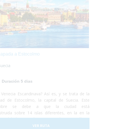
apada a Estocolmo
Suecia
Duración 5 dias
 Venecia Escandinava? Así es, y se trata de la
dad de Estocolmo, la capital de Suecia. Este
mbre se debe a que la ciudad está
struida sobre 14 islas diferentes, en la en la
on del lago Mälaren con el mar Báltico,
unicadas por más de cincuenta puentes. No
VER RUTA