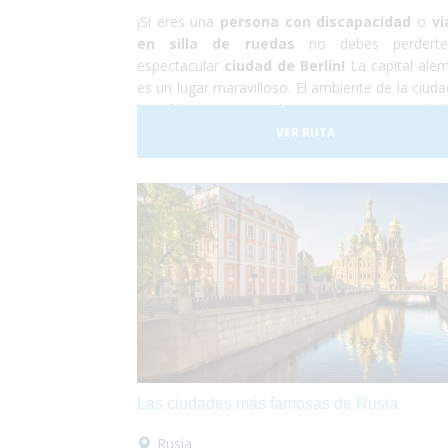
¡Si eres una
persona con discapacidad
o
vi
en silla de ruedas
no debes perderte
espectacular
ciudad de Berlín!
La capital ale
es un lugar maravilloso. El ambiente de la ciuda
increíble y encima hay una gran cantida
monumentos, edificios y museos por visitar
VER RUTA
capital alemana es totalmente
accesible 
personas con discapacidad
aunque hay 
tener en cuenta que algunas de las calles y pl
se encuentran adoquinadas y pueden dificulta
paso a sillas de ruedas manuales. Sin emb
nosotros nos encargaremos de todo, y tu sól
disfrutar.
Las ciudades más famosas de Rusia
Rusia