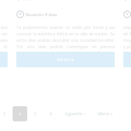
les
Duración 9 dias
 dos
Te proponemos realizar un safari por Kenia y así
¡V
 ser
conocer la auténtica África en tu silla de ruedas. En
de 
para
estos días podrás descubrir una sociedad increíble.
muy
 te
Por otro lado podrás contemplar en primera
y po
 por
persona a los 5 grandes de África y disfrutar de
con
udes
paisajes espectaculares. ¡No lo dudes más y
pue
VER RUTA
ades
atrévete a descubrir Kenia! Es un viaje que te
pas
Sólo
marcará y te encantará.
el
 tus
dis
 del
con
3
4
5
6
siguiente ›
última »