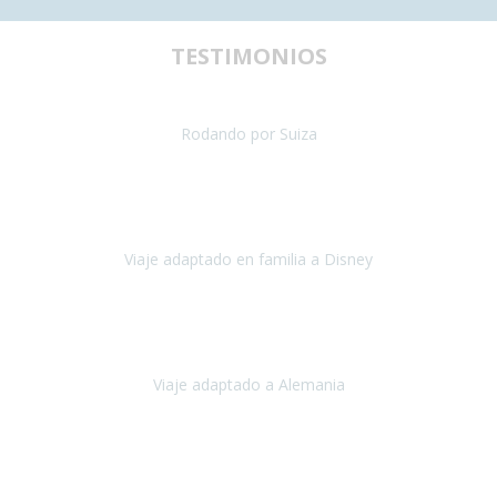
TESTIMONIOS
uestra primera experiencia de viaje con silla de ruedas y teníamos al
Rodando por Suiza
Suiza
Julio 2024
paración del viaje fue maravillosa, tanto los hoteles como los itinera
Viaje adaptado en familia a Disney
Disney y París
Julio, 2023
Buenos días!!
Viaje adaptado a Alemania
Alemania
Agosto, 2023
deciros que
voy en silla de ruedas
y era el primer viaje que hacía c