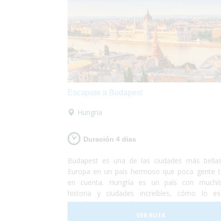
Escapate a Budapest
Hungria
Duración 4 dias
Budapest es una de las ciudades más bella
Europa en un país hermoso que poca gente t
en cuenta. Hungría es un país con muchí
historia y ciudades increíbles, cómo lo e
capital. Tanto Buda como Pest eran ciud
hermosas y ahora que lucen como una sola so
VER RUTA