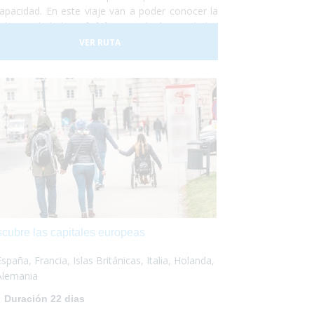
capacidad. En este viaje van a poder conocer la
ular ciudad de
Múnich
, una de las ciudades
 importantes del mundo, y la hermosa ciudad
VER RUTA
ieval de
Núremberg
. No lo dudes más y
évete a
viajar en tu silla de ruedas
por el sur
Alemania. Nosotros nos encargaremos de todo
,
¡Sólo deberás disfrutar!
cubre las capitales europeas
España
,
Francia
,
Islas Británicas
,
Italia
,
Holanda
,
Alemania
Duración 22 dias