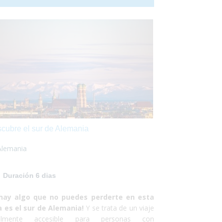
o es la capital de Suecia sino que se la puede
siderar como una de las capitales del mundo,
er en muchos de los campos que existen. Es una
dad que funciona a la perfección y dan ganas de
darse. No debes pensártelo dos veces y, ¡Vete
a conocer la fantástica ciudad de Estocolmo!¡No
defraudará! Y no debes preocuparte por
, ¡Sólo de disfrutar!
cubre el sur de Alemania
Alemania
Duración 6 dias
 hay algo que no puedes perderte en esta
a es el sur de Alemania!
Y se trata de un viaje
talmente accesible para personas con