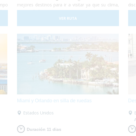
empo
mejores destinos para ir a visitar ya que su clima,
dis
 hoy
sus ciudades, su gente y su gastronomía son
pop
iona
increíbles. Así que te proponemos una viaje para
más
VER RUTA
ente
que lo puedas descubrir en su totalidad sobre
med
ta y
tu
silla de ruedas
sin problema alguno. ¡No lo
atr
 las
dudes más y vete a conocer Portugal! Nosotros
de 
 que
nos encargamos de organizar todo...
¡Tu sólo
y tu
nte
deberás disfrutar al máximo!
pón!
acer
e el
acer
que
apón
Miami y Orlando en silla de ruedas
Des
Estados Unidos
Duración 11 dias