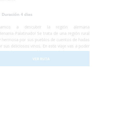
 encantará!
Duración 4 dias
ayamos a descubrir la región alemana
Renania-Palatinado! Se trata de una región rural
 hermosa por sus pueblos de cuentos de hadas
r sus deliciosos vinos. En este viaje vas a poder
ocer las innumerables actividades que se
den realizar en Renania ya sean catas de vinos,
VER RUTA
eos en tren o la visita de algún museo... todos
los accesibles para personas con
capacidad. ¡No lo dudes más y escápate
ocer el sur-oeste alemán!