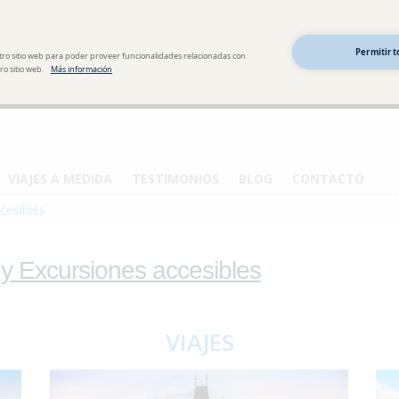
Permitir t
tro sitio web para poder proveer funcionalidades relacionadas con
o sitio web.
Más información
VIAJES A MEDIDA
TESTIMONIOS
BLOG
CONTACTO
cesibles
 y Excursiones accesibles
VIAJES