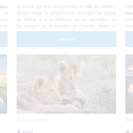
ajas
Si resulta que eres una persona en silla de ruedas y
Es
 la
deseas viajar te proponemos descubrir las playas
ru
mana
de Miami e ir a disfrutar de la adrenalina en
per
d es
los parques de atracciones de Orlando. Miami es
Eur
d de
una de las ciudades más grandes del país y con una
su 
. La
gran diversidad cultural. Se trata de un lugar de
la
VER RUTA
para
gran influencia caribeña y hermosas
Áms
que
playas mezclado con grandes edificios y gran
Son
azas
lujo. En este viaje te proponemos destinar unos
más
r el
días a descubrir la ciudad y sus lugares
un
argo
característicos como la Pequeña Habana, el
Eur
o de
Downtown, Bahía Vizcaína y al mismo tiempo
mov
conocer las reservas naturales con muchas
ho
especies en peligro de extinción. La segunda parte
act
del viaje se desarrolla en la ciudad de Orlando. ¡No
at
lo dudes más y vete de vacaciones a Miami y
eur
Orlando! Será una experiencia increíble en la que no
dis
tendrás que preocuparte por nada... ¡Sólo en
bel
Safari en Kenia
Rut
disfrutar!
tot
poc
Kenia