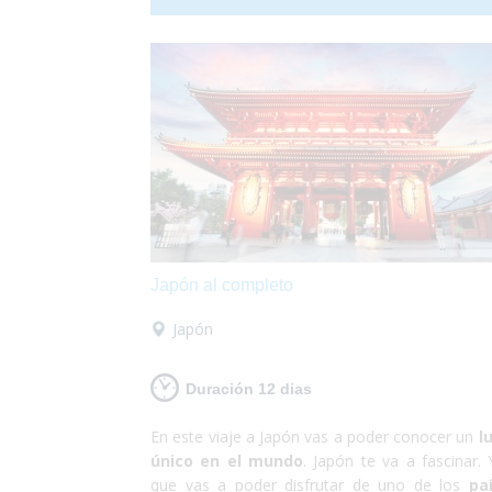
combinación más bella que puedas imaginar.
que si tienes unos días no te lo pienses más y 
a conocer Budapest. Nosotros nos encargar
de satisfacer todas tus necesidades y tu... ¡deb
encargarte de disfrutar!
Japón al completo
Japón
Duración 12 dias
En este viaje a Japón vas a poder conocer un
l
único en el mundo
. Japón te va a fascinar. 
que vas a poder disfrutar de uno de los
paí