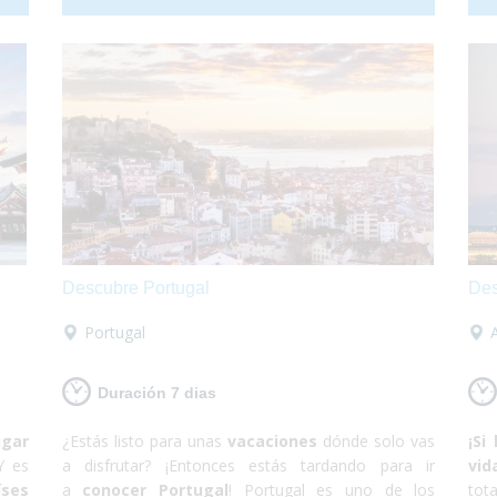
 Así
considerada Patrimonio de la Humanidad por la
sól
vete
UNESCO. De Praga solamente te irás maravillado.
con
emos
Te aseguramos que después de recorrer todas
líd
erás
las callecitas del centro, visitar el castillo y comer
ciu
en el subsuelo del ayuntamiento con una rica
que
cerveza tradicional estarás sin palabras. Así que
ya 
escápate a conocer Praga, en el corazón de Europa
te 
¡Sólo disfruta!
nada
Descubre Portugal
Des
Portugal
Duración 7 dias
ugar
¿Estás listo para unas
vacaciones
dónde solo vas
¡Si
Y es
a disfrutar? ¡Entonces estás tardando para ir
vid
ses
a
conocer Portugal
! Portugal es uno de los
to