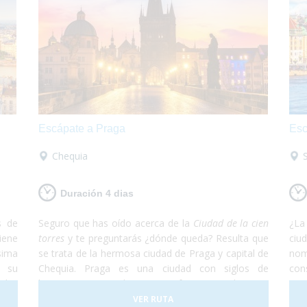
Escápate a Praga
Esc
Chequia
Duración 4 dias
s de
Seguro que has oído acerca de la
Ciudad de la cien
¿La
iene
torres
y te preguntarás ¿dónde queda? Resulta que
ciu
sima
se trata de la hermosa ciudad de Praga y capital de
no
s su
Chequia. Praga es una ciudad con siglos de
con
ades
historia conservados en perfectas condiciones.
uni
n la
Debido a esto, la Ciudad Vieja de Praga está
com
VER RUTA