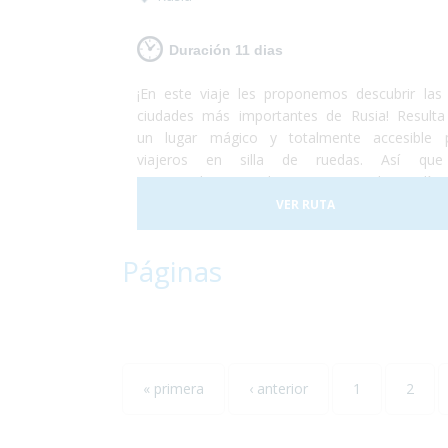
Duración 11 dias
¡En este viaje les proponemos descubrir las
ciudades más importantes de Rusia! Resulta
un lugar mágico y totalmente accesible 
viajeros en silla de ruedas. Así que
recomendamos realizar este viaje de 11 días
dos ciudades realmente hermosas. No lo d
VER RUTA
más y vete a conocer las principales ciud
rusas, ¡dejamos el resto para otra aventura!¡
Páginas
preocúpate por disfrutar al máximo de
vacaciones que nosotros nos encargamos
resto!
« primera
‹ anterior
1
2