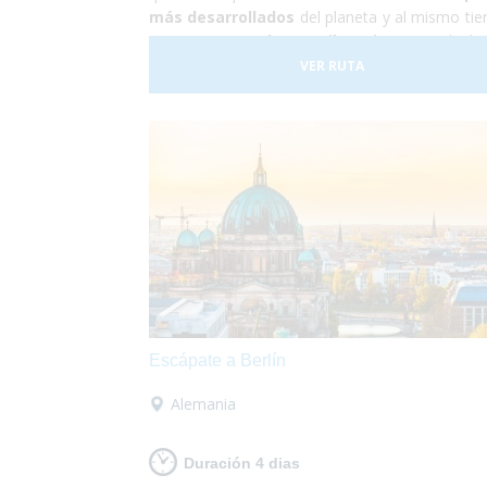
más desarrollados
del planeta y al mismo ti
conocer una
cultura milenaria
que todavía
persiste en sus habitantes. En Japón todo func
VER RUTA
a la perfección, se trata de un país relativam
pequeño para la cantidad de gente que lo habi
no es para nada caótico en comparación a
otras grandes ciudades del mundo. ¡Sí que si lo
buscas es
algo totalme
diferente
pero
enriquecedor
tu destino es Ja
Además nosotros nos encargamos de
satisf
todas tus necesidades
y proporcionart
material y la información que requieras para h
que
estas vacaciones sean las mejores
puedas tener! Así que escápate a conocer J
y,
¡Sólo disfruta!
Escápate a Berlín
Alemania
Duración 4 dias