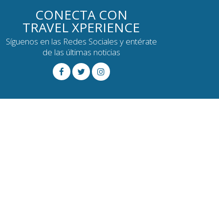
CONECTA CON
TRAVEL XPERIENCE
Síguenos en las Redes Sociales y entérate
de las últimas noticias
gún recelo.
rios,
cualquier imprevisto quedó solucionado