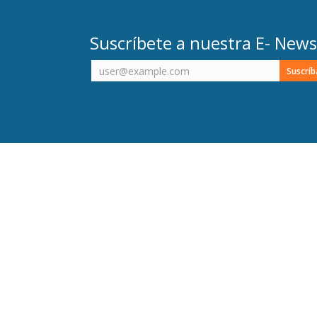
Suscríbete a nuestra E- News
Esta era n
Viaje a Disney y París
espectacular , toda la pre