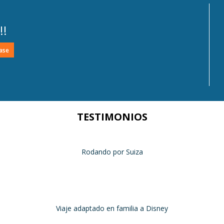
!!
TESTIMONIOS
uestra primera experiencia de viaje con silla de ruedas y teníamos al
Rodando por Suiza
Suiza
Julio 2024
paración del viaje fue maravillosa, tanto los hoteles como los itinera
Viaje adaptado en familia a Disney
Disney y París