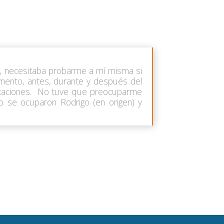
do, necesitaba probarme a mí misma si
omento, antes, durante y después del
imitaciones. No tuve que preocuparme
o se ocuparon Rodrigo (en origen) y