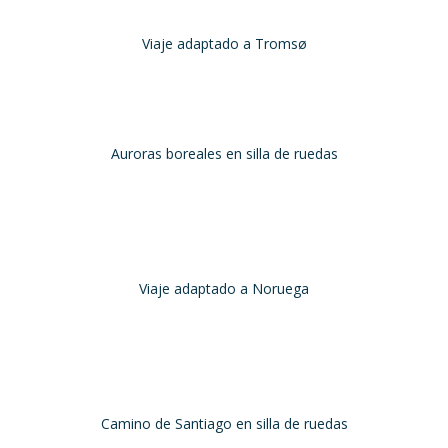
Viaje adaptado a Tromsø
Tromsø, Noruega
Noviembre 2023
Hola equipo!
uelta a la realidad es dura, sobretodo después de unas vacaciones d
Auroras boreales en silla de ruedas
Tromso, Noruega
Noviembre 2023
avel Xperience, ha sido un un éxito. Todo ha estado organizado crono
en barco.
Viaje adaptado a Noruega
Noruega
Agosto 2023
sobre la excelente logística que diseñó Travel Xperience para que mi h
Camino de Santiago de Co
Camino de Santiago en silla de ruedas
Camino de Santiago