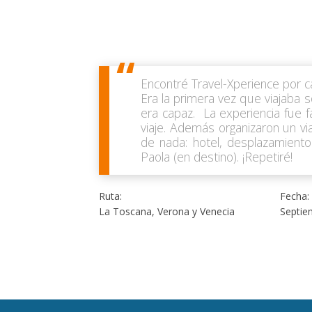
Encontré Travel-Xperience por c
Era la primera vez que viajaba 
era capaz. La experiencia fue 
viaje. Además organizaron un v
de nada: hotel, desplazamient
Paola (en destino). ¡Repetiré!
Ruta:
Fecha:
La Toscana, Verona y Venecia
Septie