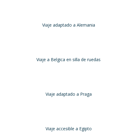
Julio, 2023
Buenos días!!
Viaje adaptado a Alemania
Alemania
Agosto, 2023
deciros que
voy en silla de ruedas
y era el primer viaje que hacía c
Viaje a Belgica en silla de ruedas
Bélgica
Junio, 2023
Travel Xperience por tercera vez
y esperamos hacerlo nuevament
Viaje adaptado a Praga
Praga
Mayo, 2023
Queremos agradecer a Travel Xperience la organización de este viaje
Viaje accesible a Egipto
Egipto