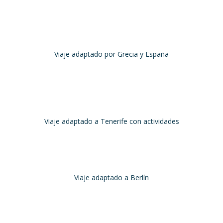
Abril, 2024
tian, Emilio y mi persona por estar al pendiente en nuestro viaje, r
travesía como estas siemp
Viaje adaptado por Grecia y España
Grecia y España
Octubre, 2023
 cristianos. Hotel Sol y Mar: un hotel totalmente adaptado, donde todo
adaptadas!
Viaje adaptado a Tenerife con actividades
Tenerife, España
Abril, 2024
or Travel Xperience
ha sido fantástico
, desde el inicio con los prep
Viaje adaptado a Berlín
Berlín
Diciembre 2023
ios y hacer actividades que no habríamos podido imaginar: ver las aur
contemplar las ballenas en