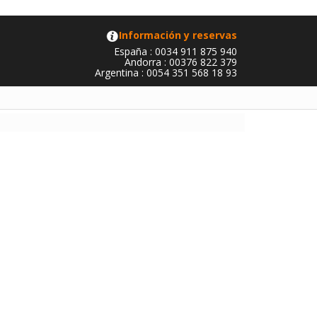
Información y reservas
España : 0034 911 875 940
Andorra : 00376 822 379
Argentina : 0054 351 568 18 93