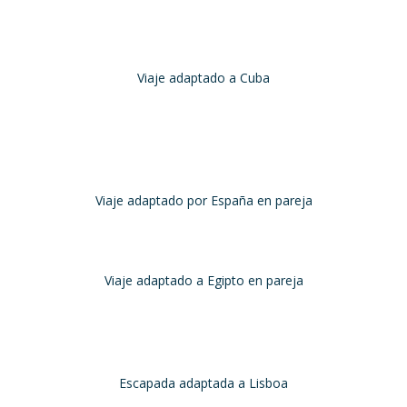
Marzo, 2023
os vivido un viaje que pensábamos que nunca podríamos llevar a c
Viaje adaptado a Cuba
Cuba
Abril, 2023
y agradecerte por la excelente planificación, coordinación y disposició
experiencia inol
Viaje adaptado por España en pareja
España
Octubre, 2023
anas de hacer este viaje pero me daba un poco miedo porque me había
Viaje adaptado a Egipto en pareja
Egipto
Mayo, 2023
l Xperience y habrá más. Acabo de regresar de
Lisboa
, una ciudad ma
Escapada adaptada a Lisboa
Lisboa