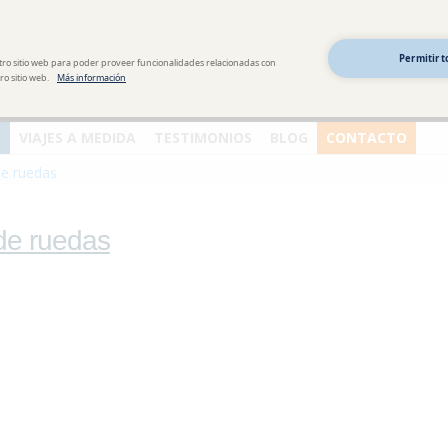
Agencia de viajes y turismo accesible
Permitir t
tro sitio web para poder proveer funcionalidades relacionadas con
o sitio web.
Más información
VIAJES A MEDIDA
TESTIMONIOS
BLOG
CONTACTO
 de ruedas
 de ruedas