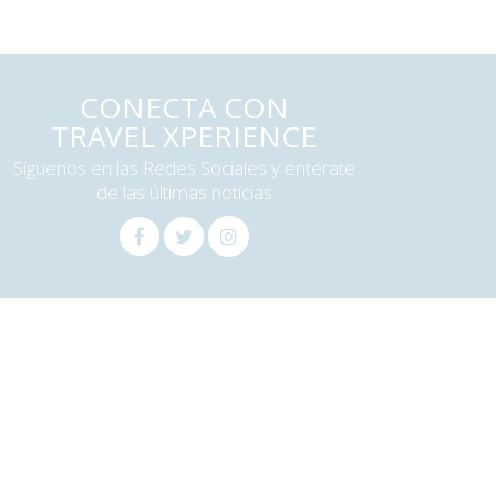
CONECTA CON
TRAVEL XPERIENCE
Síguenos en las Redes Sociales y entérate
de las últimas noticias
gún recelo.
rios,
cualquier imprevisto quedó solucionado