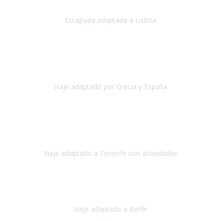
Escapada adaptada a Lisboa
Lisboa
Abril, 2024
tian, Emilio y mi persona por estar al pendiente en nuestro viaje, r
travesía como estas siemp
Viaje adaptado por Grecia y España
Grecia y España
Octubre, 2023
 cristianos. Hotel Sol y Mar: un hotel totalmente adaptado, donde todo
adaptadas!
Viaje adaptado a Tenerife con actividades
Tenerife, España
Abril, 2024
or Travel Xperience
ha sido fantástico
, desde el inicio con los prep
Viaje adaptado a Berlín
Berlín