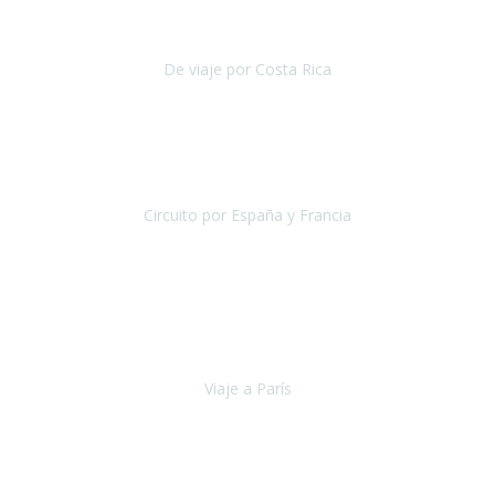
reducida.
De viaje por Costa Rica
Costa Rica
Julio 2019
Pasamos unos días inolvidables
, se cuidaron todos los detalles
desde los hoteles con ubicaciones estratégicas cercanos a los
lugares más emblemáticos de cada
Circuito por España y Francia
España y Francia
Septiembre 2019
La escapada a París
organizada por la agencia Travel Xperience
ha sido fantástica por lo completo de la información recibida, por la
total accesibilidad del hotel, por la comodida
Viaje a París
París
Septiembre 2019
Viaje a Jordania con extensión a Dubai, jamás pensé que podría ver
sitios como Petra, el desierto de Wadi Rum, Mar muerto, ha sido