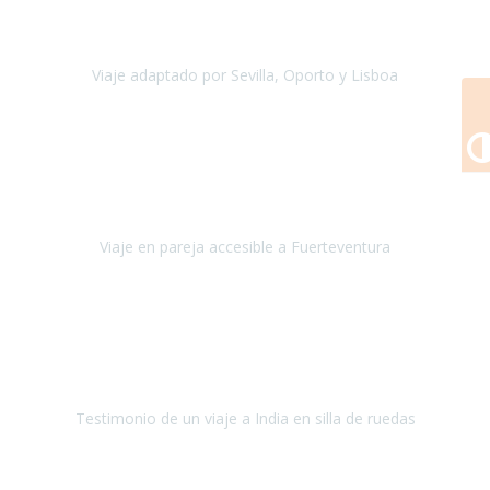
Viajamos desde México. Tuvimos una muy buena experiencia y les
agradezco vuestro apoyo. Lo pasamos super. Las guías
maravillosas ambas, el Portus Cale, súper en todos sentidos.
Viaje adaptado por Sevilla, Oporto y Lisboa
Andalucía y Portugal
Octubre 2022
Hola Belén buenos días! Ya volvimos ayer y hemos descansado un
poco, quería agradecerte el trabajo que hiciste ya que el viaje ha
salido de 10.
Viaje en pareja accesible a Fuerteventura
Fuerteventura
Septiembre 2022
La organización de mi viaje a la India fue excelente, los hoteles
estaban bien elegidos, el guía y el conductor cumplieron con su
cometido.
Testimonio de un viaje a India en silla de ruedas
India
Octubre 2022