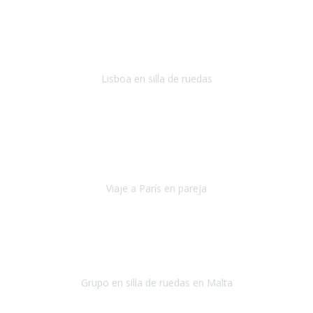
En general: súper súper súper bien!
Habitación bien adaptada
,
gente muy amable y dispuesta, guias y tours muy adecuados.... y
todo muy bien organizado! Así da gusto..!
Lisboa en silla de ruedas
Lisboa
agosto de 2022
Era mi primer viaje en avión, elegí como destino la ciudad de la luz,
París. Y no me defraudó. Fue una semana increíble, desde la ida, en
Sevilla, hasta la vuelta.
Viaje a París en pareja
París
septiembre de 2021
Acabo de llegar de Malta y el grupo de wasap no deja de sonar, con
fotos o con comentarios sobre como lo hemos pasado.
Grupo en silla de ruedas en Malta
Malta