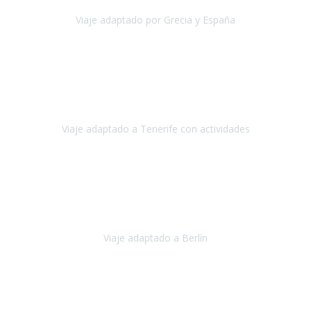
Viaje adaptado por Grecia y España
Grecia y España
Octubre, 2023
Destino: Tenerife sur, cerca de la playa de los cristianos. Hotel Sol y
Mar: un hotel totalmente adaptado, donde todo son comodidades.
¡Tiene todas las instalaciones adaptadas!
Viaje adaptado a Tenerife con actividades
Tenerife, España
Abril, 2024
Nuestro viaje familiar a Berlín
organizado por Travel Xperience
ha sido fantástico
, desde el inicio con los preparativos y luego allí
en destino con los traslados
Viaje adaptado a Berlín
Berlín
Diciembre 2023
Este viaje a Tromsø nos ha permitido llegar a sitios y hacer
actividades que no habríamos podido imaginar: ver las auroras