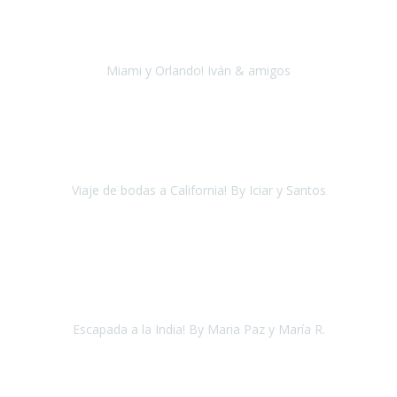
Quiero agradecer a la
agencia Travel Experience
por hacer
posible esta experiencia inolvidable y única.
Miami y Orlando! Iván & amigos
Miami y Orlando
Agosto, 2018
Estaba desesperada porque
ninguna agencia se adaptaba a mis
necesidades
y necesitaba organizar mi viaje de bodas.
Viaje de bodas a California! By Iciar y Santos
Los Ángeles, Las Vegas y San Francisco
Julio 2018
Acabamos de llegar de la India
nuestro segundo viaje con Travel
Xperience
un destino aparentemente complicado por su falta de
accesibilidad y que decir si a par
Escapada a la India! By Maria Paz y María R.
Delhi, Agra y Jaipur
Agosto 2018
Tras alguna mala experiencia con agencias no especializadas nos