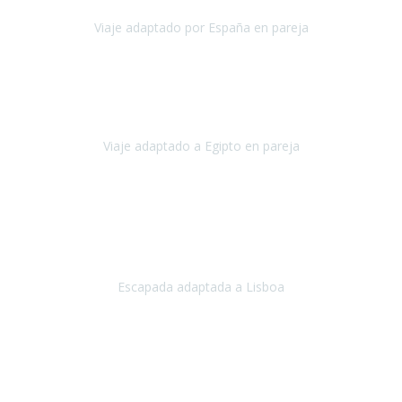
Viaje adaptado por España en pareja
España
Octubre, 2023
El viaje a Egipto ha sido precioso. Tenía ganas de hacer este viaje
pero me daba un poco miedo porque me habían dicho que el pais
no estaba nada adaptado.
Viaje adaptado a Egipto en pareja
Egipto
Mayo, 2023
Es la segunda vez que viajo con Travel Xperience y habrá más.
Acabo de regresar de
Lisboa
, una ciudad maravillosa con una gente
impresionante.
Escapada adaptada a Lisboa
Lisboa
Abril, 2024
Primero que nada, agradecerles de parte de Christian, Emilio y mi
persona por estar al pendiente en nuestro viaje, resolviendo
rápidamente los imprevistos que en una travesía como estas siemp