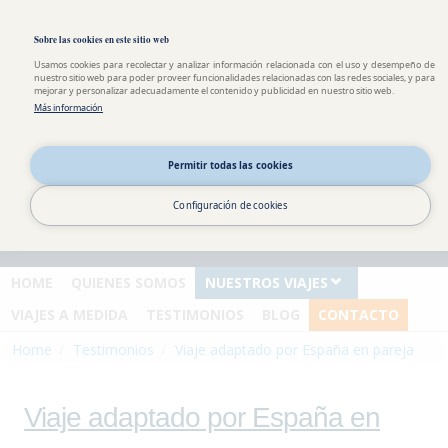
Pasar al contenido principal
Toggle high contrast
Sobre las cookies en este sitio web
Usamos cookies para recolectar y analizar información relacionada con el uso y desempeño de
nuestro sitio web para poder proveer funcionalidades relacionadas con las redes sociales, y para
mejorar y personalizar adecuadamente el contenido y publicidad en nuestro sitio web.
Más información
Información y
reservas
Permitir todas las cookies
España : 0034 911 875 940
Andorra : 00376 822 379
Configuración de cookies
Argentina : 0054 351 568 18
93
HOME
QUIENES SOMOS
NUESTROS VIAJES
VIAJES A MEDIDA
TESTIMONIOS
BLOG
CONTACTO
Home
Testimonios
Viaje adaptado por España en pareja
Viaje adaptado por España en