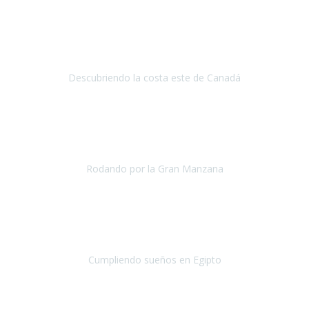
Viajar con Travel Xperience
supone, en nuestro caso, poder
planificar nuestro viaje desde el principio adaptándolo a nuestros
gustos y necesidades sin preocuparnos de esas gestion
Descubriendo la costa este de Canadá
Canadá
Junio 2019
La verdad es que ya me cuesta ver a
Travel Xperience como una
agencia de viajes accesibles
y no como un@s amig@s y es que
otra vez se han vuelto a superar...
Rodando por la Gran Manzana
Nueva York
Abril 2019
Llevo 12 años luchando contra la ELA,
hace 7 años, los médicos
me dijeron que prácticamente me olvidara de hacer grandes viajes
en avión...Pero tamb
Cumpliendo sueños en Egipto
Egipto
Enero 2019
Nuestra primera experiencia con Travel Xperience
, ha sido un