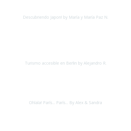
hemos encontrado con
Travel Xperience
.
Descubriendo Japon! by María y María Paz N.
Japón
Octubre 2017
"He estado una semana en
Berlín
, a través de un amigo me puse
en contacto con
Travel Xperience
ya que me habló muy bien de
ellos.
Turismo accesible en Berlin by Alejandro R.
Berlin
Junio 2018
“Este verano hemos estado visitando la ciudad de París, y
Disneyland Paris. Venimos encantados, lo hemos pasado en grande.
Ohlala! París... París... By Alex & Sandra
París
Agosto, 2018
Excelente y serio el trabajo del equipo de Travel Xperience.Muy
profesional, respetando siempre los deseos del cliente y