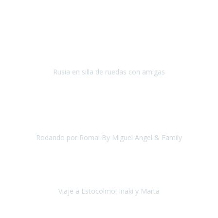
Amberes, Bélgica
Septiembre 2018
Gracias Travel Xperience por vuestro trabajo, la atención
personalizada, sin tener que preocuparnos por casi nada, en poder
visitar este gran pa
Rusia en silla de ruedas con amigas
Moscú y San Petersburgo
Agosto 2018
Encantados de haber viajado de manos de
una empresa tan
profesional
. Ha sido la primera pero volveremos a repetir.
Rodando por Roma! By Miguel Angel & Family
Roma
Agosto, 2018
En cuanto al
viaje a Estocolmo
tengo que reconocer que fué
como si hubiera viajado a cualquier punto de España.
Viaje a Estocolmo! Iñaki y Marta
Estocolmo
Agosto, 2018