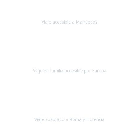
brindaron Abdeljalil y Khadija en el Riad fue al más puro estilo
'padres', siempre cuidadosos, cari
Viaje accesible a Marruecos
Marruecos
Octubre 2022
Nuestra experiencia con Travel Xperience fue muy positiva
,
desde el inicio de los preparativos del viaje atendieron cada una de
nuestras inquietudes, solicitude
Viaje en familia accesible por Europa
Europa
Septiembre 2022
Agradecer una vez más a Travel-Xperience
por su trabajo y
profesionalidad. Organización diez, tanto en aeropuertos, estación
de tren, asistencias, hoteles y material.
Viaje adaptado a Roma y Florencia
Roma y Florencia
Octubre 2022