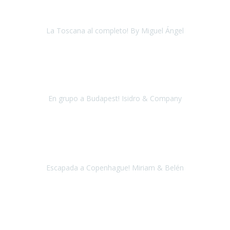
asesorando de manera muy acertada.Una excelente organiza
La Toscana al completo! By Miguel Ángel
La Toscana
Mayo 2018
En nombre de todas las personas que hemos visitado Budapest,
queríamo dar las gracias al equipo de Travel Xperience, han sido
unos días estupendos y gracias a vues
En grupo a Budapest! Isidro & Company
Budapest
Julio 2018
Una vez más confié en Travel Xperience para organizar nuestro
viaje a Copenhague.
Escapada a Copenhague! Miriam & Belén
Copenhague
Abril 2018
En Septiembre del 2017 viajé con Travel Xperience a Berlin, el viaje
fue tan bien que decidí repetir con ellos, esta vez quise cumplir el
sueño de ver una Aurora Boreal.