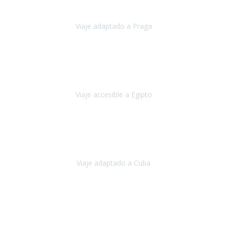
esperamos hacerlo nuevamente el próximo verano.
Viaje adaptado a Praga
Praga
Mayo, 2023
Queremos agradecer a Travel Xperience la organización de este
viaje.
Viaje accesible a Egipto
Egipto
Marzo, 2023
Hemos vivido un viaje que pensábamos que nunca podríamos llevar
a cabo.
Viaje adaptado a Cuba
Cuba
Abril, 2023
Estimada Julieta, antes que nada, quiero felicitarte y agradecerte por
la excelente planificación, coordinación y disposición
para que
nuestro viaje a España haya sido una experiencia inol