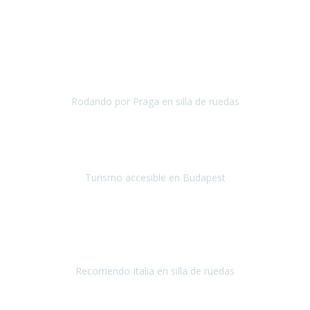
Noruega
Julio 2019
Una vez más hemos vuelto a
depositar nuestra confianza en
Travel-Xperience
para asegurarnos, con total seguridad, de
unas
vacaciones accesibles.
Nuestro destino el
Rodando por Praga en silla de ruedas
Praga
Mayo 2019
¡Hola equipo de Travel Xperience!
Quería que supierais mi
impresión del viaje a Budapest.
Turismo accesible en Budapest
Budapest
Mayo 2019
¡Hola equipo de
Travel Xperience
! Ya estamos de regreso.
Fue un
viaje maravilloso.
Recorriendo Italia en silla de ruedas
Italia
Abril/Mayo 2019