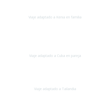
han cuidado en cada momento y detalle,
los hoteles
son
impresionantes,
Viaje adaptado a Kenia en familia
Kenia
Agosto 2023
La atención ha sido estupenda
durante todo el proceso, al
tratarse de un viaje privado para mi y mi mujer todos los traslados
los hicimos en coches,
al más mínimo problema
Viaje adaptado a Cuba en pareja
Cuba
Febrero 2023
Tailandia era uno de los viajes que desde siempre tenía en mente y
he vuelto encantado de la vida, he alucinado.
Viaje adaptado a Tailandia
Tailandia
Noviembre 2022
Nuestra experiencia ha sido inmejorable.
La atención que nos