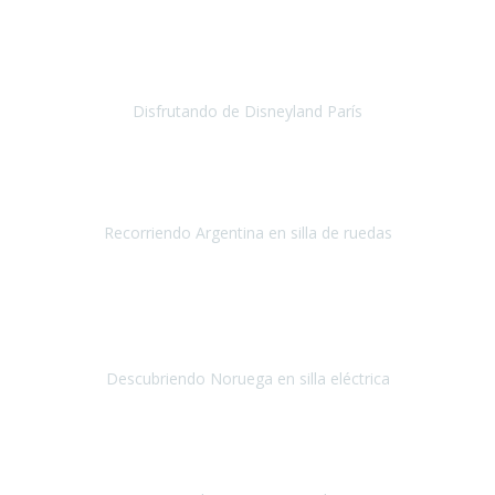
Ha sido mi primer viaje con Travel Xperience
y
la experiencia
no ha podido ser más maravillosa
, todo facilidades y amabilidad
desde el minuto uno.
Disfrutando de Disneyland París
Disneyland París
Abril 2019
Este viaje no hubiera sido posible sin la organización de
Travel Xpirience.
Recorriendo Argentina en silla de ruedas
Argentina
Marzo 2019
Teniamos muchas ganas de conocer los fiordos noruegos
y
siempre por las limitaciones nos fue imposible, la verdad
nos
quedamos impresionados por la ate
Descubriendo Noruega en silla eléctrica
Noruega
Mayo 2019
Nuestra primera experiencia con Travel Xperience
, ha sido un
viaje a Tromso en Noruega,
para ver las auroras boreales.