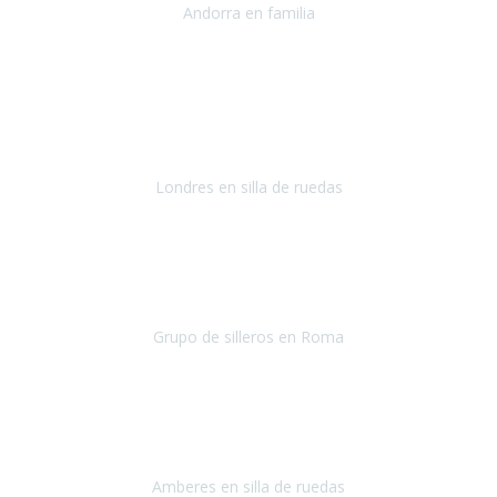
Andorra en familia
Andorra
Septiembre 2018
Es la segunda vez que cerramos un viaje con Travel Xperience y la
verdad que todo perfecto, gente seria que se preocupa por hacer de
tu viaje algo fácil y sencillo.
Londres en silla de ruedas
Londres
Setiembre 2019
Cuándo terminas un viaje y el resultado de él ha sido tan magnífico,
es difícil expresar los sentimientos que aparecen.
Grupo de silleros en Roma
Roma
Setiembre 2018
Desde hace unos dos años
utilizo silla de ruedas.
Desde
entonces nunca había viajado fuera de España.
Amberes en silla de ruedas