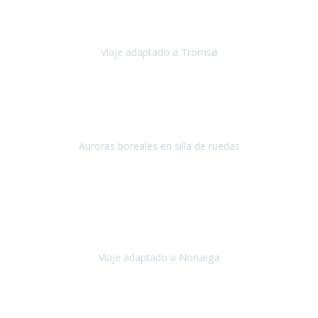
boreales en un cielo estrellado a casi -12ºC, contemplar las ballenas
en
Viaje adaptado a Tromsø
Tromsø, Noruega
Noviembre 2023
Hola equipo!
Pues la vuelta a la realidad es dura, sobretodo después de unas
vacaciones de ensueño.
Auroras boreales en silla de ruedas
Tromso, Noruega
Noviembre 2023
Nuestro viaje familiar a Noruega, organizado por Travel Xperience,
ha sido un un éxito. Todo ha estado organizado
cronométricamente, desde traslados y hoteles a los viajes en barco.
Viaje adaptado a Noruega
Noruega
Agosto 2023
A través de este medio quería dejar mi comentario sobre la