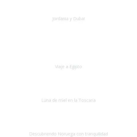
una experiencia maravillosa que he podido comp
Jordania y Dubai
Jordania y Dubai
Julio 2019
Hace cinco años empecé a tener problemas de movilidad (debido a
la columna), no aguantaba mucho tiempo caminando y me tenia
que sentar cada pocos metros.
Viaje a Egipto
Egipto
Octubre, 2019
Si tuviese que volver a viajar,
lo haría sin duda con Travel
Experience
.
Luna de miel en la Toscana
La Toscana
Septiembre, 2019
Hicimos un recorrido en julio por distintas ciudades de Noruega
durante 9 días.
Descubriendo Noruega con tranquilidad