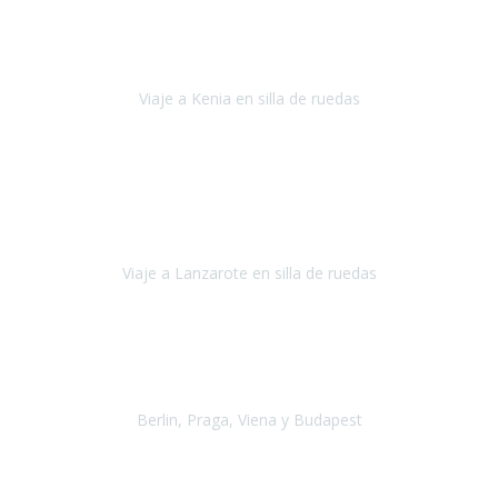
Agosto 2021
Somos una familia con dos niños pequeños y yo tengo una
enfermedad degenerativa que ya no permite caminar, sin embargo
a todos nos encanta viajar.
Viaje a Kenia en silla de ruedas
Kenia
Junio 2021
Si tienes movilidad reducida o eres usuario/a de silla de ruedas o
sillamóvil y te da miedo viajar porque no sabes con las barreras que
te vas a encontrar, ponte en contacto con
Viaje a Lanzarote en silla de ruedas
Lanzarote
Julio 2021
Por primera vez decidimos hacer un viaje que incluyera
varios paises
, algo que nos preocupaba mucho por coger varios
transportes, diferentes hoteles, alquiler
Berlin, Praga, Viena y Budapest
Alemania, Chequia, Austria y Budapest
Agosto 2019
Padezco de una enfermedad degenerativa
y, a día de hoy,