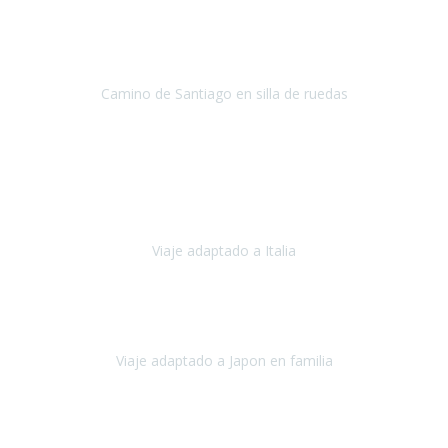
excelente logística que diseñó Travel Xperience para que mi hijo
Conrado lograra el gran objetivo de recorrer el Camino de Santiago
de Co
Camino de Santiago en silla de ruedas
Camino de Santiago
Julio 2023
Para mí fue un servicio muy acorde a mis necesidades además,
ustedes siempre estuvieron muy atentos a cualquier consulta que
necesitáramos.
Viaje adaptado a Italia
Italia
Octubre 2023
Lo primero daros las gracias a Belén y a todo el equipo. Nos hemos
sentido totalmente respaldados por vosotros en todo momento.
Viaje adaptado a Japon en familia
Japón
Octubre 2023
El viaje
, el país, los paisajes, la gente,
todo genial
y precioso, nos