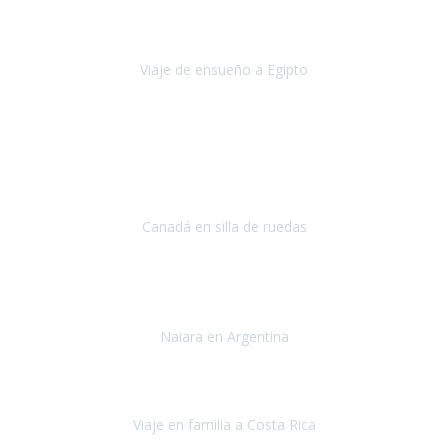
Uno de los sueños de mi esposa y mío
, casi desde el día en que
nos conocimos
era poder visitar a Egipto
.
Viaje de ensueño a Egipto
Egipto
Octubre 2022
Ha sido una semana inolvidable en
Niagara y Toronto
(Canadá)
cumpliendo un sueño después de haberlo tenido que anular por el
COVID-19 en el año 2020.
Canadá en silla de ruedas
Toronto y Niágara
Julio 2022
Si tengo que describir mi viaje a Argentina en una palabra seria,
INCREIBLE.
Naiara en Argentina
Argentina
Junio 2022
"HA SIDO UN VIAJE ESPECTACULAR - UN VIAJE CON MAYUSCULAS"
Viaje en familia a Costa Rica
Costa Rica