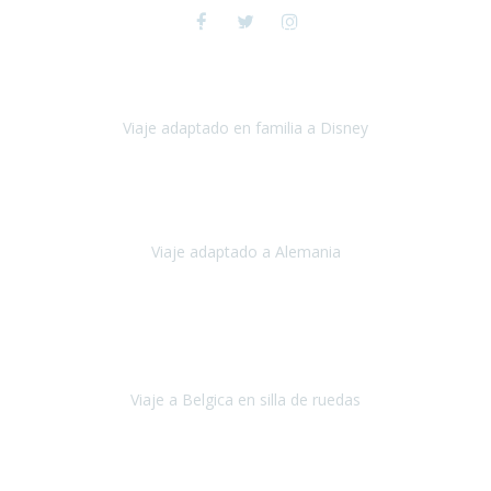
Julio 2024
Viaje a Disney y París
espectacular , toda la preparación del viaje
fue maravillosa, tanto los hoteles como los itinerarios,
cualquier
imprevisto quedó solucionado
Viaje adaptado en familia a Disney
Disney y París
Julio, 2023
Buenos días!!
Viaje adaptado a Alemania
Alemania
Agosto, 2023
Lo primero, deciros que
voy en silla de ruedas
y era el primer
viaje que hacía con mi hermana.
Viaje a Belgica en silla de ruedas
Bélgica
Junio, 2023
Hemos confiado en Travel Xperience por tercera vez
y