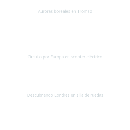
viaje a Tromso en Noruega, para ver las auroras boreales.
Auroras boreales en Tromsø
Tromsø - noruega
Diciembre 2018
Desde México nos decidimos a realizar un viaje por Europa
pero una de nosotras cinco, Soledad, necesita de servicios
accesibles ya que tiene problemas para cami
Circuito por Europa en scooter eléctrico
Circuito por Europa
Septiembre / Octubre 2018
El viaje fue una gran experiencia
ya que
era la primera vez
que viajaba al extranjero en avión.
La verdad es que esa parte
fue la más tediosa del viaje.
Descubriendo Londres en silla de ruedas
Londres
Septiembre 2018
Queria compartir con vosotros mi experiencia a
un país
preciosismo y accesible como es Andorra
, y sobre todo hacer
publico mi agradecimiento a Travel Xperienc