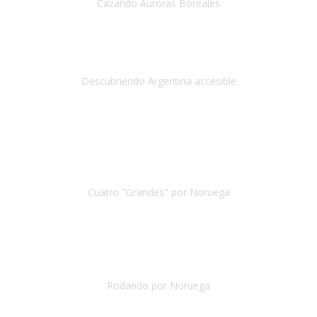
Cazando Auroras Boreales
Tromsø
Diciembre 2018
Gracias por hacer realidad un sueño: poder viajar a casi
todos los rincones del mundo.
Descubriendo Argentina accesible
Argentina
Septiembre 2018
Resumir este viaje
en pocas palabras:
MAGNÍFICO Y BIEN
ORGANIZADO
. Os daré más de detalles, porque la experiencia lo
vale.
Cuatro "Grandes" por Noruega
Bergen y Oslo - Noruega
Junio 2019
Os quiero agradecer todo el trabajo realizado en nuestro
viaje a Noruega
, ha sido un tour precioso, perfectamente
planificado,
no hemos tenido ningún problema con ningún
Rodando por Noruega
Noruega
Mayo 2019