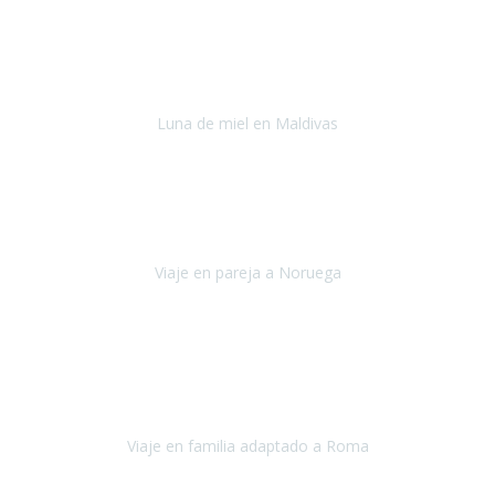
Julio 2022
Después del accidente, ha sido muy complejo y difícil organizar
viajes.
Luna de miel en Maldivas
Maldivas
Agosto de 2022
El viaje fue sobre ruedas desde un principio, no pensé que
viajar en
avión en sillas de ruedas eléctricas
sería tan sencillo.
Viaje en pareja a Noruega
Noruega
Agosto 2022
Sinceramente disfrutar con la familia y la tranquilidad que nos dáis
en Travel Xperience es lo mejor del viaje. Sin problemas y con la
confianza plena en que todo iba a salir bien.
Viaje en familia adaptado a Roma
Roma y Pompeya
Julio 2022