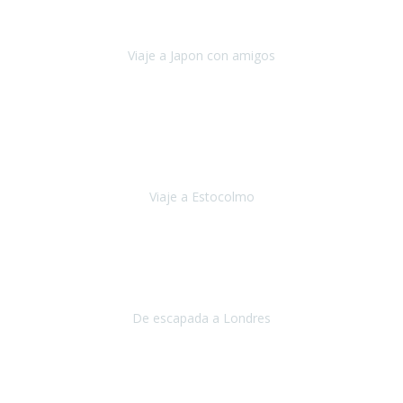
camino con ayuda de un bastón y teniendo cada vez más
dificultades con las barreras arquitectónicas y
Viaje a Japon con amigos
Japón
Julio 2019
El viatge a Estocolm amb l’organització de Travel Xperience
ha estat un èxit total.
Des de els consells per poder portar les
bateries de liti a l’avió,
sort del que ens ha
Viaje a Estocolmo
Estocolmo
Julio 2019
Queremos daros las gracias por el viaje que nos habeis organizado.
Ha salido todo muy bien y hemos disfrutado mucho.
De escapada a Londres
Londres
Agosto 2019
Gracias a Travel Xperience por hacer de Costa Rica un
estupendo destino accesible
para las personas con movilidad