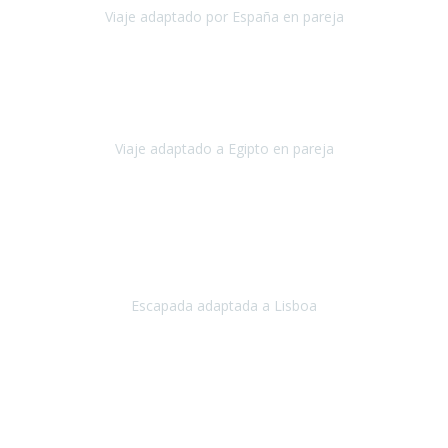
Viaje adaptado por España en pareja
España
Octubre, 2023
El viaje a Egipto ha sido precioso. Tenía ganas de hacer este viaje
pero me daba un poco miedo porque me habían dicho que el pais
no estaba nada adaptado.
Viaje adaptado a Egipto en pareja
Egipto
Mayo, 2023
Es la segunda vez que viajo con Travel Xperience y habrá más.
Acabo de regresar de
Lisboa
, una ciudad maravillosa con una gente
impresionante.
Escapada adaptada a Lisboa
Lisboa
Abril, 2024
Primero que nada, agradecerles de parte de Christian, Emilio y mi
persona por estar al pendiente en nuestro viaje, resolviendo
rápidamente los imprevistos que en una travesía como estas siemp