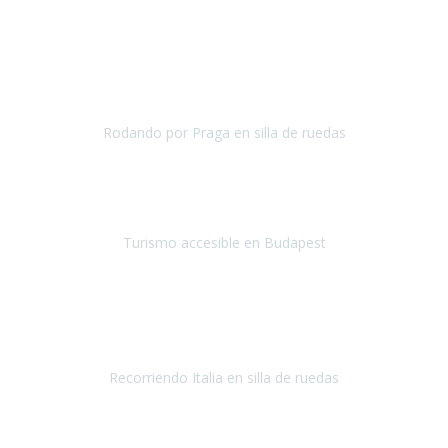
Julio 2019
Una vez más hemos vuelto a
depositar nuestra confianza en
Travel-Xperience
para asegurarnos, con total seguridad, de
unas
vacaciones accesibles.
Nuestro destino el
Rodando por Praga en silla de ruedas
Praga
Mayo 2019
¡Hola equipo de Travel Xperience!
Quería que supierais mi
impresión del viaje a Budapest.
Turismo accesible en Budapest
Budapest
Mayo 2019
¡Hola equipo de
Travel Xperience
! Ya estamos de regreso.
Fue un
viaje maravilloso.
Recorriendo Italia en silla de ruedas
Italia
Abril/Mayo 2019
Ha sido mi primer viaje con Travel Xperience
y
la experiencia