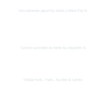
Descubriendo Japon! by María y María Paz N.
Japón
Octubre 2017
"He estado una semana en
Berlín
, a través de un amigo me puse
en contacto con
Travel Xperience
ya que me habló muy bien de
ellos.
Turismo accesible en Berlin by Alejandro R.
Berlin
Junio 2018
“Este verano hemos estado visitando la ciudad de París, y
Disneyland Paris. Venimos encantados, lo hemos pasado en grande.
Ohlala! París... París... By Alex & Sandra
París
Agosto, 2018
Excelente y serio el trabajo del equipo de Travel Xperience.Muy
profesional, respetando siempre los deseos del cliente y
asesorando de manera muy acertada.Una excelente organiza