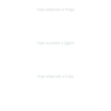
Viaje adaptado a Praga
Praga
Mayo, 2023
Queremos agradecer a Travel Xperience la organización de este
viaje.
Viaje accesible a Egipto
Egipto
Marzo, 2023
Hemos vivido un viaje que pensábamos que nunca podríamos llevar
a cabo.
Viaje adaptado a Cuba
Cuba
Abril, 2023
Estimada Julieta, antes que nada, quiero felicitarte y agradecerte por
la excelente planificación, coordinación y disposición
para que
nuestro viaje a España haya sido una experiencia inol