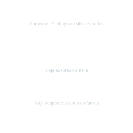
Conrado lograra el gran objetivo de recorrer el Camino de Santiago
de Co
Camino de Santiago en silla de ruedas
Camino de Santiago
Julio 2023
Para mí fue un servicio muy acorde a mis necesidades además,
ustedes siempre estuvieron muy atentos a cualquier consulta que
necesitáramos.
Viaje adaptado a Italia
Italia
Octubre 2023
Lo primero daros las gracias a Belén y a todo el equipo. Nos hemos
sentido totalmente respaldados por vosotros en todo momento.
Viaje adaptado a Japon en familia
Japón
Octubre 2023
El viaje
, el país, los paisajes, la gente,
todo genial
y precioso, nos
han cuidado en cada momento y detalle,
los hoteles
son