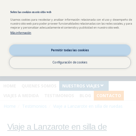
Pasar al contenido principal
Toggle high contrast
Sobre las cookies en este sitio web
Usamos cookies para recolectar y analizar información relacionada con el uso y desempeño de
nuestro sitio web para poder proveer funcionalidades relacionadas con las redes sociales, y para
mejorar y personalizar adecuadamente el contenido y publicidad en nuestro sitio web.
Más información
Información y
reservas
Permitir todas las cookies
España : 0034 911 875 940
Andorra : 00376 822 379
Configuración de cookies
Argentina : 0054 351 568 18
93
HOME
QUIENES SOMOS
NUESTROS VIAJES
VIAJES A MEDIDA
TESTIMONIOS
BLOG
CONTACTO
Home
Testimonios
Viaje a Lanzarote en silla de ruedas
Viaje a Lanzarote en silla de