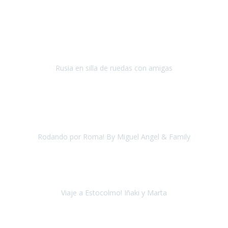
Septiembre 2018
Gracias Travel Xperience por vuestro trabajo, la atención
personalizada, sin tener que preocuparnos por casi nada, en poder
visitar este gran pa
Rusia en silla de ruedas con amigas
Moscú y San Petersburgo
Agosto 2018
Encantados de haber viajado de manos de
una empresa tan
profesional
. Ha sido la primera pero volveremos a repetir.
Rodando por Roma! By Miguel Angel & Family
Roma
Agosto, 2018
En cuanto al
viaje a Estocolmo
tengo que reconocer que fué
como si hubiera viajado a cualquier punto de España.
Viaje a Estocolmo! Iñaki y Marta
Estocolmo
Agosto, 2018
Quiero agradecer a la
agencia Travel Experience
por hacer