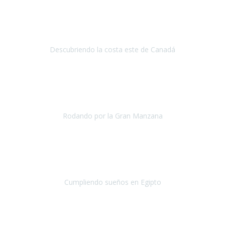
Viajar con Travel Xperience
supone, en nuestro caso, poder
planificar nuestro viaje desde el principio adaptándolo a nuestros
gustos y necesidades sin preocuparnos de esas gestion
Descubriendo la costa este de Canadá
Canadá
Junio 2019
La verdad es que ya me cuesta ver a
Travel Xperience como una
agencia de viajes accesibles
y no como un@s amig@s y es que
otra vez se han vuelto a superar...
Rodando por la Gran Manzana
Nueva York
Abril 2019
Llevo 12 años luchando contra la ELA,
hace 7 años, los médicos
me dijeron que prácticamente me olvidara de hacer grandes viajes
en avión...Pero tamb
Cumpliendo sueños en Egipto
Egipto
Enero 2019
Nuestra primera experiencia con Travel Xperience
, ha sido un