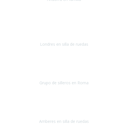
Andorra
Septiembre 2018
Es la segunda vez que cerramos un viaje con Travel Xperience y la
verdad que todo perfecto, gente seria que se preocupa por hacer de
tu viaje algo fácil y sencillo.
Londres en silla de ruedas
Londres
Setiembre 2019
Cuándo terminas un viaje y el resultado de él ha sido tan magnífico,
es difícil expresar los sentimientos que aparecen.
Grupo de silleros en Roma
Roma
Setiembre 2018
Desde hace unos dos años
utilizo silla de ruedas.
Desde
entonces nunca había viajado fuera de España.
Amberes en silla de ruedas
Amberes, Bélgica