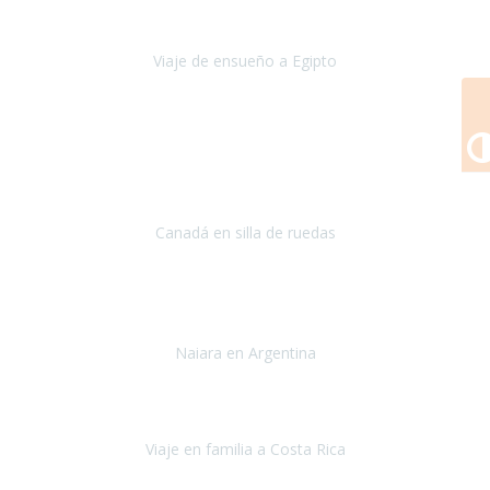
nos conocimos
era poder visitar a Egipto
.
Viaje de ensueño a Egipto
Egipto
Octubre 2022
Ha sido una semana inolvidable en
Niagara y Toronto
(Canadá)
cumpliendo un sueño después de haberlo tenido que anular por el
COVID-19 en el año 2020.
Canadá en silla de ruedas
Toronto y Niágara
Julio 2022
Si tengo que describir mi viaje a Argentina en una palabra seria,
INCREIBLE.
Naiara en Argentina
Argentina
Junio 2022
"HA SIDO UN VIAJE ESPECTACULAR - UN VIAJE CON MAYUSCULAS"
Viaje en familia a Costa Rica
Costa Rica