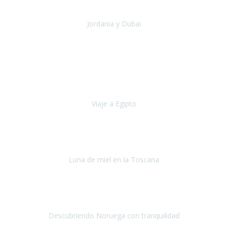
Jordania y Dubai
Jordania y Dubai
Julio 2019
Hace cinco años empecé a tener problemas de movilidad (debido a
la columna), no aguantaba mucho tiempo caminando y me tenia
que sentar cada pocos metros.
Viaje a Egipto
Egipto
Octubre, 2019
Si tuviese que volver a viajar,
lo haría sin duda con Travel
Experience
.
Luna de miel en la Toscana
La Toscana
Septiembre, 2019
Hicimos un recorrido en julio por distintas ciudades de Noruega
durante 9 días.
Descubriendo Noruega con tranquilidad
Noruega