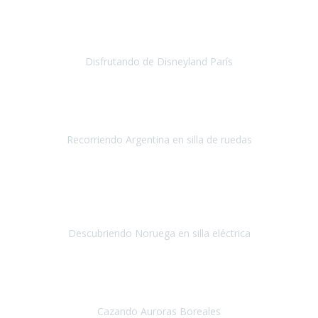
no ha podido ser más maravillosa
, todo facilidades y amabilidad
desde el minuto uno.
Disfrutando de Disneyland París
Disneyland París
Abril 2019
Este viaje no hubiera sido posible sin la organización de
Travel Xpirience.
Recorriendo Argentina en silla de ruedas
Argentina
Marzo 2019
Teniamos muchas ganas de conocer los fiordos noruegos
y
siempre por las limitaciones nos fue imposible, la verdad
nos
quedamos impresionados por la ate
Descubriendo Noruega en silla eléctrica
Noruega
Mayo 2019
Nuestra primera experiencia con Travel Xperience
, ha sido un
viaje a Tromso en Noruega,
para ver las auroras boreales.
Cazando Auroras Boreales