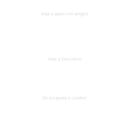
camino con ayuda de un bastón y teniendo cada vez más
dificultades con las barreras arquitectónicas y
Viaje a Japon con amigos
Japón
Julio 2019
El viatge a Estocolm amb l’organització de Travel Xperience
ha estat un èxit total.
Des de els consells per poder portar les
bateries de liti a l’avió,
sort del que ens ha
Viaje a Estocolmo
Estocolmo
Julio 2019
Queremos daros las gracias por el viaje que nos habeis organizado.
Ha salido todo muy bien y hemos disfrutado mucho.
De escapada a Londres
Londres
Agosto 2019
Gracias a Travel Xperience por hacer de Costa Rica un
estupendo destino accesible
para las personas con movilidad