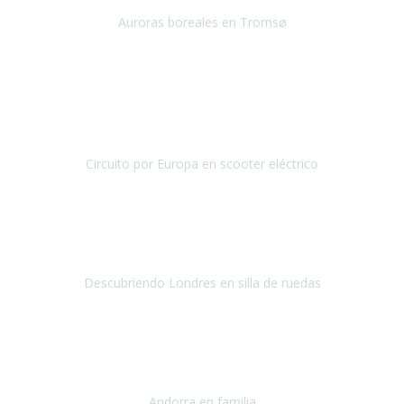
viaje a Tromso en Noruega, para ver las auroras boreales.
Auroras boreales en Tromsø
Tromsø - noruega
Diciembre 2018
Desde México nos decidimos a realizar un viaje por Europa
pero una de nosotras cinco, Soledad, necesita de servicios
accesibles ya que tiene problemas para cami
Circuito por Europa en scooter eléctrico
Circuito por Europa
Septiembre / Octubre 2018
El viaje fue una gran experiencia
ya que
era la primera vez
que viajaba al extranjero en avión.
La verdad es que esa parte
fue la más tediosa del viaje.
Descubriendo Londres en silla de ruedas
Londres
Septiembre 2018
Queria compartir con vosotros mi experiencia a
un país
preciosismo y accesible como es Andorra
, y sobre todo hacer
publico mi agradecimiento a Travel Xperienc
Andorra en familia