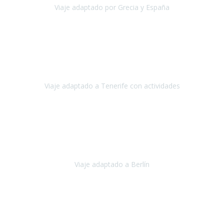
Viaje adaptado por Grecia y España
Grecia y España
Octubre, 2023
Destino: Tenerife sur, cerca de la playa de los cristianos. Hotel Sol y
Mar: un hotel totalmente adaptado, donde todo son comodidades.
¡Tiene todas las instalaciones adaptadas!
Viaje adaptado a Tenerife con actividades
Tenerife, España
Abril, 2024
Nuestro viaje familiar a Berlín
organizado por Travel Xperience
ha sido fantástico
, desde el inicio con los preparativos y luego allí
en destino con los traslados
Viaje adaptado a Berlín
Berlín
Diciembre 2023
Este viaje a Tromsø nos ha permitido llegar a sitios y hacer
actividades que no habríamos podido imaginar: ver las auroras
boreales en un cielo estrellado a casi -12ºC, contemplar las ballenas