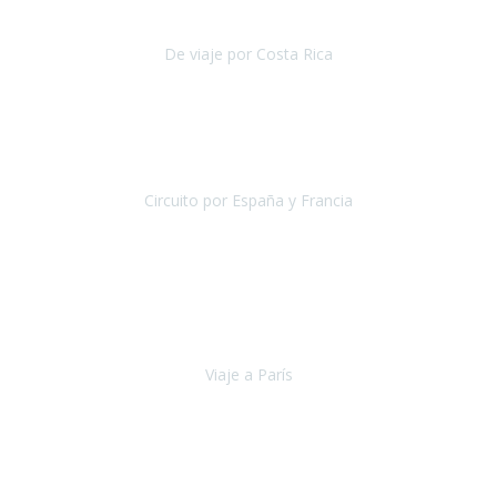
reducida.
De viaje por Costa Rica
Costa Rica
Julio 2019
Pasamos unos días inolvidables
, se cuidaron todos los detalles
desde los hoteles con ubicaciones estratégicas cercanos a los
lugares más emblemáticos de cada
Circuito por España y Francia
España y Francia
Septiembre 2019
La escapada a París
organizada por la agencia Travel Xperience
ha sido fantástica por lo completo de la información recibida, por la
total accesibilidad del hotel, por la comodida
Viaje a París
París
Septiembre 2019
Viaje a Jordania con extensión a Dubai, jamás pensé que podría ver
sitios como Petra, el desierto de Wadi Rum, Mar muerto, ha sido
una experiencia maravillosa que he podido comp