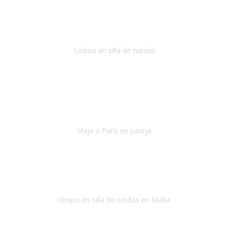
En general: súper súper súper bien!
Habitación bien adaptada
,
gente muy amable y dispuesta, guias y tours muy adecuados.... y
todo muy bien organizado! Así da gusto..!
Lisboa en silla de ruedas
Lisboa
agosto de 2022
Era mi primer viaje en avión, elegí como destino la ciudad de la luz,
París. Y no me defraudó. Fue una semana increíble, desde la ida, en
Sevilla, hasta la vuelta.
Viaje a París en pareja
París
septiembre de 2021
Acabo de llegar de Malta y el grupo de wasap no deja de sonar, con
fotos o con comentarios sobre como lo hemos pasado.
Grupo en silla de ruedas en Malta
Malta
Agosto 2021