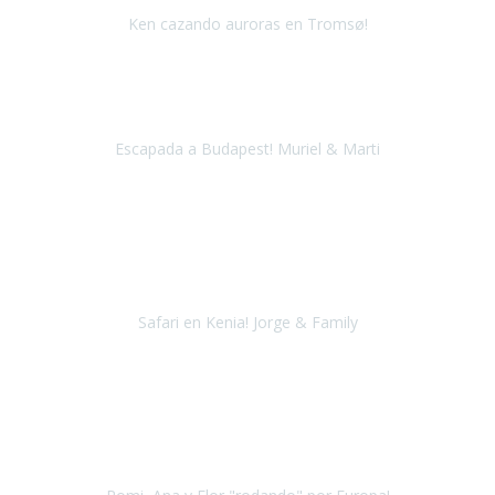
Ken cazando auroras en Tromsø!
Noruega
Diciembre 2018
Tenía 5 días disponibles y no sabía muy bien qué hacer.
Escapada a Budapest! Muriel & Marti
Budapest y alrededores
Septiembre 2017
Un sueño cumplido que jamás pensé que podría realizar en silla de
ruedas. Habitaciones geniales, la gente volcada con nosotros y un
Safari maravilloso.
Safari en Kenia! Jorge & Family
Safari en Kenia
Julio 2018
Soy Romina, viajé por primera vez a Europa y recorrimos Barcelona,
París y Amsterdam, gracias a la ayuda de Travel Xperience fue todo
armonioso, con su asesoramiento se facilita