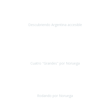
Tromsø
Diciembre 2018
Gracias por hacer realidad un sueño: poder viajar a casi
todos los rincones del mundo.
Descubriendo Argentina accesible
Argentina
Septiembre 2018
Resumir este viaje
en pocas palabras:
MAGNÍFICO Y BIEN
ORGANIZADO
. Os daré más de detalles, porque la experiencia lo
vale.
Cuatro "Grandes" por Noruega
Bergen y Oslo - Noruega
Junio 2019
Os quiero agradecer todo el trabajo realizado en nuestro
viaje a Noruega
, ha sido un tour precioso, perfectamente
planificado,
no hemos tenido ningún problema con ningún
Rodando por Noruega
Noruega
Mayo 2019