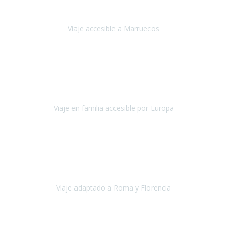
'padres', siempre cuidadosos, cari
Viaje accesible a Marruecos
Marruecos
Octubre 2022
Nuestra experiencia con Travel Xperience fue muy positiva
,
desde el inicio de los preparativos del viaje atendieron cada una de
nuestras inquietudes, solicitude
Viaje en familia accesible por Europa
Europa
Septiembre 2022
Agradecer una vez más a Travel-Xperience
por su trabajo y
profesionalidad. Organización diez, tanto en aeropuertos, estación
de tren, asistencias, hoteles y material.
Viaje adaptado a Roma y Florencia
Roma y Florencia
Octubre 2022
Viajamos desde México. Tuvimos una muy buena experiencia y les