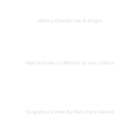
posible esta experiencia inolvidable y única.
Miami y Orlando! Iván & amigos
Miami y Orlando
Agosto, 2018
Estaba desesperada porque
ninguna agencia se adaptaba a mis
necesidades
y necesitaba organizar mi viaje de bodas.
Viaje de bodas a California! By Iciar y Santos
Los Ángeles, Las Vegas y San Francisco
Julio 2018
Acabamos de llegar de la India
nuestro segundo viaje con Travel
Xperience
un destino aparentemente complicado por su falta de
accesibilidad y que decir si a par
Escapada a la India! By Maria Paz y María R.
Delhi, Agra y Jaipur
Agosto 2018
Tras alguna mala experiencia con agencias no especializadas nos
hemos encontrado con
Travel Xperience
.