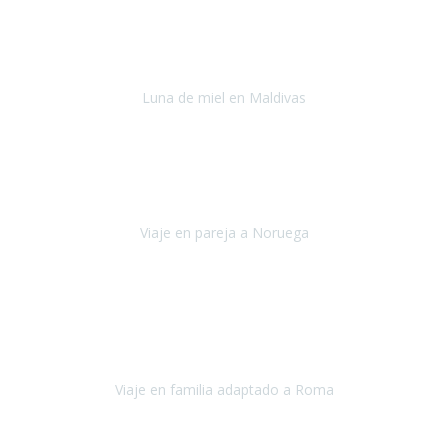
Julio 2022
Después del accidente, ha sido muy complejo y difícil organizar
viajes.
Luna de miel en Maldivas
Maldivas
Agosto de 2022
El viaje fue sobre ruedas desde un principio, no pensé que
viajar en
avión en sillas de ruedas eléctricas
sería tan sencillo.
Viaje en pareja a Noruega
Noruega
Agosto 2022
Sinceramente disfrutar con la familia y la tranquilidad que nos dáis
en Travel Xperience es lo mejor del viaje. Sin problemas y con la
confianza plena en que todo iba a salir bien.
Viaje en familia adaptado a Roma
Roma y Pompeya
Julio 2022