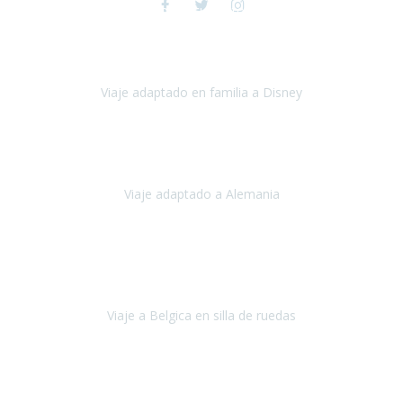
Viaje a Disney y París
espectacular , toda la preparación del viaje
fue maravillosa, tanto los hoteles como los itinerarios,
cualquier
imprevisto quedó solucionado
Viaje adaptado en familia a Disney
Disney y París
Julio, 2023
Buenos días!!
Viaje adaptado a Alemania
Alemania
Agosto, 2023
Lo primero, deciros que
voy en silla de ruedas
y era el primer
viaje que hacía con mi hermana.
Viaje a Belgica en silla de ruedas
Bélgica
Junio, 2023
Hemos confiado en Travel Xperience por tercera vez
y
esperamos hacerlo nuevamente el próximo verano.