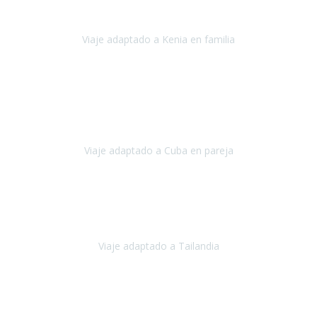
impresionantes,
Viaje adaptado a Kenia en familia
Kenia
Agosto 2023
La atención ha sido estupenda
durante todo el proceso, al
tratarse de un viaje privado para mi y mi mujer todos los traslados
los hicimos en coches,
al más mínimo problema
Viaje adaptado a Cuba en pareja
Cuba
Febrero 2023
Tailandia era uno de los viajes que desde siempre tenía en mente y
he vuelto encantado de la vida, he alucinado.
Viaje adaptado a Tailandia
Tailandia
Noviembre 2022
Nuestra experiencia ha sido inmejorable.
La atención que nos
brindaron Abdeljalil y Khadija en el Riad fue al más puro estilo