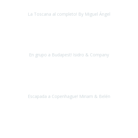
La Toscana al completo! By Miguel Ángel
La Toscana
Mayo 2018
En nombre de todas las personas que hemos visitado Budapest,
queríamo dar las gracias al equipo de Travel Xperience, han sido
unos días estupendos y gracias a vues
En grupo a Budapest! Isidro & Company
Budapest
Julio 2018
Una vez más confié en Travel Xperience para organizar nuestro
viaje a Copenhague.
Escapada a Copenhague! Miriam & Belén
Copenhague
Abril 2018
En Septiembre del 2017 viajé con Travel Xperience a Berlin, el viaje
fue tan bien que decidí repetir con ellos, esta vez quise cumplir el
sueño de ver una Aurora Boreal.