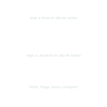
Somos una familia con dos niños pequeños y yo tengo una
enfermedad degenerativa que ya no permite caminar, sin embargo
a todos nos encanta viajar.
Viaje a Kenia en silla de ruedas
Kenia
Junio 2021
Si tienes movilidad reducida o eres usuario/a de silla de ruedas o
sillamóvil y te da miedo viajar porque no sabes con las barreras que
te vas a encontrar, ponte en contacto con
Viaje a Lanzarote en silla de ruedas
Lanzarote
Julio 2021
Por primera vez decidimos hacer un viaje que incluyera
varios paises
, algo que nos preocupaba mucho por coger varios
transportes, diferentes hoteles, alquiler
Berlin, Praga, Viena y Budapest
Alemania, Chequia, Austria y Budapest
Agosto 2019
Padezco de una enfermedad degenerativa
y, a día de hoy,