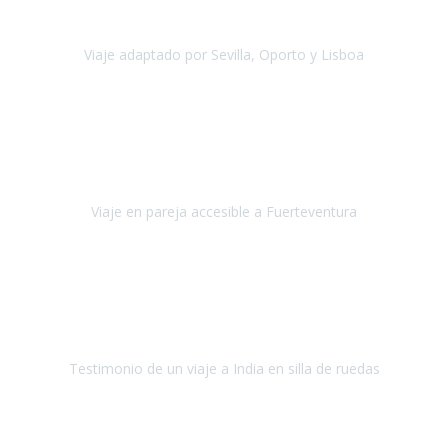
agradezco vuestro apoyo. Lo pasamos super. Las guías
maravillosas ambas, el Portus Cale, súper en todos sentidos.
Viaje adaptado por Sevilla, Oporto y Lisboa
Andalucía y Portugal
Octubre 2022
Hola Belén buenos días! Ya volvimos ayer y hemos descansado un
poco, quería agradecerte el trabajo que hiciste ya que el viaje ha
salido de 10.
Viaje en pareja accesible a Fuerteventura
Fuerteventura
Septiembre 2022
La organización de mi viaje a la India fue excelente, los hoteles
estaban bien elegidos, el guía y el conductor cumplieron con su
cometido.
Testimonio de un viaje a India en silla de ruedas
India
Octubre 2022
Uno de los sueños de mi esposa y mío
, casi desde el día en que