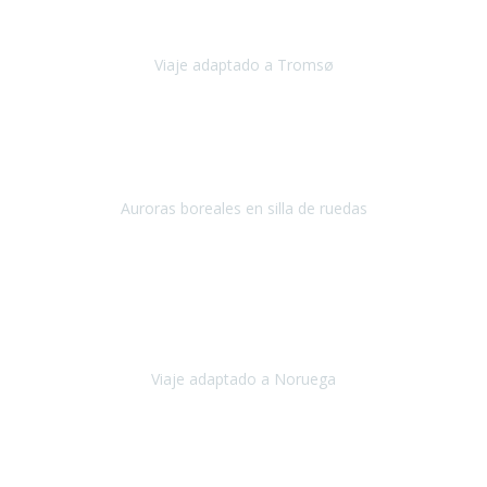
en
Viaje adaptado a Tromsø
Tromsø, Noruega
Noviembre 2023
Hola equipo!
Pues la vuelta a la realidad es dura, sobretodo después de unas
vacaciones de ensueño.
Auroras boreales en silla de ruedas
Tromso, Noruega
Noviembre 2023
Nuestro viaje familiar a Noruega, organizado por Travel Xperience,
ha sido un un éxito. Todo ha estado organizado
cronométricamente, desde traslados y hoteles a los viajes en barco.
Viaje adaptado a Noruega
Noruega
Agosto 2023
A través de este medio quería dejar mi comentario sobre la
excelente logística que diseñó Travel Xperience para que mi hijo