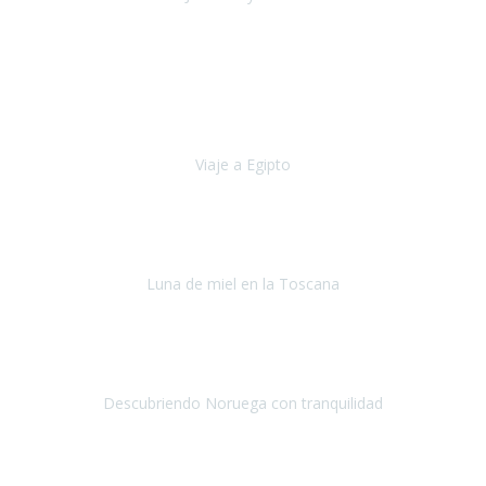
Jordania y Dubai
Julio 2019
Hace cinco años empecé a tener problemas de movilidad (debido a
la columna), no aguantaba mucho tiempo caminando y me tenia
que sentar cada pocos metros.
Viaje a Egipto
Egipto
Octubre, 2019
Si tuviese que volver a viajar,
lo haría sin duda con Travel
Experience
.
Luna de miel en la Toscana
La Toscana
Septiembre, 2019
Hicimos un recorrido en julio por distintas ciudades de Noruega
durante 9 días.
Descubriendo Noruega con tranquilidad
Noruega
Julio 2019
Una vez más hemos vuelto a
depositar nuestra confianza en