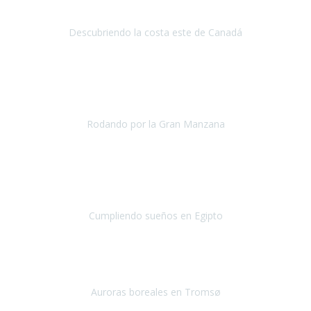
Descubriendo la costa este de Canadá
Canadá
Junio 2019
La verdad es que ya me cuesta ver a
Travel Xperience como una
agencia de viajes accesibles
y no como un@s amig@s y es que
otra vez se han vuelto a superar...
Rodando por la Gran Manzana
Nueva York
Abril 2019
Llevo 12 años luchando contra la ELA,
hace 7 años, los médicos
me dijeron que prácticamente me olvidara de hacer grandes viajes
en avión...Pero tamb
Cumpliendo sueños en Egipto
Egipto
Enero 2019
Nuestra primera experiencia con Travel Xperience
, ha sido un
viaje a Tromso en Noruega, para ver las auroras boreales.
Auroras boreales en Tromsø
Tromsø - noruega