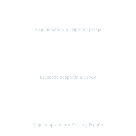
Octubre, 2023
El viaje a Egipto ha sido precioso. Tenía ganas de hacer este viaje
pero me daba un poco miedo porque me habían dicho que el pais
no estaba nada adaptado.
Viaje adaptado a Egipto en pareja
Egipto
Mayo, 2023
Es la segunda vez que viajo con Travel Xperience y habrá más.
Acabo de regresar de
Lisboa
, una ciudad maravillosa con una gente
impresionante.
Escapada adaptada a Lisboa
Lisboa
Abril, 2024
Primero que nada, agradecerles de parte de Christian, Emilio y mi
persona por estar al pendiente en nuestro viaje, resolviendo
rápidamente los imprevistos que en una travesía como estas siemp
Viaje adaptado por Grecia y España
Grecia y España