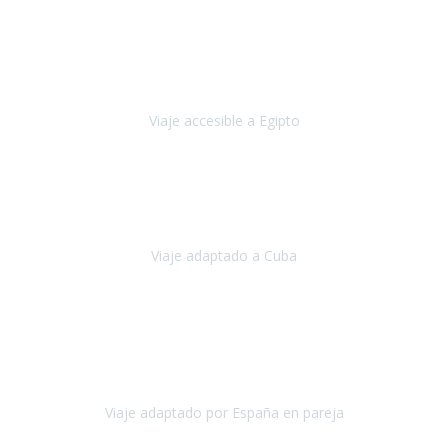
Praga
Mayo, 2023
Queremos agradecer a Travel Xperience la organización de este
viaje.
Viaje accesible a Egipto
Egipto
Marzo, 2023
Hemos vivido un viaje que pensábamos que nunca podríamos llevar
a cabo.
Viaje adaptado a Cuba
Cuba
Abril, 2023
Estimada Julieta, antes que nada, quiero felicitarte y agradecerte por
la excelente planificación, coordinación y disposición
para que
nuestro viaje a España haya sido una experiencia inol
Viaje adaptado por España en pareja
España