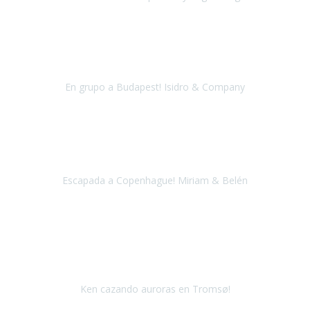
La Toscana
Mayo 2018
En nombre de todas las personas que hemos visitado Budapest,
queríamo dar las gracias al equipo de Travel Xperience, han sido
unos días estupendos y gracias a vues
En grupo a Budapest! Isidro & Company
Budapest
Julio 2018
Una vez más confié en Travel Xperience para organizar nuestro
viaje a Copenhague.
Escapada a Copenhague! Miriam & Belén
Copenhague
Abril 2018
En Septiembre del 2017 viajé con Travel Xperience a Berlin, el viaje
fue tan bien que decidí repetir con ellos, esta vez quise cumplir el
sueño de ver una Aurora Boreal.
Ken cazando auroras en Tromsø!
Noruega