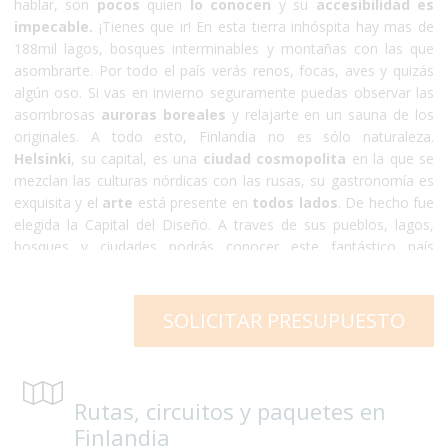
hablar, son
pocos
quien
lo conocen
y su
accesibilidad es
impecable.
¡Tienes que ir! En esta tierra inhóspita hay mas de
188mil lagos, bosques interminables y montañas con las que
asombrarte. Por todo el país verás renos, focas, aves y quizás
algún oso. Si vas en invierno seguramente puedas observar las
asombrosas
auroras boreales
y relajarte en un sauna de los
originales. A todo esto, Finlandia no es sólo naturaleza.
Helsinki
, su capital, es una
ciudad cosmopolita
en la que se
mezclan las culturas nórdicas con las rusas, su gastronomía es
exquisita y el
arte
está presente en
todos lados
. De hecho fue
elegida la Capital del Diseño. A traves de sus pueblos, lagos,
bosques y ciudades podrás conocer este fantástico país
totalmente accesible para personas con discapacidad o
usuarios en silla de ruedas.
SOLICITAR PRESUPUESTO
Rutas, circuitos y paquetes en
Finlandia