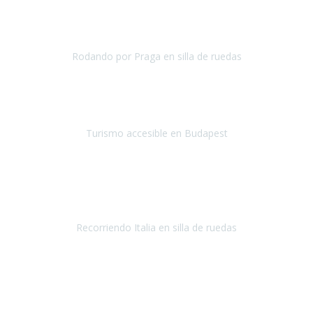
Travel-Xperience
para asegurarnos, con total seguridad, de
unas
vacaciones accesibles.
Nuestro destino el
Rodando por Praga en silla de ruedas
Praga
Mayo 2019
¡Hola equipo de Travel Xperience!
Quería que supierais mi
impresión del viaje a Budapest.
Turismo accesible en Budapest
Budapest
Mayo 2019
¡Hola equipo de
Travel Xperience
! Ya estamos de regreso.
Fue un
viaje maravilloso.
Recorriendo Italia en silla de ruedas
Italia
Abril/Mayo 2019
Ha sido mi primer viaje con Travel Xperience
y
la experiencia
no ha podido ser más maravillosa
, todo facilidades y amabilidad
desde el minuto uno.