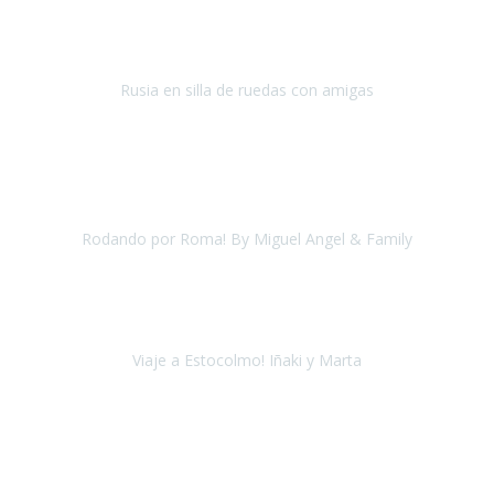
personalizada, sin tener que preocuparnos por casi nada, en poder
visitar este gran pa
Rusia en silla de ruedas con amigas
Moscú y San Petersburgo
Agosto 2018
Encantados de haber viajado de manos de
una empresa tan
profesional
. Ha sido la primera pero volveremos a repetir.
Rodando por Roma! By Miguel Angel & Family
Roma
Agosto, 2018
En cuanto al
viaje a Estocolmo
tengo que reconocer que fué
como si hubiera viajado a cualquier punto de España.
Viaje a Estocolmo! Iñaki y Marta
Estocolmo
Agosto, 2018
Quiero agradecer a la
agencia Travel Experience
por hacer
posible esta experiencia inolvidable y única.