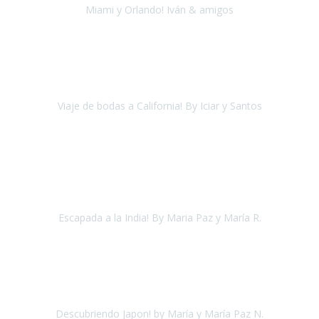
Miami y Orlando! Iván & amigos
Miami y Orlando
Agosto, 2018
Estaba desesperada porque
ninguna agencia se adaptaba a mis
necesidades
y necesitaba organizar mi viaje de bodas.
Viaje de bodas a California! By Iciar y Santos
Los Ángeles, Las Vegas y San Francisco
Julio 2018
Acabamos de llegar de la India
nuestro segundo viaje con Travel
Xperience
un destino aparentemente complicado por su falta de
accesibilidad y que decir si a par
Escapada a la India! By Maria Paz y María R.
Delhi, Agra y Jaipur
Agosto 2018
Tras alguna mala experiencia con agencias no especializadas nos
hemos encontrado con
Travel Xperience
.
Descubriendo Japon! by María y María Paz N.