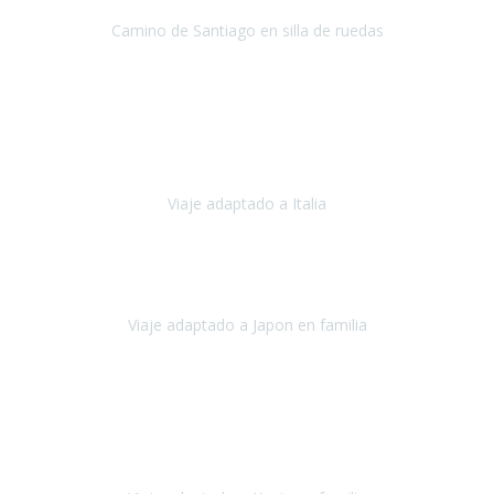
Camino de Santiago en silla de ruedas
Camino de Santiago
Julio 2023
Para mí fue un servicio muy acorde a mis necesidades además,
ustedes siempre estuvieron muy atentos a cualquier consulta que
necesitáramos.
Viaje adaptado a Italia
Italia
Octubre 2023
Lo primero daros las gracias a Belén y a todo el equipo. Nos hemos
sentido totalmente respaldados por vosotros en todo momento.
Viaje adaptado a Japon en familia
Japón
Octubre 2023
El viaje
, el país, los paisajes, la gente,
todo genial
y precioso, nos
han cuidado en cada momento y detalle,
los hoteles
son
impresionantes,