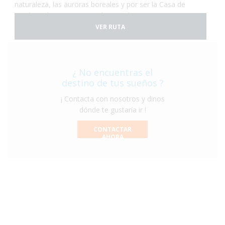
naturaleza, las auroras boreales y por ser la Casa de
Papá Noel. ¡Laponia es un lugar mágico!
VER RUTA
¿ No encuentras el
destino de tus sueños ?
¡ Contacta con nosotros y dinos
dónde te gustaría ir !
CONTACTAR
AHORA