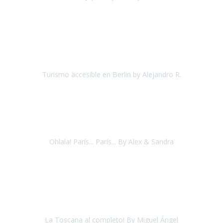
Japón
Octubre 2017
"He estado una semana en
Berlín
, a través de un amigo me puse
en contacto con
Travel Xperience
ya que me habló muy bien de
ellos.
Turismo accesible en Berlin by Alejandro R.
Berlin
Junio 2018
“Este verano hemos estado visitando la ciudad de París, y
Disneyland Paris. Venimos encantados, lo hemos pasado en grande.
Ohlala! París... París... By Alex & Sandra
París
Agosto, 2018
Excelente y serio el trabajo del equipo de Travel Xperience.Muy
profesional, respetando siempre los deseos del cliente y
asesorando de manera muy acertada.Una excelente organiza
La Toscana al completo! By Miguel Ángel