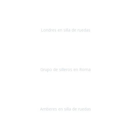
Es la segunda vez que cerramos un viaje con Travel Xperience y la
verdad que todo perfecto, gente seria que se preocupa por hacer de
tu viaje algo fácil y sencillo.
Londres en silla de ruedas
Londres
Setiembre 2019
Cuándo terminas un viaje y el resultado de él ha sido tan magnífico,
es difícil expresar los sentimientos que aparecen.
Grupo de silleros en Roma
Roma
Setiembre 2018
Desde hace unos dos años
utilizo silla de ruedas.
Desde
entonces nunca había viajado fuera de España.
Amberes en silla de ruedas
Amberes, Bélgica
Septiembre 2018
Gracias Travel Xperience por vuestro trabajo, la atención