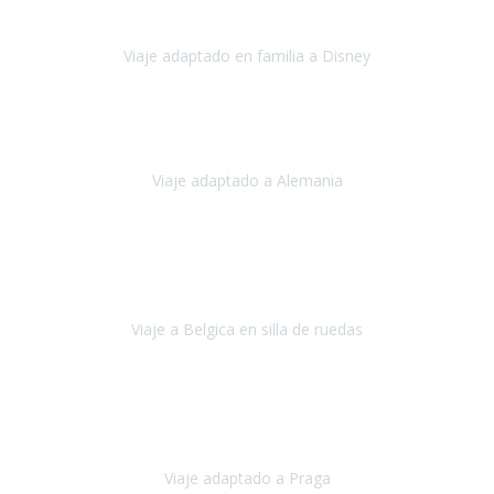
imprevisto quedó solucionado
Viaje adaptado en familia a Disney
Disney y París
Julio, 2023
Buenos días!!
Viaje adaptado a Alemania
Alemania
Agosto, 2023
Lo primero, deciros que
voy en silla de ruedas
y era el primer
viaje que hacía con mi hermana.
Viaje a Belgica en silla de ruedas
Bélgica
Junio, 2023
Hemos confiado en Travel Xperience por tercera vez
y
esperamos hacerlo nuevamente el próximo verano.
Viaje adaptado a Praga