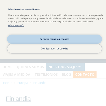
Pasar al contenido principal
Toggle high contrast
Sobre las cookies en este sitio web
Usamos cookies para recolectar y analizar información relacionada con el uso y desempeño de
nuestro sitio web para poder proveer funcionalidades relacionadas con las redes sociales, y para
mejorar y personalizar adecuadamente el contenido y publicidad en nuestro sitio web.
Más información
Información y
reservas
Permitir todas las cookies
España : 0034 911 875 940
Andorra : 00376 822 379
Configuración de cookies
Argentina : 0054 351 568 18
93
HOME
QUIENES SOMOS
NUESTROS VIAJES
VIAJES A MEDIDA
TESTIMONIOS
BLOG
CONTACTO
Home
Europa
Finlandia
Finlandia