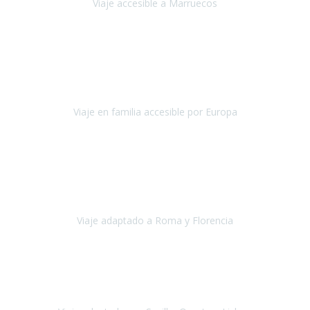
Viaje accesible a Marruecos
Marruecos
Octubre 2022
Nuestra experiencia con Travel Xperience fue muy positiva
,
desde el inicio de los preparativos del viaje atendieron cada una de
nuestras inquietudes, solicitude
Viaje en familia accesible por Europa
Europa
Septiembre 2022
Agradecer una vez más a Travel-Xperience
por su trabajo y
profesionalidad. Organización diez, tanto en aeropuertos, estación
de tren, asistencias, hoteles y material.
Viaje adaptado a Roma y Florencia
Roma y Florencia
Octubre 2022
Viajamos desde México. Tuvimos una muy buena experiencia y les
agradezco vuestro apoyo. Lo pasamos super. Las guías
maravillosas ambas, el Portus Cale, súper en todos sentidos.