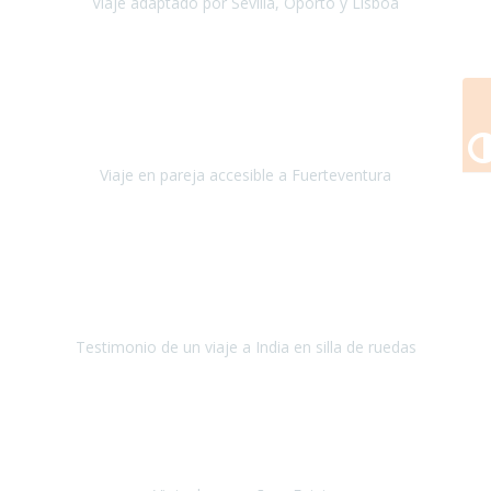
Viaje adaptado por Sevilla, Oporto y Lisboa
Andalucía y Portugal
Octubre 2022
Hola Belén buenos días! Ya volvimos ayer y hemos descansado un
poco, quería agradecerte el trabajo que hiciste ya que el viaje ha
salido de 10.
Viaje en pareja accesible a Fuerteventura
Fuerteventura
Septiembre 2022
La organización de mi viaje a la India fue excelente, los hoteles
estaban bien elegidos, el guía y el conductor cumplieron con su
cometido.
Testimonio de un viaje a India en silla de ruedas
India
Octubre 2022
Uno de los sueños de mi esposa y mío
, casi desde el día en que
nos conocimos
era poder visitar a Egipto
.