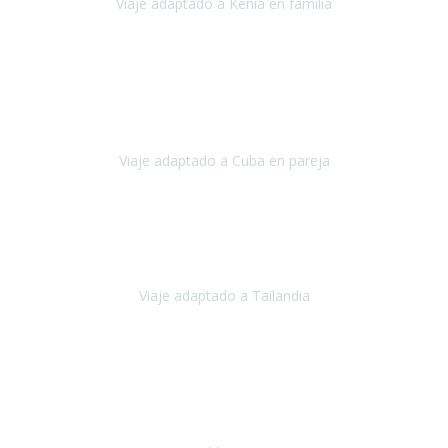
Viaje adaptado a Kenia en familia
Kenia
Agosto 2023
La atención ha sido estupenda
durante todo el proceso, al
tratarse de un viaje privado para mi y mi mujer todos los traslados
los hicimos en coches,
al más mínimo problema
Viaje adaptado a Cuba en pareja
Cuba
Febrero 2023
Tailandia era uno de los viajes que desde siempre tenía en mente y
he vuelto encantado de la vida, he alucinado.
Viaje adaptado a Tailandia
Tailandia
Noviembre 2022
Nuestra experiencia ha sido inmejorable.
La atención que nos
brindaron Abdeljalil y Khadija en el Riad fue al más puro estilo
'padres', siempre cuidadosos, cari