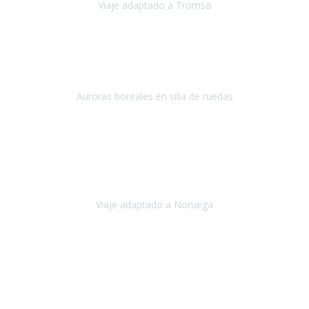
Viaje adaptado a Tromsø
Tromsø, Noruega
Noviembre 2023
Hola equipo!
Pues la vuelta a la realidad es dura, sobretodo después de unas
vacaciones de ensueño.
Auroras boreales en silla de ruedas
Tromso, Noruega
Noviembre 2023
Nuestro viaje familiar a Noruega, organizado por Travel Xperience,
ha sido un un éxito. Todo ha estado organizado
cronométricamente, desde traslados y hoteles a los viajes en barco.
Viaje adaptado a Noruega
Noruega
Agosto 2023
A través de este medio quería dejar mi comentario sobre la
excelente logística que diseñó Travel Xperience para que mi hijo
Conrado lograra el gran objetivo de recorrer el Camino de Santiago
de Co