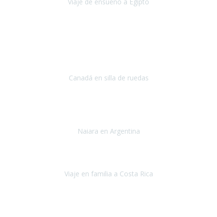
Viaje de ensueño a Egipto
Egipto
Octubre 2022
Ha sido una semana inolvidable en
Niagara y Toronto
(Canadá)
cumpliendo un sueño después de haberlo tenido que anular por el
COVID-19 en el año 2020.
Canadá en silla de ruedas
Toronto y Niágara
Julio 2022
Si tengo que describir mi viaje a Argentina en una palabra seria,
INCREIBLE.
Naiara en Argentina
Argentina
Junio 2022
"HA SIDO UN VIAJE ESPECTACULAR - UN VIAJE CON MAYUSCULAS"
Viaje en familia a Costa Rica
Costa Rica
Julio 2022
Después del accidente, ha sido muy complejo y difícil organizar
viajes.