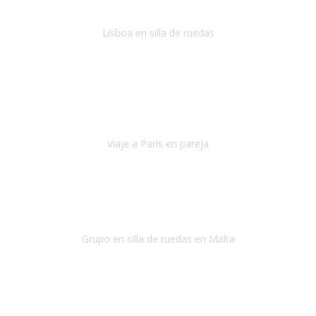
Lisboa en silla de ruedas
Lisboa
agosto de 2022
Era mi primer viaje en avión, elegí como destino la ciudad de la luz,
París. Y no me defraudó. Fue una semana increíble, desde la ida, en
Sevilla, hasta la vuelta.
Viaje a París en pareja
París
septiembre de 2021
Acabo de llegar de Malta y el grupo de wasap no deja de sonar, con
fotos o con comentarios sobre como lo hemos pasado.
Grupo en silla de ruedas en Malta
Malta
Agosto 2021
Somos una familia con dos niños pequeños y yo tengo una
enfermedad degenerativa que ya no permite caminar, sin embargo