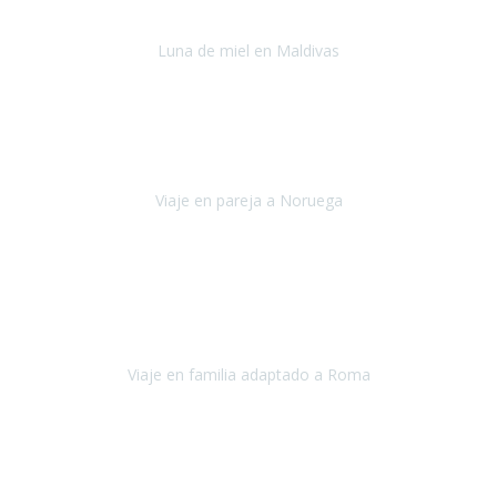
Luna de miel en Maldivas
Maldivas
Agosto de 2022
El viaje fue sobre ruedas desde un principio, no pensé que
viajar en
avión en sillas de ruedas eléctricas
sería tan sencillo.
Viaje en pareja a Noruega
Noruega
Agosto 2022
Sinceramente disfrutar con la familia y la tranquilidad que nos dáis
en Travel Xperience es lo mejor del viaje. Sin problemas y con la
confianza plena en que todo iba a salir bien.
Viaje en familia adaptado a Roma
Roma y Pompeya
Julio 2022
En general: súper súper súper bien!
Habitación bien adaptada
,
gente muy amable y dispuesta, guias y tours muy adecuados.... y
todo muy bien organizado! Así da gusto..!