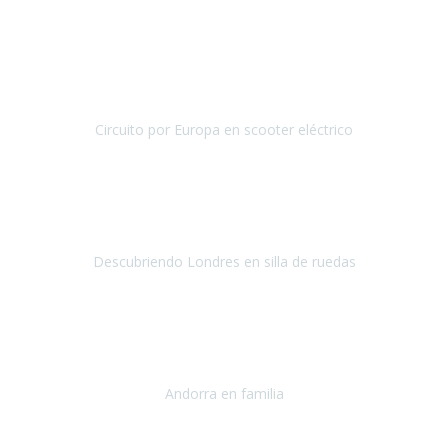
Diciembre 2018
Desde México nos decidimos a realizar un viaje por Europa
pero una de nosotras cinco, Soledad, necesita de servicios
accesibles ya que tiene problemas para cami
Circuito por Europa en scooter eléctrico
Circuito por Europa
Septiembre / Octubre 2018
El viaje fue una gran experiencia
ya que
era la primera vez
que viajaba al extranjero en avión.
La verdad es que esa parte
fue la más tediosa del viaje.
Descubriendo Londres en silla de ruedas
Londres
Septiembre 2018
Queria compartir con vosotros mi experiencia a
un país
preciosismo y accesible como es Andorra
, y sobre todo hacer
publico mi agradecimiento a Travel Xperienc
Andorra en familia
Andorra
Septiembre 2018