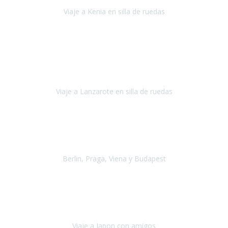
a todos nos encanta viajar.
Viaje a Kenia en silla de ruedas
Kenia
Junio 2021
Si tienes movilidad reducida o eres usuario/a de silla de ruedas o
sillamóvil y te da miedo viajar porque no sabes con las barreras que
te vas a encontrar, ponte en contacto con
Viaje a Lanzarote en silla de ruedas
Lanzarote
Julio 2021
Por primera vez decidimos hacer un viaje que incluyera
varios paises
, algo que nos preocupaba mucho por coger varios
transportes, diferentes hoteles, alquiler
Berlin, Praga, Viena y Budapest
Alemania, Chequia, Austria y Budapest
Agosto 2019
Padezco de una enfermedad degenerativa
y, a día de hoy,
camino con ayuda de un bastón y teniendo cada vez más
dificultades con las barreras arquitectónicas y
Viaje a Japon con amigos