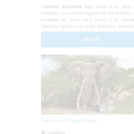
Turismo accesible
para todos y un viaje
completo que recorre algunos de los secretos
increibles de Costa Rica: Sarchi y su fábric
Carretas Típicas o su Jardín Botánico, Montev
con sus puentes colgantes y lugar de residencia
Quetzal, el Volcan Arenal y sus aguas terma
VER RUTA
Sarapiqui con su naturaleza y el tour del choco
para terminar relajándonos en las playas de a
blanca de la costa caribeña.
Safari en el Parque Kruger
Sudáfrica