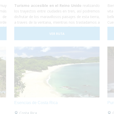
 muy
Turismo accesible en el Reino Unido
realizando
Bie
 más
los trayectos entre ciudades en tren, así podremos
vit
a de
disfrutar de los maravillosos paisajes de esta tierra,
bel
erde
a traves de la ventana, mientras nos trasladamos a
Cue
 del
nuestro próximo destino.
Londres, Liverpool y
coci
les,
Edimburgo
, cultura, shopping, historia y
ala
VER RUTA
late
naturaleza. Un país completamente preparado para
más
rena
hacer que la experiencia de todos los viajeros sea
ques
realmente inolvidable.
Esencias de Costa Rica
Pur
Costa Rica