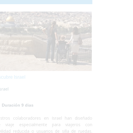
al de Beagle... un viaje que no te dejará
ferente... el Turismo Accesible es posible!
cubre Israel
Israel
Duración 9 dias
stros colaboradores en Israel han diseñado
e viaje especialmente para viajeros con
ilidad reducida o usuarios de silla de ruedas.