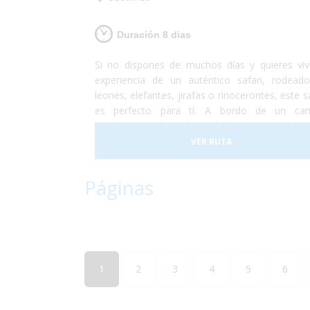
Duración 8 dias
Si no dispones de muchos días y quieres vivi
experiencia de un auténtico safari, rodead
leones, elefantes, jirafas o rinocerontes, este s
es perfecto para tí. A bordo de un ca
totalmente adaptado podrás recorrer el Pa
Nacional Kruger, sin duda la reserva natural
VER RUTA
importante de África y dónde podrás senti
cercanía con la fauna más espectacular del plan
Páginas
No te lo puedes perder!
1
2
3
4
5
6