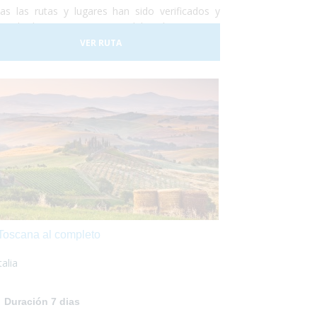
as las rutas y lugares han sido verificados y
probados por personas del país que nos
antizan su máxima accesibilidad!
VER RUTA
Toscana al completo
talia
Duración 7 dias