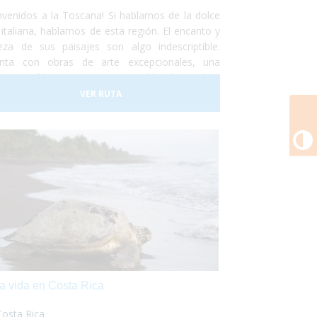
nvenidos a la Toscana! Si hablamos de la dolce
a italiana, hablamos de esta región. El encanto y
leza de sus paisajes son algo indescriptible.
nta con obras de arte excepcionales, una
na increíble y paisajes interminables de viñedos,
medas y olivares. Un visita a uno de los museos
VER RUTA
 importantes o una degustación de vinos y
C
os, tu eliges!
a vida en Costa Rica
Costa Rica