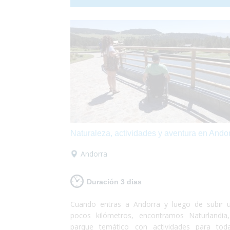
Glaciar Perito Moreno, te emocionarás al senti
presencia de las ballenas a tu alrededor y po
disfrutar de la espectacularidad de las Catarata
Iguazú... Te animas? Turismo accesible con t
las garantías!
Naturaleza, actividades y aventura en Ando
Andorra
Duración 3 dias
Cuando entras a Andorra y luego de subir 
pocos kilómetros, encontramos Naturlandia
parque temático con actividades para tod