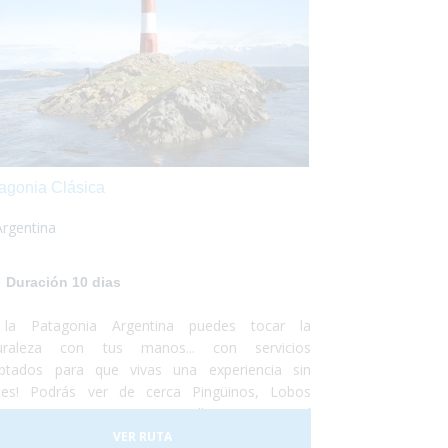
agonia Clásica
Argentina
Duración 10 dias
la Patagonia Argentina puedes tocar la
uraleza con tus manos... con servicios
ptados para que vivas una experiencia sin
ites! Podrás ver de cerca Pingüinos, Lobos
inos, aves, Navegar con Ballenas... visitar el
ciar Perito Moreno o navegar las aguas del
VER RUTA