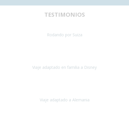
TESTIMONIOS
uestra primera experiencia de viaje con silla de ruedas y teníamos al
Rodando por Suiza
Suiza
Julio 2024
paración del viaje fue maravillosa, tanto los hoteles como los itinera
Viaje adaptado en familia a Disney
Disney y París
Julio, 2023
Buenos días!!
Viaje adaptado a Alemania
Alemania
Agosto, 2023
deciros que
voy en silla de ruedas
y era el primer viaje que hacía c