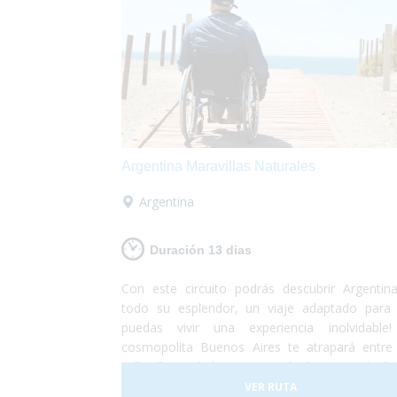
Argentina Maravillas Naturales
Argentina
Duración 13 dias
Con este circuito podrás descubrir Argentin
todo su esplendor, un viaje adaptado para
puedas vivir una experiencia inolvidable
cosmopolita Buenos Aires te atrapará entre
calles llenas de historia y tradición, te quedará
la boca abierta contemplando la imponencia
VER RUTA