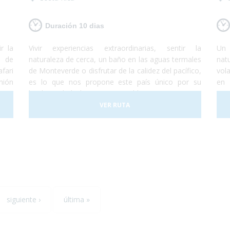
Duración 10 dias
r la
Vivir experiencias extraordinarias, sentir la
Un 
o de
naturaleza de cerca, un baño en las aguas termales
nat
afari
de Monteverde o disfrutar de la calidez del pacífico,
vol
mión
es lo que nos propone este país único por su
en 
rque
biodiversidad. El turismo accesible en Costa Rica es
Tor
 más
posible, sus hoteles adaptados y el trasporte a
exu
VER RUTA
r la
nuestra disposición nos darán las garantías
mo
eta.
necesarias para disfrutar de esta experiencia
Ter
plenamente.
de l
la 
Ant
siguiente ›
última »