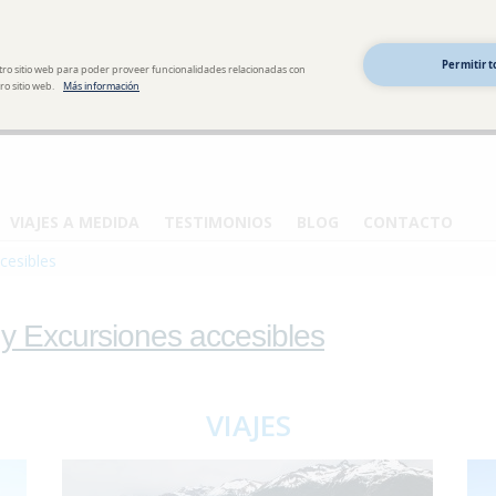
Permitir t
tro sitio web para poder proveer funcionalidades relacionadas con
o sitio web.
Más información
VIAJES A MEDIDA
TESTIMONIOS
BLOG
CONTACTO
cesibles
 y Excursiones accesibles
VIAJES