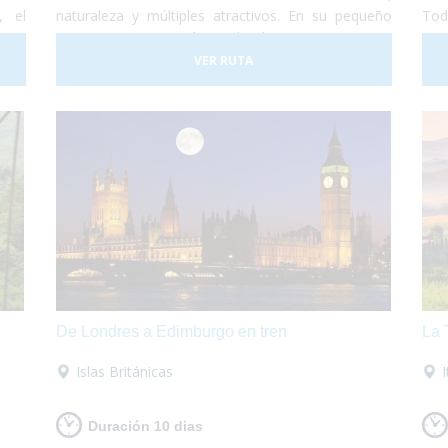
, el
naturaleza y múltiples atractivos. En su pequeño
Tod
nte
territorio encontrarás todo lo que te guste,
com
r el
relajación en sus aguas termales, shopping en sus
gar
VER RUTA
sos,
tiendas y centros comerciales, disfrutar de su
les!
gastronomía internacional o de su cocina típica de
montaña, todo lo que necesites, al alcance de tus
manos!
De Londres a Edimburgo en tren
La 
Islas Británicas
I
Duración 10 dias