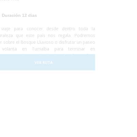
Duración 12 dias
viaje para conocer desde dentro toda la
uraleza que este país nos regala. Podremos
ar sobre el Bosque Lluvioso o disfrutar un paseo
volanta en Turrialba para terminar en
tuguero, un lugar rodeado de selva, de una flora
berante y una gran cantidad de animales como
VER RUTA
nos, perezosos, tapires, entre otros.
minaremos nuestro viaje disfrutando del clima
as playas de caribe en un hotel increible justo a
entrada del conocido parque nacional de Manuel
onio.