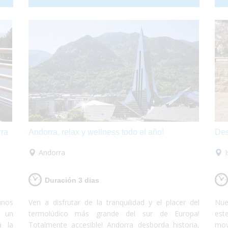
r la
hacer de este viaje una vivencia inolvidable!
Can
drás
Anímate a sumergirte en este maravilloso país.
indi
s del
Nosotros te llevamos!
odas
rra
Andorra, relax y wellness todo el año!
Des
Andorra
Duración 3 dias
unos
Ven a disfrutar de la tranquilidad y el placer del
Nue
, un
termolúdico más grande del sur de Europa!
est
a la
Totalmente accesible! Andorra desborda historia,
mov