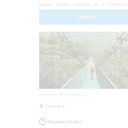
familia. Puedes montarte en el Tobotronc
tobogán más largo del mundo, totalme
accesible, también podrás disfrutar paseando po
VER RUTA
parque de animales donde encontrarás o
ciervos, lobos y hasta una granja llena de anima
Secretos de Costa Rica
Costa Rica
Duración 13 dias