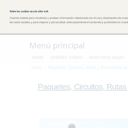
Pasar al contenido principal
Toggle high contrast
Sobre las cookies en este sitio web
Usamos cookies para recolectar y analizar información relacionada con el uso y desempeño de nues
las redes sociales, y para mejorar y personalizar adecuadamente el contenido y publicidad en nuestr
Menú principal
HOME
QUIENES SOMOS
NUESTROS VIAJES
Inicio
Paquetes, Circuitos, Rutas y Excursiones ac
Paquetes, Circuitos, Rutas