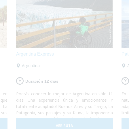
Argentina Express
Pat
Argentina
Duración 12 dias
a en
Podrás conocer lo mejor de Argentina en sólo 11
En 
 que
dias! Una experiencia única y emocionante! Y
nat
! La
totalmente adaptado! Buenos Aires y su Tango, La
ada
 sus
Patagonia, sus paisajes y su fauna, la imponencia
lím
s con
de las Cataratas del Iguazú, tradición, historia,
Mar
 del
gastronomía y naturaleza, todo se conjuga para
Gla
VER RUTA