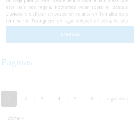
Un viaje para conocer desde dentro toda la naturaleza que
este país nos regala. Podremos volar sobre el Bosque
Lluvioso o disfrutar un paseo en volanta en Turrialba para
terminar en Tortuguero, un lugar rodeado de selva, de una
flora exuberante y una gran cantidad de animales como
monos, perezosos, tapires, entre otros. Terminaremos
VER RUTA
nuestro viaje disfrutando del clima de las playas de caribe
en un hotel increible justo a la entrada del conocido parque
nacional de Manuel Antonio.
Páginas
1
2
3
4
5
6
siguiente ›
última »