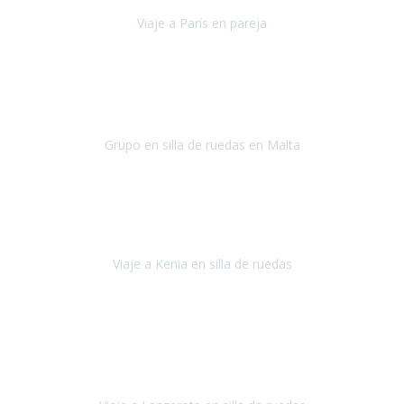
Viaje a París en pareja
París
septiembre de 2021
Acabo de llegar de Malta y el grupo de wasap no deja de sonar, con
fotos o con comentarios sobre como lo hemos pasado.
Grupo en silla de ruedas en Malta
Malta
Agosto 2021
Somos una familia con dos niños pequeños y yo tengo una
enfermedad degenerativa que ya no permite caminar, sin embargo
a todos nos encanta viajar.
Viaje a Kenia en silla de ruedas
Kenia
Junio 2021
Si tienes movilidad reducida o eres usuario/a de silla de ruedas o
sillamóvil y te da miedo viajar porque no sabes con las barreras que
te vas a encontrar, ponte en contacto con