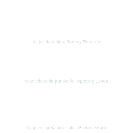
Europa
Septiembre 2022
Agradecer una vez más a Travel-Xperience
por su trabajo y
profesionalidad. Organización diez, tanto en aeropuertos, estación
de tren, asistencias, hoteles y material.
Viaje adaptado a Roma y Florencia
Roma y Florencia
Octubre 2022
Viajamos desde México. Tuvimos una muy buena experiencia y les
agradezco vuestro apoyo. Lo pasamos super. Las guías
maravillosas ambas, el Portus Cale, súper en todos sentidos.
Viaje adaptado por Sevilla, Oporto y Lisboa
Andalucía y Portugal
Octubre 2022
Hola Belén buenos días! Ya volvimos ayer y hemos descansado un
poco, quería agradecerte el trabajo que hiciste ya que el viaje ha
salido de 10.
Viaje en pareja accesible a Fuerteventura