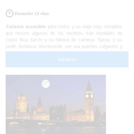
Duración 13 dias
Turismo accesible
para todos y un viaje muy completo
que recorre algunos de los secretos más increibles de
Costa Rica: Sarchi y su fábrica de Carretas Típicas o su
Jardín Botánico, Monteverde con sus puentes colgantes y
lugar de residencia del Quetzal, el Volcan Arenal y sus aguas
termales, Sarapiqui con su naturaleza y el tour del
VER RUTA
chocolate para terminar relajándonos en las playas de
arena blanca de la costa caribeña.