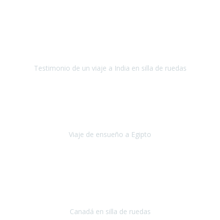
Fuerteventura
Septiembre 2022
La organización de mi viaje a la India fue excelente, los hoteles
estaban bien elegidos, el guía y el conductor cumplieron con su
cometido.
Testimonio de un viaje a India en silla de ruedas
India
Octubre 2022
Uno de los sueños de mi esposa y mío
, casi desde el día en que
nos conocimos
era poder visitar a Egipto
.
Viaje de ensueño a Egipto
Egipto
Octubre 2022
Ha sido una semana inolvidable en
Niagara y Toronto
(Canadá)
cumpliendo un sueño después de haberlo tenido que anular por el
COVID-19 en el año 2020.
Canadá en silla de ruedas