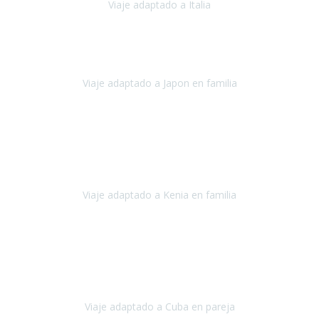
Viaje adaptado a Italia
Italia
Octubre 2023
Lo primero daros las gracias a Belén y a todo el equipo. Nos hemos
sentido totalmente respaldados por vosotros en todo momento.
Viaje adaptado a Japon en familia
Japón
Octubre 2023
El viaje
, el país, los paisajes, la gente,
todo genial
y precioso, nos
han cuidado en cada momento y detalle,
los hoteles
son
impresionantes,
Viaje adaptado a Kenia en familia
Kenia
Agosto 2023
La atención ha sido estupenda
durante todo el proceso, al
tratarse de un viaje privado para mi y mi mujer todos los traslados
los hicimos en coches,
al más mínimo problema
Viaje adaptado a Cuba en pareja