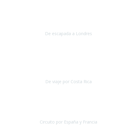
Julio 2019
Queremos daros las gracias por el viaje que nos habeis organizado.
Ha salido todo muy bien y hemos disfrutado mucho.
De escapada a Londres
Londres
Agosto 2019
Gracias a Travel Xperience por hacer de Costa Rica un
estupendo destino accesible
para las personas con movilidad
reducida.
De viaje por Costa Rica
Costa Rica
Julio 2019
Pasamos unos días inolvidables
, se cuidaron todos los detalles
desde los hoteles con ubicaciones estratégicas cercanos a los
lugares más emblemáticos de cada
Circuito por España y Francia
España y Francia
Septiembre 2019