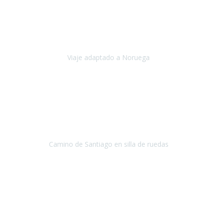
Noviembre 2023
Nuestro viaje familiar a Noruega, organizado por Travel Xperience,
ha sido un un éxito. Todo ha estado organizado
cronométricamente, desde traslados y hoteles a los viajes en barco.
Viaje adaptado a Noruega
Noruega
Agosto 2023
A través de este medio quería dejar mi comentario sobre la
excelente logística que diseñó Travel Xperience para que mi hijo
Conrado lograra el gran objetivo de recorrer el Camino de Santiago
de Co
Camino de Santiago en silla de ruedas
Camino de Santiago
Julio 2023
Para mí fue un servicio muy acorde a mis necesidades además,
ustedes siempre estuvieron muy atentos a cualquier consulta que
necesitáramos.