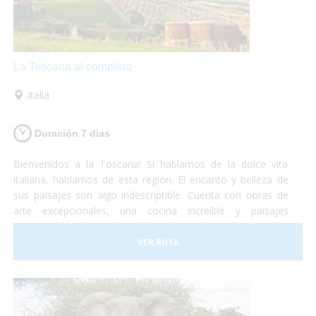
La Toscana al completo
Italia
Duración 7 dias
Bienvenidos a la Toscana! Si hablamos de la dolce vita
italiana, hablamos de esta región. El encanto y belleza de
sus paisajes son algo indescriptible. Cuenta con obras de
arte excepcionales, una cocina increíble y paisajes
interminables de viñedos, alamedas y olivares. Un visita a
uno de los museos más importantes o una degustación de
VER RUTA
vinos y quesos, tu eliges!