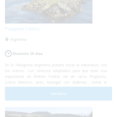
Patagonia Clásica
Argentina
Duración 10 dias
En la Patagonia Argentina puedes tocar la naturaleza con
tus manos... con servicios adaptados para que vivas una
experiencia sin límites! Podrás ver de cerca Pingüinos,
Lobos Marinos, aves, Navegar con Ballenas... visitar el
Glaciar Perito Moreno o navegar las aguas del Canal de
Beagle... un viaje que no te dejará indiferente... el Turismo
VER RUTA
Accesible es posible!