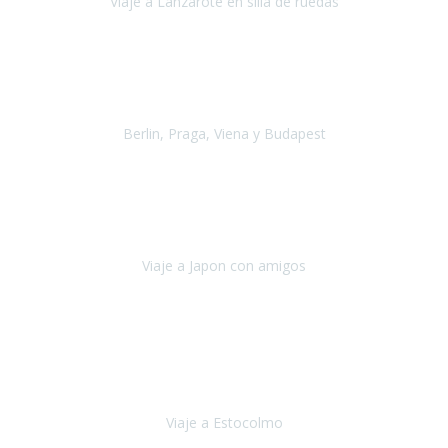
Viaje a Lanzarote en silla de ruedas
Lanzarote
Julio 2021
Por primera vez decidimos hacer un viaje que incluyera
varios paises
, algo que nos preocupaba mucho por coger varios
transportes, diferentes hoteles, alquiler
Berlin, Praga, Viena y Budapest
Alemania, Chequia, Austria y Budapest
Agosto 2019
Padezco de una enfermedad degenerativa
y, a día de hoy,
camino con ayuda de un bastón y teniendo cada vez más
dificultades con las barreras arquitectónicas y
Viaje a Japon con amigos
Japón
Julio 2019
El viatge a Estocolm amb l’organització de Travel Xperience
ha estat un èxit total.
Des de els consells per poder portar les
bateries de liti a l’avió,
sort del que ens ha
Viaje a Estocolmo
Estocolmo