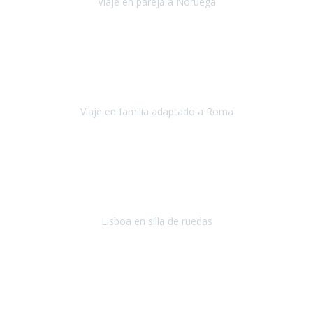
Viaje en pareja a Noruega
Noruega
Agosto 2022
Sinceramente disfrutar con la familia y la tranquilidad que nos dáis
en Travel Xperience es lo mejor del viaje. Sin problemas y con la
confianza plena en que todo iba a salir bien.
Viaje en familia adaptado a Roma
Roma y Pompeya
Julio 2022
En general: súper súper súper bien!
Habitación bien adaptada
,
gente muy amable y dispuesta, guias y tours muy adecuados.... y
todo muy bien organizado! Así da gusto..!
Lisboa en silla de ruedas
Lisboa
agosto de 2022
Era mi primer viaje en avión, elegí como destino la ciudad de la luz,
París. Y no me defraudó. Fue una semana increíble, desde la ida, en
Sevilla, hasta la vuelta.