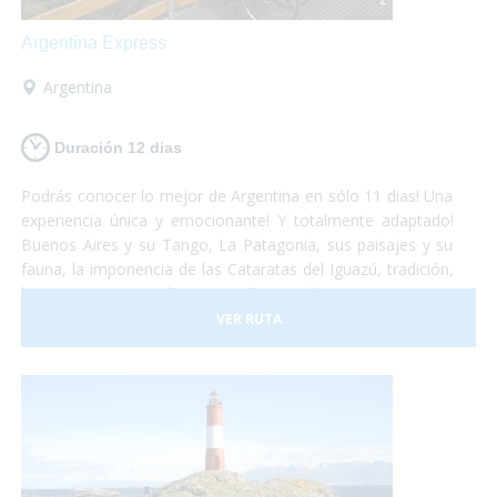
Argentina Express
Argentina
Duración 12 dias
Podrás conocer lo mejor de Argentina en sólo 11 dias! Una
experiencia única y emocionante! Y totalmente adaptado!
Buenos Aires y su Tango, La Patagonia, sus paisajes y su
fauna, la imponencia de las Cataratas del Iguazú, tradición,
historia, gastronomía y naturaleza, todo se conjuga para
hacer de este viaje una vivencia inolvidable! Anímate a
VER RUTA
sumergirte en este maravilloso país. Nosotros te llevamos!