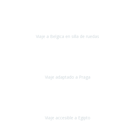
Alemania
Agosto, 2023
Lo primero, deciros que
voy en silla de ruedas
y era el primer
viaje que hacía con mi hermana.
Viaje a Belgica en silla de ruedas
Bélgica
Junio, 2023
Hemos confiado en Travel Xperience por tercera vez
y
esperamos hacerlo nuevamente el próximo verano.
Viaje adaptado a Praga
Praga
Mayo, 2023
Queremos agradecer a Travel Xperience la organización de este
viaje.
Viaje accesible a Egipto
Egipto
Marzo, 2023