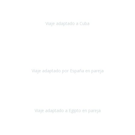
Hemos vivido un viaje que pensábamos que nunca podríamos llevar
a cabo.
Viaje adaptado a Cuba
Cuba
Abril, 2023
Estimada Julieta, antes que nada, quiero felicitarte y agradecerte por
la excelente planificación, coordinación y disposición
para que
nuestro viaje a España haya sido una experiencia inol
Viaje adaptado por España en pareja
España
Octubre, 2023
El viaje a Egipto ha sido precioso. Tenía ganas de hacer este viaje
pero me daba un poco miedo porque me habían dicho que el pais
no estaba nada adaptado.
Viaje adaptado a Egipto en pareja
Egipto
Mayo, 2023
Es la segunda vez que viajo con Travel Xperience y habrá más.