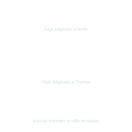
Nuestro viaje familiar a Berlín
organizado por Travel Xperience
ha sido fantástico
, desde el inicio con los preparativos y luego allí
en destino con los traslados
Viaje adaptado a Berlín
Berlín
Diciembre 2023
Este viaje a Tromsø nos ha permitido llegar a sitios y hacer
actividades que no habríamos podido imaginar: ver las auroras
boreales en un cielo estrellado a casi -12ºC, contemplar las ballenas
en
Viaje adaptado a Tromsø
Tromsø, Noruega
Noviembre 2023
Hola equipo!
Pues la vuelta a la realidad es dura, sobretodo después de unas
vacaciones de ensueño.
Auroras boreales en silla de ruedas
Tromso, Noruega