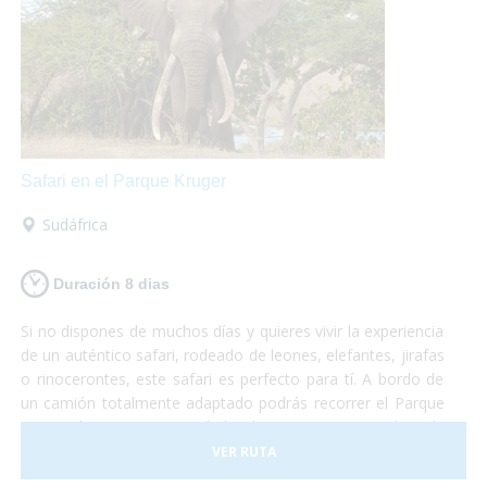
Safari en el Parque Kruger
Sudáfrica
Duración 8 dias
Si no dispones de muchos días y quieres vivir la experiencia
de un auténtico safari, rodeado de leones, elefantes, jirafas
o rinocerontes, este safari es perfecto para tí. A bordo de
un camión totalmente adaptado podrás recorrer el Parque
Nacional Kruger, sin duda la reserva natural más
importante de África y dónde podrás sentir la cercanía con
VER RUTA
la fauna más espectacular del planeta. No te lo puedes