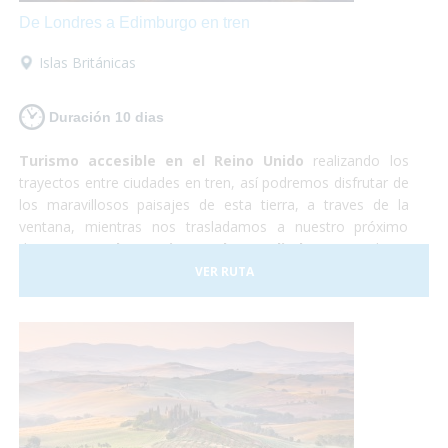
De Londres a Edimburgo en tren
Islas Británicas
Duración 10 dias
Turismo accesible en el Reino Unido
realizando los
trayectos entre ciudades en tren, así podremos disfrutar de
los maravillosos paisajes de esta tierra, a traves de la
ventana, mientras nos trasladamos a nuestro próximo
destino.
Londres, Liverpool y Edimburgo
, cultura,
shopping, historia y naturaleza. Un país completamente
VER RUTA
preparado para hacer que la experiencia de todos los
viajeros sea realmente inolvidable.