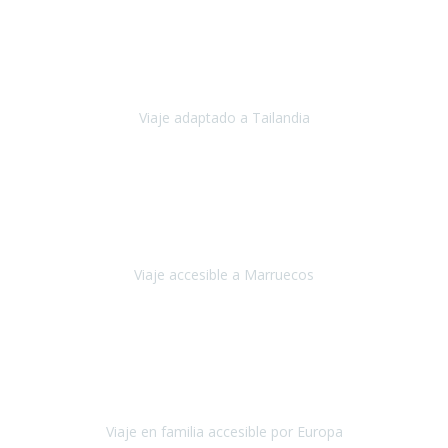
Cuba
Febrero 2023
Tailandia era uno de los viajes que desde siempre tenía en mente y
he vuelto encantado de la vida, he alucinado.
Viaje adaptado a Tailandia
Tailandia
Noviembre 2022
Nuestra experiencia ha sido inmejorable.
La atención que nos
brindaron Abdeljalil y Khadija en el Riad fue al más puro estilo
'padres', siempre cuidadosos, cari
Viaje accesible a Marruecos
Marruecos
Octubre 2022
Nuestra experiencia con Travel Xperience fue muy positiva
,
desde el inicio de los preparativos del viaje atendieron cada una de
nuestras inquietudes, solicitude
Viaje en familia accesible por Europa