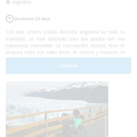
Argentina
Duración 13 dias
Con este circuito podrás descubrir Argentina en todo su
esplendor, un viaje adaptado para que puedas vivir una
experiencia inolvidable! La cosmopolita Buenos Aires te
atrapará entre sus calles llenas de historia y tradición, te
quedarás con la boca abierta contemplando la imponencia
del Glaciar Perito Moreno, te emocionarás al sentir la
VER RUTA
presencia de las ballenas a tu alrededor y podrás disfrutar
de la espectacularidad de las Cataratas del Iguazú... Te
animas? Turismo accesible con todas las garantías!