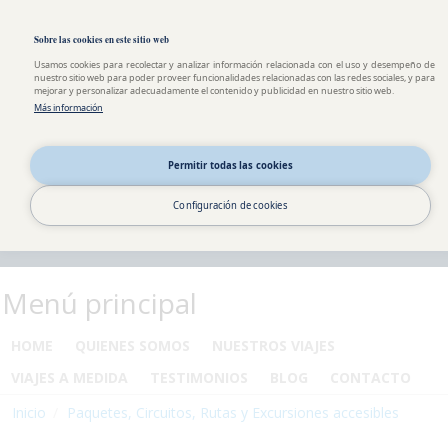
Pasar al contenido principal
Toggle high contrast
Sobre las cookies en este sitio web
Usamos cookies para recolectar y analizar información relacionada con el uso y desempeño de
nuestro sitio web para poder proveer funcionalidades relacionadas con las redes sociales, y para
mejorar y personalizar adecuadamente el contenido y publicidad en nuestro sitio web.
Más información
Permitir todas las cookies
Configuración de cookies
Menú principal
HOME
QUIENES SOMOS
NUESTROS VIAJES
VIAJES A MEDIDA
TESTIMONIOS
BLOG
CONTACTO
Inicio
Paquetes, Circuitos, Rutas y Excursiones accesibles