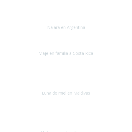
Toronto y Niágara
Julio 2022
Si tengo que describir mi viaje a Argentina en una palabra seria,
INCREIBLE.
Naiara en Argentina
Argentina
Junio 2022
"HA SIDO UN VIAJE ESPECTACULAR - UN VIAJE CON MAYUSCULAS"
Viaje en familia a Costa Rica
Costa Rica
Julio 2022
Después del accidente, ha sido muy complejo y difícil organizar
viajes.
Luna de miel en Maldivas
Maldivas
Agosto de 2022
El viaje fue sobre ruedas desde un principio, no pensé que
viajar en
avión en sillas de ruedas eléctricas
sería tan sencillo.