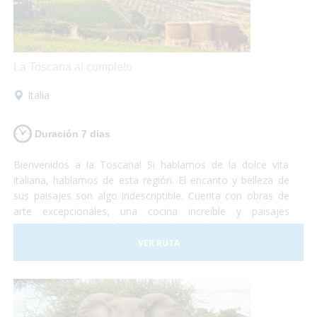
La Toscana al completo
Italia
Duración 7 dias
Bienvenidos a la Toscana! Si hablamos de la dolce vita
italiana, hablamos de esta región. El encanto y belleza de
sus paisajes son algo indescriptible. Cuenta con obras de
arte excepcionales, una cocina increíble y paisajes
interminables de viñedos, alamedas y olivares. Un visita a
uno de los museos más importantes o una degustación de
VER RUTA
vinos y quesos, tu eliges!