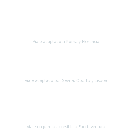
Europa
Septiembre 2022
Agradecer una vez más a Travel-Xperience
por su trabajo y
profesionalidad. Organización diez, tanto en aeropuertos, estación
de tren, asistencias, hoteles y material.
Viaje adaptado a Roma y Florencia
Roma y Florencia
Octubre 2022
Viajamos desde México. Tuvimos una muy buena experiencia y les
agradezco vuestro apoyo. Lo pasamos super. Las guías
maravillosas ambas, el Portus Cale, súper en todos sentidos.
Viaje adaptado por Sevilla, Oporto y Lisboa
Andalucía y Portugal
Octubre 2022
Hola Belén buenos días! Ya volvimos ayer y hemos descansado un
poco, quería agradecerte el trabajo que hiciste ya que el viaje ha
salido de 10.
Viaje en pareja accesible a Fuerteventura