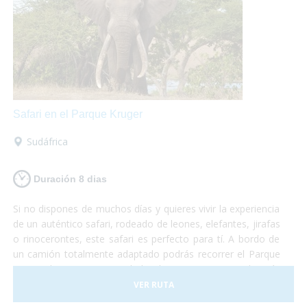
Safari en el Parque Kruger
Sudáfrica
Duración 8 dias
Si no dispones de muchos días y quieres vivir la experiencia
de un auténtico safari, rodeado de leones, elefantes, jirafas
o rinocerontes, este safari es perfecto para tí. A bordo de
un camión totalmente adaptado podrás recorrer el Parque
Nacional Kruger, sin duda la reserva natural más
importante de África y dónde podrás sentir la cercanía con
VER RUTA
la fauna más espectacular del planeta. No te lo puedes