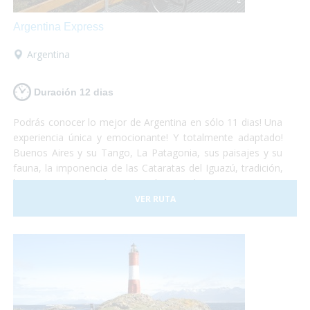
Argentina Express
Argentina
Duración 12 dias
Podrás conocer lo mejor de Argentina en sólo 11 dias! Una
experiencia única y emocionante! Y totalmente adaptado!
Buenos Aires y su Tango, La Patagonia, sus paisajes y su
fauna, la imponencia de las Cataratas del Iguazú, tradición,
historia, gastronomía y naturaleza, todo se conjuga para
hacer de este viaje una vivencia inolvidable! Anímate a
VER RUTA
sumergirte en este maravilloso país. Nosotros te llevamos!