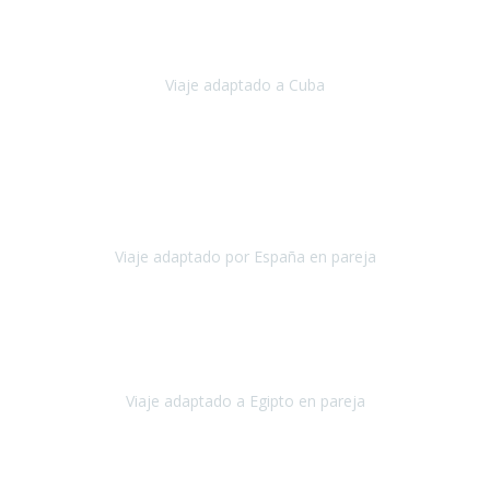
Hemos vivido un viaje que pensábamos que nunca podríamos llevar
a cabo.
Viaje adaptado a Cuba
Cuba
Abril, 2023
Estimada Julieta, antes que nada, quiero felicitarte y agradecerte por
la excelente planificación, coordinación y disposición
para que
nuestro viaje a España haya sido una experiencia inol
Viaje adaptado por España en pareja
España
Octubre, 2023
El viaje a Egipto ha sido precioso. Tenía ganas de hacer este viaje
pero me daba un poco miedo porque me habían dicho que el pais
no estaba nada adaptado.
Viaje adaptado a Egipto en pareja
Egipto
Mayo, 2023
Es la segunda vez que viajo con Travel Xperience y habrá más.