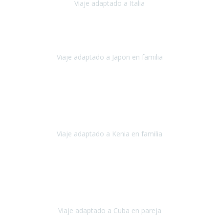
Viaje adaptado a Italia
Italia
Octubre 2023
Lo primero daros las gracias a Belén y a todo el equipo. Nos hemos
sentido totalmente respaldados por vosotros en todo momento.
Viaje adaptado a Japon en familia
Japón
Octubre 2023
El viaje
, el país, los paisajes, la gente,
todo genial
y precioso, nos
han cuidado en cada momento y detalle,
los hoteles
son
impresionantes,
Viaje adaptado a Kenia en familia
Kenia
Agosto 2023
La atención ha sido estupenda
durante todo el proceso, al
tratarse de un viaje privado para mi y mi mujer todos los traslados
los hicimos en coches,
al más mínimo problema
Viaje adaptado a Cuba en pareja