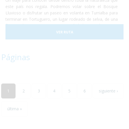
Un viaje para conocer desde dentro toda la naturaleza que
este país nos regala. Podremos volar sobre el Bosque
Lluvioso o disfrutar un paseo en volanta en Turrialba para
terminar en Tortuguero, un lugar rodeado de selva, de una
flora exuberante y una gran cantidad de animales como
monos, perezosos, tapires, entre otros. Terminaremos
VER RUTA
nuestro viaje disfrutando del clima de las playas de caribe
en un hotel increible justo a la entrada del conocido parque
nacional de Manuel Antonio.
Páginas
1
2
3
4
5
6
siguiente ›
última »