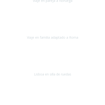
Viaje en pareja a Noruega
Noruega
Agosto 2022
Sinceramente disfrutar con la familia y la tranquilidad que nos dáis
en Travel Xperience es lo mejor del viaje. Sin problemas y con la
confianza plena en que todo iba a salir bien.
Viaje en familia adaptado a Roma
Roma y Pompeya
Julio 2022
En general: súper súper súper bien!
Habitación bien adaptada
,
gente muy amable y dispuesta, guias y tours muy adecuados.... y
todo muy bien organizado! Así da gusto..!
Lisboa en silla de ruedas
Lisboa
agosto de 2022
Era mi primer viaje en avión, elegí como destino la ciudad de la luz,
París. Y no me defraudó. Fue una semana increíble, desde la ida, en
Sevilla, hasta la vuelta.