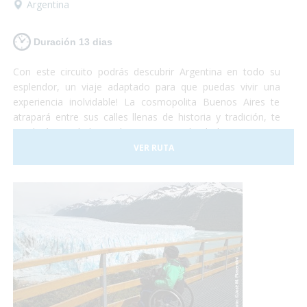
Argentina
Duración 13 dias
Con este circuito podrás descubrir Argentina en todo su
esplendor, un viaje adaptado para que puedas vivir una
experiencia inolvidable! La cosmopolita Buenos Aires te
atrapará entre sus calles llenas de historia y tradición, te
quedarás con la boca abierta contemplando la imponencia
del Glaciar Perito Moreno, te emocionarás al sentir la
VER RUTA
presencia de las ballenas a tu alrededor y podrás disfrutar
de la espectacularidad de las Cataratas del Iguazú... Te
animas? Turismo accesible con todas las garantías!