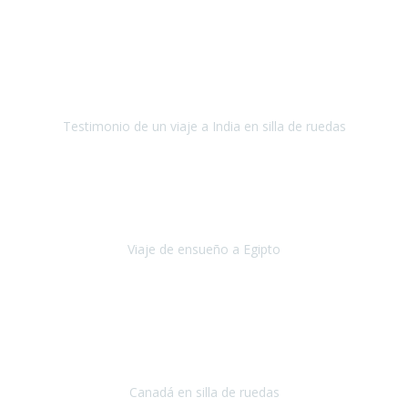
Fuerteventura
Septiembre 2022
La organización de mi viaje a la India fue excelente, los hoteles
estaban bien elegidos, el guía y el conductor cumplieron con su
cometido.
Testimonio de un viaje a India en silla de ruedas
India
Octubre 2022
Uno de los sueños de mi esposa y mío
, casi desde el día en que
nos conocimos
era poder visitar a Egipto
.
Viaje de ensueño a Egipto
Egipto
Octubre 2022
Ha sido una semana inolvidable en
Niagara y Toronto
(Canadá)
cumpliendo un sueño después de haberlo tenido que anular por el
COVID-19 en el año 2020.
Canadá en silla de ruedas