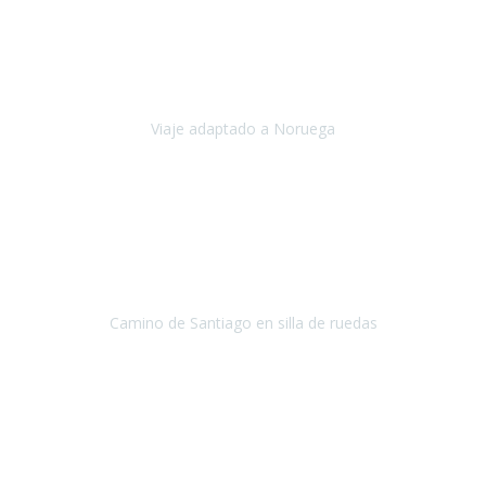
Noviembre 2023
Nuestro viaje familiar a Noruega, organizado por Travel Xperience,
ha sido un un éxito. Todo ha estado organizado
cronométricamente, desde traslados y hoteles a los viajes en barco.
Viaje adaptado a Noruega
Noruega
Agosto 2023
A través de este medio quería dejar mi comentario sobre la
excelente logística que diseñó Travel Xperience para que mi hijo
Conrado lograra el gran objetivo de recorrer el Camino de Santiago
de Co
Camino de Santiago en silla de ruedas
Camino de Santiago
Julio 2023
Para mí fue un servicio muy acorde a mis necesidades además,
ustedes siempre estuvieron muy atentos a cualquier consulta que
necesitáramos.