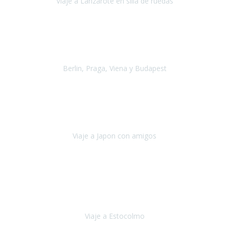
Viaje a Lanzarote en silla de ruedas
Lanzarote
Julio 2021
Por primera vez decidimos hacer un viaje que incluyera
varios paises
, algo que nos preocupaba mucho por coger varios
transportes, diferentes hoteles, alquiler
Berlin, Praga, Viena y Budapest
Alemania, Chequia, Austria y Budapest
Agosto 2019
Padezco de una enfermedad degenerativa
y, a día de hoy,
camino con ayuda de un bastón y teniendo cada vez más
dificultades con las barreras arquitectónicas y
Viaje a Japon con amigos
Japón
Julio 2019
El viatge a Estocolm amb l’organització de Travel Xperience
ha estat un èxit total.
Des de els consells per poder portar les
bateries de liti a l’avió,
sort del que ens ha
Viaje a Estocolmo
Estocolmo