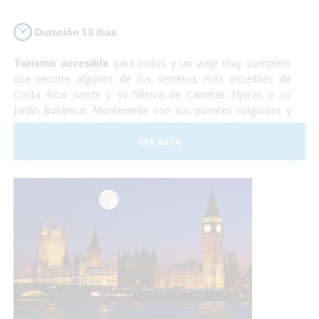
Duración 13 dias
Turismo accesible
para todos y un viaje muy completo
que recorre algunos de los secretos más increibles de
Costa Rica: Sarchi y su fábrica de Carretas Típicas o su
Jardín Botánico, Monteverde con sus puentes colgantes y
lugar de residencia del Quetzal, el Volcan Arenal y sus aguas
termales, Sarapiqui con su naturaleza y el tour del
VER RUTA
chocolate para terminar relajándonos en las playas de
arena blanca de la costa caribeña.