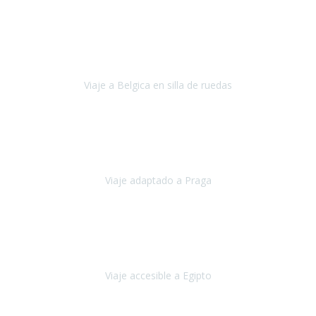
Alemania
Agosto, 2023
Lo primero, deciros que
voy en silla de ruedas
y era el primer
viaje que hacía con mi hermana.
Viaje a Belgica en silla de ruedas
Bélgica
Junio, 2023
Hemos confiado en Travel Xperience por tercera vez
y
esperamos hacerlo nuevamente el próximo verano.
Viaje adaptado a Praga
Praga
Mayo, 2023
Queremos agradecer a Travel Xperience la organización de este
viaje.
Viaje accesible a Egipto
Egipto
Marzo, 2023