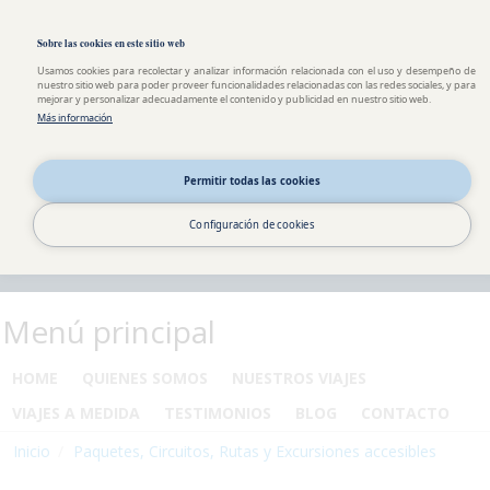
Pasar al contenido principal
Toggle high contrast
Sobre las cookies en este sitio web
Usamos cookies para recolectar y analizar información relacionada con el uso y desempeño de
nuestro sitio web para poder proveer funcionalidades relacionadas con las redes sociales, y para
mejorar y personalizar adecuadamente el contenido y publicidad en nuestro sitio web.
Más información
Permitir todas las cookies
Configuración de cookies
Menú principal
HOME
QUIENES SOMOS
NUESTROS VIAJES
VIAJES A MEDIDA
TESTIMONIOS
BLOG
CONTACTO
Inicio
Paquetes, Circuitos, Rutas y Excursiones accesibles