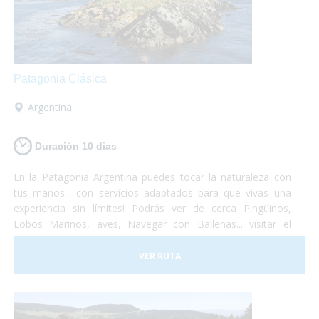
Patagonia Clásica
Argentina
Duración 10 dias
En la Patagonia Argentina puedes tocar la naturaleza con
tus manos... con servicios adaptados para que vivas una
experiencia sin límites! Podrás ver de cerca Pingüinos,
Lobos Marinos, aves, Navegar con Ballenas... visitar el
Glaciar Perito Moreno o navegar las aguas del Canal de
Beagle... un viaje que no te dejará indiferente... el Turismo
VER RUTA
Accesible es posible!