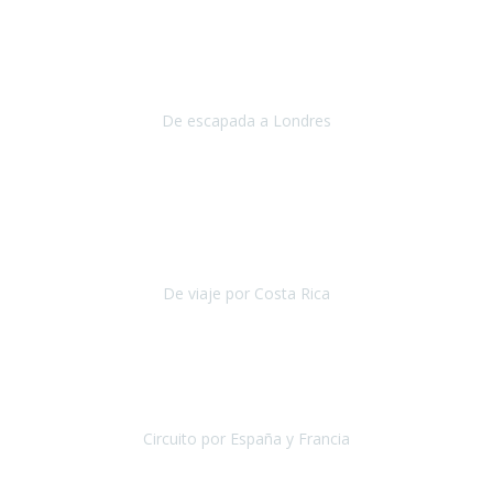
Julio 2019
Queremos daros las gracias por el viaje que nos habeis organizado.
Ha salido todo muy bien y hemos disfrutado mucho.
De escapada a Londres
Londres
Agosto 2019
Gracias a Travel Xperience por hacer de Costa Rica un
estupendo destino accesible
para las personas con movilidad
reducida.
De viaje por Costa Rica
Costa Rica
Julio 2019
Pasamos unos días inolvidables
, se cuidaron todos los detalles
desde los hoteles con ubicaciones estratégicas cercanos a los
lugares más emblemáticos de cada
Circuito por España y Francia
España y Francia
Septiembre 2019