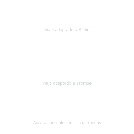
Nuestro viaje familiar a Berlín
organizado por Travel Xperience
ha sido fantástico
, desde el inicio con los preparativos y luego allí
en destino con los traslados
Viaje adaptado a Berlín
Berlín
Diciembre 2023
Este viaje a Tromsø nos ha permitido llegar a sitios y hacer
actividades que no habríamos podido imaginar: ver las auroras
boreales en un cielo estrellado a casi -12ºC, contemplar las ballenas
en
Viaje adaptado a Tromsø
Tromsø, Noruega
Noviembre 2023
Hola equipo!
Pues la vuelta a la realidad es dura, sobretodo después de unas
vacaciones de ensueño.
Auroras boreales en silla de ruedas
Tromso, Noruega