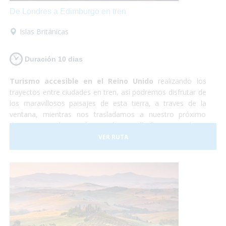
De Londres a Edimburgo en tren
Islas Británicas
Duración 10 dias
Turismo accesible en el Reino Unido
realizando los
trayectos entre ciudades en tren, así podremos disfrutar de
los maravillosos paisajes de esta tierra, a traves de la
ventana, mientras nos trasladamos a nuestro próximo
destino.
Londres, Liverpool y Edimburgo
, cultura,
shopping, historia y naturaleza. Un país completamente
VER RUTA
preparado para hacer que la experiencia de todos los
viajeros sea realmente inolvidable.