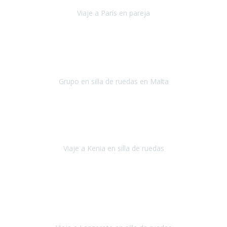
Viaje a París en pareja
París
septiembre de 2021
Acabo de llegar de Malta y el grupo de wasap no deja de sonar, con
fotos o con comentarios sobre como lo hemos pasado.
Grupo en silla de ruedas en Malta
Malta
Agosto 2021
Somos una familia con dos niños pequeños y yo tengo una
enfermedad degenerativa que ya no permite caminar, sin embargo
a todos nos encanta viajar.
Viaje a Kenia en silla de ruedas
Kenia
Junio 2021
Si tienes movilidad reducida o eres usuario/a de silla de ruedas o
sillamóvil y te da miedo viajar porque no sabes con las barreras que
te vas a encontrar, ponte en contacto con