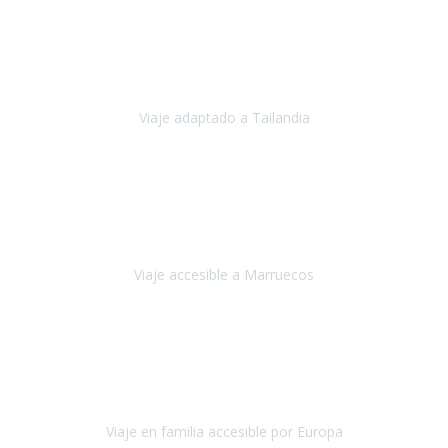
Cuba
Febrero 2023
Tailandia era uno de los viajes que desde siempre tenía en mente y
he vuelto encantado de la vida, he alucinado.
Viaje adaptado a Tailandia
Tailandia
Noviembre 2022
Nuestra experiencia ha sido inmejorable.
La atención que nos
brindaron Abdeljalil y Khadija en el Riad fue al más puro estilo
'padres', siempre cuidadosos, cari
Viaje accesible a Marruecos
Marruecos
Octubre 2022
Nuestra experiencia con Travel Xperience fue muy positiva
,
desde el inicio de los preparativos del viaje atendieron cada una de
nuestras inquietudes, solicitude
Viaje en familia accesible por Europa