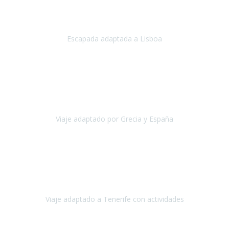
Acabo de regresar de
Lisboa
, una ciudad maravillosa con una gente
impresionante.
Escapada adaptada a Lisboa
Lisboa
Abril, 2024
Primero que nada, agradecerles de parte de Christian, Emilio y mi
persona por estar al pendiente en nuestro viaje, resolviendo
rápidamente los imprevistos que en una travesía como estas siemp
Viaje adaptado por Grecia y España
Grecia y España
Octubre, 2023
Destino: Tenerife sur, cerca de la playa de los cristianos. Hotel Sol y
Mar: un hotel totalmente adaptado, donde todo son comodidades.
¡Tiene todas las instalaciones adaptadas!
Viaje adaptado a Tenerife con actividades
Tenerife, España
Abril, 2024