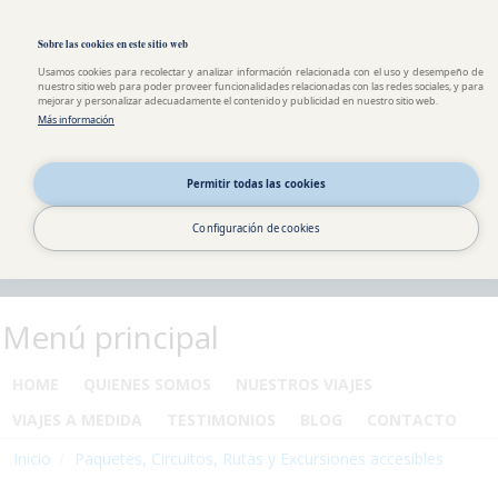
Pasar al contenido principal
Toggle high contrast
Sobre las cookies en este sitio web
Usamos cookies para recolectar y analizar información relacionada con el uso y desempeño de
nuestro sitio web para poder proveer funcionalidades relacionadas con las redes sociales, y para
mejorar y personalizar adecuadamente el contenido y publicidad en nuestro sitio web.
Más información
Permitir todas las cookies
Configuración de cookies
Menú principal
HOME
QUIENES SOMOS
NUESTROS VIAJES
VIAJES A MEDIDA
TESTIMONIOS
BLOG
CONTACTO
Inicio
Paquetes, Circuitos, Rutas y Excursiones accesibles