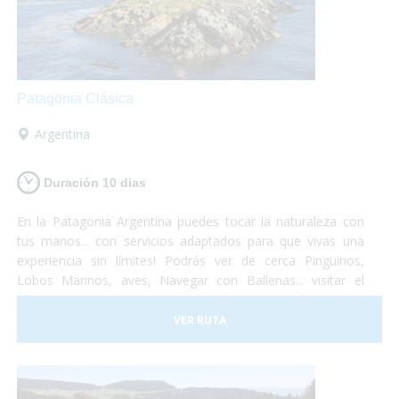
Patagonia Clásica
Argentina
Duración 10 dias
En la Patagonia Argentina puedes tocar la naturaleza con
tus manos... con servicios adaptados para que vivas una
experiencia sin límites! Podrás ver de cerca Pingüinos,
Lobos Marinos, aves, Navegar con Ballenas... visitar el
Glaciar Perito Moreno o navegar las aguas del Canal de
Beagle... un viaje que no te dejará indiferente... el Turismo
VER RUTA
Accesible es posible!