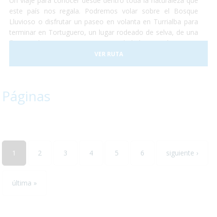
Un viaje para conocer desde dentro toda la naturaleza que
este país nos regala. Podremos volar sobre el Bosque
Lluvioso o disfrutar un paseo en volanta en Turrialba para
terminar en Tortuguero, un lugar rodeado de selva, de una
flora exuberante y una gran cantidad de animales como
monos, perezosos, tapires, entre otros. Terminaremos
VER RUTA
nuestro viaje disfrutando del clima de las playas de caribe
en un hotel increible justo a la entrada del conocido parque
nacional de Manuel Antonio.
Páginas
1
2
3
4
5
6
siguiente ›
última »