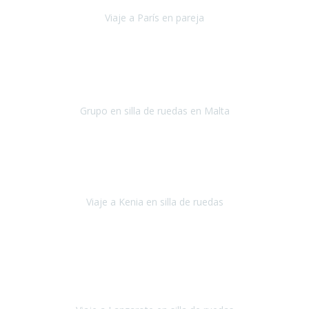
Viaje a París en pareja
París
septiembre de 2021
Acabo de llegar de Malta y el grupo de wasap no deja de sonar, con
fotos o con comentarios sobre como lo hemos pasado.
Grupo en silla de ruedas en Malta
Malta
Agosto 2021
Somos una familia con dos niños pequeños y yo tengo una
enfermedad degenerativa que ya no permite caminar, sin embargo
a todos nos encanta viajar.
Viaje a Kenia en silla de ruedas
Kenia
Junio 2021
Si tienes movilidad reducida o eres usuario/a de silla de ruedas o
sillamóvil y te da miedo viajar porque no sabes con las barreras que
te vas a encontrar, ponte en contacto con