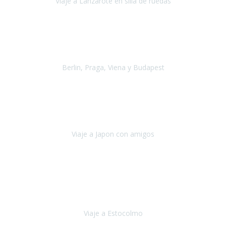
Viaje a Lanzarote en silla de ruedas
Lanzarote
Julio 2021
Por primera vez decidimos hacer un viaje que incluyera
varios paises
, algo que nos preocupaba mucho por coger varios
transportes, diferentes hoteles, alquiler
Berlin, Praga, Viena y Budapest
Alemania, Chequia, Austria y Budapest
Agosto 2019
Padezco de una enfermedad degenerativa
y, a día de hoy,
camino con ayuda de un bastón y teniendo cada vez más
dificultades con las barreras arquitectónicas y
Viaje a Japon con amigos
Japón
Julio 2019
El viatge a Estocolm amb l’organització de Travel Xperience
ha estat un èxit total.
Des de els consells per poder portar les
bateries de liti a l’avió,
sort del que ens ha
Viaje a Estocolmo
Estocolmo