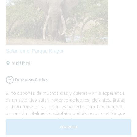
Safari en el Parque Kruger
Sudáfrica
Duración 8 dias
Si no dispones de muchos días y quieres vivir la experiencia
de un auténtico safari, rodeado de leones, elefantes, jirafas
o rinocerontes, este safari es perfecto para tí. A bordo de
un camión totalmente adaptado podrás recorrer el Parque
Nacional Kruger, sin duda la reserva natural más
importante de África y dónde podrás sentir la cercanía con
VER RUTA
la fauna más espectacular del planeta. No te lo puedes