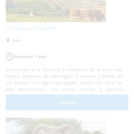
La Toscana al completo
Italia
Duración 7 dias
Bienvenidos a la Toscana! Si hablamos de la dolce vita
italiana, hablamos de esta región. El encanto y belleza de
sus paisajes son algo indescriptible. Cuenta con obras de
arte excepcionales, una cocina increíble y paisajes
interminables de viñedos, alamedas y olivares. Un visita a
uno de los museos más importantes o una degustación de
VER RUTA
vinos y quesos, tu eliges!