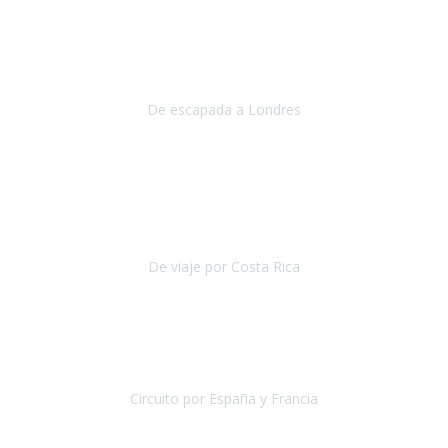
Julio 2019
Queremos daros las gracias por el viaje que nos habeis organizado.
Ha salido todo muy bien y hemos disfrutado mucho.
De escapada a Londres
Londres
Agosto 2019
Gracias a Travel Xperience por hacer de Costa Rica un
estupendo destino accesible
para las personas con movilidad
reducida.
De viaje por Costa Rica
Costa Rica
Julio 2019
Pasamos unos días inolvidables
, se cuidaron todos los detalles
desde los hoteles con ubicaciones estratégicas cercanos a los
lugares más emblemáticos de cada
Circuito por España y Francia
España y Francia
Septiembre 2019