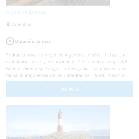
Argentina Express
Argentina
Duración 12 dias
Podrás conocer lo mejor de Argentina en sólo 11 dias! Una
experiencia única y emocionante! Y totalmente adaptado!
Buenos Aires y su Tango, La Patagonia, sus paisajes y su
fauna, la imponencia de las Cataratas del Iguazú, tradición,
historia, gastronomía y naturaleza, todo se conjuga para
hacer de este viaje una vivencia inolvidable! Anímate a
VER RUTA
sumergirte en este maravilloso país. Nosotros te llevamos!