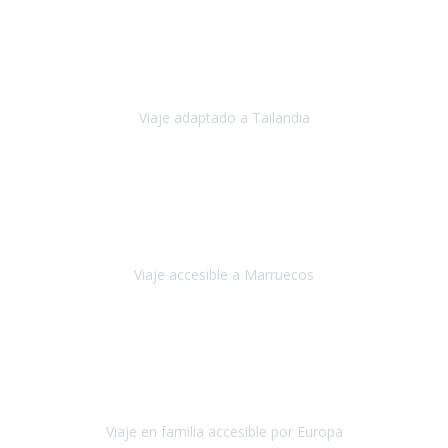
Cuba
Febrero 2023
Tailandia era uno de los viajes que desde siempre tenía en mente y
he vuelto encantado de la vida, he alucinado.
Viaje adaptado a Tailandia
Tailandia
Noviembre 2022
Nuestra experiencia ha sido inmejorable.
La atención que nos
brindaron Abdeljalil y Khadija en el Riad fue al más puro estilo
'padres', siempre cuidadosos, cari
Viaje accesible a Marruecos
Marruecos
Octubre 2022
Nuestra experiencia con Travel Xperience fue muy positiva
,
desde el inicio de los preparativos del viaje atendieron cada una de
nuestras inquietudes, solicitude
Viaje en familia accesible por Europa