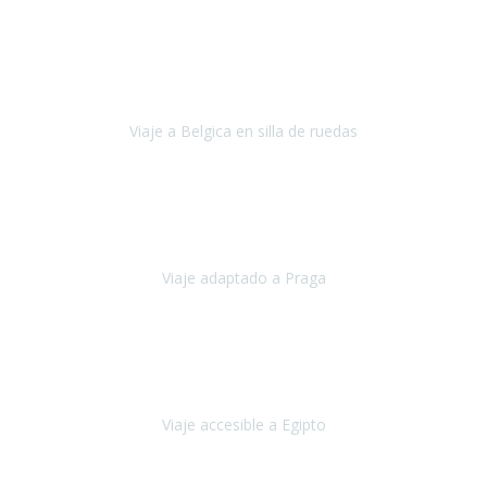
Alemania
Agosto, 2023
Lo primero, deciros que
voy en silla de ruedas
y era el primer
viaje que hacía con mi hermana.
Viaje a Belgica en silla de ruedas
Bélgica
Junio, 2023
Hemos confiado en Travel Xperience por tercera vez
y
esperamos hacerlo nuevamente el próximo verano.
Viaje adaptado a Praga
Praga
Mayo, 2023
Queremos agradecer a Travel Xperience la organización de este
viaje.
Viaje accesible a Egipto
Egipto
Marzo, 2023