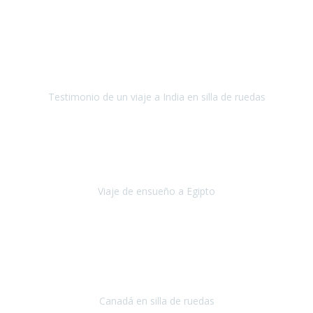
Fuerteventura
Septiembre 2022
La organización de mi viaje a la India fue excelente, los hoteles
estaban bien elegidos, el guía y el conductor cumplieron con su
cometido.
Testimonio de un viaje a India en silla de ruedas
India
Octubre 2022
Uno de los sueños de mi esposa y mío
, casi desde el día en que
nos conocimos
era poder visitar a Egipto
.
Viaje de ensueño a Egipto
Egipto
Octubre 2022
Ha sido una semana inolvidable en
Niagara y Toronto
(Canadá)
cumpliendo un sueño después de haberlo tenido que anular por el
COVID-19 en el año 2020.
Canadá en silla de ruedas