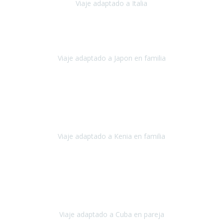
Viaje adaptado a Italia
Italia
Octubre 2023
Lo primero daros las gracias a Belén y a todo el equipo. Nos hemos
sentido totalmente respaldados por vosotros en todo momento.
Viaje adaptado a Japon en familia
Japón
Octubre 2023
El viaje
, el país, los paisajes, la gente,
todo genial
y precioso, nos
han cuidado en cada momento y detalle,
los hoteles
son
impresionantes,
Viaje adaptado a Kenia en familia
Kenia
Agosto 2023
La atención ha sido estupenda
durante todo el proceso, al
tratarse de un viaje privado para mi y mi mujer todos los traslados
los hicimos en coches,
al más mínimo problema
Viaje adaptado a Cuba en pareja