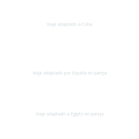
Hemos vivido un viaje que pensábamos que nunca podríamos llevar
a cabo.
Viaje adaptado a Cuba
Cuba
Abril, 2023
Estimada Julieta, antes que nada, quiero felicitarte y agradecerte por
la excelente planificación, coordinación y disposición
para que
nuestro viaje a España haya sido una experiencia inol
Viaje adaptado por España en pareja
España
Octubre, 2023
El viaje a Egipto ha sido precioso. Tenía ganas de hacer este viaje
pero me daba un poco miedo porque me habían dicho que el pais
no estaba nada adaptado.
Viaje adaptado a Egipto en pareja
Egipto
Mayo, 2023
Es la segunda vez que viajo con Travel Xperience y habrá más.