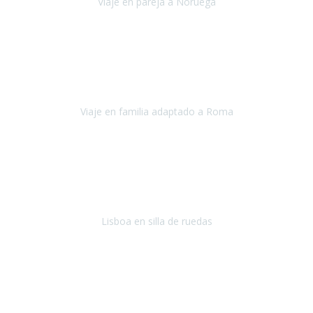
Viaje en pareja a Noruega
Noruega
Agosto 2022
Sinceramente disfrutar con la familia y la tranquilidad que nos dáis
en Travel Xperience es lo mejor del viaje. Sin problemas y con la
confianza plena en que todo iba a salir bien.
Viaje en familia adaptado a Roma
Roma y Pompeya
Julio 2022
En general: súper súper súper bien!
Habitación bien adaptada
,
gente muy amable y dispuesta, guias y tours muy adecuados.... y
todo muy bien organizado! Así da gusto..!
Lisboa en silla de ruedas
Lisboa
agosto de 2022
Era mi primer viaje en avión, elegí como destino la ciudad de la luz,
París. Y no me defraudó. Fue una semana increíble, desde la ida, en
Sevilla, hasta la vuelta.