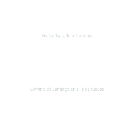
Noviembre 2023
Nuestro viaje familiar a Noruega, organizado por Travel Xperience,
ha sido un un éxito. Todo ha estado organizado
cronométricamente, desde traslados y hoteles a los viajes en barco.
Viaje adaptado a Noruega
Noruega
Agosto 2023
A través de este medio quería dejar mi comentario sobre la
excelente logística que diseñó Travel Xperience para que mi hijo
Conrado lograra el gran objetivo de recorrer el Camino de Santiago
de Co
Camino de Santiago en silla de ruedas
Camino de Santiago
Julio 2023
Para mí fue un servicio muy acorde a mis necesidades además,
ustedes siempre estuvieron muy atentos a cualquier consulta que
necesitáramos.