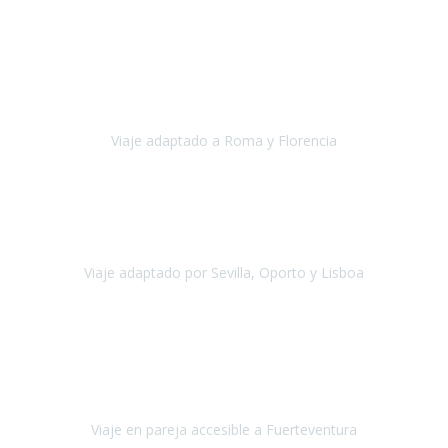
Europa
Septiembre 2022
Agradecer una vez más a Travel-Xperience
por su trabajo y
profesionalidad. Organización diez, tanto en aeropuertos, estación
de tren, asistencias, hoteles y material.
Viaje adaptado a Roma y Florencia
Roma y Florencia
Octubre 2022
Viajamos desde México. Tuvimos una muy buena experiencia y les
agradezco vuestro apoyo. Lo pasamos super. Las guías
maravillosas ambas, el Portus Cale, súper en todos sentidos.
Viaje adaptado por Sevilla, Oporto y Lisboa
Andalucía y Portugal
Octubre 2022
Hola Belén buenos días! Ya volvimos ayer y hemos descansado un
poco, quería agradecerte el trabajo que hiciste ya que el viaje ha
salido de 10.
Viaje en pareja accesible a Fuerteventura