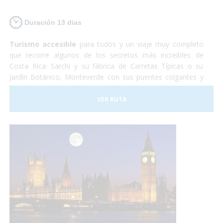
Duración 13 dias
Turismo accesible
para todos y un viaje muy completo
que recorre algunos de los secretos más increibles de
Costa Rica: Sarchi y su fábrica de Carretas Típicas o su
Jardín Botánico, Monteverde con sus puentes colgantes y
lugar de residencia del Quetzal, el Volcan Arenal y sus aguas
termales, Sarapiqui con su naturaleza y el tour del
VER RUTA
chocolate para terminar relajándonos en las playas de
arena blanca de la costa caribeña.