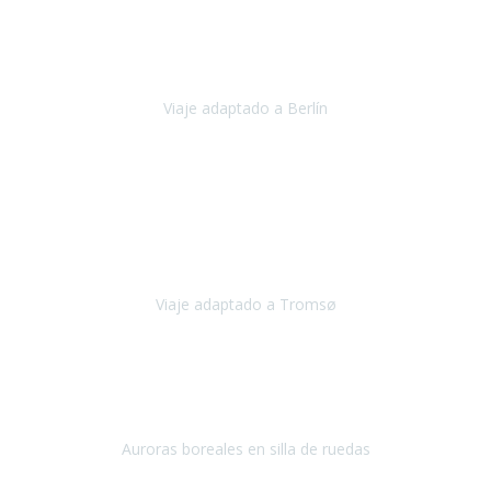
Nuestro viaje familiar a Berlín
organizado por Travel Xperience
ha sido fantástico
, desde el inicio con los preparativos y luego allí
en destino con los traslados
Viaje adaptado a Berlín
Berlín
Diciembre 2023
Este viaje a Tromsø nos ha permitido llegar a sitios y hacer
actividades que no habríamos podido imaginar: ver las auroras
boreales en un cielo estrellado a casi -12ºC, contemplar las ballenas
en
Viaje adaptado a Tromsø
Tromsø, Noruega
Noviembre 2023
Hola equipo!
Pues la vuelta a la realidad es dura, sobretodo después de unas
vacaciones de ensueño.
Auroras boreales en silla de ruedas
Tromso, Noruega