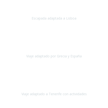
Acabo de regresar de
Lisboa
, una ciudad maravillosa con una gente
impresionante.
Escapada adaptada a Lisboa
Lisboa
Abril, 2024
Primero que nada, agradecerles de parte de Christian, Emilio y mi
persona por estar al pendiente en nuestro viaje, resolviendo
rápidamente los imprevistos que en una travesía como estas siemp
Viaje adaptado por Grecia y España
Grecia y España
Octubre, 2023
Destino: Tenerife sur, cerca de la playa de los cristianos. Hotel Sol y
Mar: un hotel totalmente adaptado, donde todo son comodidades.
¡Tiene todas las instalaciones adaptadas!
Viaje adaptado a Tenerife con actividades
Tenerife, España
Abril, 2024