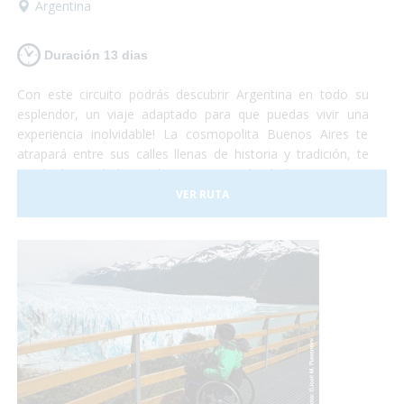
Argentina
Duración 13 dias
Con este circuito podrás descubrir Argentina en todo su
esplendor, un viaje adaptado para que puedas vivir una
experiencia inolvidable! La cosmopolita Buenos Aires te
atrapará entre sus calles llenas de historia y tradición, te
quedarás con la boca abierta contemplando la imponencia
del Glaciar Perito Moreno, te emocionarás al sentir la
VER RUTA
presencia de las ballenas a tu alrededor y podrás disfrutar
de la espectacularidad de las Cataratas del Iguazú... Te
animas? Turismo accesible con todas las garantías!