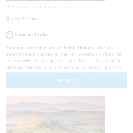
De Londres a Edimburgo en tren
Islas Británicas
Duración 10 dias
Turismo accesible en el Reino Unido
realizando los
trayectos entre ciudades en tren, así podremos disfrutar de
los maravillosos paisajes de esta tierra, a traves de la
ventana, mientras nos trasladamos a nuestro próximo
destino.
Londres, Liverpool y Edimburgo
, cultura,
shopping, historia y naturaleza. Un país completamente
VER RUTA
preparado para hacer que la experiencia de todos los
viajeros sea realmente inolvidable.