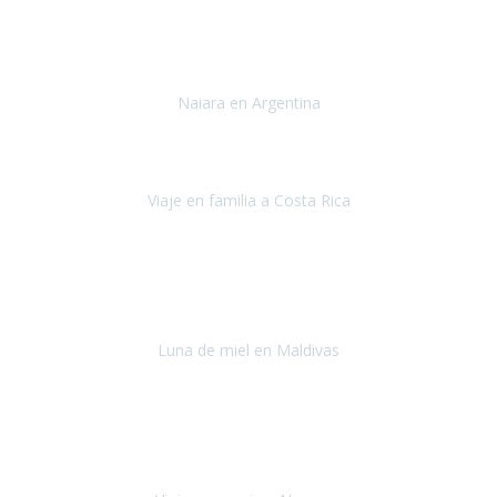
Toronto y Niágara
Julio 2022
Si tengo que describir mi viaje a Argentina en una palabra seria,
INCREIBLE.
Naiara en Argentina
Argentina
Junio 2022
"HA SIDO UN VIAJE ESPECTACULAR - UN VIAJE CON MAYUSCULAS"
Viaje en familia a Costa Rica
Costa Rica
Julio 2022
Después del accidente, ha sido muy complejo y difícil organizar
viajes.
Luna de miel en Maldivas
Maldivas
Agosto de 2022
El viaje fue sobre ruedas desde un principio, no pensé que
viajar en
avión en sillas de ruedas eléctricas
sería tan sencillo.