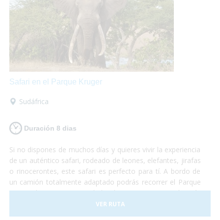
Safari en el Parque Kruger
Sudáfrica
Duración 8 dias
Si no dispones de muchos días y quieres vivir la experiencia
de un auténtico safari, rodeado de leones, elefantes, jirafas
o rinocerontes, este safari es perfecto para tí. A bordo de
un camión totalmente adaptado podrás recorrer el Parque
Nacional Kruger, sin duda la reserva natural más
importante de África y dónde podrás sentir la cercanía con
VER RUTA
la fauna más espectacular del planeta. No te lo puedes