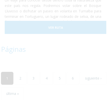
Un viaje para conocer desde dentro toda la naturaleza que
este país nos regala. Podremos volar sobre el Bosque
Lluvioso o disfrutar un paseo en volanta en Turrialba para
terminar en Tortuguero, un lugar rodeado de selva, de una
flora exuberante y una gran cantidad de animales como
monos, perezosos, tapires, entre otros. Terminaremos
VER RUTA
nuestro viaje disfrutando del clima de las playas de caribe
en un hotel increible justo a la entrada del conocido parque
nacional de Manuel Antonio.
Páginas
1
2
3
4
5
6
siguiente ›
última »