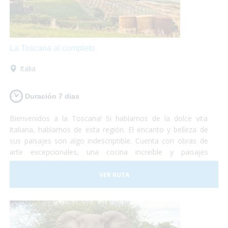
La Toscana al completo
Italia
Duración 7 dias
Bienvenidos a la Toscana! Si hablamos de la dolce vita
italiana, hablamos de esta región. El encanto y belleza de
sus paisajes son algo indescriptible. Cuenta con obras de
arte excepcionales, una cocina increíble y paisajes
interminables de viñedos, alamedas y olivares. Un visita a
uno de los museos más importantes o una degustación de
VER RUTA
vinos y quesos, tu eliges!