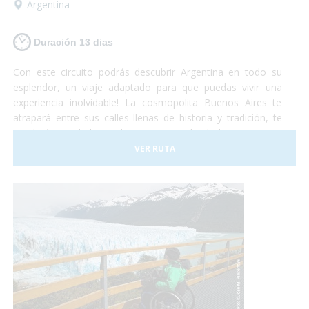
Argentina
Duración 13 dias
Con este circuito podrás descubrir Argentina en todo su
esplendor, un viaje adaptado para que puedas vivir una
experiencia inolvidable! La cosmopolita Buenos Aires te
atrapará entre sus calles llenas de historia y tradición, te
quedarás con la boca abierta contemplando la imponencia
del Glaciar Perito Moreno, te emocionarás al sentir la
VER RUTA
presencia de las ballenas a tu alrededor y podrás disfrutar
de la espectacularidad de las Cataratas del Iguazú... Te
animas? Turismo accesible con todas las garantías!