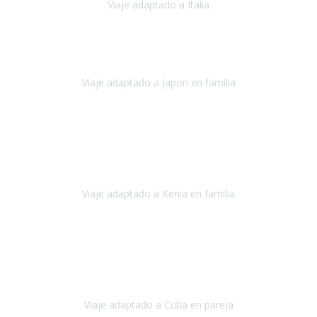
Viaje adaptado a Italia
Italia
Octubre 2023
Lo primero daros las gracias a Belén y a todo el equipo. Nos hemos
sentido totalmente respaldados por vosotros en todo momento.
Viaje adaptado a Japon en familia
Japón
Octubre 2023
El viaje
, el país, los paisajes, la gente,
todo genial
y precioso, nos
han cuidado en cada momento y detalle,
los hoteles
son
impresionantes,
Viaje adaptado a Kenia en familia
Kenia
Agosto 2023
La atención ha sido estupenda
durante todo el proceso, al
tratarse de un viaje privado para mi y mi mujer todos los traslados
los hicimos en coches,
al más mínimo problema
Viaje adaptado a Cuba en pareja