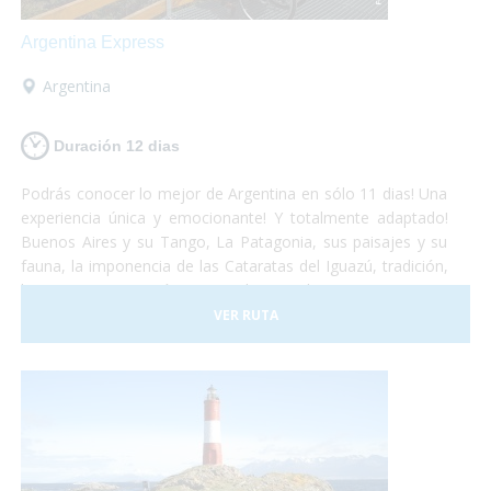
Argentina Express
Argentina
Duración 12 dias
Podrás conocer lo mejor de Argentina en sólo 11 dias! Una
experiencia única y emocionante! Y totalmente adaptado!
Buenos Aires y su Tango, La Patagonia, sus paisajes y su
fauna, la imponencia de las Cataratas del Iguazú, tradición,
historia, gastronomía y naturaleza, todo se conjuga para
hacer de este viaje una vivencia inolvidable! Anímate a
VER RUTA
sumergirte en este maravilloso país. Nosotros te llevamos!