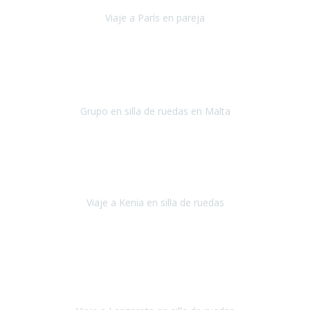
Viaje a París en pareja
París
septiembre de 2021
Acabo de llegar de Malta y el grupo de wasap no deja de sonar, con
fotos o con comentarios sobre como lo hemos pasado.
Grupo en silla de ruedas en Malta
Malta
Agosto 2021
Somos una familia con dos niños pequeños y yo tengo una
enfermedad degenerativa que ya no permite caminar, sin embargo
a todos nos encanta viajar.
Viaje a Kenia en silla de ruedas
Kenia
Junio 2021
Si tienes movilidad reducida o eres usuario/a de silla de ruedas o
sillamóvil y te da miedo viajar porque no sabes con las barreras que
te vas a encontrar, ponte en contacto con