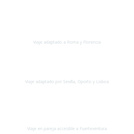
Europa
Septiembre 2022
Agradecer una vez más a Travel-Xperience
por su trabajo y
profesionalidad. Organización diez, tanto en aeropuertos, estación
de tren, asistencias, hoteles y material.
Viaje adaptado a Roma y Florencia
Roma y Florencia
Octubre 2022
Viajamos desde México. Tuvimos una muy buena experiencia y les
agradezco vuestro apoyo. Lo pasamos super. Las guías
maravillosas ambas, el Portus Cale, súper en todos sentidos.
Viaje adaptado por Sevilla, Oporto y Lisboa
Andalucía y Portugal
Octubre 2022
Hola Belén buenos días! Ya volvimos ayer y hemos descansado un
poco, quería agradecerte el trabajo que hiciste ya que el viaje ha
salido de 10.
Viaje en pareja accesible a Fuerteventura