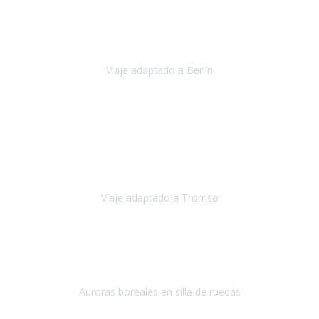
Nuestro viaje familiar a Berlín
organizado por Travel Xperience
ha sido fantástico
, desde el inicio con los preparativos y luego allí
en destino con los traslados
Viaje adaptado a Berlín
Berlín
Diciembre 2023
Este viaje a Tromsø nos ha permitido llegar a sitios y hacer
actividades que no habríamos podido imaginar: ver las auroras
boreales en un cielo estrellado a casi -12ºC, contemplar las ballenas
en
Viaje adaptado a Tromsø
Tromsø, Noruega
Noviembre 2023
Hola equipo!
Pues la vuelta a la realidad es dura, sobretodo después de unas
vacaciones de ensueño.
Auroras boreales en silla de ruedas
Tromso, Noruega