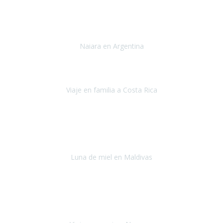
Toronto y Niágara
Julio 2022
Si tengo que describir mi viaje a Argentina en una palabra seria,
INCREIBLE.
Naiara en Argentina
Argentina
Junio 2022
"HA SIDO UN VIAJE ESPECTACULAR - UN VIAJE CON MAYUSCULAS"
Viaje en familia a Costa Rica
Costa Rica
Julio 2022
Después del accidente, ha sido muy complejo y difícil organizar
viajes.
Luna de miel en Maldivas
Maldivas
Agosto de 2022
El viaje fue sobre ruedas desde un principio, no pensé que
viajar en
avión en sillas de ruedas eléctricas
sería tan sencillo.