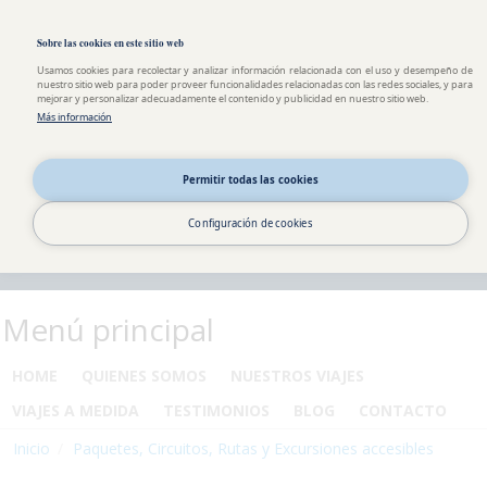
Pasar al contenido principal
Toggle high contrast
Sobre las cookies en este sitio web
Usamos cookies para recolectar y analizar información relacionada con el uso y desempeño de
nuestro sitio web para poder proveer funcionalidades relacionadas con las redes sociales, y para
mejorar y personalizar adecuadamente el contenido y publicidad en nuestro sitio web.
Más información
Permitir todas las cookies
Configuración de cookies
Menú principal
HOME
QUIENES SOMOS
NUESTROS VIAJES
VIAJES A MEDIDA
TESTIMONIOS
BLOG
CONTACTO
Inicio
Paquetes, Circuitos, Rutas y Excursiones accesibles