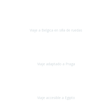
Alemania
Agosto, 2023
Lo primero, deciros que
voy en silla de ruedas
y era el primer
viaje que hacía con mi hermana.
Viaje a Belgica en silla de ruedas
Bélgica
Junio, 2023
Hemos confiado en Travel Xperience por tercera vez
y
esperamos hacerlo nuevamente el próximo verano.
Viaje adaptado a Praga
Praga
Mayo, 2023
Queremos agradecer a Travel Xperience la organización de este
viaje.
Viaje accesible a Egipto
Egipto
Marzo, 2023