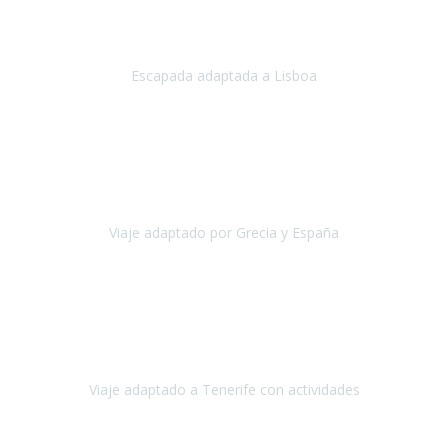
Acabo de regresar de
Lisboa
, una ciudad maravillosa con una gente
impresionante.
Escapada adaptada a Lisboa
Lisboa
Abril, 2024
Primero que nada, agradecerles de parte de Christian, Emilio y mi
persona por estar al pendiente en nuestro viaje, resolviendo
rápidamente los imprevistos que en una travesía como estas siemp
Viaje adaptado por Grecia y España
Grecia y España
Octubre, 2023
Destino: Tenerife sur, cerca de la playa de los cristianos. Hotel Sol y
Mar: un hotel totalmente adaptado, donde todo son comodidades.
¡Tiene todas las instalaciones adaptadas!
Viaje adaptado a Tenerife con actividades
Tenerife, España
Abril, 2024