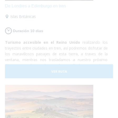
De Londres a Edimburgo en tren
Islas Británicas
Duración 10 dias
Turismo accesible en el Reino Unido
realizando los
trayectos entre ciudades en tren, así podremos disfrutar de
los maravillosos paisajes de esta tierra, a traves de la
ventana, mientras nos trasladamos a nuestro próximo
destino.
Londres, Liverpool y Edimburgo
, cultura,
shopping, historia y naturaleza. Un país completamente
VER RUTA
preparado para hacer que la experiencia de todos los
viajeros sea realmente inolvidable.