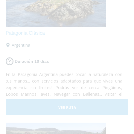
Patagonia Clásica
Argentina
Duración 10 dias
En la Patagonia Argentina puedes tocar la naturaleza con
tus manos... con servicios adaptados para que vivas una
experiencia sin límites! Podrás ver de cerca Pingüinos,
Lobos Marinos, aves, Navegar con Ballenas... visitar el
Glaciar Perito Moreno o navegar las aguas del Canal de
Beagle... un viaje que no te dejará indiferente... el Turismo
VER RUTA
Accesible es posible!