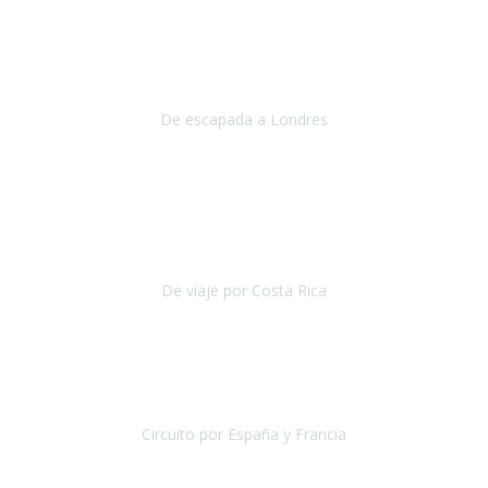
Julio 2019
Queremos daros las gracias por el viaje que nos habeis organizado.
Ha salido todo muy bien y hemos disfrutado mucho.
De escapada a Londres
Londres
Agosto 2019
Gracias a Travel Xperience por hacer de Costa Rica un
estupendo destino accesible
para las personas con movilidad
reducida.
De viaje por Costa Rica
Costa Rica
Julio 2019
Pasamos unos días inolvidables
, se cuidaron todos los detalles
desde los hoteles con ubicaciones estratégicas cercanos a los
lugares más emblemáticos de cada
Circuito por España y Francia
España y Francia
Septiembre 2019