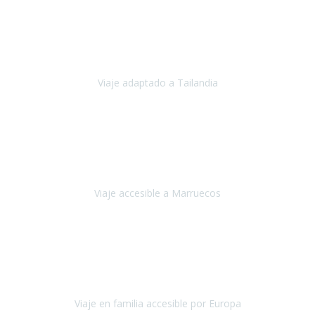
Cuba
Febrero 2023
Tailandia era uno de los viajes que desde siempre tenía en mente y
he vuelto encantado de la vida, he alucinado.
Viaje adaptado a Tailandia
Tailandia
Noviembre 2022
Nuestra experiencia ha sido inmejorable.
La atención que nos
brindaron Abdeljalil y Khadija en el Riad fue al más puro estilo
'padres', siempre cuidadosos, cari
Viaje accesible a Marruecos
Marruecos
Octubre 2022
Nuestra experiencia con Travel Xperience fue muy positiva
,
desde el inicio de los preparativos del viaje atendieron cada una de
nuestras inquietudes, solicitude
Viaje en familia accesible por Europa