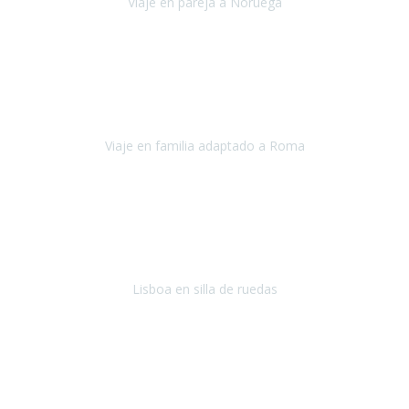
Viaje en pareja a Noruega
Noruega
Agosto 2022
Sinceramente disfrutar con la familia y la tranquilidad que nos dáis
en Travel Xperience es lo mejor del viaje. Sin problemas y con la
confianza plena en que todo iba a salir bien.
Viaje en familia adaptado a Roma
Roma y Pompeya
Julio 2022
En general: súper súper súper bien!
Habitación bien adaptada
,
gente muy amable y dispuesta, guias y tours muy adecuados.... y
todo muy bien organizado! Así da gusto..!
Lisboa en silla de ruedas
Lisboa
agosto de 2022
Era mi primer viaje en avión, elegí como destino la ciudad de la luz,
París. Y no me defraudó. Fue una semana increíble, desde la ida, en
Sevilla, hasta la vuelta.