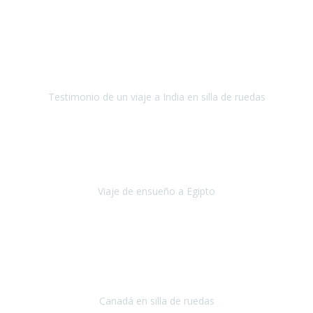
Fuerteventura
Septiembre 2022
La organización de mi viaje a la India fue excelente, los hoteles
estaban bien elegidos, el guía y el conductor cumplieron con su
cometido.
Testimonio de un viaje a India en silla de ruedas
India
Octubre 2022
Uno de los sueños de mi esposa y mío
, casi desde el día en que
nos conocimos
era poder visitar a Egipto
.
Viaje de ensueño a Egipto
Egipto
Octubre 2022
Ha sido una semana inolvidable en
Niagara y Toronto
(Canadá)
cumpliendo un sueño después de haberlo tenido que anular por el
COVID-19 en el año 2020.
Canadá en silla de ruedas