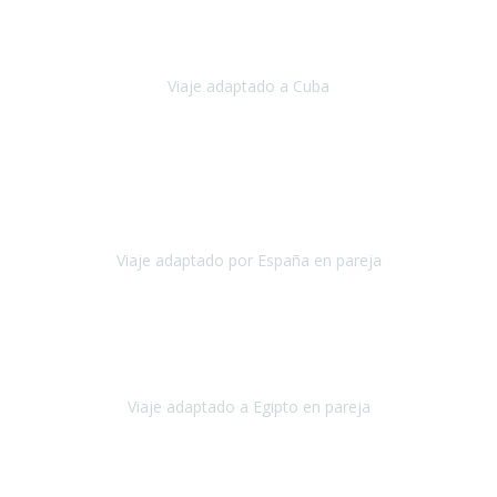
Hemos vivido un viaje que pensábamos que nunca podríamos llevar
a cabo.
Viaje adaptado a Cuba
Cuba
Abril, 2023
Estimada Julieta, antes que nada, quiero felicitarte y agradecerte por
la excelente planificación, coordinación y disposición
para que
nuestro viaje a España haya sido una experiencia inol
Viaje adaptado por España en pareja
España
Octubre, 2023
El viaje a Egipto ha sido precioso. Tenía ganas de hacer este viaje
pero me daba un poco miedo porque me habían dicho que el pais
no estaba nada adaptado.
Viaje adaptado a Egipto en pareja
Egipto
Mayo, 2023
Es la segunda vez que viajo con Travel Xperience y habrá más.