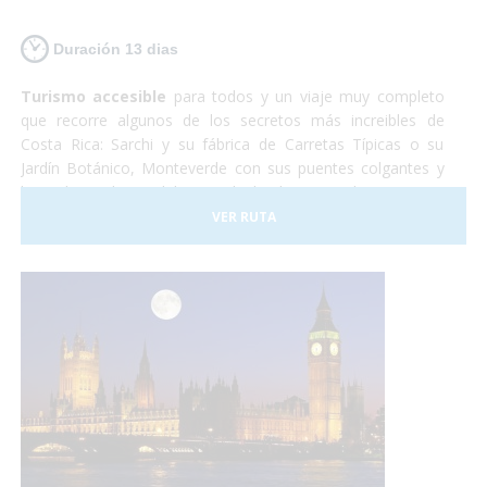
Duración 13 dias
Turismo accesible
para todos y un viaje muy completo
que recorre algunos de los secretos más increibles de
Costa Rica: Sarchi y su fábrica de Carretas Típicas o su
Jardín Botánico, Monteverde con sus puentes colgantes y
lugar de residencia del Quetzal, el Volcan Arenal y sus aguas
termales, Sarapiqui con su naturaleza y el tour del
VER RUTA
chocolate para terminar relajándonos en las playas de
arena blanca de la costa caribeña.