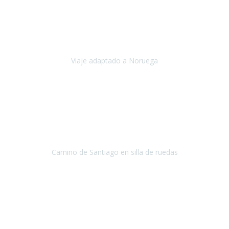
Noviembre 2023
Nuestro viaje familiar a Noruega, organizado por Travel Xperience,
ha sido un un éxito. Todo ha estado organizado
cronométricamente, desde traslados y hoteles a los viajes en barco.
Viaje adaptado a Noruega
Noruega
Agosto 2023
A través de este medio quería dejar mi comentario sobre la
excelente logística que diseñó Travel Xperience para que mi hijo
Conrado lograra el gran objetivo de recorrer el Camino de Santiago
de Co
Camino de Santiago en silla de ruedas
Camino de Santiago
Julio 2023
Para mí fue un servicio muy acorde a mis necesidades además,
ustedes siempre estuvieron muy atentos a cualquier consulta que
necesitáramos.