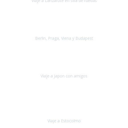
Viaje a Lanzarote en silla de ruedas
Lanzarote
Julio 2021
Por primera vez decidimos hacer un viaje que incluyera
varios paises
, algo que nos preocupaba mucho por coger varios
transportes, diferentes hoteles, alquiler
Berlin, Praga, Viena y Budapest
Alemania, Chequia, Austria y Budapest
Agosto 2019
Padezco de una enfermedad degenerativa
y, a día de hoy,
camino con ayuda de un bastón y teniendo cada vez más
dificultades con las barreras arquitectónicas y
Viaje a Japon con amigos
Japón
Julio 2019
El viatge a Estocolm amb l’organització de Travel Xperience
ha estat un èxit total.
Des de els consells per poder portar les
bateries de liti a l’avió,
sort del que ens ha
Viaje a Estocolmo
Estocolmo