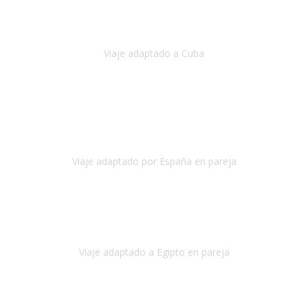
Hemos vivido un viaje que pensábamos que nunca podríamos llevar
a cabo.
Viaje adaptado a Cuba
Cuba
Abril, 2023
Estimada Julieta, antes que nada, quiero felicitarte y agradecerte por
la excelente planificación, coordinación y disposición
para que
nuestro viaje a España haya sido una experiencia inol
Viaje adaptado por España en pareja
España
Octubre, 2023
El viaje a Egipto ha sido precioso. Tenía ganas de hacer este viaje
pero me daba un poco miedo porque me habían dicho que el pais
no estaba nada adaptado.
Viaje adaptado a Egipto en pareja
Egipto
Mayo, 2023
Es la segunda vez que viajo con Travel Xperience y habrá más.