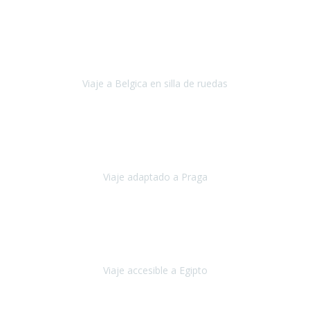
Alemania
Agosto, 2023
Lo primero, deciros que
voy en silla de ruedas
y era el primer
viaje que hacía con mi hermana.
Viaje a Belgica en silla de ruedas
Bélgica
Junio, 2023
Hemos confiado en Travel Xperience por tercera vez
y
esperamos hacerlo nuevamente el próximo verano.
Viaje adaptado a Praga
Praga
Mayo, 2023
Queremos agradecer a Travel Xperience la organización de este
viaje.
Viaje accesible a Egipto
Egipto
Marzo, 2023