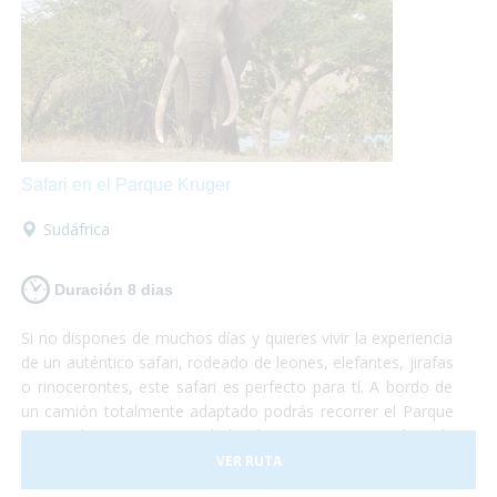
Safari en el Parque Kruger
Sudáfrica
Duración 8 dias
Si no dispones de muchos días y quieres vivir la experiencia
de un auténtico safari, rodeado de leones, elefantes, jirafas
o rinocerontes, este safari es perfecto para tí. A bordo de
un camión totalmente adaptado podrás recorrer el Parque
Nacional Kruger, sin duda la reserva natural más
importante de África y dónde podrás sentir la cercanía con
VER RUTA
la fauna más espectacular del planeta. No te lo puedes