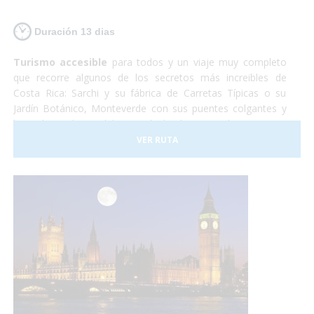
Duración 13 dias
Turismo accesible
para todos y un viaje muy completo
que recorre algunos de los secretos más increibles de
Costa Rica: Sarchi y su fábrica de Carretas Típicas o su
Jardín Botánico, Monteverde con sus puentes colgantes y
lugar de residencia del Quetzal, el Volcan Arenal y sus aguas
termales, Sarapiqui con su naturaleza y el tour del
VER RUTA
chocolate para terminar relajándonos en las playas de
arena blanca de la costa caribeña.