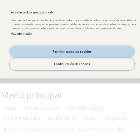
Pasar al contenido principal
Toggle high contrast
Sobre las cookies en este sitio web
Usamos cookies para recolectar y analizar información relacionada con el uso y desempeño de
nuestro sitio web para poder proveer funcionalidades relacionadas con las redes sociales, y para
mejorar y personalizar adecuadamente el contenido y publicidad en nuestro sitio web.
Más información
Permitir todas las cookies
Configuración de cookies
Menú principal
HOME
QUIENES SOMOS
NUESTROS VIAJES
VIAJES A MEDIDA
TESTIMONIOS
BLOG
CONTACTO
Inicio
Paquetes, Circuitos, Rutas y Excursiones accesibles