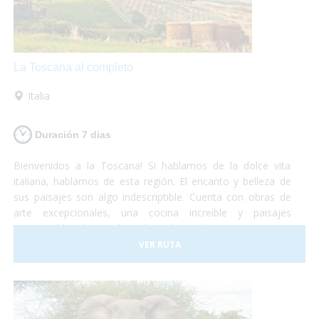
La Toscana al completo
Italia
Duración 7 dias
Bienvenidos a la Toscana! Si hablamos de la dolce vita
italiana, hablamos de esta región. El encanto y belleza de
sus paisajes son algo indescriptible. Cuenta con obras de
arte excepcionales, una cocina increíble y paisajes
interminables de viñedos, alamedas y olivares. Un visita a
uno de los museos más importantes o una degustación de
VER RUTA
vinos y quesos, tu eliges!