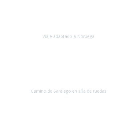
Noviembre 2023
Nuestro viaje familiar a Noruega, organizado por Travel Xperience,
ha sido un un éxito. Todo ha estado organizado
cronométricamente, desde traslados y hoteles a los viajes en barco.
Viaje adaptado a Noruega
Noruega
Agosto 2023
A través de este medio quería dejar mi comentario sobre la
excelente logística que diseñó Travel Xperience para que mi hijo
Conrado lograra el gran objetivo de recorrer el Camino de Santiago
de Co
Camino de Santiago en silla de ruedas
Camino de Santiago
Julio 2023
Para mí fue un servicio muy acorde a mis necesidades además,
ustedes siempre estuvieron muy atentos a cualquier consulta que
necesitáramos.