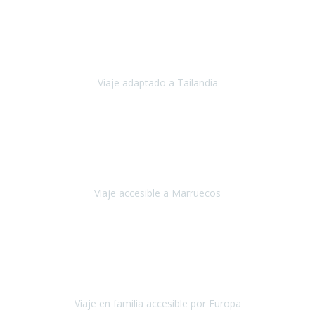
Cuba
Febrero 2023
Tailandia era uno de los viajes que desde siempre tenía en mente y
he vuelto encantado de la vida, he alucinado.
Viaje adaptado a Tailandia
Tailandia
Noviembre 2022
Nuestra experiencia ha sido inmejorable.
La atención que nos
brindaron Abdeljalil y Khadija en el Riad fue al más puro estilo
'padres', siempre cuidadosos, cari
Viaje accesible a Marruecos
Marruecos
Octubre 2022
Nuestra experiencia con Travel Xperience fue muy positiva
,
desde el inicio de los preparativos del viaje atendieron cada una de
nuestras inquietudes, solicitude
Viaje en familia accesible por Europa