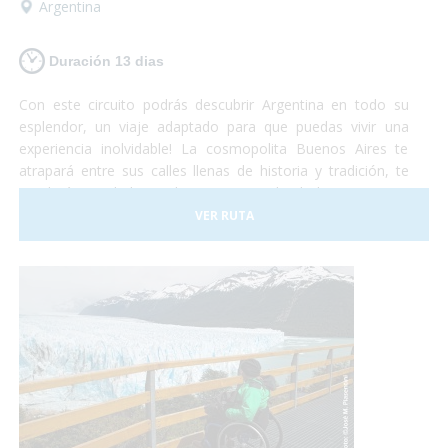
Argentina
Duración 13 dias
Con este circuito podrás descubrir Argentina en todo su
esplendor, un viaje adaptado para que puedas vivir una
experiencia inolvidable! La cosmopolita Buenos Aires te
atrapará entre sus calles llenas de historia y tradición, te
quedarás con la boca abierta contemplando la imponencia
del Glaciar Perito Moreno, te emocionarás al sentir la
VER RUTA
presencia de las ballenas a tu alrededor y podrás disfrutar
de la espectacularidad de las Cataratas del Iguazú... Te
animas? Turismo accesible con todas las garantías!