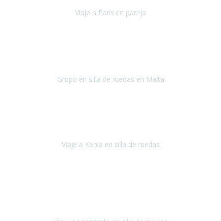
Viaje a París en pareja
París
septiembre de 2021
Acabo de llegar de Malta y el grupo de wasap no deja de sonar, con
fotos o con comentarios sobre como lo hemos pasado.
Grupo en silla de ruedas en Malta
Malta
Agosto 2021
Somos una familia con dos niños pequeños y yo tengo una
enfermedad degenerativa que ya no permite caminar, sin embargo
a todos nos encanta viajar.
Viaje a Kenia en silla de ruedas
Kenia
Junio 2021
Si tienes movilidad reducida o eres usuario/a de silla de ruedas o
sillamóvil y te da miedo viajar porque no sabes con las barreras que
te vas a encontrar, ponte en contacto con