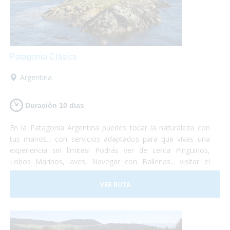
Patagonia Clásica
Argentina
Duración 10 dias
En la Patagonia Argentina puedes tocar la naturaleza con
tus manos... con servicios adaptados para que vivas una
experiencia sin límites! Podrás ver de cerca Pingüinos,
Lobos Marinos, aves, Navegar con Ballenas... visitar el
Glaciar Perito Moreno o navegar las aguas del Canal de
Beagle... un viaje que no te dejará indiferente... el Turismo
VER RUTA
Accesible es posible!