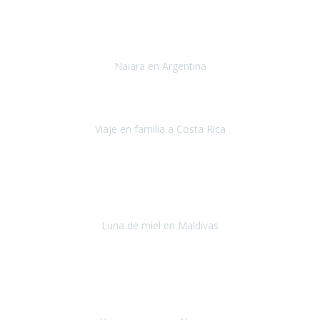
Toronto y Niágara
Julio 2022
Si tengo que describir mi viaje a Argentina en una palabra seria,
INCREIBLE.
Naiara en Argentina
Argentina
Junio 2022
"HA SIDO UN VIAJE ESPECTACULAR - UN VIAJE CON MAYUSCULAS"
Viaje en familia a Costa Rica
Costa Rica
Julio 2022
Después del accidente, ha sido muy complejo y difícil organizar
viajes.
Luna de miel en Maldivas
Maldivas
Agosto de 2022
El viaje fue sobre ruedas desde un principio, no pensé que
viajar en
avión en sillas de ruedas eléctricas
sería tan sencillo.