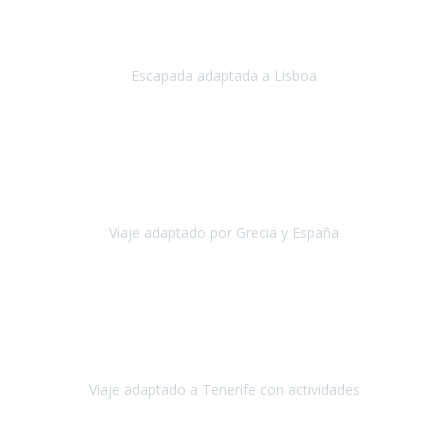
Acabo de regresar de
Lisboa
, una ciudad maravillosa con una gente
impresionante.
Escapada adaptada a Lisboa
Lisboa
Abril, 2024
Primero que nada, agradecerles de parte de Christian, Emilio y mi
persona por estar al pendiente en nuestro viaje, resolviendo
rápidamente los imprevistos que en una travesía como estas siemp
Viaje adaptado por Grecia y España
Grecia y España
Octubre, 2023
Destino: Tenerife sur, cerca de la playa de los cristianos. Hotel Sol y
Mar: un hotel totalmente adaptado, donde todo son comodidades.
¡Tiene todas las instalaciones adaptadas!
Viaje adaptado a Tenerife con actividades
Tenerife, España
Abril, 2024