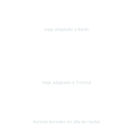
Nuestro viaje familiar a Berlín
organizado por Travel Xperience
ha sido fantástico
, desde el inicio con los preparativos y luego allí
en destino con los traslados
Viaje adaptado a Berlín
Berlín
Diciembre 2023
Este viaje a Tromsø nos ha permitido llegar a sitios y hacer
actividades que no habríamos podido imaginar: ver las auroras
boreales en un cielo estrellado a casi -12ºC, contemplar las ballenas
en
Viaje adaptado a Tromsø
Tromsø, Noruega
Noviembre 2023
Hola equipo!
Pues la vuelta a la realidad es dura, sobretodo después de unas
vacaciones de ensueño.
Auroras boreales en silla de ruedas
Tromso, Noruega