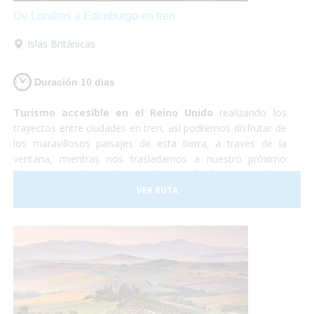
De Londres a Edimburgo en tren
Islas Británicas
Duración 10 dias
Turismo accesible en el Reino Unido
realizando los
trayectos entre ciudades en tren, así podremos disfrutar de
los maravillosos paisajes de esta tierra, a traves de la
ventana, mientras nos trasladamos a nuestro próximo
destino.
Londres, Liverpool y Edimburgo
, cultura,
shopping, historia y naturaleza. Un país completamente
VER RUTA
preparado para hacer que la experiencia de todos los
viajeros sea realmente inolvidable.