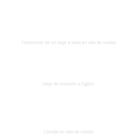
Fuerteventura
Septiembre 2022
La organización de mi viaje a la India fue excelente, los hoteles
estaban bien elegidos, el guía y el conductor cumplieron con su
cometido.
Testimonio de un viaje a India en silla de ruedas
India
Octubre 2022
Uno de los sueños de mi esposa y mío
, casi desde el día en que
nos conocimos
era poder visitar a Egipto
.
Viaje de ensueño a Egipto
Egipto
Octubre 2022
Ha sido una semana inolvidable en
Niagara y Toronto
(Canadá)
cumpliendo un sueño después de haberlo tenido que anular por el
COVID-19 en el año 2020.
Canadá en silla de ruedas