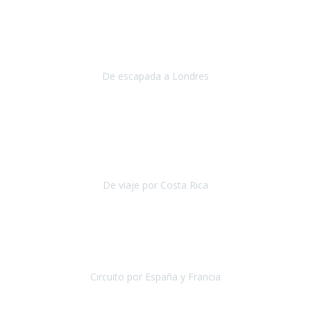
Julio 2019
Queremos daros las gracias por el viaje que nos habeis organizado.
Ha salido todo muy bien y hemos disfrutado mucho.
De escapada a Londres
Londres
Agosto 2019
Gracias a Travel Xperience por hacer de Costa Rica un
estupendo destino accesible
para las personas con movilidad
reducida.
De viaje por Costa Rica
Costa Rica
Julio 2019
Pasamos unos días inolvidables
, se cuidaron todos los detalles
desde los hoteles con ubicaciones estratégicas cercanos a los
lugares más emblemáticos de cada
Circuito por España y Francia
España y Francia
Septiembre 2019