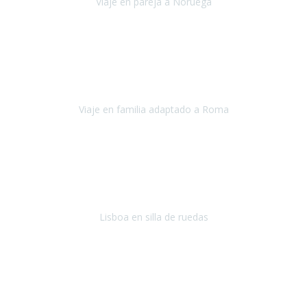
Viaje en pareja a Noruega
Noruega
Agosto 2022
Sinceramente disfrutar con la familia y la tranquilidad que nos dáis
en Travel Xperience es lo mejor del viaje. Sin problemas y con la
confianza plena en que todo iba a salir bien.
Viaje en familia adaptado a Roma
Roma y Pompeya
Julio 2022
En general: súper súper súper bien!
Habitación bien adaptada
,
gente muy amable y dispuesta, guias y tours muy adecuados.... y
todo muy bien organizado! Así da gusto..!
Lisboa en silla de ruedas
Lisboa
agosto de 2022
Era mi primer viaje en avión, elegí como destino la ciudad de la luz,
París. Y no me defraudó. Fue una semana increíble, desde la ida, en
Sevilla, hasta la vuelta.