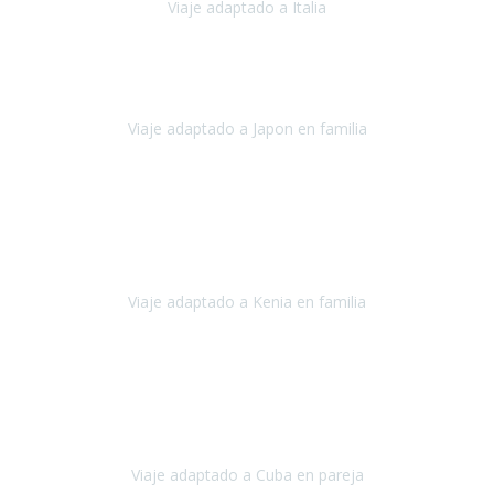
Viaje adaptado a Italia
Italia
Octubre 2023
Lo primero daros las gracias a Belén y a todo el equipo. Nos hemos
sentido totalmente respaldados por vosotros en todo momento.
Viaje adaptado a Japon en familia
Japón
Octubre 2023
El viaje
, el país, los paisajes, la gente,
todo genial
y precioso, nos
han cuidado en cada momento y detalle,
los hoteles
son
impresionantes,
Viaje adaptado a Kenia en familia
Kenia
Agosto 2023
La atención ha sido estupenda
durante todo el proceso, al
tratarse de un viaje privado para mi y mi mujer todos los traslados
los hicimos en coches,
al más mínimo problema
Viaje adaptado a Cuba en pareja