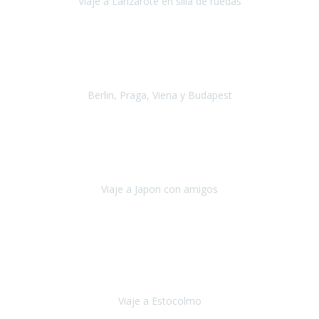
Viaje a Lanzarote en silla de ruedas
Lanzarote
Julio 2021
Por primera vez decidimos hacer un viaje que incluyera
varios paises
, algo que nos preocupaba mucho por coger varios
transportes, diferentes hoteles, alquiler
Berlin, Praga, Viena y Budapest
Alemania, Chequia, Austria y Budapest
Agosto 2019
Padezco de una enfermedad degenerativa
y, a día de hoy,
camino con ayuda de un bastón y teniendo cada vez más
dificultades con las barreras arquitectónicas y
Viaje a Japon con amigos
Japón
Julio 2019
El viatge a Estocolm amb l’organització de Travel Xperience
ha estat un èxit total.
Des de els consells per poder portar les
bateries de liti a l’avió,
sort del que ens ha
Viaje a Estocolmo
Estocolmo