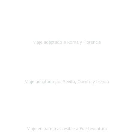
Europa
Septiembre 2022
Agradecer una vez más a Travel-Xperience
por su trabajo y
profesionalidad. Organización diez, tanto en aeropuertos, estación
de tren, asistencias, hoteles y material.
Viaje adaptado a Roma y Florencia
Roma y Florencia
Octubre 2022
Viajamos desde México. Tuvimos una muy buena experiencia y les
agradezco vuestro apoyo. Lo pasamos super. Las guías
maravillosas ambas, el Portus Cale, súper en todos sentidos.
Viaje adaptado por Sevilla, Oporto y Lisboa
Andalucía y Portugal
Octubre 2022
Hola Belén buenos días! Ya volvimos ayer y hemos descansado un
poco, quería agradecerte el trabajo que hiciste ya que el viaje ha
salido de 10.
Viaje en pareja accesible a Fuerteventura