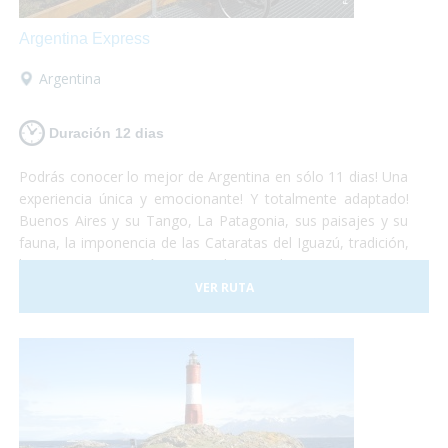
Argentina Express
Argentina
Duración 12 dias
Podrás conocer lo mejor de Argentina en sólo 11 dias! Una
experiencia única y emocionante! Y totalmente adaptado!
Buenos Aires y su Tango, La Patagonia, sus paisajes y su
fauna, la imponencia de las Cataratas del Iguazú, tradición,
historia, gastronomía y naturaleza, todo se conjuga para
hacer de este viaje una vivencia inolvidable! Anímate a
VER RUTA
sumergirte en este maravilloso país. Nosotros te llevamos!