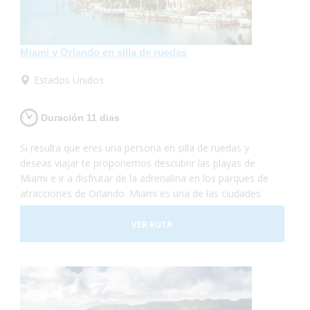
Miami y Orlando en silla de ruedas
Estados Unidos
Duración 11 dias
Si resulta que eres una persona en silla de ruedas y
deseas viajar te proponemos descubrir las playas de
Miami e ir a disfrutar de la adrenalina en los parques de
atracciones de Orlando. Miami es una de las ciudades
más grandes del país y con una gran diversidad cultural.
Se trata de un lugar de gran influencia
VER RUTA
caribeña y hermosas playas mezclado con grandes
edificios y gran lujo. En este viaje te proponemos
destinar unos días a descubrir la ciudad y sus lugares
característicos como la Pequeña Habana, el
Downtown, Bahía Vizcaína y al mismo tiempo conocer