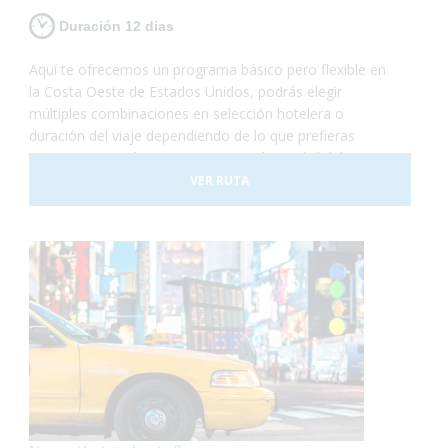
Duración 12 dias
Aquí te ofrecemos un programa básico pero flexible en
la Costa Oeste de Estados Unidos, podrás elegir
múltiples combinaciones en selección hotelera o
duración del viaje dependiendo de lo que prefieras
visitar. Recorrerás Las Vegas, capital mundial del ocio
más desenfrenado y la mejor plataforma de salida a las
VER RUTA
excursiones al Gran Cañón del Colorado, Los Ángeles,
la meca del cine y San Francisco, la "ciudad en la bahía"
y la favorita de todo el estado de California. Turismo
accesible al más puro estilo americano!