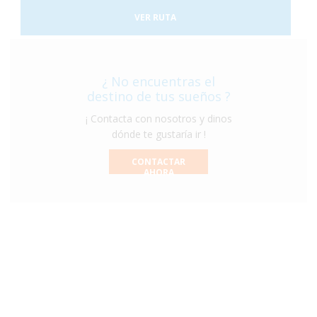
rodeado de selva, de una flora exuberante y una gran
cantidad de animales como monos, perezosos, tapires,
VER RUTA
entre otros. Terminaremos nuestro viaje disfrutando
del clima de las playas de caribe en un hotel increible
justo a la entrada del conocido parque nacional de
Manuel Antonio.
¿ No encuentras el
destino de tus sueños ?
¡ Contacta con nosotros y dinos
dónde te gustaría ir !
CONTACTAR
AHORA
Argentina