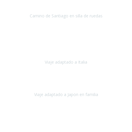
de Co
Camino de Santiago en silla de ruedas
Camino de Santiago
Julio 2023
Para mí fue un servicio muy acorde a mis necesidades además,
ustedes siempre estuvieron muy atentos a cualquier consulta que
necesitáramos.
Viaje adaptado a Italia
Italia
Octubre 2023
Lo primero daros las gracias a Belén y a todo el equipo. Nos hemos
sentido totalmente respaldados por vosotros en todo momento.
Viaje adaptado a Japon en familia
Japón
Octubre 2023
El viaje
, el país, los paisajes, la gente,
todo genial
y precioso, nos
han cuidado en cada momento y detalle,
los hoteles
son
impresionantes,