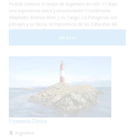
Podrás conocer lo mejor de Argentina en sólo 11 dias!
Una experiencia única y emocionante! Y totalmente
adaptado! Buenos Aires y su Tango, La Patagonia, sus
paisajes y su fauna, la imponencia de las Cataratas del
Iguazú, tradición, historia, gastronomía y naturaleza,
todo se conjuga para hacer de este viaje una vivencia
VER RUTA
inolvidable! Anímate a sumergirte en este maravilloso
país. Nosotros te llevamos!
Patagonia Clásica
Argentina