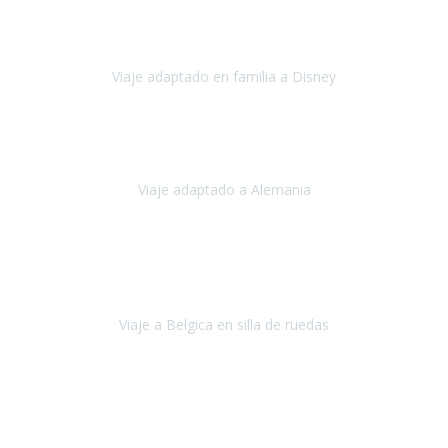
fue maravillosa, tanto los hoteles como los itinerarios,
cualquier
imprevisto quedó solucionado
Viaje adaptado en familia a Disney
Disney y París
Julio, 2023
Buenos días!!
Viaje adaptado a Alemania
Alemania
Agosto, 2023
Lo primero, deciros que
voy en silla de ruedas
y era el primer
viaje que hacía con mi hermana.
Viaje a Belgica en silla de ruedas
Bélgica
Junio, 2023
Hemos confiado en Travel Xperience por tercera vez
y
esperamos hacerlo nuevamente el próximo verano.