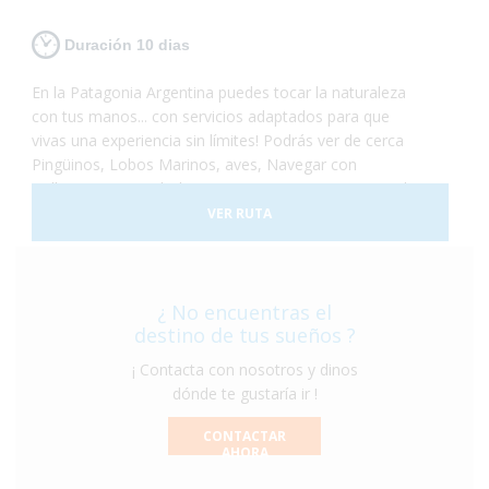
Duración 10 dias
En la Patagonia Argentina puedes tocar la naturaleza
con tus manos... con servicios adaptados para que
vivas una experiencia sin límites! Podrás ver de cerca
Pingüinos, Lobos Marinos, aves, Navegar con
Ballenas... visitar el Glaciar Perito Moreno o navegar las
aguas del Canal de Beagle... un viaje que no te dejará
VER RUTA
indiferente... el Turismo Accesible es posible!
¿ No encuentras el
destino de tus sueños ?
¡ Contacta con nosotros y dinos
dónde te gustaría ir !
CONTACTAR
AHORA