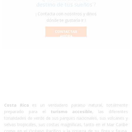
destino de tus sueños ?
¡ Contacta con nosotros y dinos
dónde te gustaría ir !
CONTACTAR
AHORA
Costa Rica
Costa Rica
es un verdadero paraiso natural, totalmente
preparado para el
turismo accesible
, las diferentes
tonalidades de verde de sus parques nacionales, sus volcanes y
selvas tropicales, sus costas magníficas, tanto en el Mar Caribe
como en el Océano Pacífico y la riqueza de su flora y fauna,