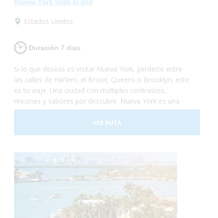
Nueva York todo el año
Estados Unidos
Duración 7 dias
Si lo que deseas es visitar Nueva York, perderte entre
las calles de Harlem, el Bronx, Queens o Brooklyn, este
es tu viaje. Una ciudad con múltiples contrastes,
rincones y sabores por descubrir. Nueva York es una
ciudad accesible, que se puede recorrer en transporte
público totalmente adaptado, podrás rodar con tu silla
VER RUTA
de ruedas sin problemas, visitar la Estatua de la
Libertad, el Puente de Brooklyn o subirte a un bus
adaptado para conocer Washington en un día. ¡Es una
ciudad a la que podrás viajar en cualquier época del
año y seguro que no te arrepentirás!