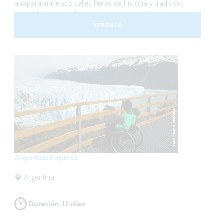
atrapará entre sus calles llenas de historia y tradición,
te quedarás con la boca abierta contemplando la
imponencia del Glaciar Perito Moreno, te emocionarás
VER RUTA
al sentir la presencia de las ballenas a tu alrededor y
podrás disfrutar de la espectacularidad de las Cataratas
del Iguazú... Te animas? Turismo accesible con todas
las garantías!
Argentina Express
Argentina
Duración 12 dias