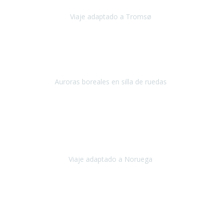
Viaje adaptado a Tromsø
Tromsø, Noruega
Noviembre 2023
Hola equipo!
Pues la vuelta a la realidad es dura, sobretodo después de unas
vacaciones de ensueño.
Auroras boreales en silla de ruedas
Tromso, Noruega
Noviembre 2023
Nuestro viaje familiar a Noruega, organizado por Travel Xperience,
ha sido un un éxito. Todo ha estado organizado
cronométricamente, desde traslados y hoteles a los viajes en barco.
Viaje adaptado a Noruega
Noruega
Agosto 2023
A través de este medio quería dejar mi comentario sobre la
excelente logística que diseñó Travel Xperience para que mi hijo
Conrado lograra el gran objetivo de recorrer el Camino de Santiago