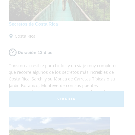
Secretos de Costa Rica
Costa Rica
Duración 13 dias
Turismo accesible para todos y un viaje muy completo
que recorre algunos de los secretos más increibles de
Costa Rica: Sarchi y su fábrica de Carretas Típicas o su
Jardín Botánico, Monteverde con sus puentes
colgantes y lugar de residencia del Quetzal, el Volcan
Arenal y sus aguas termales, Sarapiqui con su
VER RUTA
naturaleza y el tour del chocolate para terminar
relajándonos en las playas de arena blanca de la costa
caribeña.