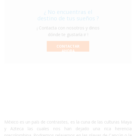
harán de tus vacaciones ¡una experiencia única e
inolvidable!
¿ No encuentras el
destino de tus sueños ?
¡ Contacta con nosotros y dinos
dónde te gustaría ir !
CONTACTAR
AHORA
México
México es un país de contrastes, es la cuna de las culturas Maya
y Azteca las cuales nos han dejado una rica herencia
precolombina. Podremos relajarnos en las playas de Cancún o la