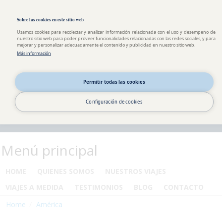
Pasar al contenido principal
Toggle high contrast
Sobre las cookies en este sitio web
Usamos cookies para recolectar y analizar información relacionada con el uso y desempeño de
nuestro sitio web para poder proveer funcionalidades relacionadas con las redes sociales, y para
mejorar y personalizar adecuadamente el contenido y publicidad en nuestro sitio web.
Más información
Permitir todas las cookies
Configuración de cookies
Menú principal
HOME
QUIENES SOMOS
NUESTROS VIAJES
VIAJES A MEDIDA
TESTIMONIOS
BLOG
CONTACTO
Home
América