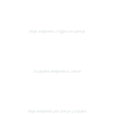
España
Octubre, 2023
El viaje a Egipto ha sido precioso. Tenía ganas de hacer este viaje
pero me daba un poco miedo porque me habían dicho que el pais
no estaba nada adaptado.
Viaje adaptado a Egipto en pareja
Egipto
Mayo, 2023
Es la segunda vez que viajo con Travel Xperience y habrá más.
Acabo de regresar de
Lisboa
, una ciudad maravillosa con una gente
impresionante.
Escapada adaptada a Lisboa
Lisboa
Abril, 2024
Primero que nada, agradecerles de parte de Christian, Emilio y mi
persona por estar al pendiente en nuestro viaje, resolviendo
rápidamente los imprevistos que en una travesía como estas siemp
Viaje adaptado por Grecia y España