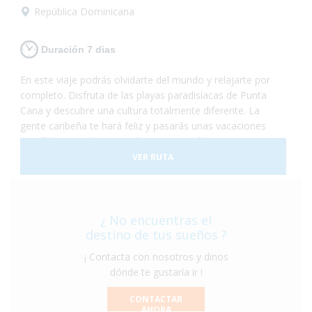
República Dominicana
Duración 7 dias
En este viaje podrás olvidarte del mundo y relajarte por
completo. Disfruta de las playas paradisíacas de Punta
Cana y descubre una cultura totalmente diferente. La
gente caribeña te hará feliz y pasarás unas vacaciones
increíbles en un lugar totalmente accesible para
personas con discapacidad. ¡Sólo deberás preocuparte
VER RUTA
por disfrutar!
¿ No encuentras el
destino de tus sueños ?
¡ Contacta con nosotros y dinos
dónde te gustaría ir !
CONTACTAR
AHORA