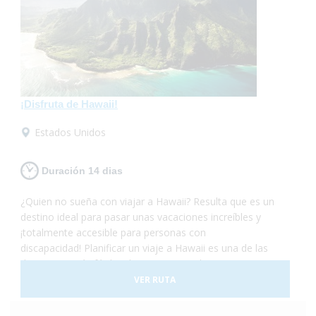
las reservas naturales con muchas especies en peligro
de extinción. La segunda parte del viaje se desarrolla en
la ciudad de Orlando. ¡No lo dudes más y vete de
vacaciones a Miami y Orlando! Será una experiencia
increíble en la que no tendrás que preocuparte por
nada... ¡Sólo en disfrutar!
¡Disfruta de Hawaii!
Estados Unidos
Duración 14 dias
¿Quien no sueña con viajar a Hawaii? Resulta que es un
destino ideal para pasar unas vacaciones increíbles y
¡totalmente accesible para personas con
discapacidad! Planificar un viaje a Hawaii es una de las
decisiones más fáciles de tomar... Simplemente porque
es un lugar increíble que permite cualquier tipo de
VER RUTA
experiencia. Todo esto, de la mano de
una cultura antigua muy simpática y hospitalaria, que