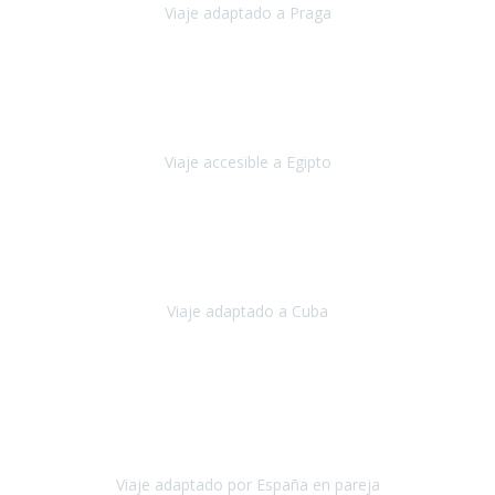
Viaje adaptado a Praga
Praga
Mayo, 2023
Queremos agradecer a Travel Xperience la organización de este
viaje.
Viaje accesible a Egipto
Egipto
Marzo, 2023
Hemos vivido un viaje que pensábamos que nunca podríamos llevar
a cabo.
Viaje adaptado a Cuba
Cuba
Abril, 2023
Estimada Julieta, antes que nada, quiero felicitarte y agradecerte por
la excelente planificación, coordinación y disposición
para que
nuestro viaje a España haya sido una experiencia inol
Viaje adaptado por España en pareja