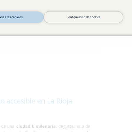
Información y reservas
odas las cookies
Configuración de cookies
España : 0034 911 875 940
Andorra : 00376 822 379
Argentina : 0054 351 568 18 93
o accesible en La Rioja
es de una
ciudad bimilenaria
, degustar una de