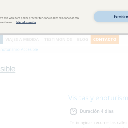
Agencia de viajes y turismo accesible
Permitir t
tro sitio web para poder proveer funcionalidades relacionadas con
o sitio web.
Más información
VIAJES A MEDIDA
TESTIMONIOS
BLOG
CONTACTO
Enoturismo Accesible
sible
Visitas y enoturism
Duración 4 dias
Te imaginas recorrer las call