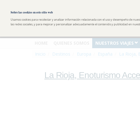
Pasar al contenido principal
Toggle high contrast
Sobre las cookies en este sitio web
Usamos cookies para recolectar y analizar información relacionada con el uso y desempeño de nues
las redes sociales, y para mejorar y personalizar adecuadamente el contenido y publicidad en nuestr
HOME
QUIENES SOMOS
NUESTROS VIAJES
Inicio
Destinos
Europa
España
La Rioja, 
La Rioja, Enoturismo Acce