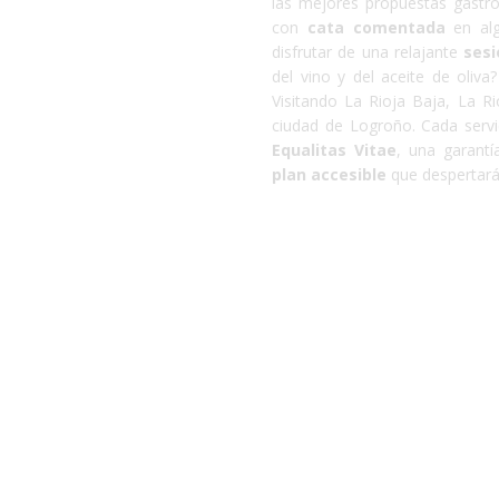
las mejores propuestas gastro
con
cata comentada
en al
disfrutar de una relajante
sesi
del vino y del aceite de oliv
Visitando La Rioja Baja, La Ri
ciudad de Logroño. Cada serv
Equalitas Vitae
, una garantí
plan accesible
que despertará 