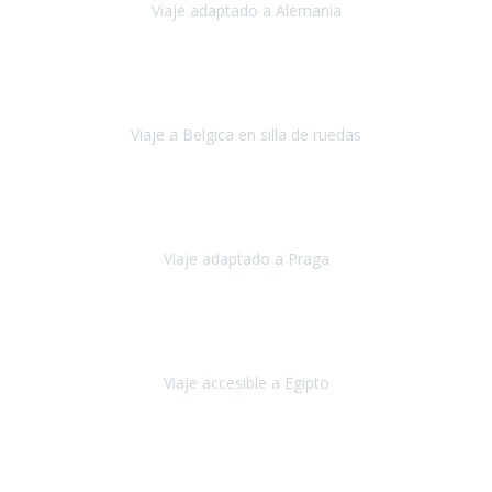
Viaje adaptado a Alemania
Alemania
Agosto, 2023
deciros que
voy en silla de ruedas
y era el primer viaje que hacía c
Viaje a Belgica en silla de ruedas
Bélgica
Junio, 2023
Travel Xperience por tercera vez
y esperamos hacerlo nuevament
Viaje adaptado a Praga
Praga
Mayo, 2023
Queremos agradecer a Travel Xperience la organización de este viaje
Viaje accesible a Egipto
Egipto
Marzo, 2023
os vivido un viaje que pensábamos que nunca podríamos llevar a c