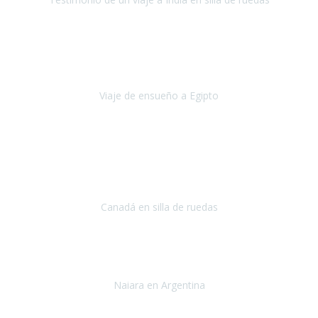
India
Octubre 2022
Uno de los sueños de mi esposa y mío
, casi desde el día en que
nos conocimos
era poder visitar a Egipto
.
Viaje de ensueño a Egipto
Egipto
Octubre 2022
Ha sido una semana inolvidable en
Niagara y Toronto
(Canadá)
cumpliendo un sueño después de haberlo tenido que anular por el
COVID-19 en el año 2020.
Canadá en silla de ruedas
Toronto y Niágara
Julio 2022
Si tengo que describir mi viaje a Argentina en una palabra seria,
INCREIBLE.
Naiara en Argentina
Argentina
Junio 2022