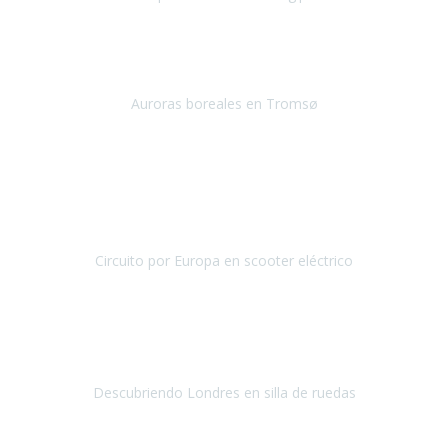
Egipto
Enero 2019
Nuestra primera experiencia con Travel Xperience
, ha sido un
viaje a Tromso en Noruega, para ver las auroras boreales.
Auroras boreales en Tromsø
Tromsø - noruega
Diciembre 2018
Desde México nos decidimos a realizar un viaje por Europa
pero una de nosotras cinco, Soledad, necesita de servicios
accesibles ya que tiene problemas para cami
Circuito por Europa en scooter eléctrico
Circuito por Europa
Septiembre / Octubre 2018
El viaje fue una gran experiencia
ya que
era la primera vez
que viajaba al extranjero en avión.
La verdad es que esa parte
fue la más tediosa del viaje.
Descubriendo Londres en silla de ruedas
Londres
Septiembre 2018