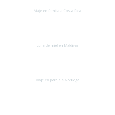
"HA SIDO UN VIAJE ESPECTACULAR - UN VIAJE CON MAYUSCULAS"
Viaje en familia a Costa Rica
Costa Rica
Julio 2022
Después del accidente, ha sido muy complejo y difícil organizar
viajes.
Luna de miel en Maldivas
Maldivas
Agosto de 2022
El viaje fue sobre ruedas desde un principio, no pensé que
viajar en
avión en sillas de ruedas eléctricas
sería tan sencillo.
Viaje en pareja a Noruega
Noruega
Agosto 2022
Sinceramente disfrutar con la familia y la tranquilidad que nos dáis
en Travel Xperience es lo mejor del viaje. Sin problemas y con la
confianza plena en que todo iba a salir bien.