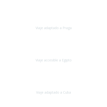
Bélgica
Junio, 2023
Hemos confiado en Travel Xperience por tercera vez
y
esperamos hacerlo nuevamente el próximo verano.
Viaje adaptado a Praga
Praga
Mayo, 2023
Queremos agradecer a Travel Xperience la organización de este
viaje.
Viaje accesible a Egipto
Egipto
Marzo, 2023
Hemos vivido un viaje que pensábamos que nunca podríamos llevar
a cabo.
Viaje adaptado a Cuba
Cuba
Abril, 2023