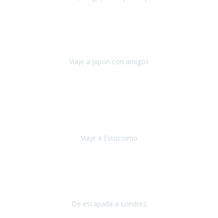
Alemania, Chequia, Austria y Budapest
Agosto 2019
Padezco de una enfermedad degenerativa
y, a día de hoy,
camino con ayuda de un bastón y teniendo cada vez más
dificultades con las barreras arquitectónicas y
Viaje a Japon con amigos
Japón
Julio 2019
El viatge a Estocolm amb l’organització de Travel Xperience
ha estat un èxit total.
Des de els consells per poder portar les
bateries de liti a l’avió,
sort del que ens ha
Viaje a Estocolmo
Estocolmo
Julio 2019
Queremos daros las gracias por el viaje que nos habeis organizado.
Ha salido todo muy bien y hemos disfrutado mucho.
De escapada a Londres
Londres