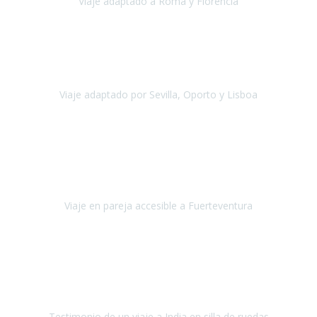
Viaje adaptado a Roma y Florencia
Roma y Florencia
Octubre 2022
Viajamos desde México. Tuvimos una muy buena experiencia y les
agradezco vuestro apoyo. Lo pasamos super. Las guías
maravillosas ambas, el Portus Cale, súper en todos sentidos.
Viaje adaptado por Sevilla, Oporto y Lisboa
Andalucía y Portugal
Octubre 2022
Hola Belén buenos días! Ya volvimos ayer y hemos descansado un
poco, quería agradecerte el trabajo que hiciste ya que el viaje ha
salido de 10.
Viaje en pareja accesible a Fuerteventura
Fuerteventura
Septiembre 2022
La organización de mi viaje a la India fue excelente, los hoteles
estaban bien elegidos, el guía y el conductor cumplieron con su
cometido.
Testimonio de un viaje a India en silla de ruedas