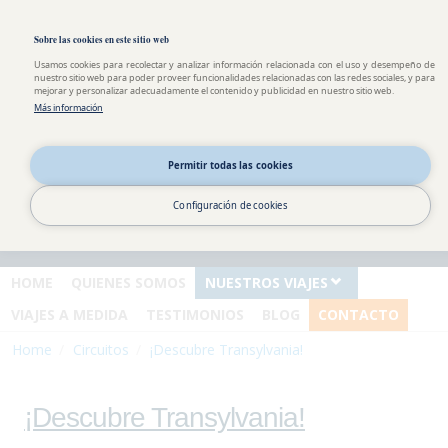
Pasar al contenido principal
Toggle high contrast
Sobre las cookies en este sitio web
Usamos cookies para recolectar y analizar información relacionada con el uso y desempeño de
nuestro sitio web para poder proveer funcionalidades relacionadas con las redes sociales, y para
mejorar y personalizar adecuadamente el contenido y publicidad en nuestro sitio web.
Más información
Información y
reservas
Permitir todas las cookies
España : 0034 911 875 940
Andorra : 00376 822 379
Configuración de cookies
Argentina : 0054 351 568 18
93
HOME
QUIENES SOMOS
NUESTROS VIAJES
VIAJES A MEDIDA
TESTIMONIOS
BLOG
CONTACTO
Home
Circuitos
¡Descubre Transylvania!
¡Descubre Transylvania!