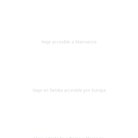
Tailandia
Noviembre 2022
Nuestra experiencia ha sido inmejorable.
La atención que nos
brindaron Abdeljalil y Khadija en el Riad fue al más puro estilo
'padres', siempre cuidadosos, cari
Viaje accesible a Marruecos
Marruecos
Octubre 2022
Nuestra experiencia con Travel Xperience fue muy positiva
,
desde el inicio de los preparativos del viaje atendieron cada una de
nuestras inquietudes, solicitude
Viaje en familia accesible por Europa
Europa
Septiembre 2022
Agradecer una vez más a Travel-Xperience
por su trabajo y
profesionalidad. Organización diez, tanto en aeropuertos, estación
de tren, asistencias, hoteles y material.