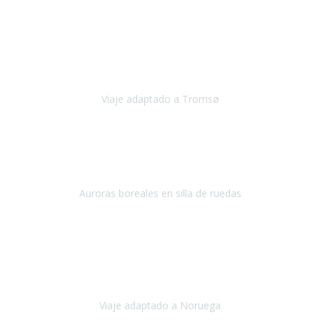
Diciembre 2023
Este viaje a Tromsø nos ha permitido llegar a sitios y hacer
actividades que no habríamos podido imaginar: ver las auroras
boreales en un cielo estrellado a casi -12ºC, contemplar las ballenas
en
Viaje adaptado a Tromsø
Tromsø, Noruega
Noviembre 2023
Hola equipo!
Pues la vuelta a la realidad es dura, sobretodo después de unas
vacaciones de ensueño.
Auroras boreales en silla de ruedas
Tromso, Noruega
Noviembre 2023
Nuestro viaje familiar a Noruega, organizado por Travel Xperience,
ha sido un un éxito. Todo ha estado organizado
cronométricamente, desde traslados y hoteles a los viajes en barco.
Viaje adaptado a Noruega