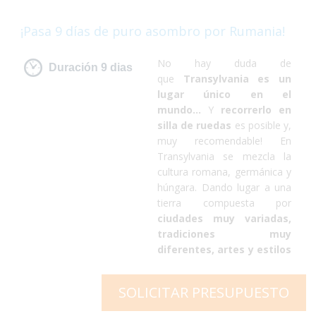
¡Pasa 9 días de puro asombro por Rumania!
No hay duda de
Duración 9 dias
que
Transylvania es un
lugar único en el
mundo...
Y
recorrerlo en
silla de ruedas
es posible y,
muy recomendable! En
Transylvania se mezcla la
cultura romana, germánica y
húngara. Dando lugar a una
tierra compuesta por
ciudades muy variadas,
tradiciones muy
diferentes, artes y estilos
de vida muy diversos.
Pero lo que no te dejará
SOLICITAR PRESUPUESTO
indiferente serán los paisajes
que componen este lugar