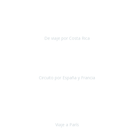
Agosto 2019
Gracias a Travel Xperience por hacer de Costa Rica un
estupendo destino accesible
para las personas con movilidad
reducida.
De viaje por Costa Rica
Costa Rica
Julio 2019
Pasamos unos días inolvidables
, se cuidaron todos los detalles
desde los hoteles con ubicaciones estratégicas cercanos a los
lugares más emblemáticos de cada
Circuito por España y Francia
España y Francia
Septiembre 2019
La escapada a París
organizada por la agencia Travel Xperience
ha sido fantástica por lo completo de la información recibida, por la
total accesibilidad del hotel, por la comodida
Viaje a París
París