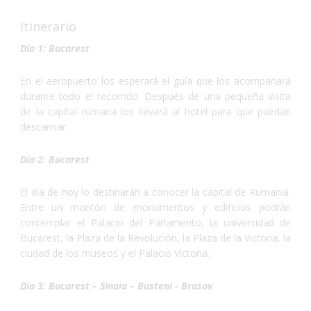
mágico. Transylvania es el
Itinerario
escenario de cientos de
historias y leyendas
,
Día 1: Bucarest
como la del famoso
Conde
Drácula.
Esto se debe a la
En el aeropuerto los esperará el guía que los acompañará
naturaleza del lugar. En
durante todo el recorrido. Después de una pequeña visita
Transylvania abundan los
de la capital rumana los llevará al hotel para que puedan
bosques y las colinas
que
descansar.
se descomponen en
gigantescos desfiladeros
Día 2: Bucarest
y cañones
que se lucen
mucho más debido al
sol
El día de hoy lo destinarán a conocer la capital de Rumania.
que los ilumina casi todo
Entre un montón de monumentos y edificios podrán
el año.
No lo dudes más y
contemplar el Palacio del Parlamento, la universidad de
haz las maletas para ir a
Bucarest, la Plaza de la Revolución, la Plaza de la Victoria, la
conocer Rumania... ¡Te
ciudad de los museos y el Palacio Victoria.
encantará!
Día 3: Bucarest – Sinaia – Busteni - Brasov