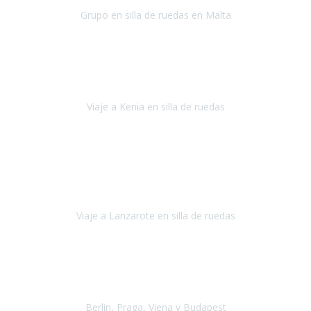
Grupo en silla de ruedas en Malta
Malta
Agosto 2021
Somos una familia con dos niños pequeños y yo tengo una
enfermedad degenerativa que ya no permite caminar, sin embargo
a todos nos encanta viajar.
Viaje a Kenia en silla de ruedas
Kenia
Junio 2021
Si tienes movilidad reducida o eres usuario/a de silla de ruedas o
sillamóvil y te da miedo viajar porque no sabes con las barreras que
te vas a encontrar, ponte en contacto con
Viaje a Lanzarote en silla de ruedas
Lanzarote
Julio 2021
Por primera vez decidimos hacer un viaje que incluyera
varios paises
, algo que nos preocupaba mucho por coger varios
transportes, diferentes hoteles, alquiler
Berlin, Praga, Viena y Budapest