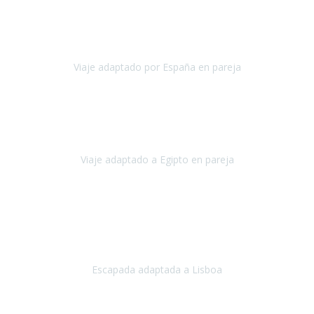
Estimada Julieta, antes que nada, quiero felicitarte y agradecerte por
la excelente planificación, coordinación y disposición
para que
nuestro viaje a España haya sido una experiencia inol
Viaje adaptado por España en pareja
España
Octubre, 2023
El viaje a Egipto ha sido precioso. Tenía ganas de hacer este viaje
pero me daba un poco miedo porque me habían dicho que el pais
no estaba nada adaptado.
Viaje adaptado a Egipto en pareja
Egipto
Mayo, 2023
Es la segunda vez que viajo con Travel Xperience y habrá más.
Acabo de regresar de
Lisboa
, una ciudad maravillosa con una gente
impresionante.
Escapada adaptada a Lisboa
Lisboa
Abril, 2024