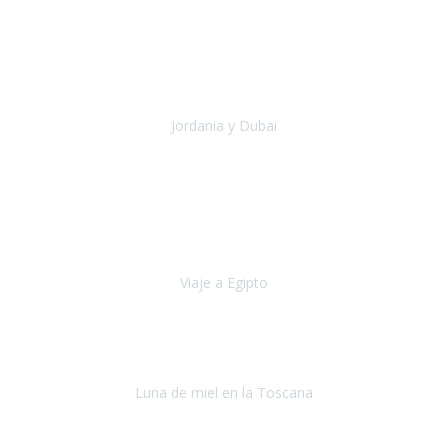
Septiembre 2019
Viaje a Jordania con extensión a Dubai, jamás pensé que podría ver
sitios como Petra, el desierto de Wadi Rum, Mar muerto, ha sido
una experiencia maravillosa que he podido comp
Jordania y Dubai
Jordania y Dubai
Julio 2019
Hace cinco años empecé a tener problemas de movilidad (debido a
la columna), no aguantaba mucho tiempo caminando y me tenia
que sentar cada pocos metros.
Viaje a Egipto
Egipto
Octubre, 2019
Si tuviese que volver a viajar,
lo haría sin duda con Travel
Experience
.
Luna de miel en la Toscana
La Toscana
Septiembre, 2019