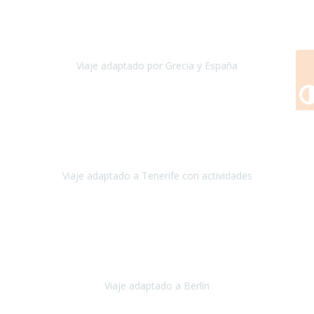
Primero que nada, agradecerles de parte de Christian, Emilio y mi
persona por estar al pendiente en nuestro viaje, resolviendo
rápidamente los imprevistos que en una travesía como estas siemp
Viaje adaptado por Grecia y España
Grecia y España
Octubre, 2023
Destino: Tenerife sur, cerca de la playa de los cristianos. Hotel Sol y
Mar: un hotel totalmente adaptado, donde todo son comodidades.
¡Tiene todas las instalaciones adaptadas!
Viaje adaptado a Tenerife con actividades
Tenerife, España
Abril, 2024
Nuestro viaje familiar a Berlín
organizado por Travel Xperience
ha sido fantástico
, desde el inicio con los preparativos y luego allí
en destino con los traslados
Viaje adaptado a Berlín
Berlín