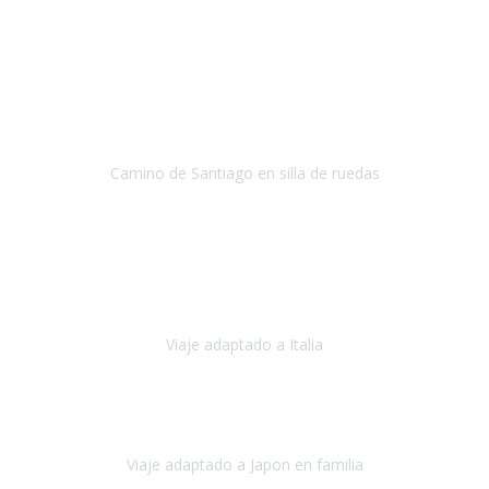
Noruega
Agosto 2023
A través de este medio quería dejar mi comentario sobre la
excelente logística que diseñó Travel Xperience para que mi hijo
Conrado lograra el gran objetivo de recorrer el Camino de Santiago
de Co
Camino de Santiago en silla de ruedas
Camino de Santiago
Julio 2023
Para mí fue un servicio muy acorde a mis necesidades además,
ustedes siempre estuvieron muy atentos a cualquier consulta que
necesitáramos.
Viaje adaptado a Italia
Italia
Octubre 2023
Lo primero daros las gracias a Belén y a todo el equipo. Nos hemos
sentido totalmente respaldados por vosotros en todo momento.
Viaje adaptado a Japon en familia
Japón