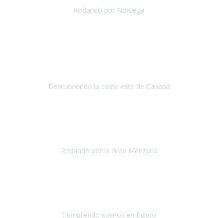
Rodando por Noruega
Noruega
Mayo 2019
Viajar con Travel Xperience
supone, en nuestro caso, poder
planificar nuestro viaje desde el principio adaptándolo a nuestros
gustos y necesidades sin preocuparnos de esas gestion
Descubriendo la costa este de Canadá
Canadá
Junio 2019
La verdad es que ya me cuesta ver a
Travel Xperience como una
agencia de viajes accesibles
y no como un@s amig@s y es que
otra vez se han vuelto a superar...
Rodando por la Gran Manzana
Nueva York
Abril 2019
Llevo 12 años luchando contra la ELA,
hace 7 años, los médicos
me dijeron que prácticamente me olvidara de hacer grandes viajes
en avión...Pero tamb
Cumpliendo sueños en Egipto