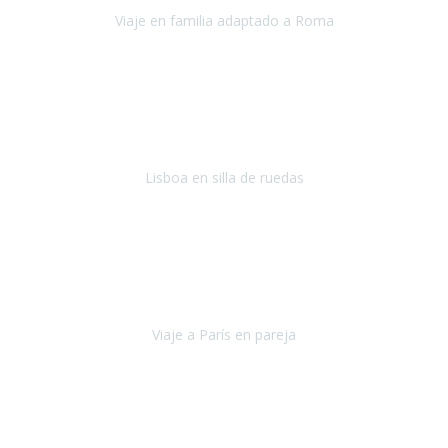
Viaje en familia adaptado a Roma
Roma y Pompeya
Julio 2022
En general: súper súper súper bien!
Habitación bien adaptada
,
gente muy amable y dispuesta, guias y tours muy adecuados.... y
todo muy bien organizado! Así da gusto..!
Lisboa en silla de ruedas
Lisboa
agosto de 2022
Era mi primer viaje en avión, elegí como destino la ciudad de la luz,
París. Y no me defraudó. Fue una semana increíble, desde la ida, en
Sevilla, hasta la vuelta.
Viaje a París en pareja
París
septiembre de 2021
Acabo de llegar de Malta y el grupo de wasap no deja de sonar, con
fotos o con comentarios sobre como lo hemos pasado.