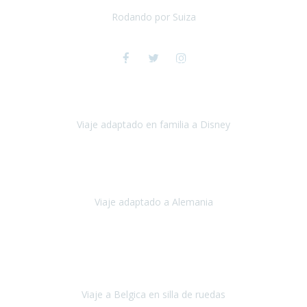
teníamos algún recelo.
Síguenos en las Redes Sociales y entérate de las
Rodando por Suiza
últimas noticias
Suiza
Julio 2024
Viaje a Disney y París
espectacular , toda la preparación del viaje
fue maravillosa, tanto los hoteles como los itinerarios,
cualquier
imprevisto quedó solucionado
Viaje adaptado en familia a Disney
Disney y París
Julio, 2023
Buenos días!!
Viaje adaptado a Alemania
Alemania
Agosto, 2023
Lo primero, deciros que
voy en silla de ruedas
y era el primer
viaje que hacía con mi hermana.
Viaje a Belgica en silla de ruedas