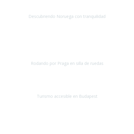
Hicimos un recorrido en julio por distintas ciudades de Noruega
durante 9 días.
Descubriendo Noruega con tranquilidad
Noruega
Julio 2019
Una vez más hemos vuelto a
depositar nuestra confianza en
Travel-Xperience
para asegurarnos, con total seguridad, de
unas
vacaciones accesibles.
Nuestro destino el
Rodando por Praga en silla de ruedas
Praga
Mayo 2019
¡Hola equipo de Travel Xperience!
Quería que supierais mi
impresión del viaje a Budapest.
Turismo accesible en Budapest
Budapest
Mayo 2019
¡Hola equipo de
Travel Xperience
! Ya estamos de regreso.
Fue un
viaje maravilloso.