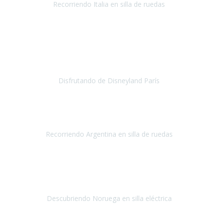
Recorriendo Italia en silla de ruedas
Italia
Abril/Mayo 2019
Ha sido mi primer viaje con Travel Xperience
y
la experiencia
no ha podido ser más maravillosa
, todo facilidades y amabilidad
desde el minuto uno.
Disfrutando de Disneyland París
Disneyland París
Abril 2019
Este viaje no hubiera sido posible sin la organización de
Travel Xpirience.
Recorriendo Argentina en silla de ruedas
Argentina
Marzo 2019
Teniamos muchas ganas de conocer los fiordos noruegos
y
siempre por las limitaciones nos fue imposible, la verdad
nos
quedamos impresionados por la ate
Descubriendo Noruega en silla eléctrica
Noruega