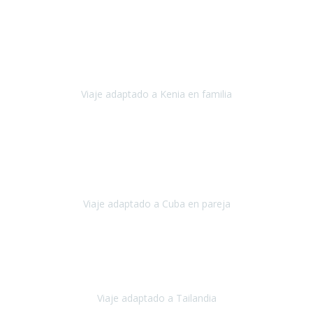
Octubre 2023
El viaje
, el país, los paisajes, la gente,
todo genial
y precioso, nos
han cuidado en cada momento y detalle,
los hoteles
son
impresionantes,
Viaje adaptado a Kenia en familia
Kenia
Agosto 2023
La atención ha sido estupenda
durante todo el proceso, al
tratarse de un viaje privado para mi y mi mujer todos los traslados
los hicimos en coches,
al más mínimo problema
Viaje adaptado a Cuba en pareja
Cuba
Febrero 2023
Tailandia era uno de los viajes que desde siempre tenía en mente y
he vuelto encantado de la vida, he alucinado.
Viaje adaptado a Tailandia