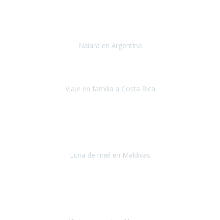
Toronto y Niágara
Julio 2022
Si tengo que describir mi viaje a Argentina en una palabra seria,
INCREIBLE.
Naiara en Argentina
Argentina
Junio 2022
"HA SIDO UN VIAJE ESPECTACULAR - UN VIAJE CON MAYUSCULAS"
Viaje en familia a Costa Rica
Costa Rica
Julio 2022
Después del accidente, ha sido muy complejo y difícil organizar
viajes.
Luna de miel en Maldivas
Maldivas
Agosto de 2022
El viaje fue sobre ruedas desde un principio, no pensé que
viajar en
avión en sillas de ruedas eléctricas
sería tan sencillo.