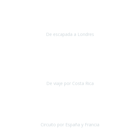
Julio 2019
Queremos daros las gracias por el viaje que nos habeis organizado.
Ha salido todo muy bien y hemos disfrutado mucho.
De escapada a Londres
Londres
Agosto 2019
Gracias a Travel Xperience por hacer de Costa Rica un
estupendo destino accesible
para las personas con movilidad
reducida.
De viaje por Costa Rica
Costa Rica
Julio 2019
Pasamos unos días inolvidables
, se cuidaron todos los detalles
desde los hoteles con ubicaciones estratégicas cercanos a los
lugares más emblemáticos de cada
Circuito por España y Francia
España y Francia
Septiembre 2019