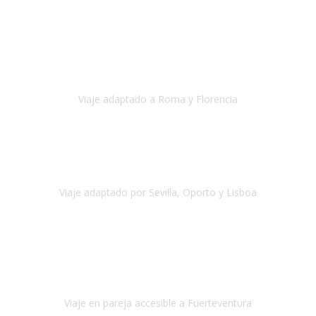
Europa
Septiembre 2022
Agradecer una vez más a Travel-Xperience
por su trabajo y
profesionalidad. Organización diez, tanto en aeropuertos, estación
de tren, asistencias, hoteles y material.
Viaje adaptado a Roma y Florencia
Roma y Florencia
Octubre 2022
Viajamos desde México. Tuvimos una muy buena experiencia y les
agradezco vuestro apoyo. Lo pasamos super. Las guías
maravillosas ambas, el Portus Cale, súper en todos sentidos.
Viaje adaptado por Sevilla, Oporto y Lisboa
Andalucía y Portugal
Octubre 2022
Hola Belén buenos días! Ya volvimos ayer y hemos descansado un
poco, quería agradecerte el trabajo que hiciste ya que el viaje ha
salido de 10.
Viaje en pareja accesible a Fuerteventura