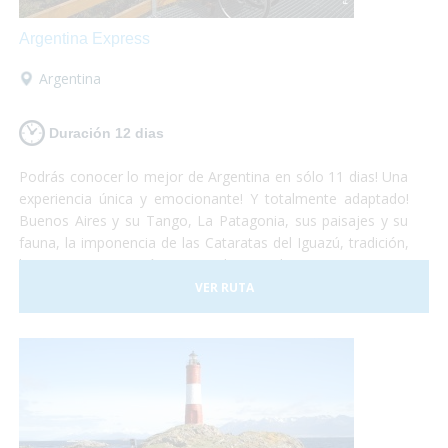
Argentina Express
Argentina
Duración 12 dias
Podrás conocer lo mejor de Argentina en sólo 11 dias! Una
experiencia única y emocionante! Y totalmente adaptado!
Buenos Aires y su Tango, La Patagonia, sus paisajes y su
fauna, la imponencia de las Cataratas del Iguazú, tradición,
historia, gastronomía y naturaleza, todo se conjuga para
hacer de este viaje una vivencia inolvidable! Anímate a
VER RUTA
sumergirte en este maravilloso país. Nosotros te llevamos!