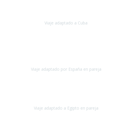
Hemos vivido un viaje que pensábamos que nunca podríamos llevar
a cabo.
Viaje adaptado a Cuba
Cuba
Abril, 2023
Estimada Julieta, antes que nada, quiero felicitarte y agradecerte por
la excelente planificación, coordinación y disposición
para que
nuestro viaje a España haya sido una experiencia inol
Viaje adaptado por España en pareja
España
Octubre, 2023
El viaje a Egipto ha sido precioso. Tenía ganas de hacer este viaje
pero me daba un poco miedo porque me habían dicho que el pais
no estaba nada adaptado.
Viaje adaptado a Egipto en pareja
Egipto
Mayo, 2023
Es la segunda vez que viajo con Travel Xperience y habrá más.