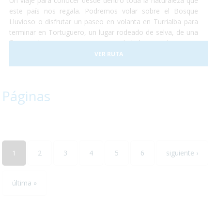
Un viaje para conocer desde dentro toda la naturaleza que
este país nos regala. Podremos volar sobre el Bosque
Lluvioso o disfrutar un paseo en volanta en Turrialba para
terminar en Tortuguero, un lugar rodeado de selva, de una
flora exuberante y una gran cantidad de animales como
monos, perezosos, tapires, entre otros. Terminaremos
VER RUTA
nuestro viaje disfrutando del clima de las playas de caribe
en un hotel increible justo a la entrada del conocido parque
nacional de Manuel Antonio.
Páginas
1
2
3
4
5
6
siguiente ›
última »