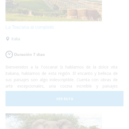
La Toscana al completo
Italia
Duración 7 dias
Bienvenidos a la Toscana! Si hablamos de la dolce vita
italiana, hablamos de esta región. El encanto y belleza de
sus paisajes son algo indescriptible. Cuenta con obras de
arte excepcionales, una cocina increíble y paisajes
interminables de viñedos, alamedas y olivares. Un visita a
uno de los museos más importantes o una degustación de
VER RUTA
vinos y quesos, tu eliges!