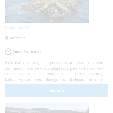
Patagonia Clásica
Argentina
Duración 10 dias
En la Patagonia Argentina puedes tocar la naturaleza con
tus manos... con servicios adaptados para que vivas una
experiencia sin límites! Podrás ver de cerca Pingüinos,
Lobos Marinos, aves, Navegar con Ballenas... visitar el
Glaciar Perito Moreno o navegar las aguas del Canal de
Beagle... un viaje que no te dejará indiferente... el Turismo
VER RUTA
Accesible es posible!