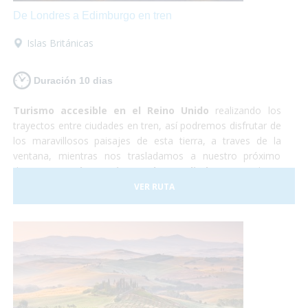
De Londres a Edimburgo en tren
Islas Británicas
Duración 10 dias
Turismo accesible en el Reino Unido
realizando los
trayectos entre ciudades en tren, así podremos disfrutar de
los maravillosos paisajes de esta tierra, a traves de la
ventana, mientras nos trasladamos a nuestro próximo
destino.
Londres, Liverpool y Edimburgo
, cultura,
shopping, historia y naturaleza. Un país completamente
VER RUTA
preparado para hacer que la experiencia de todos los
viajeros sea realmente inolvidable.