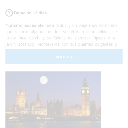
Duración 13 dias
Turismo accesible
para todos y un viaje muy completo
que recorre algunos de los secretos más increibles de
Costa Rica: Sarchi y su fábrica de Carretas Típicas o su
Jardín Botánico, Monteverde con sus puentes colgantes y
lugar de residencia del Quetzal, el Volcan Arenal y sus aguas
termales, Sarapiqui con su naturaleza y el tour del
VER RUTA
chocolate para terminar relajándonos en las playas de
arena blanca de la costa caribeña.