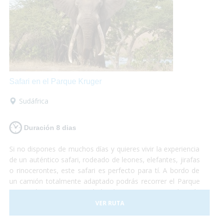
Safari en el Parque Kruger
Sudáfrica
Duración 8 dias
Si no dispones de muchos días y quieres vivir la experiencia
de un auténtico safari, rodeado de leones, elefantes, jirafas
o rinocerontes, este safari es perfecto para tí. A bordo de
un camión totalmente adaptado podrás recorrer el Parque
Nacional Kruger, sin duda la reserva natural más
importante de África y dónde podrás sentir la cercanía con
VER RUTA
la fauna más espectacular del planeta. No te lo puedes