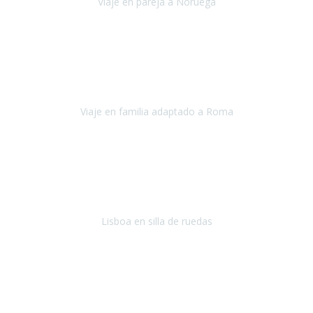
Viaje en pareja a Noruega
Noruega
Agosto 2022
Sinceramente disfrutar con la familia y la tranquilidad que nos dáis
en Travel Xperience es lo mejor del viaje. Sin problemas y con la
confianza plena en que todo iba a salir bien.
Viaje en familia adaptado a Roma
Roma y Pompeya
Julio 2022
En general: súper súper súper bien!
Habitación bien adaptada
,
gente muy amable y dispuesta, guias y tours muy adecuados.... y
todo muy bien organizado! Así da gusto..!
Lisboa en silla de ruedas
Lisboa
agosto de 2022
Era mi primer viaje en avión, elegí como destino la ciudad de la luz,
París. Y no me defraudó. Fue una semana increíble, desde la ida, en
Sevilla, hasta la vuelta.