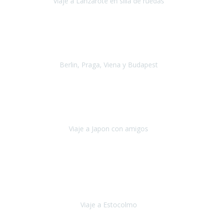
Viaje a Lanzarote en silla de ruedas
Lanzarote
Julio 2021
Por primera vez decidimos hacer un viaje que incluyera
varios paises
, algo que nos preocupaba mucho por coger varios
transportes, diferentes hoteles, alquiler
Berlin, Praga, Viena y Budapest
Alemania, Chequia, Austria y Budapest
Agosto 2019
Padezco de una enfermedad degenerativa
y, a día de hoy,
camino con ayuda de un bastón y teniendo cada vez más
dificultades con las barreras arquitectónicas y
Viaje a Japon con amigos
Japón
Julio 2019
El viatge a Estocolm amb l’organització de Travel Xperience
ha estat un èxit total.
Des de els consells per poder portar les
bateries de liti a l’avió,
sort del que ens ha
Viaje a Estocolmo
Estocolmo