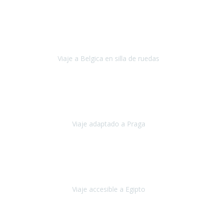
Alemania
Agosto, 2023
Lo primero, deciros que
voy en silla de ruedas
y era el primer
viaje que hacía con mi hermana.
Viaje a Belgica en silla de ruedas
Bélgica
Junio, 2023
Hemos confiado en Travel Xperience por tercera vez
y
esperamos hacerlo nuevamente el próximo verano.
Viaje adaptado a Praga
Praga
Mayo, 2023
Queremos agradecer a Travel Xperience la organización de este
viaje.
Viaje accesible a Egipto
Egipto
Marzo, 2023