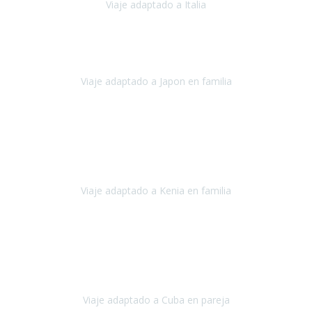
Viaje adaptado a Italia
Italia
Octubre 2023
Lo primero daros las gracias a Belén y a todo el equipo. Nos hemos
sentido totalmente respaldados por vosotros en todo momento.
Viaje adaptado a Japon en familia
Japón
Octubre 2023
El viaje
, el país, los paisajes, la gente,
todo genial
y precioso, nos
han cuidado en cada momento y detalle,
los hoteles
son
impresionantes,
Viaje adaptado a Kenia en familia
Kenia
Agosto 2023
La atención ha sido estupenda
durante todo el proceso, al
tratarse de un viaje privado para mi y mi mujer todos los traslados
los hicimos en coches,
al más mínimo problema
Viaje adaptado a Cuba en pareja