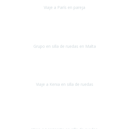
Viaje a París en pareja
París
septiembre de 2021
Acabo de llegar de Malta y el grupo de wasap no deja de sonar, con
fotos o con comentarios sobre como lo hemos pasado.
Grupo en silla de ruedas en Malta
Malta
Agosto 2021
Somos una familia con dos niños pequeños y yo tengo una
enfermedad degenerativa que ya no permite caminar, sin embargo
a todos nos encanta viajar.
Viaje a Kenia en silla de ruedas
Kenia
Junio 2021
Si tienes movilidad reducida o eres usuario/a de silla de ruedas o
sillamóvil y te da miedo viajar porque no sabes con las barreras que
te vas a encontrar, ponte en contacto con