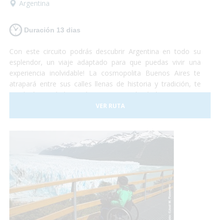
Argentina
Duración 13 dias
Con este circuito podrás descubrir Argentina en todo su
esplendor, un viaje adaptado para que puedas vivir una
experiencia inolvidable! La cosmopolita Buenos Aires te
atrapará entre sus calles llenas de historia y tradición, te
quedarás con la boca abierta contemplando la imponencia
del Glaciar Perito Moreno, te emocionarás al sentir la
VER RUTA
presencia de las ballenas a tu alrededor y podrás disfrutar
de la espectacularidad de las Cataratas del Iguazú... Te
animas? Turismo accesible con todas las garantías!