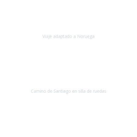
Noviembre 2023
Nuestro viaje familiar a Noruega, organizado por Travel Xperience,
ha sido un un éxito. Todo ha estado organizado
cronométricamente, desde traslados y hoteles a los viajes en barco.
Viaje adaptado a Noruega
Noruega
Agosto 2023
A través de este medio quería dejar mi comentario sobre la
excelente logística que diseñó Travel Xperience para que mi hijo
Conrado lograra el gran objetivo de recorrer el Camino de Santiago
de Co
Camino de Santiago en silla de ruedas
Camino de Santiago
Julio 2023
Para mí fue un servicio muy acorde a mis necesidades además,
ustedes siempre estuvieron muy atentos a cualquier consulta que
necesitáramos.