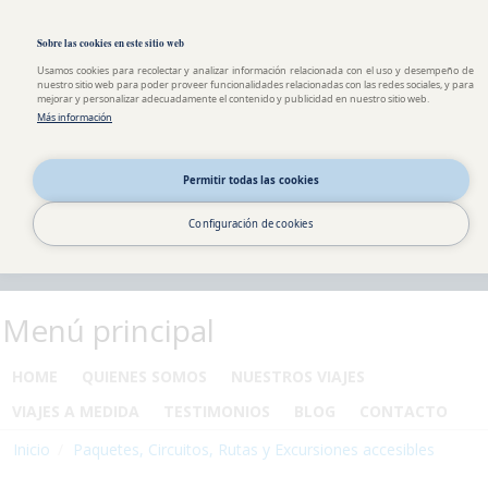
Pasar al contenido principal
Toggle high contrast
Sobre las cookies en este sitio web
Usamos cookies para recolectar y analizar información relacionada con el uso y desempeño de
nuestro sitio web para poder proveer funcionalidades relacionadas con las redes sociales, y para
mejorar y personalizar adecuadamente el contenido y publicidad en nuestro sitio web.
Más información
Permitir todas las cookies
Configuración de cookies
Menú principal
HOME
QUIENES SOMOS
NUESTROS VIAJES
VIAJES A MEDIDA
TESTIMONIOS
BLOG
CONTACTO
Inicio
Paquetes, Circuitos, Rutas y Excursiones accesibles