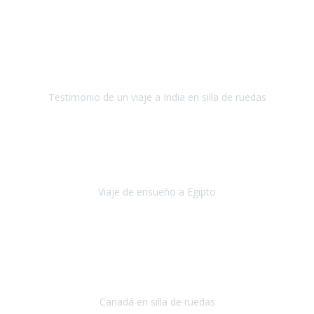
Fuerteventura
Septiembre 2022
La organización de mi viaje a la India fue excelente, los hoteles
estaban bien elegidos, el guía y el conductor cumplieron con su
cometido.
Testimonio de un viaje a India en silla de ruedas
India
Octubre 2022
Uno de los sueños de mi esposa y mío
, casi desde el día en que
nos conocimos
era poder visitar a Egipto
.
Viaje de ensueño a Egipto
Egipto
Octubre 2022
Ha sido una semana inolvidable en
Niagara y Toronto
(Canadá)
cumpliendo un sueño después de haberlo tenido que anular por el
COVID-19 en el año 2020.
Canadá en silla de ruedas