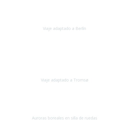
Nuestro viaje familiar a Berlín
organizado por Travel Xperience
ha sido fantástico
, desde el inicio con los preparativos y luego allí
en destino con los traslados
Viaje adaptado a Berlín
Berlín
Diciembre 2023
Este viaje a Tromsø nos ha permitido llegar a sitios y hacer
actividades que no habríamos podido imaginar: ver las auroras
boreales en un cielo estrellado a casi -12ºC, contemplar las ballenas
en
Viaje adaptado a Tromsø
Tromsø, Noruega
Noviembre 2023
Hola equipo!
Pues la vuelta a la realidad es dura, sobretodo después de unas
vacaciones de ensueño.
Auroras boreales en silla de ruedas
Tromso, Noruega