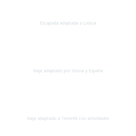
Acabo de regresar de
Lisboa
, una ciudad maravillosa con una gente
impresionante.
Escapada adaptada a Lisboa
Lisboa
Abril, 2024
Primero que nada, agradecerles de parte de Christian, Emilio y mi
persona por estar al pendiente en nuestro viaje, resolviendo
rápidamente los imprevistos que en una travesía como estas siemp
Viaje adaptado por Grecia y España
Grecia y España
Octubre, 2023
Destino: Tenerife sur, cerca de la playa de los cristianos. Hotel Sol y
Mar: un hotel totalmente adaptado, donde todo son comodidades.
¡Tiene todas las instalaciones adaptadas!
Viaje adaptado a Tenerife con actividades
Tenerife, España
Abril, 2024