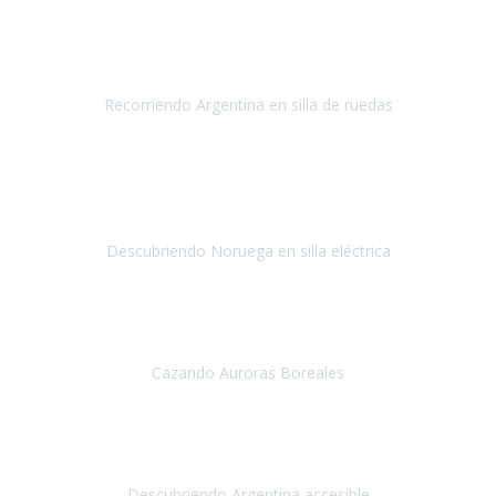
Disneyland París
Abril 2019
Este viaje no hubiera sido posible sin la organización de
Travel Xpirience.
Recorriendo Argentina en silla de ruedas
Argentina
Marzo 2019
Teniamos muchas ganas de conocer los fiordos noruegos
y
siempre por las limitaciones nos fue imposible, la verdad
nos
quedamos impresionados por la ate
Descubriendo Noruega en silla eléctrica
Noruega
Mayo 2019
Nuestra primera experiencia con Travel Xperience
, ha sido un
viaje a Tromso en Noruega,
para ver las auroras boreales.
Cazando Auroras Boreales
Tromsø
Diciembre 2018
Gracias por hacer realidad un sueño: poder viajar a casi
todos los rincones del mundo.
Descubriendo Argentina accesible