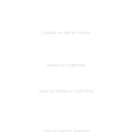
Ha sido una semana inolvidable en
Niagara y Toronto
(Canadá)
cumpliendo un sueño después de haberlo tenido que anular por el
COVID-19 en el año 2020.
Canadá en silla de ruedas
Toronto y Niágara
Julio 2022
Si tengo que describir mi viaje a Argentina en una palabra seria,
INCREIBLE.
Naiara en Argentina
Argentina
Junio 2022
"HA SIDO UN VIAJE ESPECTACULAR - UN VIAJE CON MAYUSCULAS"
Viaje en familia a Costa Rica
Costa Rica
Julio 2022
Después del accidente, ha sido muy complejo y difícil organizar
viajes.
Luna de miel en Maldivas