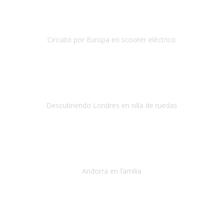
pero una de nosotras cinco, Soledad, necesita de servicios
accesibles ya que tiene problemas para cami
Circuito por Europa en scooter eléctrico
Circuito por Europa
Septiembre / Octubre 2018
El viaje fue una gran experiencia
ya que
era la primera vez
que viajaba al extranjero en avión.
La verdad es que esa parte
fue la más tediosa del viaje.
Descubriendo Londres en silla de ruedas
Londres
Septiembre 2018
Queria compartir con vosotros mi experiencia a
un país
preciosismo y accesible como es Andorra
, y sobre todo hacer
publico mi agradecimiento a Travel Xperienc
Andorra en familia
Andorra
Septiembre 2018
Es la segunda vez que cerramos un viaje con Travel Xperience y la
verdad que todo perfecto, gente seria que se preocupa por hacer de