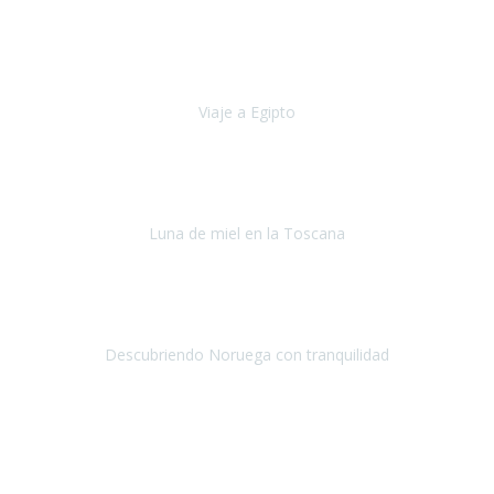
Hace cinco años empecé a tener problemas de movilidad (debido a
la columna), no aguantaba mucho tiempo caminando y me tenia
que sentar cada pocos metros.
Viaje a Egipto
Egipto
Octubre, 2019
Si tuviese que volver a viajar,
lo haría sin duda con Travel
Experience
.
Luna de miel en la Toscana
La Toscana
Septiembre, 2019
Hicimos un recorrido en julio por distintas ciudades de Noruega
durante 9 días.
Descubriendo Noruega con tranquilidad
Noruega
Julio 2019
Una vez más hemos vuelto a
depositar nuestra confianza en
Travel-Xperience
para asegurarnos, con total seguridad, de
unas
vacaciones accesibles.
Nuestro destino el