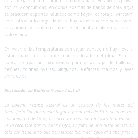
horas de la mañana. Durante la temporada de verano, las playas
son muy concurridas, en donde además de baños de sol y agua
se practican deportes náuticos como kayak, canotaje, windsurf,
entre otros. A lo largo de ellas, hay balnearios con servicios de
restaurante y confiterías que se encuentran abiertos durante
todo el año.
En invierno, las temperaturas son bajas, aunque no hay nieve al
estar situada a la orilla del mar, moderador del clima. En esta
época se realizan excursiones para el avistaje de ballenas,
delfines
,
toninas overas
,
pingüinos
,
elefantes marinos
y aves
entre otros.
Destacado: La Ballena Franca Austral
La Ballena Franca Austral es un cetáceo de los mares del
Hemisferio Sur que puede llegar a pesar más de 50 toneladas, con
una longitud de 16 m; al nacer, las crías pesan hasta 3 toneladas.
Se la reconoce por su color negro, su falta de una aleta dorsal, su
cola con hendidura que permanece fuera del agua al sumergirse y