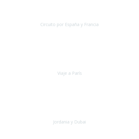
Pasamos unos días inolvidables
, se cuidaron todos los detalles
desde los hoteles con ubicaciones estratégicas cercanos a los
lugares más emblemáticos de cada
Circuito por España y Francia
España y Francia
Septiembre 2019
La escapada a París
organizada por la agencia Travel Xperience
ha sido fantástica por lo completo de la información recibida, por la
total accesibilidad del hotel, por la comodida
Viaje a París
París
Septiembre 2019
Viaje a Jordania con extensión a Dubai, jamás pensé que podría ver
sitios como Petra, el desierto de Wadi Rum, Mar muerto, ha sido
una experiencia maravillosa que he podido comp
Jordania y Dubai
Jordania y Dubai
Julio 2019