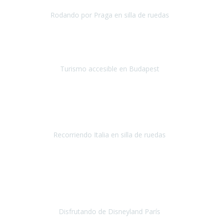
Rodando por Praga en silla de ruedas
Praga
Mayo 2019
¡Hola equipo de Travel Xperience!
Quería que supierais mi
impresión del viaje a Budapest.
Turismo accesible en Budapest
Budapest
Mayo 2019
¡Hola equipo de
Travel Xperience
! Ya estamos de regreso.
Fue un
viaje maravilloso.
Recorriendo Italia en silla de ruedas
Italia
Abril/Mayo 2019
Ha sido mi primer viaje con Travel Xperience
y
la experiencia
no ha podido ser más maravillosa
, todo facilidades y amabilidad
desde el minuto uno.
Disfrutando de Disneyland París