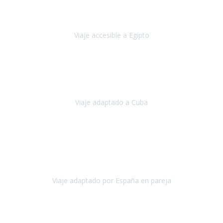
Queremos agradecer a Travel Xperience la organización de este
viaje.
Viaje accesible a Egipto
Egipto
Marzo, 2023
Hemos vivido un viaje que pensábamos que nunca podríamos llevar
a cabo.
Viaje adaptado a Cuba
Cuba
Abril, 2023
Estimada Julieta, antes que nada, quiero felicitarte y agradecerte por
la excelente planificación, coordinación y disposición
para que
nuestro viaje a España haya sido una experiencia inol
Viaje adaptado por España en pareja
España
Octubre, 2023
El viaje a Egipto ha sido precioso. Tenía ganas de hacer este viaje