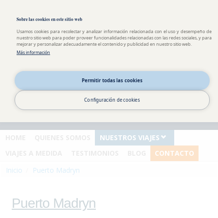
Pasar al contenido principal
Toggle high contrast
Sobre las cookies en este sitio web
Usamos cookies para recolectar y analizar información relacionada con el uso y desempeño de
nuestro sitio web para poder proveer funcionalidades relacionadas con las redes sociales, y para
mejorar y personalizar adecuadamente el contenido y publicidad en nuestro sitio web.
Más información
Información y
reservas
Permitir todas las cookies
España : 0034 911 875 940
Andorra : 00376 822 379
Configuración de cookies
Argentina : 0054 351 568 18
93
HOME
QUIENES SOMOS
NUESTROS VIAJES
VIAJES A MEDIDA
TESTIMONIOS
BLOG
CONTACTO
Inicio
Puerto Madryn
Puerto Madryn