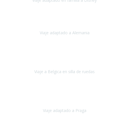
Viaje adaptado en familia a Disney
Disney y París
Julio, 2023
Buenos días!!
Viaje adaptado a Alemania
Alemania
Agosto, 2023
Lo primero, deciros que
voy en silla de ruedas
y era el primer
viaje que hacía con mi hermana.
Viaje a Belgica en silla de ruedas
Bélgica
Junio, 2023
Hemos confiado en Travel Xperience por tercera vez
y
esperamos hacerlo nuevamente el próximo verano.
Viaje adaptado a Praga
Praga
Mayo, 2023