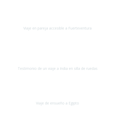
Hola Belén buenos días! Ya volvimos ayer y hemos descansado un
poco, quería agradecerte el trabajo que hiciste ya que el viaje ha
salido de 10.
Viaje en pareja accesible a Fuerteventura
Fuerteventura
Septiembre 2022
La organización de mi viaje a la India fue excelente, los hoteles
estaban bien elegidos, el guía y el conductor cumplieron con su
cometido.
Testimonio de un viaje a India en silla de ruedas
India
Octubre 2022
Uno de los sueños de mi esposa y mío
, casi desde el día en que
nos conocimos
era poder visitar a Egipto
.
Viaje de ensueño a Egipto
Egipto
Octubre 2022