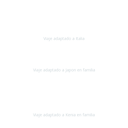
Julio 2023
Para mí fue un servicio muy acorde a mis necesidades además,
ustedes siempre estuvieron muy atentos a cualquier consulta que
necesitáramos.
Viaje adaptado a Italia
Italia
Octubre 2023
Lo primero daros las gracias a Belén y a todo el equipo. Nos hemos
sentido totalmente respaldados por vosotros en todo momento.
Viaje adaptado a Japon en familia
Japón
Octubre 2023
El viaje
, el país, los paisajes, la gente,
todo genial
y precioso, nos
han cuidado en cada momento y detalle,
los hoteles
son
impresionantes,
Viaje adaptado a Kenia en familia
Kenia
Agosto 2023