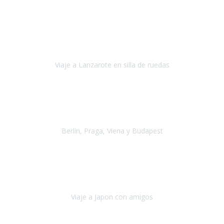
Junio 2021
Si tienes movilidad reducida o eres usuario/a de silla de ruedas o
sillamóvil y te da miedo viajar porque no sabes con las barreras que
te vas a encontrar, ponte en contacto con
Viaje a Lanzarote en silla de ruedas
Lanzarote
Julio 2021
Por primera vez decidimos hacer un viaje que incluyera
varios paises
, algo que nos preocupaba mucho por coger varios
transportes, diferentes hoteles, alquiler
Berlin, Praga, Viena y Budapest
Alemania, Chequia, Austria y Budapest
Agosto 2019
Padezco de una enfermedad degenerativa
y, a día de hoy,
camino con ayuda de un bastón y teniendo cada vez más
dificultades con las barreras arquitectónicas y
Viaje a Japon con amigos
Japón
Julio 2019