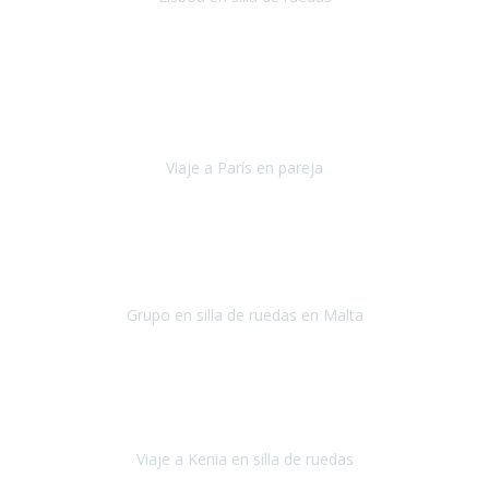
Lisboa
agosto de 2022
Era mi primer viaje en avión, elegí como destino la ciudad de la luz,
París. Y no me defraudó. Fue una semana increíble, desde la ida, en
Sevilla, hasta la vuelta.
Viaje a París en pareja
París
septiembre de 2021
Acabo de llegar de Malta y el grupo de wasap no deja de sonar, con
fotos o con comentarios sobre como lo hemos pasado.
Grupo en silla de ruedas en Malta
Malta
Agosto 2021
Somos una familia con dos niños pequeños y yo tengo una
enfermedad degenerativa que ya no permite caminar, sin embargo
a todos nos encanta viajar.
Viaje a Kenia en silla de ruedas
Kenia