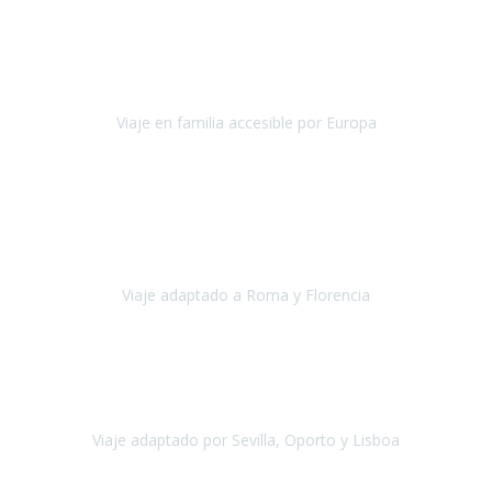
Nuestra experiencia con Travel Xperience fue muy positiva
,
desde el inicio de los preparativos del viaje atendieron cada una de
nuestras inquietudes, solicitude
Viaje en familia accesible por Europa
Europa
Septiembre 2022
Agradecer una vez más a Travel-Xperience
por su trabajo y
profesionalidad. Organización diez, tanto en aeropuertos, estación
de tren, asistencias, hoteles y material.
Viaje adaptado a Roma y Florencia
Roma y Florencia
Octubre 2022
Viajamos desde México. Tuvimos una muy buena experiencia y les
agradezco vuestro apoyo. Lo pasamos super. Las guías
maravillosas ambas, el Portus Cale, súper en todos sentidos.
Viaje adaptado por Sevilla, Oporto y Lisboa
Andalucía y Portugal
Octubre 2022