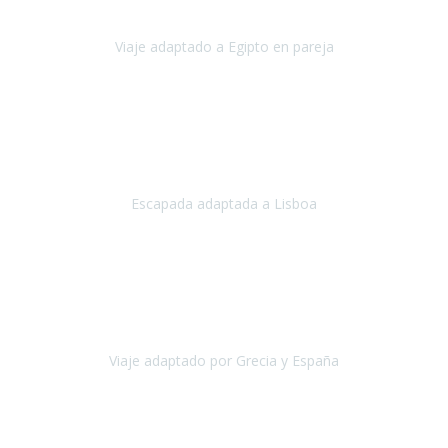
pero me daba un poco miedo porque me habían dicho que el pais
no estaba nada adaptado.
Viaje adaptado a Egipto en pareja
Egipto
Mayo, 2023
Es la segunda vez que viajo con Travel Xperience y habrá más.
Acabo de regresar de
Lisboa
, una ciudad maravillosa con una gente
impresionante.
Escapada adaptada a Lisboa
Lisboa
Abril, 2024
Primero que nada, agradecerles de parte de Christian, Emilio y mi
persona por estar al pendiente en nuestro viaje, resolviendo
rápidamente los imprevistos que en una travesía como estas siemp
Viaje adaptado por Grecia y España
Grecia y España
Octubre, 2023
Destino: Tenerife sur, cerca de la playa de los cristianos. Hotel Sol y