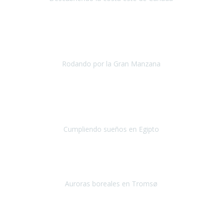
Canadá
Junio 2019
La verdad es que ya me cuesta ver a
Travel Xperience como una
agencia de viajes accesibles
y no como un@s amig@s y es que
otra vez se han vuelto a superar...
Rodando por la Gran Manzana
Nueva York
Abril 2019
Llevo 12 años luchando contra la ELA,
hace 7 años, los médicos
me dijeron que prácticamente me olvidara de hacer grandes viajes
en avión...Pero tamb
Cumpliendo sueños en Egipto
Egipto
Enero 2019
Nuestra primera experiencia con Travel Xperience
, ha sido un
viaje a Tromso en Noruega, para ver las auroras boreales.
Auroras boreales en Tromsø
Tromsø - noruega
Diciembre 2018
Desde México nos decidimos a realizar un viaje por Europa