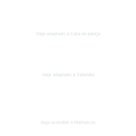
La atención ha sido estupenda
durante todo el proceso, al
tratarse de un viaje privado para mi y mi mujer todos los traslados
los hicimos en coches,
al más mínimo problema
Viaje adaptado a Cuba en pareja
Cuba
Febrero 2023
Tailandia era uno de los viajes que desde siempre tenía en mente y
he vuelto encantado de la vida, he alucinado.
Viaje adaptado a Tailandia
Tailandia
Noviembre 2022
Nuestra experiencia ha sido inmejorable.
La atención que nos
brindaron Abdeljalil y Khadija en el Riad fue al más puro estilo
'padres', siempre cuidadosos, cari
Viaje accesible a Marruecos
Marruecos
Octubre 2022