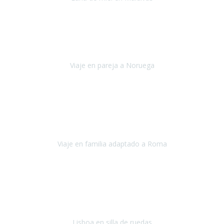
Maldivas
Agosto de 2022
El viaje fue sobre ruedas desde un principio, no pensé que
viajar en
avión en sillas de ruedas eléctricas
sería tan sencillo.
Viaje en pareja a Noruega
Noruega
Agosto 2022
Sinceramente disfrutar con la familia y la tranquilidad que nos dáis
en Travel Xperience es lo mejor del viaje. Sin problemas y con la
confianza plena en que todo iba a salir bien.
Viaje en familia adaptado a Roma
Roma y Pompeya
Julio 2022
En general: súper súper súper bien!
Habitación bien adaptada
,
gente muy amable y dispuesta, guias y tours muy adecuados.... y
todo muy bien organizado! Así da gusto..!
Lisboa en silla de ruedas