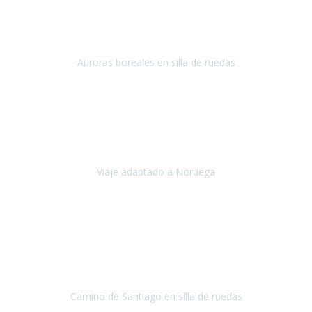
Noviembre 2023
Hola equipo!
Pues la vuelta a la realidad es dura, sobretodo después de unas
vacaciones de ensueño.
Auroras boreales en silla de ruedas
Tromso, Noruega
Noviembre 2023
Nuestro viaje familiar a Noruega, organizado por Travel Xperience,
ha sido un un éxito. Todo ha estado organizado
cronométricamente, desde traslados y hoteles a los viajes en barco.
Viaje adaptado a Noruega
Noruega
Agosto 2023
A través de este medio quería dejar mi comentario sobre la
excelente logística que diseñó Travel Xperience para que mi hijo
Conrado lograra el gran objetivo de recorrer el Camino de Santiago
de Co
Camino de Santiago en silla de ruedas
Camino de Santiago