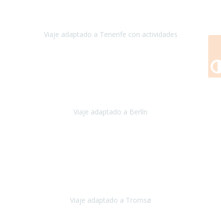
Mar: un hotel totalmente adaptado, donde todo son comodidades.
¡Tiene todas las instalaciones adaptadas!
Viaje adaptado a Tenerife con actividades
Tenerife, España
Abril, 2024
Nuestro viaje familiar a Berlín
organizado por Travel Xperience
ha sido fantástico
, desde el inicio con los preparativos y luego allí
en destino con los traslados
Viaje adaptado a Berlín
Berlín
Diciembre 2023
Este viaje a Tromsø nos ha permitido llegar a sitios y hacer
actividades que no habríamos podido imaginar: ver las auroras
boreales en un cielo estrellado a casi -12ºC, contemplar las ballenas
en
Viaje adaptado a Tromsø
Tromsø, Noruega