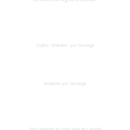
Argentina
Septiembre 2018
Resumir este viaje
en pocas palabras:
MAGNÍFICO Y BIEN
ORGANIZADO
. Os daré más de detalles, porque la experiencia lo
vale.
Cuatro "Grandes" por Noruega
Bergen y Oslo - Noruega
Junio 2019
Os quiero agradecer todo el trabajo realizado en nuestro
viaje a Noruega
, ha sido un tour precioso, perfectamente
planificado,
no hemos tenido ningún problema con ningún
Rodando por Noruega
Noruega
Mayo 2019
Viajar con Travel Xperience
supone, en nuestro caso, poder
planificar nuestro viaje desde el principio adaptándolo a nuestros
gustos y necesidades sin preocuparnos de esas gestion
Descubriendo la costa este de Canadá