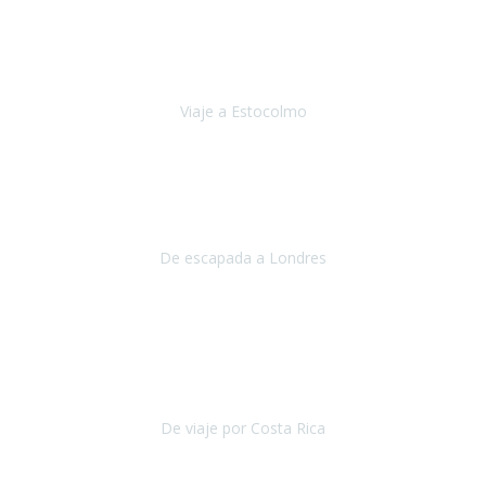
El viatge a Estocolm amb l’organització de Travel Xperience
ha estat un èxit total.
Des de els consells per poder portar les
bateries de liti a l’avió,
sort del que ens ha
Viaje a Estocolmo
Estocolmo
Julio 2019
Queremos daros las gracias por el viaje que nos habeis organizado.
Ha salido todo muy bien y hemos disfrutado mucho.
De escapada a Londres
Londres
Agosto 2019
Gracias a Travel Xperience por hacer de Costa Rica un
estupendo destino accesible
para las personas con movilidad
reducida.
De viaje por Costa Rica
Costa Rica
Julio 2019