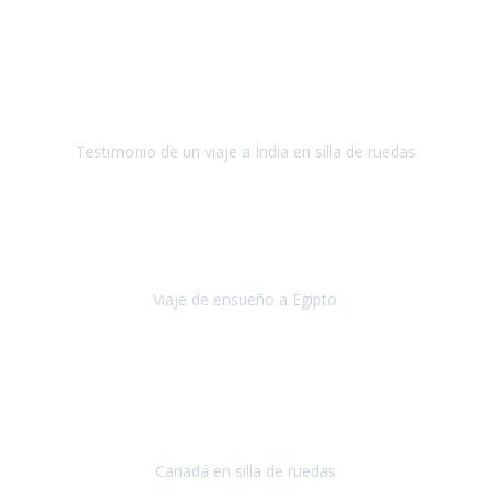
Fuerteventura
Septiembre 2022
La organización de mi viaje a la India fue excelente, los hoteles
estaban bien elegidos, el guía y el conductor cumplieron con su
cometido.
Testimonio de un viaje a India en silla de ruedas
India
Octubre 2022
Uno de los sueños de mi esposa y mío
, casi desde el día en que
nos conocimos
era poder visitar a Egipto
.
Viaje de ensueño a Egipto
Egipto
Octubre 2022
Ha sido una semana inolvidable en
Niagara y Toronto
(Canadá)
cumpliendo un sueño después de haberlo tenido que anular por el
COVID-19 en el año 2020.
Canadá en silla de ruedas