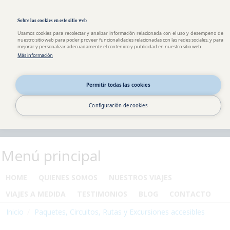
Pasar al contenido principal
Toggle high contrast
Sobre las cookies en este sitio web
Usamos cookies para recolectar y analizar información relacionada con el uso y desempeño de
nuestro sitio web para poder proveer funcionalidades relacionadas con las redes sociales, y para
mejorar y personalizar adecuadamente el contenido y publicidad en nuestro sitio web.
Más información
Permitir todas las cookies
Configuración de cookies
Menú principal
HOME
QUIENES SOMOS
NUESTROS VIAJES
VIAJES A MEDIDA
TESTIMONIOS
BLOG
CONTACTO
Inicio
Paquetes, Circuitos, Rutas y Excursiones accesibles