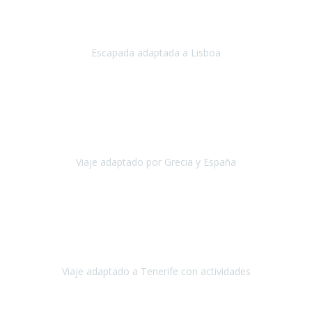
Acabo de regresar de
Lisboa
, una ciudad maravillosa con una gente
impresionante.
Escapada adaptada a Lisboa
Lisboa
Abril, 2024
Primero que nada, agradecerles de parte de Christian, Emilio y mi
persona por estar al pendiente en nuestro viaje, resolviendo
rápidamente los imprevistos que en una travesía como estas siemp
Viaje adaptado por Grecia y España
Grecia y España
Octubre, 2023
Destino: Tenerife sur, cerca de la playa de los cristianos. Hotel Sol y
Mar: un hotel totalmente adaptado, donde todo son comodidades.
¡Tiene todas las instalaciones adaptadas!
Viaje adaptado a Tenerife con actividades
Tenerife, España
Abril, 2024