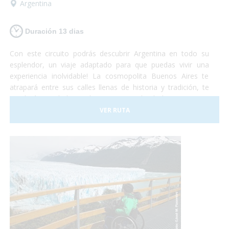
Argentina
Duración 13 dias
Con este circuito podrás descubrir Argentina en todo su
esplendor, un viaje adaptado para que puedas vivir una
experiencia inolvidable! La cosmopolita Buenos Aires te
atrapará entre sus calles llenas de historia y tradición, te
quedarás con la boca abierta contemplando la imponencia
del Glaciar Perito Moreno, te emocionarás al sentir la
VER RUTA
presencia de las ballenas a tu alrededor y podrás disfrutar
de la espectacularidad de las Cataratas del Iguazú... Te
animas? Turismo accesible con todas las garantías!