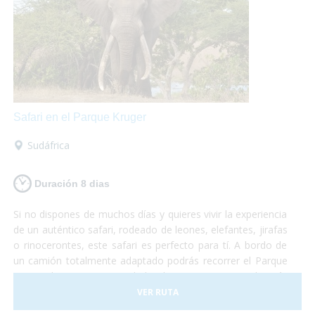
Safari en el Parque Kruger
Sudáfrica
Duración 8 dias
Si no dispones de muchos días y quieres vivir la experiencia
de un auténtico safari, rodeado de leones, elefantes, jirafas
o rinocerontes, este safari es perfecto para tí. A bordo de
un camión totalmente adaptado podrás recorrer el Parque
Nacional Kruger, sin duda la reserva natural más
importante de África y dónde podrás sentir la cercanía con
VER RUTA
la fauna más espectacular del planeta. No te lo puedes