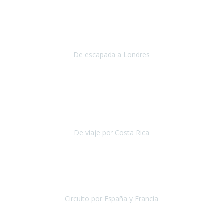
Julio 2019
Queremos daros las gracias por el viaje que nos habeis organizado.
Ha salido todo muy bien y hemos disfrutado mucho.
De escapada a Londres
Londres
Agosto 2019
Gracias a Travel Xperience por hacer de Costa Rica un
estupendo destino accesible
para las personas con movilidad
reducida.
De viaje por Costa Rica
Costa Rica
Julio 2019
Pasamos unos días inolvidables
, se cuidaron todos los detalles
desde los hoteles con ubicaciones estratégicas cercanos a los
lugares más emblemáticos de cada
Circuito por España y Francia
España y Francia
Septiembre 2019