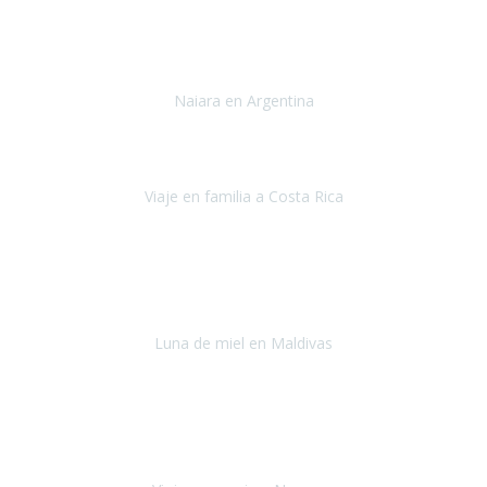
Toronto y Niágara
Julio 2022
Si tengo que describir mi viaje a Argentina en una palabra seria,
INCREIBLE.
Naiara en Argentina
Argentina
Junio 2022
"HA SIDO UN VIAJE ESPECTACULAR - UN VIAJE CON MAYUSCULAS"
Viaje en familia a Costa Rica
Costa Rica
Julio 2022
Después del accidente, ha sido muy complejo y difícil organizar
viajes.
Luna de miel en Maldivas
Maldivas
Agosto de 2022
El viaje fue sobre ruedas desde un principio, no pensé que
viajar en
avión en sillas de ruedas eléctricas
sería tan sencillo.