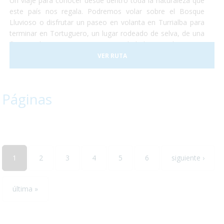
Un viaje para conocer desde dentro toda la naturaleza que
este país nos regala. Podremos volar sobre el Bosque
Lluvioso o disfrutar un paseo en volanta en Turrialba para
terminar en Tortuguero, un lugar rodeado de selva, de una
flora exuberante y una gran cantidad de animales como
monos, perezosos, tapires, entre otros. Terminaremos
VER RUTA
nuestro viaje disfrutando del clima de las playas de caribe
en un hotel increible justo a la entrada del conocido parque
nacional de Manuel Antonio.
Páginas
1
2
3
4
5
6
siguiente ›
última »