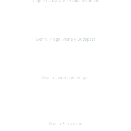
Viaje a Lanzarote en silla de ruedas
Lanzarote
Julio 2021
Por primera vez decidimos hacer un viaje que incluyera
varios paises
, algo que nos preocupaba mucho por coger varios
transportes, diferentes hoteles, alquiler
Berlin, Praga, Viena y Budapest
Alemania, Chequia, Austria y Budapest
Agosto 2019
Padezco de una enfermedad degenerativa
y, a día de hoy,
camino con ayuda de un bastón y teniendo cada vez más
dificultades con las barreras arquitectónicas y
Viaje a Japon con amigos
Japón
Julio 2019
El viatge a Estocolm amb l’organització de Travel Xperience
ha estat un èxit total.
Des de els consells per poder portar les
bateries de liti a l’avió,
sort del que ens ha
Viaje a Estocolmo
Estocolmo