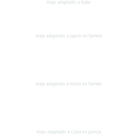
Viaje adaptado a Italia
Italia
Octubre 2023
Lo primero daros las gracias a Belén y a todo el equipo. Nos hemos
sentido totalmente respaldados por vosotros en todo momento.
Viaje adaptado a Japon en familia
Japón
Octubre 2023
El viaje
, el país, los paisajes, la gente,
todo genial
y precioso, nos
han cuidado en cada momento y detalle,
los hoteles
son
impresionantes,
Viaje adaptado a Kenia en familia
Kenia
Agosto 2023
La atención ha sido estupenda
durante todo el proceso, al
tratarse de un viaje privado para mi y mi mujer todos los traslados
los hicimos en coches,
al más mínimo problema
Viaje adaptado a Cuba en pareja