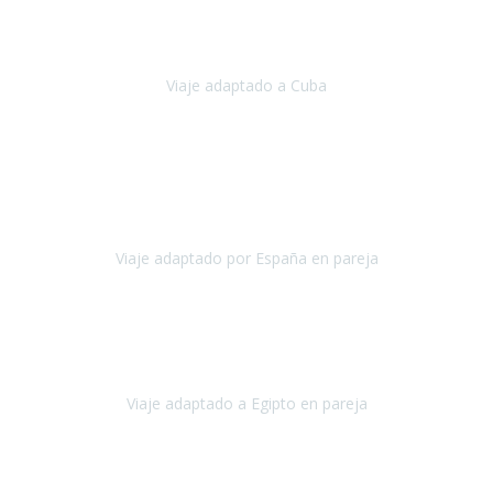
Hemos vivido un viaje que pensábamos que nunca podríamos llevar
a cabo.
Viaje adaptado a Cuba
Cuba
Abril, 2023
Estimada Julieta, antes que nada, quiero felicitarte y agradecerte por
la excelente planificación, coordinación y disposición
para que
nuestro viaje a España haya sido una experiencia inol
Viaje adaptado por España en pareja
España
Octubre, 2023
El viaje a Egipto ha sido precioso. Tenía ganas de hacer este viaje
pero me daba un poco miedo porque me habían dicho que el pais
no estaba nada adaptado.
Viaje adaptado a Egipto en pareja
Egipto
Mayo, 2023
Es la segunda vez que viajo con Travel Xperience y habrá más.