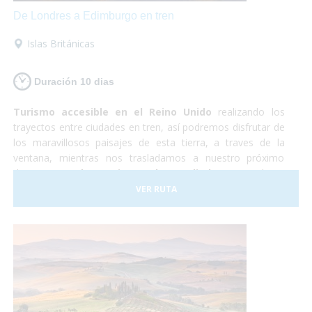
De Londres a Edimburgo en tren
Islas Británicas
Duración 10 dias
Turismo accesible en el Reino Unido
realizando los
trayectos entre ciudades en tren, así podremos disfrutar de
los maravillosos paisajes de esta tierra, a traves de la
ventana, mientras nos trasladamos a nuestro próximo
destino.
Londres, Liverpool y Edimburgo
, cultura,
shopping, historia y naturaleza. Un país completamente
VER RUTA
preparado para hacer que la experiencia de todos los
viajeros sea realmente inolvidable.