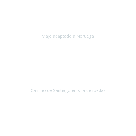
Noviembre 2023
Nuestro viaje familiar a Noruega, organizado por Travel Xperience,
ha sido un un éxito. Todo ha estado organizado
cronométricamente, desde traslados y hoteles a los viajes en barco.
Viaje adaptado a Noruega
Noruega
Agosto 2023
A través de este medio quería dejar mi comentario sobre la
excelente logística que diseñó Travel Xperience para que mi hijo
Conrado lograra el gran objetivo de recorrer el Camino de Santiago
de Co
Camino de Santiago en silla de ruedas
Camino de Santiago
Julio 2023
Para mí fue un servicio muy acorde a mis necesidades además,
ustedes siempre estuvieron muy atentos a cualquier consulta que
necesitáramos.