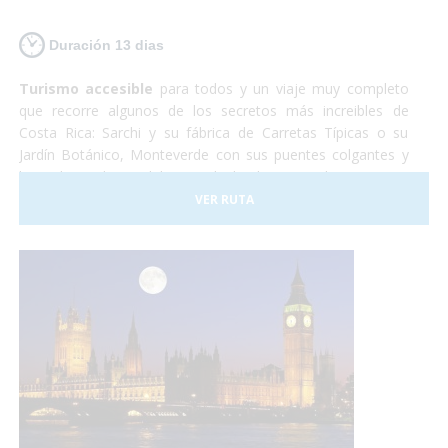
Duración 13 dias
Turismo accesible
para todos y un viaje muy completo
que recorre algunos de los secretos más increibles de
Costa Rica: Sarchi y su fábrica de Carretas Típicas o su
Jardín Botánico, Monteverde con sus puentes colgantes y
lugar de residencia del Quetzal, el Volcan Arenal y sus aguas
termales, Sarapiqui con su naturaleza y el tour del
VER RUTA
chocolate para terminar relajándonos en las playas de
arena blanca de la costa caribeña.