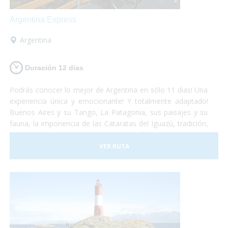
Argentina Express
Argentina
Duración 12 dias
Podrás conocer lo mejor de Argentina en sólo 11 dias! Una
experiencia única y emocionante! Y totalmente adaptado!
Buenos Aires y su Tango, La Patagonia, sus paisajes y su
fauna, la imponencia de las Cataratas del Iguazú, tradición,
historia, gastronomía y naturaleza, todo se conjuga para
hacer de este viaje una vivencia inolvidable! Anímate a
VER RUTA
sumergirte en este maravilloso país. Nosotros te llevamos!