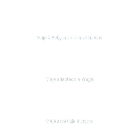
Alemania
Agosto, 2023
Lo primero, deciros que
voy en silla de ruedas
y era el primer
viaje que hacía con mi hermana.
Viaje a Belgica en silla de ruedas
Bélgica
Junio, 2023
Hemos confiado en Travel Xperience por tercera vez
y
esperamos hacerlo nuevamente el próximo verano.
Viaje adaptado a Praga
Praga
Mayo, 2023
Queremos agradecer a Travel Xperience la organización de este
viaje.
Viaje accesible a Egipto
Egipto
Marzo, 2023