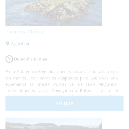
Patagonia Clásica
Argentina
Duración 10 dias
En la Patagonia Argentina puedes tocar la naturaleza con
tus manos... con servicios adaptados para que vivas una
experiencia sin límites! Podrás ver de cerca Pingüinos,
Lobos Marinos, aves, Navegar con Ballenas... visitar el
Glaciar Perito Moreno o navegar las aguas del Canal de
Beagle... un viaje que no te dejará indiferente... el Turismo
VER RUTA
Accesible es posible!