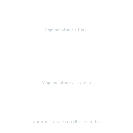
Nuestro viaje familiar a Berlín
organizado por Travel Xperience
ha sido fantástico
, desde el inicio con los preparativos y luego allí
en destino con los traslados
Viaje adaptado a Berlín
Berlín
Diciembre 2023
Este viaje a Tromsø nos ha permitido llegar a sitios y hacer
actividades que no habríamos podido imaginar: ver las auroras
boreales en un cielo estrellado a casi -12ºC, contemplar las ballenas
en
Viaje adaptado a Tromsø
Tromsø, Noruega
Noviembre 2023
Hola equipo!
Pues la vuelta a la realidad es dura, sobretodo después de unas
vacaciones de ensueño.
Auroras boreales en silla de ruedas
Tromso, Noruega