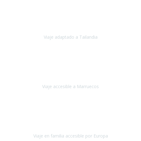
Cuba
Febrero 2023
Tailandia era uno de los viajes que desde siempre tenía en mente y
he vuelto encantado de la vida, he alucinado.
Viaje adaptado a Tailandia
Tailandia
Noviembre 2022
Nuestra experiencia ha sido inmejorable.
La atención que nos
brindaron Abdeljalil y Khadija en el Riad fue al más puro estilo
'padres', siempre cuidadosos, cari
Viaje accesible a Marruecos
Marruecos
Octubre 2022
Nuestra experiencia con Travel Xperience fue muy positiva
,
desde el inicio de los preparativos del viaje atendieron cada una de
nuestras inquietudes, solicitude
Viaje en familia accesible por Europa