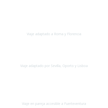
Europa
Septiembre 2022
Agradecer una vez más a Travel-Xperience
por su trabajo y
profesionalidad. Organización diez, tanto en aeropuertos, estación
de tren, asistencias, hoteles y material.
Viaje adaptado a Roma y Florencia
Roma y Florencia
Octubre 2022
Viajamos desde México. Tuvimos una muy buena experiencia y les
agradezco vuestro apoyo. Lo pasamos super. Las guías
maravillosas ambas, el Portus Cale, súper en todos sentidos.
Viaje adaptado por Sevilla, Oporto y Lisboa
Andalucía y Portugal
Octubre 2022
Hola Belén buenos días! Ya volvimos ayer y hemos descansado un
poco, quería agradecerte el trabajo que hiciste ya que el viaje ha
salido de 10.
Viaje en pareja accesible a Fuerteventura