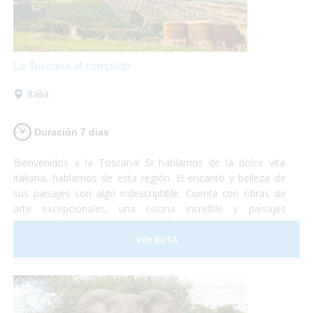
La Toscana al completo
Italia
Duración 7 dias
Bienvenidos a la Toscana! Si hablamos de la dolce vita
italiana, hablamos de esta región. El encanto y belleza de
sus paisajes son algo indescriptible. Cuenta con obras de
arte excepcionales, una cocina increíble y paisajes
interminables de viñedos, alamedas y olivares. Un visita a
uno de los museos más importantes o una degustación de
VER RUTA
vinos y quesos, tu eliges!