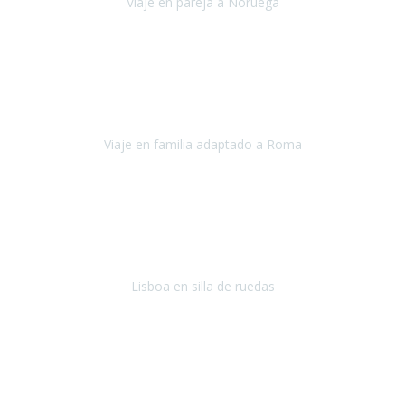
Viaje en pareja a Noruega
Noruega
Agosto 2022
Sinceramente disfrutar con la familia y la tranquilidad que nos dáis
en Travel Xperience es lo mejor del viaje. Sin problemas y con la
confianza plena en que todo iba a salir bien.
Viaje en familia adaptado a Roma
Roma y Pompeya
Julio 2022
En general: súper súper súper bien!
Habitación bien adaptada
,
gente muy amable y dispuesta, guias y tours muy adecuados.... y
todo muy bien organizado! Así da gusto..!
Lisboa en silla de ruedas
Lisboa
agosto de 2022
Era mi primer viaje en avión, elegí como destino la ciudad de la luz,
París. Y no me defraudó. Fue una semana increíble, desde la ida, en
Sevilla, hasta la vuelta.