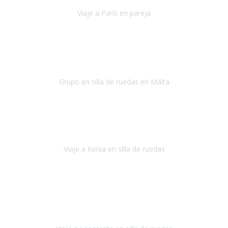
Viaje a París en pareja
París
septiembre de 2021
Acabo de llegar de Malta y el grupo de wasap no deja de sonar, con
fotos o con comentarios sobre como lo hemos pasado.
Grupo en silla de ruedas en Malta
Malta
Agosto 2021
Somos una familia con dos niños pequeños y yo tengo una
enfermedad degenerativa que ya no permite caminar, sin embargo
a todos nos encanta viajar.
Viaje a Kenia en silla de ruedas
Kenia
Junio 2021
Si tienes movilidad reducida o eres usuario/a de silla de ruedas o
sillamóvil y te da miedo viajar porque no sabes con las barreras que
te vas a encontrar, ponte en contacto con