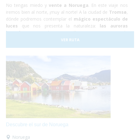
No tengas miedo y
vente a Noruega
. En este viaje nos
iremos bien al norte, ¡muy al norte! A la ciudad de
Tromsø
,
dónde podremos contemplar el
mágico espectáculo de
luces
que nos presenta la naturaleza:
las auroras
boreales.
Durante los cuatro días que estaremos en la
ciudad también podremos hacer una excursión a un
VER RUTA
campamento de renos Sami, conocer la ciudad y hacer un
tour panorámico para conocer los parajes naturales de la
zona.
Descubre el sur de Noruega
Noruega