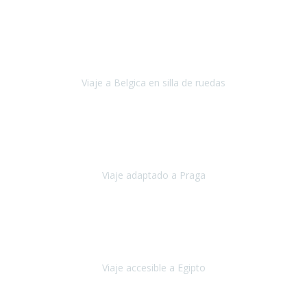
Alemania
Agosto, 2023
Lo primero, deciros que
voy en silla de ruedas
y era el primer
viaje que hacía con mi hermana.
Viaje a Belgica en silla de ruedas
Bélgica
Junio, 2023
Hemos confiado en Travel Xperience por tercera vez
y
esperamos hacerlo nuevamente el próximo verano.
Viaje adaptado a Praga
Praga
Mayo, 2023
Queremos agradecer a Travel Xperience la organización de este
viaje.
Viaje accesible a Egipto
Egipto
Marzo, 2023