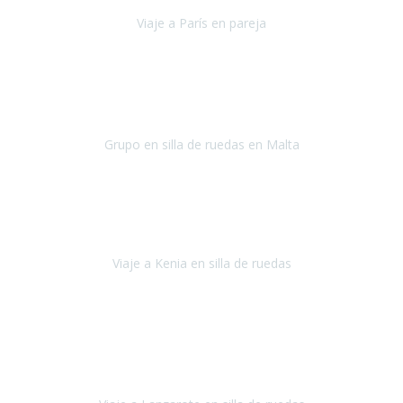
Viaje a París en pareja
París
septiembre de 2021
Acabo de llegar de Malta y el grupo de wasap no deja de sonar, con
fotos o con comentarios sobre como lo hemos pasado.
Grupo en silla de ruedas en Malta
Malta
Agosto 2021
Somos una familia con dos niños pequeños y yo tengo una
enfermedad degenerativa que ya no permite caminar, sin embargo
a todos nos encanta viajar.
Viaje a Kenia en silla de ruedas
Kenia
Junio 2021
Si tienes movilidad reducida o eres usuario/a de silla de ruedas o
sillamóvil y te da miedo viajar porque no sabes con las barreras que
te vas a encontrar, ponte en contacto con