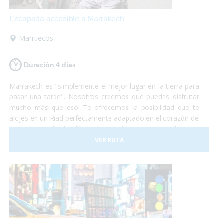
Escapada accesible a Marrakech
Marruecos
Duración 4 dias
Marrakech es "simplemente el mejor lugar en la tierra para
pasar una tarde". Nosotros creemos que puedes disfrutar
mucho más que eso! Te ofrecemos la posibilidad que te
alojes en un Riad perfectamente adaptado en el corazón de
la Medina y desde allí puedas perderte por sus callejones.
Desde allí, podrás visitar Essaouira, la "Perla del Atlántico",
VER RUTA
y si tienes suerte hasta podrás participar en alguna de las
subastas de langosta y comértela allí mismo! Si te decides,
nosotros nos encargamos de todo, tú solo de disfrutar!