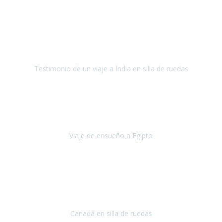
Fuerteventura
Septiembre 2022
La organización de mi viaje a la India fue excelente, los hoteles
estaban bien elegidos, el guía y el conductor cumplieron con su
cometido.
Testimonio de un viaje a India en silla de ruedas
India
Octubre 2022
Uno de los sueños de mi esposa y mío
, casi desde el día en que
nos conocimos
era poder visitar a Egipto
.
Viaje de ensueño a Egipto
Egipto
Octubre 2022
Ha sido una semana inolvidable en
Niagara y Toronto
(Canadá)
cumpliendo un sueño después de haberlo tenido que anular por el
COVID-19 en el año 2020.
Canadá en silla de ruedas