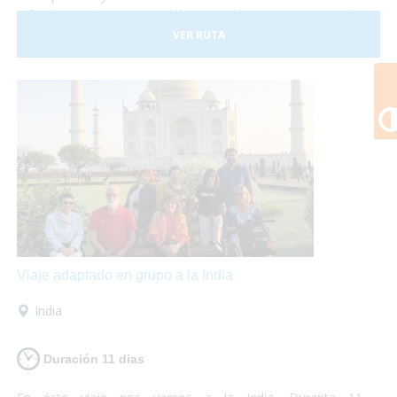
a fondo. En éste viaje podrás visitar los monumentos más
emblemáticos como el Big Ben o la Torre de Londres y
VER RUTA
adentrarte en la cultura local conociendo los barrios de
Covent Garden y Camden Town. Además no puedes dejar
de visitar los fantásticos museos que se encuentran en la
ciudad y destinar una tarde a disfrutar de un Afternoon Tea.
¡Londres te encantará! Así que escápate a la capital inglesa
y sólo preocúpate por disfrutar... ¡nosotros te lo
garantizamos!
Viaje adaptado en grupo a la India
India
Duración 11 dias