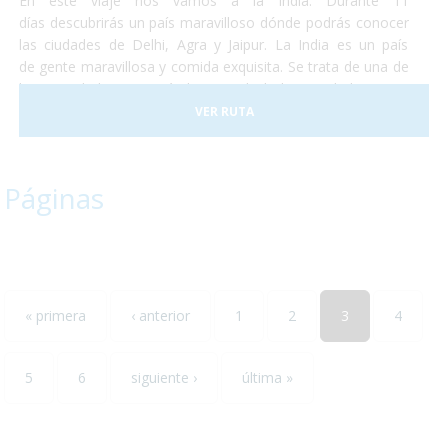
En éste viaje nos vamos a la India. Durante 11
días descubrirás un país maravilloso dónde podrás conocer
las ciudades de Delhi, Agra y Jaipur. La India es un país
de gente maravillosa y comida exquisita. Se trata de una de
las sociedades con más historia de la humanidad y no te
perderás ni un detalle. No temas conocer un destino que se
VER RUTA
saldrá por completo de lo que conocías y aventúrate a
descubrir un maravilloso país que te enamorará. La salida
está prevista para finales de abril de éste año y esperamos
Páginas
que nos acompañes. ¡Te encantará!
« primera
‹ anterior
1
2
3
4
5
6
siguiente ›
última »