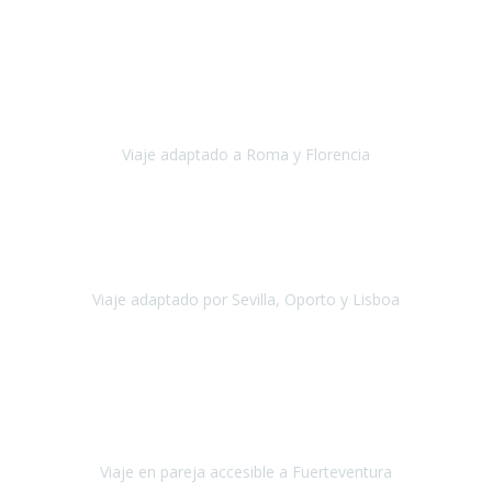
Europa
Septiembre 2022
Agradecer una vez más a Travel-Xperience
por su trabajo y
profesionalidad. Organización diez, tanto en aeropuertos, estación
de tren, asistencias, hoteles y material.
Viaje adaptado a Roma y Florencia
Roma y Florencia
Octubre 2022
Viajamos desde México. Tuvimos una muy buena experiencia y les
agradezco vuestro apoyo. Lo pasamos super. Las guías
maravillosas ambas, el Portus Cale, súper en todos sentidos.
Viaje adaptado por Sevilla, Oporto y Lisboa
Andalucía y Portugal
Octubre 2022
Hola Belén buenos días! Ya volvimos ayer y hemos descansado un
poco, quería agradecerte el trabajo que hiciste ya que el viaje ha
salido de 10.
Viaje en pareja accesible a Fuerteventura