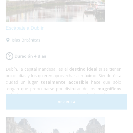
Escápate a Dublín
Islas Británicas
Duración 4 dias
Dubín, la capital irlandesa, es el
destino ideal
si se tienen
pocos días y los quieren aprovechar al máximo. Siendo ésta
ciudad un lugar
totalmente accesible
hace que sólo
tengan que preocuparse por disfrutar de los
magníficos
paisajes y monumentos
que te brinda éste hermoso
país. Durante éste viaje a Irlanda tendrás la oportunidad de
VER RUTA
conocer los imponentes
Acantilados de Moher
,
visitar
castillos de película
y... ¡descubrir los secretos que
esconde la famosa
cerveza Guiness
!