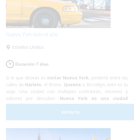
Nueva York todo el año
Estados Unidos
Duración 7 dias
Si lo que deseas es
visitar Nueva York
, perderte entre las
calles de
Harlem
, el Bronx,
Queens
o Brooklyn, este es tu
viaje. Una ciudad con múltiples contrastes, rincones y
sabores por descubrir.
Nueva York es una ciudad
accesible
, que se puede recorrer en
transporte público
totalmente adaptado
, podrás rodar con tu silla de
VER RUTA
ruedas sin problemas,
visitar la Estatua de la Libertad
,
el Puente de Brooklyn o
subirte a un bus adaptado para
conocer Washington
en un día. ¡Es una ciudad a la que
podrás viajar en cualquier época del año y seguro que no te