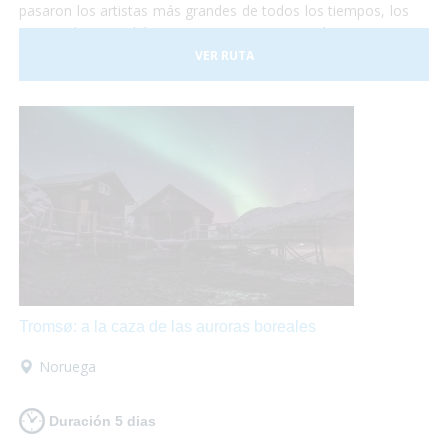
pasaron los artistas más grandes de todos los tiempos, los
emperadores del Imperio Romano, los Papas,
comerciantes de todos los lugares del mundo y todo lo que
VER RUTA
te puedas imaginar. Y Roma no es sólo visitar
monumentos... Pasear por sus calles es mágico,
¡está
llena de vida!
Sentarse en una terraza o en un bello
restaurante a comer acompañado de un delicioso vino es
ideal para hacer un break.
Tromsø: a la caza de las auroras boreales
Noruega
Duración 5 dias