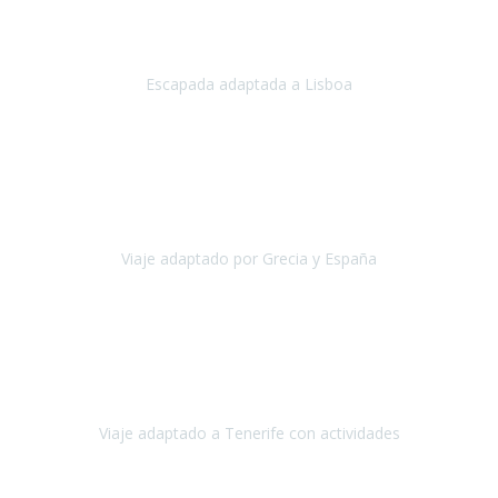
Acabo de regresar de
Lisboa
, una ciudad maravillosa con una gente
impresionante.
Escapada adaptada a Lisboa
Lisboa
Abril, 2024
Primero que nada, agradecerles de parte de Christian, Emilio y mi
persona por estar al pendiente en nuestro viaje, resolviendo
rápidamente los imprevistos que en una travesía como estas siemp
Viaje adaptado por Grecia y España
Grecia y España
Octubre, 2023
Destino: Tenerife sur, cerca de la playa de los cristianos. Hotel Sol y
Mar: un hotel totalmente adaptado, donde todo son comodidades.
¡Tiene todas las instalaciones adaptadas!
Viaje adaptado a Tenerife con actividades
Tenerife, España
Abril, 2024