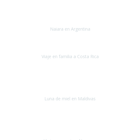
Toronto y Niágara
Julio 2022
Si tengo que describir mi viaje a Argentina en una palabra seria,
INCREIBLE.
Naiara en Argentina
Argentina
Junio 2022
"HA SIDO UN VIAJE ESPECTACULAR - UN VIAJE CON MAYUSCULAS"
Viaje en familia a Costa Rica
Costa Rica
Julio 2022
Después del accidente, ha sido muy complejo y difícil organizar
viajes.
Luna de miel en Maldivas
Maldivas
Agosto de 2022
El viaje fue sobre ruedas desde un principio, no pensé que
viajar en
avión en sillas de ruedas eléctricas
sería tan sencillo.