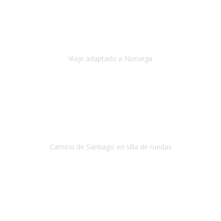
Noviembre 2023
Nuestro viaje familiar a Noruega, organizado por Travel Xperience,
ha sido un un éxito. Todo ha estado organizado
cronométricamente, desde traslados y hoteles a los viajes en barco.
Viaje adaptado a Noruega
Noruega
Agosto 2023
A través de este medio quería dejar mi comentario sobre la
excelente logística que diseñó Travel Xperience para que mi hijo
Conrado lograra el gran objetivo de recorrer el Camino de Santiago
de Co
Camino de Santiago en silla de ruedas
Camino de Santiago
Julio 2023
Para mí fue un servicio muy acorde a mis necesidades además,
ustedes siempre estuvieron muy atentos a cualquier consulta que
necesitáramos.