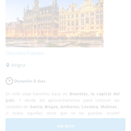
arrepentirás!
Descubre Flandes
Bélgica
Duración 6 dias
En este viaje haremos base en
Bruselas, la capital del
país.
Y desde ahí aprovecharemos para conocer las
ciudades de
Gante, Brujas, Amberes, Lovaina, Malinas
...
¡Y todas aquellas otras que se les puedan ocurrir!
Proponemos pasar toda la estancia en Bruselas debido a
sus
servicios
excelentemente
adaptados
y a su buena
VER RUTA