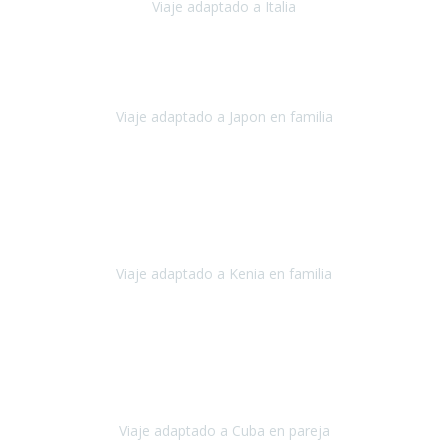
Viaje adaptado a Italia
Italia
Octubre 2023
Lo primero daros las gracias a Belén y a todo el equipo. Nos hemos
sentido totalmente respaldados por vosotros en todo momento.
Viaje adaptado a Japon en familia
Japón
Octubre 2023
El viaje
, el país, los paisajes, la gente,
todo genial
y precioso, nos
han cuidado en cada momento y detalle,
los hoteles
son
impresionantes,
Viaje adaptado a Kenia en familia
Kenia
Agosto 2023
La atención ha sido estupenda
durante todo el proceso, al
tratarse de un viaje privado para mi y mi mujer todos los traslados
los hicimos en coches,
al más mínimo problema
Viaje adaptado a Cuba en pareja