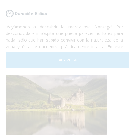
Duración 9 dias
¡Vayámonos a descubrir la maravillosa Noruega! Por
desconocida e inhóspita que pueda parecer no lo es para
nada, sólo que han sabido convivir con la naturaleza de la
zona y ésta se encuentra prácticamente intacta. En este
viaje comenzaremos por la capital del país, la ciudad de
Oslo. Al terminar de conocer la capital nos iremos en tren
VER RUTA
hacia Bergen. Éste recorrido es uno de los más hermosos
que te puedas encontrar. A Flåm también iremos un tren
con unas vistas privilegiadas también. ¡Te sorprenderá!