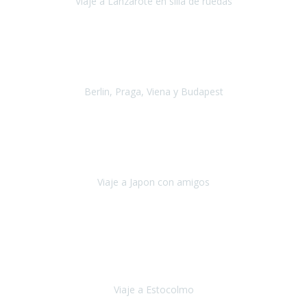
Viaje a Lanzarote en silla de ruedas
Lanzarote
Julio 2021
Por primera vez decidimos hacer un viaje que incluyera
varios paises
, algo que nos preocupaba mucho por coger varios
transportes, diferentes hoteles, alquiler
Berlin, Praga, Viena y Budapest
Alemania, Chequia, Austria y Budapest
Agosto 2019
Padezco de una enfermedad degenerativa
y, a día de hoy,
camino con ayuda de un bastón y teniendo cada vez más
dificultades con las barreras arquitectónicas y
Viaje a Japon con amigos
Japón
Julio 2019
El viatge a Estocolm amb l’organització de Travel Xperience
ha estat un èxit total.
Des de els consells per poder portar les
bateries de liti a l’avió,
sort del que ens ha
Viaje a Estocolmo
Estocolmo