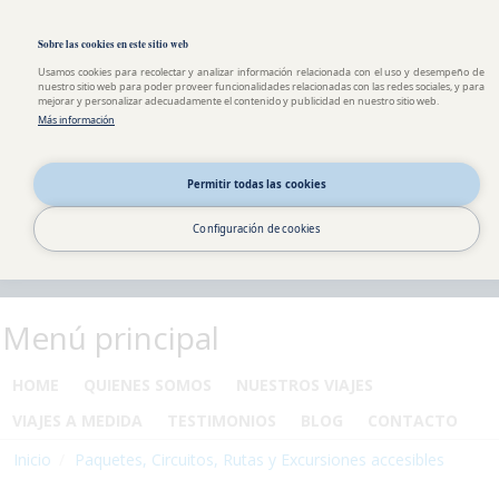
Pasar al contenido principal
Toggle high contrast
Sobre las cookies en este sitio web
Usamos cookies para recolectar y analizar información relacionada con el uso y desempeño de
nuestro sitio web para poder proveer funcionalidades relacionadas con las redes sociales, y para
mejorar y personalizar adecuadamente el contenido y publicidad en nuestro sitio web.
Más información
Permitir todas las cookies
Configuración de cookies
Menú principal
HOME
QUIENES SOMOS
NUESTROS VIAJES
VIAJES A MEDIDA
TESTIMONIOS
BLOG
CONTACTO
Inicio
Paquetes, Circuitos, Rutas y Excursiones accesibles