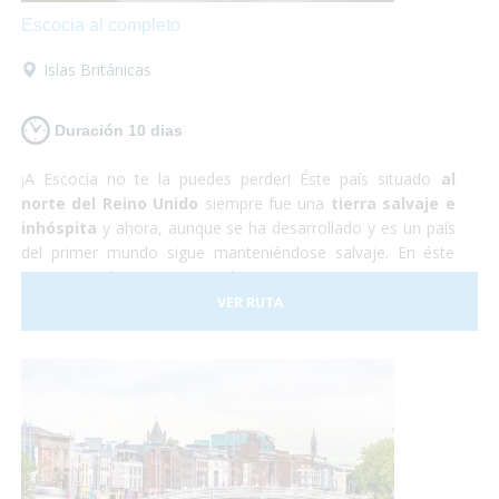
Escocia al completo
Islas Británicas
Duración 10 dias
¡A Escocia no te la puedes perder! Éste país situado
al
norte del Reino Unido
siempre fue una
tierra salvaje e
inhóspita
y ahora, aunque se ha desarrollado y es un país
del primer mundo sigue manteniéndose salvaje. En éste
viaje nos adentraremos en la autentica Escocia y no nos
perderemos nada de nada. ¡Así que vámonos ya! ¡No te lo
VER RUTA
pienses más, te aseguramos que te encantará!
Sólo
preocúpate por disfrutar
, nosotros nos encargamos del
resto.