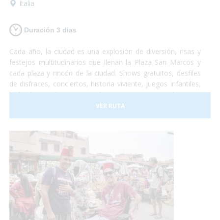
Italia
Duración 3 dias
Cada año, la ciudad es una explosión de diversión, risas y
festejos multitudinarios que llenan la Plaza San Marcos y
cada plaza y rincón de la ciudad. Shows gratuitos, desfiles
de disfraces, conciertos, historia viviente, juegos infantiles,
bailes hasta el amanecer, degustaciones gastronómicas e
infinidad de otras emociones sensoriales que no te dejarán
VER RUTA
indiferente. Paseos por los canales, un recorrido en
Góndola adaptada, lanchas-taxi adaptadas para que puedas
visitar cada rincón de la ciudad, te lo habías imaginado?
¡Esto es el Carnaval! Una increíble experiencia que todos
deberían probar! Vamos?