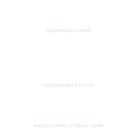
Nuestro viaje familiar a Berlín
organizado por Travel Xperience
ha sido fantástico
, desde el inicio con los preparativos y luego allí
en destino con los traslados
Viaje adaptado a Berlín
Berlín
Diciembre 2023
Este viaje a Tromsø nos ha permitido llegar a sitios y hacer
actividades que no habríamos podido imaginar: ver las auroras
boreales en un cielo estrellado a casi -12ºC, contemplar las ballenas
en
Viaje adaptado a Tromsø
Tromsø, Noruega
Noviembre 2023
Hola equipo!
Pues la vuelta a la realidad es dura, sobretodo después de unas
vacaciones de ensueño.
Auroras boreales en silla de ruedas
Tromso, Noruega