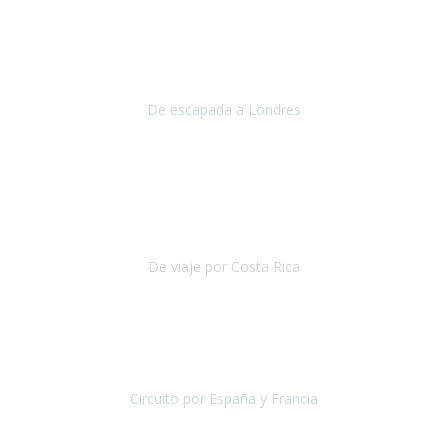
Julio 2019
Queremos daros las gracias por el viaje que nos habeis organizado.
Ha salido todo muy bien y hemos disfrutado mucho.
De escapada a Londres
Londres
Agosto 2019
Gracias a Travel Xperience por hacer de Costa Rica un
estupendo destino accesible
para las personas con movilidad
reducida.
De viaje por Costa Rica
Costa Rica
Julio 2019
Pasamos unos días inolvidables
, se cuidaron todos los detalles
desde los hoteles con ubicaciones estratégicas cercanos a los
lugares más emblemáticos de cada
Circuito por España y Francia
España y Francia
Septiembre 2019