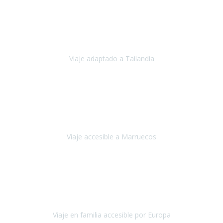
Cuba
Febrero 2023
Tailandia era uno de los viajes que desde siempre tenía en mente y
he vuelto encantado de la vida, he alucinado.
Viaje adaptado a Tailandia
Tailandia
Noviembre 2022
Nuestra experiencia ha sido inmejorable.
La atención que nos
brindaron Abdeljalil y Khadija en el Riad fue al más puro estilo
'padres', siempre cuidadosos, cari
Viaje accesible a Marruecos
Marruecos
Octubre 2022
Nuestra experiencia con Travel Xperience fue muy positiva
,
desde el inicio de los preparativos del viaje atendieron cada una de
nuestras inquietudes, solicitude
Viaje en familia accesible por Europa