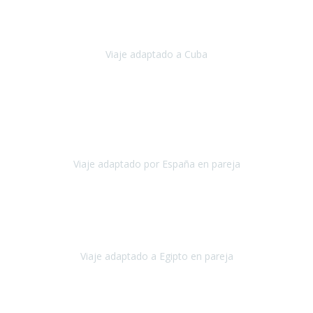
Hemos vivido un viaje que pensábamos que nunca podríamos llevar
a cabo.
Viaje adaptado a Cuba
Cuba
Abril, 2023
Estimada Julieta, antes que nada, quiero felicitarte y agradecerte por
la excelente planificación, coordinación y disposición
para que
nuestro viaje a España haya sido una experiencia inol
Viaje adaptado por España en pareja
España
Octubre, 2023
El viaje a Egipto ha sido precioso. Tenía ganas de hacer este viaje
pero me daba un poco miedo porque me habían dicho que el pais
no estaba nada adaptado.
Viaje adaptado a Egipto en pareja
Egipto
Mayo, 2023
Es la segunda vez que viajo con Travel Xperience y habrá más.