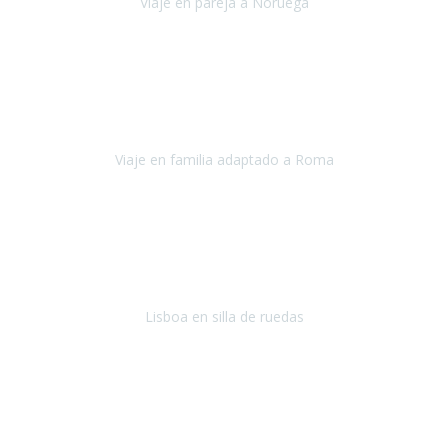
Viaje en pareja a Noruega
Noruega
Agosto 2022
Sinceramente disfrutar con la familia y la tranquilidad que nos dáis
en Travel Xperience es lo mejor del viaje. Sin problemas y con la
confianza plena en que todo iba a salir bien.
Viaje en familia adaptado a Roma
Roma y Pompeya
Julio 2022
En general: súper súper súper bien!
Habitación bien adaptada
,
gente muy amable y dispuesta, guias y tours muy adecuados.... y
todo muy bien organizado! Así da gusto..!
Lisboa en silla de ruedas
Lisboa
agosto de 2022
Era mi primer viaje en avión, elegí como destino la ciudad de la luz,
París. Y no me defraudó. Fue una semana increíble, desde la ida, en
Sevilla, hasta la vuelta.