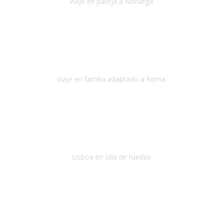
Viaje en pareja a Noruega
Noruega
Agosto 2022
Sinceramente disfrutar con la familia y la tranquilidad que nos dáis
en Travel Xperience es lo mejor del viaje. Sin problemas y con la
confianza plena en que todo iba a salir bien.
Viaje en familia adaptado a Roma
Roma y Pompeya
Julio 2022
En general: súper súper súper bien!
Habitación bien adaptada
,
gente muy amable y dispuesta, guias y tours muy adecuados.... y
todo muy bien organizado! Así da gusto..!
Lisboa en silla de ruedas
Lisboa
agosto de 2022
Era mi primer viaje en avión, elegí como destino la ciudad de la luz,
París. Y no me defraudó. Fue una semana increíble, desde la ida, en
Sevilla, hasta la vuelta.