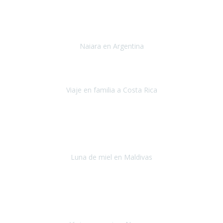
Toronto y Niágara
Julio 2022
Si tengo que describir mi viaje a Argentina en una palabra seria,
INCREIBLE.
Naiara en Argentina
Argentina
Junio 2022
"HA SIDO UN VIAJE ESPECTACULAR - UN VIAJE CON MAYUSCULAS"
Viaje en familia a Costa Rica
Costa Rica
Julio 2022
Después del accidente, ha sido muy complejo y difícil organizar
viajes.
Luna de miel en Maldivas
Maldivas
Agosto de 2022
El viaje fue sobre ruedas desde un principio, no pensé que
viajar en
avión en sillas de ruedas eléctricas
sería tan sencillo.