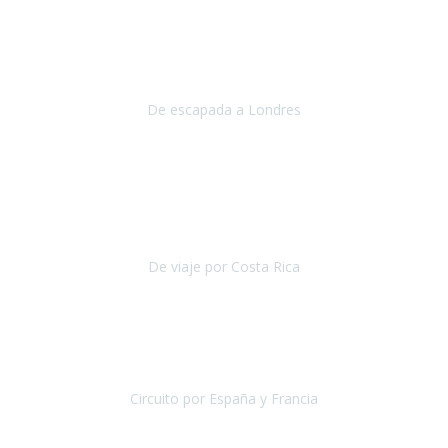
Julio 2019
Queremos daros las gracias por el viaje que nos habeis organizado.
Ha salido todo muy bien y hemos disfrutado mucho.
De escapada a Londres
Londres
Agosto 2019
Gracias a Travel Xperience por hacer de Costa Rica un
estupendo destino accesible
para las personas con movilidad
reducida.
De viaje por Costa Rica
Costa Rica
Julio 2019
Pasamos unos días inolvidables
, se cuidaron todos los detalles
desde los hoteles con ubicaciones estratégicas cercanos a los
lugares más emblemáticos de cada
Circuito por España y Francia
España y Francia
Septiembre 2019