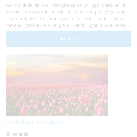
No hay duda de que Transylvania es un lugar único en el
mundo... Y recorrerlo en silla de ruedas es posible y, muy
recomendable! En Transylvania se mezcla la cultura
romana, germánica y húngara. Dando lugar a una tierra
compuesta por ciudades muy variadas, tradiciones muy
diferentes, artes y estilos de vida muy diversos. No lo dudes
VER RUTA
más y haz las maletas para ir a conocer Rumania... ¡Te
encantará!
Amsterdam y los Tulipanes
Holanda