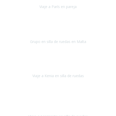
Viaje a París en pareja
París
septiembre de 2021
Acabo de llegar de Malta y el grupo de wasap no deja de sonar, con
fotos o con comentarios sobre como lo hemos pasado.
Grupo en silla de ruedas en Malta
Malta
Agosto 2021
Somos una familia con dos niños pequeños y yo tengo una
enfermedad degenerativa que ya no permite caminar, sin embargo
a todos nos encanta viajar.
Viaje a Kenia en silla de ruedas
Kenia
Junio 2021
Si tienes movilidad reducida o eres usuario/a de silla de ruedas o
sillamóvil y te da miedo viajar porque no sabes con las barreras que
te vas a encontrar, ponte en contacto con