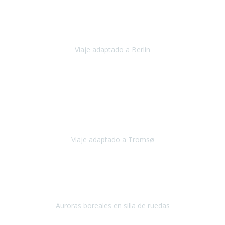
Nuestro viaje familiar a Berlín
organizado por Travel Xperience
ha sido fantástico
, desde el inicio con los preparativos y luego allí
en destino con los traslados
Viaje adaptado a Berlín
Berlín
Diciembre 2023
Este viaje a Tromsø nos ha permitido llegar a sitios y hacer
actividades que no habríamos podido imaginar: ver las auroras
boreales en un cielo estrellado a casi -12ºC, contemplar las ballenas
en
Viaje adaptado a Tromsø
Tromsø, Noruega
Noviembre 2023
Hola equipo!
Pues la vuelta a la realidad es dura, sobretodo después de unas
vacaciones de ensueño.
Auroras boreales en silla de ruedas
Tromso, Noruega