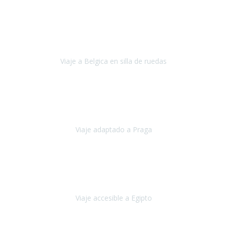
Alemania
Agosto, 2023
Lo primero, deciros que
voy en silla de ruedas
y era el primer
viaje que hacía con mi hermana.
Viaje a Belgica en silla de ruedas
Bélgica
Junio, 2023
Hemos confiado en Travel Xperience por tercera vez
y
esperamos hacerlo nuevamente el próximo verano.
Viaje adaptado a Praga
Praga
Mayo, 2023
Queremos agradecer a Travel Xperience la organización de este
viaje.
Viaje accesible a Egipto
Egipto
Marzo, 2023