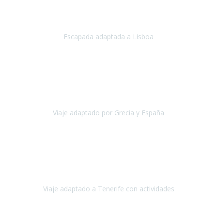
Acabo de regresar de
Lisboa
, una ciudad maravillosa con una gente
impresionante.
Escapada adaptada a Lisboa
Lisboa
Abril, 2024
Primero que nada, agradecerles de parte de Christian, Emilio y mi
persona por estar al pendiente en nuestro viaje, resolviendo
rápidamente los imprevistos que en una travesía como estas siemp
Viaje adaptado por Grecia y España
Grecia y España
Octubre, 2023
Destino: Tenerife sur, cerca de la playa de los cristianos. Hotel Sol y
Mar: un hotel totalmente adaptado, donde todo son comodidades.
¡Tiene todas las instalaciones adaptadas!
Viaje adaptado a Tenerife con actividades
Tenerife, España
Abril, 2024