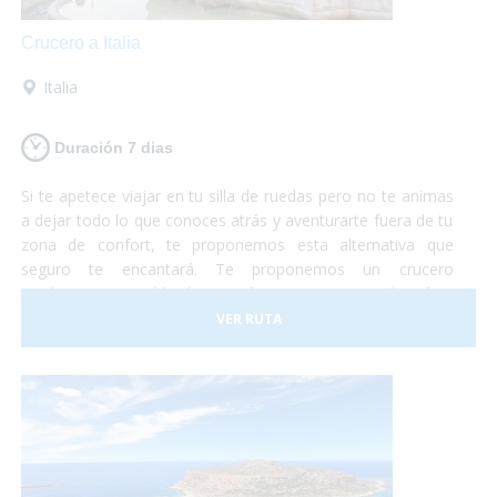
Crucero a Italia
Italia
Duración 7 dias
Si te apetece viajar en tu silla de ruedas pero no te animas
a dejar todo lo que conoces atrás y aventurarte fuera de tu
zona de confort, te proponemos esta alternativa que
seguro te encantará. Te proponemos un crucero
totalmente accesible de Barcelona a Roma en el cual te
embarcarás con tu propio vehículo para luego poder
VER RUTA
conocer roma y los alrededores según te apetezca.