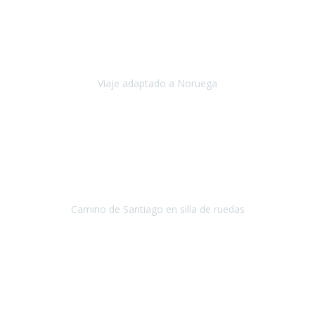
Noviembre 2023
Nuestro viaje familiar a Noruega, organizado por Travel Xperience,
ha sido un un éxito. Todo ha estado organizado
cronométricamente, desde traslados y hoteles a los viajes en barco.
Viaje adaptado a Noruega
Noruega
Agosto 2023
A través de este medio quería dejar mi comentario sobre la
excelente logística que diseñó Travel Xperience para que mi hijo
Conrado lograra el gran objetivo de recorrer el Camino de Santiago
de Co
Camino de Santiago en silla de ruedas
Camino de Santiago
Julio 2023
Para mí fue un servicio muy acorde a mis necesidades además,
ustedes siempre estuvieron muy atentos a cualquier consulta que
necesitáramos.