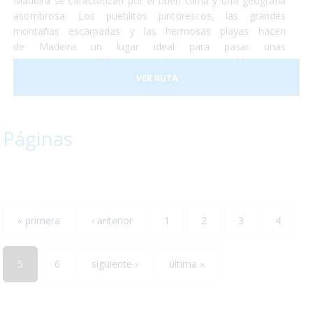
Madeira se caracterizan por el buen clima y una geografía
asombrosa. Los pueblitos pintorescos, las grandes
montañas escarpadas y las hermosas playas hacen
de Madeira un lugar ideal para pasar unas
vacaciones, increíbles y totalmente accesibles para
personas con discapacidad o usuarios de silla de ruedas. En
VER RUTA
2017 la ciudad de Funchal recibió el premio a la Ciudad
Accesible. Así que no lo dudes más y, ¡Vete a Madeira!¡Te
encantará!
Páginas
« primera
‹ anterior
1
2
3
4
5
6
siguiente ›
última »