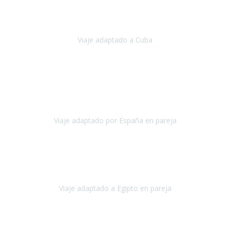
Hemos vivido un viaje que pensábamos que nunca podríamos llevar
a cabo.
Viaje adaptado a Cuba
Cuba
Abril, 2023
Estimada Julieta, antes que nada, quiero felicitarte y agradecerte por
la excelente planificación, coordinación y disposición
para que
nuestro viaje a España haya sido una experiencia inol
Viaje adaptado por España en pareja
España
Octubre, 2023
El viaje a Egipto ha sido precioso. Tenía ganas de hacer este viaje
pero me daba un poco miedo porque me habían dicho que el pais
no estaba nada adaptado.
Viaje adaptado a Egipto en pareja
Egipto
Mayo, 2023
Es la segunda vez que viajo con Travel Xperience y habrá más.