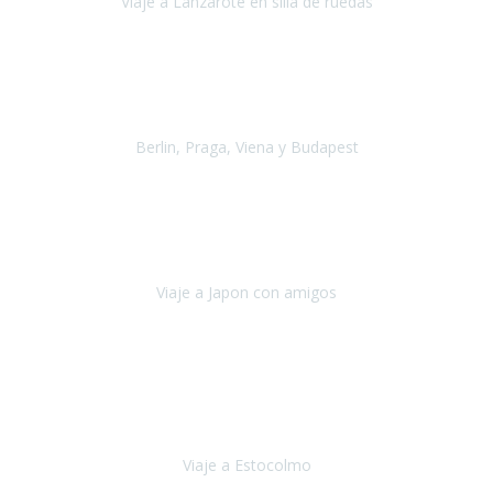
Viaje a Lanzarote en silla de ruedas
Lanzarote
Julio 2021
Por primera vez decidimos hacer un viaje que incluyera
varios paises
, algo que nos preocupaba mucho por coger varios
transportes, diferentes hoteles, alquiler
Berlin, Praga, Viena y Budapest
Alemania, Chequia, Austria y Budapest
Agosto 2019
Padezco de una enfermedad degenerativa
y, a día de hoy,
camino con ayuda de un bastón y teniendo cada vez más
dificultades con las barreras arquitectónicas y
Viaje a Japon con amigos
Japón
Julio 2019
El viatge a Estocolm amb l’organització de Travel Xperience
ha estat un èxit total.
Des de els consells per poder portar les
bateries de liti a l’avió,
sort del que ens ha
Viaje a Estocolmo
Estocolmo