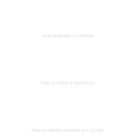
Cuba
Febrero 2023
Tailandia era uno de los viajes que desde siempre tenía en mente y
he vuelto encantado de la vida, he alucinado.
Viaje adaptado a Tailandia
Tailandia
Noviembre 2022
Nuestra experiencia ha sido inmejorable.
La atención que nos
brindaron Abdeljalil y Khadija en el Riad fue al más puro estilo
'padres', siempre cuidadosos, cari
Viaje accesible a Marruecos
Marruecos
Octubre 2022
Nuestra experiencia con Travel Xperience fue muy positiva
,
desde el inicio de los preparativos del viaje atendieron cada una de
nuestras inquietudes, solicitude
Viaje en familia accesible por Europa