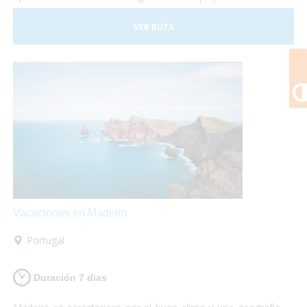
de Europa y disfrutar de un gran patrimonio cultural
perfectamente conservado. Malta consta con tres islas
VER RUTA
principales llamadas Malta, Gozo y Comino. No lo dudes
más y, ¡Viaja a Malta!¡Te encantará!
Vacaciones en Madeira
Portugal
Duración 7 dias