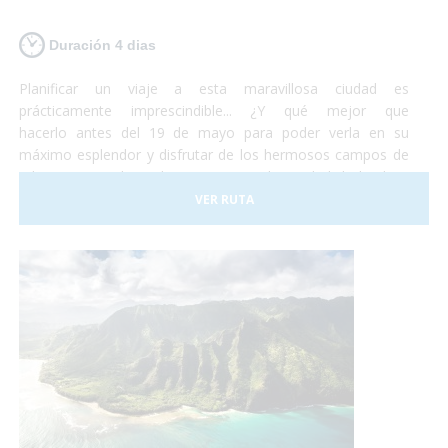
Duración 4 dias
Planificar un viaje a esta maravillosa ciudad es
prácticamente imprescindible... ¿Y qué mejor que
hacerlo antes del 19 de mayo para poder verla en su
máximo esplendor y disfrutar de los hermosos campos de
tulipanes que la rodean? Viajar a la ciudad holandesa
de Ámsterdam es posible para todo el mundo. Se trata de
VER RUTA
una ciudad totalmente adaptada para personas con
movilidad reducida o usuarios en silla de ruedas. No lo
dudes más y, ¡Planifica tu viaje a Ámsterdam!¡Antes de que
se sequen los tulipanes!