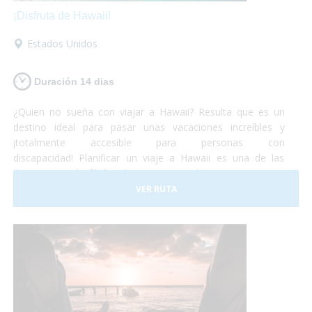
¡Disfruta de Hawaii!
Estados Unidos
Duración 14 dias
¿Quien no sueña con viajar a Hawaii? Resulta que es un
destino ideal para pasar unas vacaciones increíbles y
¡totalmente accesible para personas con
discapacidad! Planificar un viaje a Hawaii es una de las
decisiones más fáciles de tomar... Simplemente porque es
un lugar increíble que permite cualquier tipo de
VER RUTA
experiencia. Todo esto, de la mano de una cultura antigua
muy simpática y hospitalaria, que harán de tus vacaciones
¡una experiencia única e inolvidable!