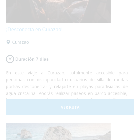
¡Desconecta en Curazao!
Curazao
Duración 7 dias
En este viaje a Curazao, totalmente accesible para
personas con discapacidad o usuarios de silla de ruedas
podrás desconectar y relajarte en playas paradisíacas de
agua cristalina. Podrás realizar paseos en barco accesible,
hacer un curso de buceo adaptado, nadar con delfines y
otro montón de actividades adaptadas para personas con
VER RUTA
discapacidad.