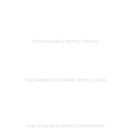
Europa
Septiembre 2022
Agradecer una vez más a Travel-Xperience
por su trabajo y
profesionalidad. Organización diez, tanto en aeropuertos, estación
de tren, asistencias, hoteles y material.
Viaje adaptado a Roma y Florencia
Roma y Florencia
Octubre 2022
Viajamos desde México. Tuvimos una muy buena experiencia y les
agradezco vuestro apoyo. Lo pasamos super. Las guías
maravillosas ambas, el Portus Cale, súper en todos sentidos.
Viaje adaptado por Sevilla, Oporto y Lisboa
Andalucía y Portugal
Octubre 2022
Hola Belén buenos días! Ya volvimos ayer y hemos descansado un
poco, quería agradecerte el trabajo que hiciste ya que el viaje ha
salido de 10.
Viaje en pareja accesible a Fuerteventura