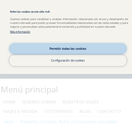
Pasar al contenido principal
Toggle high contrast
Sobre las cookies en este sitio web
Usamos cookies para recolectar y analizar información relacionada con el uso y desempeño de
nuestro sitio web para poder proveer funcionalidades relacionadas con las redes sociales, y para
mejorar y personalizar adecuadamente el contenido y publicidad en nuestro sitio web.
Más información
Permitir todas las cookies
Configuración de cookies
Menú principal
HOME
QUIENES SOMOS
NUESTROS VIAJES
VIAJES A MEDIDA
TESTIMONIOS
BLOG
CONTACTO
Inicio
Paquetes, Circuitos, Rutas y Excursiones accesibles