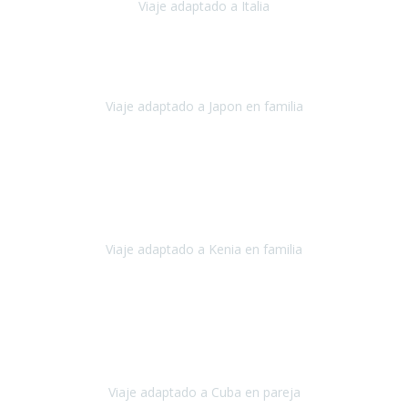
Viaje adaptado a Italia
Italia
Octubre 2023
Lo primero daros las gracias a Belén y a todo el equipo. Nos hemos
sentido totalmente respaldados por vosotros en todo momento.
Viaje adaptado a Japon en familia
Japón
Octubre 2023
El viaje
, el país, los paisajes, la gente,
todo genial
y precioso, nos
han cuidado en cada momento y detalle,
los hoteles
son
impresionantes,
Viaje adaptado a Kenia en familia
Kenia
Agosto 2023
La atención ha sido estupenda
durante todo el proceso, al
tratarse de un viaje privado para mi y mi mujer todos los traslados
los hicimos en coches,
al más mínimo problema
Viaje adaptado a Cuba en pareja