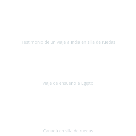
Fuerteventura
Septiembre 2022
La organización de mi viaje a la India fue excelente, los hoteles
estaban bien elegidos, el guía y el conductor cumplieron con su
cometido.
Testimonio de un viaje a India en silla de ruedas
India
Octubre 2022
Uno de los sueños de mi esposa y mío
, casi desde el día en que
nos conocimos
era poder visitar a Egipto
.
Viaje de ensueño a Egipto
Egipto
Octubre 2022
Ha sido una semana inolvidable en
Niagara y Toronto
(Canadá)
cumpliendo un sueño después de haberlo tenido que anular por el
COVID-19 en el año 2020.
Canadá en silla de ruedas