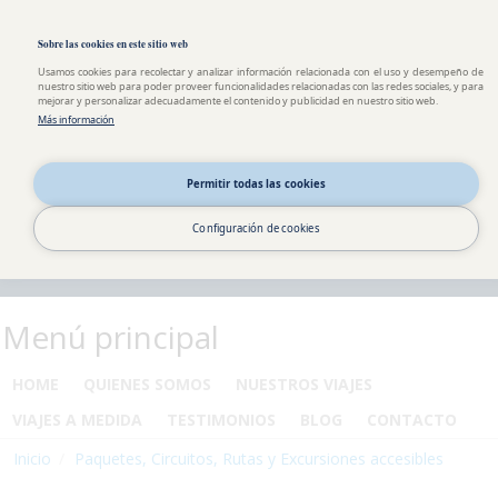
Pasar al contenido principal
Toggle high contrast
Sobre las cookies en este sitio web
Usamos cookies para recolectar y analizar información relacionada con el uso y desempeño de
nuestro sitio web para poder proveer funcionalidades relacionadas con las redes sociales, y para
mejorar y personalizar adecuadamente el contenido y publicidad en nuestro sitio web.
Más información
Permitir todas las cookies
Configuración de cookies
Menú principal
HOME
QUIENES SOMOS
NUESTROS VIAJES
VIAJES A MEDIDA
TESTIMONIOS
BLOG
CONTACTO
Inicio
Paquetes, Circuitos, Rutas y Excursiones accesibles