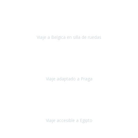
Alemania
Agosto, 2023
Lo primero, deciros que
voy en silla de ruedas
y era el primer
viaje que hacía con mi hermana.
Viaje a Belgica en silla de ruedas
Bélgica
Junio, 2023
Hemos confiado en Travel Xperience por tercera vez
y
esperamos hacerlo nuevamente el próximo verano.
Viaje adaptado a Praga
Praga
Mayo, 2023
Queremos agradecer a Travel Xperience la organización de este
viaje.
Viaje accesible a Egipto
Egipto
Marzo, 2023