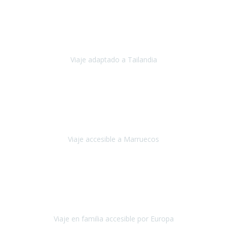
Cuba
Febrero 2023
Tailandia era uno de los viajes que desde siempre tenía en mente y
he vuelto encantado de la vida, he alucinado.
Viaje adaptado a Tailandia
Tailandia
Noviembre 2022
Nuestra experiencia ha sido inmejorable.
La atención que nos
brindaron Abdeljalil y Khadija en el Riad fue al más puro estilo
'padres', siempre cuidadosos, cari
Viaje accesible a Marruecos
Marruecos
Octubre 2022
Nuestra experiencia con Travel Xperience fue muy positiva
,
desde el inicio de los preparativos del viaje atendieron cada una de
nuestras inquietudes, solicitude
Viaje en familia accesible por Europa