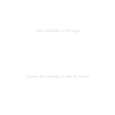
Noviembre 2023
Nuestro viaje familiar a Noruega, organizado por Travel Xperience,
ha sido un un éxito. Todo ha estado organizado
cronométricamente, desde traslados y hoteles a los viajes en barco.
Viaje adaptado a Noruega
Noruega
Agosto 2023
A través de este medio quería dejar mi comentario sobre la
excelente logística que diseñó Travel Xperience para que mi hijo
Conrado lograra el gran objetivo de recorrer el Camino de Santiago
de Co
Camino de Santiago en silla de ruedas
Camino de Santiago
Julio 2023
Para mí fue un servicio muy acorde a mis necesidades además,
ustedes siempre estuvieron muy atentos a cualquier consulta que
necesitáramos.