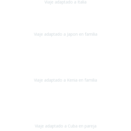
Viaje adaptado a Italia
Italia
Octubre 2023
Lo primero daros las gracias a Belén y a todo el equipo. Nos hemos
sentido totalmente respaldados por vosotros en todo momento.
Viaje adaptado a Japon en familia
Japón
Octubre 2023
El viaje
, el país, los paisajes, la gente,
todo genial
y precioso, nos
han cuidado en cada momento y detalle,
los hoteles
son
impresionantes,
Viaje adaptado a Kenia en familia
Kenia
Agosto 2023
La atención ha sido estupenda
durante todo el proceso, al
tratarse de un viaje privado para mi y mi mujer todos los traslados
los hicimos en coches,
al más mínimo problema
Viaje adaptado a Cuba en pareja