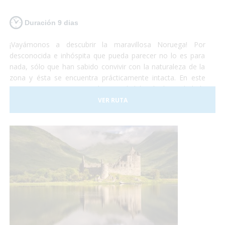
Duración 9 dias
¡Vayámonos a descubrir la maravillosa Noruega! Por
desconocida e inhóspita que pueda parecer no lo es para
nada, sólo que han sabido convivir con la naturaleza de la
zona y ésta se encuentra prácticamente intacta. En este
viaje comenzaremos por la capital del país, la ciudad de
Oslo. Al terminar de conocer la capital nos iremos en tren
VER RUTA
hacia Bergen. Éste recorrido es uno de los más hermosos
que te puedas encontrar. A Flåm también iremos un tren
con unas vistas privilegiadas también. ¡Te sorprenderá!