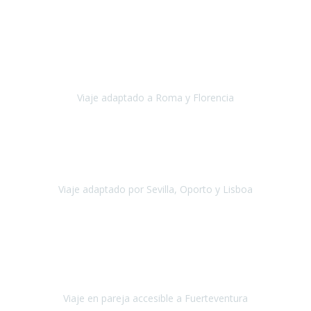
Europa
Septiembre 2022
Agradecer una vez más a Travel-Xperience
por su trabajo y
profesionalidad. Organización diez, tanto en aeropuertos, estación
de tren, asistencias, hoteles y material.
Viaje adaptado a Roma y Florencia
Roma y Florencia
Octubre 2022
Viajamos desde México. Tuvimos una muy buena experiencia y les
agradezco vuestro apoyo. Lo pasamos super. Las guías
maravillosas ambas, el Portus Cale, súper en todos sentidos.
Viaje adaptado por Sevilla, Oporto y Lisboa
Andalucía y Portugal
Octubre 2022
Hola Belén buenos días! Ya volvimos ayer y hemos descansado un
poco, quería agradecerte el trabajo que hiciste ya que el viaje ha
salido de 10.
Viaje en pareja accesible a Fuerteventura