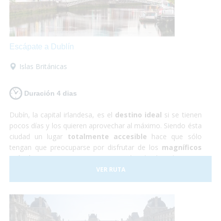
Escápate a Dublín
Islas Británicas
Duración 4 dias
Dubín, la capital irlandesa, es el
destino ideal
si se tienen
pocos días y los quieren aprovechar al máximo. Siendo ésta
ciudad un lugar
totalmente accesible
hace que sólo
tengan que preocuparse por disfrutar de los
magníficos
paisajes y monumentos
que te brinda éste hermoso
país. Durante éste viaje a Irlanda tendrás la oportunidad de
VER RUTA
conocer los imponentes
Acantilados de Moher
,
visitar
castillos de película
y... ¡descubrir los secretos que
esconde la famosa
cerveza Guiness
!