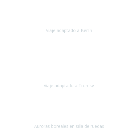
Nuestro viaje familiar a Berlín
organizado por Travel Xperience
ha sido fantástico
, desde el inicio con los preparativos y luego allí
en destino con los traslados
Viaje adaptado a Berlín
Berlín
Diciembre 2023
Este viaje a Tromsø nos ha permitido llegar a sitios y hacer
actividades que no habríamos podido imaginar: ver las auroras
boreales en un cielo estrellado a casi -12ºC, contemplar las ballenas
en
Viaje adaptado a Tromsø
Tromsø, Noruega
Noviembre 2023
Hola equipo!
Pues la vuelta a la realidad es dura, sobretodo después de unas
vacaciones de ensueño.
Auroras boreales en silla de ruedas
Tromso, Noruega