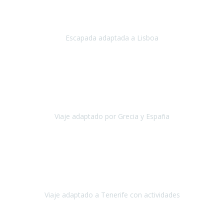
Acabo de regresar de
Lisboa
, una ciudad maravillosa con una gente
impresionante.
Escapada adaptada a Lisboa
Lisboa
Abril, 2024
Primero que nada, agradecerles de parte de Christian, Emilio y mi
persona por estar al pendiente en nuestro viaje, resolviendo
rápidamente los imprevistos que en una travesía como estas siemp
Viaje adaptado por Grecia y España
Grecia y España
Octubre, 2023
Destino: Tenerife sur, cerca de la playa de los cristianos. Hotel Sol y
Mar: un hotel totalmente adaptado, donde todo son comodidades.
¡Tiene todas las instalaciones adaptadas!
Viaje adaptado a Tenerife con actividades
Tenerife, España
Abril, 2024