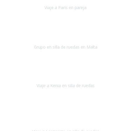
Viaje a París en pareja
París
septiembre de 2021
Acabo de llegar de Malta y el grupo de wasap no deja de sonar, con
fotos o con comentarios sobre como lo hemos pasado.
Grupo en silla de ruedas en Malta
Malta
Agosto 2021
Somos una familia con dos niños pequeños y yo tengo una
enfermedad degenerativa que ya no permite caminar, sin embargo
a todos nos encanta viajar.
Viaje a Kenia en silla de ruedas
Kenia
Junio 2021
Si tienes movilidad reducida o eres usuario/a de silla de ruedas o
sillamóvil y te da miedo viajar porque no sabes con las barreras que
te vas a encontrar, ponte en contacto con