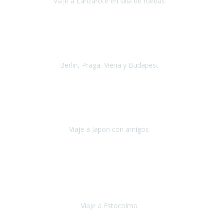
Viaje a Lanzarote en silla de ruedas
Lanzarote
Julio 2021
Por primera vez decidimos hacer un viaje que incluyera
varios paises
, algo que nos preocupaba mucho por coger varios
transportes, diferentes hoteles, alquiler
Berlin, Praga, Viena y Budapest
Alemania, Chequia, Austria y Budapest
Agosto 2019
Padezco de una enfermedad degenerativa
y, a día de hoy,
camino con ayuda de un bastón y teniendo cada vez más
dificultades con las barreras arquitectónicas y
Viaje a Japon con amigos
Japón
Julio 2019
El viatge a Estocolm amb l’organització de Travel Xperience
ha estat un èxit total.
Des de els consells per poder portar les
bateries de liti a l’avió,
sort del que ens ha
Viaje a Estocolmo
Estocolmo