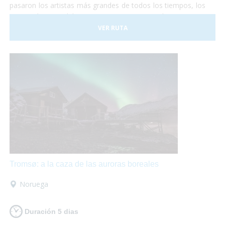
pasaron los artistas más grandes de todos los tiempos, los
emperadores del Imperio Romano, los Papas,
comerciantes de todos los lugares del mundo y todo lo que
VER RUTA
te puedas imaginar. Y Roma no es sólo visitar
monumentos... Pasear por sus calles es mágico,
¡está
llena de vida!
Sentarse en una terraza o en un bello
restaurante a comer acompañado de un delicioso vino es
ideal para hacer un break.
Tromsø: a la caza de las auroras boreales
Noruega
Duración 5 dias