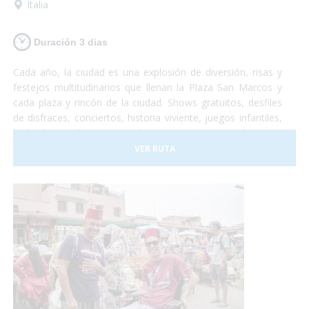
Italia
Duración 3 dias
Cada año, la ciudad es una explosión de diversión, risas y
festejos multitudinarios que llenan la Plaza San Marcos y
cada plaza y rincón de la ciudad. Shows gratuitos, desfiles
de disfraces, conciertos, historia viviente, juegos infantiles,
bailes hasta el amanecer, degustaciones gastronómicas e
infinidad de otras emociones sensoriales que no te dejarán
VER RUTA
indiferente. Paseos por los canales, un recorrido en
Góndola adaptada, lanchas-taxi adaptadas para que puedas
visitar cada rincón de la ciudad, te lo habías imaginado?
¡Esto es el Carnaval! Una increíble experiencia que todos
deberían probar! Vamos?