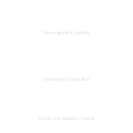
Julio 2019
Queremos daros las gracias por el viaje que nos habeis organizado.
Ha salido todo muy bien y hemos disfrutado mucho.
De escapada a Londres
Londres
Agosto 2019
Gracias a Travel Xperience por hacer de Costa Rica un
estupendo destino accesible
para las personas con movilidad
reducida.
De viaje por Costa Rica
Costa Rica
Julio 2019
Pasamos unos días inolvidables
, se cuidaron todos los detalles
desde los hoteles con ubicaciones estratégicas cercanos a los
lugares más emblemáticos de cada
Circuito por España y Francia
España y Francia
Septiembre 2019