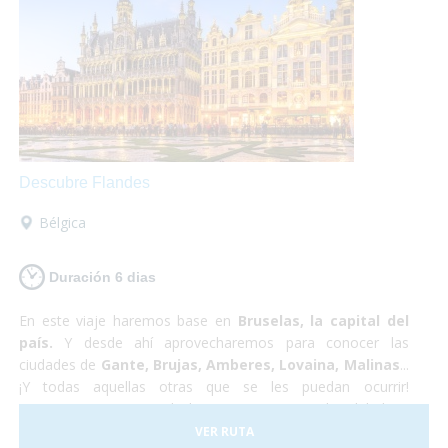
arrepentirás!
Descubre Flandes
Bélgica
Duración 6 dias
En este viaje haremos base en
Bruselas, la capital del
país.
Y desde ahí aprovecharemos para conocer las
ciudades de
Gante, Brujas, Amberes, Lovaina, Malinas
...
¡Y todas aquellas otras que se les puedan ocurrir!
Proponemos pasar toda la estancia en Bruselas debido a
sus
servicios
excelentemente
adaptados
y a su buena
VER RUTA