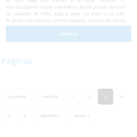
En éste viaje nos vamos a la India. Durante 11
días descubrirás un país maravilloso dónde podrás conocer
las ciudades de Delhi, Agra y Jaipur. La India es un país
de gente maravillosa y comida exquisita. Se trata de una de
las sociedades con más historia de la humanidad y no te
perderás ni un detalle. No temas conocer un destino que se
VER RUTA
saldrá por completo de lo que conocías y aventúrate a
descubrir un maravilloso país que te enamorará. La salida
está prevista para finales de abril de éste año y esperamos
Páginas
que nos acompañes. ¡Te encantará!
« primera
‹ anterior
1
2
3
4
5
6
siguiente ›
última »