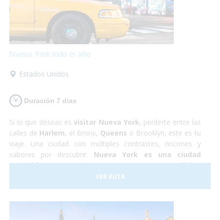
Nueva York todo el año
Estados Unidos
Duración 7 dias
Si lo que deseas es
visitar Nueva York
, perderte entre las
calles de
Harlem
, el Bronx,
Queens
o Brooklyn, este es tu
viaje. Una ciudad con múltiples contrastes, rincones y
sabores por descubrir.
Nueva York es una ciudad
accesible
, que se puede recorrer en
transporte público
totalmente adaptado
, podrás rodar con tu silla de
VER RUTA
ruedas sin problemas,
visitar la Estatua de la Libertad
,
el Puente de Brooklyn o
subirte a un bus adaptado para
conocer Washington
en un día. ¡Es una ciudad a la que
podrás viajar en cualquier época del año y seguro que no te