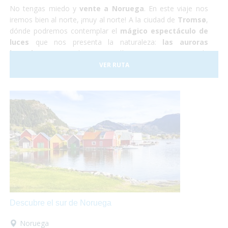
No tengas miedo y
vente a Noruega
. En este viaje nos
iremos bien al norte, ¡muy al norte! A la ciudad de
Tromsø
,
dónde podremos contemplar el
mágico espectáculo de
luces
que nos presenta la naturaleza:
las auroras
boreales.
Durante los cuatro días que estaremos en la
ciudad también podremos hacer una excursión a un
VER RUTA
campamento de renos Sami, conocer la ciudad y hacer un
tour panorámico para conocer los parajes naturales de la
zona.
Descubre el sur de Noruega
Noruega