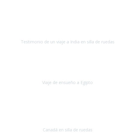
Fuerteventura
Septiembre 2022
La organización de mi viaje a la India fue excelente, los hoteles
estaban bien elegidos, el guía y el conductor cumplieron con su
cometido.
Testimonio de un viaje a India en silla de ruedas
India
Octubre 2022
Uno de los sueños de mi esposa y mío
, casi desde el día en que
nos conocimos
era poder visitar a Egipto
.
Viaje de ensueño a Egipto
Egipto
Octubre 2022
Ha sido una semana inolvidable en
Niagara y Toronto
(Canadá)
cumpliendo un sueño después de haberlo tenido que anular por el
COVID-19 en el año 2020.
Canadá en silla de ruedas