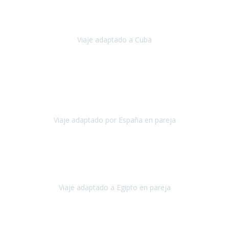
Hemos vivido un viaje que pensábamos que nunca podríamos llevar
a cabo.
Viaje adaptado a Cuba
Cuba
Abril, 2023
Estimada Julieta, antes que nada, quiero felicitarte y agradecerte por
la excelente planificación, coordinación y disposición
para que
nuestro viaje a España haya sido una experiencia inol
Viaje adaptado por España en pareja
España
Octubre, 2023
El viaje a Egipto ha sido precioso. Tenía ganas de hacer este viaje
pero me daba un poco miedo porque me habían dicho que el pais
no estaba nada adaptado.
Viaje adaptado a Egipto en pareja
Egipto
Mayo, 2023
Es la segunda vez que viajo con Travel Xperience y habrá más.