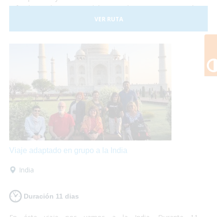
a fondo. En éste viaje podrás visitar los monumentos más
emblemáticos como el Big Ben o la Torre de Londres y
VER RUTA
adentrarte en la cultura local conociendo los barrios de
Covent Garden y Camden Town. Además no puedes dejar
de visitar los fantásticos museos que se encuentran en la
ciudad y destinar una tarde a disfrutar de un Afternoon Tea.
¡Londres te encantará! Así que escápate a la capital inglesa
y sólo preocúpate por disfrutar... ¡nosotros te lo
garantizamos!
Viaje adaptado en grupo a la India
India
Duración 11 dias