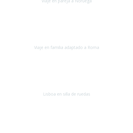
Viaje en pareja a Noruega
Noruega
Agosto 2022
Sinceramente disfrutar con la familia y la tranquilidad que nos dáis
en Travel Xperience es lo mejor del viaje. Sin problemas y con la
confianza plena en que todo iba a salir bien.
Viaje en familia adaptado a Roma
Roma y Pompeya
Julio 2022
En general: súper súper súper bien!
Habitación bien adaptada
,
gente muy amable y dispuesta, guias y tours muy adecuados.... y
todo muy bien organizado! Así da gusto..!
Lisboa en silla de ruedas
Lisboa
agosto de 2022
Era mi primer viaje en avión, elegí como destino la ciudad de la luz,
París. Y no me defraudó. Fue una semana increíble, desde la ida, en
Sevilla, hasta la vuelta.