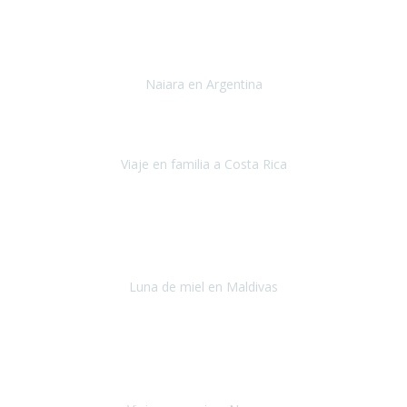
Toronto y Niágara
Julio 2022
Si tengo que describir mi viaje a Argentina en una palabra seria,
INCREIBLE.
Naiara en Argentina
Argentina
Junio 2022
"HA SIDO UN VIAJE ESPECTACULAR - UN VIAJE CON MAYUSCULAS"
Viaje en familia a Costa Rica
Costa Rica
Julio 2022
Después del accidente, ha sido muy complejo y difícil organizar
viajes.
Luna de miel en Maldivas
Maldivas
Agosto de 2022
El viaje fue sobre ruedas desde un principio, no pensé que
viajar en
avión en sillas de ruedas eléctricas
sería tan sencillo.