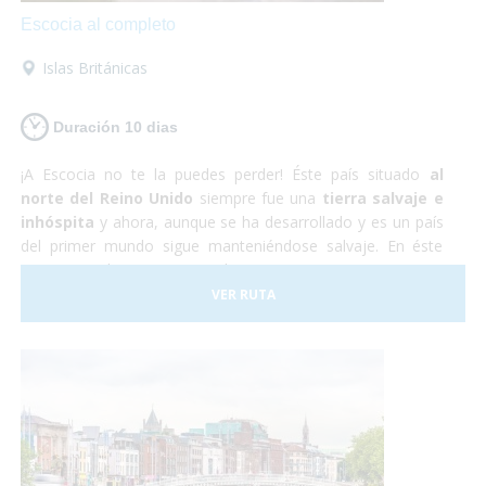
Escocia al completo
Islas Británicas
Duración 10 dias
¡A Escocia no te la puedes perder! Éste país situado
al
norte del Reino Unido
siempre fue una
tierra salvaje e
inhóspita
y ahora, aunque se ha desarrollado y es un país
del primer mundo sigue manteniéndose salvaje. En éste
viaje nos adentraremos en la autentica Escocia y no nos
perderemos nada de nada. ¡Así que vámonos ya! ¡No te lo
VER RUTA
pienses más, te aseguramos que te encantará!
Sólo
preocúpate por disfrutar
, nosotros nos encargamos del
resto.