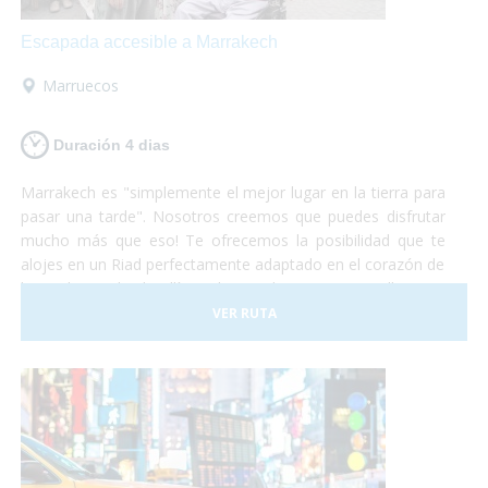
Escapada accesible a Marrakech
Marruecos
Duración 4 dias
Marrakech es "simplemente el mejor lugar en la tierra para
pasar una tarde". Nosotros creemos que puedes disfrutar
mucho más que eso! Te ofrecemos la posibilidad que te
alojes en un Riad perfectamente adaptado en el corazón de
la Medina y desde allí puedas perderte por sus callejones.
Desde allí, podrás visitar Essaouira, la "Perla del Atlántico",
VER RUTA
y si tienes suerte hasta podrás participar en alguna de las
subastas de langosta y comértela allí mismo! Si te decides,
nosotros nos encargamos de todo, tú solo de disfrutar!