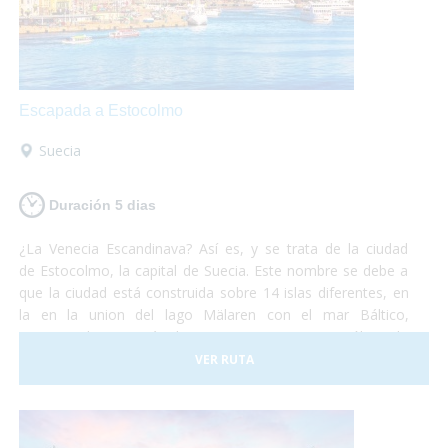
Escapada a Estocolmo
Suecia
Duración 5 dias
¿La Venecia Escandinava? Así es, y se trata de la ciudad
de Estocolmo, la capital de Suecia. Este nombre se debe a
que la ciudad está construida sobre 14 islas diferentes, en
la en la union del lago Mälaren con el mar Báltico,
comunicadas por más de cincuenta puentes. No sólo es la
capital de Suecia sino que se la puede considerar como una
VER RUTA
de las capitales del mundo, líder en muchos de los campos
que existen. Es una ciudad que funciona a la perfección
y dan ganas de quedarse. No debes pensártelo dos veces
y, ¡Vete ya a conocer la fantástica ciudad de Estocolmo!¡No