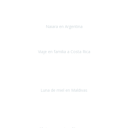
Toronto y Niágara
Julio 2022
Si tengo que describir mi viaje a Argentina en una palabra seria,
INCREIBLE.
Naiara en Argentina
Argentina
Junio 2022
"HA SIDO UN VIAJE ESPECTACULAR - UN VIAJE CON MAYUSCULAS"
Viaje en familia a Costa Rica
Costa Rica
Julio 2022
Después del accidente, ha sido muy complejo y difícil organizar
viajes.
Luna de miel en Maldivas
Maldivas
Agosto de 2022
El viaje fue sobre ruedas desde un principio, no pensé que
viajar en
avión en sillas de ruedas eléctricas
sería tan sencillo.