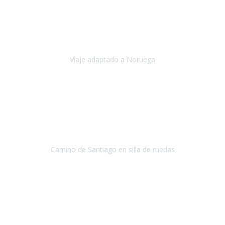
Noviembre 2023
Nuestro viaje familiar a Noruega, organizado por Travel Xperience,
ha sido un un éxito. Todo ha estado organizado
cronométricamente, desde traslados y hoteles a los viajes en barco.
Viaje adaptado a Noruega
Noruega
Agosto 2023
A través de este medio quería dejar mi comentario sobre la
excelente logística que diseñó Travel Xperience para que mi hijo
Conrado lograra el gran objetivo de recorrer el Camino de Santiago
de Co
Camino de Santiago en silla de ruedas
Camino de Santiago
Julio 2023
Para mí fue un servicio muy acorde a mis necesidades además,
ustedes siempre estuvieron muy atentos a cualquier consulta que
necesitáramos.