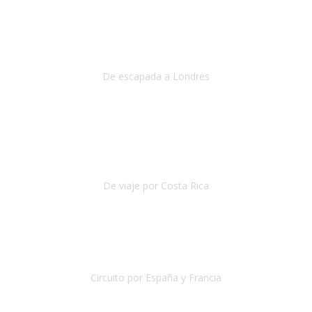
Julio 2019
Queremos daros las gracias por el viaje que nos habeis organizado.
Ha salido todo muy bien y hemos disfrutado mucho.
De escapada a Londres
Londres
Agosto 2019
Gracias a Travel Xperience por hacer de Costa Rica un
estupendo destino accesible
para las personas con movilidad
reducida.
De viaje por Costa Rica
Costa Rica
Julio 2019
Pasamos unos días inolvidables
, se cuidaron todos los detalles
desde los hoteles con ubicaciones estratégicas cercanos a los
lugares más emblemáticos de cada
Circuito por España y Francia
España y Francia
Septiembre 2019