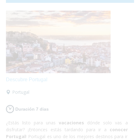
relativamente pequeño para la cantidad de gente que lo
habita y no es para nada caótico en comparación a las
otras grandes ciudades del mundo. ¡Sí que si lo que buscas
es
algo totalmente diferente
pero
enriquecedor
tu
destino es Japón! Además nosotros nos encargamos
de
satisfacer todas tus necesidades
y proporcionarte
el material y la información que requieras para hacer
que
estas vacaciones sean las mejores
que puedas
tener! Así que escápate a conocer Japón y,
¡Sólo disfruta!
Descubre Portugal
Portugal
Duración 7 dias
¿Estás listo para unas
vacaciones
dónde solo vas a
disfrutar? ¡Entonces estás tardando para ir a
conocer
Portugal
! Portugal es uno de los mejores destinos para ir