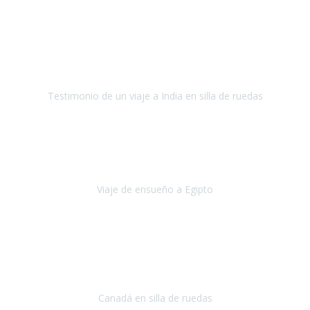
Fuerteventura
Septiembre 2022
La organización de mi viaje a la India fue excelente, los hoteles
estaban bien elegidos, el guía y el conductor cumplieron con su
cometido.
Testimonio de un viaje a India en silla de ruedas
India
Octubre 2022
Uno de los sueños de mi esposa y mío
, casi desde el día en que
nos conocimos
era poder visitar a Egipto
.
Viaje de ensueño a Egipto
Egipto
Octubre 2022
Ha sido una semana inolvidable en
Niagara y Toronto
(Canadá)
cumpliendo un sueño después de haberlo tenido que anular por el
COVID-19 en el año 2020.
Canadá en silla de ruedas