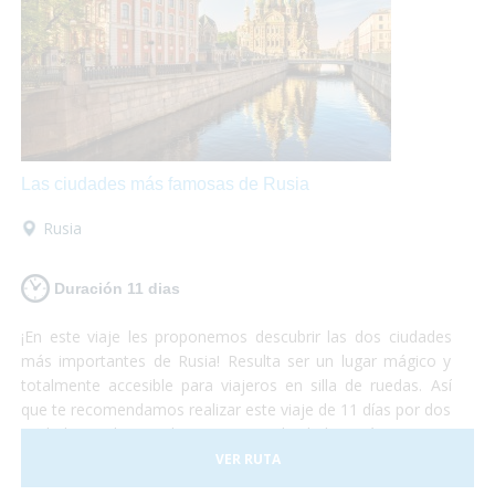
hoteles, transportes y todo tipo de
actividades
accesibles.
¡No lo duden más y atrévanse a
descubrir el continente europeo!
Unas vacaciones
diferentes
que las disfrutarán al máximo mientras se
maravillan con la belleza de estos lugares y conocen
culturas totalmente diferentes aunque se encuentren a
pocos cientos de kilómetros entre ellas.
¡Europa les
encantará!
Las ciudades más famosas de Rusia
Rusia
Duración 11 dias
¡En este viaje les proponemos descubrir las dos ciudades
más importantes de Rusia! Resulta ser un lugar mágico y
totalmente accesible para viajeros en silla de ruedas. Así
que te recomendamos realizar este viaje de 11 días por dos
ciudades realmente hermosas. No lo dudes más y vete a
conocer las principales ciudades rusas, ¡dejamos el resto
VER RUTA
para otra aventura!¡Sólo preocúpate por disfrutar al