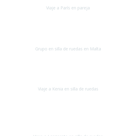
Viaje a París en pareja
París
septiembre de 2021
Acabo de llegar de Malta y el grupo de wasap no deja de sonar, con
fotos o con comentarios sobre como lo hemos pasado.
Grupo en silla de ruedas en Malta
Malta
Agosto 2021
Somos una familia con dos niños pequeños y yo tengo una
enfermedad degenerativa que ya no permite caminar, sin embargo
a todos nos encanta viajar.
Viaje a Kenia en silla de ruedas
Kenia
Junio 2021
Si tienes movilidad reducida o eres usuario/a de silla de ruedas o
sillamóvil y te da miedo viajar porque no sabes con las barreras que
te vas a encontrar, ponte en contacto con