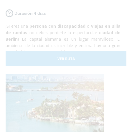
Duración 4 dias
¡Si eres una
persona con discapacidad
o
viajas en silla
de ruedas
no debes perderte la espectacular
ciudad de
Berlín!
La capital alemana es un lugar maravilloso. El
ambiente de la ciudad es increíble y encima hay una gran
cantidad de monumentos, edificios y museos por visitar. La
capital alemana es totalmente
accesible para personas
VER RUTA
con discapacidad
aunque hay que tener en cuenta que
algunas de las calles y plazas se encuentran adoquinadas y
pueden dificultar el paso a sillas de ruedas manuales. Sin
embargo nosotros nos encargaremos de todo, y tu sólo de
disfrutar.