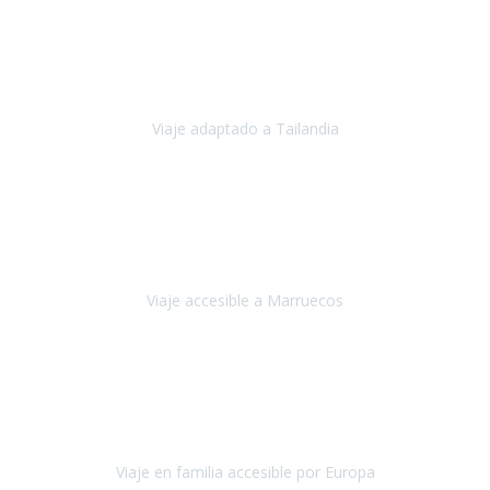
Cuba
Febrero 2023
Tailandia era uno de los viajes que desde siempre tenía en mente y
he vuelto encantado de la vida, he alucinado.
Viaje adaptado a Tailandia
Tailandia
Noviembre 2022
Nuestra experiencia ha sido inmejorable.
La atención que nos
brindaron Abdeljalil y Khadija en el Riad fue al más puro estilo
'padres', siempre cuidadosos, cari
Viaje accesible a Marruecos
Marruecos
Octubre 2022
Nuestra experiencia con Travel Xperience fue muy positiva
,
desde el inicio de los preparativos del viaje atendieron cada una de
nuestras inquietudes, solicitude
Viaje en familia accesible por Europa