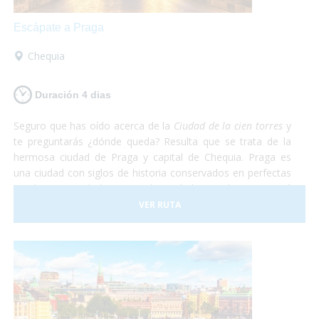
Escápate a Praga
Chequia
Duración 4 dias
Seguro que has oído acerca de la
Ciudad de la cien torres
y
te preguntarás ¿dónde queda? Resulta que se trata de la
hermosa ciudad de Praga y capital de Chequia. Praga es
una ciudad con siglos de historia conservados en perfectas
condiciones. Debido a esto, la Ciudad Vieja de Praga está
considerada Patrimonio de la Humanidad por la UNESCO.
VER RUTA
De Praga solamente te irás maravillado. Te aseguramos
que después de recorrer todas las callecitas del centro,
visitar el castillo y comer en el subsuelo del ayuntamiento
con una rica cerveza tradicional estarás sin palabras. Así
que escápate a conocer Praga, en el corazón de Europa
¡Sólo disfruta!