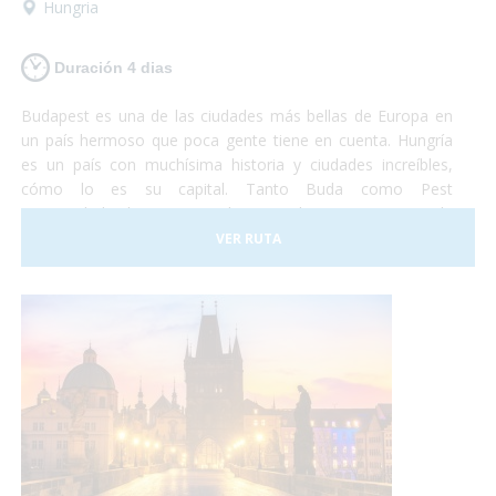
Hungria
Duración 4 dias
Budapest es una de las ciudades más bellas de Europa en
un país hermoso que poca gente tiene en cuenta. Hungría
es un país con muchísima historia y ciudades increíbles,
cómo lo es su capital. Tanto Buda como Pest
eran ciudades hermosas y ahora que lucen como una sola
son la combinación más bella que puedas imaginar. Así que
VER RUTA
si tienes unos días no te lo pienses más y vete a conocer
Budapest. Nosotros nos encargaremos de satisfacer todas
tus necesidades y tu... ¡deberás encargarte de disfrutar!