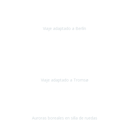
Nuestro viaje familiar a Berlín
organizado por Travel Xperience
ha sido fantástico
, desde el inicio con los preparativos y luego allí
en destino con los traslados
Viaje adaptado a Berlín
Berlín
Diciembre 2023
Este viaje a Tromsø nos ha permitido llegar a sitios y hacer
actividades que no habríamos podido imaginar: ver las auroras
boreales en un cielo estrellado a casi -12ºC, contemplar las ballenas
en
Viaje adaptado a Tromsø
Tromsø, Noruega
Noviembre 2023
Hola equipo!
Pues la vuelta a la realidad es dura, sobretodo después de unas
vacaciones de ensueño.
Auroras boreales en silla de ruedas
Tromso, Noruega