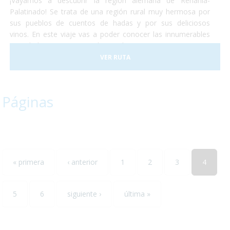
¡Vayamos a descubrir la región alemana de Renania-
Palatinado! Se trata de una región rural muy hermosa por
sus pueblos de cuentos de hadas y por sus deliciosos
vinos. En este viaje vas a poder conocer las innumerables
actividades que se pueden realizar en Renania ya sean
catas de vinos, paseos en tren o la visita de algún museo...
VER RUTA
todos ellos accesibles para personas con discapacidad. ¡No
lo dudes más y escápate conocer el sur-oeste alemán!
Páginas
« primera
‹ anterior
1
2
3
4
5
6
siguiente ›
última »