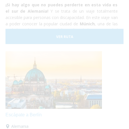
¡Si hay algo que no puedes perderte en esta vida es
el sur de Alemania!
Y se trata de un viaje totalmente
accesible para personas con discapacidad. En este viaje van
a poder conocer la popular ciudad de
Múnich
, una de las
ciudades más importantes del mundo, y la hermosa ciudad
medieval de
Núremberg
. No lo dudes más y atrévete
VER RUTA
a
viajar en tu silla de ruedas
por el sur de Alemania.
Nosotros nos encargaremos de todo y tu,
¡Sólo deberás
disfrutar!
Escápate a Berlín
Alemania