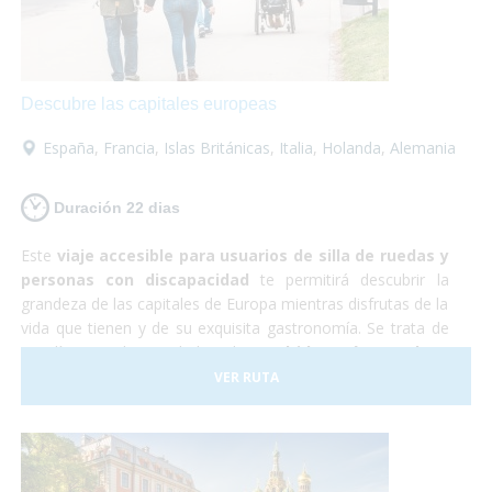
increíble en la que no tendrás que preocuparte por
nada... ¡Sólo en disfrutar!
Descubre las capitales europeas
España
,
Francia
,
Islas Británicas
,
Italia
,
Holanda
,
Alemania
Duración 22 dias
Este
viaje accesible para usuarios de silla de ruedas y
personas con discapacidad
te permitirá descubrir la
grandeza de las capitales de Europa mientras disfrutas de la
vida que tienen y de su exquisita gastronomía. Se trata de
22 días por las ciudades de
Madrid, París, Londres,
Ámsterdam, Berlín, Praga, Budapest y Roma
. Son
VER RUTA
todas muy diferentes entre sí y cada una es más hermosa
que la otra. Realmente serán unas
vacaciones de
ensueño.
Resulta que Europa es un
destino ideal para
personas con movilidad reducida
ya que contamos con