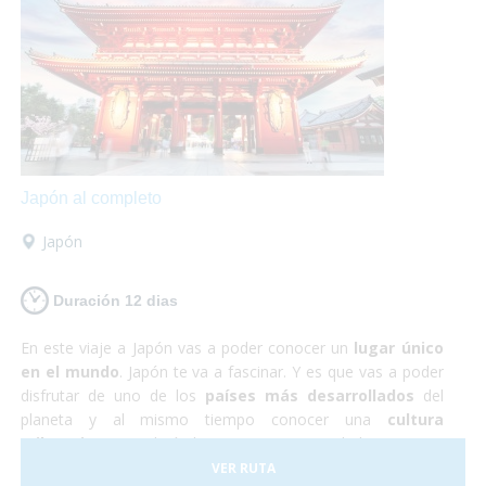
te defraudará! Y no debes preocuparte por nada, ¡Sólo de
disfrutar!
Japón al completo
Japón
Duración 12 dias
En este viaje a Japón vas a poder conocer un
lugar único
en el mundo
. Japón te va a fascinar. Y es que vas a poder
disfrutar de uno de los
países más desarrollados
del
planeta y al mismo tiempo conocer una
cultura
milenaria
que todavía hoy persiste en sus habitantes. En
Japón todo funciona a la perfección, se trata de un país
VER RUTA