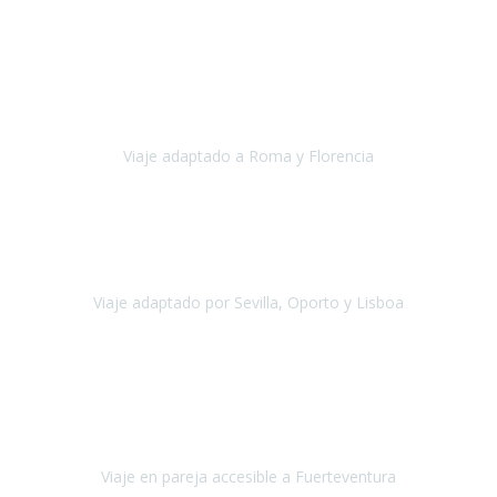
Europa
Septiembre 2022
Agradecer una vez más a Travel-Xperience
por su trabajo y
profesionalidad. Organización diez, tanto en aeropuertos, estación
de tren, asistencias, hoteles y material.
Viaje adaptado a Roma y Florencia
Roma y Florencia
Octubre 2022
Viajamos desde México. Tuvimos una muy buena experiencia y les
agradezco vuestro apoyo. Lo pasamos super. Las guías
maravillosas ambas, el Portus Cale, súper en todos sentidos.
Viaje adaptado por Sevilla, Oporto y Lisboa
Andalucía y Portugal
Octubre 2022
Hola Belén buenos días! Ya volvimos ayer y hemos descansado un
poco, quería agradecerte el trabajo que hiciste ya que el viaje ha
salido de 10.
Viaje en pareja accesible a Fuerteventura