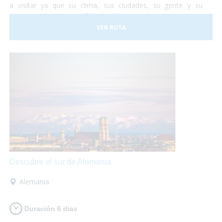
a visitar ya que su clima, sus ciudades, su gente y su
gastronomía son increíbles. Así que te proponemos una
viaje para que lo puedas descubrir en su totalidad sobre
VER RUTA
tu
silla de ruedas
sin problema alguno. ¡No lo dudes más
y vete a conocer Portugal! Nosotros nos encargamos de
organizar todo...
¡Tu sólo deberás disfrutar al máximo!
Descubre el sur de Alemania
Alemania
Duración 6 dias