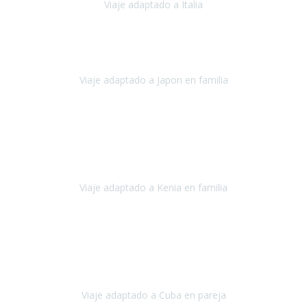
Viaje adaptado a Italia
Italia
Octubre 2023
Lo primero daros las gracias a Belén y a todo el equipo. Nos hemos
sentido totalmente respaldados por vosotros en todo momento.
Viaje adaptado a Japon en familia
Japón
Octubre 2023
El viaje
, el país, los paisajes, la gente,
todo genial
y precioso, nos
han cuidado en cada momento y detalle,
los hoteles
son
impresionantes,
Viaje adaptado a Kenia en familia
Kenia
Agosto 2023
La atención ha sido estupenda
durante todo el proceso, al
tratarse de un viaje privado para mi y mi mujer todos los traslados
los hicimos en coches,
al más mínimo problema
Viaje adaptado a Cuba en pareja