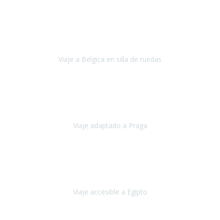
Alemania
Agosto, 2023
Lo primero, deciros que
voy en silla de ruedas
y era el primer
viaje que hacía con mi hermana.
Viaje a Belgica en silla de ruedas
Bélgica
Junio, 2023
Hemos confiado en Travel Xperience por tercera vez
y
esperamos hacerlo nuevamente el próximo verano.
Viaje adaptado a Praga
Praga
Mayo, 2023
Queremos agradecer a Travel Xperience la organización de este
viaje.
Viaje accesible a Egipto
Egipto
Marzo, 2023