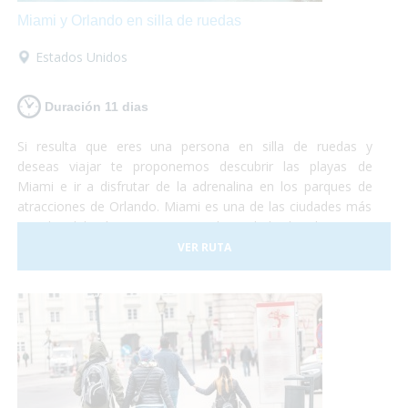
Miami y Orlando en silla de ruedas
Estados Unidos
Duración 11 dias
Si resulta que eres una persona en silla de ruedas y
deseas viajar te proponemos descubrir las playas de
Miami e ir a disfrutar de la adrenalina en los parques de
atracciones de Orlando. Miami es una de las ciudades más
grandes del país y con una gran diversidad cultural. Se trata
de un lugar de gran influencia caribeña y hermosas
VER RUTA
playas mezclado con grandes edificios y gran lujo. En este
viaje te proponemos destinar unos días a descubrir la
ciudad y sus lugares característicos como la Pequeña
Habana, el Downtown, Bahía Vizcaína y al mismo tiempo
conocer las reservas naturales con muchas especies en
peligro de extinción. La segunda parte del viaje se
desarrolla en la ciudad de Orlando. ¡No lo dudes más y vete
de vacaciones a Miami y Orlando! Será una experiencia