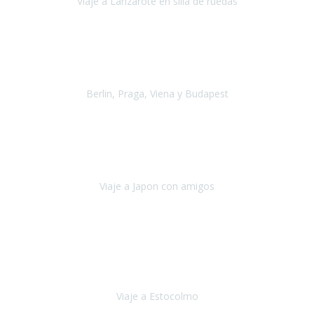
Viaje a Lanzarote en silla de ruedas
Lanzarote
Julio 2021
Por primera vez decidimos hacer un viaje que incluyera
varios paises
, algo que nos preocupaba mucho por coger varios
transportes, diferentes hoteles, alquiler
Berlin, Praga, Viena y Budapest
Alemania, Chequia, Austria y Budapest
Agosto 2019
Padezco de una enfermedad degenerativa
y, a día de hoy,
camino con ayuda de un bastón y teniendo cada vez más
dificultades con las barreras arquitectónicas y
Viaje a Japon con amigos
Japón
Julio 2019
El viatge a Estocolm amb l’organització de Travel Xperience
ha estat un èxit total.
Des de els consells per poder portar les
bateries de liti a l’avió,
sort del que ens ha
Viaje a Estocolmo
Estocolmo