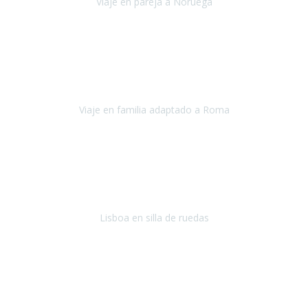
Viaje en pareja a Noruega
Noruega
Agosto 2022
Sinceramente disfrutar con la familia y la tranquilidad que nos dáis
en Travel Xperience es lo mejor del viaje. Sin problemas y con la
confianza plena en que todo iba a salir bien.
Viaje en familia adaptado a Roma
Roma y Pompeya
Julio 2022
En general: súper súper súper bien!
Habitación bien adaptada
,
gente muy amable y dispuesta, guias y tours muy adecuados.... y
todo muy bien organizado! Así da gusto..!
Lisboa en silla de ruedas
Lisboa
agosto de 2022
Era mi primer viaje en avión, elegí como destino la ciudad de la luz,
París. Y no me defraudó. Fue una semana increíble, desde la ida, en
Sevilla, hasta la vuelta.