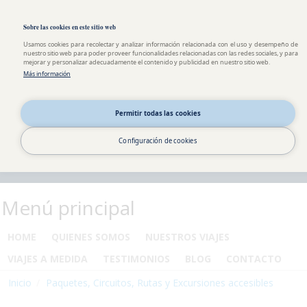
Pasar al contenido principal
Toggle high contrast
Sobre las cookies en este sitio web
Usamos cookies para recolectar y analizar información relacionada con el uso y desempeño de
nuestro sitio web para poder proveer funcionalidades relacionadas con las redes sociales, y para
mejorar y personalizar adecuadamente el contenido y publicidad en nuestro sitio web.
Más información
Permitir todas las cookies
Configuración de cookies
Menú principal
HOME
QUIENES SOMOS
NUESTROS VIAJES
VIAJES A MEDIDA
TESTIMONIOS
BLOG
CONTACTO
Inicio
Paquetes, Circuitos, Rutas y Excursiones accesibles