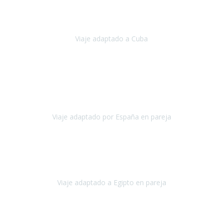
Hemos vivido un viaje que pensábamos que nunca podríamos llevar
a cabo.
Viaje adaptado a Cuba
Cuba
Abril, 2023
Estimada Julieta, antes que nada, quiero felicitarte y agradecerte por
la excelente planificación, coordinación y disposición
para que
nuestro viaje a España haya sido una experiencia inol
Viaje adaptado por España en pareja
España
Octubre, 2023
El viaje a Egipto ha sido precioso. Tenía ganas de hacer este viaje
pero me daba un poco miedo porque me habían dicho que el pais
no estaba nada adaptado.
Viaje adaptado a Egipto en pareja
Egipto
Mayo, 2023
Es la segunda vez que viajo con Travel Xperience y habrá más.