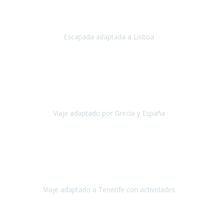
Acabo de regresar de
Lisboa
, una ciudad maravillosa con una gente
impresionante.
Escapada adaptada a Lisboa
Lisboa
Abril, 2024
Primero que nada, agradecerles de parte de Christian, Emilio y mi
persona por estar al pendiente en nuestro viaje, resolviendo
rápidamente los imprevistos que en una travesía como estas siemp
Viaje adaptado por Grecia y España
Grecia y España
Octubre, 2023
Destino: Tenerife sur, cerca de la playa de los cristianos. Hotel Sol y
Mar: un hotel totalmente adaptado, donde todo son comodidades.
¡Tiene todas las instalaciones adaptadas!
Viaje adaptado a Tenerife con actividades
Tenerife, España
Abril, 2024