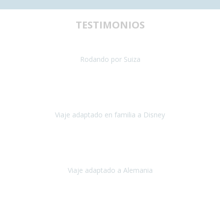
TESTIMONIOS
uestra primera experiencia de viaje con silla de ruedas y teníamos al
Rodando por Suiza
Suiza
Julio 2024
paración del viaje fue maravillosa, tanto los hoteles como los itinera
Viaje adaptado en familia a Disney
Disney y París
Julio, 2023
Buenos días!!
Viaje adaptado a Alemania
Alemania
Agosto, 2023
deciros que
voy en silla de ruedas
y era el primer viaje que hacía c