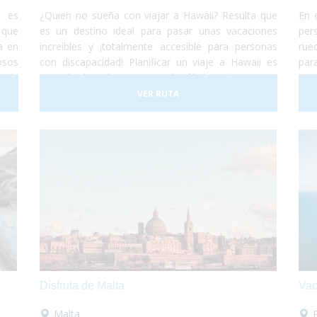
d es
¿Quien no sueña con viajar a Hawaii? Resulta que
En 
 que
es un destino ideal para pasar unas vacaciones
per
a en
increíbles y ¡totalmente accesible para personas
rue
osos
con discapacidad! Planificar un viaje a Hawaii es
par
a la
una de las decisiones más fáciles de tomar...
pas
para
Simplemente porque es un lugar increíble que
buc
VER RUTA
ente
permite cualquier tipo de experiencia. Todo esto,
de 
da o
de la mano de una cultura antigua muy simpática y
dis
s y,
hospitalaria, que harán de tus vacaciones ¡una
e se
experiencia única e inolvidable!
Disfruta de Malta
Vac
Malta