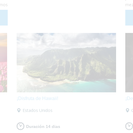
amos
mez
enas
Dan
d se
muy
ca y
est
 ¡Te
haz
para
enc
¡Disfruta de Hawaii!
¡De
Estados Unidos
Duración 14 dias