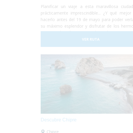
Planificar un viaje a esta maravillosa ciuda
prácticamente imprescindible... ¿Y qué mejor
hacerlo antes del 19 de mayo para poder verl
su máximo esplendor y disfrutar de los herm
campos de tulipanes que la rodean? Viajar 
ciudad holandesa de Ámsterdam es posible 
VER RUTA
todo el mundo. Se trata de una ciudad totalm
adaptada para personas con movilidad reduci
usuarios en silla de ruedas. No lo dudes má
¡Planifica tu viaje a Ámsterdam!¡Antes de qu
sequen los tulipanes!
Descubre Chipre
Chipre