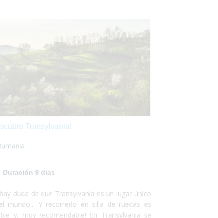
scubre Transylvania!
Rumania
Duración 9 dias
hay duda de que Transylvania es un lugar único
el mundo... Y recorrerlo en silla de ruedas es
ible y, muy recomendable! En Transylvania se