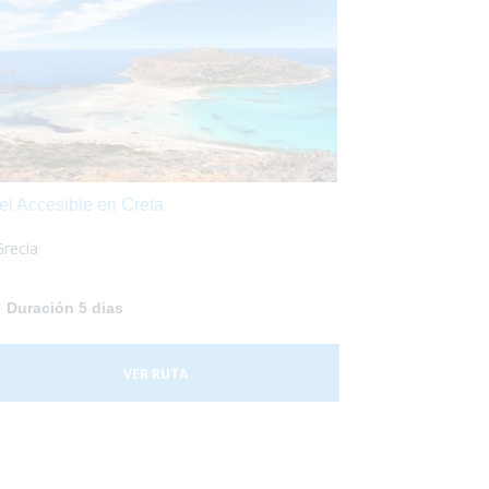
el Accesible en Creta
Grecia
Duración 5 dias
VER RUTA