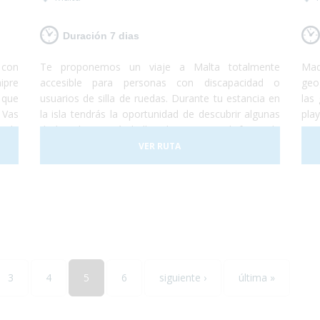
Duración 7 dias
s con
Te proponemos un viaje a Malta totalmente
Mad
ipre
accesible para personas con discapacidad o
geo
 que
usuarios de silla de ruedas. Durante tu estancia en
las
 Vas
la isla tendrás la oportunidad de descubrir algunas
pla
onde
de las playas más bellas de Europa y disfrutar de
una
ndes
un gran patrimonio cultural perfectamente
par
VER RUTA
ís y
conservado. Malta consta con tres islas principales
de 
s de
llamadas Malta, Gozo y Comino. No lo dudes más
pre
er y
y, ¡Viaja a Malta!¡Te encantará!
más
3
4
5
6
siguiente ›
última »