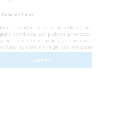
Duración 7 dias
eira se caracterizan por el buen clima y una
grafía asombrosa. Los pueblitos pintorescos,
 grandes montañas escarpadas y las hermosas
yas hacen de Madeira un lugar ideal para pasar
s vacaciones, increíbles y totalmente accesibles
a personas con discapacidad o usuarios de silla
VER RUTA
ruedas. En 2017 la ciudad de Funchal recibió el
mio a la Ciudad Accesible. Así que no lo dudes
 y, ¡Vete a Madeira!¡Te encantará!