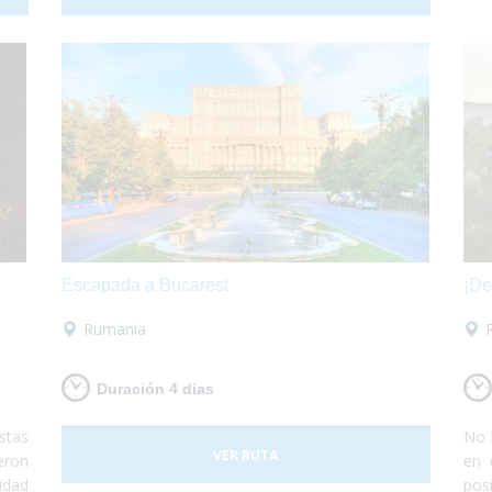
 por
embarcarás con tu propio vehículo para luego
poder conocer roma y los alrededores según te
apetezca.
Escapada a Bucarest
¡De
Rumania
Duración 4 dias
stas
No 
VER RUTA
eron
en 
idad
pos