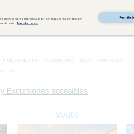
Permitir t
tro sitio web para poder proveer funcionalidades relacionadas con
o sitio web.
Más información
VIAJES A MEDIDA
TESTIMONIOS
BLOG
CONTACTO
cesibles
 y Excursiones accesibles
VIAJES