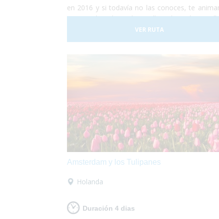
en 2016 y si todavía no las conoces, te anim
a que descubras las calles de Valencia ll
de arte, luz y color. Durante 5 días la ciuda
VER RUTA
convierte en una fiesta continua de luces, músi
fuegos artificiales por todos los rincones.
proponemos una ecapada accesible a Valencia 
que lo pases en grande!
Amsterdam y los Tulipanes
Holanda
Duración 4 dias