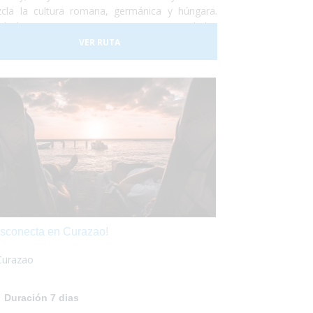
cla la cultura romana, germánica y húngara.
do lugar a una tierra compuesta por ciudades
 variadas, tradiciones muy diferentes, artes y
VER RUTA
ilos de vida muy diversos. No lo dudes más y
 las maletas para ir a conocer Rumania... ¡Te
antará!
sconecta en Curazao!
Curazao
Duración 7 dias