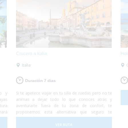
Crucero a Italia
Hot
Italia
Duración 7 dias
do y
Si te apetece viajar en tu silla de ruedas pero no te
ayas
animas a dejar todo lo que conoces atrás y
tura
aventurarte fuera de tu zona de confort, te
hará
proponemos esta alternativa que seguro te
n un
encantará. Te proponemos un crucero totalmente
 con
accesible de Barcelona a Roma en el cual te
VER RUTA