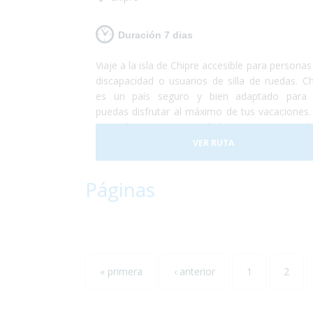
Duración 7 dias
Viaje a la isla de Chipre accesible para persona
discapacidad o usuarios de silla de ruedas. Ch
es un país seguro y bien adaptado para
puedas disfrutar al máximo de tus vacaciones.
a poder conocer ciudades pintorescas d
degustar un buen vino, visitar las gra
VER RUTA
montañas de la isla, conocer la capital del pa
relajarte en alguna de las 29 playas accesible
Páginas
agua cristalina.¡Si lo que buscas es conoc
disfrutar, Chipre es tu destino!
« primera
‹ anterior
1
2