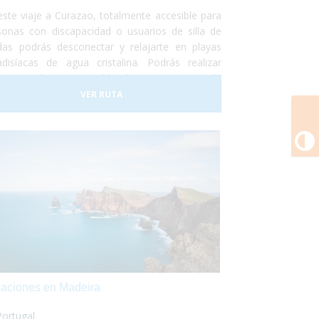
este viaje a Curazao, totalmente accesible para
sonas con discapacidad o usuarios de silla de
das podrás desconectar y relajarte en playas
adisíacas de agua cristalina. Podrás realizar
eos en barco accesible, hacer un curso de
eo adaptado, nadar con delfines y otro montón
VER RUTA
actividades adaptadas para personas con
C
capacidad.
aciones en Madeira
Portugal