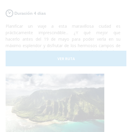
Duración 4 dias
Planificar un viaje a esta maravillosa ciudad es
prácticamente imprescindible... ¿Y qué mejor que
hacerlo antes del 19 de mayo para poder verla en su
máximo esplendor y disfrutar de los hermosos campos de
tulipanes que la rodean? Viajar a la ciudad holandesa
de Ámsterdam es posible para todo el mundo. Se trata de
VER RUTA
una ciudad totalmente adaptada para personas con
movilidad reducida o usuarios en silla de ruedas. No lo
dudes más y, ¡Planifica tu viaje a Ámsterdam!¡Antes de que
se sequen los tulipanes!