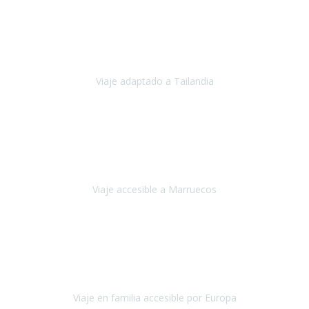
Cuba
Febrero 2023
Tailandia era uno de los viajes que desde siempre tenía en mente y
he vuelto encantado de la vida, he alucinado.
Viaje adaptado a Tailandia
Tailandia
Noviembre 2022
Nuestra experiencia ha sido inmejorable.
La atención que nos
brindaron Abdeljalil y Khadija en el Riad fue al más puro estilo
'padres', siempre cuidadosos, cari
Viaje accesible a Marruecos
Marruecos
Octubre 2022
Nuestra experiencia con Travel Xperience fue muy positiva
,
desde el inicio de los preparativos del viaje atendieron cada una de
nuestras inquietudes, solicitude
Viaje en familia accesible por Europa