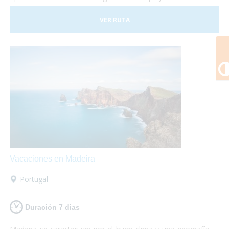
de Europa y disfrutar de un gran patrimonio cultural
perfectamente conservado. Malta consta con tres islas
VER RUTA
principales llamadas Malta, Gozo y Comino. No lo dudes
más y, ¡Viaja a Malta!¡Te encantará!
Vacaciones en Madeira
Portugal
Duración 7 dias