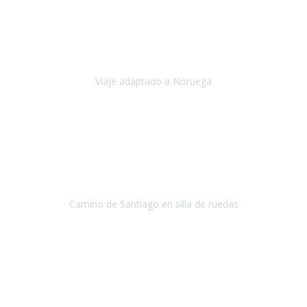
Noviembre 2023
Nuestro viaje familiar a Noruega, organizado por Travel Xperience,
ha sido un un éxito. Todo ha estado organizado
cronométricamente, desde traslados y hoteles a los viajes en barco.
Viaje adaptado a Noruega
Noruega
Agosto 2023
A través de este medio quería dejar mi comentario sobre la
excelente logística que diseñó Travel Xperience para que mi hijo
Conrado lograra el gran objetivo de recorrer el Camino de Santiago
de Co
Camino de Santiago en silla de ruedas
Camino de Santiago
Julio 2023
Para mí fue un servicio muy acorde a mis necesidades además,
ustedes siempre estuvieron muy atentos a cualquier consulta que
necesitáramos.