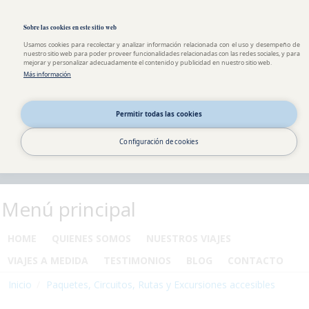
Pasar al contenido principal
Toggle high contrast
Sobre las cookies en este sitio web
Usamos cookies para recolectar y analizar información relacionada con el uso y desempeño de
nuestro sitio web para poder proveer funcionalidades relacionadas con las redes sociales, y para
mejorar y personalizar adecuadamente el contenido y publicidad en nuestro sitio web.
Más información
Permitir todas las cookies
Configuración de cookies
Menú principal
HOME
QUIENES SOMOS
NUESTROS VIAJES
VIAJES A MEDIDA
TESTIMONIOS
BLOG
CONTACTO
Inicio
Paquetes, Circuitos, Rutas y Excursiones accesibles