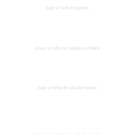
Viaje a París en pareja
París
septiembre de 2021
Acabo de llegar de Malta y el grupo de wasap no deja de sonar, con
fotos o con comentarios sobre como lo hemos pasado.
Grupo en silla de ruedas en Malta
Malta
Agosto 2021
Somos una familia con dos niños pequeños y yo tengo una
enfermedad degenerativa que ya no permite caminar, sin embargo
a todos nos encanta viajar.
Viaje a Kenia en silla de ruedas
Kenia
Junio 2021
Si tienes movilidad reducida o eres usuario/a de silla de ruedas o
sillamóvil y te da miedo viajar porque no sabes con las barreras que
te vas a encontrar, ponte en contacto con