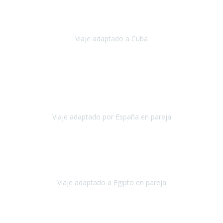
Hemos vivido un viaje que pensábamos que nunca podríamos llevar
a cabo.
Viaje adaptado a Cuba
Cuba
Abril, 2023
Estimada Julieta, antes que nada, quiero felicitarte y agradecerte por
la excelente planificación, coordinación y disposición
para que
nuestro viaje a España haya sido una experiencia inol
Viaje adaptado por España en pareja
España
Octubre, 2023
El viaje a Egipto ha sido precioso. Tenía ganas de hacer este viaje
pero me daba un poco miedo porque me habían dicho que el pais
no estaba nada adaptado.
Viaje adaptado a Egipto en pareja
Egipto
Mayo, 2023
Es la segunda vez que viajo con Travel Xperience y habrá más.