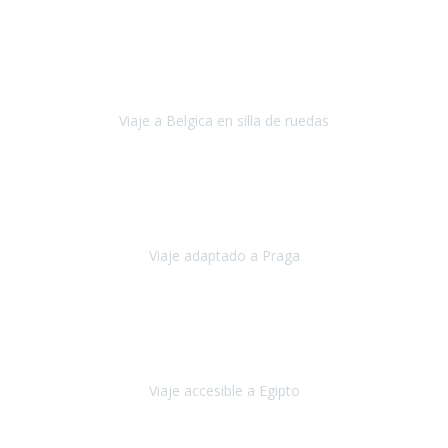
Alemania
Agosto, 2023
Lo primero, deciros que
voy en silla de ruedas
y era el primer
viaje que hacía con mi hermana.
Viaje a Belgica en silla de ruedas
Bélgica
Junio, 2023
Hemos confiado en Travel Xperience por tercera vez
y
esperamos hacerlo nuevamente el próximo verano.
Viaje adaptado a Praga
Praga
Mayo, 2023
Queremos agradecer a Travel Xperience la organización de este
viaje.
Viaje accesible a Egipto
Egipto
Marzo, 2023