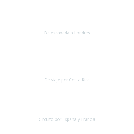
Julio 2019
Queremos daros las gracias por el viaje que nos habeis organizado.
Ha salido todo muy bien y hemos disfrutado mucho.
De escapada a Londres
Londres
Agosto 2019
Gracias a Travel Xperience por hacer de Costa Rica un
estupendo destino accesible
para las personas con movilidad
reducida.
De viaje por Costa Rica
Costa Rica
Julio 2019
Pasamos unos días inolvidables
, se cuidaron todos los detalles
desde los hoteles con ubicaciones estratégicas cercanos a los
lugares más emblemáticos de cada
Circuito por España y Francia
España y Francia
Septiembre 2019