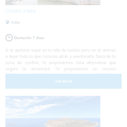
Crucero a Italia
Italia
Duración 7 dias
Si te apetece viajar en tu silla de ruedas pero no te animas
a dejar todo lo que conoces atrás y aventurarte fuera de tu
zona de confort, te proponemos esta alternativa que
seguro te encantará. Te proponemos un crucero
totalmente accesible de Barcelona a Roma en el cual te
embarcarás con tu propio vehículo para luego poder
VER RUTA
conocer roma y los alrededores según te apetezca.