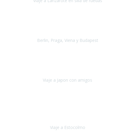
Viaje a Lanzarote en silla de ruedas
Lanzarote
Julio 2021
Por primera vez decidimos hacer un viaje que incluyera
varios paises
, algo que nos preocupaba mucho por coger varios
transportes, diferentes hoteles, alquiler
Berlin, Praga, Viena y Budapest
Alemania, Chequia, Austria y Budapest
Agosto 2019
Padezco de una enfermedad degenerativa
y, a día de hoy,
camino con ayuda de un bastón y teniendo cada vez más
dificultades con las barreras arquitectónicas y
Viaje a Japon con amigos
Japón
Julio 2019
El viatge a Estocolm amb l’organització de Travel Xperience
ha estat un èxit total.
Des de els consells per poder portar les
bateries de liti a l’avió,
sort del que ens ha
Viaje a Estocolmo
Estocolmo