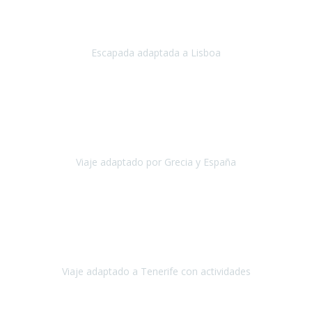
Acabo de regresar de
Lisboa
, una ciudad maravillosa con una gente
impresionante.
Escapada adaptada a Lisboa
Lisboa
Abril, 2024
Primero que nada, agradecerles de parte de Christian, Emilio y mi
persona por estar al pendiente en nuestro viaje, resolviendo
rápidamente los imprevistos que en una travesía como estas siemp
Viaje adaptado por Grecia y España
Grecia y España
Octubre, 2023
Destino: Tenerife sur, cerca de la playa de los cristianos. Hotel Sol y
Mar: un hotel totalmente adaptado, donde todo son comodidades.
¡Tiene todas las instalaciones adaptadas!
Viaje adaptado a Tenerife con actividades
Tenerife, España
Abril, 2024