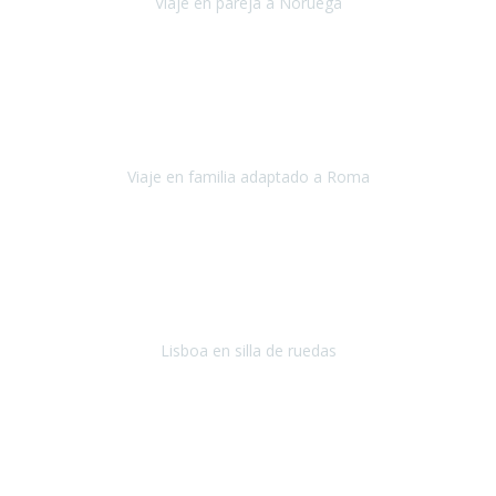
Viaje en pareja a Noruega
Noruega
Agosto 2022
Sinceramente disfrutar con la familia y la tranquilidad que nos dáis
en Travel Xperience es lo mejor del viaje. Sin problemas y con la
confianza plena en que todo iba a salir bien.
Viaje en familia adaptado a Roma
Roma y Pompeya
Julio 2022
En general: súper súper súper bien!
Habitación bien adaptada
,
gente muy amable y dispuesta, guias y tours muy adecuados.... y
todo muy bien organizado! Así da gusto..!
Lisboa en silla de ruedas
Lisboa
agosto de 2022
Era mi primer viaje en avión, elegí como destino la ciudad de la luz,
París. Y no me defraudó. Fue una semana increíble, desde la ida, en
Sevilla, hasta la vuelta.