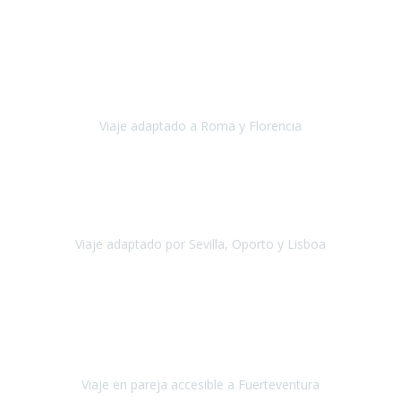
Europa
Septiembre 2022
Agradecer una vez más a Travel-Xperience
por su trabajo y
profesionalidad. Organización diez, tanto en aeropuertos, estación
de tren, asistencias, hoteles y material.
Viaje adaptado a Roma y Florencia
Roma y Florencia
Octubre 2022
Viajamos desde México. Tuvimos una muy buena experiencia y les
agradezco vuestro apoyo. Lo pasamos super. Las guías
maravillosas ambas, el Portus Cale, súper en todos sentidos.
Viaje adaptado por Sevilla, Oporto y Lisboa
Andalucía y Portugal
Octubre 2022
Hola Belén buenos días! Ya volvimos ayer y hemos descansado un
poco, quería agradecerte el trabajo que hiciste ya que el viaje ha
salido de 10.
Viaje en pareja accesible a Fuerteventura