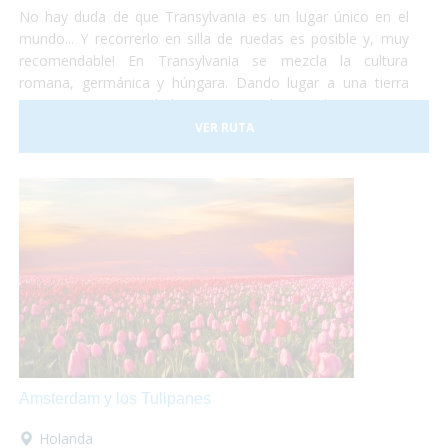
No hay duda de que Transylvania es un lugar único en el
mundo... Y recorrerlo en silla de ruedas es posible y, muy
recomendable! En Transylvania se mezcla la cultura
romana, germánica y húngara. Dando lugar a una tierra
compuesta por ciudades muy variadas, tradiciones muy
diferentes, artes y estilos de vida muy diversos. No lo dudes
VER RUTA
más y haz las maletas para ir a conocer Rumania... ¡Te
encantará!
Amsterdam y los Tulipanes
Holanda