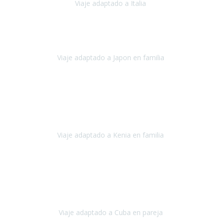
Viaje adaptado a Italia
Italia
Octubre 2023
Lo primero daros las gracias a Belén y a todo el equipo. Nos hemos
sentido totalmente respaldados por vosotros en todo momento.
Viaje adaptado a Japon en familia
Japón
Octubre 2023
El viaje
, el país, los paisajes, la gente,
todo genial
y precioso, nos
han cuidado en cada momento y detalle,
los hoteles
son
impresionantes,
Viaje adaptado a Kenia en familia
Kenia
Agosto 2023
La atención ha sido estupenda
durante todo el proceso, al
tratarse de un viaje privado para mi y mi mujer todos los traslados
los hicimos en coches,
al más mínimo problema
Viaje adaptado a Cuba en pareja