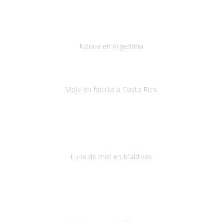
Toronto y Niágara
Julio 2022
Si tengo que describir mi viaje a Argentina en una palabra seria,
INCREIBLE.
Naiara en Argentina
Argentina
Junio 2022
"HA SIDO UN VIAJE ESPECTACULAR - UN VIAJE CON MAYUSCULAS"
Viaje en familia a Costa Rica
Costa Rica
Julio 2022
Después del accidente, ha sido muy complejo y difícil organizar
viajes.
Luna de miel en Maldivas
Maldivas
Agosto de 2022
El viaje fue sobre ruedas desde un principio, no pensé que
viajar en
avión en sillas de ruedas eléctricas
sería tan sencillo.