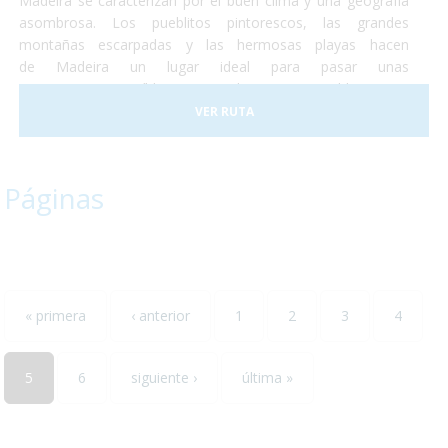
Madeira se caracterizan por el buen clima y una geografía
asombrosa. Los pueblitos pintorescos, las grandes
montañas escarpadas y las hermosas playas hacen
de Madeira un lugar ideal para pasar unas
vacaciones, increíbles y totalmente accesibles para
personas con discapacidad o usuarios de silla de ruedas. En
VER RUTA
2017 la ciudad de Funchal recibió el premio a la Ciudad
Accesible. Así que no lo dudes más y, ¡Vete a Madeira!¡Te
encantará!
Páginas
« primera
‹ anterior
1
2
3
4
5
6
siguiente ›
última »