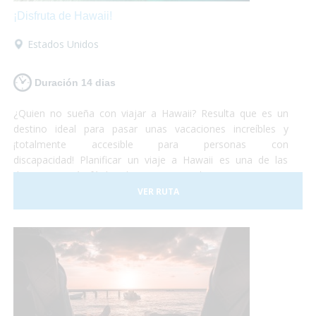
¡Disfruta de Hawaii!
Estados Unidos
Duración 14 dias
¿Quien no sueña con viajar a Hawaii? Resulta que es un
destino ideal para pasar unas vacaciones increíbles y
¡totalmente accesible para personas con
discapacidad! Planificar un viaje a Hawaii es una de las
decisiones más fáciles de tomar... Simplemente porque es
un lugar increíble que permite cualquier tipo de
VER RUTA
experiencia. Todo esto, de la mano de una cultura antigua
muy simpática y hospitalaria, que harán de tus vacaciones
¡una experiencia única e inolvidable!