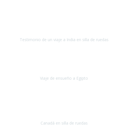
Fuerteventura
Septiembre 2022
La organización de mi viaje a la India fue excelente, los hoteles
estaban bien elegidos, el guía y el conductor cumplieron con su
cometido.
Testimonio de un viaje a India en silla de ruedas
India
Octubre 2022
Uno de los sueños de mi esposa y mío
, casi desde el día en que
nos conocimos
era poder visitar a Egipto
.
Viaje de ensueño a Egipto
Egipto
Octubre 2022
Ha sido una semana inolvidable en
Niagara y Toronto
(Canadá)
cumpliendo un sueño después de haberlo tenido que anular por el
COVID-19 en el año 2020.
Canadá en silla de ruedas