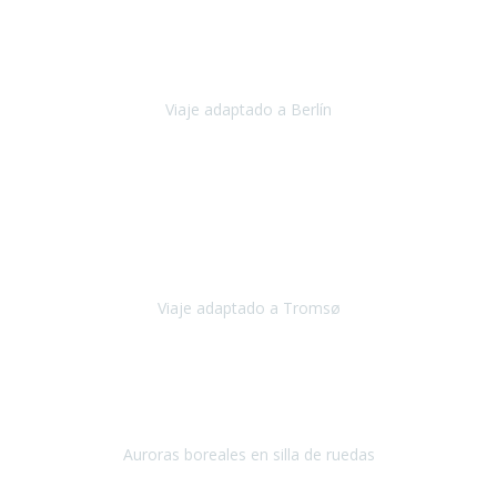
Nuestro viaje familiar a Berlín
organizado por Travel Xperience
ha sido fantástico
, desde el inicio con los preparativos y luego allí
en destino con los traslados
Viaje adaptado a Berlín
Berlín
Diciembre 2023
Este viaje a Tromsø nos ha permitido llegar a sitios y hacer
actividades que no habríamos podido imaginar: ver las auroras
boreales en un cielo estrellado a casi -12ºC, contemplar las ballenas
en
Viaje adaptado a Tromsø
Tromsø, Noruega
Noviembre 2023
Hola equipo!
Pues la vuelta a la realidad es dura, sobretodo después de unas
vacaciones de ensueño.
Auroras boreales en silla de ruedas
Tromso, Noruega