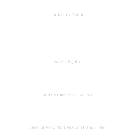
una experiencia maravillosa que he podido comp
Jordania y Dubai
Jordania y Dubai
Julio 2019
Hace cinco años empecé a tener problemas de movilidad (debido a
la columna), no aguantaba mucho tiempo caminando y me tenia
que sentar cada pocos metros.
Viaje a Egipto
Egipto
Octubre, 2019
Si tuviese que volver a viajar,
lo haría sin duda con Travel
Experience
.
Luna de miel en la Toscana
La Toscana
Septiembre, 2019
Hicimos un recorrido en julio por distintas ciudades de Noruega
durante 9 días.
Descubriendo Noruega con tranquilidad
Noruega