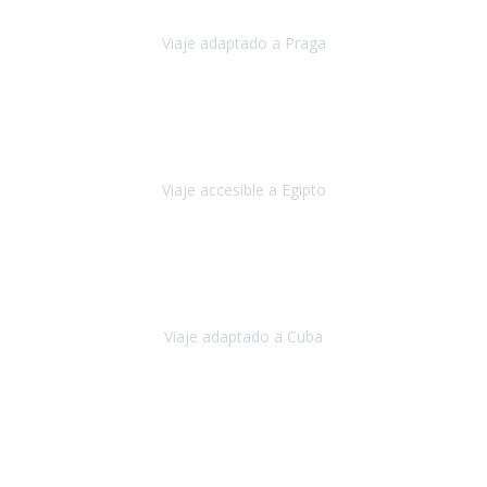
Viaje adaptado a Praga
Praga
Mayo, 2023
Queremos agradecer a Travel Xperience la organización de este
viaje.
Viaje accesible a Egipto
Egipto
Marzo, 2023
Hemos vivido un viaje que pensábamos que nunca podríamos llevar
a cabo.
Viaje adaptado a Cuba
Cuba
Abril, 2023
Estimada Julieta, antes que nada, quiero felicitarte y agradecerte por
la excelente planificación, coordinación y disposición
para que
nuestro viaje a España haya sido una experiencia inol