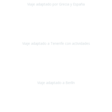
Viaje adaptado por Grecia y España
Grecia y España
Octubre, 2023
Destino: Tenerife sur, cerca de la playa de los cristianos. Hotel Sol y
Mar: un hotel totalmente adaptado, donde todo son comodidades.
¡Tiene todas las instalaciones adaptadas!
Viaje adaptado a Tenerife con actividades
Tenerife, España
Abril, 2024
Nuestro viaje familiar a Berlín
organizado por Travel Xperience
ha sido fantástico
, desde el inicio con los preparativos y luego allí
en destino con los traslados
Viaje adaptado a Berlín
Berlín
Diciembre 2023
Este viaje a Tromsø nos ha permitido llegar a sitios y hacer
actividades que no habríamos podido imaginar: ver las auroras
boreales en un cielo estrellado a casi -12ºC, contemplar las ballenas