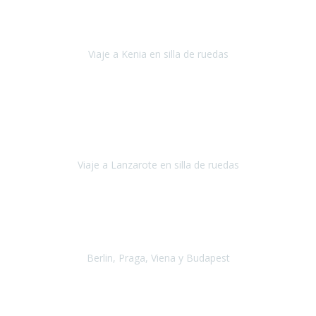
Somos una familia con dos niños pequeños y yo tengo una
enfermedad degenerativa que ya no permite caminar, sin embargo
a todos nos encanta viajar.
Viaje a Kenia en silla de ruedas
Kenia
Junio 2021
Si tienes movilidad reducida o eres usuario/a de silla de ruedas o
sillamóvil y te da miedo viajar porque no sabes con las barreras que
te vas a encontrar, ponte en contacto con
Viaje a Lanzarote en silla de ruedas
Lanzarote
Julio 2021
Por primera vez decidimos hacer un viaje que incluyera
varios paises
, algo que nos preocupaba mucho por coger varios
transportes, diferentes hoteles, alquiler
Berlin, Praga, Viena y Budapest
Alemania, Chequia, Austria y Budapest
Agosto 2019
Padezco de una enfermedad degenerativa
y, a día de hoy,