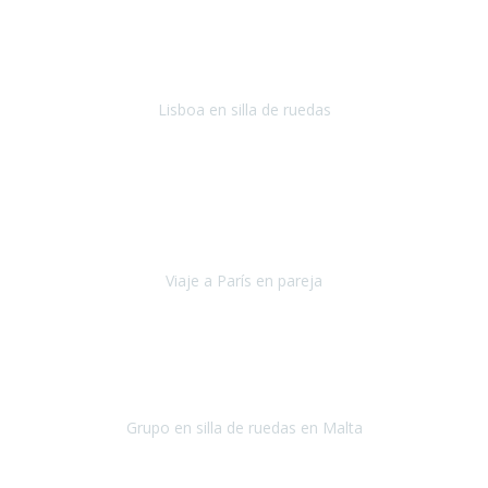
En general: súper súper súper bien!
Habitación bien adaptada
,
gente muy amable y dispuesta, guias y tours muy adecuados.... y
todo muy bien organizado! Así da gusto..!
Lisboa en silla de ruedas
Lisboa
agosto de 2022
Era mi primer viaje en avión, elegí como destino la ciudad de la luz,
París. Y no me defraudó. Fue una semana increíble, desde la ida, en
Sevilla, hasta la vuelta.
Viaje a París en pareja
París
septiembre de 2021
Acabo de llegar de Malta y el grupo de wasap no deja de sonar, con
fotos o con comentarios sobre como lo hemos pasado.
Grupo en silla de ruedas en Malta
Malta
Agosto 2021