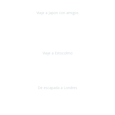
camino con ayuda de un bastón y teniendo cada vez más
dificultades con las barreras arquitectónicas y
Viaje a Japon con amigos
Japón
Julio 2019
El viatge a Estocolm amb l’organització de Travel Xperience
ha estat un èxit total.
Des de els consells per poder portar les
bateries de liti a l’avió,
sort del que ens ha
Viaje a Estocolmo
Estocolmo
Julio 2019
Queremos daros las gracias por el viaje que nos habeis organizado.
Ha salido todo muy bien y hemos disfrutado mucho.
De escapada a Londres
Londres
Agosto 2019
Gracias a Travel Xperience por hacer de Costa Rica un
estupendo destino accesible
para las personas con movilidad