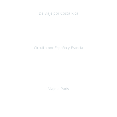
reducida.
De viaje por Costa Rica
Costa Rica
Julio 2019
Pasamos unos días inolvidables
, se cuidaron todos los detalles
desde los hoteles con ubicaciones estratégicas cercanos a los
lugares más emblemáticos de cada
Circuito por España y Francia
España y Francia
Septiembre 2019
La escapada a París
organizada por la agencia Travel Xperience
ha sido fantástica por lo completo de la información recibida, por la
total accesibilidad del hotel, por la comodida
Viaje a París
París
Septiembre 2019
Viaje a Jordania con extensión a Dubai, jamás pensé que podría ver
sitios como Petra, el desierto de Wadi Rum, Mar muerto, ha sido