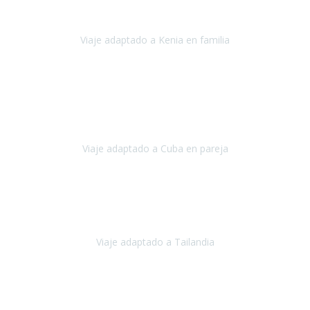
impresionantes,
Viaje adaptado a Kenia en familia
Kenia
Agosto 2023
La atención ha sido estupenda
durante todo el proceso, al
tratarse de un viaje privado para mi y mi mujer todos los traslados
los hicimos en coches,
al más mínimo problema
Viaje adaptado a Cuba en pareja
Cuba
Febrero 2023
Tailandia era uno de los viajes que desde siempre tenía en mente y
he vuelto encantado de la vida, he alucinado.
Viaje adaptado a Tailandia
Tailandia
Noviembre 2022
Nuestra experiencia ha sido inmejorable.
La atención que nos
brindaron Abdeljalil y Khadija en el Riad fue al más puro estilo