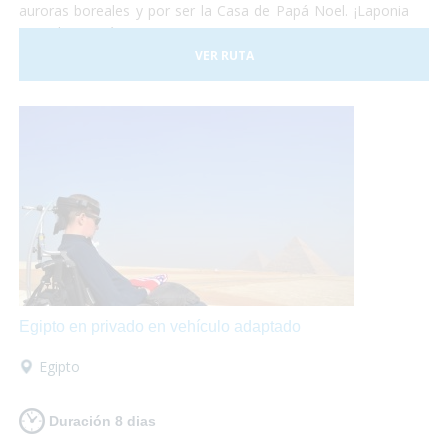
auroras boreales y por ser la Casa de Papá Noel. ¡Laponia
es un lugar mágico!
VER RUTA
Egipto en privado en vehículo adaptado
Egipto
Duración 8 dias