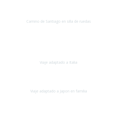
Conrado lograra el gran objetivo de recorrer el Camino de Santiago
de Co
Camino de Santiago en silla de ruedas
Camino de Santiago
Julio 2023
Para mí fue un servicio muy acorde a mis necesidades además,
ustedes siempre estuvieron muy atentos a cualquier consulta que
necesitáramos.
Viaje adaptado a Italia
Italia
Octubre 2023
Lo primero daros las gracias a Belén y a todo el equipo. Nos hemos
sentido totalmente respaldados por vosotros en todo momento.
Viaje adaptado a Japon en familia
Japón
Octubre 2023
El viaje
, el país, los paisajes, la gente,
todo genial
y precioso, nos
han cuidado en cada momento y detalle,
los hoteles
son