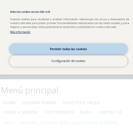
Pasar al contenido principal
Toggle high contrast
Sobre las cookies en este sitio web
Usamos cookies para recolectar y analizar información relacionada con el uso y desempeño de
nuestro sitio web para poder proveer funcionalidades relacionadas con las redes sociales, y para
mejorar y personalizar adecuadamente el contenido y publicidad en nuestro sitio web.
Más información
Permitir todas las cookies
Configuración de cookies
Menú principal
HOME
QUIENES SOMOS
NUESTROS VIAJES
VIAJES A MEDIDA
TESTIMONIOS
BLOG
CONTACTO
Inicio
Paquetes, Circuitos, Rutas y Excursiones accesibles