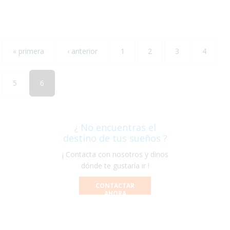
« primera
‹ anterior
1
2
3
4
5
6
¿ No encuentras el
destino de tus sueños ?
¡ Contacta con nosotros y dinos
dónde te gustaría ir !
CONTACTAR
AHORA