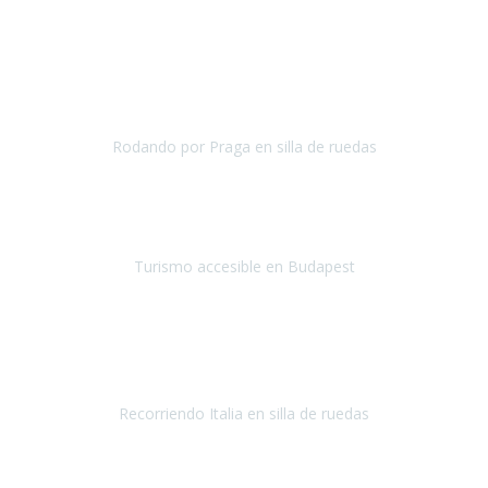
Julio 2019
Una vez más hemos vuelto a
depositar nuestra confianza en
Travel-Xperience
para asegurarnos, con total seguridad, de
unas
vacaciones accesibles.
Nuestro destino el
Rodando por Praga en silla de ruedas
Praga
Mayo 2019
¡Hola equipo de Travel Xperience!
Quería que supierais mi
impresión del viaje a Budapest.
Turismo accesible en Budapest
Budapest
Mayo 2019
¡Hola equipo de
Travel Xperience
! Ya estamos de regreso.
Fue un
viaje maravilloso.
Recorriendo Italia en silla de ruedas
Italia
Abril/Mayo 2019
Ha sido mi primer viaje con Travel Xperience
y
la experiencia