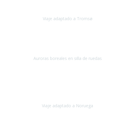
en
Viaje adaptado a Tromsø
Tromsø, Noruega
Noviembre 2023
Hola equipo!
Pues la vuelta a la realidad es dura, sobretodo después de unas
vacaciones de ensueño.
Auroras boreales en silla de ruedas
Tromso, Noruega
Noviembre 2023
Nuestro viaje familiar a Noruega, organizado por Travel Xperience,
ha sido un un éxito. Todo ha estado organizado
cronométricamente, desde traslados y hoteles a los viajes en barco.
Viaje adaptado a Noruega
Noruega
Agosto 2023
A través de este medio quería dejar mi comentario sobre la
excelente logística que diseñó Travel Xperience para que mi hijo