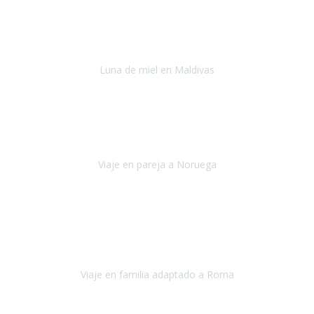
Julio 2022
Después del accidente, ha sido muy complejo y difícil organizar
viajes.
Luna de miel en Maldivas
Maldivas
Agosto de 2022
El viaje fue sobre ruedas desde un principio, no pensé que
viajar en
avión en sillas de ruedas eléctricas
sería tan sencillo.
Viaje en pareja a Noruega
Noruega
Agosto 2022
Sinceramente disfrutar con la familia y la tranquilidad que nos dáis
en Travel Xperience es lo mejor del viaje. Sin problemas y con la
confianza plena en que todo iba a salir bien.
Viaje en familia adaptado a Roma
Roma y Pompeya
Julio 2022