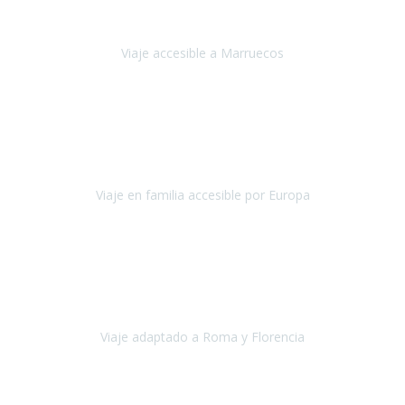
'padres', siempre cuidadosos, cari
Viaje accesible a Marruecos
Marruecos
Octubre 2022
Nuestra experiencia con Travel Xperience fue muy positiva
,
desde el inicio de los preparativos del viaje atendieron cada una de
nuestras inquietudes, solicitude
Viaje en familia accesible por Europa
Europa
Septiembre 2022
Agradecer una vez más a Travel-Xperience
por su trabajo y
profesionalidad. Organización diez, tanto en aeropuertos, estación
de tren, asistencias, hoteles y material.
Viaje adaptado a Roma y Florencia
Roma y Florencia
Octubre 2022
Viajamos desde México. Tuvimos una muy buena experiencia y les