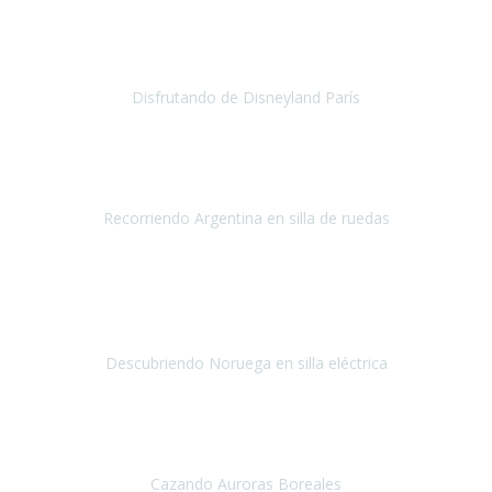
no ha podido ser más maravillosa
, todo facilidades y amabilidad
desde el minuto uno.
Disfrutando de Disneyland París
Disneyland París
Abril 2019
Este viaje no hubiera sido posible sin la organización de
Travel Xpirience.
Recorriendo Argentina en silla de ruedas
Argentina
Marzo 2019
Teniamos muchas ganas de conocer los fiordos noruegos
y
siempre por las limitaciones nos fue imposible, la verdad
nos
quedamos impresionados por la ate
Descubriendo Noruega en silla eléctrica
Noruega
Mayo 2019
Nuestra primera experiencia con Travel Xperience
, ha sido un
viaje a Tromso en Noruega,
para ver las auroras boreales.
Cazando Auroras Boreales