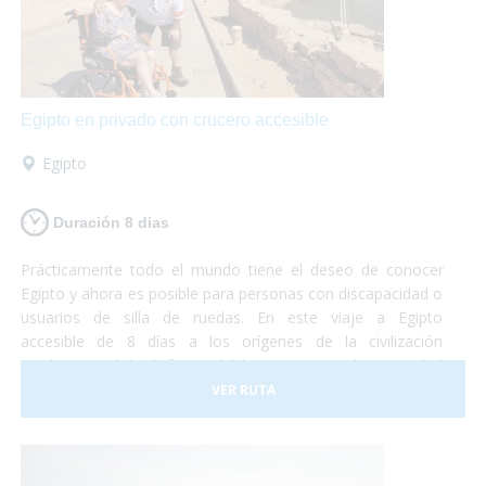
Egipto en privado con crucero accesible
Egipto
Duración 8 dias
Prácticamente todo el mundo tiene el deseo de conocer
Egipto y ahora es posible para personas con discapacidad o
usuarios de silla de ruedas. En este viaje a Egipto
accesible de 8 días a los orígenes de la civilización
moderna podrás disfrutar del hermosa y "caótica" ciudad
de El Cairo para luego adentrarte por el Nilo a descubrir los
VER RUTA
tesoros que alberga este país. Egipto es un lugar fantástico
y accesible para personas con movilidad reducida. Sólo
debes preocuparte por disfrutar. ¡Nosotros nos
encargamos del resto!