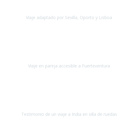
agradezco vuestro apoyo. Lo pasamos super. Las guías
maravillosas ambas, el Portus Cale, súper en todos sentidos.
Viaje adaptado por Sevilla, Oporto y Lisboa
Andalucía y Portugal
Octubre 2022
Hola Belén buenos días! Ya volvimos ayer y hemos descansado un
poco, quería agradecerte el trabajo que hiciste ya que el viaje ha
salido de 10.
Viaje en pareja accesible a Fuerteventura
Fuerteventura
Septiembre 2022
La organización de mi viaje a la India fue excelente, los hoteles
estaban bien elegidos, el guía y el conductor cumplieron con su
cometido.
Testimonio de un viaje a India en silla de ruedas
India
Octubre 2022
Uno de los sueños de mi esposa y mío
, casi desde el día en que