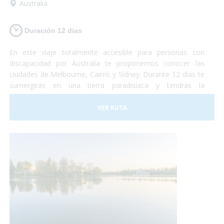
Australia
Duración 12 dias
En este viaje totalmente accesible para personas con
discapacidad por Australia te proponemos conocer las
ciudades de Melbourne, Cairns y Sídney. Durante 12 días te
sumergirás en una tierra paradisíaca y tendrás la
oportunidad de conocer los imponentes 12 apóstoles,
nadar en la gran barrera de coral, conocer la fauna local y
VER RUTA
pasar unos días fantásticos en la ciudad de
Sídney. ¡Australia te está esperando!