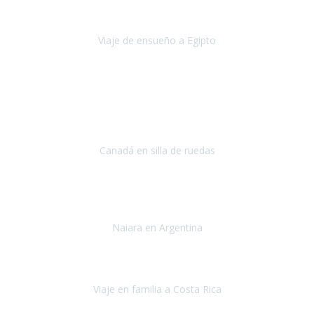
nos conocimos
era poder visitar a Egipto
.
Viaje de ensueño a Egipto
Egipto
Octubre 2022
Ha sido una semana inolvidable en
Niagara y Toronto
(Canadá)
cumpliendo un sueño después de haberlo tenido que anular por el
COVID-19 en el año 2020.
Canadá en silla de ruedas
Toronto y Niágara
Julio 2022
Si tengo que describir mi viaje a Argentina en una palabra seria,
INCREIBLE.
Naiara en Argentina
Argentina
Junio 2022
"HA SIDO UN VIAJE ESPECTACULAR - UN VIAJE CON MAYUSCULAS"
Viaje en familia a Costa Rica
Costa Rica