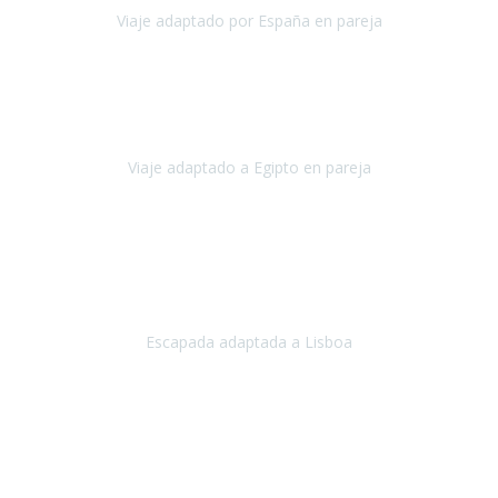
Viaje adaptado por España en pareja
España
Octubre, 2023
El viaje a Egipto ha sido precioso. Tenía ganas de hacer este viaje
pero me daba un poco miedo porque me habían dicho que el pais
no estaba nada adaptado.
Viaje adaptado a Egipto en pareja
Egipto
Mayo, 2023
Es la segunda vez que viajo con Travel Xperience y habrá más.
Acabo de regresar de
Lisboa
, una ciudad maravillosa con una gente
impresionante.
Escapada adaptada a Lisboa
Lisboa
Abril, 2024
Primero que nada, agradecerles de parte de Christian, Emilio y mi
persona por estar al pendiente en nuestro viaje, resolviendo
rápidamente los imprevistos que en una travesía como estas siemp