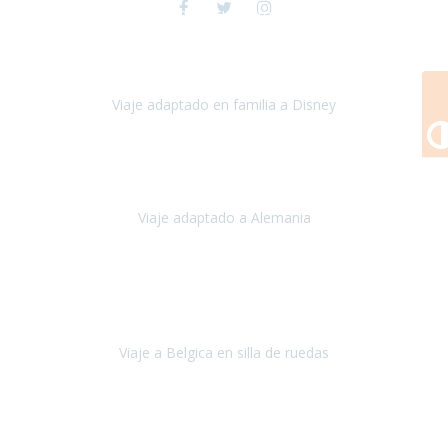
Viaje a Disney y París
espectacular , toda la preparación del viaje
fue maravillosa, tanto los hoteles como los itinerarios,
cualquier
imprevisto quedó solucionado
Viaje adaptado en familia a Disney
Disney y París
Julio, 2023
Buenos días!!
Viaje adaptado a Alemania
Alemania
Agosto, 2023
Lo primero, deciros que
voy en silla de ruedas
y era el primer
viaje que hacía con mi hermana.
Viaje a Belgica en silla de ruedas
Bélgica
Junio, 2023
Hemos confiado en Travel Xperience por tercera vez
y
esperamos hacerlo nuevamente el próximo verano.