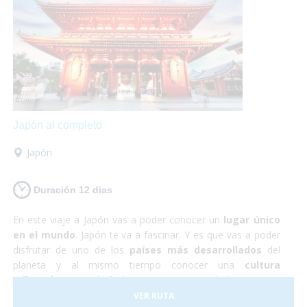
te defraudará! Y no debes preocuparte por nada, ¡Sólo de
disfrutar!
Japón al completo
Japón
Duración 12 dias
En este viaje a Japón vas a poder conocer un
lugar único
en el mundo
. Japón te va a fascinar. Y es que vas a poder
disfrutar de uno de los
países más desarrollados
del
planeta y al mismo tiempo conocer una
cultura
milenaria
que todavía hoy persiste en sus habitantes. En
Japón todo funciona a la perfección, se trata de un país
VER RUTA