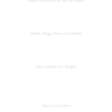
Viaje a Lanzarote en silla de ruedas
Lanzarote
Julio 2021
Por primera vez decidimos hacer un viaje que incluyera
varios paises
, algo que nos preocupaba mucho por coger varios
transportes, diferentes hoteles, alquiler
Berlin, Praga, Viena y Budapest
Alemania, Chequia, Austria y Budapest
Agosto 2019
Padezco de una enfermedad degenerativa
y, a día de hoy,
camino con ayuda de un bastón y teniendo cada vez más
dificultades con las barreras arquitectónicas y
Viaje a Japon con amigos
Japón
Julio 2019
El viatge a Estocolm amb l’organització de Travel Xperience
ha estat un èxit total.
Des de els consells per poder portar les
bateries de liti a l’avió,
sort del que ens ha
Viaje a Estocolmo
Estocolmo