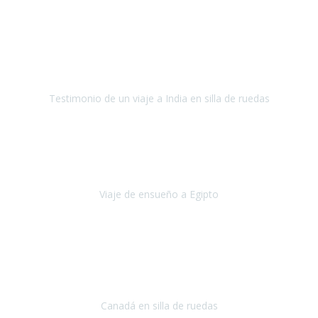
Fuerteventura
Septiembre 2022
La organización de mi viaje a la India fue excelente, los hoteles
estaban bien elegidos, el guía y el conductor cumplieron con su
cometido.
Testimonio de un viaje a India en silla de ruedas
India
Octubre 2022
Uno de los sueños de mi esposa y mío
, casi desde el día en que
nos conocimos
era poder visitar a Egipto
.
Viaje de ensueño a Egipto
Egipto
Octubre 2022
Ha sido una semana inolvidable en
Niagara y Toronto
(Canadá)
cumpliendo un sueño después de haberlo tenido que anular por el
COVID-19 en el año 2020.
Canadá en silla de ruedas