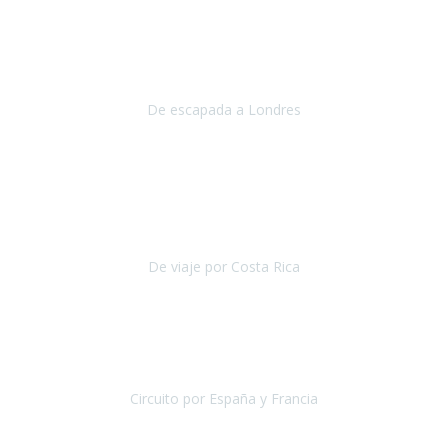
Julio 2019
Queremos daros las gracias por el viaje que nos habeis organizado.
Ha salido todo muy bien y hemos disfrutado mucho.
De escapada a Londres
Londres
Agosto 2019
Gracias a Travel Xperience por hacer de Costa Rica un
estupendo destino accesible
para las personas con movilidad
reducida.
De viaje por Costa Rica
Costa Rica
Julio 2019
Pasamos unos días inolvidables
, se cuidaron todos los detalles
desde los hoteles con ubicaciones estratégicas cercanos a los
lugares más emblemáticos de cada
Circuito por España y Francia
España y Francia
Septiembre 2019