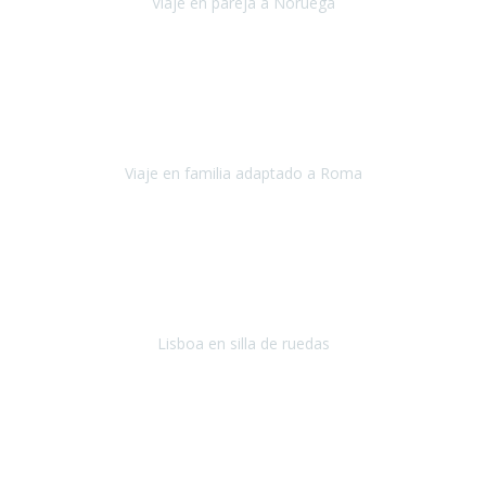
Viaje en pareja a Noruega
Noruega
Agosto 2022
Sinceramente disfrutar con la familia y la tranquilidad que nos dáis
en Travel Xperience es lo mejor del viaje. Sin problemas y con la
confianza plena en que todo iba a salir bien.
Viaje en familia adaptado a Roma
Roma y Pompeya
Julio 2022
En general: súper súper súper bien!
Habitación bien adaptada
,
gente muy amable y dispuesta, guias y tours muy adecuados.... y
todo muy bien organizado! Así da gusto..!
Lisboa en silla de ruedas
Lisboa
agosto de 2022
Era mi primer viaje en avión, elegí como destino la ciudad de la luz,
París. Y no me defraudó. Fue una semana increíble, desde la ida, en
Sevilla, hasta la vuelta.