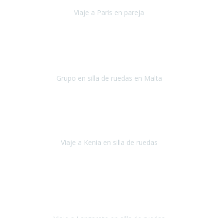
Viaje a París en pareja
París
septiembre de 2021
Acabo de llegar de Malta y el grupo de wasap no deja de sonar, con
fotos o con comentarios sobre como lo hemos pasado.
Grupo en silla de ruedas en Malta
Malta
Agosto 2021
Somos una familia con dos niños pequeños y yo tengo una
enfermedad degenerativa que ya no permite caminar, sin embargo
a todos nos encanta viajar.
Viaje a Kenia en silla de ruedas
Kenia
Junio 2021
Si tienes movilidad reducida o eres usuario/a de silla de ruedas o
sillamóvil y te da miedo viajar porque no sabes con las barreras que
te vas a encontrar, ponte en contacto con