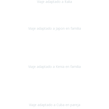
Viaje adaptado a Italia
Italia
Octubre 2023
Lo primero daros las gracias a Belén y a todo el equipo. Nos hemos
sentido totalmente respaldados por vosotros en todo momento.
Viaje adaptado a Japon en familia
Japón
Octubre 2023
El viaje
, el país, los paisajes, la gente,
todo genial
y precioso, nos
han cuidado en cada momento y detalle,
los hoteles
son
impresionantes,
Viaje adaptado a Kenia en familia
Kenia
Agosto 2023
La atención ha sido estupenda
durante todo el proceso, al
tratarse de un viaje privado para mi y mi mujer todos los traslados
los hicimos en coches,
al más mínimo problema
Viaje adaptado a Cuba en pareja