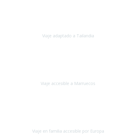
Cuba
Febrero 2023
Tailandia era uno de los viajes que desde siempre tenía en mente y
he vuelto encantado de la vida, he alucinado.
Viaje adaptado a Tailandia
Tailandia
Noviembre 2022
Nuestra experiencia ha sido inmejorable.
La atención que nos
brindaron Abdeljalil y Khadija en el Riad fue al más puro estilo
'padres', siempre cuidadosos, cari
Viaje accesible a Marruecos
Marruecos
Octubre 2022
Nuestra experiencia con Travel Xperience fue muy positiva
,
desde el inicio de los preparativos del viaje atendieron cada una de
nuestras inquietudes, solicitude
Viaje en familia accesible por Europa