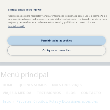
Pasar al contenido principal
Toggle high contrast
Sobre las cookies en este sitio web
Usamos cookies para recolectar y analizar información relacionada con el uso y desempeño de
nuestro sitio web para poder proveer funcionalidades relacionadas con las redes sociales, y para
mejorar y personalizar adecuadamente el contenido y publicidad en nuestro sitio web.
Más información
Permitir todas las cookies
Configuración de cookies
Menú principal
HOME
QUIENES SOMOS
NUESTROS VIAJES
VIAJES A MEDIDA
TESTIMONIOS
BLOG
CONTACTO
Inicio
Paquetes, Circuitos, Rutas y Excursiones accesibles