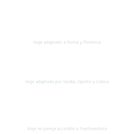
Europa
Septiembre 2022
Agradecer una vez más a Travel-Xperience
por su trabajo y
profesionalidad. Organización diez, tanto en aeropuertos, estación
de tren, asistencias, hoteles y material.
Viaje adaptado a Roma y Florencia
Roma y Florencia
Octubre 2022
Viajamos desde México. Tuvimos una muy buena experiencia y les
agradezco vuestro apoyo. Lo pasamos super. Las guías
maravillosas ambas, el Portus Cale, súper en todos sentidos.
Viaje adaptado por Sevilla, Oporto y Lisboa
Andalucía y Portugal
Octubre 2022
Hola Belén buenos días! Ya volvimos ayer y hemos descansado un
poco, quería agradecerte el trabajo que hiciste ya que el viaje ha
salido de 10.
Viaje en pareja accesible a Fuerteventura