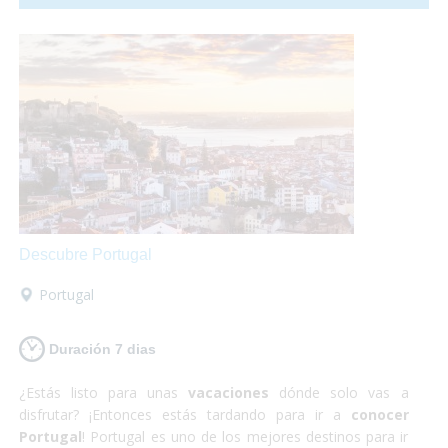
relativamente pequeño para la cantidad de gente que lo
habita y no es para nada caótico en comparación a las
otras grandes ciudades del mundo. ¡Sí que si lo que buscas
es
algo totalmente diferente
pero
enriquecedor
tu
destino es Japón! Además nosotros nos encargamos
de
satisfacer todas tus necesidades
y proporcionarte
el material y la información que requieras para hacer
que
estas vacaciones sean las mejores
que puedas
tener! Así que escápate a conocer Japón y,
¡Sólo disfruta!
Descubre Portugal
Portugal
Duración 7 dias
¿Estás listo para unas
vacaciones
dónde solo vas a
disfrutar? ¡Entonces estás tardando para ir a
conocer
Portugal
! Portugal es uno de los mejores destinos para ir