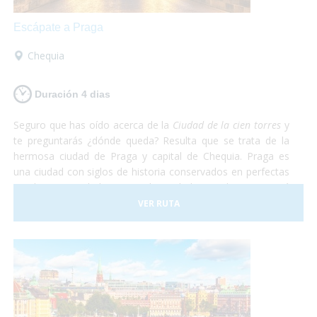
Escápate a Praga
Chequia
Duración 4 dias
Seguro que has oído acerca de la
Ciudad de la cien torres
y
te preguntarás ¿dónde queda? Resulta que se trata de la
hermosa ciudad de Praga y capital de Chequia. Praga es
una ciudad con siglos de historia conservados en perfectas
condiciones. Debido a esto, la Ciudad Vieja de Praga está
considerada Patrimonio de la Humanidad por la UNESCO.
VER RUTA
De Praga solamente te irás maravillado. Te aseguramos
que después de recorrer todas las callecitas del centro,
visitar el castillo y comer en el subsuelo del ayuntamiento
con una rica cerveza tradicional estarás sin palabras. Así
que escápate a conocer Praga, en el corazón de Europa
¡Sólo disfruta!