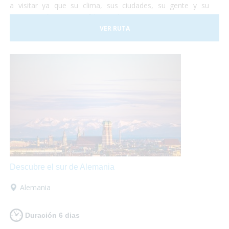
a visitar ya que su clima, sus ciudades, su gente y su
gastronomía son increíbles. Así que te proponemos una
viaje para que lo puedas descubrir en su totalidad sobre
VER RUTA
tu
silla de ruedas
sin problema alguno. ¡No lo dudes más
y vete a conocer Portugal! Nosotros nos encargamos de
organizar todo...
¡Tu sólo deberás disfrutar al máximo!
Descubre el sur de Alemania
Alemania
Duración 6 dias