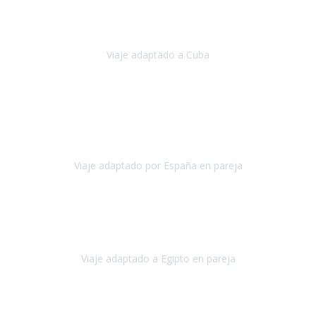
Hemos vivido un viaje que pensábamos que nunca podríamos llevar
a cabo.
Viaje adaptado a Cuba
Cuba
Abril, 2023
Estimada Julieta, antes que nada, quiero felicitarte y agradecerte por
la excelente planificación, coordinación y disposición
para que
nuestro viaje a España haya sido una experiencia inol
Viaje adaptado por España en pareja
España
Octubre, 2023
El viaje a Egipto ha sido precioso. Tenía ganas de hacer este viaje
pero me daba un poco miedo porque me habían dicho que el pais
no estaba nada adaptado.
Viaje adaptado a Egipto en pareja
Egipto
Mayo, 2023
Es la segunda vez que viajo con Travel Xperience y habrá más.