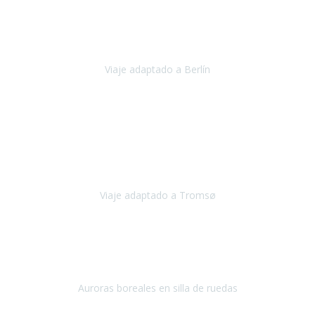
Nuestro viaje familiar a Berlín
organizado por Travel Xperience
ha sido fantástico
, desde el inicio con los preparativos y luego allí
en destino con los traslados
Viaje adaptado a Berlín
Berlín
Diciembre 2023
Este viaje a Tromsø nos ha permitido llegar a sitios y hacer
actividades que no habríamos podido imaginar: ver las auroras
boreales en un cielo estrellado a casi -12ºC, contemplar las ballenas
en
Viaje adaptado a Tromsø
Tromsø, Noruega
Noviembre 2023
Hola equipo!
Pues la vuelta a la realidad es dura, sobretodo después de unas
vacaciones de ensueño.
Auroras boreales en silla de ruedas
Tromso, Noruega