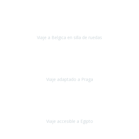
Alemania
Agosto, 2023
Lo primero, deciros que
voy en silla de ruedas
y era el primer
viaje que hacía con mi hermana.
Viaje a Belgica en silla de ruedas
Bélgica
Junio, 2023
Hemos confiado en Travel Xperience por tercera vez
y
esperamos hacerlo nuevamente el próximo verano.
Viaje adaptado a Praga
Praga
Mayo, 2023
Queremos agradecer a Travel Xperience la organización de este
viaje.
Viaje accesible a Egipto
Egipto
Marzo, 2023