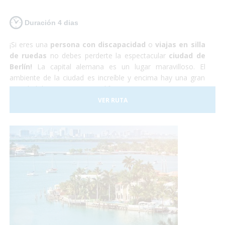
Duración 4 dias
¡Si eres una
persona con discapacidad
o
viajas en silla
de ruedas
no debes perderte la espectacular
ciudad de
Berlín!
La capital alemana es un lugar maravilloso. El
ambiente de la ciudad es increíble y encima hay una gran
cantidad de monumentos, edificios y museos por visitar. La
capital alemana es totalmente
accesible para personas
VER RUTA
con discapacidad
aunque hay que tener en cuenta que
algunas de las calles y plazas se encuentran adoquinadas y
pueden dificultar el paso a sillas de ruedas manuales. Sin
embargo nosotros nos encargaremos de todo, y tu sólo de
disfrutar.