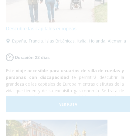
increíble en la que no tendrás que preocuparte por
nada... ¡Sólo en disfrutar!
Descubre las capitales europeas
España
,
Francia
,
Islas Británicas
,
Italia
,
Holanda
,
Alemania
Duración 22 dias
Este
viaje accesible para usuarios de silla de ruedas y
personas con discapacidad
te permitirá descubrir la
grandeza de las capitales de Europa mientras disfrutas de la
vida que tienen y de su exquisita gastronomía. Se trata de
22 días por las ciudades de
Madrid, París, Londres,
Ámsterdam, Berlín, Praga, Budapest y Roma
. Son
VER RUTA
todas muy diferentes entre sí y cada una es más hermosa
que la otra. Realmente serán unas
vacaciones de
ensueño.
Resulta que Europa es un
destino ideal para
personas con movilidad reducida
ya que contamos con