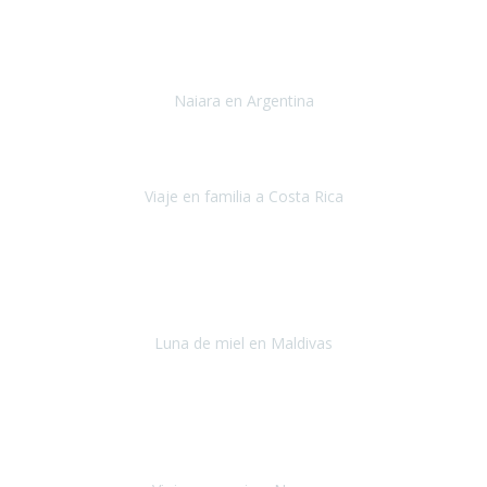
Toronto y Niágara
Julio 2022
Si tengo que describir mi viaje a Argentina en una palabra seria,
INCREIBLE.
Naiara en Argentina
Argentina
Junio 2022
"HA SIDO UN VIAJE ESPECTACULAR - UN VIAJE CON MAYUSCULAS"
Viaje en familia a Costa Rica
Costa Rica
Julio 2022
Después del accidente, ha sido muy complejo y difícil organizar
viajes.
Luna de miel en Maldivas
Maldivas
Agosto de 2022
El viaje fue sobre ruedas desde un principio, no pensé que
viajar en
avión en sillas de ruedas eléctricas
sería tan sencillo.