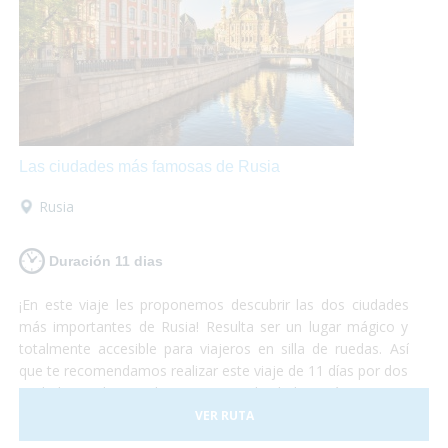
hoteles, transportes y todo tipo de
actividades
accesibles.
¡No lo duden más y atrévanse a
descubrir el continente europeo!
Unas vacaciones
diferentes
que las disfrutarán al máximo mientras se
maravillan con la belleza de estos lugares y conocen
culturas totalmente diferentes aunque se encuentren a
pocos cientos de kilómetros entre ellas.
¡Europa les
encantará!
Las ciudades más famosas de Rusia
Rusia
Duración 11 dias
¡En este viaje les proponemos descubrir las dos ciudades
más importantes de Rusia! Resulta ser un lugar mágico y
totalmente accesible para viajeros en silla de ruedas. Así
que te recomendamos realizar este viaje de 11 días por dos
ciudades realmente hermosas. No lo dudes más y vete a
conocer las principales ciudades rusas, ¡dejamos el resto
VER RUTA
para otra aventura!¡Sólo preocúpate por disfrutar al