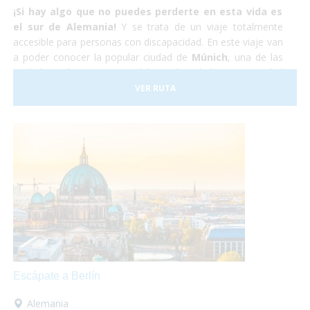
¡Si hay algo que no puedes perderte en esta vida es
el sur de Alemania!
Y se trata de un viaje totalmente
accesible para personas con discapacidad. En este viaje van
a poder conocer la popular ciudad de
Múnich
, una de las
ciudades más importantes del mundo, y la hermosa ciudad
medieval de
Núremberg
. No lo dudes más y atrévete
VER RUTA
a
viajar en tu silla de ruedas
por el sur de Alemania.
Nosotros nos encargaremos de todo y tu,
¡Sólo deberás
disfrutar!
Escápate a Berlín
Alemania