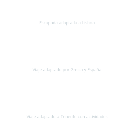
Acabo de regresar de
Lisboa
, una ciudad maravillosa con una gente
impresionante.
Escapada adaptada a Lisboa
Lisboa
Abril, 2024
Primero que nada, agradecerles de parte de Christian, Emilio y mi
persona por estar al pendiente en nuestro viaje, resolviendo
rápidamente los imprevistos que en una travesía como estas siemp
Viaje adaptado por Grecia y España
Grecia y España
Octubre, 2023
Destino: Tenerife sur, cerca de la playa de los cristianos. Hotel Sol y
Mar: un hotel totalmente adaptado, donde todo son comodidades.
¡Tiene todas las instalaciones adaptadas!
Viaje adaptado a Tenerife con actividades
Tenerife, España
Abril, 2024