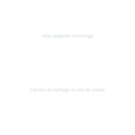
Noviembre 2023
Nuestro viaje familiar a Noruega, organizado por Travel Xperience,
ha sido un un éxito. Todo ha estado organizado
cronométricamente, desde traslados y hoteles a los viajes en barco.
Viaje adaptado a Noruega
Noruega
Agosto 2023
A través de este medio quería dejar mi comentario sobre la
excelente logística que diseñó Travel Xperience para que mi hijo
Conrado lograra el gran objetivo de recorrer el Camino de Santiago
de Co
Camino de Santiago en silla de ruedas
Camino de Santiago
Julio 2023
Para mí fue un servicio muy acorde a mis necesidades además,
ustedes siempre estuvieron muy atentos a cualquier consulta que
necesitáramos.