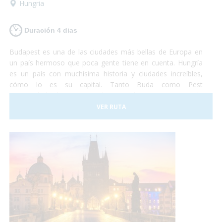
Hungria
Duración 4 dias
Budapest es una de las ciudades más bellas de Europa en
un país hermoso que poca gente tiene en cuenta. Hungría
es un país con muchísima historia y ciudades increíbles,
cómo lo es su capital. Tanto Buda como Pest
eran ciudades hermosas y ahora que lucen como una sola
son la combinación más bella que puedas imaginar. Así que
VER RUTA
si tienes unos días no te lo pienses más y vete a conocer
Budapest. Nosotros nos encargaremos de satisfacer todas
tus necesidades y tu... ¡deberás encargarte de disfrutar!