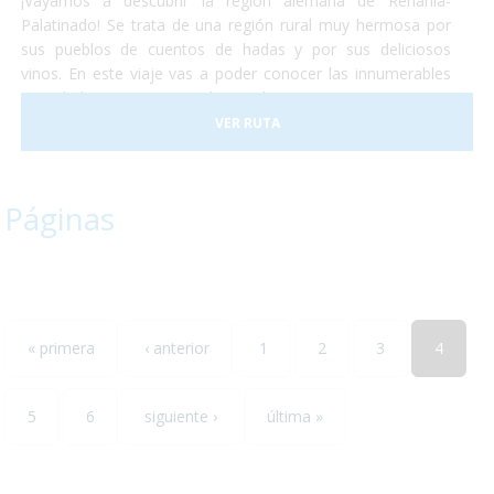
¡Vayamos a descubrir la región alemana de Renania-
Palatinado! Se trata de una región rural muy hermosa por
sus pueblos de cuentos de hadas y por sus deliciosos
vinos. En este viaje vas a poder conocer las innumerables
actividades que se pueden realizar en Renania ya sean
catas de vinos, paseos en tren o la visita de algún museo...
VER RUTA
todos ellos accesibles para personas con discapacidad. ¡No
lo dudes más y escápate conocer el sur-oeste alemán!
Páginas
« primera
‹ anterior
1
2
3
4
5
6
siguiente ›
última »