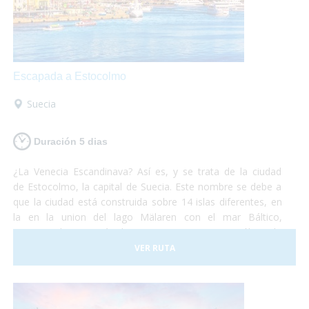
Escapada a Estocolmo
Suecia
Duración 5 dias
¿La Venecia Escandinava? Así es, y se trata de la ciudad
de Estocolmo, la capital de Suecia. Este nombre se debe a
que la ciudad está construida sobre 14 islas diferentes, en
la en la union del lago Mälaren con el mar Báltico,
comunicadas por más de cincuenta puentes. No sólo es la
capital de Suecia sino que se la puede considerar como una
VER RUTA
de las capitales del mundo, líder en muchos de los campos
que existen. Es una ciudad que funciona a la perfección
y dan ganas de quedarse. No debes pensártelo dos veces
y, ¡Vete ya a conocer la fantástica ciudad de Estocolmo!¡No