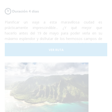
Duración 4 dias
Planificar un viaje a esta maravillosa ciudad es
prácticamente imprescindible... ¿Y qué mejor que
hacerlo antes del 19 de mayo para poder verla en su
máximo esplendor y disfrutar de los hermosos campos de
tulipanes que la rodean? Viajar a la ciudad holandesa
de Ámsterdam es posible para todo el mundo. Se trata de
VER RUTA
una ciudad totalmente adaptada para personas con
movilidad reducida o usuarios en silla de ruedas. No lo
dudes más y, ¡Planifica tu viaje a Ámsterdam!¡Antes de que
se sequen los tulipanes!