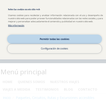
Pasar al contenido principal
Toggle high contrast
Sobre las cookies en este sitio web
Usamos cookies para recolectar y analizar información relacionada con el uso y desempeño de
nuestro sitio web para poder proveer funcionalidades relacionadas con las redes sociales, y para
mejorar y personalizar adecuadamente el contenido y publicidad en nuestro sitio web.
Más información
Permitir todas las cookies
Configuración de cookies
Menú principal
HOME
QUIENES SOMOS
NUESTROS VIAJES
VIAJES A MEDIDA
TESTIMONIOS
BLOG
CONTACTO
Inicio
Paquetes, Circuitos, Rutas y Excursiones accesibles