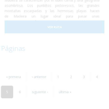
Madeira se caracterizan por el buen clima y una geografía
asombrosa. Los pueblitos pintorescos, las grandes
montañas escarpadas y las hermosas playas hacen
de Madeira un lugar ideal para pasar unas
vacaciones, increíbles y totalmente accesibles para
personas con discapacidad o usuarios de silla de ruedas. En
VER RUTA
2017 la ciudad de Funchal recibió el premio a la Ciudad
Accesible. Así que no lo dudes más y, ¡Vete a Madeira!¡Te
encantará!
Páginas
« primera
‹ anterior
1
2
3
4
5
6
siguiente ›
última »