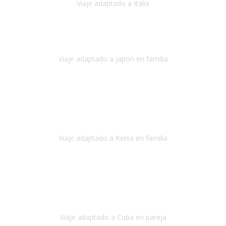
Viaje adaptado a Italia
Italia
Octubre 2023
Lo primero daros las gracias a Belén y a todo el equipo. Nos hemos
sentido totalmente respaldados por vosotros en todo momento.
Viaje adaptado a Japon en familia
Japón
Octubre 2023
El viaje
, el país, los paisajes, la gente,
todo genial
y precioso, nos
han cuidado en cada momento y detalle,
los hoteles
son
impresionantes,
Viaje adaptado a Kenia en familia
Kenia
Agosto 2023
La atención ha sido estupenda
durante todo el proceso, al
tratarse de un viaje privado para mi y mi mujer todos los traslados
los hicimos en coches,
al más mínimo problema
Viaje adaptado a Cuba en pareja