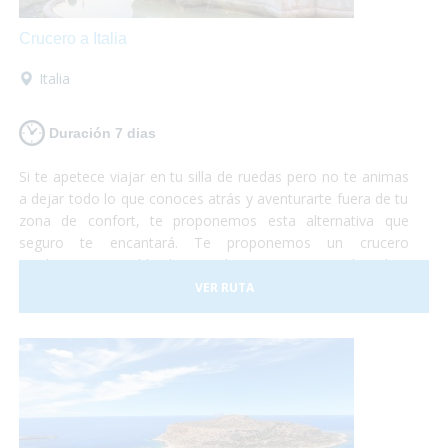
Crucero a Italia
Italia
Duración 7 dias
Si te apetece viajar en tu silla de ruedas pero no te animas
a dejar todo lo que conoces atrás y aventurarte fuera de tu
zona de confort, te proponemos esta alternativa que
seguro te encantará. Te proponemos un crucero
totalmente accesible de Barcelona a Roma en el cual te
embarcarás con tu propio vehículo para luego poder
VER RUTA
conocer roma y los alrededores según te apetezca.