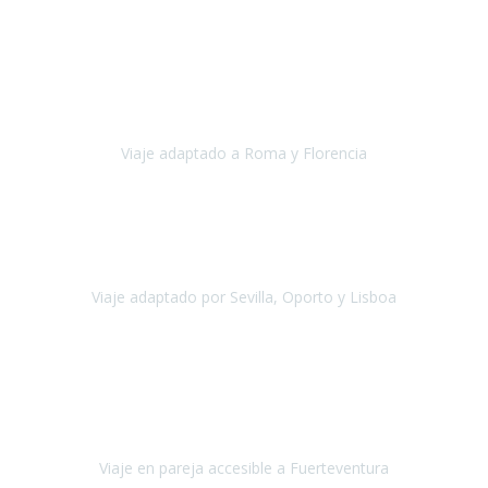
Europa
Septiembre 2022
Agradecer una vez más a Travel-Xperience
por su trabajo y
profesionalidad. Organización diez, tanto en aeropuertos, estación
de tren, asistencias, hoteles y material.
Viaje adaptado a Roma y Florencia
Roma y Florencia
Octubre 2022
Viajamos desde México. Tuvimos una muy buena experiencia y les
agradezco vuestro apoyo. Lo pasamos super. Las guías
maravillosas ambas, el Portus Cale, súper en todos sentidos.
Viaje adaptado por Sevilla, Oporto y Lisboa
Andalucía y Portugal
Octubre 2022
Hola Belén buenos días! Ya volvimos ayer y hemos descansado un
poco, quería agradecerte el trabajo que hiciste ya que el viaje ha
salido de 10.
Viaje en pareja accesible a Fuerteventura