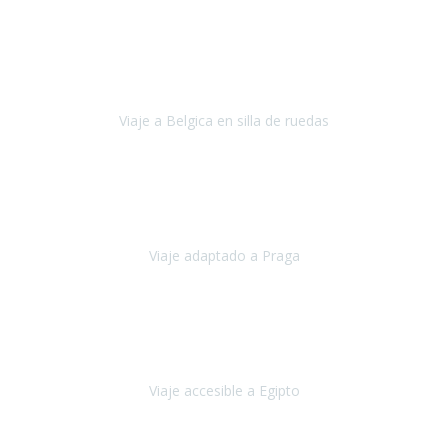
Alemania
Agosto, 2023
Lo primero, deciros que
voy en silla de ruedas
y era el primer
viaje que hacía con mi hermana.
Viaje a Belgica en silla de ruedas
Bélgica
Junio, 2023
Hemos confiado en Travel Xperience por tercera vez
y
esperamos hacerlo nuevamente el próximo verano.
Viaje adaptado a Praga
Praga
Mayo, 2023
Queremos agradecer a Travel Xperience la organización de este
viaje.
Viaje accesible a Egipto
Egipto
Marzo, 2023