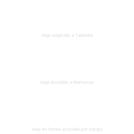
Cuba
Febrero 2023
Tailandia era uno de los viajes que desde siempre tenía en mente y
he vuelto encantado de la vida, he alucinado.
Viaje adaptado a Tailandia
Tailandia
Noviembre 2022
Nuestra experiencia ha sido inmejorable.
La atención que nos
brindaron Abdeljalil y Khadija en el Riad fue al más puro estilo
'padres', siempre cuidadosos, cari
Viaje accesible a Marruecos
Marruecos
Octubre 2022
Nuestra experiencia con Travel Xperience fue muy positiva
,
desde el inicio de los preparativos del viaje atendieron cada una de
nuestras inquietudes, solicitude
Viaje en familia accesible por Europa