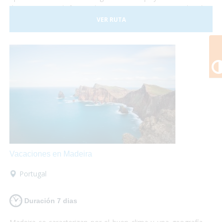
de Europa y disfrutar de un gran patrimonio cultural
perfectamente conservado. Malta consta con tres islas
VER RUTA
principales llamadas Malta, Gozo y Comino. No lo dudes
más y, ¡Viaja a Malta!¡Te encantará!
Vacaciones en Madeira
Portugal
Duración 7 dias