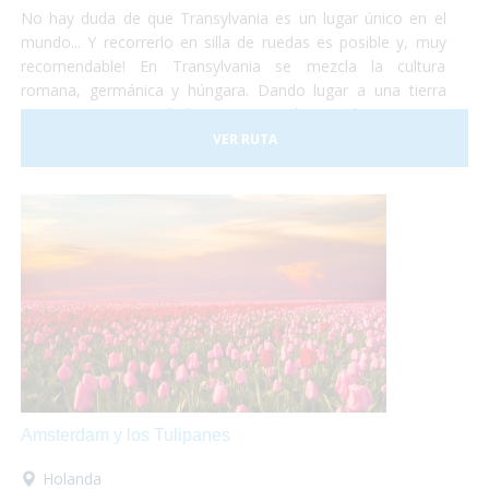
No hay duda de que Transylvania es un lugar único en el
mundo... Y recorrerlo en silla de ruedas es posible y, muy
recomendable! En Transylvania se mezcla la cultura
romana, germánica y húngara. Dando lugar a una tierra
compuesta por ciudades muy variadas, tradiciones muy
diferentes, artes y estilos de vida muy diversos. No lo dudes
VER RUTA
más y haz las maletas para ir a conocer Rumania... ¡Te
encantará!
Amsterdam y los Tulipanes
Holanda