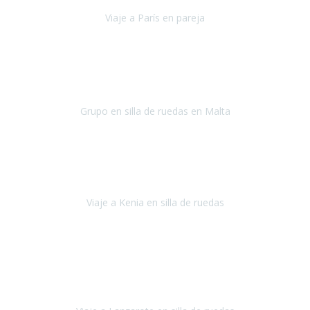
Viaje a París en pareja
París
septiembre de 2021
Acabo de llegar de Malta y el grupo de wasap no deja de sonar, con
fotos o con comentarios sobre como lo hemos pasado.
Grupo en silla de ruedas en Malta
Malta
Agosto 2021
Somos una familia con dos niños pequeños y yo tengo una
enfermedad degenerativa que ya no permite caminar, sin embargo
a todos nos encanta viajar.
Viaje a Kenia en silla de ruedas
Kenia
Junio 2021
Si tienes movilidad reducida o eres usuario/a de silla de ruedas o
sillamóvil y te da miedo viajar porque no sabes con las barreras que
te vas a encontrar, ponte en contacto con