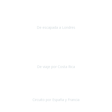
Julio 2019
Queremos daros las gracias por el viaje que nos habeis organizado.
Ha salido todo muy bien y hemos disfrutado mucho.
De escapada a Londres
Londres
Agosto 2019
Gracias a Travel Xperience por hacer de Costa Rica un
estupendo destino accesible
para las personas con movilidad
reducida.
De viaje por Costa Rica
Costa Rica
Julio 2019
Pasamos unos días inolvidables
, se cuidaron todos los detalles
desde los hoteles con ubicaciones estratégicas cercanos a los
lugares más emblemáticos de cada
Circuito por España y Francia
España y Francia
Septiembre 2019