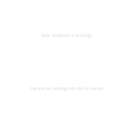
Noviembre 2023
Nuestro viaje familiar a Noruega, organizado por Travel Xperience,
ha sido un un éxito. Todo ha estado organizado
cronométricamente, desde traslados y hoteles a los viajes en barco.
Viaje adaptado a Noruega
Noruega
Agosto 2023
A través de este medio quería dejar mi comentario sobre la
excelente logística que diseñó Travel Xperience para que mi hijo
Conrado lograra el gran objetivo de recorrer el Camino de Santiago
de Co
Camino de Santiago en silla de ruedas
Camino de Santiago
Julio 2023
Para mí fue un servicio muy acorde a mis necesidades además,
ustedes siempre estuvieron muy atentos a cualquier consulta que
necesitáramos.