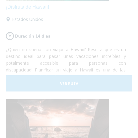
¡Disfruta de Hawaii!
Estados Unidos
Duración 14 dias
¿Quien no sueña con viajar a Hawaii? Resulta que es un
destino ideal para pasar unas vacaciones increíbles y
¡totalmente accesible para personas con
discapacidad! Planificar un viaje a Hawaii es una de las
decisiones más fáciles de tomar... Simplemente porque es
un lugar increíble que permite cualquier tipo de
VER RUTA
experiencia. Todo esto, de la mano de una cultura antigua
muy simpática y hospitalaria, que harán de tus vacaciones
¡una experiencia única e inolvidable!