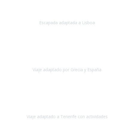
Acabo de regresar de
Lisboa
, una ciudad maravillosa con una gente
impresionante.
Escapada adaptada a Lisboa
Lisboa
Abril, 2024
Primero que nada, agradecerles de parte de Christian, Emilio y mi
persona por estar al pendiente en nuestro viaje, resolviendo
rápidamente los imprevistos que en una travesía como estas siemp
Viaje adaptado por Grecia y España
Grecia y España
Octubre, 2023
Destino: Tenerife sur, cerca de la playa de los cristianos. Hotel Sol y
Mar: un hotel totalmente adaptado, donde todo son comodidades.
¡Tiene todas las instalaciones adaptadas!
Viaje adaptado a Tenerife con actividades
Tenerife, España
Abril, 2024