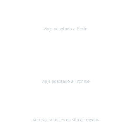
Nuestro viaje familiar a Berlín
organizado por Travel Xperience
ha sido fantástico
, desde el inicio con los preparativos y luego allí
en destino con los traslados
Viaje adaptado a Berlín
Berlín
Diciembre 2023
Este viaje a Tromsø nos ha permitido llegar a sitios y hacer
actividades que no habríamos podido imaginar: ver las auroras
boreales en un cielo estrellado a casi -12ºC, contemplar las ballenas
en
Viaje adaptado a Tromsø
Tromsø, Noruega
Noviembre 2023
Hola equipo!
Pues la vuelta a la realidad es dura, sobretodo después de unas
vacaciones de ensueño.
Auroras boreales en silla de ruedas
Tromso, Noruega