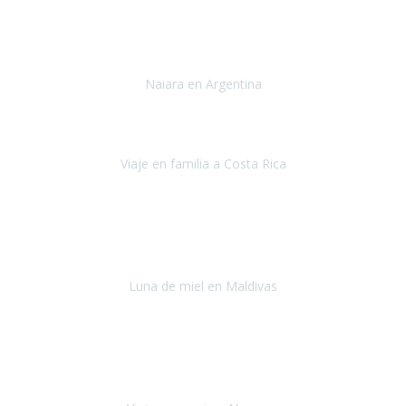
Toronto y Niágara
Julio 2022
Si tengo que describir mi viaje a Argentina en una palabra seria,
INCREIBLE.
Naiara en Argentina
Argentina
Junio 2022
"HA SIDO UN VIAJE ESPECTACULAR - UN VIAJE CON MAYUSCULAS"
Viaje en familia a Costa Rica
Costa Rica
Julio 2022
Después del accidente, ha sido muy complejo y difícil organizar
viajes.
Luna de miel en Maldivas
Maldivas
Agosto de 2022
El viaje fue sobre ruedas desde un principio, no pensé que
viajar en
avión en sillas de ruedas eléctricas
sería tan sencillo.