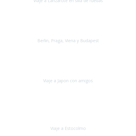
Viaje a Lanzarote en silla de ruedas
Lanzarote
Julio 2021
Por primera vez decidimos hacer un viaje que incluyera
varios paises
, algo que nos preocupaba mucho por coger varios
transportes, diferentes hoteles, alquiler
Berlin, Praga, Viena y Budapest
Alemania, Chequia, Austria y Budapest
Agosto 2019
Padezco de una enfermedad degenerativa
y, a día de hoy,
camino con ayuda de un bastón y teniendo cada vez más
dificultades con las barreras arquitectónicas y
Viaje a Japon con amigos
Japón
Julio 2019
El viatge a Estocolm amb l’organització de Travel Xperience
ha estat un èxit total.
Des de els consells per poder portar les
bateries de liti a l’avió,
sort del que ens ha
Viaje a Estocolmo
Estocolmo