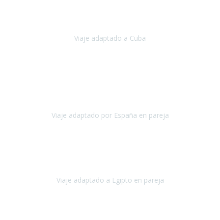
Hemos vivido un viaje que pensábamos que nunca podríamos llevar
a cabo.
Viaje adaptado a Cuba
Cuba
Abril, 2023
Estimada Julieta, antes que nada, quiero felicitarte y agradecerte por
la excelente planificación, coordinación y disposición
para que
nuestro viaje a España haya sido una experiencia inol
Viaje adaptado por España en pareja
España
Octubre, 2023
El viaje a Egipto ha sido precioso. Tenía ganas de hacer este viaje
pero me daba un poco miedo porque me habían dicho que el pais
no estaba nada adaptado.
Viaje adaptado a Egipto en pareja
Egipto
Mayo, 2023
Es la segunda vez que viajo con Travel Xperience y habrá más.