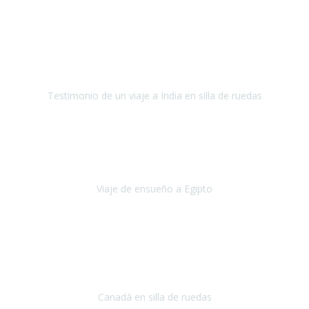
Fuerteventura
Septiembre 2022
La organización de mi viaje a la India fue excelente, los hoteles
estaban bien elegidos, el guía y el conductor cumplieron con su
cometido.
Testimonio de un viaje a India en silla de ruedas
India
Octubre 2022
Uno de los sueños de mi esposa y mío
, casi desde el día en que
nos conocimos
era poder visitar a Egipto
.
Viaje de ensueño a Egipto
Egipto
Octubre 2022
Ha sido una semana inolvidable en
Niagara y Toronto
(Canadá)
cumpliendo un sueño después de haberlo tenido que anular por el
COVID-19 en el año 2020.
Canadá en silla de ruedas