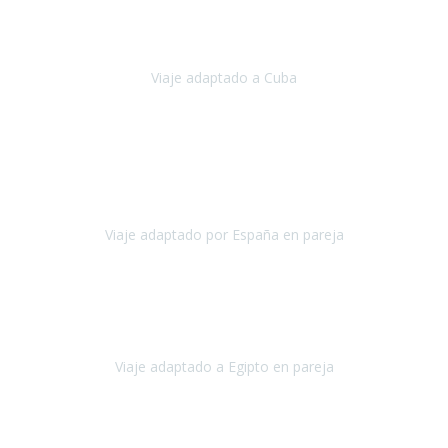
Hemos vivido un viaje que pensábamos que nunca podríamos llevar
a cabo.
Viaje adaptado a Cuba
Cuba
Abril, 2023
Estimada Julieta, antes que nada, quiero felicitarte y agradecerte por
la excelente planificación, coordinación y disposición
para que
nuestro viaje a España haya sido una experiencia inol
Viaje adaptado por España en pareja
España
Octubre, 2023
El viaje a Egipto ha sido precioso. Tenía ganas de hacer este viaje
pero me daba un poco miedo porque me habían dicho que el pais
no estaba nada adaptado.
Viaje adaptado a Egipto en pareja
Egipto
Mayo, 2023
Es la segunda vez que viajo con Travel Xperience y habrá más.