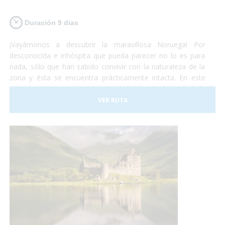
Duración 9 dias
¡Vayámonos a descubrir la maravillosa Noruega! Por
desconocida e inhóspita que pueda parecer no lo es para
nada, sólo que han sabido convivir con la naturaleza de la
zona y ésta se encuentra prácticamente intacta. En este
viaje comenzaremos por la capital del país, la ciudad de
Oslo. Al terminar de conocer la capital nos iremos en tren
VER RUTA
hacia Bergen. Éste recorrido es uno de los más hermosos
que te puedas encontrar. A Flåm también iremos un tren
con unas vistas privilegiadas también. ¡Te sorprenderá!