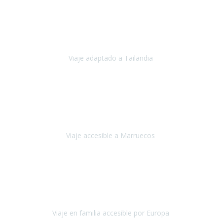
Cuba
Febrero 2023
Tailandia era uno de los viajes que desde siempre tenía en mente y
he vuelto encantado de la vida, he alucinado.
Viaje adaptado a Tailandia
Tailandia
Noviembre 2022
Nuestra experiencia ha sido inmejorable.
La atención que nos
brindaron Abdeljalil y Khadija en el Riad fue al más puro estilo
'padres', siempre cuidadosos, cari
Viaje accesible a Marruecos
Marruecos
Octubre 2022
Nuestra experiencia con Travel Xperience fue muy positiva
,
desde el inicio de los preparativos del viaje atendieron cada una de
nuestras inquietudes, solicitude
Viaje en familia accesible por Europa