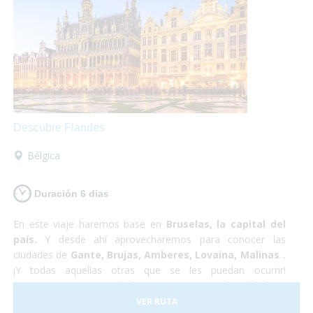
arrepentirás!
Descubre Flandes
Bélgica
Duración 6 dias
En este viaje haremos base en
Bruselas, la capital del
país.
Y desde ahí aprovecharemos para conocer las
ciudades de
Gante, Brujas, Amberes, Lovaina, Malinas
...
¡Y todas aquellas otras que se les puedan ocurrir!
Proponemos pasar toda la estancia en Bruselas debido a
sus
servicios
excelentemente
adaptados
y a su buena
VER RUTA