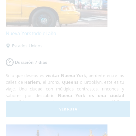
Nueva York todo el año
Estados Unidos
Duración 7 dias
Si lo que deseas es
visitar Nueva York
, perderte entre las
calles de
Harlem
, el Bronx,
Queens
o Brooklyn, este es tu
viaje. Una ciudad con múltiples contrastes, rincones y
sabores por descubrir.
Nueva York es una ciudad
accesible
, que se puede recorrer en
transporte público
totalmente adaptado
, podrás rodar con tu silla de
VER RUTA
ruedas sin problemas,
visitar la Estatua de la Libertad
,
el Puente de Brooklyn o
subirte a un bus adaptado para
conocer Washington
en un día. ¡Es una ciudad a la que
podrás viajar en cualquier época del año y seguro que no te