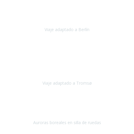
Nuestro viaje familiar a Berlín
organizado por Travel Xperience
ha sido fantástico
, desde el inicio con los preparativos y luego allí
en destino con los traslados
Viaje adaptado a Berlín
Berlín
Diciembre 2023
Este viaje a Tromsø nos ha permitido llegar a sitios y hacer
actividades que no habríamos podido imaginar: ver las auroras
boreales en un cielo estrellado a casi -12ºC, contemplar las ballenas
en
Viaje adaptado a Tromsø
Tromsø, Noruega
Noviembre 2023
Hola equipo!
Pues la vuelta a la realidad es dura, sobretodo después de unas
vacaciones de ensueño.
Auroras boreales en silla de ruedas
Tromso, Noruega