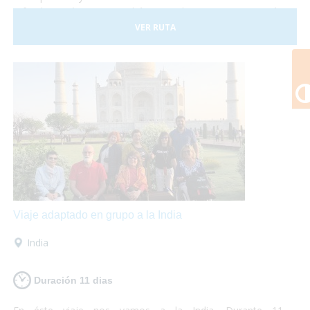
a fondo. En éste viaje podrás visitar los monumentos más
emblemáticos como el Big Ben o la Torre de Londres y
VER RUTA
adentrarte en la cultura local conociendo los barrios de
Covent Garden y Camden Town. Además no puedes dejar
de visitar los fantásticos museos que se encuentran en la
ciudad y destinar una tarde a disfrutar de un Afternoon Tea.
¡Londres te encantará! Así que escápate a la capital inglesa
y sólo preocúpate por disfrutar... ¡nosotros te lo
garantizamos!
Viaje adaptado en grupo a la India
India
Duración 11 dias