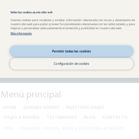
Pasar al contenido principal
Toggle high contrast
Sobre las cookies en este sitio web
Usamos cookies para recolectar y analizar información relacionada con el uso y desempeño de
nuestro sitio web para poder proveer funcionalidades relacionadas con las redes sociales, y para
mejorar y personalizar adecuadamente el contenido y publicidad en nuestro sitio web.
Más información
Permitir todas las cookies
Configuración de cookies
Menú principal
HOME
QUIENES SOMOS
NUESTROS VIAJES
VIAJES A MEDIDA
TESTIMONIOS
BLOG
CONTACTO
Inicio
Paquetes, Circuitos, Rutas y Excursiones accesibles