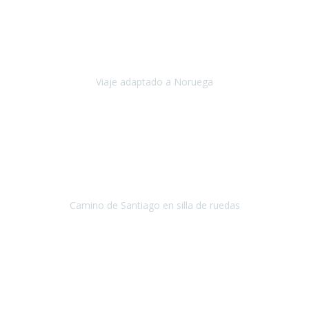
Noviembre 2023
Nuestro viaje familiar a Noruega, organizado por Travel Xperience,
ha sido un un éxito. Todo ha estado organizado
cronométricamente, desde traslados y hoteles a los viajes en barco.
Viaje adaptado a Noruega
Noruega
Agosto 2023
A través de este medio quería dejar mi comentario sobre la
excelente logística que diseñó Travel Xperience para que mi hijo
Conrado lograra el gran objetivo de recorrer el Camino de Santiago
de Co
Camino de Santiago en silla de ruedas
Camino de Santiago
Julio 2023
Para mí fue un servicio muy acorde a mis necesidades además,
ustedes siempre estuvieron muy atentos a cualquier consulta que
necesitáramos.