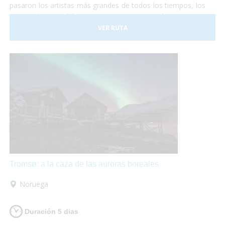
pasaron los artistas más grandes de todos los tiempos, los
emperadores del Imperio Romano, los Papas,
comerciantes de todos los lugares del mundo y todo lo que
VER RUTA
te puedas imaginar. Y Roma no es sólo visitar
monumentos... Pasear por sus calles es mágico,
¡está
llena de vida!
Sentarse en una terraza o en un bello
restaurante a comer acompañado de un delicioso vino es
ideal para hacer un break.
Tromsø: a la caza de las auroras boreales
Noruega
Duración 5 dias