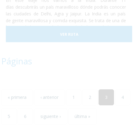
En éste viaje nos vamos a la India. Durante 11
días descubrirás un país maravilloso dónde podrás conocer
las ciudades de Delhi, Agra y Jaipur. La India es un país
de gente maravillosa y comida exquisita. Se trata de una de
las sociedades con más historia de la humanidad y no te
perderás ni un detalle. No temas conocer un destino que se
VER RUTA
saldrá por completo de lo que conocías y aventúrate a
descubrir un maravilloso país que te enamorará. La salida
está prevista para finales de abril de éste año y esperamos
Páginas
que nos acompañes. ¡Te encantará!
« primera
‹ anterior
1
2
3
4
5
6
siguiente ›
última »