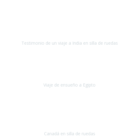
Fuerteventura
Septiembre 2022
La organización de mi viaje a la India fue excelente, los hoteles
estaban bien elegidos, el guía y el conductor cumplieron con su
cometido.
Testimonio de un viaje a India en silla de ruedas
India
Octubre 2022
Uno de los sueños de mi esposa y mío
, casi desde el día en que
nos conocimos
era poder visitar a Egipto
.
Viaje de ensueño a Egipto
Egipto
Octubre 2022
Ha sido una semana inolvidable en
Niagara y Toronto
(Canadá)
cumpliendo un sueño después de haberlo tenido que anular por el
COVID-19 en el año 2020.
Canadá en silla de ruedas