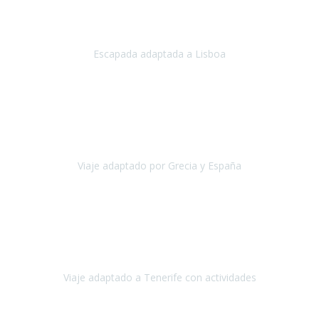
Acabo de regresar de
Lisboa
, una ciudad maravillosa con una gente
impresionante.
Escapada adaptada a Lisboa
Lisboa
Abril, 2024
Primero que nada, agradecerles de parte de Christian, Emilio y mi
persona por estar al pendiente en nuestro viaje, resolviendo
rápidamente los imprevistos que en una travesía como estas siemp
Viaje adaptado por Grecia y España
Grecia y España
Octubre, 2023
Destino: Tenerife sur, cerca de la playa de los cristianos. Hotel Sol y
Mar: un hotel totalmente adaptado, donde todo son comodidades.
¡Tiene todas las instalaciones adaptadas!
Viaje adaptado a Tenerife con actividades
Tenerife, España
Abril, 2024