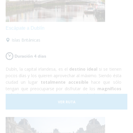
Escápate a Dublín
Islas Británicas
Duración 4 dias
Dubín, la capital irlandesa, es el
destino ideal
si se tienen
pocos días y los quieren aprovechar al máximo. Siendo ésta
ciudad un lugar
totalmente accesible
hace que sólo
tengan que preocuparse por disfrutar de los
magníficos
paisajes y monumentos
que te brinda éste hermoso
país. Durante éste viaje a Irlanda tendrás la oportunidad de
VER RUTA
conocer los imponentes
Acantilados de Moher
,
visitar
castillos de película
y... ¡descubrir los secretos que
esconde la famosa
cerveza Guiness
!