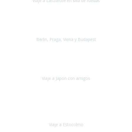
Viaje a Lanzarote en silla de ruedas
Lanzarote
Julio 2021
Por primera vez decidimos hacer un viaje que incluyera
varios paises
, algo que nos preocupaba mucho por coger varios
transportes, diferentes hoteles, alquiler
Berlin, Praga, Viena y Budapest
Alemania, Chequia, Austria y Budapest
Agosto 2019
Padezco de una enfermedad degenerativa
y, a día de hoy,
camino con ayuda de un bastón y teniendo cada vez más
dificultades con las barreras arquitectónicas y
Viaje a Japon con amigos
Japón
Julio 2019
El viatge a Estocolm amb l’organització de Travel Xperience
ha estat un èxit total.
Des de els consells per poder portar les
bateries de liti a l’avió,
sort del que ens ha
Viaje a Estocolmo
Estocolmo