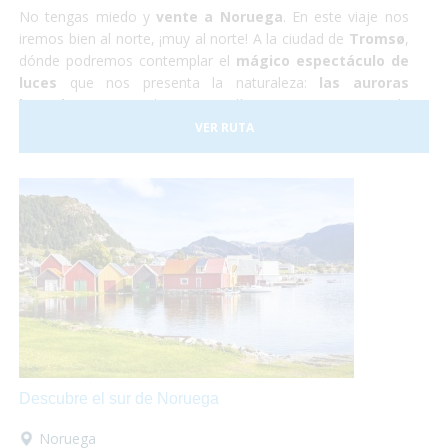
No tengas miedo y
vente a Noruega
. En este viaje nos
iremos bien al norte, ¡muy al norte! A la ciudad de
Tromsø
,
dónde podremos contemplar el
mágico espectáculo de
luces
que nos presenta la naturaleza:
las auroras
boreales.
Durante los cuatro días que estaremos en la
ciudad también podremos hacer una excursión a un
VER RUTA
campamento de renos Sami, conocer la ciudad y hacer un
tour panorámico para conocer los parajes naturales de la
zona.
Descubre el sur de Noruega
Noruega