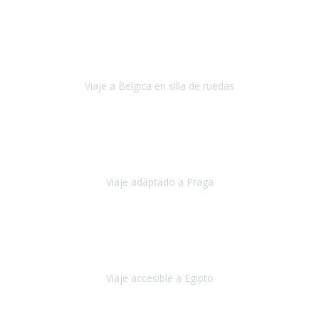
Alemania
Agosto, 2023
Lo primero, deciros que
voy en silla de ruedas
y era el primer
viaje que hacía con mi hermana.
Viaje a Belgica en silla de ruedas
Bélgica
Junio, 2023
Hemos confiado en Travel Xperience por tercera vez
y
esperamos hacerlo nuevamente el próximo verano.
Viaje adaptado a Praga
Praga
Mayo, 2023
Queremos agradecer a Travel Xperience la organización de este
viaje.
Viaje accesible a Egipto
Egipto
Marzo, 2023