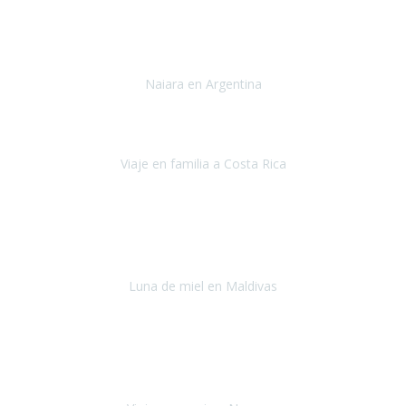
Toronto y Niágara
Julio 2022
Si tengo que describir mi viaje a Argentina en una palabra seria,
INCREIBLE.
Naiara en Argentina
Argentina
Junio 2022
"HA SIDO UN VIAJE ESPECTACULAR - UN VIAJE CON MAYUSCULAS"
Viaje en familia a Costa Rica
Costa Rica
Julio 2022
Después del accidente, ha sido muy complejo y difícil organizar
viajes.
Luna de miel en Maldivas
Maldivas
Agosto de 2022
El viaje fue sobre ruedas desde un principio, no pensé que
viajar en
avión en sillas de ruedas eléctricas
sería tan sencillo.