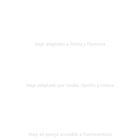
Europa
Septiembre 2022
Agradecer una vez más a Travel-Xperience
por su trabajo y
profesionalidad. Organización diez, tanto en aeropuertos, estación
de tren, asistencias, hoteles y material.
Viaje adaptado a Roma y Florencia
Roma y Florencia
Octubre 2022
Viajamos desde México. Tuvimos una muy buena experiencia y les
agradezco vuestro apoyo. Lo pasamos super. Las guías
maravillosas ambas, el Portus Cale, súper en todos sentidos.
Viaje adaptado por Sevilla, Oporto y Lisboa
Andalucía y Portugal
Octubre 2022
Hola Belén buenos días! Ya volvimos ayer y hemos descansado un
poco, quería agradecerte el trabajo que hiciste ya que el viaje ha
salido de 10.
Viaje en pareja accesible a Fuerteventura