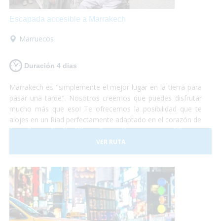
Escapada accesible a Marrakech
Marruecos
Duración 4 dias
Marrakech es "simplemente el mejor lugar en la tierra para
pasar una tarde". Nosotros creemos que puedes disfrutar
mucho más que eso! Te ofrecemos la posibilidad que te
alojes en un Riad perfectamente adaptado en el corazón de
la Medina y desde allí puedas perderte por sus callejones.
Desde allí, podrás visitar Essaouira, la "Perla del Atlántico",
VER RUTA
y si tienes suerte hasta podrás participar en alguna de las
subastas de langosta y comértela allí mismo! Si te decides,
nosotros nos encargamos de todo, tú solo de disfrutar!