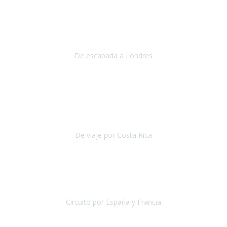
Julio 2019
Queremos daros las gracias por el viaje que nos habeis organizado.
Ha salido todo muy bien y hemos disfrutado mucho.
De escapada a Londres
Londres
Agosto 2019
Gracias a Travel Xperience por hacer de Costa Rica un
estupendo destino accesible
para las personas con movilidad
reducida.
De viaje por Costa Rica
Costa Rica
Julio 2019
Pasamos unos días inolvidables
, se cuidaron todos los detalles
desde los hoteles con ubicaciones estratégicas cercanos a los
lugares más emblemáticos de cada
Circuito por España y Francia
España y Francia
Septiembre 2019