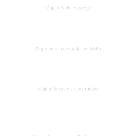
Viaje a París en pareja
París
septiembre de 2021
Acabo de llegar de Malta y el grupo de wasap no deja de sonar, con
fotos o con comentarios sobre como lo hemos pasado.
Grupo en silla de ruedas en Malta
Malta
Agosto 2021
Somos una familia con dos niños pequeños y yo tengo una
enfermedad degenerativa que ya no permite caminar, sin embargo
a todos nos encanta viajar.
Viaje a Kenia en silla de ruedas
Kenia
Junio 2021
Si tienes movilidad reducida o eres usuario/a de silla de ruedas o
sillamóvil y te da miedo viajar porque no sabes con las barreras que
te vas a encontrar, ponte en contacto con