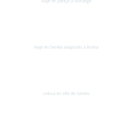
Viaje en pareja a Noruega
Noruega
Agosto 2022
Sinceramente disfrutar con la familia y la tranquilidad que nos dáis
en Travel Xperience es lo mejor del viaje. Sin problemas y con la
confianza plena en que todo iba a salir bien.
Viaje en familia adaptado a Roma
Roma y Pompeya
Julio 2022
En general: súper súper súper bien!
Habitación bien adaptada
,
gente muy amable y dispuesta, guias y tours muy adecuados.... y
todo muy bien organizado! Así da gusto..!
Lisboa en silla de ruedas
Lisboa
agosto de 2022
Era mi primer viaje en avión, elegí como destino la ciudad de la luz,
París. Y no me defraudó. Fue una semana increíble, desde la ida, en
Sevilla, hasta la vuelta.