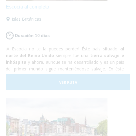
Escocia al completo
Islas Británicas
Duración 10 dias
¡A Escocia no te la puedes perder! Éste país situado
al
norte del Reino Unido
siempre fue una
tierra salvaje e
inhóspita
y ahora, aunque se ha desarrollado y es un país
del primer mundo sigue manteniéndose salvaje. En éste
viaje nos adentraremos en la autentica Escocia y no nos
perderemos nada de nada. ¡Así que vámonos ya! ¡No te lo
VER RUTA
pienses más, te aseguramos que te encantará!
Sólo
preocúpate por disfrutar
, nosotros nos encargamos del
resto.