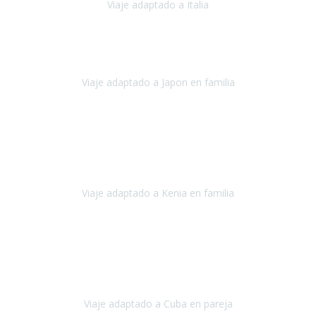
Viaje adaptado a Italia
Italia
Octubre 2023
Lo primero daros las gracias a Belén y a todo el equipo. Nos hemos
sentido totalmente respaldados por vosotros en todo momento.
Viaje adaptado a Japon en familia
Japón
Octubre 2023
El viaje
, el país, los paisajes, la gente,
todo genial
y precioso, nos
han cuidado en cada momento y detalle,
los hoteles
son
impresionantes,
Viaje adaptado a Kenia en familia
Kenia
Agosto 2023
La atención ha sido estupenda
durante todo el proceso, al
tratarse de un viaje privado para mi y mi mujer todos los traslados
los hicimos en coches,
al más mínimo problema
Viaje adaptado a Cuba en pareja