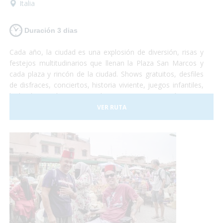
Italia
Duración 3 dias
Cada año, la ciudad es una explosión de diversión, risas y
festejos multitudinarios que llenan la Plaza San Marcos y
cada plaza y rincón de la ciudad. Shows gratuitos, desfiles
de disfraces, conciertos, historia viviente, juegos infantiles,
bailes hasta el amanecer, degustaciones gastronómicas e
infinidad de otras emociones sensoriales que no te dejarán
VER RUTA
indiferente. Paseos por los canales, un recorrido en
Góndola adaptada, lanchas-taxi adaptadas para que puedas
visitar cada rincón de la ciudad, te lo habías imaginado?
¡Esto es el Carnaval! Una increíble experiencia que todos
deberían probar! Vamos?