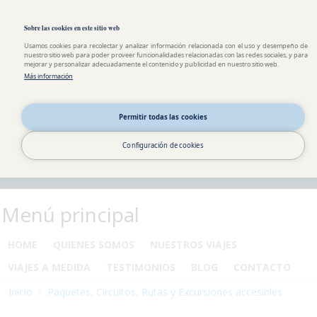
Pasar al contenido principal
Toggle high contrast
Sobre las cookies en este sitio web
Usamos cookies para recolectar y analizar información relacionada con el uso y desempeño de
nuestro sitio web para poder proveer funcionalidades relacionadas con las redes sociales, y para
mejorar y personalizar adecuadamente el contenido y publicidad en nuestro sitio web.
Más información
Permitir todas las cookies
Configuración de cookies
Menú principal
HOME
QUIENES SOMOS
NUESTROS VIAJES
VIAJES A MEDIDA
TESTIMONIOS
BLOG
CONTACTO
Inicio
Paquetes, Circuitos, Rutas y Excursiones accesibles