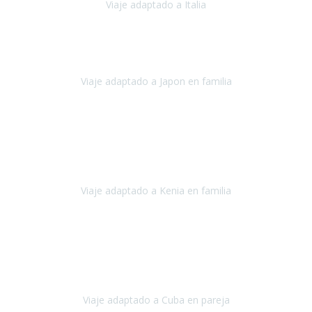
Viaje adaptado a Italia
Italia
Octubre 2023
Lo primero daros las gracias a Belén y a todo el equipo. Nos hemos
sentido totalmente respaldados por vosotros en todo momento.
Viaje adaptado a Japon en familia
Japón
Octubre 2023
El viaje
, el país, los paisajes, la gente,
todo genial
y precioso, nos
han cuidado en cada momento y detalle,
los hoteles
son
impresionantes,
Viaje adaptado a Kenia en familia
Kenia
Agosto 2023
La atención ha sido estupenda
durante todo el proceso, al
tratarse de un viaje privado para mi y mi mujer todos los traslados
los hicimos en coches,
al más mínimo problema
Viaje adaptado a Cuba en pareja