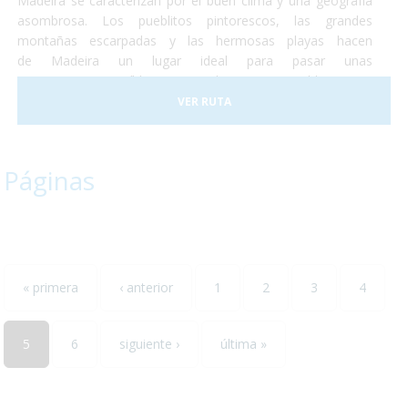
Madeira se caracterizan por el buen clima y una geografía
asombrosa. Los pueblitos pintorescos, las grandes
montañas escarpadas y las hermosas playas hacen
de Madeira un lugar ideal para pasar unas
vacaciones, increíbles y totalmente accesibles para
personas con discapacidad o usuarios de silla de ruedas. En
VER RUTA
2017 la ciudad de Funchal recibió el premio a la Ciudad
Accesible. Así que no lo dudes más y, ¡Vete a Madeira!¡Te
encantará!
Páginas
« primera
‹ anterior
1
2
3
4
5
6
siguiente ›
última »