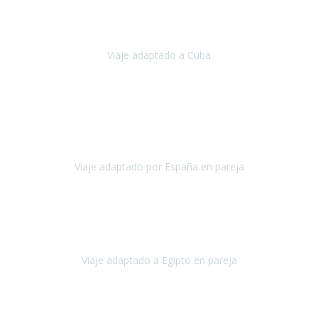
Hemos vivido un viaje que pensábamos que nunca podríamos llevar
a cabo.
Viaje adaptado a Cuba
Cuba
Abril, 2023
Estimada Julieta, antes que nada, quiero felicitarte y agradecerte por
la excelente planificación, coordinación y disposición
para que
nuestro viaje a España haya sido una experiencia inol
Viaje adaptado por España en pareja
España
Octubre, 2023
El viaje a Egipto ha sido precioso. Tenía ganas de hacer este viaje
pero me daba un poco miedo porque me habían dicho que el pais
no estaba nada adaptado.
Viaje adaptado a Egipto en pareja
Egipto
Mayo, 2023
Es la segunda vez que viajo con Travel Xperience y habrá más.