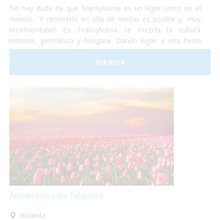
No hay duda de que Transylvania es un lugar único en el
mundo... Y recorrerlo en silla de ruedas es posible y, muy
recomendable! En Transylvania se mezcla la cultura
romana, germánica y húngara. Dando lugar a una tierra
compuesta por ciudades muy variadas, tradiciones muy
diferentes, artes y estilos de vida muy diversos. No lo dudes
VER RUTA
más y haz las maletas para ir a conocer Rumania... ¡Te
encantará!
Amsterdam y los Tulipanes
Holanda