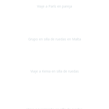
Viaje a París en pareja
París
septiembre de 2021
Acabo de llegar de Malta y el grupo de wasap no deja de sonar, con
fotos o con comentarios sobre como lo hemos pasado.
Grupo en silla de ruedas en Malta
Malta
Agosto 2021
Somos una familia con dos niños pequeños y yo tengo una
enfermedad degenerativa que ya no permite caminar, sin embargo
a todos nos encanta viajar.
Viaje a Kenia en silla de ruedas
Kenia
Junio 2021
Si tienes movilidad reducida o eres usuario/a de silla de ruedas o
sillamóvil y te da miedo viajar porque no sabes con las barreras que
te vas a encontrar, ponte en contacto con