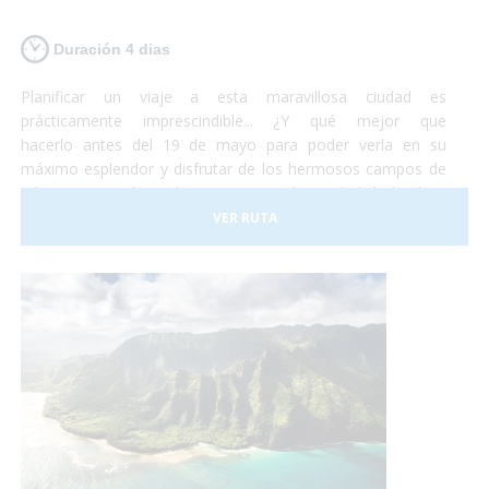
Duración 4 dias
Planificar un viaje a esta maravillosa ciudad es
prácticamente imprescindible... ¿Y qué mejor que
hacerlo antes del 19 de mayo para poder verla en su
máximo esplendor y disfrutar de los hermosos campos de
tulipanes que la rodean? Viajar a la ciudad holandesa
de Ámsterdam es posible para todo el mundo. Se trata de
VER RUTA
una ciudad totalmente adaptada para personas con
movilidad reducida o usuarios en silla de ruedas. No lo
dudes más y, ¡Planifica tu viaje a Ámsterdam!¡Antes de que
se sequen los tulipanes!