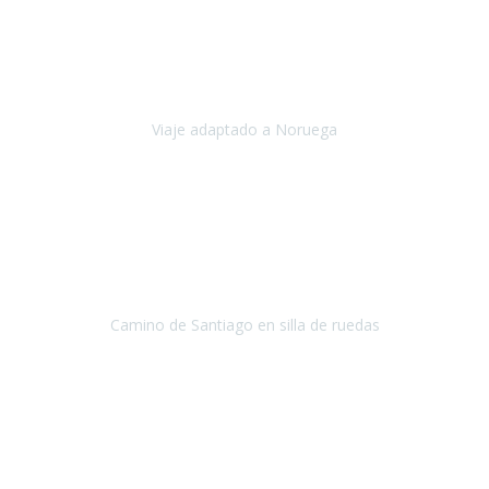
Noviembre 2023
Nuestro viaje familiar a Noruega, organizado por Travel Xperience,
ha sido un un éxito. Todo ha estado organizado
cronométricamente, desde traslados y hoteles a los viajes en barco.
Viaje adaptado a Noruega
Noruega
Agosto 2023
A través de este medio quería dejar mi comentario sobre la
excelente logística que diseñó Travel Xperience para que mi hijo
Conrado lograra el gran objetivo de recorrer el Camino de Santiago
de Co
Camino de Santiago en silla de ruedas
Camino de Santiago
Julio 2023
Para mí fue un servicio muy acorde a mis necesidades además,
ustedes siempre estuvieron muy atentos a cualquier consulta que
necesitáramos.