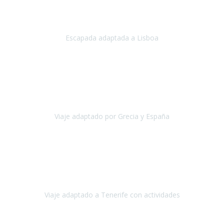
Acabo de regresar de
Lisboa
, una ciudad maravillosa con una gente
impresionante.
Escapada adaptada a Lisboa
Lisboa
Abril, 2024
Primero que nada, agradecerles de parte de Christian, Emilio y mi
persona por estar al pendiente en nuestro viaje, resolviendo
rápidamente los imprevistos que en una travesía como estas siemp
Viaje adaptado por Grecia y España
Grecia y España
Octubre, 2023
Destino: Tenerife sur, cerca de la playa de los cristianos. Hotel Sol y
Mar: un hotel totalmente adaptado, donde todo son comodidades.
¡Tiene todas las instalaciones adaptadas!
Viaje adaptado a Tenerife con actividades
Tenerife, España
Abril, 2024