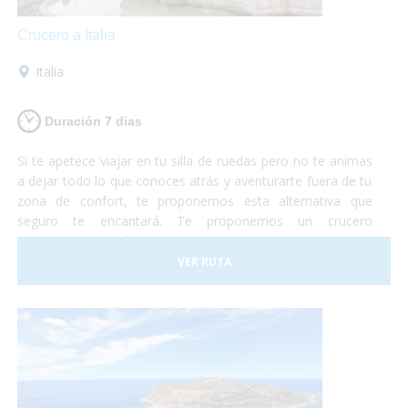
Crucero a Italia
Italia
Duración 7 dias
Si te apetece viajar en tu silla de ruedas pero no te animas
a dejar todo lo que conoces atrás y aventurarte fuera de tu
zona de confort, te proponemos esta alternativa que
seguro te encantará. Te proponemos un crucero
totalmente accesible de Barcelona a Roma en el cual te
embarcarás con tu propio vehículo para luego poder
VER RUTA
conocer roma y los alrededores según te apetezca.