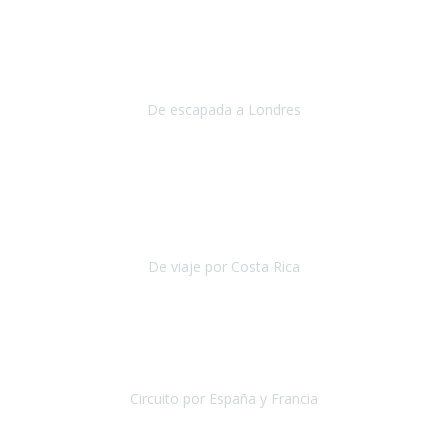
Julio 2019
Queremos daros las gracias por el viaje que nos habeis organizado.
Ha salido todo muy bien y hemos disfrutado mucho.
De escapada a Londres
Londres
Agosto 2019
Gracias a Travel Xperience por hacer de Costa Rica un
estupendo destino accesible
para las personas con movilidad
reducida.
De viaje por Costa Rica
Costa Rica
Julio 2019
Pasamos unos días inolvidables
, se cuidaron todos los detalles
desde los hoteles con ubicaciones estratégicas cercanos a los
lugares más emblemáticos de cada
Circuito por España y Francia
España y Francia
Septiembre 2019