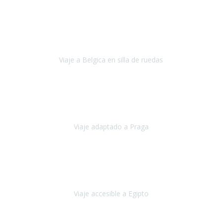
Alemania
Agosto, 2023
Lo primero, deciros que
voy en silla de ruedas
y era el primer
viaje que hacía con mi hermana.
Viaje a Belgica en silla de ruedas
Bélgica
Junio, 2023
Hemos confiado en Travel Xperience por tercera vez
y
esperamos hacerlo nuevamente el próximo verano.
Viaje adaptado a Praga
Praga
Mayo, 2023
Queremos agradecer a Travel Xperience la organización de este
viaje.
Viaje accesible a Egipto
Egipto
Marzo, 2023