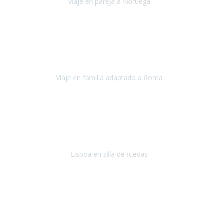
Viaje en pareja a Noruega
Noruega
Agosto 2022
Sinceramente disfrutar con la familia y la tranquilidad que nos dáis
en Travel Xperience es lo mejor del viaje. Sin problemas y con la
confianza plena en que todo iba a salir bien.
Viaje en familia adaptado a Roma
Roma y Pompeya
Julio 2022
En general: súper súper súper bien!
Habitación bien adaptada
,
gente muy amable y dispuesta, guias y tours muy adecuados.... y
todo muy bien organizado! Así da gusto..!
Lisboa en silla de ruedas
Lisboa
agosto de 2022
Era mi primer viaje en avión, elegí como destino la ciudad de la luz,
París. Y no me defraudó. Fue una semana increíble, desde la ida, en
Sevilla, hasta la vuelta.