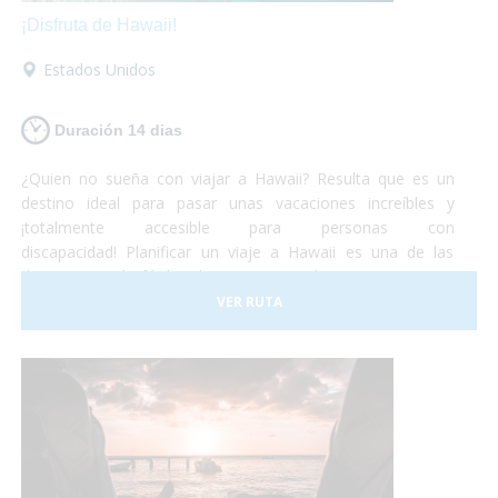
¡Disfruta de Hawaii!
Estados Unidos
Duración 14 dias
¿Quien no sueña con viajar a Hawaii? Resulta que es un
destino ideal para pasar unas vacaciones increíbles y
¡totalmente accesible para personas con
discapacidad! Planificar un viaje a Hawaii es una de las
decisiones más fáciles de tomar... Simplemente porque es
un lugar increíble que permite cualquier tipo de
VER RUTA
experiencia. Todo esto, de la mano de una cultura antigua
muy simpática y hospitalaria, que harán de tus vacaciones
¡una experiencia única e inolvidable!