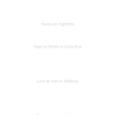
Toronto y Niágara
Julio 2022
Si tengo que describir mi viaje a Argentina en una palabra seria,
INCREIBLE.
Naiara en Argentina
Argentina
Junio 2022
"HA SIDO UN VIAJE ESPECTACULAR - UN VIAJE CON MAYUSCULAS"
Viaje en familia a Costa Rica
Costa Rica
Julio 2022
Después del accidente, ha sido muy complejo y difícil organizar
viajes.
Luna de miel en Maldivas
Maldivas
Agosto de 2022
El viaje fue sobre ruedas desde un principio, no pensé que
viajar en
avión en sillas de ruedas eléctricas
sería tan sencillo.