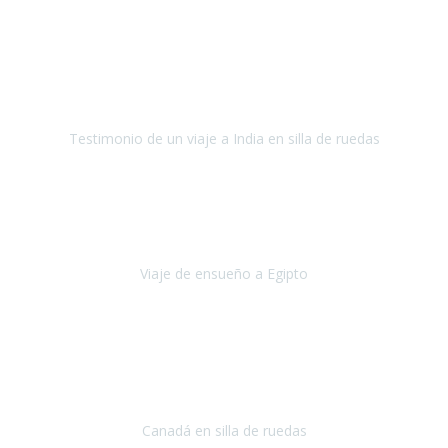
Fuerteventura
Septiembre 2022
La organización de mi viaje a la India fue excelente, los hoteles
estaban bien elegidos, el guía y el conductor cumplieron con su
cometido.
Testimonio de un viaje a India en silla de ruedas
India
Octubre 2022
Uno de los sueños de mi esposa y mío
, casi desde el día en que
nos conocimos
era poder visitar a Egipto
.
Viaje de ensueño a Egipto
Egipto
Octubre 2022
Ha sido una semana inolvidable en
Niagara y Toronto
(Canadá)
cumpliendo un sueño después de haberlo tenido que anular por el
COVID-19 en el año 2020.
Canadá en silla de ruedas