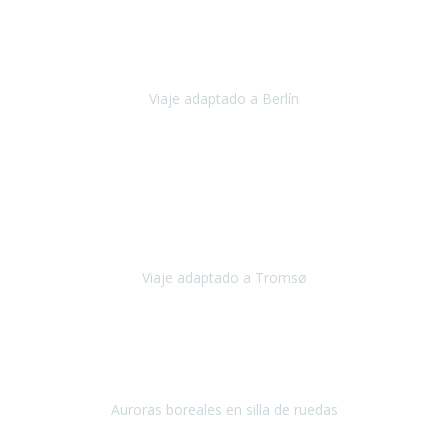
Nuestro viaje familiar a Berlín
organizado por Travel Xperience
ha sido fantástico
, desde el inicio con los preparativos y luego allí
en destino con los traslados
Viaje adaptado a Berlín
Berlín
Diciembre 2023
Este viaje a Tromsø nos ha permitido llegar a sitios y hacer
actividades que no habríamos podido imaginar: ver las auroras
boreales en un cielo estrellado a casi -12ºC, contemplar las ballenas
en
Viaje adaptado a Tromsø
Tromsø, Noruega
Noviembre 2023
Hola equipo!
Pues la vuelta a la realidad es dura, sobretodo después de unas
vacaciones de ensueño.
Auroras boreales en silla de ruedas
Tromso, Noruega