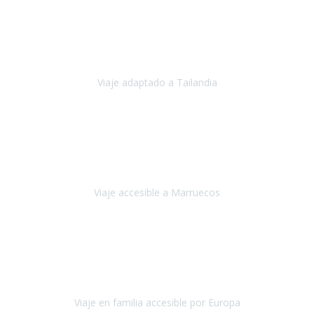
Cuba
Febrero 2023
Tailandia era uno de los viajes que desde siempre tenía en mente y
he vuelto encantado de la vida, he alucinado.
Viaje adaptado a Tailandia
Tailandia
Noviembre 2022
Nuestra experiencia ha sido inmejorable.
La atención que nos
brindaron Abdeljalil y Khadija en el Riad fue al más puro estilo
'padres', siempre cuidadosos, cari
Viaje accesible a Marruecos
Marruecos
Octubre 2022
Nuestra experiencia con Travel Xperience fue muy positiva
,
desde el inicio de los preparativos del viaje atendieron cada una de
nuestras inquietudes, solicitude
Viaje en familia accesible por Europa