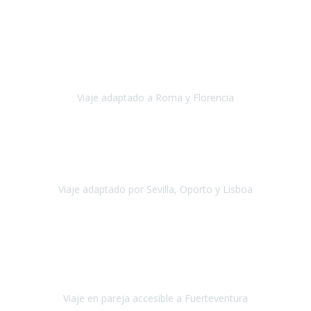
Europa
Septiembre 2022
Agradecer una vez más a Travel-Xperience
por su trabajo y
profesionalidad. Organización diez, tanto en aeropuertos, estación
de tren, asistencias, hoteles y material.
Viaje adaptado a Roma y Florencia
Roma y Florencia
Octubre 2022
Viajamos desde México. Tuvimos una muy buena experiencia y les
agradezco vuestro apoyo. Lo pasamos super. Las guías
maravillosas ambas, el Portus Cale, súper en todos sentidos.
Viaje adaptado por Sevilla, Oporto y Lisboa
Andalucía y Portugal
Octubre 2022
Hola Belén buenos días! Ya volvimos ayer y hemos descansado un
poco, quería agradecerte el trabajo que hiciste ya que el viaje ha
salido de 10.
Viaje en pareja accesible a Fuerteventura