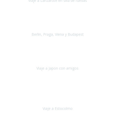
Viaje a Lanzarote en silla de ruedas
Lanzarote
Julio 2021
Por primera vez decidimos hacer un viaje que incluyera
varios paises
, algo que nos preocupaba mucho por coger varios
transportes, diferentes hoteles, alquiler
Berlin, Praga, Viena y Budapest
Alemania, Chequia, Austria y Budapest
Agosto 2019
Padezco de una enfermedad degenerativa
y, a día de hoy,
camino con ayuda de un bastón y teniendo cada vez más
dificultades con las barreras arquitectónicas y
Viaje a Japon con amigos
Japón
Julio 2019
El viatge a Estocolm amb l’organització de Travel Xperience
ha estat un èxit total.
Des de els consells per poder portar les
bateries de liti a l’avió,
sort del que ens ha
Viaje a Estocolmo
Estocolmo