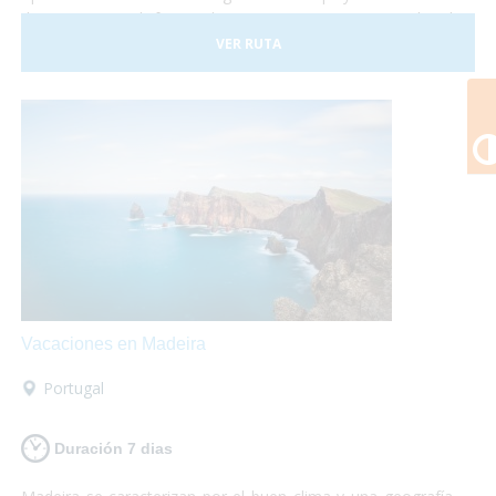
de Europa y disfrutar de un gran patrimonio cultural
perfectamente conservado. Malta consta con tres islas
VER RUTA
principales llamadas Malta, Gozo y Comino. No lo dudes
más y, ¡Viaja a Malta!¡Te encantará!
Vacaciones en Madeira
Portugal
Duración 7 dias