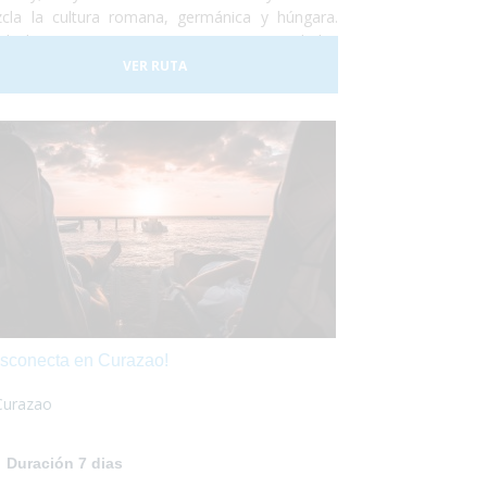
cla la cultura romana, germánica y húngara.
do lugar a una tierra compuesta por ciudades
 variadas, tradiciones muy diferentes, artes y
VER RUTA
ilos de vida muy diversos. No lo dudes más y
 las maletas para ir a conocer Rumania... ¡Te
antará!
sconecta en Curazao!
Curazao
Duración 7 dias