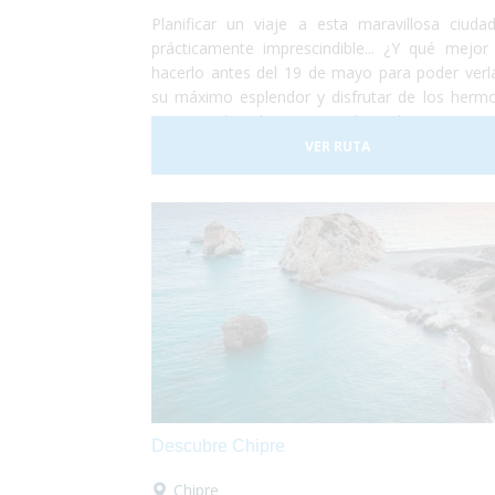
Planificar un viaje a esta maravillosa ciuda
prácticamente imprescindible... ¿Y qué mejor
hacerlo antes del 19 de mayo para poder verl
su máximo esplendor y disfrutar de los herm
campos de tulipanes que la rodean? Viajar 
ciudad holandesa de Ámsterdam es posible 
VER RUTA
todo el mundo. Se trata de una ciudad totalm
adaptada para personas con movilidad reduci
usuarios en silla de ruedas. No lo dudes má
¡Planifica tu viaje a Ámsterdam!¡Antes de qu
sequen los tulipanes!
Descubre Chipre
Chipre