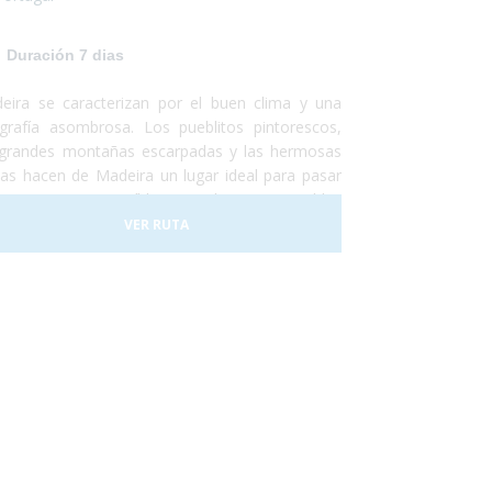
Duración 7 dias
eira se caracterizan por el buen clima y una
grafía asombrosa. Los pueblitos pintorescos,
 grandes montañas escarpadas y las hermosas
yas hacen de Madeira un lugar ideal para pasar
s vacaciones, increíbles y totalmente accesibles
a personas con discapacidad o usuarios de silla
VER RUTA
ruedas. En 2017 la ciudad de Funchal recibió el
mio a la Ciudad Accesible. Así que no lo dudes
 y, ¡Vete a Madeira!¡Te encantará!