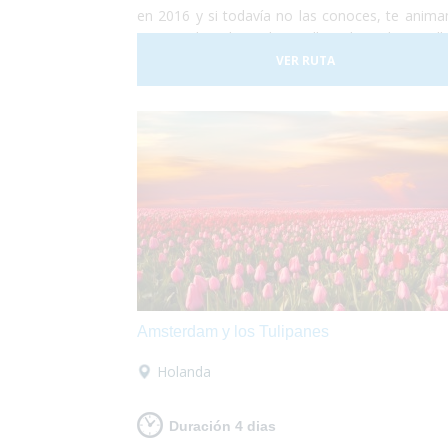
en 2016 y si todavía no las conoces, te anim
a que descubras las calles de Valencia ll
de arte, luz y color. Durante 5 días la ciuda
VER RUTA
convierte en una fiesta continua de luces, músi
fuegos artificiales por todos los rincones.
proponemos una ecapada accesible a Valencia 
que lo pases en grande!
Amsterdam y los Tulipanes
Holanda
Duración 4 dias