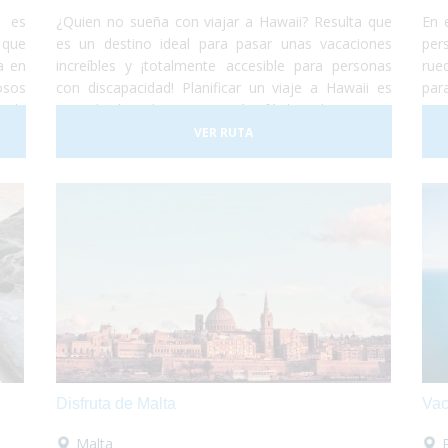
d es
¿Quien no sueña con viajar a Hawaii? Resulta que
En 
 que
es un destino ideal para pasar unas vacaciones
per
a en
increíbles y ¡totalmente accesible para personas
rue
osos
con discapacidad! Planificar un viaje a Hawaii es
par
a la
una de las decisiones más fáciles de tomar...
pas
para
Simplemente porque es un lugar increíble que
buc
VER RUTA
ente
permite cualquier tipo de experiencia. Todo esto,
de 
da o
de la mano de una cultura antigua muy simpática y
dis
s y,
hospitalaria, que harán de tus vacaciones ¡una
e se
experiencia única e inolvidable!
Disfruta de Malta
Vac
Malta