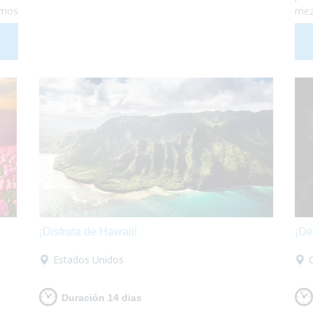
amos
mez
enas
Dan
d se
muy
ca y
est
 ¡Te
haz
para
enc
¡Disfruta de Hawaii!
¡De
Estados Unidos
Duración 14 dias