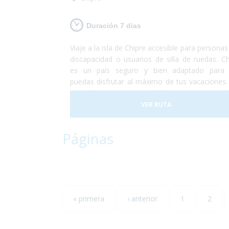
Duración 7 dias
Viaje a la isla de Chipre accesible para persona
discapacidad o usuarios de silla de ruedas. Ch
es un país seguro y bien adaptado para
puedas disfrutar al máximo de tus vacaciones.
a poder conocer ciudades pintorescas d
degustar un buen vino, visitar las gra
VER RUTA
montañas de la isla, conocer la capital del pa
relajarte en alguna de las 29 playas accesible
Páginas
agua cristalina.¡Si lo que buscas es conoc
disfrutar, Chipre es tu destino!
« primera
‹ anterior
1
2