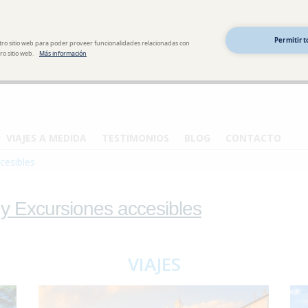
Permitir t
tro sitio web para poder proveer funcionalidades relacionadas con
o sitio web.
Más información
VIAJES A MEDIDA
TESTIMONIOS
BLOG
CONTACTO
cesibles
 y Excursiones accesibles
VIAJES