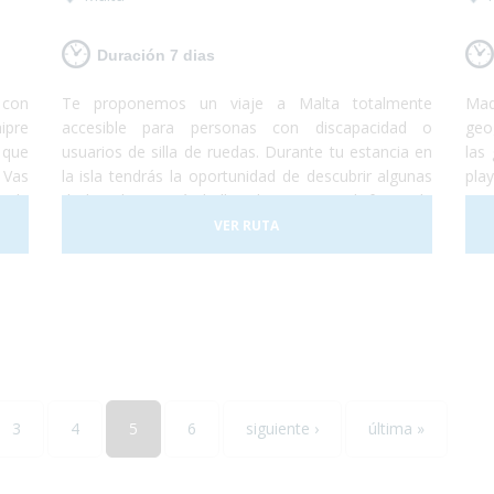
Duración 7 dias
s con
Te proponemos un viaje a Malta totalmente
Mad
ipre
accesible para personas con discapacidad o
geo
 que
usuarios de silla de ruedas. Durante tu estancia en
las
 Vas
la isla tendrás la oportunidad de descubrir algunas
pla
onde
de las playas más bellas de Europa y disfrutar de
una
ndes
un gran patrimonio cultural perfectamente
par
VER RUTA
ís y
conservado. Malta consta con tres islas principales
de 
s de
llamadas Malta, Gozo y Comino. No lo dudes más
pre
er y
y, ¡Viaja a Malta!¡Te encantará!
más
3
4
5
6
siguiente ›
última »