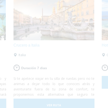
Crucero a Italia
Hot
Italia
Duración 7 dias
do y
Si te apetece viajar en tu silla de ruedas pero no te
ayas
animas a dejar todo lo que conoces atrás y
tura
aventurarte fuera de tu zona de confort, te
hará
proponemos esta alternativa que seguro te
n un
encantará. Te proponemos un crucero totalmente
 con
accesible de Barcelona a Roma en el cual te
VER RUTA