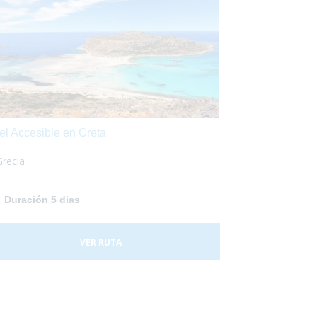
el Accesible en Creta
Grecia
Duración 5 dias
VER RUTA