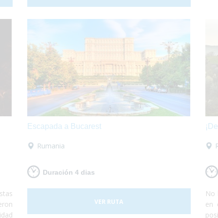
 por
embarcarás con tu propio vehículo para luego
poder conocer roma y los alrededores según te
apetezca.
Escapada a Bucarest
¡De
Rumania
Duración 4 dias
stas
No 
VER RUTA
eron
en 
idad
pos