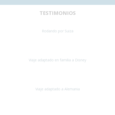
TESTIMONIOS
uestra primera experiencia de viaje con silla de ruedas y teníamos al
Rodando por Suiza
Suiza
Julio 2024
paración del viaje fue maravillosa, tanto los hoteles como los itinera
Viaje adaptado en familia a Disney
Disney y París
Julio, 2023
Buenos días!!
Viaje adaptado a Alemania
Alemania
Agosto, 2023
deciros que
voy en silla de ruedas
y era el primer viaje que hacía c