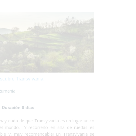
scubre Transylvania!
Rumania
Duración 9 dias
hay duda de que Transylvania es un lugar único
el mundo... Y recorrerlo en silla de ruedas es
ible y, muy recomendable! En Transylvania se