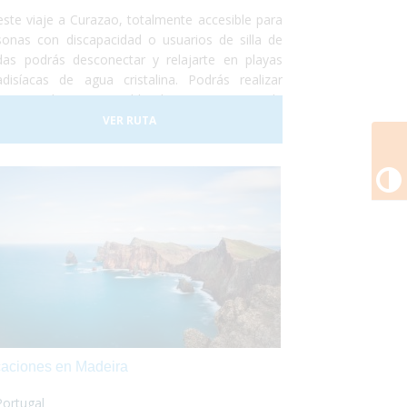
este viaje a Curazao, totalmente accesible para
sonas con discapacidad o usuarios de silla de
das podrás desconectar y relajarte en playas
adisíacas de agua cristalina. Podrás realizar
eos en barco accesible, hacer un curso de
eo adaptado, nadar con delfines y otro montón
VER RUTA
actividades adaptadas para personas con
C
capacidad.
aciones en Madeira
Portugal