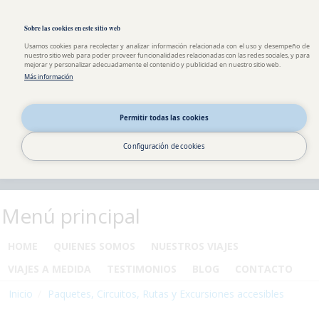
Pasar al contenido principal
Toggle high contrast
Sobre las cookies en este sitio web
Usamos cookies para recolectar y analizar información relacionada con el uso y desempeño de
nuestro sitio web para poder proveer funcionalidades relacionadas con las redes sociales, y para
mejorar y personalizar adecuadamente el contenido y publicidad en nuestro sitio web.
Más información
Permitir todas las cookies
Configuración de cookies
Menú principal
HOME
QUIENES SOMOS
NUESTROS VIAJES
VIAJES A MEDIDA
TESTIMONIOS
BLOG
CONTACTO
Inicio
Paquetes, Circuitos, Rutas y Excursiones accesibles