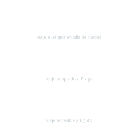
Alemania
Agosto, 2023
Lo primero, deciros que
voy en silla de ruedas
y era el primer
viaje que hacía con mi hermana.
Viaje a Belgica en silla de ruedas
Bélgica
Junio, 2023
Hemos confiado en Travel Xperience por tercera vez
y
esperamos hacerlo nuevamente el próximo verano.
Viaje adaptado a Praga
Praga
Mayo, 2023
Queremos agradecer a Travel Xperience la organización de este
viaje.
Viaje accesible a Egipto
Egipto
Marzo, 2023