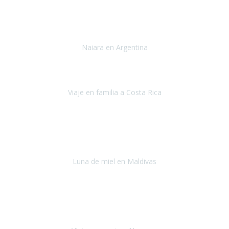
Toronto y Niágara
Julio 2022
Si tengo que describir mi viaje a Argentina en una palabra seria,
INCREIBLE.
Naiara en Argentina
Argentina
Junio 2022
"HA SIDO UN VIAJE ESPECTACULAR - UN VIAJE CON MAYUSCULAS"
Viaje en familia a Costa Rica
Costa Rica
Julio 2022
Después del accidente, ha sido muy complejo y difícil organizar
viajes.
Luna de miel en Maldivas
Maldivas
Agosto de 2022
El viaje fue sobre ruedas desde un principio, no pensé que
viajar en
avión en sillas de ruedas eléctricas
sería tan sencillo.