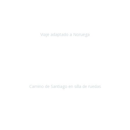
Noviembre 2023
Nuestro viaje familiar a Noruega, organizado por Travel Xperience,
ha sido un un éxito. Todo ha estado organizado
cronométricamente, desde traslados y hoteles a los viajes en barco.
Viaje adaptado a Noruega
Noruega
Agosto 2023
A través de este medio quería dejar mi comentario sobre la
excelente logística que diseñó Travel Xperience para que mi hijo
Conrado lograra el gran objetivo de recorrer el Camino de Santiago
de Co
Camino de Santiago en silla de ruedas
Camino de Santiago
Julio 2023
Para mí fue un servicio muy acorde a mis necesidades además,
ustedes siempre estuvieron muy atentos a cualquier consulta que
necesitáramos.