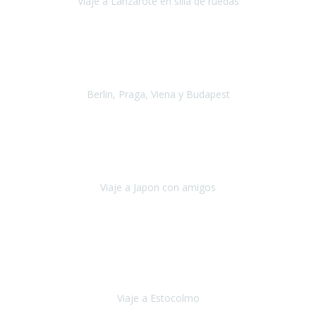
Viaje a Lanzarote en silla de ruedas
Lanzarote
Julio 2021
Por primera vez decidimos hacer un viaje que incluyera
varios paises
, algo que nos preocupaba mucho por coger varios
transportes, diferentes hoteles, alquiler
Berlin, Praga, Viena y Budapest
Alemania, Chequia, Austria y Budapest
Agosto 2019
Padezco de una enfermedad degenerativa
y, a día de hoy,
camino con ayuda de un bastón y teniendo cada vez más
dificultades con las barreras arquitectónicas y
Viaje a Japon con amigos
Japón
Julio 2019
El viatge a Estocolm amb l’organització de Travel Xperience
ha estat un èxit total.
Des de els consells per poder portar les
bateries de liti a l’avió,
sort del que ens ha
Viaje a Estocolmo
Estocolmo