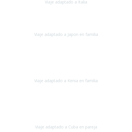
Viaje adaptado a Italia
Italia
Octubre 2023
Lo primero daros las gracias a Belén y a todo el equipo. Nos hemos
sentido totalmente respaldados por vosotros en todo momento.
Viaje adaptado a Japon en familia
Japón
Octubre 2023
El viaje
, el país, los paisajes, la gente,
todo genial
y precioso, nos
han cuidado en cada momento y detalle,
los hoteles
son
impresionantes,
Viaje adaptado a Kenia en familia
Kenia
Agosto 2023
La atención ha sido estupenda
durante todo el proceso, al
tratarse de un viaje privado para mi y mi mujer todos los traslados
los hicimos en coches,
al más mínimo problema
Viaje adaptado a Cuba en pareja