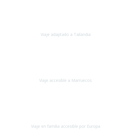
Cuba
Febrero 2023
Tailandia era uno de los viajes que desde siempre tenía en mente y
he vuelto encantado de la vida, he alucinado.
Viaje adaptado a Tailandia
Tailandia
Noviembre 2022
Nuestra experiencia ha sido inmejorable.
La atención que nos
brindaron Abdeljalil y Khadija en el Riad fue al más puro estilo
'padres', siempre cuidadosos, cari
Viaje accesible a Marruecos
Marruecos
Octubre 2022
Nuestra experiencia con Travel Xperience fue muy positiva
,
desde el inicio de los preparativos del viaje atendieron cada una de
nuestras inquietudes, solicitude
Viaje en familia accesible por Europa