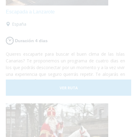
Escapada a Lanzarote
España
Duración 4 dias
Quieres escaparte para buscar el buen clima de las Islas
Canarias? Te proponemos un programa de cuatro días en
los que podrás desconectar por un momento y a la vez vivir
una experiencia que seguro querrás repetir. Te alojarás en
un hotel perfectamente adaptado para personas con
problemas de movilidad y desde allí podrás realizar
VER RUTA
excursiones, paseos, ir a la playa o simplemente descansar
en la piscina acompañado de una buen libro. Te lo vas a
perder?