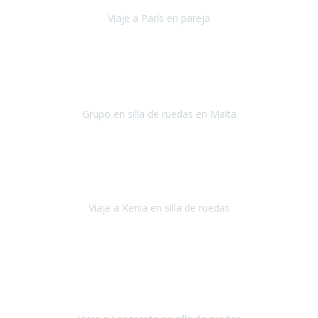
Viaje a París en pareja
París
septiembre de 2021
Acabo de llegar de Malta y el grupo de wasap no deja de sonar, con
fotos o con comentarios sobre como lo hemos pasado.
Grupo en silla de ruedas en Malta
Malta
Agosto 2021
Somos una familia con dos niños pequeños y yo tengo una
enfermedad degenerativa que ya no permite caminar, sin embargo
a todos nos encanta viajar.
Viaje a Kenia en silla de ruedas
Kenia
Junio 2021
Si tienes movilidad reducida o eres usuario/a de silla de ruedas o
sillamóvil y te da miedo viajar porque no sabes con las barreras que
te vas a encontrar, ponte en contacto con