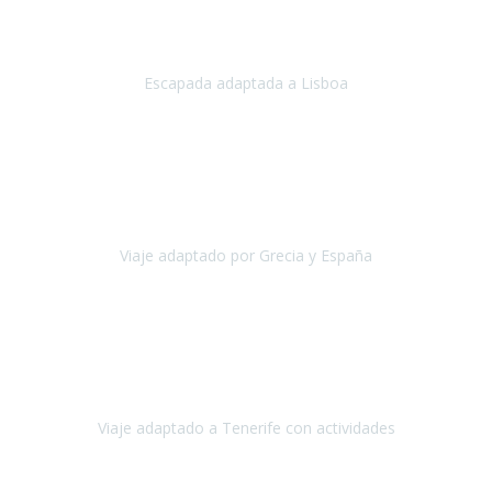
Acabo de regresar de
Lisboa
, una ciudad maravillosa con una gente
impresionante.
Escapada adaptada a Lisboa
Lisboa
Abril, 2024
Primero que nada, agradecerles de parte de Christian, Emilio y mi
persona por estar al pendiente en nuestro viaje, resolviendo
rápidamente los imprevistos que en una travesía como estas siemp
Viaje adaptado por Grecia y España
Grecia y España
Octubre, 2023
Destino: Tenerife sur, cerca de la playa de los cristianos. Hotel Sol y
Mar: un hotel totalmente adaptado, donde todo son comodidades.
¡Tiene todas las instalaciones adaptadas!
Viaje adaptado a Tenerife con actividades
Tenerife, España
Abril, 2024