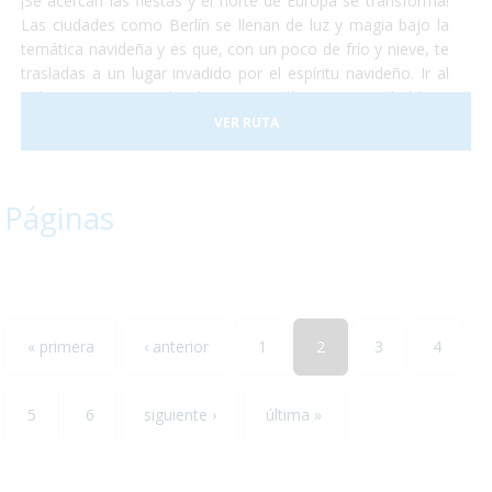
¡Se acercan las fiestas y el norte de Europa se transforma!
Las ciudades como Berlín se llenan de luz y magia bajo la
temática navideña y es que, con un poco de frío y nieve, te
trasladas a un lugar invadido por el espíritu navideño. Ir al
polo norte es complicado, pero Berlín es una ciudad bien
accesible. Las calles estarán llenas de gente, sonarán
VER RUTA
villancicos, pasearán por calles que te parecerán mágicas
todas llenas de luces y podrán comer deliciosos platos
calientes típicos del invierno. Berlín se encuentra
Páginas
perfectamente adaptada para personas con discapacidad y
nosotros nos encargamos de proporcionarles lo que haga
falta para que no ocurra ningún inconveniente y disfruten al
máximo de su estancia en la capital alemana!
« primera
‹ anterior
1
2
3
4
5
6
siguiente ›
última »