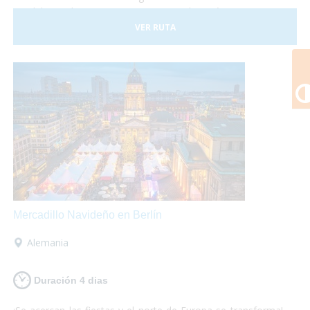
paralelas tales como conciertos de música, artistas
callejeros, procesiones y desfiles. También conocerás le
VER RUTA
mágica ciudad de Brujas y sus mercadillos. Una escapada
para que solo te preocupes de disfrutar, nosotros nos
encargamos de que los servicios estén perfectamente
adaptados a tus necesidades!
Mercadillo Navideño en Berlín
Alemania
Duración 4 dias