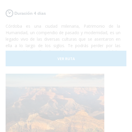
Duración 4 dias
Córdoba es una ciudad milenaria, Patrimonio de la
Humanidad, un compendio de pasado y modernidad, es un
legado vivo de las diversas culturas que se asentaron en
ella a lo largo de los siglos. Te podrás perder por las
innumerables callejuelas del casco antiguo cordobés,
plazas y patios floridos ubicados alrededor de la Mezquita-
VER RUTA
Catedral, reflejo de la relevancia de la ciudad en la época
medieval y auténtico símbolo de la capital.