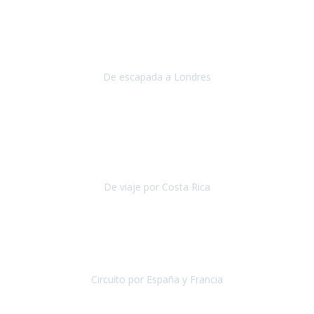
Julio 2019
Queremos daros las gracias por el viaje que nos habeis organizado.
Ha salido todo muy bien y hemos disfrutado mucho.
De escapada a Londres
Londres
Agosto 2019
Gracias a Travel Xperience por hacer de Costa Rica un
estupendo destino accesible
para las personas con movilidad
reducida.
De viaje por Costa Rica
Costa Rica
Julio 2019
Pasamos unos días inolvidables
, se cuidaron todos los detalles
desde los hoteles con ubicaciones estratégicas cercanos a los
lugares más emblemáticos de cada
Circuito por España y Francia
España y Francia
Septiembre 2019