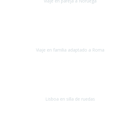
Viaje en pareja a Noruega
Noruega
Agosto 2022
Sinceramente disfrutar con la familia y la tranquilidad que nos dáis
en Travel Xperience es lo mejor del viaje. Sin problemas y con la
confianza plena en que todo iba a salir bien.
Viaje en familia adaptado a Roma
Roma y Pompeya
Julio 2022
En general: súper súper súper bien!
Habitación bien adaptada
,
gente muy amable y dispuesta, guias y tours muy adecuados.... y
todo muy bien organizado! Así da gusto..!
Lisboa en silla de ruedas
Lisboa
agosto de 2022
Era mi primer viaje en avión, elegí como destino la ciudad de la luz,
París. Y no me defraudó. Fue una semana increíble, desde la ida, en
Sevilla, hasta la vuelta.