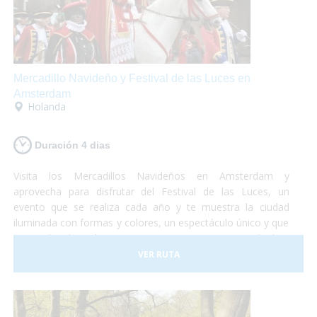
Mercadillo Navideño y Festival de las Luces en
Amsterdam
Holanda
Duración 4 dias
Visita los Mercadillos Navideños en Amsterdam y
aprovecha para disfrutar del Festival de las Luces, un
evento que se realiza cada año y te muestra la ciudad
iluminada con formas y colores, un espectáculo único y que
no puedes dejar de ver. Te proponemos una escapada de 4
días en la cuál podrás disfrutar de esta mágica ciudad y de
VER RUTA
sus alrededores. Turismo accesible en Holanda y
perfectamente adaptado para que puedas vivir una
experiencia diferente!