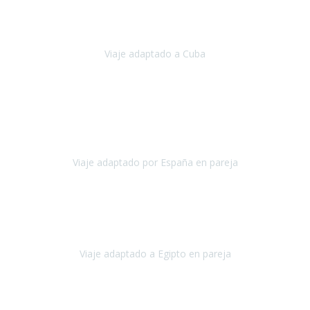
Hemos vivido un viaje que pensábamos que nunca podríamos llevar
a cabo.
Viaje adaptado a Cuba
Cuba
Abril, 2023
Estimada Julieta, antes que nada, quiero felicitarte y agradecerte por
la excelente planificación, coordinación y disposición
para que
nuestro viaje a España haya sido una experiencia inol
Viaje adaptado por España en pareja
España
Octubre, 2023
El viaje a Egipto ha sido precioso. Tenía ganas de hacer este viaje
pero me daba un poco miedo porque me habían dicho que el pais
no estaba nada adaptado.
Viaje adaptado a Egipto en pareja
Egipto
Mayo, 2023
Es la segunda vez que viajo con Travel Xperience y habrá más.