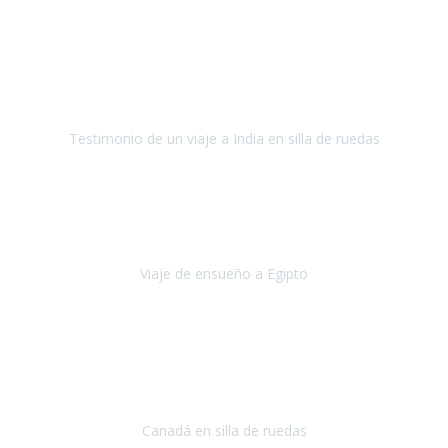
Fuerteventura
Septiembre 2022
La organización de mi viaje a la India fue excelente, los hoteles
estaban bien elegidos, el guía y el conductor cumplieron con su
cometido.
Testimonio de un viaje a India en silla de ruedas
India
Octubre 2022
Uno de los sueños de mi esposa y mío
, casi desde el día en que
nos conocimos
era poder visitar a Egipto
.
Viaje de ensueño a Egipto
Egipto
Octubre 2022
Ha sido una semana inolvidable en
Niagara y Toronto
(Canadá)
cumpliendo un sueño después de haberlo tenido que anular por el
COVID-19 en el año 2020.
Canadá en silla de ruedas