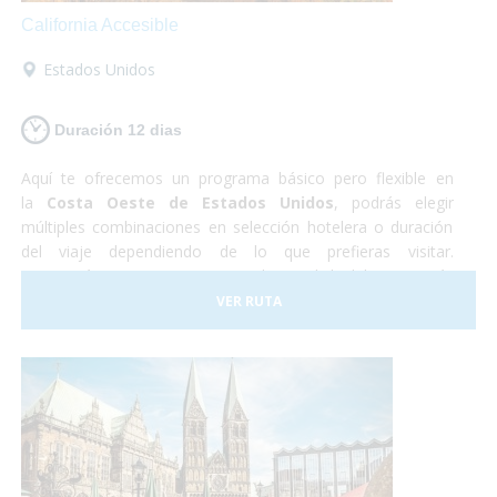
California Accesible
Estados Unidos
Duración 12 dias
Aquí te ofrecemos un programa básico pero flexible en
la
Costa Oeste de Estados Unidos
, podrás elegir
múltiples combinaciones en selección hotelera o duración
del viaje dependiendo de lo que prefieras visitar.
Recorrerás
Las Vegas
, capital mundial del ocio más
desenfrenado y la mejor plataforma de salida a las
VER RUTA
excursiones al
Gran Cañón
del Colorado,
Los Ángeles
, la
meca del cine y
San Francisco
, la "ciudad en la bahía" y la
favorita de todo el estado de California.
Turismo
accesible
al más puro estilo americano!