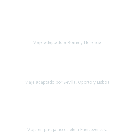
Europa
Septiembre 2022
Agradecer una vez más a Travel-Xperience
por su trabajo y
profesionalidad. Organización diez, tanto en aeropuertos, estación
de tren, asistencias, hoteles y material.
Viaje adaptado a Roma y Florencia
Roma y Florencia
Octubre 2022
Viajamos desde México. Tuvimos una muy buena experiencia y les
agradezco vuestro apoyo. Lo pasamos super. Las guías
maravillosas ambas, el Portus Cale, súper en todos sentidos.
Viaje adaptado por Sevilla, Oporto y Lisboa
Andalucía y Portugal
Octubre 2022
Hola Belén buenos días! Ya volvimos ayer y hemos descansado un
poco, quería agradecerte el trabajo que hiciste ya que el viaje ha
salido de 10.
Viaje en pareja accesible a Fuerteventura