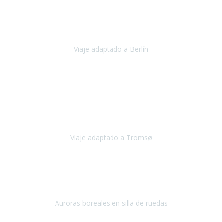
Nuestro viaje familiar a Berlín
organizado por Travel Xperience
ha sido fantástico
, desde el inicio con los preparativos y luego allí
en destino con los traslados
Viaje adaptado a Berlín
Berlín
Diciembre 2023
Este viaje a Tromsø nos ha permitido llegar a sitios y hacer
actividades que no habríamos podido imaginar: ver las auroras
boreales en un cielo estrellado a casi -12ºC, contemplar las ballenas
en
Viaje adaptado a Tromsø
Tromsø, Noruega
Noviembre 2023
Hola equipo!
Pues la vuelta a la realidad es dura, sobretodo después de unas
vacaciones de ensueño.
Auroras boreales en silla de ruedas
Tromso, Noruega