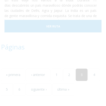
En éste viaje nos vamos a la India. Durante 11
días descubrirás un país maravilloso dónde podrás conocer
las ciudades de Delhi, Agra y Jaipur. La India es un país
de gente maravillosa y comida exquisita. Se trata de una de
las sociedades con más historia de la humanidad y no te
perderás ni un detalle. No temas conocer un destino que se
VER RUTA
saldrá por completo de lo que conocías y aventúrate a
descubrir un maravilloso país que te enamorará. La salida
está prevista para finales de abril de éste año y esperamos
Páginas
que nos acompañes. ¡Te encantará!
« primera
‹ anterior
1
2
3
4
5
6
siguiente ›
última »