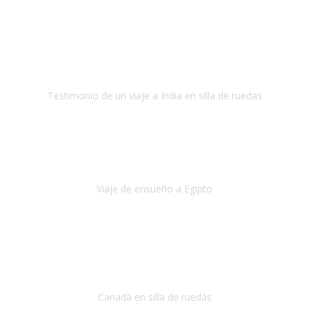
Fuerteventura
Septiembre 2022
La organización de mi viaje a la India fue excelente, los hoteles
estaban bien elegidos, el guía y el conductor cumplieron con su
cometido.
Testimonio de un viaje a India en silla de ruedas
India
Octubre 2022
Uno de los sueños de mi esposa y mío
, casi desde el día en que
nos conocimos
era poder visitar a Egipto
.
Viaje de ensueño a Egipto
Egipto
Octubre 2022
Ha sido una semana inolvidable en
Niagara y Toronto
(Canadá)
cumpliendo un sueño después de haberlo tenido que anular por el
COVID-19 en el año 2020.
Canadá en silla de ruedas