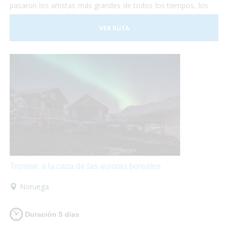
pasaron los artistas más grandes de todos los tiempos, los
emperadores del Imperio Romano, los Papas,
comerciantes de todos los lugares del mundo y todo lo que
VER RUTA
te puedas imaginar. Y Roma no es sólo visitar
monumentos... Pasear por sus calles es mágico,
¡está
llena de vida!
Sentarse en una terraza o en un bello
restaurante a comer acompañado de un delicioso vino es
ideal para hacer un break.
Tromsø: a la caza de las auroras boreales
Noruega
Duración 5 dias