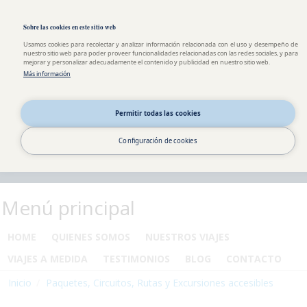
Pasar al contenido principal
Toggle high contrast
Sobre las cookies en este sitio web
Usamos cookies para recolectar y analizar información relacionada con el uso y desempeño de
nuestro sitio web para poder proveer funcionalidades relacionadas con las redes sociales, y para
mejorar y personalizar adecuadamente el contenido y publicidad en nuestro sitio web.
Más información
Permitir todas las cookies
Configuración de cookies
Menú principal
HOME
QUIENES SOMOS
NUESTROS VIAJES
VIAJES A MEDIDA
TESTIMONIOS
BLOG
CONTACTO
Inicio
Paquetes, Circuitos, Rutas y Excursiones accesibles