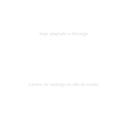
Noviembre 2023
Nuestro viaje familiar a Noruega, organizado por Travel Xperience,
ha sido un un éxito. Todo ha estado organizado
cronométricamente, desde traslados y hoteles a los viajes en barco.
Viaje adaptado a Noruega
Noruega
Agosto 2023
A través de este medio quería dejar mi comentario sobre la
excelente logística que diseñó Travel Xperience para que mi hijo
Conrado lograra el gran objetivo de recorrer el Camino de Santiago
de Co
Camino de Santiago en silla de ruedas
Camino de Santiago
Julio 2023
Para mí fue un servicio muy acorde a mis necesidades además,
ustedes siempre estuvieron muy atentos a cualquier consulta que
necesitáramos.