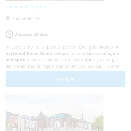
Escocia al completo
Islas Británicas
Duración 10 dias
¡A Escocia no te la puedes perder! Éste país situado
al
norte del Reino Unido
siempre fue una
tierra salvaje e
inhóspita
y ahora, aunque se ha desarrollado y es un país
del primer mundo sigue manteniéndose salvaje. En éste
viaje nos adentraremos en la autentica Escocia y no nos
perderemos nada de nada. ¡Así que vámonos ya! ¡No te lo
VER RUTA
pienses más, te aseguramos que te encantará!
Sólo
preocúpate por disfrutar
, nosotros nos encargamos del
resto.