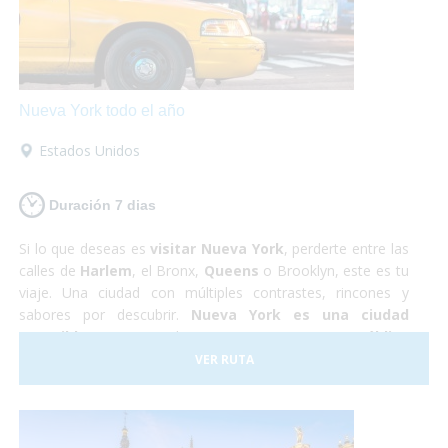
Nueva York todo el año
Estados Unidos
Duración 7 dias
Si lo que deseas es
visitar Nueva York
, perderte entre las
calles de
Harlem
, el Bronx,
Queens
o Brooklyn, este es tu
viaje. Una ciudad con múltiples contrastes, rincones y
sabores por descubrir.
Nueva York es una ciudad
accesible
, que se puede recorrer en
transporte público
totalmente adaptado
, podrás rodar con tu silla de
VER RUTA
ruedas sin problemas,
visitar la Estatua de la Libertad
,
el Puente de Brooklyn o
subirte a un bus adaptado para
conocer Washington
en un día. ¡Es una ciudad a la que
podrás viajar en cualquier época del año y seguro que no te