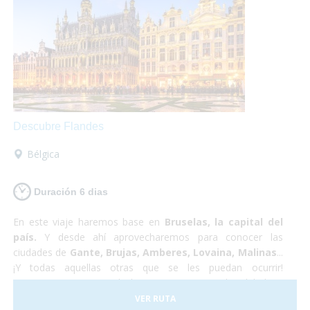
arrepentirás!
Descubre Flandes
Bélgica
Duración 6 dias
En este viaje haremos base en
Bruselas, la capital del
país.
Y desde ahí aprovecharemos para conocer las
ciudades de
Gante, Brujas, Amberes, Lovaina, Malinas
...
¡Y todas aquellas otras que se les puedan ocurrir!
Proponemos pasar toda la estancia en Bruselas debido a
sus
servicios
excelentemente
adaptados
y a su buena
VER RUTA