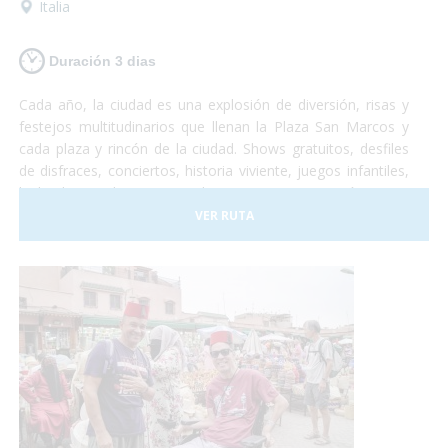
Italia
Duración 3 dias
Cada año, la ciudad es una explosión de diversión, risas y
festejos multitudinarios que llenan la Plaza San Marcos y
cada plaza y rincón de la ciudad. Shows gratuitos, desfiles
de disfraces, conciertos, historia viviente, juegos infantiles,
bailes hasta el amanecer, degustaciones gastronómicas e
infinidad de otras emociones sensoriales que no te dejarán
VER RUTA
indiferente. Paseos por los canales, un recorrido en
Góndola adaptada, lanchas-taxi adaptadas para que puedas
visitar cada rincón de la ciudad, te lo habías imaginado?
¡Esto es el Carnaval! Una increíble experiencia que todos
deberían probar! Vamos?