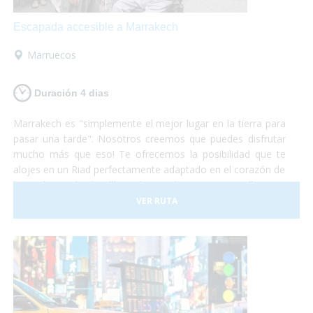
Escapada accesible a Marrakech
Marruecos
Duración 4 dias
Marrakech es "simplemente el mejor lugar en la tierra para
pasar una tarde". Nosotros creemos que puedes disfrutar
mucho más que eso! Te ofrecemos la posibilidad que te
alojes en un Riad perfectamente adaptado en el corazón de
la Medina y desde allí puedas perderte por sus callejones.
Desde allí, podrás visitar Essaouira, la "Perla del Atlántico",
VER RUTA
y si tienes suerte hasta podrás participar en alguna de las
subastas de langosta y comértela allí mismo! Si te decides,
nosotros nos encargamos de todo, tú solo de disfrutar!