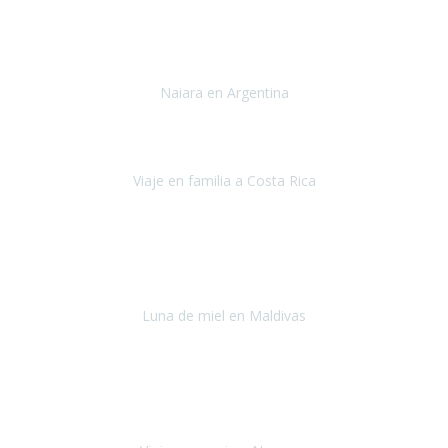
Toronto y Niágara
Julio 2022
Si tengo que describir mi viaje a Argentina en una palabra seria,
INCREIBLE.
Naiara en Argentina
Argentina
Junio 2022
"HA SIDO UN VIAJE ESPECTACULAR - UN VIAJE CON MAYUSCULAS"
Viaje en familia a Costa Rica
Costa Rica
Julio 2022
Después del accidente, ha sido muy complejo y difícil organizar
viajes.
Luna de miel en Maldivas
Maldivas
Agosto de 2022
El viaje fue sobre ruedas desde un principio, no pensé que
viajar en
avión en sillas de ruedas eléctricas
sería tan sencillo.