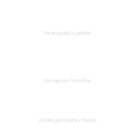
Julio 2019
Queremos daros las gracias por el viaje que nos habeis organizado.
Ha salido todo muy bien y hemos disfrutado mucho.
De escapada a Londres
Londres
Agosto 2019
Gracias a Travel Xperience por hacer de Costa Rica un
estupendo destino accesible
para las personas con movilidad
reducida.
De viaje por Costa Rica
Costa Rica
Julio 2019
Pasamos unos días inolvidables
, se cuidaron todos los detalles
desde los hoteles con ubicaciones estratégicas cercanos a los
lugares más emblemáticos de cada
Circuito por España y Francia
España y Francia
Septiembre 2019