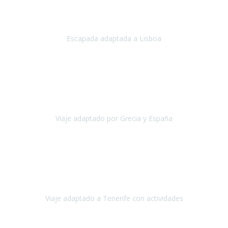
Acabo de regresar de
Lisboa
, una ciudad maravillosa con una gente
impresionante.
Escapada adaptada a Lisboa
Lisboa
Abril, 2024
Primero que nada, agradecerles de parte de Christian, Emilio y mi
persona por estar al pendiente en nuestro viaje, resolviendo
rápidamente los imprevistos que en una travesía como estas siemp
Viaje adaptado por Grecia y España
Grecia y España
Octubre, 2023
Destino: Tenerife sur, cerca de la playa de los cristianos. Hotel Sol y
Mar: un hotel totalmente adaptado, donde todo son comodidades.
¡Tiene todas las instalaciones adaptadas!
Viaje adaptado a Tenerife con actividades
Tenerife, España
Abril, 2024