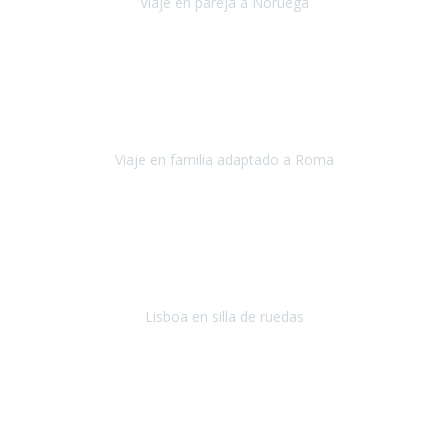
Viaje en pareja a Noruega
Noruega
Agosto 2022
Sinceramente disfrutar con la familia y la tranquilidad que nos dáis
en Travel Xperience es lo mejor del viaje. Sin problemas y con la
confianza plena en que todo iba a salir bien.
Viaje en familia adaptado a Roma
Roma y Pompeya
Julio 2022
En general: súper súper súper bien!
Habitación bien adaptada
,
gente muy amable y dispuesta, guias y tours muy adecuados.... y
todo muy bien organizado! Así da gusto..!
Lisboa en silla de ruedas
Lisboa
agosto de 2022
Era mi primer viaje en avión, elegí como destino la ciudad de la luz,
París. Y no me defraudó. Fue una semana increíble, desde la ida, en
Sevilla, hasta la vuelta.