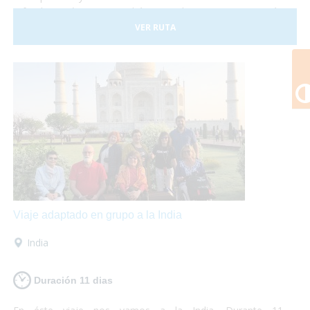
a fondo. En éste viaje podrás visitar los monumentos más
emblemáticos como el Big Ben o la Torre de Londres y
VER RUTA
adentrarte en la cultura local conociendo los barrios de
Covent Garden y Camden Town. Además no puedes dejar
de visitar los fantásticos museos que se encuentran en la
ciudad y destinar una tarde a disfrutar de un Afternoon Tea.
¡Londres te encantará! Así que escápate a la capital inglesa
y sólo preocúpate por disfrutar... ¡nosotros te lo
garantizamos!
Viaje adaptado en grupo a la India
India
Duración 11 dias