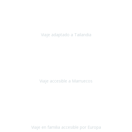
Cuba
Febrero 2023
Tailandia era uno de los viajes que desde siempre tenía en mente y
he vuelto encantado de la vida, he alucinado.
Viaje adaptado a Tailandia
Tailandia
Noviembre 2022
Nuestra experiencia ha sido inmejorable.
La atención que nos
brindaron Abdeljalil y Khadija en el Riad fue al más puro estilo
'padres', siempre cuidadosos, cari
Viaje accesible a Marruecos
Marruecos
Octubre 2022
Nuestra experiencia con Travel Xperience fue muy positiva
,
desde el inicio de los preparativos del viaje atendieron cada una de
nuestras inquietudes, solicitude
Viaje en familia accesible por Europa