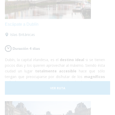
Escápate a Dublín
Islas Británicas
Duración 4 dias
Dubín, la capital irlandesa, es el
destino ideal
si se tienen
pocos días y los quieren aprovechar al máximo. Siendo ésta
ciudad un lugar
totalmente accesible
hace que sólo
tengan que preocuparse por disfrutar de los
magníficos
paisajes y monumentos
que te brinda éste hermoso
país. Durante éste viaje a Irlanda tendrás la oportunidad de
VER RUTA
conocer los imponentes
Acantilados de Moher
,
visitar
castillos de película
y... ¡descubrir los secretos que
esconde la famosa
cerveza Guiness
!