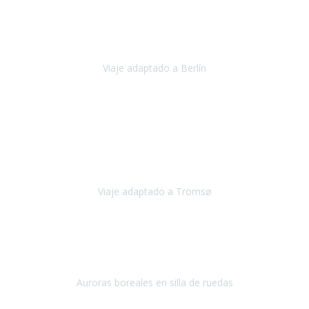
Nuestro viaje familiar a Berlín
organizado por Travel Xperience
ha sido fantástico
, desde el inicio con los preparativos y luego allí
en destino con los traslados
Viaje adaptado a Berlín
Berlín
Diciembre 2023
Este viaje a Tromsø nos ha permitido llegar a sitios y hacer
actividades que no habríamos podido imaginar: ver las auroras
boreales en un cielo estrellado a casi -12ºC, contemplar las ballenas
en
Viaje adaptado a Tromsø
Tromsø, Noruega
Noviembre 2023
Hola equipo!
Pues la vuelta a la realidad es dura, sobretodo después de unas
vacaciones de ensueño.
Auroras boreales en silla de ruedas
Tromso, Noruega