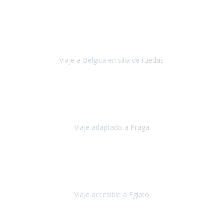
Alemania
Agosto, 2023
Lo primero, deciros que
voy en silla de ruedas
y era el primer
viaje que hacía con mi hermana.
Viaje a Belgica en silla de ruedas
Bélgica
Junio, 2023
Hemos confiado en Travel Xperience por tercera vez
y
esperamos hacerlo nuevamente el próximo verano.
Viaje adaptado a Praga
Praga
Mayo, 2023
Queremos agradecer a Travel Xperience la organización de este
viaje.
Viaje accesible a Egipto
Egipto
Marzo, 2023