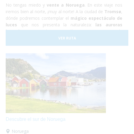
No tengas miedo y
vente a Noruega
. En este viaje nos
iremos bien al norte, ¡muy al norte! A la ciudad de
Tromsø
,
dónde podremos contemplar el
mágico espectáculo de
luces
que nos presenta la naturaleza:
las auroras
boreales.
Durante los cuatro días que estaremos en la
ciudad también podremos hacer una excursión a un
VER RUTA
campamento de renos Sami, conocer la ciudad y hacer un
tour panorámico para conocer los parajes naturales de la
zona.
Descubre el sur de Noruega
Noruega