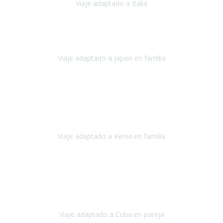
Viaje adaptado a Italia
Italia
Octubre 2023
Lo primero daros las gracias a Belén y a todo el equipo. Nos hemos
sentido totalmente respaldados por vosotros en todo momento.
Viaje adaptado a Japon en familia
Japón
Octubre 2023
El viaje
, el país, los paisajes, la gente,
todo genial
y precioso, nos
han cuidado en cada momento y detalle,
los hoteles
son
impresionantes,
Viaje adaptado a Kenia en familia
Kenia
Agosto 2023
La atención ha sido estupenda
durante todo el proceso, al
tratarse de un viaje privado para mi y mi mujer todos los traslados
los hicimos en coches,
al más mínimo problema
Viaje adaptado a Cuba en pareja