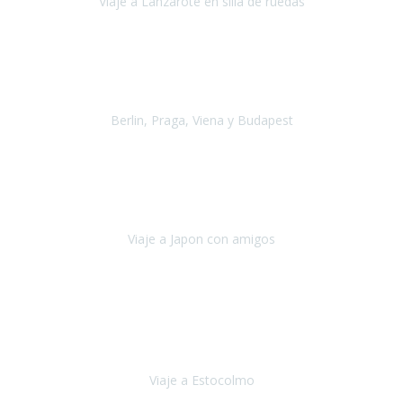
Viaje a Lanzarote en silla de ruedas
Lanzarote
Julio 2021
Por primera vez decidimos hacer un viaje que incluyera
varios paises
, algo que nos preocupaba mucho por coger varios
transportes, diferentes hoteles, alquiler
Berlin, Praga, Viena y Budapest
Alemania, Chequia, Austria y Budapest
Agosto 2019
Padezco de una enfermedad degenerativa
y, a día de hoy,
camino con ayuda de un bastón y teniendo cada vez más
dificultades con las barreras arquitectónicas y
Viaje a Japon con amigos
Japón
Julio 2019
El viatge a Estocolm amb l’organització de Travel Xperience
ha estat un èxit total.
Des de els consells per poder portar les
bateries de liti a l’avió,
sort del que ens ha
Viaje a Estocolmo
Estocolmo