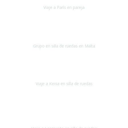
Viaje a París en pareja
París
septiembre de 2021
Acabo de llegar de Malta y el grupo de wasap no deja de sonar, con
fotos o con comentarios sobre como lo hemos pasado.
Grupo en silla de ruedas en Malta
Malta
Agosto 2021
Somos una familia con dos niños pequeños y yo tengo una
enfermedad degenerativa que ya no permite caminar, sin embargo
a todos nos encanta viajar.
Viaje a Kenia en silla de ruedas
Kenia
Junio 2021
Si tienes movilidad reducida o eres usuario/a de silla de ruedas o
sillamóvil y te da miedo viajar porque no sabes con las barreras que
te vas a encontrar, ponte en contacto con