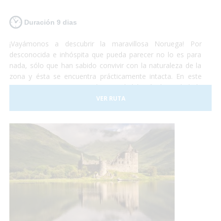
Duración 9 dias
¡Vayámonos a descubrir la maravillosa Noruega! Por
desconocida e inhóspita que pueda parecer no lo es para
nada, sólo que han sabido convivir con la naturaleza de la
zona y ésta se encuentra prácticamente intacta. En este
viaje comenzaremos por la capital del país, la ciudad de
Oslo. Al terminar de conocer la capital nos iremos en tren
VER RUTA
hacia Bergen. Éste recorrido es uno de los más hermosos
que te puedas encontrar. A Flåm también iremos un tren
con unas vistas privilegiadas también. ¡Te sorprenderá!