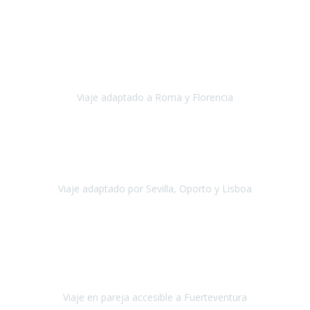
Europa
Septiembre 2022
Agradecer una vez más a Travel-Xperience
por su trabajo y
profesionalidad. Organización diez, tanto en aeropuertos, estación
de tren, asistencias, hoteles y material.
Viaje adaptado a Roma y Florencia
Roma y Florencia
Octubre 2022
Viajamos desde México. Tuvimos una muy buena experiencia y les
agradezco vuestro apoyo. Lo pasamos super. Las guías
maravillosas ambas, el Portus Cale, súper en todos sentidos.
Viaje adaptado por Sevilla, Oporto y Lisboa
Andalucía y Portugal
Octubre 2022
Hola Belén buenos días! Ya volvimos ayer y hemos descansado un
poco, quería agradecerte el trabajo que hiciste ya que el viaje ha
salido de 10.
Viaje en pareja accesible a Fuerteventura