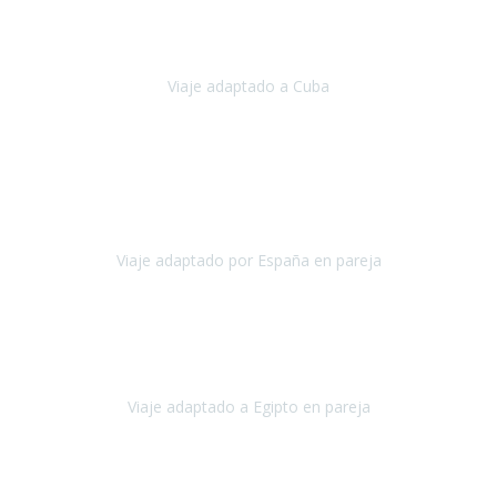
Hemos vivido un viaje que pensábamos que nunca podríamos llevar
a cabo.
Viaje adaptado a Cuba
Cuba
Abril, 2023
Estimada Julieta, antes que nada, quiero felicitarte y agradecerte por
la excelente planificación, coordinación y disposición
para que
nuestro viaje a España haya sido una experiencia inol
Viaje adaptado por España en pareja
España
Octubre, 2023
El viaje a Egipto ha sido precioso. Tenía ganas de hacer este viaje
pero me daba un poco miedo porque me habían dicho que el pais
no estaba nada adaptado.
Viaje adaptado a Egipto en pareja
Egipto
Mayo, 2023
Es la segunda vez que viajo con Travel Xperience y habrá más.