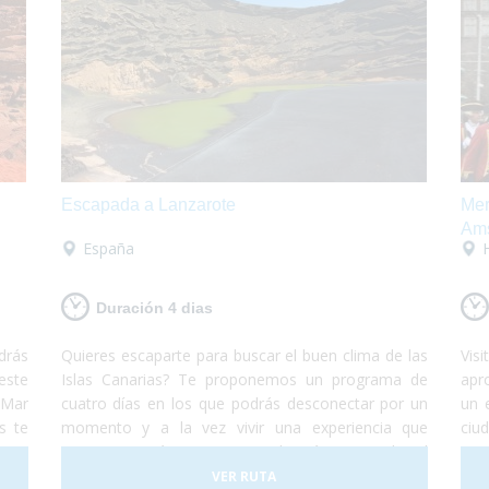
Escapada a Lanzarote
Mer
Am
España
Duración 4 dias
drás
Quieres escaparte para buscar el buen clima de las
Vis
este
Islas Canarias? Te proponemos un programa de
apr
 Mar
cuatro días en los que podrás desconectar por un
un 
s te
momento y a la vez vivir una experiencia que
ciu
te y
seguro querrás repetir. Te alojarás en un hotel
esp
para
perfectamente adaptado para personas con
pro
VER RUTA