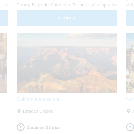
illa
Tulum, Playa del Carmen o Chichen Itzá adaptadas
vis
itar
a tus necesidades, alquiler de equipamientos para
mej
bías
poder disfrutar de la playa sin sobresaltos. No te lo
rel
VER RUTA
es y
pierdas!
ent
 es
ada
California Accesible
Nor
Estados Unidos
Duración 12 dias