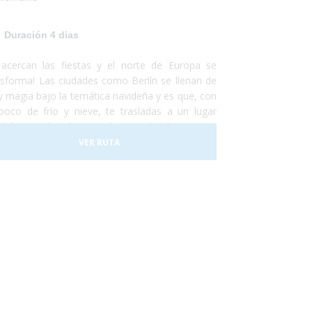
Duración 4 dias
 acercan las fiestas y el norte de Europa se
nsforma! Las ciudades como Berlín se llenan de
 y magia bajo la temática navideña y es que, con
poco de frío y nieve, te trasladas a un lugar
dido por el espíritu navideño. Ir al polo norte es
plicado, pero Berlín es una ciudad bien
VER RUTA
esible. Las calles estarán llenas de gente,
arán villancicos, pasearán por calles que te
ecerán mágicas todas llenas de luces y podrán
er deliciosos platos calientes típicos del
ierno. Berlín se encuentra perfectamente
ptada para personas con discapacidad y
otros nos encargamos de proporcionarles lo
 haga falta para que no ocurra ningún
onveniente y disfruten al máximo de su estancia
a capital alemana!