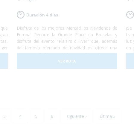
Duración 4 dias
 que
Disfruta de los mejores Mercadillos Navideños de
¡Se
gran
Europa! Recorre la Grande Place en Bruselas y
tra
tas,
disfruta del evento "Plaisirs d'Hiver" que, además
luz
 ver
del famoso mercado de navidad os ofrece una
un 
n una
gran variedad de actividades paralelas tales como
inva
 una
conciertos de música, artistas callejeros,
com
VER RUTA
procesiones y desfiles. También conocerás le
acc
mágica ciudad de Brujas y sus mercadillos. Una
son
escapada para que solo te preocupes de disfrutar,
par
nosotros nos encargamos de que los servicios
com
estén perfectamente adaptados a tus necesidades!
inv
ada
nos
que
3
4
5
6
siguiente ›
última »
inc
en l