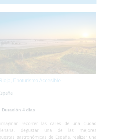
rás disfrutar de esta mágica ciudad y de sus
ededores. Turismo accesible en Holanda y
fectamente adaptado para que puedas vivir una
eriencia diferente!
Rioja, Enoturismo Accesible
España
Duración 4 dias
imaginan recorrer las calles de una ciudad
ilenaria, degustar una de las mejores
puestas gastronómicas de España, realizar una