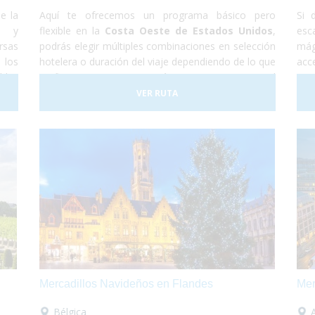
e la
Aquí te ofrecemos un programa básico pero
Si 
o y
flexible en la
Costa Oeste de Estados Unidos
,
esc
rsas
podrás elegir múltiples combinaciones en selección
mág
 los
hotelera o duración del viaje dependiendo de lo que
acc
bles
prefieras visitar. Recorrerás
Las Vegas
, capital
mov
as y
mundial del ocio más desenfrenado y la mejor
per
VER RUTA
ita-
plataforma de salida a las excursiones al
Gran
Bre
en la
Cañón
del Colorado,
Los Ángeles
, la meca del
la 
l.
cine y
San Francisco
, la "ciudad en la bahía" y la
favorita de todo el estado de California.
Turismo
accesible
al más puro estilo americano!
Mercadillos Navideños en Flandes
Mer
Bélgica