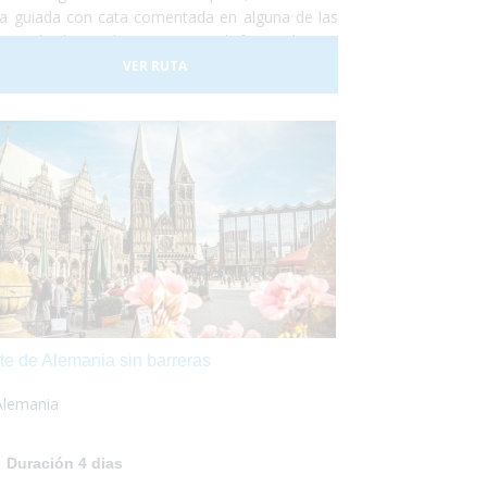
ita guiada con cata comentada en alguna de las
ores bodegas de La Rioja o disfrutar de una
ajante sesión de Spa con una temática que gira
VER RUTA
orno del vino y del aceite de oliva? Y todo esto
ptado a vuestras necesidades!
te de Alemania sin barreras
Alemania
Duración 4 dias