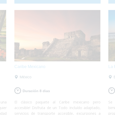
a te
problemas de movilidad y desde allí podrás realizar
pod
excursiones, paseos, ir a la playa o simplemente
alr
descansar en la piscina acompañado de una buen
per
libro. Te lo vas a perder?
exp
Caribe Mexicano
La 
México
Duración 8 dias
 una
El clásico paquete al Caribe mexicano pero
Se 
uier
accesible! Disfruta de un Todo Incluído adaptado,
bim
udad
servicios de transporte accesible, excursiones a
pro