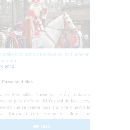
cadillo Navideño y Festival de las Luces en
sterdam
Holanda
Duración 4 dias
ita los Mercadillos Navideños en Amsterdam y
ovecha para disfrutar del Festival de las Luces,
evento que se realiza cada año y te muestra la
dad iluminada con formas y colores, un
ectáculo único y que no puedes dejar de ver. Te
ponemos una escapada de 4 días en la cuál
VER RUTA