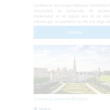
Córdoba es una ciudad milenaria, Patrimonio d
Humanidad, un compendio de pasad
modernidad, es un legado vivo de las dive
culturas que se asentaron en ella a lo largo de
siglos. Te podrás perder por las innumera
callejuelas del casco antiguo cordobés, plaz
VER RUTA
patios floridos ubicados alrededor de la Mezqu
Catedral, reflejo de la relevancia de la ciudad 
época medieval y auténtico símbolo de la capita
Turismo accesible en Bruselas
Bélgica