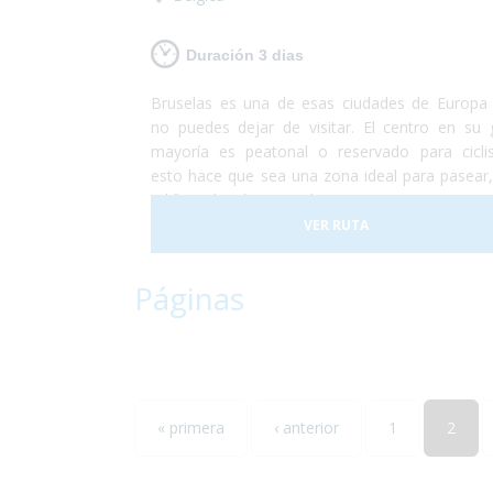
Duración 3 dias
Bruselas es una de esas ciudades de Europa
no puedes dejar de visitar. El centro en su 
mayoría es peatonal o reservado para ciclis
esto hace que sea una zona ideal para pasear,
edificios históricos, ir de compras o sentarte e
terraza mientras disfrutas de un gofre o de
VER RUTA
cerveza artesanal.
Páginas
« primera
‹ anterior
1
2