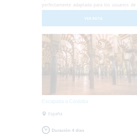
perfectamente adaptada para los usuarios de s
de ruedas. Podrás perderte entre sus calles, vis
el Barrio Rojo o pasear por el Voldenpark, sa
VER RUTA
que en la primavera explota de color? Las flor
su aroma lo inundan todo! Ámsterdam
accesible, te lo vas a perder?
Escapada a Córdoba
España
Duración 4 dias