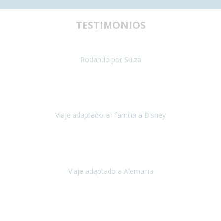
TESTIMONIOS
uestra primera experiencia de viaje con silla de ruedas y teníamos al
Rodando por Suiza
Suiza
Julio 2024
paración del viaje fue maravillosa, tanto los hoteles como los itinera
Viaje adaptado en familia a Disney
Disney y París
Julio, 2023
Buenos días!!
Viaje adaptado a Alemania
Alemania
Agosto, 2023
deciros que
voy en silla de ruedas
y era el primer viaje que hacía c