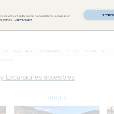
Permitir t
tro sitio web para poder proveer funcionalidades relacionadas con
o sitio web.
Más información
VIAJES A MEDIDA
TESTIMONIOS
BLOG
CONTACTO
cesibles
 y Excursiones accesibles
VIAJES