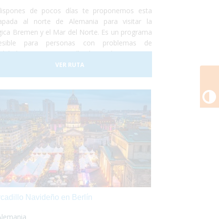
dispones de pocos días te proponemos esta
apada al norte de Alemania para visitar la
ica Bremen y el Mar del Norte. Es un programa
esible para personas con problemas de
ilidad o usuarios en silla de ruedas y que te
mitirá conocer el hogar de los Músicos de
VER RUTA
men y los paisajes únicos de Bremerhaven y de
C
playa de Norddeich.
cadillo Navideño en Berlín
Alemania