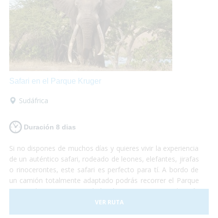
Safari en el Parque Kruger
Sudáfrica
Duración 8 dias
Si no dispones de muchos días y quieres vivir la experiencia
de un auténtico safari, rodeado de leones, elefantes, jirafas
o rinocerontes, este safari es perfecto para tí. A bordo de
un camión totalmente adaptado podrás recorrer el Parque
Nacional Kruger, sin duda la reserva natural más
importante de África y dónde podrás sentir la cercanía con
VER RUTA
la fauna más espectacular del planeta. No te lo puedes