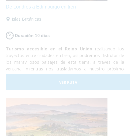
De Londres a Edimburgo en tren
Islas Británicas
Duración 10 dias
Turismo accesible en el Reino Unido
realizando los
trayectos entre ciudades en tren, así podremos disfrutar de
los maravillosos paisajes de esta tierra, a traves de la
ventana, mientras nos trasladamos a nuestro próximo
destino.
Londres, Liverpool y Edimburgo
, cultura,
shopping, historia y naturaleza. Un país completamente
VER RUTA
preparado para hacer que la experiencia de todos los
viajeros sea realmente inolvidable.