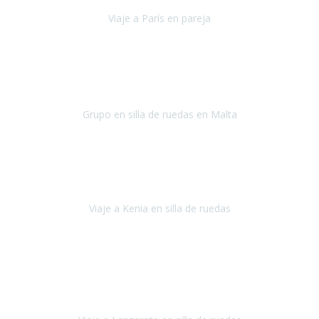
Viaje a París en pareja
París
septiembre de 2021
Acabo de llegar de Malta y el grupo de wasap no deja de sonar, con
fotos o con comentarios sobre como lo hemos pasado.
Grupo en silla de ruedas en Malta
Malta
Agosto 2021
Somos una familia con dos niños pequeños y yo tengo una
enfermedad degenerativa que ya no permite caminar, sin embargo
a todos nos encanta viajar.
Viaje a Kenia en silla de ruedas
Kenia
Junio 2021
Si tienes movilidad reducida o eres usuario/a de silla de ruedas o
sillamóvil y te da miedo viajar porque no sabes con las barreras que
te vas a encontrar, ponte en contacto con