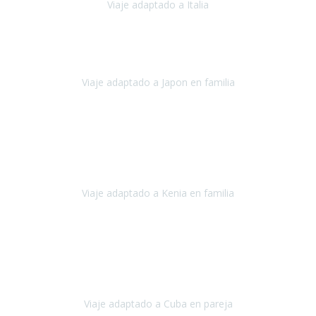
Viaje adaptado a Italia
Italia
Octubre 2023
Lo primero daros las gracias a Belén y a todo el equipo. Nos hemos
sentido totalmente respaldados por vosotros en todo momento.
Viaje adaptado a Japon en familia
Japón
Octubre 2023
El viaje
, el país, los paisajes, la gente,
todo genial
y precioso, nos
han cuidado en cada momento y detalle,
los hoteles
son
impresionantes,
Viaje adaptado a Kenia en familia
Kenia
Agosto 2023
La atención ha sido estupenda
durante todo el proceso, al
tratarse de un viaje privado para mi y mi mujer todos los traslados
los hicimos en coches,
al más mínimo problema
Viaje adaptado a Cuba en pareja