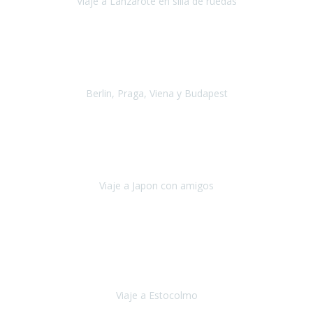
Viaje a Lanzarote en silla de ruedas
Lanzarote
Julio 2021
Por primera vez decidimos hacer un viaje que incluyera
varios paises
, algo que nos preocupaba mucho por coger varios
transportes, diferentes hoteles, alquiler
Berlin, Praga, Viena y Budapest
Alemania, Chequia, Austria y Budapest
Agosto 2019
Padezco de una enfermedad degenerativa
y, a día de hoy,
camino con ayuda de un bastón y teniendo cada vez más
dificultades con las barreras arquitectónicas y
Viaje a Japon con amigos
Japón
Julio 2019
El viatge a Estocolm amb l’organització de Travel Xperience
ha estat un èxit total.
Des de els consells per poder portar les
bateries de liti a l’avió,
sort del que ens ha
Viaje a Estocolmo
Estocolmo