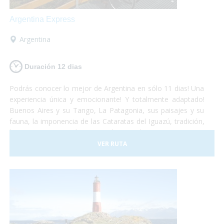
Argentina Express
Argentina
Duración 12 dias
Podrás conocer lo mejor de Argentina en sólo 11 dias! Una
experiencia única y emocionante! Y totalmente adaptado!
Buenos Aires y su Tango, La Patagonia, sus paisajes y su
fauna, la imponencia de las Cataratas del Iguazú, tradición,
historia, gastronomía y naturaleza, todo se conjuga para
hacer de este viaje una vivencia inolvidable! Anímate a
VER RUTA
sumergirte en este maravilloso país. Nosotros te llevamos!