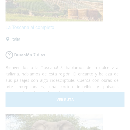
La Toscana al completo
Italia
Duración 7 dias
Bienvenidos a la Toscana! Si hablamos de la dolce vita
italiana, hablamos de esta región. El encanto y belleza de
sus paisajes son algo indescriptible. Cuenta con obras de
arte excepcionales, una cocina increíble y paisajes
interminables de viñedos, alamedas y olivares. Un visita a
uno de los museos más importantes o una degustación de
VER RUTA
vinos y quesos, tu eliges!