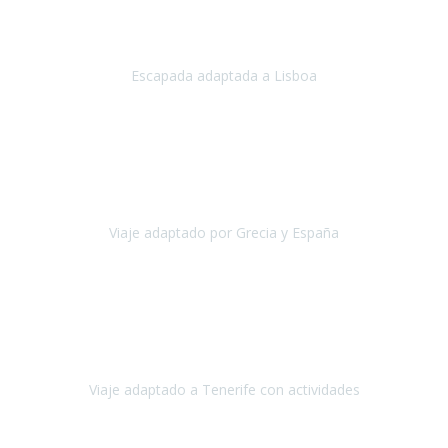
Acabo de regresar de
Lisboa
, una ciudad maravillosa con una gente
impresionante.
Escapada adaptada a Lisboa
Lisboa
Abril, 2024
Primero que nada, agradecerles de parte de Christian, Emilio y mi
persona por estar al pendiente en nuestro viaje, resolviendo
rápidamente los imprevistos que en una travesía como estas siemp
Viaje adaptado por Grecia y España
Grecia y España
Octubre, 2023
Destino: Tenerife sur, cerca de la playa de los cristianos. Hotel Sol y
Mar: un hotel totalmente adaptado, donde todo son comodidades.
¡Tiene todas las instalaciones adaptadas!
Viaje adaptado a Tenerife con actividades
Tenerife, España
Abril, 2024