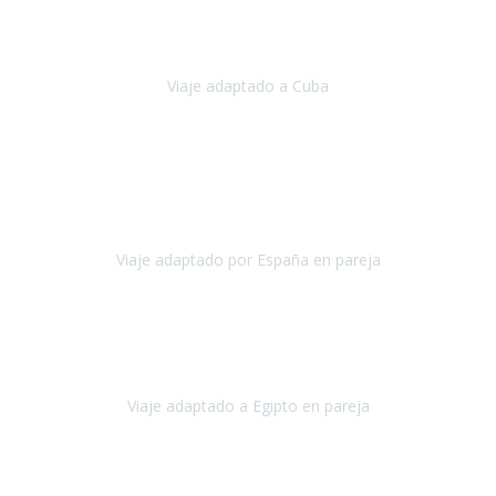
Hemos vivido un viaje que pensábamos que nunca podríamos llevar
a cabo.
Viaje adaptado a Cuba
Cuba
Abril, 2023
Estimada Julieta, antes que nada, quiero felicitarte y agradecerte por
la excelente planificación, coordinación y disposición
para que
nuestro viaje a España haya sido una experiencia inol
Viaje adaptado por España en pareja
España
Octubre, 2023
El viaje a Egipto ha sido precioso. Tenía ganas de hacer este viaje
pero me daba un poco miedo porque me habían dicho que el pais
no estaba nada adaptado.
Viaje adaptado a Egipto en pareja
Egipto
Mayo, 2023
Es la segunda vez que viajo con Travel Xperience y habrá más.