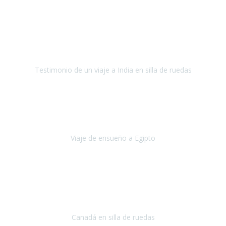
Fuerteventura
Septiembre 2022
La organización de mi viaje a la India fue excelente, los hoteles
estaban bien elegidos, el guía y el conductor cumplieron con su
cometido.
Testimonio de un viaje a India en silla de ruedas
India
Octubre 2022
Uno de los sueños de mi esposa y mío
, casi desde el día en que
nos conocimos
era poder visitar a Egipto
.
Viaje de ensueño a Egipto
Egipto
Octubre 2022
Ha sido una semana inolvidable en
Niagara y Toronto
(Canadá)
cumpliendo un sueño después de haberlo tenido que anular por el
COVID-19 en el año 2020.
Canadá en silla de ruedas