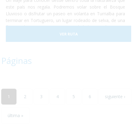
Un viaje para conocer desde dentro toda la naturaleza que
este país nos regala. Podremos volar sobre el Bosque
Lluvioso o disfrutar un paseo en volanta en Turrialba para
terminar en Tortuguero, un lugar rodeado de selva, de una
flora exuberante y una gran cantidad de animales como
monos, perezosos, tapires, entre otros. Terminaremos
VER RUTA
nuestro viaje disfrutando del clima de las playas de caribe
en un hotel increible justo a la entrada del conocido parque
nacional de Manuel Antonio.
Páginas
1
2
3
4
5
6
siguiente ›
última »