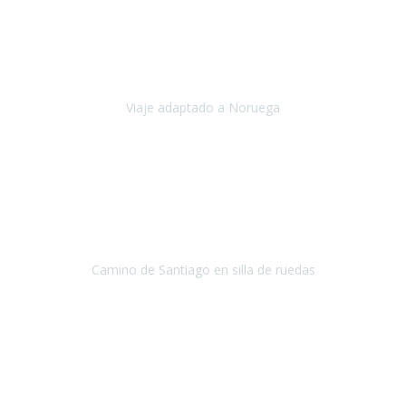
Noviembre 2023
Nuestro viaje familiar a Noruega, organizado por Travel Xperience,
ha sido un un éxito. Todo ha estado organizado
cronométricamente, desde traslados y hoteles a los viajes en barco.
Viaje adaptado a Noruega
Noruega
Agosto 2023
A través de este medio quería dejar mi comentario sobre la
excelente logística que diseñó Travel Xperience para que mi hijo
Conrado lograra el gran objetivo de recorrer el Camino de Santiago
de Co
Camino de Santiago en silla de ruedas
Camino de Santiago
Julio 2023
Para mí fue un servicio muy acorde a mis necesidades además,
ustedes siempre estuvieron muy atentos a cualquier consulta que
necesitáramos.