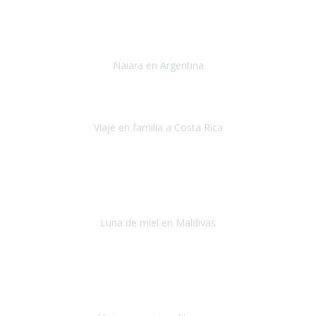
Toronto y Niágara
Julio 2022
Si tengo que describir mi viaje a Argentina en una palabra seria,
INCREIBLE.
Naiara en Argentina
Argentina
Junio 2022
"HA SIDO UN VIAJE ESPECTACULAR - UN VIAJE CON MAYUSCULAS"
Viaje en familia a Costa Rica
Costa Rica
Julio 2022
Después del accidente, ha sido muy complejo y difícil organizar
viajes.
Luna de miel en Maldivas
Maldivas
Agosto de 2022
El viaje fue sobre ruedas desde un principio, no pensé que
viajar en
avión en sillas de ruedas eléctricas
sería tan sencillo.