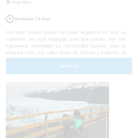
Argentina
Duración 13 dias
Con este circuito podrás descubrir Argentina en todo su
esplendor, un viaje adaptado para que puedas vivir una
experiencia inolvidable! La cosmopolita Buenos Aires te
atrapará entre sus calles llenas de historia y tradición, te
quedarás con la boca abierta contemplando la imponencia
del Glaciar Perito Moreno, te emocionarás al sentir la
VER RUTA
presencia de las ballenas a tu alrededor y podrás disfrutar
de la espectacularidad de las Cataratas del Iguazú... Te
animas? Turismo accesible con todas las garantías!