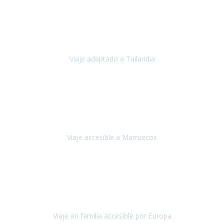
Cuba
Febrero 2023
Tailandia era uno de los viajes que desde siempre tenía en mente y
he vuelto encantado de la vida, he alucinado.
Viaje adaptado a Tailandia
Tailandia
Noviembre 2022
Nuestra experiencia ha sido inmejorable.
La atención que nos
brindaron Abdeljalil y Khadija en el Riad fue al más puro estilo
'padres', siempre cuidadosos, cari
Viaje accesible a Marruecos
Marruecos
Octubre 2022
Nuestra experiencia con Travel Xperience fue muy positiva
,
desde el inicio de los preparativos del viaje atendieron cada una de
nuestras inquietudes, solicitude
Viaje en familia accesible por Europa