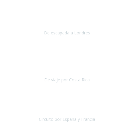
Julio 2019
Queremos daros las gracias por el viaje que nos habeis organizado.
Ha salido todo muy bien y hemos disfrutado mucho.
De escapada a Londres
Londres
Agosto 2019
Gracias a Travel Xperience por hacer de Costa Rica un
estupendo destino accesible
para las personas con movilidad
reducida.
De viaje por Costa Rica
Costa Rica
Julio 2019
Pasamos unos días inolvidables
, se cuidaron todos los detalles
desde los hoteles con ubicaciones estratégicas cercanos a los
lugares más emblemáticos de cada
Circuito por España y Francia
España y Francia
Septiembre 2019