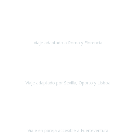
Europa
Septiembre 2022
Agradecer una vez más a Travel-Xperience
por su trabajo y
profesionalidad. Organización diez, tanto en aeropuertos, estación
de tren, asistencias, hoteles y material.
Viaje adaptado a Roma y Florencia
Roma y Florencia
Octubre 2022
Viajamos desde México. Tuvimos una muy buena experiencia y les
agradezco vuestro apoyo. Lo pasamos super. Las guías
maravillosas ambas, el Portus Cale, súper en todos sentidos.
Viaje adaptado por Sevilla, Oporto y Lisboa
Andalucía y Portugal
Octubre 2022
Hola Belén buenos días! Ya volvimos ayer y hemos descansado un
poco, quería agradecerte el trabajo que hiciste ya que el viaje ha
salido de 10.
Viaje en pareja accesible a Fuerteventura