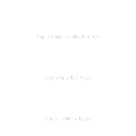
Alemania
Agosto, 2023
Lo primero, deciros que
voy en silla de ruedas
y era el primer
viaje que hacía con mi hermana.
Viaje a Belgica en silla de ruedas
Bélgica
Junio, 2023
Hemos confiado en Travel Xperience por tercera vez
y
esperamos hacerlo nuevamente el próximo verano.
Viaje adaptado a Praga
Praga
Mayo, 2023
Queremos agradecer a Travel Xperience la organización de este
viaje.
Viaje accesible a Egipto
Egipto
Marzo, 2023