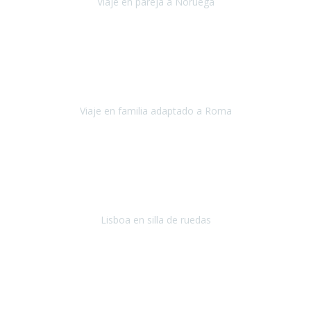
Viaje en pareja a Noruega
Noruega
Agosto 2022
Sinceramente disfrutar con la familia y la tranquilidad que nos dáis
en Travel Xperience es lo mejor del viaje. Sin problemas y con la
confianza plena en que todo iba a salir bien.
Viaje en familia adaptado a Roma
Roma y Pompeya
Julio 2022
En general: súper súper súper bien!
Habitación bien adaptada
,
gente muy amable y dispuesta, guias y tours muy adecuados.... y
todo muy bien organizado! Así da gusto..!
Lisboa en silla de ruedas
Lisboa
agosto de 2022
Era mi primer viaje en avión, elegí como destino la ciudad de la luz,
París. Y no me defraudó. Fue una semana increíble, desde la ida, en
Sevilla, hasta la vuelta.