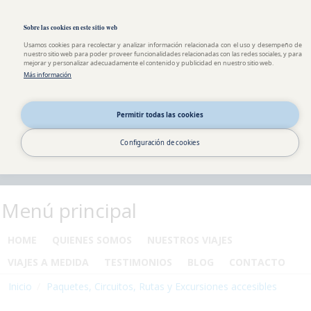
Pasar al contenido principal
Toggle high contrast
Sobre las cookies en este sitio web
Usamos cookies para recolectar y analizar información relacionada con el uso y desempeño de
nuestro sitio web para poder proveer funcionalidades relacionadas con las redes sociales, y para
mejorar y personalizar adecuadamente el contenido y publicidad en nuestro sitio web.
Más información
Permitir todas las cookies
Configuración de cookies
Menú principal
HOME
QUIENES SOMOS
NUESTROS VIAJES
VIAJES A MEDIDA
TESTIMONIOS
BLOG
CONTACTO
Inicio
Paquetes, Circuitos, Rutas y Excursiones accesibles