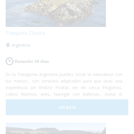
Patagonia Clásica
Argentina
Duración 10 dias
En la Patagonia Argentina puedes tocar la naturaleza con
tus manos... con servicios adaptados para que vivas una
experiencia sin límites! Podrás ver de cerca Pingüinos,
Lobos Marinos, aves, Navegar con Ballenas... visitar el
Glaciar Perito Moreno o navegar las aguas del Canal de
Beagle... un viaje que no te dejará indiferente... el Turismo
VER RUTA
Accesible es posible!