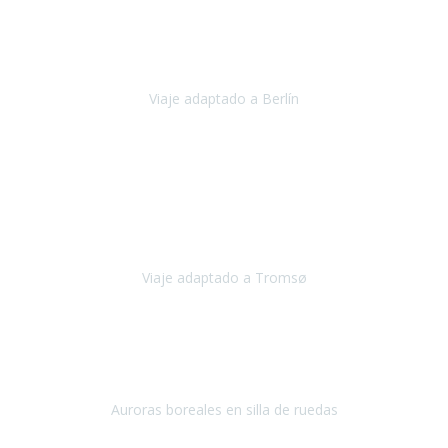
Nuestro viaje familiar a Berlín
organizado por Travel Xperience
ha sido fantástico
, desde el inicio con los preparativos y luego allí
en destino con los traslados
Viaje adaptado a Berlín
Berlín
Diciembre 2023
Este viaje a Tromsø nos ha permitido llegar a sitios y hacer
actividades que no habríamos podido imaginar: ver las auroras
boreales en un cielo estrellado a casi -12ºC, contemplar las ballenas
en
Viaje adaptado a Tromsø
Tromsø, Noruega
Noviembre 2023
Hola equipo!
Pues la vuelta a la realidad es dura, sobretodo después de unas
vacaciones de ensueño.
Auroras boreales en silla de ruedas
Tromso, Noruega