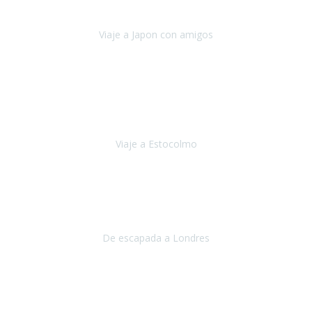
camino con ayuda de un bastón y teniendo cada vez más
dificultades con las barreras arquitectónicas y
Viaje a Japon con amigos
Japón
Julio 2019
El viatge a Estocolm amb l’organització de Travel Xperience
ha estat un èxit total.
Des de els consells per poder portar les
bateries de liti a l’avió,
sort del que ens ha
Viaje a Estocolmo
Estocolmo
Julio 2019
Queremos daros las gracias por el viaje que nos habeis organizado.
Ha salido todo muy bien y hemos disfrutado mucho.
De escapada a Londres
Londres
Agosto 2019
Gracias a Travel Xperience por hacer de Costa Rica un
estupendo destino accesible
para las personas con movilidad