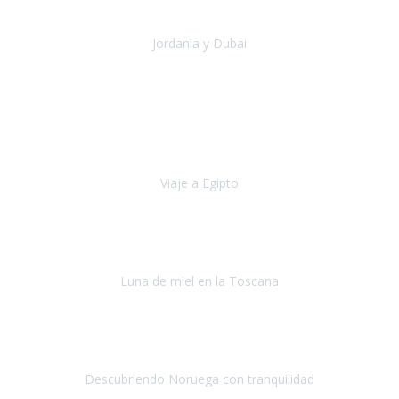
una experiencia maravillosa que he podido comp
Jordania y Dubai
Jordania y Dubai
Julio 2019
Hace cinco años empecé a tener problemas de movilidad (debido a
la columna), no aguantaba mucho tiempo caminando y me tenia
que sentar cada pocos metros.
Viaje a Egipto
Egipto
Octubre, 2019
Si tuviese que volver a viajar,
lo haría sin duda con Travel
Experience
.
Luna de miel en la Toscana
La Toscana
Septiembre, 2019
Hicimos un recorrido en julio por distintas ciudades de Noruega
durante 9 días.
Descubriendo Noruega con tranquilidad
Noruega