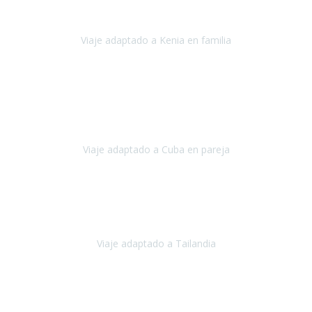
impresionantes,
Viaje adaptado a Kenia en familia
Kenia
Agosto 2023
La atención ha sido estupenda
durante todo el proceso, al
tratarse de un viaje privado para mi y mi mujer todos los traslados
los hicimos en coches,
al más mínimo problema
Viaje adaptado a Cuba en pareja
Cuba
Febrero 2023
Tailandia era uno de los viajes que desde siempre tenía en mente y
he vuelto encantado de la vida, he alucinado.
Viaje adaptado a Tailandia
Tailandia
Noviembre 2022
Nuestra experiencia ha sido inmejorable.
La atención que nos
brindaron Abdeljalil y Khadija en el Riad fue al más puro estilo