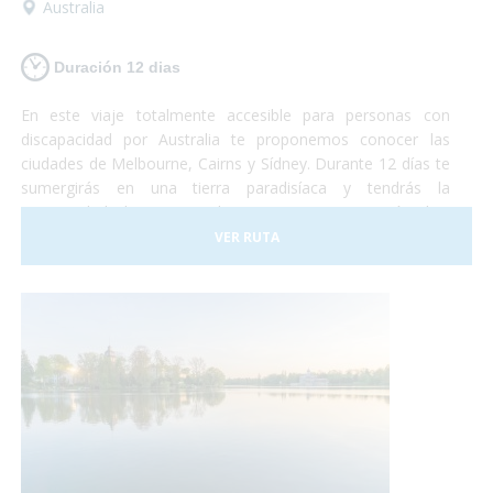
Australia
Duración 12 dias
En este viaje totalmente accesible para personas con
discapacidad por Australia te proponemos conocer las
ciudades de Melbourne, Cairns y Sídney. Durante 12 días te
sumergirás en una tierra paradisíaca y tendrás la
oportunidad de conocer los imponentes 12 apóstoles,
nadar en la gran barrera de coral, conocer la fauna local y
VER RUTA
pasar unos días fantásticos en la ciudad de
Sídney. ¡Australia te está esperando!