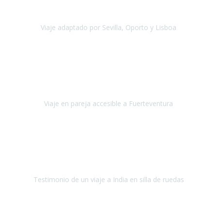
agradezco vuestro apoyo. Lo pasamos super. Las guías
maravillosas ambas, el Portus Cale, súper en todos sentidos.
Viaje adaptado por Sevilla, Oporto y Lisboa
Andalucía y Portugal
Octubre 2022
Hola Belén buenos días! Ya volvimos ayer y hemos descansado un
poco, quería agradecerte el trabajo que hiciste ya que el viaje ha
salido de 10.
Viaje en pareja accesible a Fuerteventura
Fuerteventura
Septiembre 2022
La organización de mi viaje a la India fue excelente, los hoteles
estaban bien elegidos, el guía y el conductor cumplieron con su
cometido.
Testimonio de un viaje a India en silla de ruedas
India
Octubre 2022
Uno de los sueños de mi esposa y mío
, casi desde el día en que