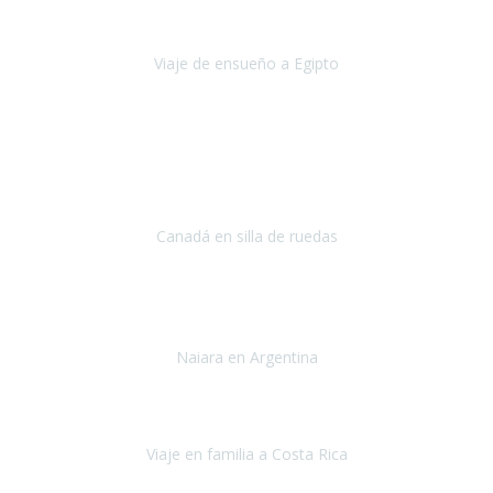
nos conocimos
era poder visitar a Egipto
.
Viaje de ensueño a Egipto
Egipto
Octubre 2022
Ha sido una semana inolvidable en
Niagara y Toronto
(Canadá)
cumpliendo un sueño después de haberlo tenido que anular por el
COVID-19 en el año 2020.
Canadá en silla de ruedas
Toronto y Niágara
Julio 2022
Si tengo que describir mi viaje a Argentina en una palabra seria,
INCREIBLE.
Naiara en Argentina
Argentina
Junio 2022
"HA SIDO UN VIAJE ESPECTACULAR - UN VIAJE CON MAYUSCULAS"
Viaje en familia a Costa Rica
Costa Rica