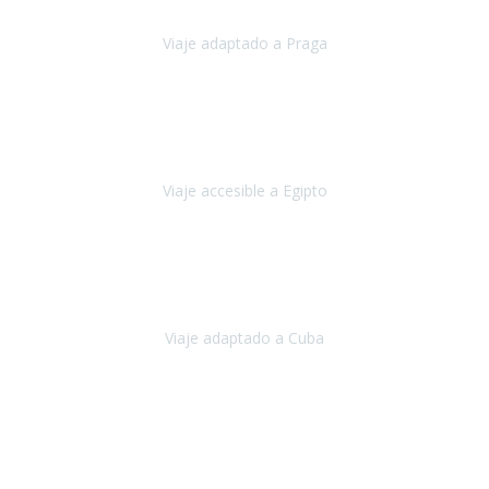
Viaje adaptado a Praga
Praga
Mayo, 2023
Queremos agradecer a Travel Xperience la organización de este
viaje.
Viaje accesible a Egipto
Egipto
Marzo, 2023
Hemos vivido un viaje que pensábamos que nunca podríamos llevar
a cabo.
Viaje adaptado a Cuba
Cuba
Abril, 2023
Estimada Julieta, antes que nada, quiero felicitarte y agradecerte por
la excelente planificación, coordinación y disposición
para que
nuestro viaje a España haya sido una experiencia inol