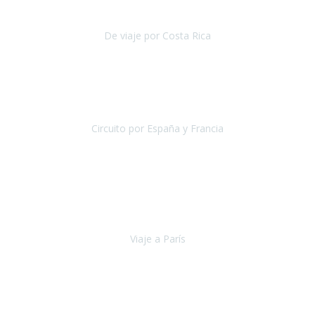
reducida.
De viaje por Costa Rica
Costa Rica
Julio 2019
Pasamos unos días inolvidables
, se cuidaron todos los detalles
desde los hoteles con ubicaciones estratégicas cercanos a los
lugares más emblemáticos de cada
Circuito por España y Francia
España y Francia
Septiembre 2019
La escapada a París
organizada por la agencia Travel Xperience
ha sido fantástica por lo completo de la información recibida, por la
total accesibilidad del hotel, por la comodida
Viaje a París
París
Septiembre 2019
Viaje a Jordania con extensión a Dubai, jamás pensé que podría ver
sitios como Petra, el desierto de Wadi Rum, Mar muerto, ha sido