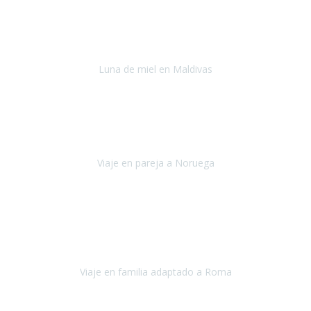
Julio 2022
Después del accidente, ha sido muy complejo y difícil organizar
viajes.
Luna de miel en Maldivas
Maldivas
Agosto de 2022
El viaje fue sobre ruedas desde un principio, no pensé que
viajar en
avión en sillas de ruedas eléctricas
sería tan sencillo.
Viaje en pareja a Noruega
Noruega
Agosto 2022
Sinceramente disfrutar con la familia y la tranquilidad que nos dáis
en Travel Xperience es lo mejor del viaje. Sin problemas y con la
confianza plena en que todo iba a salir bien.
Viaje en familia adaptado a Roma
Roma y Pompeya
Julio 2022