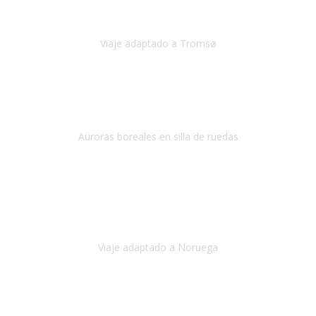
en
Viaje adaptado a Tromsø
Tromsø, Noruega
Noviembre 2023
Hola equipo!
Pues la vuelta a la realidad es dura, sobretodo después de unas
vacaciones de ensueño.
Auroras boreales en silla de ruedas
Tromso, Noruega
Noviembre 2023
Nuestro viaje familiar a Noruega, organizado por Travel Xperience,
ha sido un un éxito. Todo ha estado organizado
cronométricamente, desde traslados y hoteles a los viajes en barco.
Viaje adaptado a Noruega
Noruega
Agosto 2023
A través de este medio quería dejar mi comentario sobre la
excelente logística que diseñó Travel Xperience para que mi hijo