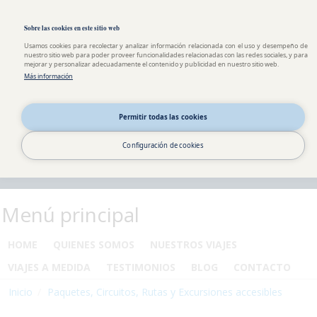
Pasar al contenido principal
Toggle high contrast
Sobre las cookies en este sitio web
Usamos cookies para recolectar y analizar información relacionada con el uso y desempeño de
nuestro sitio web para poder proveer funcionalidades relacionadas con las redes sociales, y para
mejorar y personalizar adecuadamente el contenido y publicidad en nuestro sitio web.
Más información
Permitir todas las cookies
Configuración de cookies
Menú principal
HOME
QUIENES SOMOS
NUESTROS VIAJES
VIAJES A MEDIDA
TESTIMONIOS
BLOG
CONTACTO
Inicio
Paquetes, Circuitos, Rutas y Excursiones accesibles