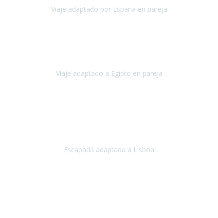
Viaje adaptado por España en pareja
España
Octubre, 2023
El viaje a Egipto ha sido precioso. Tenía ganas de hacer este viaje
pero me daba un poco miedo porque me habían dicho que el pais
no estaba nada adaptado.
Viaje adaptado a Egipto en pareja
Egipto
Mayo, 2023
Es la segunda vez que viajo con Travel Xperience y habrá más.
Acabo de regresar de
Lisboa
, una ciudad maravillosa con una gente
impresionante.
Escapada adaptada a Lisboa
Lisboa
Abril, 2024
Primero que nada, agradecerles de parte de Christian, Emilio y mi
persona por estar al pendiente en nuestro viaje, resolviendo
rápidamente los imprevistos que en una travesía como estas siemp