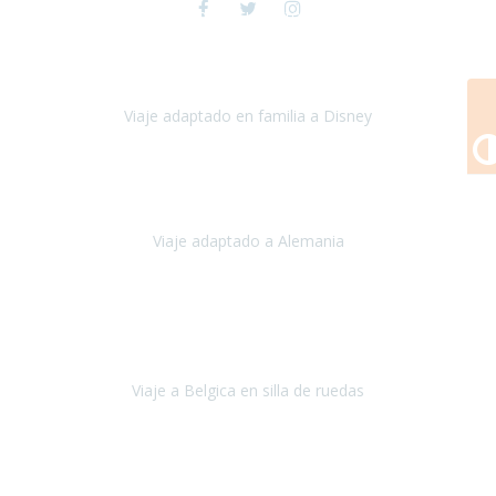
Viaje a Disney y París
espectacular , toda la preparación del viaje
fue maravillosa, tanto los hoteles como los itinerarios,
cualquier
imprevisto quedó solucionado
Viaje adaptado en familia a Disney
Disney y París
Julio, 2023
Buenos días!!
Viaje adaptado a Alemania
Alemania
Agosto, 2023
Lo primero, deciros que
voy en silla de ruedas
y era el primer
viaje que hacía con mi hermana.
Viaje a Belgica en silla de ruedas
Bélgica
Junio, 2023
Hemos confiado en Travel Xperience por tercera vez
y
esperamos hacerlo nuevamente el próximo verano.