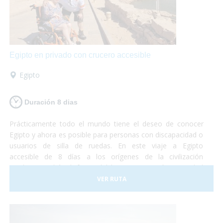
Egipto en privado con crucero accesible
Egipto
Duración 8 dias
Prácticamente todo el mundo tiene el deseo de conocer
Egipto y ahora es posible para personas con discapacidad o
usuarios de silla de ruedas. En este viaje a Egipto
accesible de 8 días a los orígenes de la civilización
moderna podrás disfrutar del hermosa y "caótica" ciudad
de El Cairo para luego adentrarte por el Nilo a descubrir los
VER RUTA
tesoros que alberga este país. Egipto es un lugar fantástico
y accesible para personas con movilidad reducida. Sólo
debes preocuparte por disfrutar. ¡Nosotros nos
encargamos del resto!