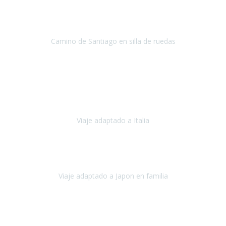
Conrado lograra el gran objetivo de recorrer el Camino de Santiago
de Co
Camino de Santiago en silla de ruedas
Camino de Santiago
Julio 2023
Para mí fue un servicio muy acorde a mis necesidades además,
ustedes siempre estuvieron muy atentos a cualquier consulta que
necesitáramos.
Viaje adaptado a Italia
Italia
Octubre 2023
Lo primero daros las gracias a Belén y a todo el equipo. Nos hemos
sentido totalmente respaldados por vosotros en todo momento.
Viaje adaptado a Japon en familia
Japón
Octubre 2023
El viaje
, el país, los paisajes, la gente,
todo genial
y precioso, nos
han cuidado en cada momento y detalle,
los hoteles
son