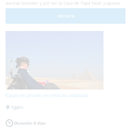
auroras boreales y por ser la Casa de Papá Noel. ¡Laponia
es un lugar mágico!
VER RUTA
Egipto en privado en vehículo adaptado
Egipto
Duración 8 dias