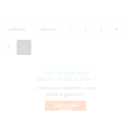
« primera
‹ anterior
1
2
3
4
5
6
¿ No encuentras el
destino de tus sueños ?
¡ Contacta con nosotros y dinos
dónde te gustaría ir !
CONTACTAR
AHORA