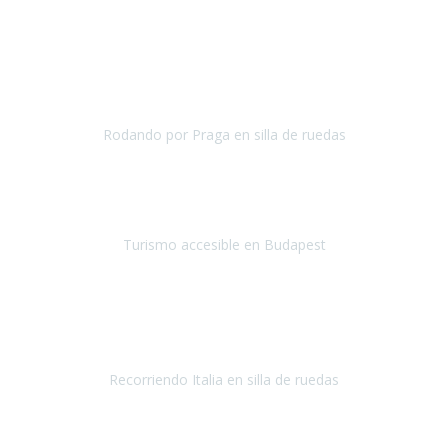
Julio 2019
Una vez más hemos vuelto a
depositar nuestra confianza en
Travel-Xperience
para asegurarnos, con total seguridad, de
unas
vacaciones accesibles.
Nuestro destino el
Rodando por Praga en silla de ruedas
Praga
Mayo 2019
¡Hola equipo de Travel Xperience!
Quería que supierais mi
impresión del viaje a Budapest.
Turismo accesible en Budapest
Budapest
Mayo 2019
¡Hola equipo de
Travel Xperience
! Ya estamos de regreso.
Fue un
viaje maravilloso.
Recorriendo Italia en silla de ruedas
Italia
Abril/Mayo 2019
Ha sido mi primer viaje con Travel Xperience
y
la experiencia