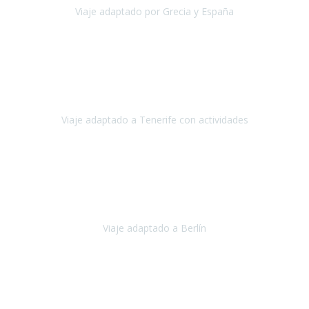
Viaje adaptado por Grecia y España
Grecia y España
Octubre, 2023
Destino: Tenerife sur, cerca de la playa de los cristianos. Hotel Sol y
Mar: un hotel totalmente adaptado, donde todo son comodidades.
¡Tiene todas las instalaciones adaptadas!
Viaje adaptado a Tenerife con actividades
Tenerife, España
Abril, 2024
Nuestro viaje familiar a Berlín
organizado por Travel Xperience
ha sido fantástico
, desde el inicio con los preparativos y luego allí
en destino con los traslados
Viaje adaptado a Berlín
Berlín
Diciembre 2023
Este viaje a Tromsø nos ha permitido llegar a sitios y hacer
actividades que no habríamos podido imaginar: ver las auroras
boreales en un cielo estrellado a casi -12ºC, contemplar las ballenas