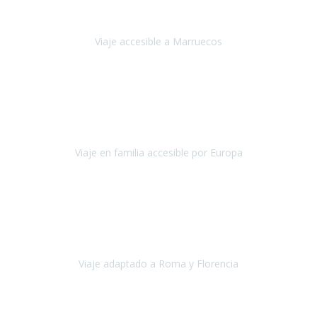
'padres', siempre cuidadosos, cari
Viaje accesible a Marruecos
Marruecos
Octubre 2022
Nuestra experiencia con Travel Xperience fue muy positiva
,
desde el inicio de los preparativos del viaje atendieron cada una de
nuestras inquietudes, solicitude
Viaje en familia accesible por Europa
Europa
Septiembre 2022
Agradecer una vez más a Travel-Xperience
por su trabajo y
profesionalidad. Organización diez, tanto en aeropuertos, estación
de tren, asistencias, hoteles y material.
Viaje adaptado a Roma y Florencia
Roma y Florencia
Octubre 2022
Viajamos desde México. Tuvimos una muy buena experiencia y les