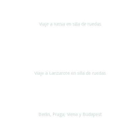
Somos una familia con dos niños pequeños y yo tengo una
enfermedad degenerativa que ya no permite caminar, sin embargo
a todos nos encanta viajar.
Viaje a Kenia en silla de ruedas
Kenia
Junio 2021
Si tienes movilidad reducida o eres usuario/a de silla de ruedas o
sillamóvil y te da miedo viajar porque no sabes con las barreras que
te vas a encontrar, ponte en contacto con
Viaje a Lanzarote en silla de ruedas
Lanzarote
Julio 2021
Por primera vez decidimos hacer un viaje que incluyera
varios paises
, algo que nos preocupaba mucho por coger varios
transportes, diferentes hoteles, alquiler
Berlin, Praga, Viena y Budapest
Alemania, Chequia, Austria y Budapest
Agosto 2019
Padezco de una enfermedad degenerativa
y, a día de hoy,