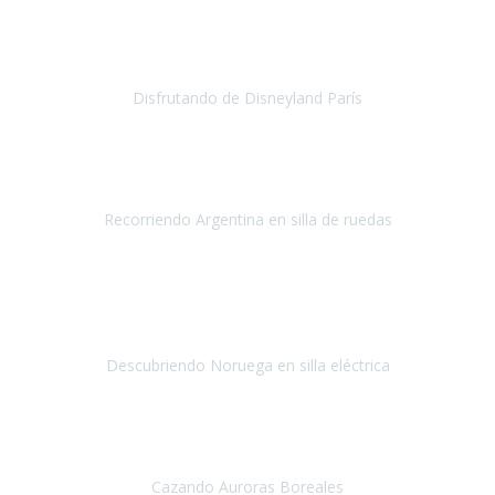
no ha podido ser más maravillosa
, todo facilidades y amabilidad
desde el minuto uno.
Disfrutando de Disneyland París
Disneyland París
Abril 2019
Este viaje no hubiera sido posible sin la organización de
Travel Xpirience.
Recorriendo Argentina en silla de ruedas
Argentina
Marzo 2019
Teniamos muchas ganas de conocer los fiordos noruegos
y
siempre por las limitaciones nos fue imposible, la verdad
nos
quedamos impresionados por la ate
Descubriendo Noruega en silla eléctrica
Noruega
Mayo 2019
Nuestra primera experiencia con Travel Xperience
, ha sido un
viaje a Tromso en Noruega,
para ver las auroras boreales.
Cazando Auroras Boreales