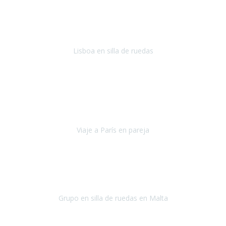
En general: súper súper súper bien!
Habitación bien adaptada
,
gente muy amable y dispuesta, guias y tours muy adecuados.... y
todo muy bien organizado! Así da gusto..!
Lisboa en silla de ruedas
Lisboa
agosto de 2022
Era mi primer viaje en avión, elegí como destino la ciudad de la luz,
París. Y no me defraudó. Fue una semana increíble, desde la ida, en
Sevilla, hasta la vuelta.
Viaje a París en pareja
París
septiembre de 2021
Acabo de llegar de Malta y el grupo de wasap no deja de sonar, con
fotos o con comentarios sobre como lo hemos pasado.
Grupo en silla de ruedas en Malta
Malta
Agosto 2021