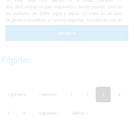
En éste viaje nos vamos a la India. Durante 11
días descubrirás un país maravilloso dónde podrás conocer
las ciudades de Delhi, Agra y Jaipur. La India es un país
de gente maravillosa y comida exquisita. Se trata de una de
las sociedades con más historia de la humanidad y no te
perderás ni un detalle. No temas conocer un destino que se
VER RUTA
saldrá por completo de lo que conocías y aventúrate a
descubrir un maravilloso país que te enamorará. La salida
está prevista para finales de abril de éste año y esperamos
Páginas
que nos acompañes. ¡Te encantará!
« primera
‹ anterior
1
2
3
4
5
6
siguiente ›
última »