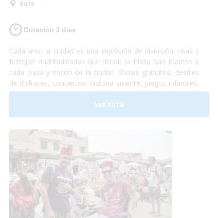
Italia
Duración 3 dias
Cada año, la ciudad es una explosión de diversión, risas y
festejos multitudinarios que llenan la Plaza San Marcos y
cada plaza y rincón de la ciudad. Shows gratuitos, desfiles
de disfraces, conciertos, historia viviente, juegos infantiles,
bailes hasta el amanecer, degustaciones gastronómicas e
infinidad de otras emociones sensoriales que no te dejarán
VER RUTA
indiferente. Paseos por los canales, un recorrido en
Góndola adaptada, lanchas-taxi adaptadas para que puedas
visitar cada rincón de la ciudad, te lo habías imaginado?
¡Esto es el Carnaval! Una increíble experiencia que todos
deberían probar! Vamos?