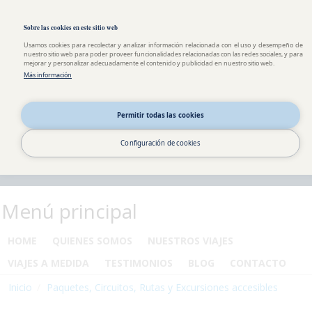
Pasar al contenido principal
Toggle high contrast
Sobre las cookies en este sitio web
Usamos cookies para recolectar y analizar información relacionada con el uso y desempeño de
nuestro sitio web para poder proveer funcionalidades relacionadas con las redes sociales, y para
mejorar y personalizar adecuadamente el contenido y publicidad en nuestro sitio web.
Más información
Permitir todas las cookies
Configuración de cookies
Menú principal
HOME
QUIENES SOMOS
NUESTROS VIAJES
VIAJES A MEDIDA
TESTIMONIOS
BLOG
CONTACTO
Inicio
Paquetes, Circuitos, Rutas y Excursiones accesibles