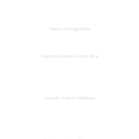
Toronto y Niágara
Julio 2022
Si tengo que describir mi viaje a Argentina en una palabra seria,
INCREIBLE.
Naiara en Argentina
Argentina
Junio 2022
"HA SIDO UN VIAJE ESPECTACULAR - UN VIAJE CON MAYUSCULAS"
Viaje en familia a Costa Rica
Costa Rica
Julio 2022
Después del accidente, ha sido muy complejo y difícil organizar
viajes.
Luna de miel en Maldivas
Maldivas
Agosto de 2022
El viaje fue sobre ruedas desde un principio, no pensé que
viajar en
avión en sillas de ruedas eléctricas
sería tan sencillo.