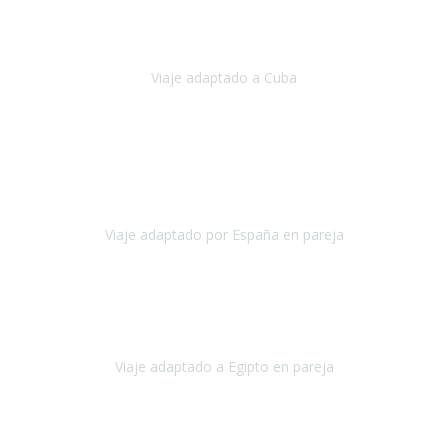
Hemos vivido un viaje que pensábamos que nunca podríamos llevar
a cabo.
Viaje adaptado a Cuba
Cuba
Abril, 2023
Estimada Julieta, antes que nada, quiero felicitarte y agradecerte por
la excelente planificación, coordinación y disposición
para que
nuestro viaje a España haya sido una experiencia inol
Viaje adaptado por España en pareja
España
Octubre, 2023
El viaje a Egipto ha sido precioso. Tenía ganas de hacer este viaje
pero me daba un poco miedo porque me habían dicho que el pais
no estaba nada adaptado.
Viaje adaptado a Egipto en pareja
Egipto
Mayo, 2023
Es la segunda vez que viajo con Travel Xperience y habrá más.