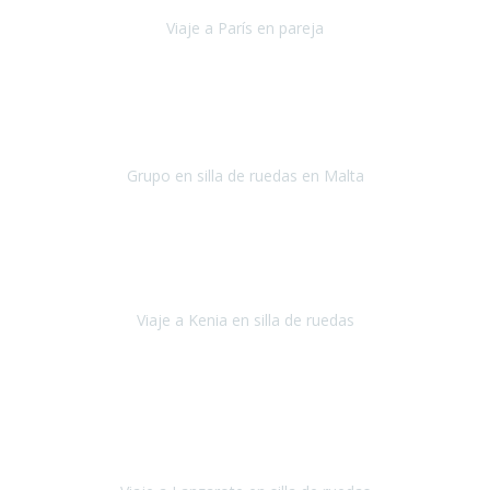
Viaje a París en pareja
París
septiembre de 2021
Acabo de llegar de Malta y el grupo de wasap no deja de sonar, con
fotos o con comentarios sobre como lo hemos pasado.
Grupo en silla de ruedas en Malta
Malta
Agosto 2021
Somos una familia con dos niños pequeños y yo tengo una
enfermedad degenerativa que ya no permite caminar, sin embargo
a todos nos encanta viajar.
Viaje a Kenia en silla de ruedas
Kenia
Junio 2021
Si tienes movilidad reducida o eres usuario/a de silla de ruedas o
sillamóvil y te da miedo viajar porque no sabes con las barreras que
te vas a encontrar, ponte en contacto con