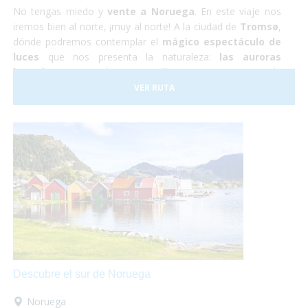
No tengas miedo y
vente a Noruega
. En este viaje nos
iremos bien al norte, ¡muy al norte! A la ciudad de
Tromsø
,
dónde podremos contemplar el
mágico espectáculo de
luces
que nos presenta la naturaleza:
las auroras
boreales.
Durante los cuatro días que estaremos en la
ciudad también podremos hacer una excursión a un
VER RUTA
campamento de renos Sami, conocer la ciudad y hacer un
tour panorámico para conocer los parajes naturales de la
zona.
Descubre el sur de Noruega
Noruega