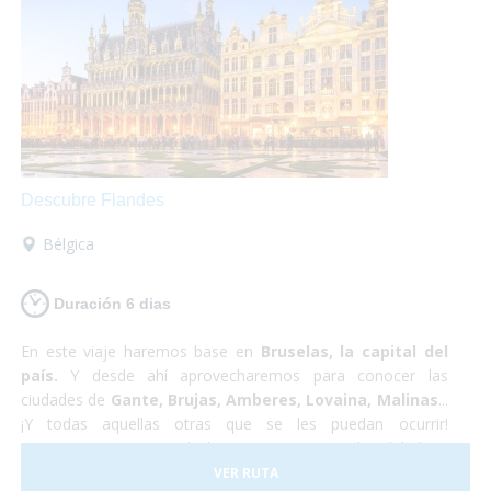
arrepentirás!
Descubre Flandes
Bélgica
Duración 6 dias
En este viaje haremos base en
Bruselas, la capital del
país.
Y desde ahí aprovecharemos para conocer las
ciudades de
Gante, Brujas, Amberes, Lovaina, Malinas
...
¡Y todas aquellas otras que se les puedan ocurrir!
Proponemos pasar toda la estancia en Bruselas debido a
sus
servicios
excelentemente
adaptados
y a su buena
VER RUTA