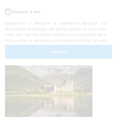
Duración 9 dias
¡Vayámonos a descubrir la maravillosa Noruega! Por
desconocida e inhóspita que pueda parecer no lo es para
nada, sólo que han sabido convivir con la naturaleza de la
zona y ésta se encuentra prácticamente intacta. En este
viaje comenzaremos por la capital del país, la ciudad de
Oslo. Al terminar de conocer la capital nos iremos en tren
VER RUTA
hacia Bergen. Éste recorrido es uno de los más hermosos
que te puedas encontrar. A Flåm también iremos un tren
con unas vistas privilegiadas también. ¡Te sorprenderá!