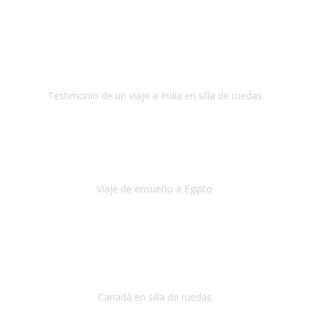
Fuerteventura
Septiembre 2022
La organización de mi viaje a la India fue excelente, los hoteles
estaban bien elegidos, el guía y el conductor cumplieron con su
cometido.
Testimonio de un viaje a India en silla de ruedas
India
Octubre 2022
Uno de los sueños de mi esposa y mío
, casi desde el día en que
nos conocimos
era poder visitar a Egipto
.
Viaje de ensueño a Egipto
Egipto
Octubre 2022
Ha sido una semana inolvidable en
Niagara y Toronto
(Canadá)
cumpliendo un sueño después de haberlo tenido que anular por el
COVID-19 en el año 2020.
Canadá en silla de ruedas