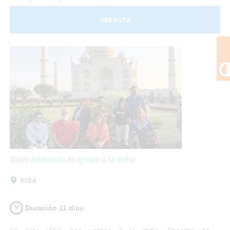
a fondo. En éste viaje podrás visitar los monumentos más
emblemáticos como el Big Ben o la Torre de Londres y
VER RUTA
adentrarte en la cultura local conociendo los barrios de
Covent Garden y Camden Town. Además no puedes dejar
de visitar los fantásticos museos que se encuentran en la
ciudad y destinar una tarde a disfrutar de un Afternoon Tea.
¡Londres te encantará! Así que escápate a la capital inglesa
y sólo preocúpate por disfrutar... ¡nosotros te lo
garantizamos!
Viaje adaptado en grupo a la India
India
Duración 11 dias