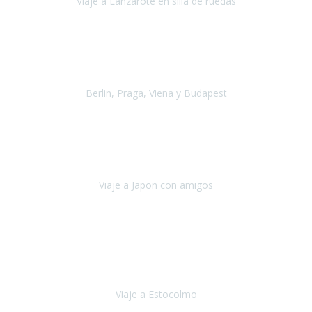
Viaje a Lanzarote en silla de ruedas
Lanzarote
Julio 2021
Por primera vez decidimos hacer un viaje que incluyera
varios paises
, algo que nos preocupaba mucho por coger varios
transportes, diferentes hoteles, alquiler
Berlin, Praga, Viena y Budapest
Alemania, Chequia, Austria y Budapest
Agosto 2019
Padezco de una enfermedad degenerativa
y, a día de hoy,
camino con ayuda de un bastón y teniendo cada vez más
dificultades con las barreras arquitectónicas y
Viaje a Japon con amigos
Japón
Julio 2019
El viatge a Estocolm amb l’organització de Travel Xperience
ha estat un èxit total.
Des de els consells per poder portar les
bateries de liti a l’avió,
sort del que ens ha
Viaje a Estocolmo
Estocolmo