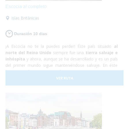
Escocia al completo
Islas Británicas
Duración 10 dias
¡A Escocia no te la puedes perder! Éste país situado
al
norte del Reino Unido
siempre fue una
tierra salvaje e
inhóspita
y ahora, aunque se ha desarrollado y es un país
del primer mundo sigue manteniéndose salvaje. En éste
viaje nos adentraremos en la autentica Escocia y no nos
perderemos nada de nada. ¡Así que vámonos ya! ¡No te lo
VER RUTA
pienses más, te aseguramos que te encantará!
Sólo
preocúpate por disfrutar
, nosotros nos encargamos del
resto.