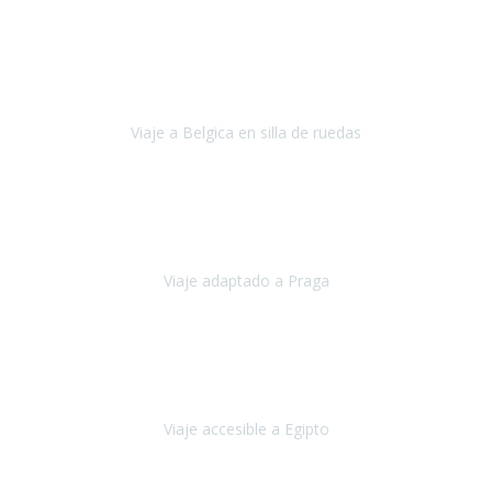
Alemania
Agosto, 2023
Lo primero, deciros que
voy en silla de ruedas
y era el primer
viaje que hacía con mi hermana.
Viaje a Belgica en silla de ruedas
Bélgica
Junio, 2023
Hemos confiado en Travel Xperience por tercera vez
y
esperamos hacerlo nuevamente el próximo verano.
Viaje adaptado a Praga
Praga
Mayo, 2023
Queremos agradecer a Travel Xperience la organización de este
viaje.
Viaje accesible a Egipto
Egipto
Marzo, 2023