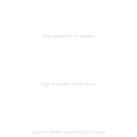
Cuba
Febrero 2023
Tailandia era uno de los viajes que desde siempre tenía en mente y
he vuelto encantado de la vida, he alucinado.
Viaje adaptado a Tailandia
Tailandia
Noviembre 2022
Nuestra experiencia ha sido inmejorable.
La atención que nos
brindaron Abdeljalil y Khadija en el Riad fue al más puro estilo
'padres', siempre cuidadosos, cari
Viaje accesible a Marruecos
Marruecos
Octubre 2022
Nuestra experiencia con Travel Xperience fue muy positiva
,
desde el inicio de los preparativos del viaje atendieron cada una de
nuestras inquietudes, solicitude
Viaje en familia accesible por Europa