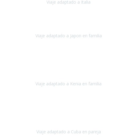
Viaje adaptado a Italia
Italia
Octubre 2023
Lo primero daros las gracias a Belén y a todo el equipo. Nos hemos
sentido totalmente respaldados por vosotros en todo momento.
Viaje adaptado a Japon en familia
Japón
Octubre 2023
El viaje
, el país, los paisajes, la gente,
todo genial
y precioso, nos
han cuidado en cada momento y detalle,
los hoteles
son
impresionantes,
Viaje adaptado a Kenia en familia
Kenia
Agosto 2023
La atención ha sido estupenda
durante todo el proceso, al
tratarse de un viaje privado para mi y mi mujer todos los traslados
los hicimos en coches,
al más mínimo problema
Viaje adaptado a Cuba en pareja