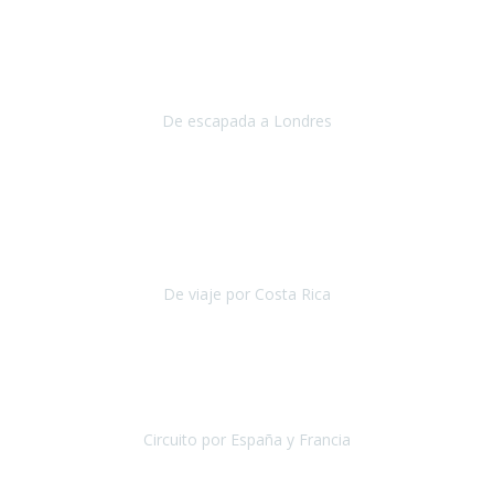
Julio 2019
Queremos daros las gracias por el viaje que nos habeis organizado.
Ha salido todo muy bien y hemos disfrutado mucho.
De escapada a Londres
Londres
Agosto 2019
Gracias a Travel Xperience por hacer de Costa Rica un
estupendo destino accesible
para las personas con movilidad
reducida.
De viaje por Costa Rica
Costa Rica
Julio 2019
Pasamos unos días inolvidables
, se cuidaron todos los detalles
desde los hoteles con ubicaciones estratégicas cercanos a los
lugares más emblemáticos de cada
Circuito por España y Francia
España y Francia
Septiembre 2019