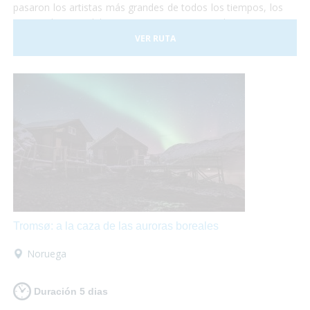
pasaron los artistas más grandes de todos los tiempos, los
emperadores del Imperio Romano, los Papas,
comerciantes de todos los lugares del mundo y todo lo que
VER RUTA
te puedas imaginar. Y Roma no es sólo visitar
monumentos... Pasear por sus calles es mágico,
¡está
llena de vida!
Sentarse en una terraza o en un bello
restaurante a comer acompañado de un delicioso vino es
ideal para hacer un break.
Tromsø: a la caza de las auroras boreales
Noruega
Duración 5 dias