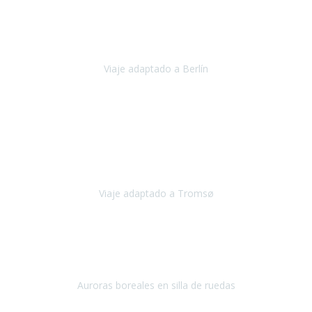
Nuestro viaje familiar a Berlín
organizado por Travel Xperience
ha sido fantástico
, desde el inicio con los preparativos y luego allí
en destino con los traslados
Viaje adaptado a Berlín
Berlín
Diciembre 2023
Este viaje a Tromsø nos ha permitido llegar a sitios y hacer
actividades que no habríamos podido imaginar: ver las auroras
boreales en un cielo estrellado a casi -12ºC, contemplar las ballenas
en
Viaje adaptado a Tromsø
Tromsø, Noruega
Noviembre 2023
Hola equipo!
Pues la vuelta a la realidad es dura, sobretodo después de unas
vacaciones de ensueño.
Auroras boreales en silla de ruedas
Tromso, Noruega