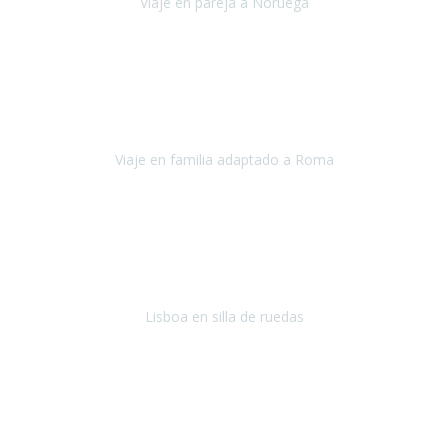
Viaje en pareja a Noruega
Noruega
Agosto 2022
Sinceramente disfrutar con la familia y la tranquilidad que nos dáis
en Travel Xperience es lo mejor del viaje. Sin problemas y con la
confianza plena en que todo iba a salir bien.
Viaje en familia adaptado a Roma
Roma y Pompeya
Julio 2022
En general: súper súper súper bien!
Habitación bien adaptada
,
gente muy amable y dispuesta, guias y tours muy adecuados.... y
todo muy bien organizado! Así da gusto..!
Lisboa en silla de ruedas
Lisboa
agosto de 2022
Era mi primer viaje en avión, elegí como destino la ciudad de la luz,
París. Y no me defraudó. Fue una semana increíble, desde la ida, en
Sevilla, hasta la vuelta.