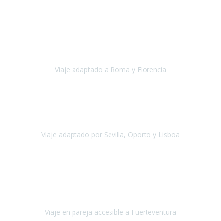
Europa
Septiembre 2022
Agradecer una vez más a Travel-Xperience
por su trabajo y
profesionalidad. Organización diez, tanto en aeropuertos, estación
de tren, asistencias, hoteles y material.
Viaje adaptado a Roma y Florencia
Roma y Florencia
Octubre 2022
Viajamos desde México. Tuvimos una muy buena experiencia y les
agradezco vuestro apoyo. Lo pasamos super. Las guías
maravillosas ambas, el Portus Cale, súper en todos sentidos.
Viaje adaptado por Sevilla, Oporto y Lisboa
Andalucía y Portugal
Octubre 2022
Hola Belén buenos días! Ya volvimos ayer y hemos descansado un
poco, quería agradecerte el trabajo que hiciste ya que el viaje ha
salido de 10.
Viaje en pareja accesible a Fuerteventura