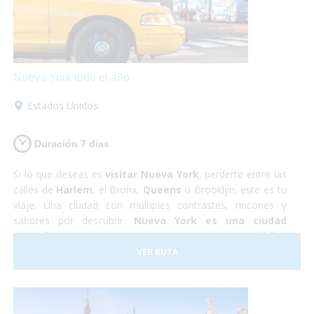
Nueva York todo el año
Estados Unidos
Duración 7 dias
Si lo que deseas es
visitar Nueva York
, perderte entre las
calles de
Harlem
, el Bronx,
Queens
o Brooklyn, este es tu
viaje. Una ciudad con múltiples contrastes, rincones y
sabores por descubrir.
Nueva York es una ciudad
accesible
, que se puede recorrer en
transporte público
totalmente adaptado
, podrás rodar con tu silla de
VER RUTA
ruedas sin problemas,
visitar la Estatua de la Libertad
,
el Puente de Brooklyn o
subirte a un bus adaptado para
conocer Washington
en un día. ¡Es una ciudad a la que
podrás viajar en cualquier época del año y seguro que no te