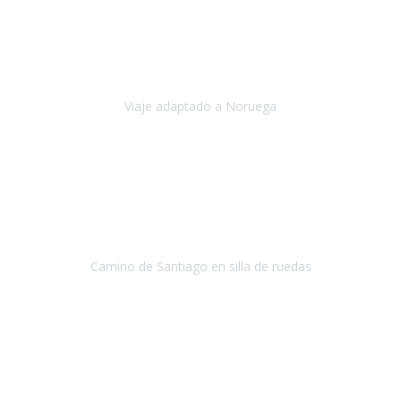
Noviembre 2023
Nuestro viaje familiar a Noruega, organizado por Travel Xperience,
ha sido un un éxito. Todo ha estado organizado
cronométricamente, desde traslados y hoteles a los viajes en barco.
Viaje adaptado a Noruega
Noruega
Agosto 2023
A través de este medio quería dejar mi comentario sobre la
excelente logística que diseñó Travel Xperience para que mi hijo
Conrado lograra el gran objetivo de recorrer el Camino de Santiago
de Co
Camino de Santiago en silla de ruedas
Camino de Santiago
Julio 2023
Para mí fue un servicio muy acorde a mis necesidades además,
ustedes siempre estuvieron muy atentos a cualquier consulta que
necesitáramos.