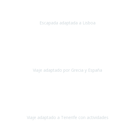
Acabo de regresar de
Lisboa
, una ciudad maravillosa con una gente
impresionante.
Escapada adaptada a Lisboa
Lisboa
Abril, 2024
Primero que nada, agradecerles de parte de Christian, Emilio y mi
persona por estar al pendiente en nuestro viaje, resolviendo
rápidamente los imprevistos que en una travesía como estas siemp
Viaje adaptado por Grecia y España
Grecia y España
Octubre, 2023
Destino: Tenerife sur, cerca de la playa de los cristianos. Hotel Sol y
Mar: un hotel totalmente adaptado, donde todo son comodidades.
¡Tiene todas las instalaciones adaptadas!
Viaje adaptado a Tenerife con actividades
Tenerife, España
Abril, 2024