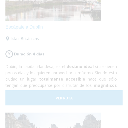
Escápate a Dublín
Islas Británicas
Duración 4 dias
Dubín, la capital irlandesa, es el
destino ideal
si se tienen
pocos días y los quieren aprovechar al máximo. Siendo ésta
ciudad un lugar
totalmente accesible
hace que sólo
tengan que preocuparse por disfrutar de los
magníficos
paisajes y monumentos
que te brinda éste hermoso
país. Durante éste viaje a Irlanda tendrás la oportunidad de
VER RUTA
conocer los imponentes
Acantilados de Moher
,
visitar
castillos de película
y... ¡descubrir los secretos que
esconde la famosa
cerveza Guiness
!