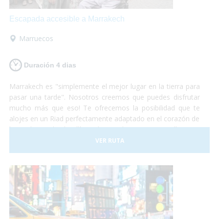
Escapada accesible a Marrakech
Marruecos
Duración 4 dias
Marrakech es "simplemente el mejor lugar en la tierra para
pasar una tarde". Nosotros creemos que puedes disfrutar
mucho más que eso! Te ofrecemos la posibilidad que te
alojes en un Riad perfectamente adaptado en el corazón de
la Medina y desde allí puedas perderte por sus callejones.
Desde allí, podrás visitar Essaouira, la "Perla del Atlántico",
VER RUTA
y si tienes suerte hasta podrás participar en alguna de las
subastas de langosta y comértela allí mismo! Si te decides,
nosotros nos encargamos de todo, tú solo de disfrutar!