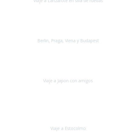
Viaje a Lanzarote en silla de ruedas
Lanzarote
Julio 2021
Por primera vez decidimos hacer un viaje que incluyera
varios paises
, algo que nos preocupaba mucho por coger varios
transportes, diferentes hoteles, alquiler
Berlin, Praga, Viena y Budapest
Alemania, Chequia, Austria y Budapest
Agosto 2019
Padezco de una enfermedad degenerativa
y, a día de hoy,
camino con ayuda de un bastón y teniendo cada vez más
dificultades con las barreras arquitectónicas y
Viaje a Japon con amigos
Japón
Julio 2019
El viatge a Estocolm amb l’organització de Travel Xperience
ha estat un èxit total.
Des de els consells per poder portar les
bateries de liti a l’avió,
sort del que ens ha
Viaje a Estocolmo
Estocolmo