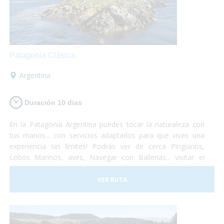
Patagonia Clásica
Argentina
Duración 10 dias
En la Patagonia Argentina puedes tocar la naturaleza con
tus manos... con servicios adaptados para que vivas una
experiencia sin límites! Podrás ver de cerca Pingüinos,
Lobos Marinos, aves, Navegar con Ballenas... visitar el
Glaciar Perito Moreno o navegar las aguas del Canal de
Beagle... un viaje que no te dejará indiferente... el Turismo
VER RUTA
Accesible es posible!