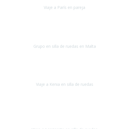
Viaje a París en pareja
París
septiembre de 2021
Acabo de llegar de Malta y el grupo de wasap no deja de sonar, con
fotos o con comentarios sobre como lo hemos pasado.
Grupo en silla de ruedas en Malta
Malta
Agosto 2021
Somos una familia con dos niños pequeños y yo tengo una
enfermedad degenerativa que ya no permite caminar, sin embargo
a todos nos encanta viajar.
Viaje a Kenia en silla de ruedas
Kenia
Junio 2021
Si tienes movilidad reducida o eres usuario/a de silla de ruedas o
sillamóvil y te da miedo viajar porque no sabes con las barreras que
te vas a encontrar, ponte en contacto con