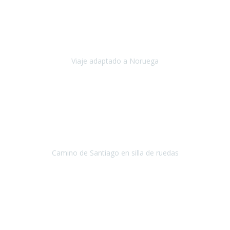
Noviembre 2023
Nuestro viaje familiar a Noruega, organizado por Travel Xperience,
ha sido un un éxito. Todo ha estado organizado
cronométricamente, desde traslados y hoteles a los viajes en barco.
Viaje adaptado a Noruega
Noruega
Agosto 2023
A través de este medio quería dejar mi comentario sobre la
excelente logística que diseñó Travel Xperience para que mi hijo
Conrado lograra el gran objetivo de recorrer el Camino de Santiago
de Co
Camino de Santiago en silla de ruedas
Camino de Santiago
Julio 2023
Para mí fue un servicio muy acorde a mis necesidades además,
ustedes siempre estuvieron muy atentos a cualquier consulta que
necesitáramos.