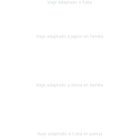
Viaje adaptado a Italia
Italia
Octubre 2023
Lo primero daros las gracias a Belén y a todo el equipo. Nos hemos
sentido totalmente respaldados por vosotros en todo momento.
Viaje adaptado a Japon en familia
Japón
Octubre 2023
El viaje
, el país, los paisajes, la gente,
todo genial
y precioso, nos
han cuidado en cada momento y detalle,
los hoteles
son
impresionantes,
Viaje adaptado a Kenia en familia
Kenia
Agosto 2023
La atención ha sido estupenda
durante todo el proceso, al
tratarse de un viaje privado para mi y mi mujer todos los traslados
los hicimos en coches,
al más mínimo problema
Viaje adaptado a Cuba en pareja