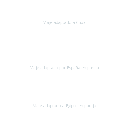
Hemos vivido un viaje que pensábamos que nunca podríamos llevar
a cabo.
Viaje adaptado a Cuba
Cuba
Abril, 2023
Estimada Julieta, antes que nada, quiero felicitarte y agradecerte por
la excelente planificación, coordinación y disposición
para que
nuestro viaje a España haya sido una experiencia inol
Viaje adaptado por España en pareja
España
Octubre, 2023
El viaje a Egipto ha sido precioso. Tenía ganas de hacer este viaje
pero me daba un poco miedo porque me habían dicho que el pais
no estaba nada adaptado.
Viaje adaptado a Egipto en pareja
Egipto
Mayo, 2023
Es la segunda vez que viajo con Travel Xperience y habrá más.