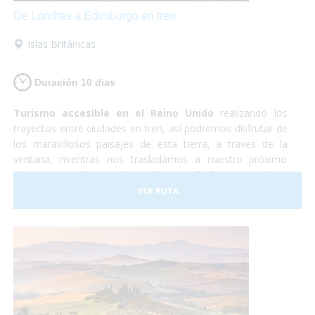
De Londres a Edimburgo en tren
Islas Británicas
Duración 10 dias
Turismo accesible en el Reino Unido
realizando los
trayectos entre ciudades en tren, así podremos disfrutar de
los maravillosos paisajes de esta tierra, a traves de la
ventana, mientras nos trasladamos a nuestro próximo
destino.
Londres, Liverpool y Edimburgo
, cultura,
shopping, historia y naturaleza. Un país completamente
VER RUTA
preparado para hacer que la experiencia de todos los
viajeros sea realmente inolvidable.