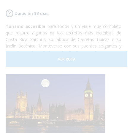
Duración 13 dias
Turismo accesible
para todos y un viaje muy completo
que recorre algunos de los secretos más increibles de
Costa Rica: Sarchi y su fábrica de Carretas Típicas o su
Jardín Botánico, Monteverde con sus puentes colgantes y
lugar de residencia del Quetzal, el Volcan Arenal y sus aguas
termales, Sarapiqui con su naturaleza y el tour del
VER RUTA
chocolate para terminar relajándonos en las playas de
arena blanca de la costa caribeña.