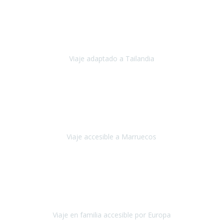
Cuba
Febrero 2023
Tailandia era uno de los viajes que desde siempre tenía en mente y
he vuelto encantado de la vida, he alucinado.
Viaje adaptado a Tailandia
Tailandia
Noviembre 2022
Nuestra experiencia ha sido inmejorable.
La atención que nos
brindaron Abdeljalil y Khadija en el Riad fue al más puro estilo
'padres', siempre cuidadosos, cari
Viaje accesible a Marruecos
Marruecos
Octubre 2022
Nuestra experiencia con Travel Xperience fue muy positiva
,
desde el inicio de los preparativos del viaje atendieron cada una de
nuestras inquietudes, solicitude
Viaje en familia accesible por Europa