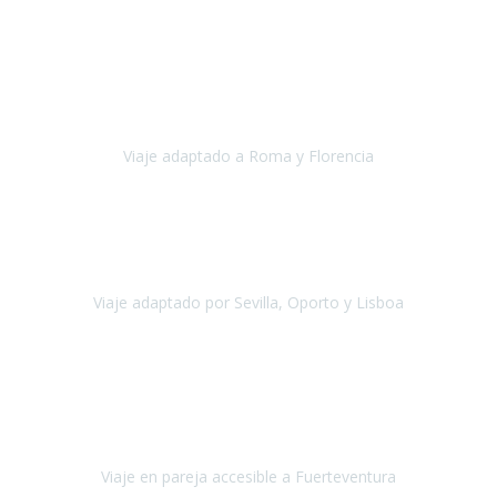
Europa
Septiembre 2022
Agradecer una vez más a Travel-Xperience
por su trabajo y
profesionalidad. Organización diez, tanto en aeropuertos, estación
de tren, asistencias, hoteles y material.
Viaje adaptado a Roma y Florencia
Roma y Florencia
Octubre 2022
Viajamos desde México. Tuvimos una muy buena experiencia y les
agradezco vuestro apoyo. Lo pasamos super. Las guías
maravillosas ambas, el Portus Cale, súper en todos sentidos.
Viaje adaptado por Sevilla, Oporto y Lisboa
Andalucía y Portugal
Octubre 2022
Hola Belén buenos días! Ya volvimos ayer y hemos descansado un
poco, quería agradecerte el trabajo que hiciste ya que el viaje ha
salido de 10.
Viaje en pareja accesible a Fuerteventura