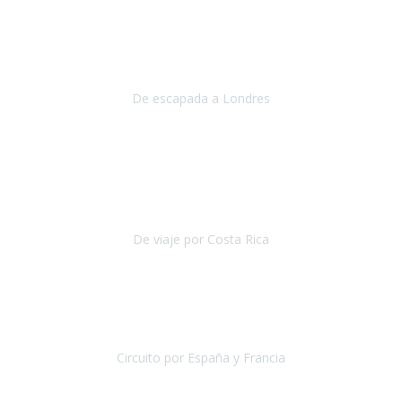
Julio 2019
Queremos daros las gracias por el viaje que nos habeis organizado.
Ha salido todo muy bien y hemos disfrutado mucho.
De escapada a Londres
Londres
Agosto 2019
Gracias a Travel Xperience por hacer de Costa Rica un
estupendo destino accesible
para las personas con movilidad
reducida.
De viaje por Costa Rica
Costa Rica
Julio 2019
Pasamos unos días inolvidables
, se cuidaron todos los detalles
desde los hoteles con ubicaciones estratégicas cercanos a los
lugares más emblemáticos de cada
Circuito por España y Francia
España y Francia
Septiembre 2019