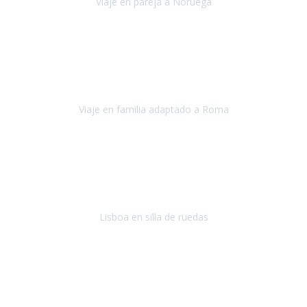
Viaje en pareja a Noruega
Noruega
Agosto 2022
Sinceramente disfrutar con la familia y la tranquilidad que nos dáis
en Travel Xperience es lo mejor del viaje. Sin problemas y con la
confianza plena en que todo iba a salir bien.
Viaje en familia adaptado a Roma
Roma y Pompeya
Julio 2022
En general: súper súper súper bien!
Habitación bien adaptada
,
gente muy amable y dispuesta, guias y tours muy adecuados.... y
todo muy bien organizado! Así da gusto..!
Lisboa en silla de ruedas
Lisboa
agosto de 2022
Era mi primer viaje en avión, elegí como destino la ciudad de la luz,
París. Y no me defraudó. Fue una semana increíble, desde la ida, en
Sevilla, hasta la vuelta.