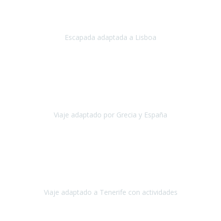
Acabo de regresar de
Lisboa
, una ciudad maravillosa con una gente
impresionante.
Escapada adaptada a Lisboa
Lisboa
Abril, 2024
Primero que nada, agradecerles de parte de Christian, Emilio y mi
persona por estar al pendiente en nuestro viaje, resolviendo
rápidamente los imprevistos que en una travesía como estas siemp
Viaje adaptado por Grecia y España
Grecia y España
Octubre, 2023
Destino: Tenerife sur, cerca de la playa de los cristianos. Hotel Sol y
Mar: un hotel totalmente adaptado, donde todo son comodidades.
¡Tiene todas las instalaciones adaptadas!
Viaje adaptado a Tenerife con actividades
Tenerife, España
Abril, 2024