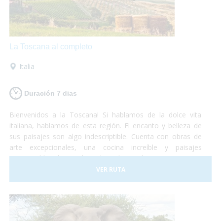
La Toscana al completo
Italia
Duración 7 dias
Bienvenidos a la Toscana! Si hablamos de la dolce vita
italiana, hablamos de esta región. El encanto y belleza de
sus paisajes son algo indescriptible. Cuenta con obras de
arte excepcionales, una cocina increíble y paisajes
interminables de viñedos, alamedas y olivares. Un visita a
uno de los museos más importantes o una degustación de
VER RUTA
vinos y quesos, tu eliges!