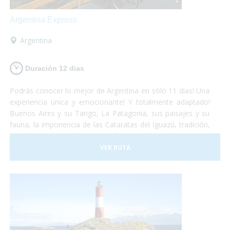
Argentina Express
Argentina
Duración 12 dias
Podrás conocer lo mejor de Argentina en sólo 11 dias! Una
experiencia única y emocionante! Y totalmente adaptado!
Buenos Aires y su Tango, La Patagonia, sus paisajes y su
fauna, la imponencia de las Cataratas del Iguazú, tradición,
historia, gastronomía y naturaleza, todo se conjuga para
hacer de este viaje una vivencia inolvidable! Anímate a
VER RUTA
sumergirte en este maravilloso país. Nosotros te llevamos!