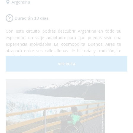
Argentina
Duración 13 dias
Con este circuito podrás descubrir Argentina en todo su
esplendor, un viaje adaptado para que puedas vivir una
experiencia inolvidable! La cosmopolita Buenos Aires te
atrapará entre sus calles llenas de historia y tradición, te
quedarás con la boca abierta contemplando la imponencia
del Glaciar Perito Moreno, te emocionarás al sentir la
VER RUTA
presencia de las ballenas a tu alrededor y podrás disfrutar
de la espectacularidad de las Cataratas del Iguazú... Te
animas? Turismo accesible con todas las garantías!