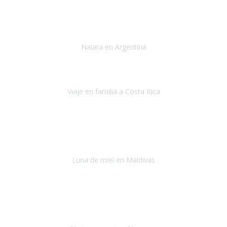
Toronto y Niágara
Julio 2022
Si tengo que describir mi viaje a Argentina en una palabra seria,
INCREIBLE.
Naiara en Argentina
Argentina
Junio 2022
"HA SIDO UN VIAJE ESPECTACULAR - UN VIAJE CON MAYUSCULAS"
Viaje en familia a Costa Rica
Costa Rica
Julio 2022
Después del accidente, ha sido muy complejo y difícil organizar
viajes.
Luna de miel en Maldivas
Maldivas
Agosto de 2022
El viaje fue sobre ruedas desde un principio, no pensé que
viajar en
avión en sillas de ruedas eléctricas
sería tan sencillo.