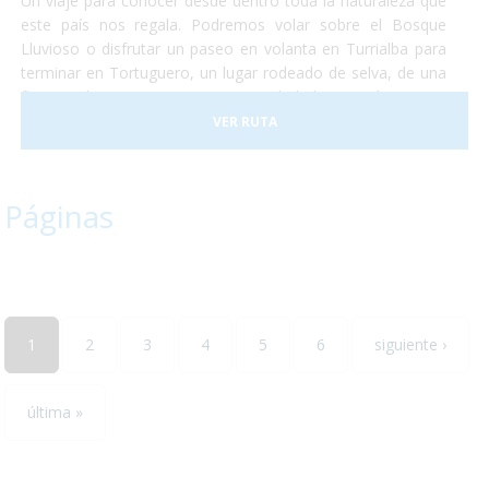
Un viaje para conocer desde dentro toda la naturaleza que
este país nos regala. Podremos volar sobre el Bosque
Lluvioso o disfrutar un paseo en volanta en Turrialba para
terminar en Tortuguero, un lugar rodeado de selva, de una
flora exuberante y una gran cantidad de animales como
monos, perezosos, tapires, entre otros. Terminaremos
VER RUTA
nuestro viaje disfrutando del clima de las playas de caribe
en un hotel increible justo a la entrada del conocido parque
nacional de Manuel Antonio.
Páginas
1
2
3
4
5
6
siguiente ›
última »