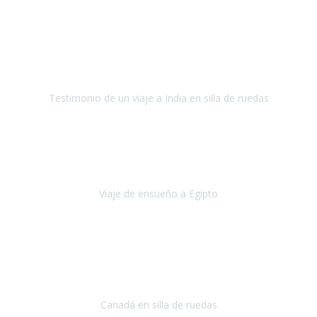
Fuerteventura
Septiembre 2022
La organización de mi viaje a la India fue excelente, los hoteles
estaban bien elegidos, el guía y el conductor cumplieron con su
cometido.
Testimonio de un viaje a India en silla de ruedas
India
Octubre 2022
Uno de los sueños de mi esposa y mío
, casi desde el día en que
nos conocimos
era poder visitar a Egipto
.
Viaje de ensueño a Egipto
Egipto
Octubre 2022
Ha sido una semana inolvidable en
Niagara y Toronto
(Canadá)
cumpliendo un sueño después de haberlo tenido que anular por el
COVID-19 en el año 2020.
Canadá en silla de ruedas