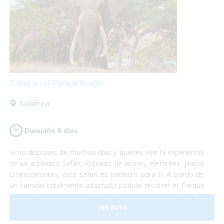
Safari en el Parque Kruger
Sudáfrica
Duración 8 dias
Si no dispones de muchos días y quieres vivir la experiencia
de un auténtico safari, rodeado de leones, elefantes, jirafas
o rinocerontes, este safari es perfecto para tí. A bordo de
un camión totalmente adaptado podrás recorrer el Parque
Nacional Kruger, sin duda la reserva natural más
importante de África y dónde podrás sentir la cercanía con
VER RUTA
la fauna más espectacular del planeta. No te lo puedes