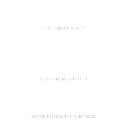
Nuestro viaje familiar a Berlín
organizado por Travel Xperience
ha sido fantástico
, desde el inicio con los preparativos y luego allí
en destino con los traslados
Viaje adaptado a Berlín
Berlín
Diciembre 2023
Este viaje a Tromsø nos ha permitido llegar a sitios y hacer
actividades que no habríamos podido imaginar: ver las auroras
boreales en un cielo estrellado a casi -12ºC, contemplar las ballenas
en
Viaje adaptado a Tromsø
Tromsø, Noruega
Noviembre 2023
Hola equipo!
Pues la vuelta a la realidad es dura, sobretodo después de unas
vacaciones de ensueño.
Auroras boreales en silla de ruedas
Tromso, Noruega