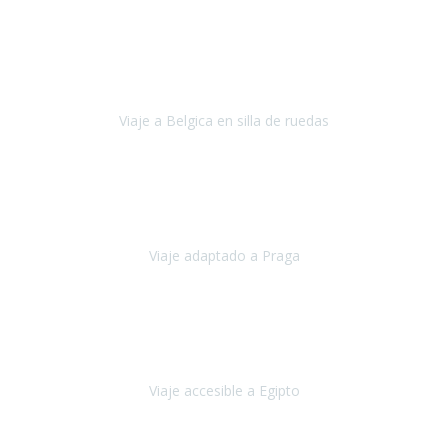
Alemania
Agosto, 2023
Lo primero, deciros que
voy en silla de ruedas
y era el primer
viaje que hacía con mi hermana.
Viaje a Belgica en silla de ruedas
Bélgica
Junio, 2023
Hemos confiado en Travel Xperience por tercera vez
y
esperamos hacerlo nuevamente el próximo verano.
Viaje adaptado a Praga
Praga
Mayo, 2023
Queremos agradecer a Travel Xperience la organización de este
viaje.
Viaje accesible a Egipto
Egipto
Marzo, 2023