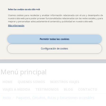
Pasar al contenido principal
Toggle high contrast
Sobre las cookies en este sitio web
Usamos cookies para recolectar y analizar información relacionada con el uso y desempeño de
nuestro sitio web para poder proveer funcionalidades relacionadas con las redes sociales, y para
mejorar y personalizar adecuadamente el contenido y publicidad en nuestro sitio web.
Más información
Permitir todas las cookies
Configuración de cookies
Menú principal
HOME
QUIENES SOMOS
NUESTROS VIAJES
VIAJES A MEDIDA
TESTIMONIOS
BLOG
CONTACTO
Inicio
Paquetes, Circuitos, Rutas y Excursiones accesibles