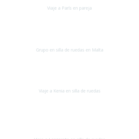
Viaje a París en pareja
París
septiembre de 2021
Acabo de llegar de Malta y el grupo de wasap no deja de sonar, con
fotos o con comentarios sobre como lo hemos pasado.
Grupo en silla de ruedas en Malta
Malta
Agosto 2021
Somos una familia con dos niños pequeños y yo tengo una
enfermedad degenerativa que ya no permite caminar, sin embargo
a todos nos encanta viajar.
Viaje a Kenia en silla de ruedas
Kenia
Junio 2021
Si tienes movilidad reducida o eres usuario/a de silla de ruedas o
sillamóvil y te da miedo viajar porque no sabes con las barreras que
te vas a encontrar, ponte en contacto con