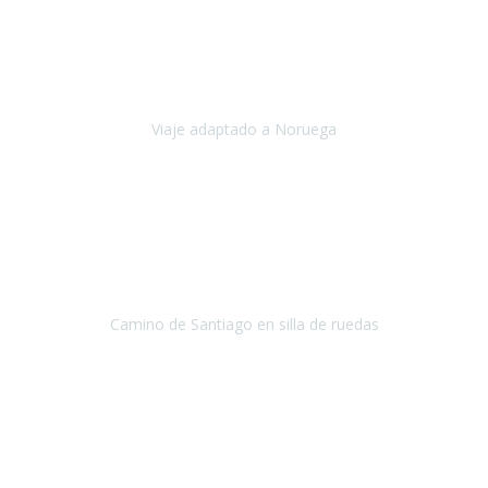
Noviembre 2023
Nuestro viaje familiar a Noruega, organizado por Travel Xperience,
ha sido un un éxito. Todo ha estado organizado
cronométricamente, desde traslados y hoteles a los viajes en barco.
Viaje adaptado a Noruega
Noruega
Agosto 2023
A través de este medio quería dejar mi comentario sobre la
excelente logística que diseñó Travel Xperience para que mi hijo
Conrado lograra el gran objetivo de recorrer el Camino de Santiago
de Co
Camino de Santiago en silla de ruedas
Camino de Santiago
Julio 2023
Para mí fue un servicio muy acorde a mis necesidades además,
ustedes siempre estuvieron muy atentos a cualquier consulta que
necesitáramos.