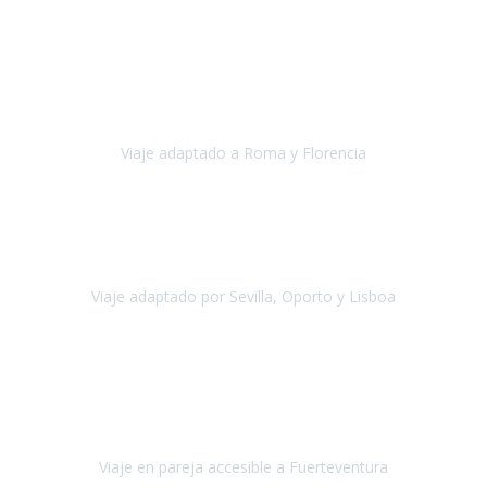
Europa
Septiembre 2022
Agradecer una vez más a Travel-Xperience
por su trabajo y
profesionalidad. Organización diez, tanto en aeropuertos, estación
de tren, asistencias, hoteles y material.
Viaje adaptado a Roma y Florencia
Roma y Florencia
Octubre 2022
Viajamos desde México. Tuvimos una muy buena experiencia y les
agradezco vuestro apoyo. Lo pasamos super. Las guías
maravillosas ambas, el Portus Cale, súper en todos sentidos.
Viaje adaptado por Sevilla, Oporto y Lisboa
Andalucía y Portugal
Octubre 2022
Hola Belén buenos días! Ya volvimos ayer y hemos descansado un
poco, quería agradecerte el trabajo que hiciste ya que el viaje ha
salido de 10.
Viaje en pareja accesible a Fuerteventura