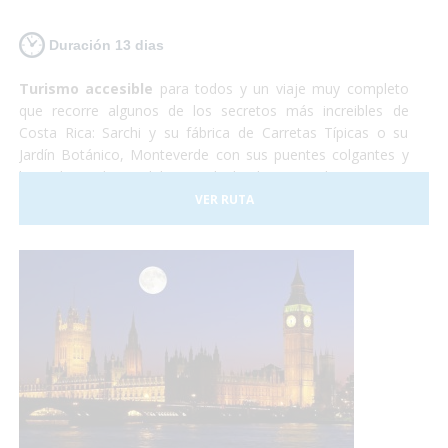
Duración 13 dias
Turismo accesible
para todos y un viaje muy completo
que recorre algunos de los secretos más increibles de
Costa Rica: Sarchi y su fábrica de Carretas Típicas o su
Jardín Botánico, Monteverde con sus puentes colgantes y
lugar de residencia del Quetzal, el Volcan Arenal y sus aguas
termales, Sarapiqui con su naturaleza y el tour del
VER RUTA
chocolate para terminar relajándonos en las playas de
arena blanca de la costa caribeña.