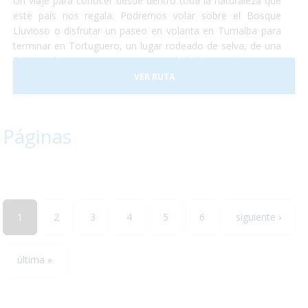
Un viaje para conocer desde dentro toda la naturaleza que
este país nos regala. Podremos volar sobre el Bosque
Lluvioso o disfrutar un paseo en volanta en Turrialba para
terminar en Tortuguero, un lugar rodeado de selva, de una
flora exuberante y una gran cantidad de animales como
monos, perezosos, tapires, entre otros. Terminaremos
VER RUTA
nuestro viaje disfrutando del clima de las playas de caribe
en un hotel increible justo a la entrada del conocido parque
nacional de Manuel Antonio.
Páginas
1
2
3
4
5
6
siguiente ›
última »