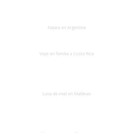
Toronto y Niágara
Julio 2022
Si tengo que describir mi viaje a Argentina en una palabra seria,
INCREIBLE.
Naiara en Argentina
Argentina
Junio 2022
"HA SIDO UN VIAJE ESPECTACULAR - UN VIAJE CON MAYUSCULAS"
Viaje en familia a Costa Rica
Costa Rica
Julio 2022
Después del accidente, ha sido muy complejo y difícil organizar
viajes.
Luna de miel en Maldivas
Maldivas
Agosto de 2022
El viaje fue sobre ruedas desde un principio, no pensé que
viajar en
avión en sillas de ruedas eléctricas
sería tan sencillo.