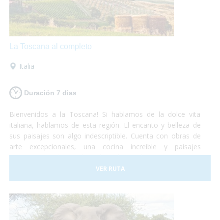
La Toscana al completo
Italia
Duración 7 dias
Bienvenidos a la Toscana! Si hablamos de la dolce vita
italiana, hablamos de esta región. El encanto y belleza de
sus paisajes son algo indescriptible. Cuenta con obras de
arte excepcionales, una cocina increíble y paisajes
interminables de viñedos, alamedas y olivares. Un visita a
uno de los museos más importantes o una degustación de
VER RUTA
vinos y quesos, tu eliges!