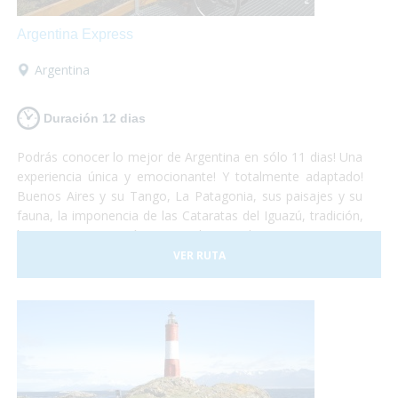
Argentina Express
Argentina
Duración 12 dias
Podrás conocer lo mejor de Argentina en sólo 11 dias! Una
experiencia única y emocionante! Y totalmente adaptado!
Buenos Aires y su Tango, La Patagonia, sus paisajes y su
fauna, la imponencia de las Cataratas del Iguazú, tradición,
historia, gastronomía y naturaleza, todo se conjuga para
hacer de este viaje una vivencia inolvidable! Anímate a
VER RUTA
sumergirte en este maravilloso país. Nosotros te llevamos!