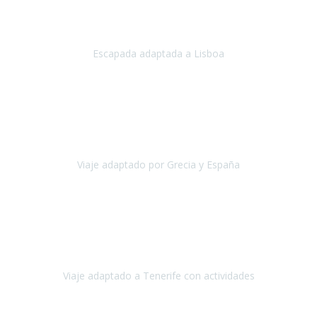
Acabo de regresar de
Lisboa
, una ciudad maravillosa con una gente
impresionante.
Escapada adaptada a Lisboa
Lisboa
Abril, 2024
Primero que nada, agradecerles de parte de Christian, Emilio y mi
persona por estar al pendiente en nuestro viaje, resolviendo
rápidamente los imprevistos que en una travesía como estas siemp
Viaje adaptado por Grecia y España
Grecia y España
Octubre, 2023
Destino: Tenerife sur, cerca de la playa de los cristianos. Hotel Sol y
Mar: un hotel totalmente adaptado, donde todo son comodidades.
¡Tiene todas las instalaciones adaptadas!
Viaje adaptado a Tenerife con actividades
Tenerife, España
Abril, 2024