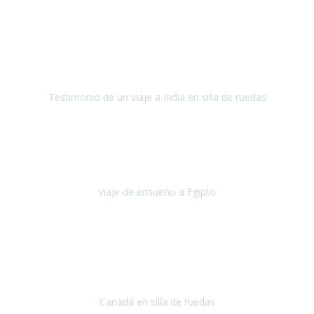
Fuerteventura
Septiembre 2022
La organización de mi viaje a la India fue excelente, los hoteles
estaban bien elegidos, el guía y el conductor cumplieron con su
cometido.
Testimonio de un viaje a India en silla de ruedas
India
Octubre 2022
Uno de los sueños de mi esposa y mío
, casi desde el día en que
nos conocimos
era poder visitar a Egipto
.
Viaje de ensueño a Egipto
Egipto
Octubre 2022
Ha sido una semana inolvidable en
Niagara y Toronto
(Canadá)
cumpliendo un sueño después de haberlo tenido que anular por el
COVID-19 en el año 2020.
Canadá en silla de ruedas