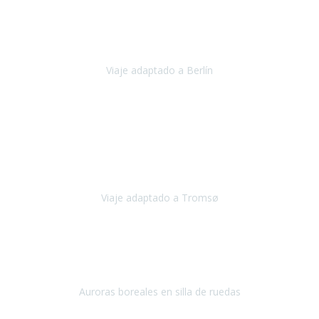
Nuestro viaje familiar a Berlín
organizado por Travel Xperience
ha sido fantástico
, desde el inicio con los preparativos y luego allí
en destino con los traslados
Viaje adaptado a Berlín
Berlín
Diciembre 2023
Este viaje a Tromsø nos ha permitido llegar a sitios y hacer
actividades que no habríamos podido imaginar: ver las auroras
boreales en un cielo estrellado a casi -12ºC, contemplar las ballenas
en
Viaje adaptado a Tromsø
Tromsø, Noruega
Noviembre 2023
Hola equipo!
Pues la vuelta a la realidad es dura, sobretodo después de unas
vacaciones de ensueño.
Auroras boreales en silla de ruedas
Tromso, Noruega