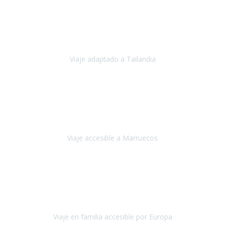
Cuba
Febrero 2023
Tailandia era uno de los viajes que desde siempre tenía en mente y
he vuelto encantado de la vida, he alucinado.
Viaje adaptado a Tailandia
Tailandia
Noviembre 2022
Nuestra experiencia ha sido inmejorable.
La atención que nos
brindaron Abdeljalil y Khadija en el Riad fue al más puro estilo
'padres', siempre cuidadosos, cari
Viaje accesible a Marruecos
Marruecos
Octubre 2022
Nuestra experiencia con Travel Xperience fue muy positiva
,
desde el inicio de los preparativos del viaje atendieron cada una de
nuestras inquietudes, solicitude
Viaje en familia accesible por Europa