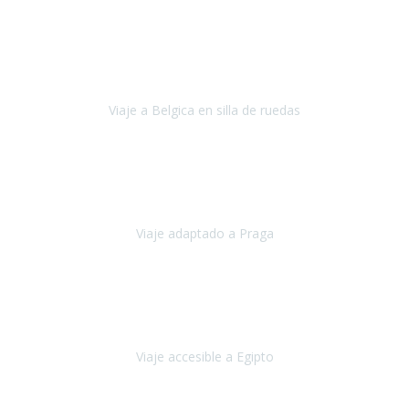
Alemania
Agosto, 2023
Lo primero, deciros que
voy en silla de ruedas
y era el primer
viaje que hacía con mi hermana.
Viaje a Belgica en silla de ruedas
Bélgica
Junio, 2023
Hemos confiado en Travel Xperience por tercera vez
y
esperamos hacerlo nuevamente el próximo verano.
Viaje adaptado a Praga
Praga
Mayo, 2023
Queremos agradecer a Travel Xperience la organización de este
viaje.
Viaje accesible a Egipto
Egipto
Marzo, 2023