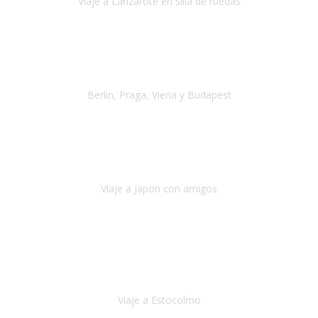
Viaje a Lanzarote en silla de ruedas
Lanzarote
Julio 2021
Por primera vez decidimos hacer un viaje que incluyera
varios paises
, algo que nos preocupaba mucho por coger varios
transportes, diferentes hoteles, alquiler
Berlin, Praga, Viena y Budapest
Alemania, Chequia, Austria y Budapest
Agosto 2019
Padezco de una enfermedad degenerativa
y, a día de hoy,
camino con ayuda de un bastón y teniendo cada vez más
dificultades con las barreras arquitectónicas y
Viaje a Japon con amigos
Japón
Julio 2019
El viatge a Estocolm amb l’organització de Travel Xperience
ha estat un èxit total.
Des de els consells per poder portar les
bateries de liti a l’avió,
sort del que ens ha
Viaje a Estocolmo
Estocolmo