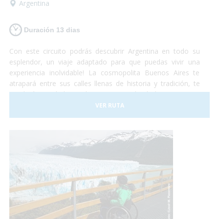
Argentina
Duración 13 dias
Con este circuito podrás descubrir Argentina en todo su
esplendor, un viaje adaptado para que puedas vivir una
experiencia inolvidable! La cosmopolita Buenos Aires te
atrapará entre sus calles llenas de historia y tradición, te
quedarás con la boca abierta contemplando la imponencia
del Glaciar Perito Moreno, te emocionarás al sentir la
VER RUTA
presencia de las ballenas a tu alrededor y podrás disfrutar
de la espectacularidad de las Cataratas del Iguazú... Te
animas? Turismo accesible con todas las garantías!