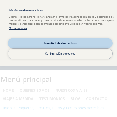
Pasar al contenido principal
Toggle high contrast
Sobre las cookies en este sitio web
Usamos cookies para recolectar y analizar información relacionada con el uso y desempeño de
nuestro sitio web para poder proveer funcionalidades relacionadas con las redes sociales, y para
mejorar y personalizar adecuadamente el contenido y publicidad en nuestro sitio web.
Más información
Permitir todas las cookies
Configuración de cookies
Menú principal
HOME
QUIENES SOMOS
NUESTROS VIAJES
VIAJES A MEDIDA
TESTIMONIOS
BLOG
CONTACTO
Inicio
Paquetes, Circuitos, Rutas y Excursiones accesibles