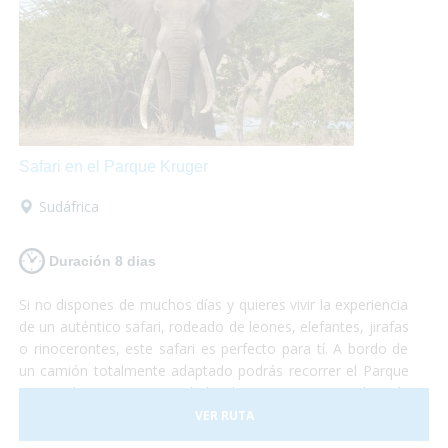
Safari en el Parque Kruger
Sudáfrica
Duración 8 dias
Si no dispones de muchos días y quieres vivir la experiencia
de un auténtico safari, rodeado de leones, elefantes, jirafas
o rinocerontes, este safari es perfecto para tí. A bordo de
un camión totalmente adaptado podrás recorrer el Parque
Nacional Kruger, sin duda la reserva natural más
importante de África y dónde podrás sentir la cercanía con
VER RUTA
la fauna más espectacular del planeta. No te lo puedes