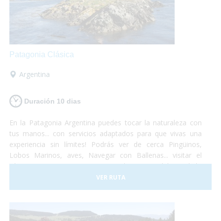
Patagonia Clásica
Argentina
Duración 10 dias
En la Patagonia Argentina puedes tocar la naturaleza con
tus manos... con servicios adaptados para que vivas una
experiencia sin límites! Podrás ver de cerca Pingüinos,
Lobos Marinos, aves, Navegar con Ballenas... visitar el
Glaciar Perito Moreno o navegar las aguas del Canal de
Beagle... un viaje que no te dejará indiferente... el Turismo
VER RUTA
Accesible es posible!