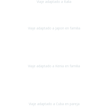
Viaje adaptado a Italia
Italia
Octubre 2023
Lo primero daros las gracias a Belén y a todo el equipo. Nos hemos
sentido totalmente respaldados por vosotros en todo momento.
Viaje adaptado a Japon en familia
Japón
Octubre 2023
El viaje
, el país, los paisajes, la gente,
todo genial
y precioso, nos
han cuidado en cada momento y detalle,
los hoteles
son
impresionantes,
Viaje adaptado a Kenia en familia
Kenia
Agosto 2023
La atención ha sido estupenda
durante todo el proceso, al
tratarse de un viaje privado para mi y mi mujer todos los traslados
los hicimos en coches,
al más mínimo problema
Viaje adaptado a Cuba en pareja