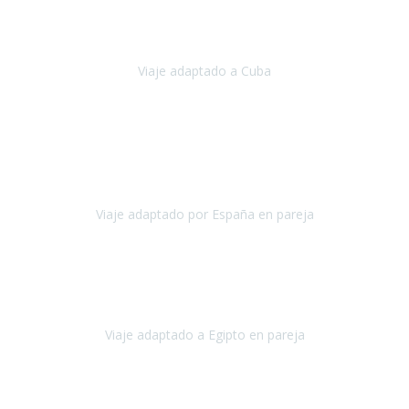
Hemos vivido un viaje que pensábamos que nunca podríamos llevar
a cabo.
Viaje adaptado a Cuba
Cuba
Abril, 2023
Estimada Julieta, antes que nada, quiero felicitarte y agradecerte por
la excelente planificación, coordinación y disposición
para que
nuestro viaje a España haya sido una experiencia inol
Viaje adaptado por España en pareja
España
Octubre, 2023
El viaje a Egipto ha sido precioso. Tenía ganas de hacer este viaje
pero me daba un poco miedo porque me habían dicho que el pais
no estaba nada adaptado.
Viaje adaptado a Egipto en pareja
Egipto
Mayo, 2023
Es la segunda vez que viajo con Travel Xperience y habrá más.