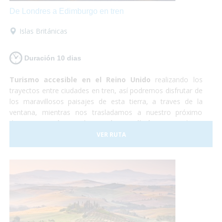
De Londres a Edimburgo en tren
Islas Británicas
Duración 10 dias
Turismo accesible en el Reino Unido
realizando los
trayectos entre ciudades en tren, así podremos disfrutar de
los maravillosos paisajes de esta tierra, a traves de la
ventana, mientras nos trasladamos a nuestro próximo
destino.
Londres, Liverpool y Edimburgo
, cultura,
shopping, historia y naturaleza. Un país completamente
VER RUTA
preparado para hacer que la experiencia de todos los
viajeros sea realmente inolvidable.