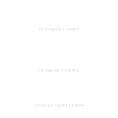
Julio 2019
Queremos daros las gracias por el viaje que nos habeis organizado.
Ha salido todo muy bien y hemos disfrutado mucho.
De escapada a Londres
Londres
Agosto 2019
Gracias a Travel Xperience por hacer de Costa Rica un
estupendo destino accesible
para las personas con movilidad
reducida.
De viaje por Costa Rica
Costa Rica
Julio 2019
Pasamos unos días inolvidables
, se cuidaron todos los detalles
desde los hoteles con ubicaciones estratégicas cercanos a los
lugares más emblemáticos de cada
Circuito por España y Francia
España y Francia
Septiembre 2019