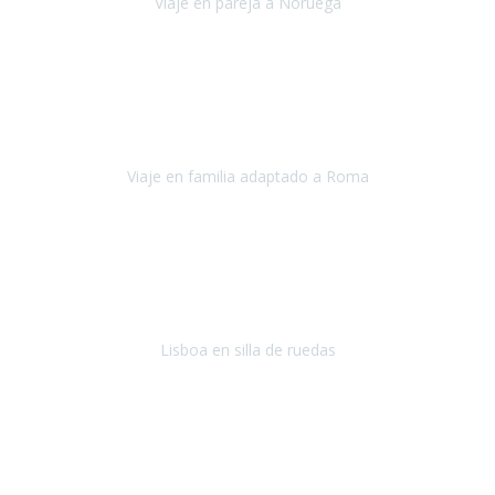
Viaje en pareja a Noruega
Noruega
Agosto 2022
Sinceramente disfrutar con la familia y la tranquilidad que nos dáis
en Travel Xperience es lo mejor del viaje. Sin problemas y con la
confianza plena en que todo iba a salir bien.
Viaje en familia adaptado a Roma
Roma y Pompeya
Julio 2022
En general: súper súper súper bien!
Habitación bien adaptada
,
gente muy amable y dispuesta, guias y tours muy adecuados.... y
todo muy bien organizado! Así da gusto..!
Lisboa en silla de ruedas
Lisboa
agosto de 2022
Era mi primer viaje en avión, elegí como destino la ciudad de la luz,
París. Y no me defraudó. Fue una semana increíble, desde la ida, en
Sevilla, hasta la vuelta.