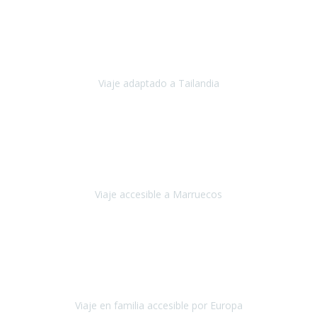
Cuba
Febrero 2023
Tailandia era uno de los viajes que desde siempre tenía en mente y
he vuelto encantado de la vida, he alucinado.
Viaje adaptado a Tailandia
Tailandia
Noviembre 2022
Nuestra experiencia ha sido inmejorable.
La atención que nos
brindaron Abdeljalil y Khadija en el Riad fue al más puro estilo
'padres', siempre cuidadosos, cari
Viaje accesible a Marruecos
Marruecos
Octubre 2022
Nuestra experiencia con Travel Xperience fue muy positiva
,
desde el inicio de los preparativos del viaje atendieron cada una de
nuestras inquietudes, solicitude
Viaje en familia accesible por Europa