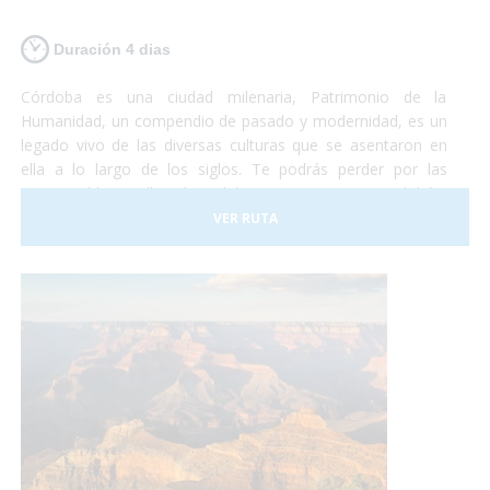
Duración 4 dias
Córdoba es una ciudad milenaria, Patrimonio de la
Humanidad, un compendio de pasado y modernidad, es un
legado vivo de las diversas culturas que se asentaron en
ella a lo largo de los siglos. Te podrás perder por las
innumerables callejuelas del casco antiguo cordobés,
plazas y patios floridos ubicados alrededor de la Mezquita-
VER RUTA
Catedral, reflejo de la relevancia de la ciudad en la época
medieval y auténtico símbolo de la capital.