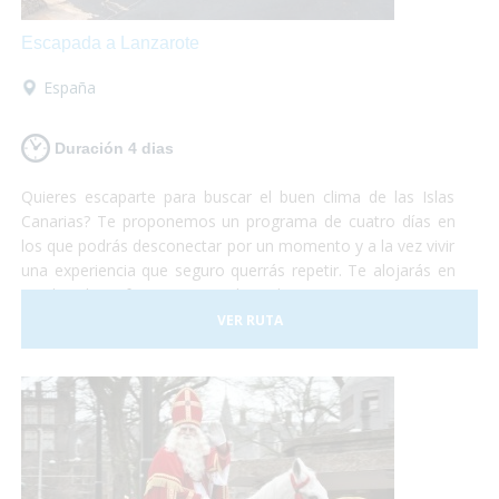
Escapada a Lanzarote
España
Duración 4 dias
Quieres escaparte para buscar el buen clima de las Islas
Canarias? Te proponemos un programa de cuatro días en
los que podrás desconectar por un momento y a la vez vivir
una experiencia que seguro querrás repetir. Te alojarás en
un hotel perfectamente adaptado para personas con
problemas de movilidad y desde allí podrás realizar
VER RUTA
excursiones, paseos, ir a la playa o simplemente descansar
en la piscina acompañado de una buen libro. Te lo vas a
perder?