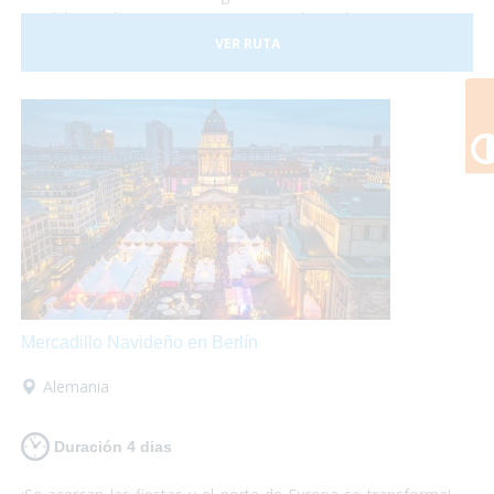
paralelas tales como conciertos de música, artistas
callejeros, procesiones y desfiles. También conocerás le
VER RUTA
mágica ciudad de Brujas y sus mercadillos. Una escapada
para que solo te preocupes de disfrutar, nosotros nos
encargamos de que los servicios estén perfectamente
adaptados a tus necesidades!
Mercadillo Navideño en Berlín
Alemania
Duración 4 dias