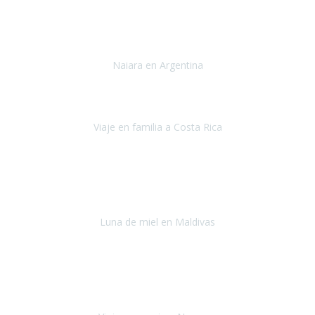
Toronto y Niágara
Julio 2022
Si tengo que describir mi viaje a Argentina en una palabra seria,
INCREIBLE.
Naiara en Argentina
Argentina
Junio 2022
"HA SIDO UN VIAJE ESPECTACULAR - UN VIAJE CON MAYUSCULAS"
Viaje en familia a Costa Rica
Costa Rica
Julio 2022
Después del accidente, ha sido muy complejo y difícil organizar
viajes.
Luna de miel en Maldivas
Maldivas
Agosto de 2022
El viaje fue sobre ruedas desde un principio, no pensé que
viajar en
avión en sillas de ruedas eléctricas
sería tan sencillo.