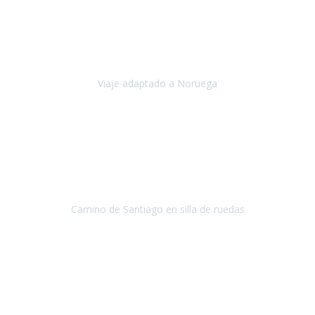
Noviembre 2023
Nuestro viaje familiar a Noruega, organizado por Travel Xperience,
ha sido un un éxito. Todo ha estado organizado
cronométricamente, desde traslados y hoteles a los viajes en barco.
Viaje adaptado a Noruega
Noruega
Agosto 2023
A través de este medio quería dejar mi comentario sobre la
excelente logística que diseñó Travel Xperience para que mi hijo
Conrado lograra el gran objetivo de recorrer el Camino de Santiago
de Co
Camino de Santiago en silla de ruedas
Camino de Santiago
Julio 2023
Para mí fue un servicio muy acorde a mis necesidades además,
ustedes siempre estuvieron muy atentos a cualquier consulta que
necesitáramos.