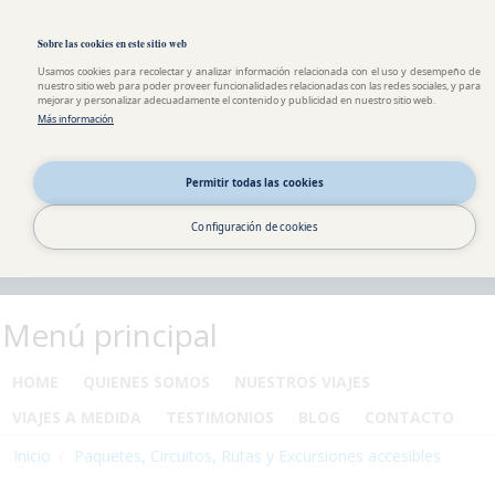
Pasar al contenido principal
Toggle high contrast
Sobre las cookies en este sitio web
Usamos cookies para recolectar y analizar información relacionada con el uso y desempeño de
nuestro sitio web para poder proveer funcionalidades relacionadas con las redes sociales, y para
mejorar y personalizar adecuadamente el contenido y publicidad en nuestro sitio web.
Más información
Permitir todas las cookies
Configuración de cookies
Menú principal
HOME
QUIENES SOMOS
NUESTROS VIAJES
VIAJES A MEDIDA
TESTIMONIOS
BLOG
CONTACTO
Inicio
Paquetes, Circuitos, Rutas y Excursiones accesibles