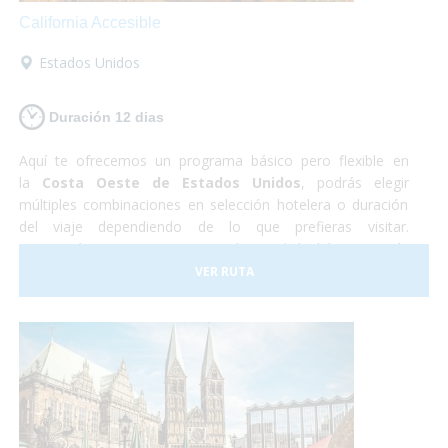
California Accesible
Estados Unidos
Duración 12 dias
Aquí te ofrecemos un programa básico pero flexible en
la
Costa Oeste de Estados Unidos
, podrás elegir
múltiples combinaciones en selección hotelera o duración
del viaje dependiendo de lo que prefieras visitar.
Recorrerás
Las Vegas
, capital mundial del ocio más
desenfrenado y la mejor plataforma de salida a las
VER RUTA
excursiones al
Gran Cañón
del Colorado,
Los Ángeles
, la
meca del cine y
San Francisco
, la "ciudad en la bahía" y la
favorita de todo el estado de California.
Turismo
accesible
al más puro estilo americano!