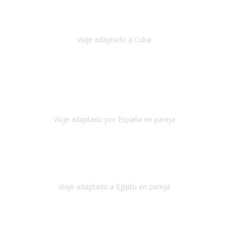
Hemos vivido un viaje que pensábamos que nunca podríamos llevar
a cabo.
Viaje adaptado a Cuba
Cuba
Abril, 2023
Estimada Julieta, antes que nada, quiero felicitarte y agradecerte por
la excelente planificación, coordinación y disposición
para que
nuestro viaje a España haya sido una experiencia inol
Viaje adaptado por España en pareja
España
Octubre, 2023
El viaje a Egipto ha sido precioso. Tenía ganas de hacer este viaje
pero me daba un poco miedo porque me habían dicho que el pais
no estaba nada adaptado.
Viaje adaptado a Egipto en pareja
Egipto
Mayo, 2023
Es la segunda vez que viajo con Travel Xperience y habrá más.