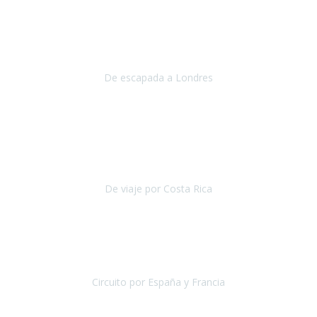
Julio 2019
Queremos daros las gracias por el viaje que nos habeis organizado.
Ha salido todo muy bien y hemos disfrutado mucho.
De escapada a Londres
Londres
Agosto 2019
Gracias a Travel Xperience por hacer de Costa Rica un
estupendo destino accesible
para las personas con movilidad
reducida.
De viaje por Costa Rica
Costa Rica
Julio 2019
Pasamos unos días inolvidables
, se cuidaron todos los detalles
desde los hoteles con ubicaciones estratégicas cercanos a los
lugares más emblemáticos de cada
Circuito por España y Francia
España y Francia
Septiembre 2019