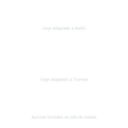
Nuestro viaje familiar a Berlín
organizado por Travel Xperience
ha sido fantástico
, desde el inicio con los preparativos y luego allí
en destino con los traslados
Viaje adaptado a Berlín
Berlín
Diciembre 2023
Este viaje a Tromsø nos ha permitido llegar a sitios y hacer
actividades que no habríamos podido imaginar: ver las auroras
boreales en un cielo estrellado a casi -12ºC, contemplar las ballenas
en
Viaje adaptado a Tromsø
Tromsø, Noruega
Noviembre 2023
Hola equipo!
Pues la vuelta a la realidad es dura, sobretodo después de unas
vacaciones de ensueño.
Auroras boreales en silla de ruedas
Tromso, Noruega