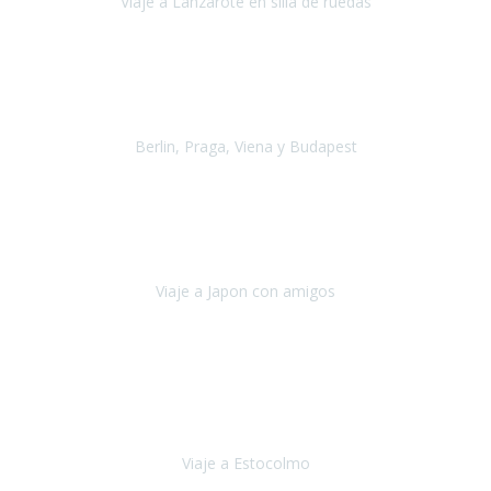
Viaje a Lanzarote en silla de ruedas
Lanzarote
Julio 2021
Por primera vez decidimos hacer un viaje que incluyera
varios paises
, algo que nos preocupaba mucho por coger varios
transportes, diferentes hoteles, alquiler
Berlin, Praga, Viena y Budapest
Alemania, Chequia, Austria y Budapest
Agosto 2019
Padezco de una enfermedad degenerativa
y, a día de hoy,
camino con ayuda de un bastón y teniendo cada vez más
dificultades con las barreras arquitectónicas y
Viaje a Japon con amigos
Japón
Julio 2019
El viatge a Estocolm amb l’organització de Travel Xperience
ha estat un èxit total.
Des de els consells per poder portar les
bateries de liti a l’avió,
sort del que ens ha
Viaje a Estocolmo
Estocolmo