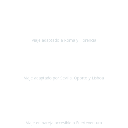
Europa
Septiembre 2022
Agradecer una vez más a Travel-Xperience
por su trabajo y
profesionalidad. Organización diez, tanto en aeropuertos, estación
de tren, asistencias, hoteles y material.
Viaje adaptado a Roma y Florencia
Roma y Florencia
Octubre 2022
Viajamos desde México. Tuvimos una muy buena experiencia y les
agradezco vuestro apoyo. Lo pasamos super. Las guías
maravillosas ambas, el Portus Cale, súper en todos sentidos.
Viaje adaptado por Sevilla, Oporto y Lisboa
Andalucía y Portugal
Octubre 2022
Hola Belén buenos días! Ya volvimos ayer y hemos descansado un
poco, quería agradecerte el trabajo que hiciste ya que el viaje ha
salido de 10.
Viaje en pareja accesible a Fuerteventura