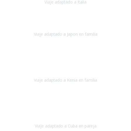
Viaje adaptado a Italia
Italia
Octubre 2023
Lo primero daros las gracias a Belén y a todo el equipo. Nos hemos
sentido totalmente respaldados por vosotros en todo momento.
Viaje adaptado a Japon en familia
Japón
Octubre 2023
El viaje
, el país, los paisajes, la gente,
todo genial
y precioso, nos
han cuidado en cada momento y detalle,
los hoteles
son
impresionantes,
Viaje adaptado a Kenia en familia
Kenia
Agosto 2023
La atención ha sido estupenda
durante todo el proceso, al
tratarse de un viaje privado para mi y mi mujer todos los traslados
los hicimos en coches,
al más mínimo problema
Viaje adaptado a Cuba en pareja