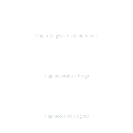
Alemania
Agosto, 2023
Lo primero, deciros que
voy en silla de ruedas
y era el primer
viaje que hacía con mi hermana.
Viaje a Belgica en silla de ruedas
Bélgica
Junio, 2023
Hemos confiado en Travel Xperience por tercera vez
y
esperamos hacerlo nuevamente el próximo verano.
Viaje adaptado a Praga
Praga
Mayo, 2023
Queremos agradecer a Travel Xperience la organización de este
viaje.
Viaje accesible a Egipto
Egipto
Marzo, 2023