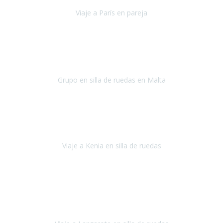
Viaje a París en pareja
París
septiembre de 2021
Acabo de llegar de Malta y el grupo de wasap no deja de sonar, con
fotos o con comentarios sobre como lo hemos pasado.
Grupo en silla de ruedas en Malta
Malta
Agosto 2021
Somos una familia con dos niños pequeños y yo tengo una
enfermedad degenerativa que ya no permite caminar, sin embargo
a todos nos encanta viajar.
Viaje a Kenia en silla de ruedas
Kenia
Junio 2021
Si tienes movilidad reducida o eres usuario/a de silla de ruedas o
sillamóvil y te da miedo viajar porque no sabes con las barreras que
te vas a encontrar, ponte en contacto con