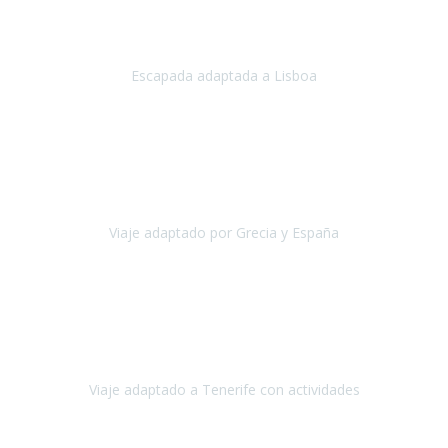
Acabo de regresar de
Lisboa
, una ciudad maravillosa con una gente
impresionante.
Escapada adaptada a Lisboa
Lisboa
Abril, 2024
Primero que nada, agradecerles de parte de Christian, Emilio y mi
persona por estar al pendiente en nuestro viaje, resolviendo
rápidamente los imprevistos que en una travesía como estas siemp
Viaje adaptado por Grecia y España
Grecia y España
Octubre, 2023
Destino: Tenerife sur, cerca de la playa de los cristianos. Hotel Sol y
Mar: un hotel totalmente adaptado, donde todo son comodidades.
¡Tiene todas las instalaciones adaptadas!
Viaje adaptado a Tenerife con actividades
Tenerife, España
Abril, 2024