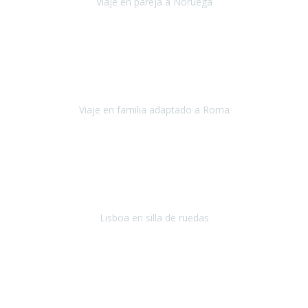
Viaje en pareja a Noruega
Noruega
Agosto 2022
Sinceramente disfrutar con la familia y la tranquilidad que nos dáis
en Travel Xperience es lo mejor del viaje. Sin problemas y con la
confianza plena en que todo iba a salir bien.
Viaje en familia adaptado a Roma
Roma y Pompeya
Julio 2022
En general: súper súper súper bien!
Habitación bien adaptada
,
gente muy amable y dispuesta, guias y tours muy adecuados.... y
todo muy bien organizado! Así da gusto..!
Lisboa en silla de ruedas
Lisboa
agosto de 2022
Era mi primer viaje en avión, elegí como destino la ciudad de la luz,
París. Y no me defraudó. Fue una semana increíble, desde la ida, en
Sevilla, hasta la vuelta.