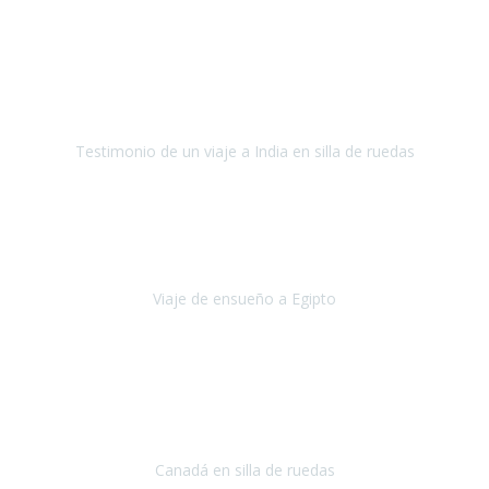
Fuerteventura
Septiembre 2022
La organización de mi viaje a la India fue excelente, los hoteles
estaban bien elegidos, el guía y el conductor cumplieron con su
cometido.
Testimonio de un viaje a India en silla de ruedas
India
Octubre 2022
Uno de los sueños de mi esposa y mío
, casi desde el día en que
nos conocimos
era poder visitar a Egipto
.
Viaje de ensueño a Egipto
Egipto
Octubre 2022
Ha sido una semana inolvidable en
Niagara y Toronto
(Canadá)
cumpliendo un sueño después de haberlo tenido que anular por el
COVID-19 en el año 2020.
Canadá en silla de ruedas