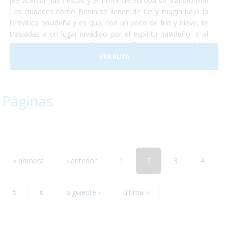
¡Se acercan las fiestas y el norte de Europa se transforma!
Las ciudades como Berlín se llenan de luz y magia bajo la
temática navideña y es que, con un poco de frío y nieve, te
trasladas a un lugar invadido por el espíritu navideño. Ir al
polo norte es complicado, pero Berlín es una ciudad bien
accesible. Las calles estarán llenas de gente, sonarán
VER RUTA
villancicos, pasearán por calles que te parecerán mágicas
todas llenas de luces y podrán comer deliciosos platos
calientes típicos del invierno. Berlín se encuentra
Páginas
perfectamente adaptada para personas con discapacidad y
nosotros nos encargamos de proporcionarles lo que haga
falta para que no ocurra ningún inconveniente y disfruten al
máximo de su estancia en la capital alemana!
« primera
‹ anterior
1
2
3
4
5
6
siguiente ›
última »