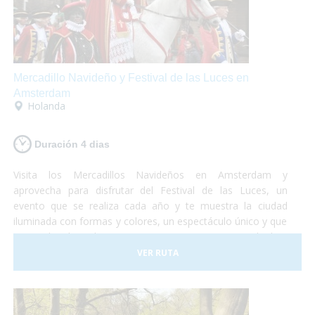
Mercadillo Navideño y Festival de las Luces en
Amsterdam
Holanda
Duración 4 dias
Visita los Mercadillos Navideños en Amsterdam y
aprovecha para disfrutar del Festival de las Luces, un
evento que se realiza cada año y te muestra la ciudad
iluminada con formas y colores, un espectáculo único y que
no puedes dejar de ver. Te proponemos una escapada de 4
días en la cuál podrás disfrutar de esta mágica ciudad y de
VER RUTA
sus alrededores. Turismo accesible en Holanda y
perfectamente adaptado para que puedas vivir una
experiencia diferente!