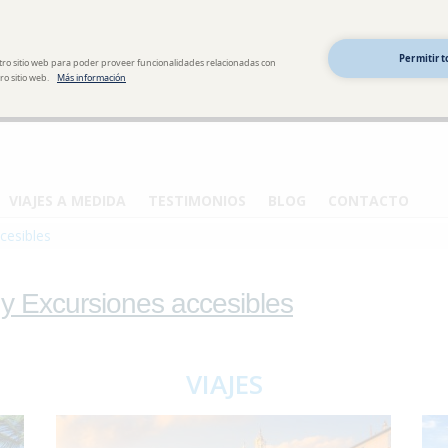
Permitir t
tro sitio web para poder proveer funcionalidades relacionadas con
o sitio web.
Más información
VIAJES A MEDIDA
TESTIMONIOS
BLOG
CONTACTO
cesibles
 y Excursiones accesibles
VIAJES