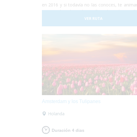
en 2016 y si todavía no las conoces, te anim
a que descubras las calles de Valencia ll
de arte, luz y color. Durante 5 días la ciuda
VER RUTA
convierte en una fiesta continua de luces, músi
fuegos artificiales por todos los rincones.
proponemos una ecapada accesible a Valencia 
que lo pases en grande!
Amsterdam y los Tulipanes
Holanda
Duración 4 dias