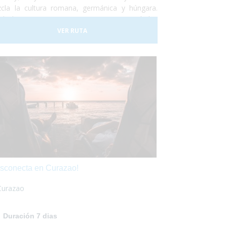
cla la cultura romana, germánica y húngara.
do lugar a una tierra compuesta por ciudades
 variadas, tradiciones muy diferentes, artes y
VER RUTA
ilos de vida muy diversos. No lo dudes más y
 las maletas para ir a conocer Rumania... ¡Te
antará!
sconecta en Curazao!
Curazao
Duración 7 dias