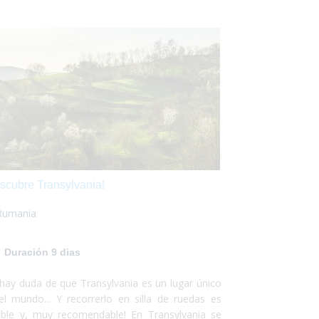
scubre Transylvania!
Rumania
Duración 9 dias
hay duda de que Transylvania es un lugar único
el mundo... Y recorrerlo en silla de ruedas es
ible y, muy recomendable! En Transylvania se