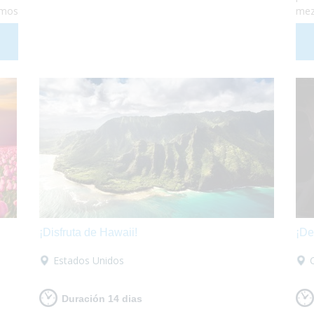
amos
mez
enas
Dan
d se
muy
ca y
est
 ¡Te
haz
para
enc
¡Disfruta de Hawaii!
¡De
Estados Unidos
Duración 14 dias