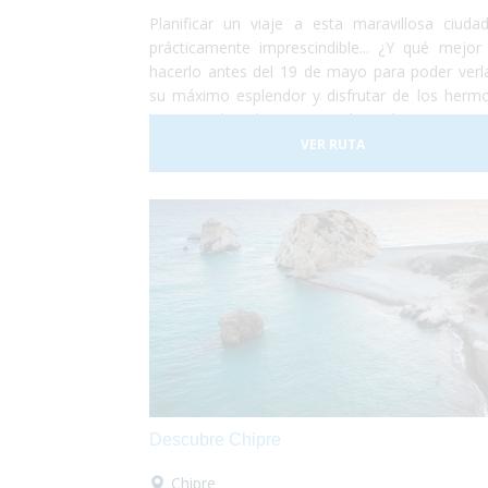
Planificar un viaje a esta maravillosa ciuda
prácticamente imprescindible... ¿Y qué mejor
hacerlo antes del 19 de mayo para poder verl
su máximo esplendor y disfrutar de los herm
campos de tulipanes que la rodean? Viajar 
ciudad holandesa de Ámsterdam es posible 
VER RUTA
todo el mundo. Se trata de una ciudad totalm
adaptada para personas con movilidad reduci
usuarios en silla de ruedas. No lo dudes má
¡Planifica tu viaje a Ámsterdam!¡Antes de qu
sequen los tulipanes!
Descubre Chipre
Chipre