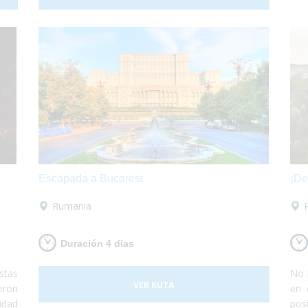
 por
embarcarás con tu propio vehículo para luego
poder conocer roma y los alrededores según te
apetezca.
Escapada a Bucarest
¡De
Rumania
Duración 4 dias
stas
No 
VER RUTA
eron
en 
idad
pos