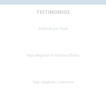
TESTIMONIOS
uestra primera experiencia de viaje con silla de ruedas y teníamos al
Rodando por Suiza
Suiza
Julio 2024
paración del viaje fue maravillosa, tanto los hoteles como los itinera
Viaje adaptado en familia a Disney
Disney y París
Julio, 2023
Buenos días!!
Viaje adaptado a Alemania
Alemania
Agosto, 2023
deciros que
voy en silla de ruedas
y era el primer viaje que hacía c