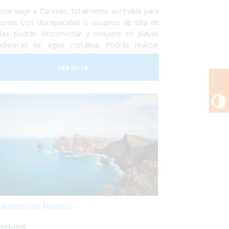
este viaje a Curazao, totalmente accesible para
sonas con discapacidad o usuarios de silla de
das podrás desconectar y relajarte en playas
adisíacas de agua cristalina. Podrás realizar
eos en barco accesible, hacer un curso de
eo adaptado, nadar con delfines y otro montón
VER RUTA
actividades adaptadas para personas con
C
capacidad.
aciones en Madeira
Portugal