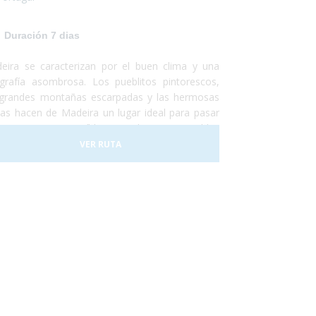
Duración 7 dias
eira se caracterizan por el buen clima y una
grafía asombrosa. Los pueblitos pintorescos,
 grandes montañas escarpadas y las hermosas
yas hacen de Madeira un lugar ideal para pasar
s vacaciones, increíbles y totalmente accesibles
a personas con discapacidad o usuarios de silla
VER RUTA
ruedas. En 2017 la ciudad de Funchal recibió el
mio a la Ciudad Accesible. Así que no lo dudes
 y, ¡Vete a Madeira!¡Te encantará!