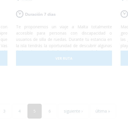
Duración 7 dias
s con
Te proponemos un viaje a Malta totalmente
Mad
ipre
accesible para personas con discapacidad o
geo
 que
usuarios de silla de ruedas. Durante tu estancia en
las
 Vas
la isla tendrás la oportunidad de descubrir algunas
pla
onde
de las playas más bellas de Europa y disfrutar de
una
ndes
un gran patrimonio cultural perfectamente
par
VER RUTA
ís y
conservado. Malta consta con tres islas principales
de 
s de
llamadas Malta, Gozo y Comino. No lo dudes más
pre
er y
y, ¡Viaja a Malta!¡Te encantará!
más
3
4
5
6
siguiente ›
última »