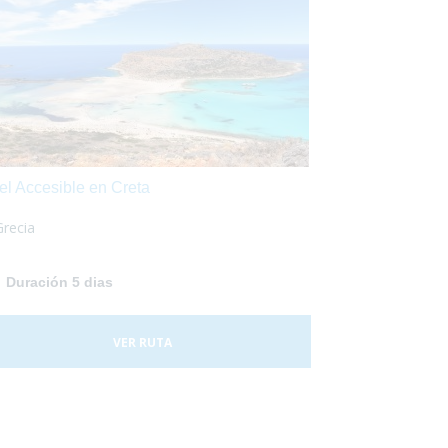
el Accesible en Creta
Grecia
Duración 5 dias
VER RUTA