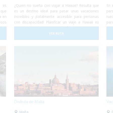
d es
¿Quien no sueña con viajar a Hawaii? Resulta que
En 
 que
es un destino ideal para pasar unas vacaciones
per
a en
increíbles y ¡totalmente accesible para personas
rue
osos
con discapacidad! Planificar un viaje a Hawaii es
par
a la
una de las decisiones más fáciles de tomar...
pas
para
Simplemente porque es un lugar increíble que
buc
VER RUTA
ente
permite cualquier tipo de experiencia. Todo esto,
de 
da o
de la mano de una cultura antigua muy simpática y
dis
s y,
hospitalaria, que harán de tus vacaciones ¡una
e se
experiencia única e inolvidable!
Disfruta de Malta
Vac
Malta