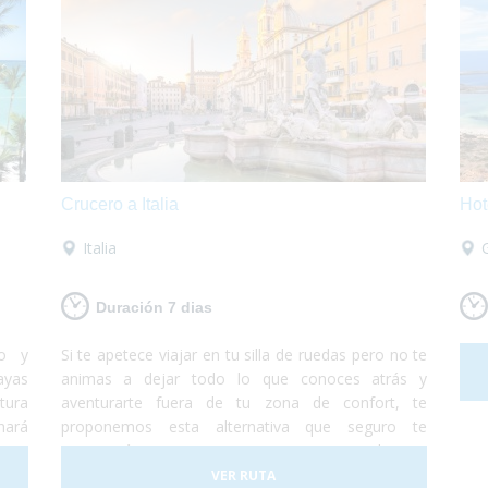
Crucero a Italia
Hot
Italia
Duración 7 dias
do y
Si te apetece viajar en tu silla de ruedas pero no te
ayas
animas a dejar todo lo que conoces atrás y
tura
aventurarte fuera de tu zona de confort, te
hará
proponemos esta alternativa que seguro te
n un
encantará. Te proponemos un crucero totalmente
 con
accesible de Barcelona a Roma en el cual te
VER RUTA