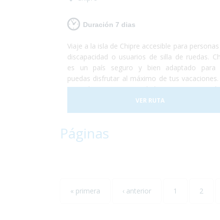
Duración 7 dias
Viaje a la isla de Chipre accesible para persona
discapacidad o usuarios de silla de ruedas. Ch
es un país seguro y bien adaptado para
puedas disfrutar al máximo de tus vacaciones.
a poder conocer ciudades pintorescas d
degustar un buen vino, visitar las gra
VER RUTA
montañas de la isla, conocer la capital del pa
relajarte en alguna de las 29 playas accesible
Páginas
agua cristalina.¡Si lo que buscas es conoc
disfrutar, Chipre es tu destino!
« primera
‹ anterior
1
2