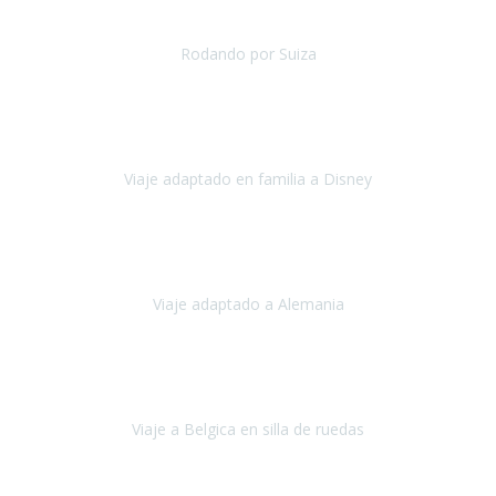
uestra primera experiencia de viaje con silla de ruedas y teníamos al
Rodando por Suiza
Suiza
Julio 2024
paración del viaje fue maravillosa, tanto los hoteles como los itinera
Viaje adaptado en familia a Disney
Disney y París
Julio, 2023
Buenos días!!
Viaje adaptado a Alemania
Alemania
Agosto, 2023
deciros que
voy en silla de ruedas
y era el primer viaje que hacía c
Viaje a Belgica en silla de ruedas
Bélgica
Junio, 2023