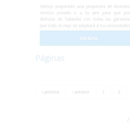
Hemos preparado una propuesta de itinerari
servicio privado o a tu aire para que pu
disfrutar de Tailandia con todas las garantía
que todo el viaje se adaptará a tus necesidades
daremos toda la información que consider
indispensable para que no te encuentres
VER RUTA
ningún problema que haga que no disfrutes de 
la experiencia.
Páginas
« primera
‹ anterior
1
2
¿