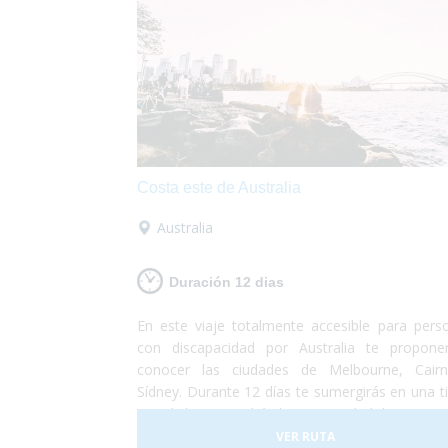
Costa este de Australia
Australia
Duración 12 dias
En este viaje totalmente accesible para pers
con discapacidad por Australia te propon
conocer las ciudades de Melbourne, Cair
Sídney. Durante 12 días te sumergirás en una ti
paradisíaca y tendrás la oportunidad de conocer
imponentes 12 apóstoles, nadar en la gran bar
VER RUTA