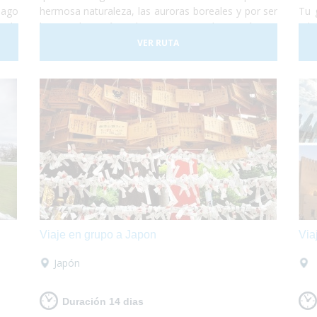
iago
hermosa naturaleza, las auroras boreales y por ser
Tu 
s de
la Casa de Papá Noel. ¡Laponia es un lugar mágico!
ada
. No
Des
VER RUTA
r de
sob
 del
drás
Viaje en grupo a Japon
Via
Japón
Duración 14 dias