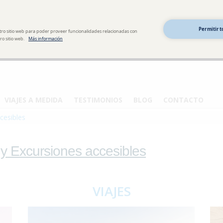
Permitir t
tro sitio web para poder proveer funcionalidades relacionadas con
o sitio web.
Más información
VIAJES A MEDIDA
TESTIMONIOS
BLOG
CONTACTO
cesibles
 y Excursiones accesibles
VIAJES