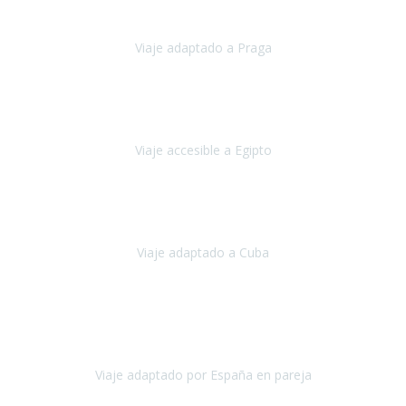
Travel Xperience por tercera vez
y esperamos hacerlo nuevament
Viaje adaptado a Praga
Praga
Mayo, 2023
Queremos agradecer a Travel Xperience la organización de este viaje
Viaje accesible a Egipto
Egipto
Marzo, 2023
os vivido un viaje que pensábamos que nunca podríamos llevar a c
Viaje adaptado a Cuba
Cuba
Abril, 2023
y agradecerte por la excelente planificación, coordinación y disposició
experiencia inol
Viaje adaptado por España en pareja
España