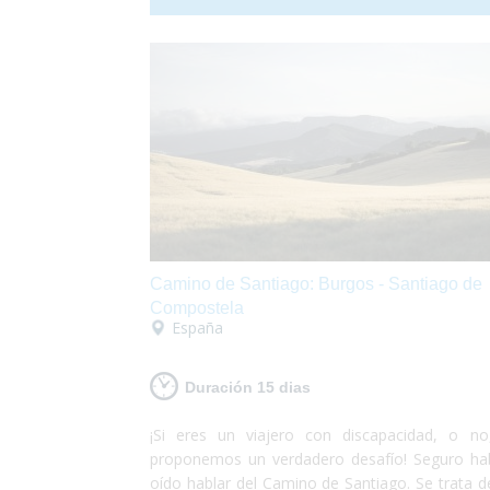
de coral, conocer la fauna local y pasar unos 
fantásticos en la ciudad de Sídney. ¡Australia te
esperando!
Camino de Santiago: Burgos - Santiago de
Compostela
España
Duración 15 dias
¡Si eres un viajero con discapacidad, o no
proponemos un verdadero desafío! Seguro ha
oído hablar del Camino de Santiago. Se trata d