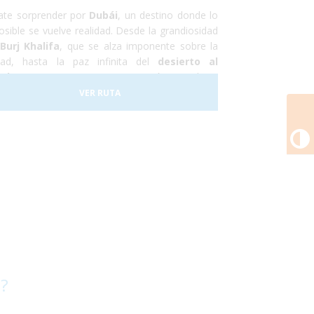
ate sorprender por
Dubái
, un destino donde lo
osible se vuelve realidad. Desde la grandiosidad
Burj Khalifa
, que se alza imponente sobre la
dad, hasta la paz infinita del
desierto al
rdecer
, este viaje es una invitación a explorar
mundo de contrastes.
VER RUTA
C
 ?