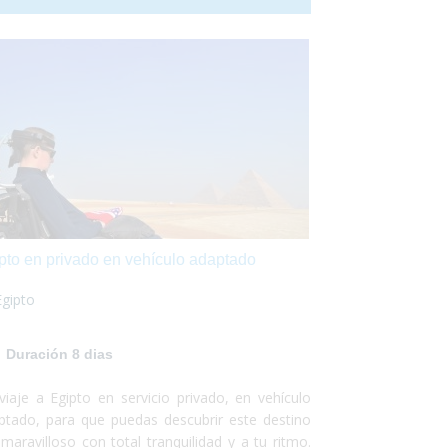
go adentrarte por el Nilo a descubrir los tesoros
 alberga este país. Egipto es un lugar fantástico
accesible para personas con movilidad
ducida. Sólo debes preocuparte por
frutar. ¡Nosotros nos encargamos del resto!
pto en privado en vehículo adaptado
Egipto
Duración 8 dias
viaje a Egipto en servicio privado, en vehículo
ptado, para que puedas descubrir este destino
 maravilloso con total tranquilidad y a tu ritmo.