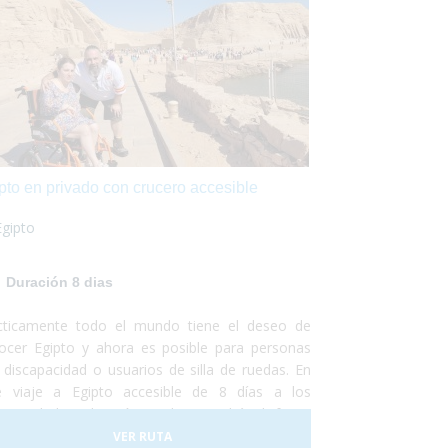
pto en privado con crucero accesible
Egipto
Duración 8 dias
cticamente todo el mundo tiene el deseo de
ocer Egipto y ahora es posible para personas
 discapacidad o usuarios de silla de ruedas. En
e viaje a Egipto accesible de 8 días a los
genes de la civilización moderna podrás disfrutar
 hermosa y "caótica" ciudad de El Cairo para
VER RUTA