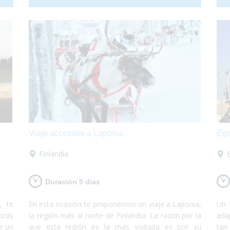
días
bosques frondosos. Todas las actividades te
lue
 está
fascinarán y son accesibles para personas con
que
discapacidad o usuarios de silla de ruedas.
y 
re
dis
Viaje accesible a Laponia
Egi
Finlandia
Duración 5 dias
, te
En esta ocasión te proponemos un viaje a Laponia,
Un 
brás
la región más al norte de Finlandia. La razón por la
ada
e un
que esta región es la más visitada es por su
tan