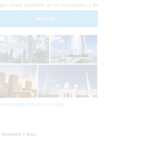
guía estará pendiente de tus necesidades y de
ptar el desarrollo del viaje a tus preferencias.
cubre el Egipto más auténtico, accesible y,
VER RUTA
re todo, ¡sin preocupaciones!
je en grupo reducido a Dubai
Duración 7 dias