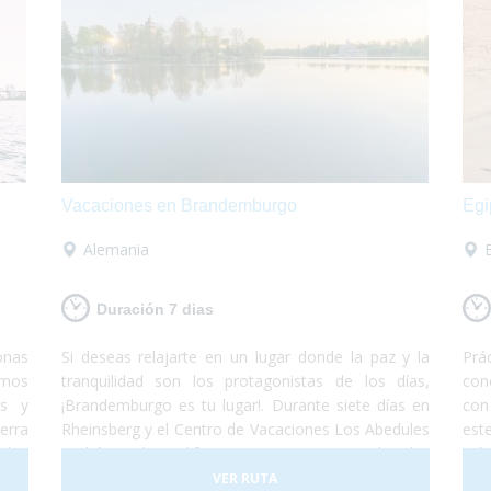
Vacaciones en Brandemburgo
Egi
Alemania
Duración 7 dias
onas
Si deseas relajarte en un lugar donde la paz y la
Prá
emos
tranquilidad son los protagonistas de los días,
con
ns y
¡Brandemburgo es tu lugar!. Durante siete días en
con
erra
Rheinsberg y el Centro de Vacaciones Los Abedules
est
 los
podrás realizar diferentes visitas tanto culturales
orí
rera
como deportivas en los difernetes pueblos, lagos y
del
VER RUTA