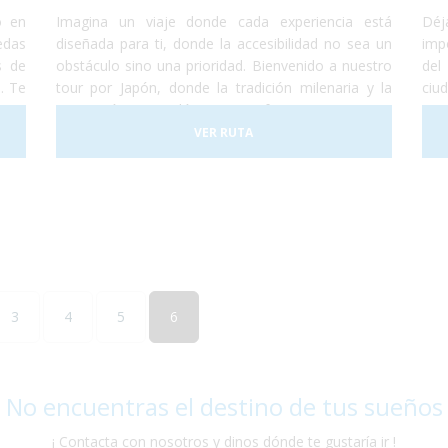
o en
Imagina un viaje donde cada experiencia está
Déj
edas
diseñada para ti, donde la accesibilidad no sea un
imp
s de
obstáculo sino una prioridad. Bienvenido a nuestro
del
. Te
tour por Japón, donde la tradición milenaria y la
ciu
amos
innovación tecnológica se fusionan en una
ata
 con
experiencia única, adaptada para viajeros en silla de
un 
VER RUTA
toda
ruedas.
3
4
5
6
 No encuentras el destino de tus sueños
¡ Contacta con nosotros y dinos dónde te gustaría ir !