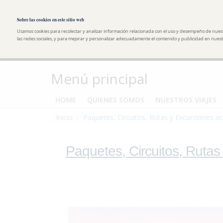
Pasar al contenido principal
Toggle high contrast
Sobre las cookies en este sitio web
Usamos cookies para recolectar y analizar información relacionada con el uso y desempeño de nues
las redes sociales, y para mejorar y personalizar adecuadamente el contenido y publicidad en nuestr
Menú principal
HOME
QUIENES SOMOS
NUESTROS VIAJES
Inicio
Paquetes, Circuitos, Rutas y Excursiones ac
Paquetes, Circuitos, Rutas