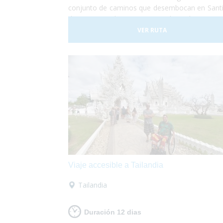
conjunto de caminos que desembocan en Sant
de Compostela que vienen de todas parte
Europa, hay más de 80.000 km señalizados
VER RUTA
deberás preocuparte por nada, sólo de disfruta
la etapa ya que nosotros nos encargaremos
equipaje, alojamiento, traslados... ¡Po
elegir cualquiera de los dos tramos, o los dos!
Viaje accesible a Tailandia
Tailandia
Duración 12 dias