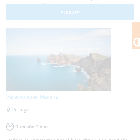
de Europa y disfrutar de un gran patrimonio cultural
perfectamente conservado. Malta consta con tres islas
VER RUTA
principales llamadas Malta, Gozo y Comino. No lo dudes
más y, ¡Viaja a Malta!¡Te encantará!
Vacaciones en Madeira
Portugal
Duración 7 dias