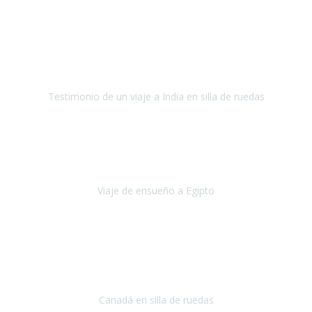
Fuerteventura
Septiembre 2022
La organización de mi viaje a la India fue excelente, los hoteles
estaban bien elegidos, el guía y el conductor cumplieron con su
cometido.
Testimonio de un viaje a India en silla de ruedas
India
Octubre 2022
Uno de los sueños de mi esposa y mío
, casi desde el día en que
nos conocimos
era poder visitar a Egipto
.
Viaje de ensueño a Egipto
Egipto
Octubre 2022
Ha sido una semana inolvidable en
Niagara y Toronto
(Canadá)
cumpliendo un sueño después de haberlo tenido que anular por el
COVID-19 en el año 2020.
Canadá en silla de ruedas