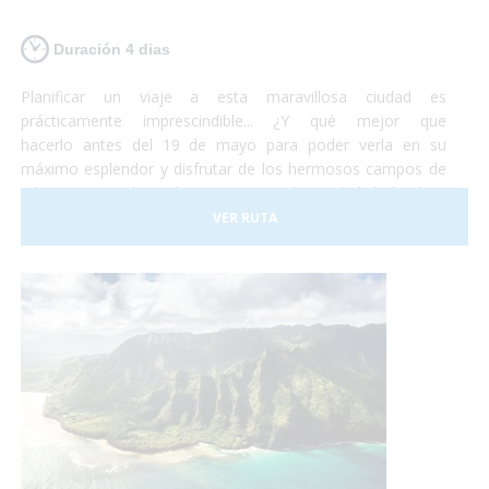
Duración 4 dias
Planificar un viaje a esta maravillosa ciudad es
prácticamente imprescindible... ¿Y qué mejor que
hacerlo antes del 19 de mayo para poder verla en su
máximo esplendor y disfrutar de los hermosos campos de
tulipanes que la rodean? Viajar a la ciudad holandesa
de Ámsterdam es posible para todo el mundo. Se trata de
VER RUTA
una ciudad totalmente adaptada para personas con
movilidad reducida o usuarios en silla de ruedas. No lo
dudes más y, ¡Planifica tu viaje a Ámsterdam!¡Antes de que
se sequen los tulipanes!