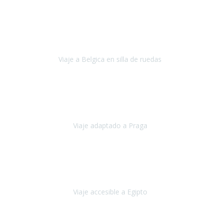
Alemania
Agosto, 2023
Lo primero, deciros que
voy en silla de ruedas
y era el primer
viaje que hacía con mi hermana.
Viaje a Belgica en silla de ruedas
Bélgica
Junio, 2023
Hemos confiado en Travel Xperience por tercera vez
y
esperamos hacerlo nuevamente el próximo verano.
Viaje adaptado a Praga
Praga
Mayo, 2023
Queremos agradecer a Travel Xperience la organización de este
viaje.
Viaje accesible a Egipto
Egipto
Marzo, 2023