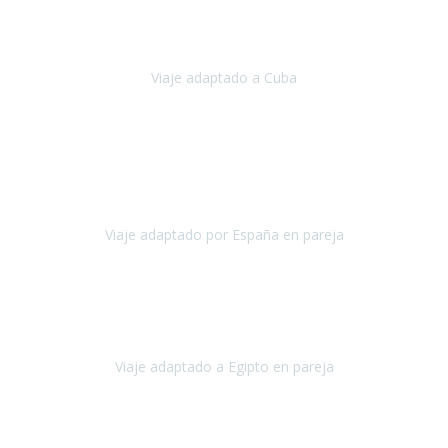
Hemos vivido un viaje que pensábamos que nunca podríamos llevar
a cabo.
Viaje adaptado a Cuba
Cuba
Abril, 2023
Estimada Julieta, antes que nada, quiero felicitarte y agradecerte por
la excelente planificación, coordinación y disposición
para que
nuestro viaje a España haya sido una experiencia inol
Viaje adaptado por España en pareja
España
Octubre, 2023
El viaje a Egipto ha sido precioso. Tenía ganas de hacer este viaje
pero me daba un poco miedo porque me habían dicho que el pais
no estaba nada adaptado.
Viaje adaptado a Egipto en pareja
Egipto
Mayo, 2023
Es la segunda vez que viajo con Travel Xperience y habrá más.