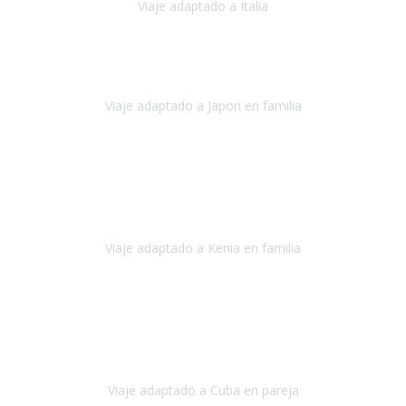
Viaje adaptado a Italia
Italia
Octubre 2023
Lo primero daros las gracias a Belén y a todo el equipo. Nos hemos
sentido totalmente respaldados por vosotros en todo momento.
Viaje adaptado a Japon en familia
Japón
Octubre 2023
El viaje
, el país, los paisajes, la gente,
todo genial
y precioso, nos
han cuidado en cada momento y detalle,
los hoteles
son
impresionantes,
Viaje adaptado a Kenia en familia
Kenia
Agosto 2023
La atención ha sido estupenda
durante todo el proceso, al
tratarse de un viaje privado para mi y mi mujer todos los traslados
los hicimos en coches,
al más mínimo problema
Viaje adaptado a Cuba en pareja