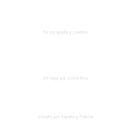
Julio 2019
Queremos daros las gracias por el viaje que nos habeis organizado.
Ha salido todo muy bien y hemos disfrutado mucho.
De escapada a Londres
Londres
Agosto 2019
Gracias a Travel Xperience por hacer de Costa Rica un
estupendo destino accesible
para las personas con movilidad
reducida.
De viaje por Costa Rica
Costa Rica
Julio 2019
Pasamos unos días inolvidables
, se cuidaron todos los detalles
desde los hoteles con ubicaciones estratégicas cercanos a los
lugares más emblemáticos de cada
Circuito por España y Francia
España y Francia
Septiembre 2019