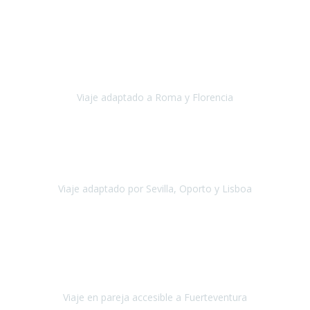
Europa
Septiembre 2022
Agradecer una vez más a Travel-Xperience
por su trabajo y
profesionalidad. Organización diez, tanto en aeropuertos, estación
de tren, asistencias, hoteles y material.
Viaje adaptado a Roma y Florencia
Roma y Florencia
Octubre 2022
Viajamos desde México. Tuvimos una muy buena experiencia y les
agradezco vuestro apoyo. Lo pasamos super. Las guías
maravillosas ambas, el Portus Cale, súper en todos sentidos.
Viaje adaptado por Sevilla, Oporto y Lisboa
Andalucía y Portugal
Octubre 2022
Hola Belén buenos días! Ya volvimos ayer y hemos descansado un
poco, quería agradecerte el trabajo que hiciste ya que el viaje ha
salido de 10.
Viaje en pareja accesible a Fuerteventura