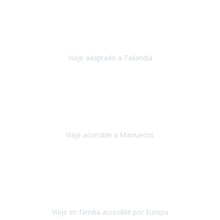
Cuba
Febrero 2023
Tailandia era uno de los viajes que desde siempre tenía en mente y
he vuelto encantado de la vida, he alucinado.
Viaje adaptado a Tailandia
Tailandia
Noviembre 2022
Nuestra experiencia ha sido inmejorable.
La atención que nos
brindaron Abdeljalil y Khadija en el Riad fue al más puro estilo
'padres', siempre cuidadosos, cari
Viaje accesible a Marruecos
Marruecos
Octubre 2022
Nuestra experiencia con Travel Xperience fue muy positiva
,
desde el inicio de los preparativos del viaje atendieron cada una de
nuestras inquietudes, solicitude
Viaje en familia accesible por Europa