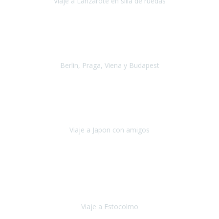
Viaje a Lanzarote en silla de ruedas
Lanzarote
Julio 2021
Por primera vez decidimos hacer un viaje que incluyera
varios paises
, algo que nos preocupaba mucho por coger varios
transportes, diferentes hoteles, alquiler
Berlin, Praga, Viena y Budapest
Alemania, Chequia, Austria y Budapest
Agosto 2019
Padezco de una enfermedad degenerativa
y, a día de hoy,
camino con ayuda de un bastón y teniendo cada vez más
dificultades con las barreras arquitectónicas y
Viaje a Japon con amigos
Japón
Julio 2019
El viatge a Estocolm amb l’organització de Travel Xperience
ha estat un èxit total.
Des de els consells per poder portar les
bateries de liti a l’avió,
sort del que ens ha
Viaje a Estocolmo
Estocolmo