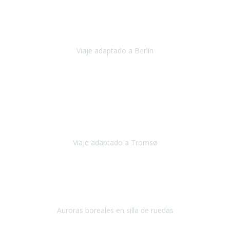
Nuestro viaje familiar a Berlín
organizado por Travel Xperience
ha sido fantástico
, desde el inicio con los preparativos y luego allí
en destino con los traslados
Viaje adaptado a Berlín
Berlín
Diciembre 2023
Este viaje a Tromsø nos ha permitido llegar a sitios y hacer
actividades que no habríamos podido imaginar: ver las auroras
boreales en un cielo estrellado a casi -12ºC, contemplar las ballenas
en
Viaje adaptado a Tromsø
Tromsø, Noruega
Noviembre 2023
Hola equipo!
Pues la vuelta a la realidad es dura, sobretodo después de unas
vacaciones de ensueño.
Auroras boreales en silla de ruedas
Tromso, Noruega