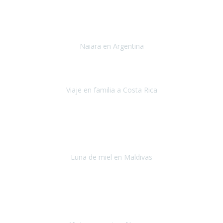
Toronto y Niágara
Julio 2022
Si tengo que describir mi viaje a Argentina en una palabra seria,
INCREIBLE.
Naiara en Argentina
Argentina
Junio 2022
"HA SIDO UN VIAJE ESPECTACULAR - UN VIAJE CON MAYUSCULAS"
Viaje en familia a Costa Rica
Costa Rica
Julio 2022
Después del accidente, ha sido muy complejo y difícil organizar
viajes.
Luna de miel en Maldivas
Maldivas
Agosto de 2022
El viaje fue sobre ruedas desde un principio, no pensé que
viajar en
avión en sillas de ruedas eléctricas
sería tan sencillo.