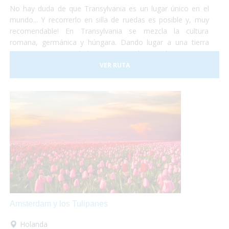
No hay duda de que Transylvania es un lugar único en el
mundo... Y recorrerlo en silla de ruedas es posible y, muy
recomendable! En Transylvania se mezcla la cultura
romana, germánica y húngara. Dando lugar a una tierra
compuesta por ciudades muy variadas, tradiciones muy
diferentes, artes y estilos de vida muy diversos. No lo dudes
VER RUTA
más y haz las maletas para ir a conocer Rumania... ¡Te
encantará!
Amsterdam y los Tulipanes
Holanda