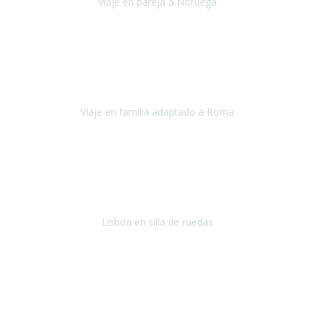
Viaje en pareja a Noruega
Noruega
Agosto 2022
Sinceramente disfrutar con la familia y la tranquilidad que nos dáis
en Travel Xperience es lo mejor del viaje. Sin problemas y con la
confianza plena en que todo iba a salir bien.
Viaje en familia adaptado a Roma
Roma y Pompeya
Julio 2022
En general: súper súper súper bien!
Habitación bien adaptada
,
gente muy amable y dispuesta, guias y tours muy adecuados.... y
todo muy bien organizado! Así da gusto..!
Lisboa en silla de ruedas
Lisboa
agosto de 2022
Era mi primer viaje en avión, elegí como destino la ciudad de la luz,
París. Y no me defraudó. Fue una semana increíble, desde la ida, en
Sevilla, hasta la vuelta.