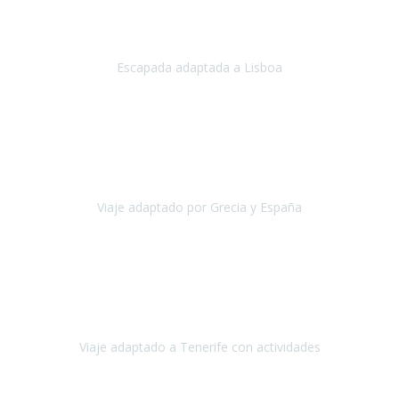
Acabo de regresar de
Lisboa
, una ciudad maravillosa con una gente
impresionante.
Escapada adaptada a Lisboa
Lisboa
Abril, 2024
Primero que nada, agradecerles de parte de Christian, Emilio y mi
persona por estar al pendiente en nuestro viaje, resolviendo
rápidamente los imprevistos que en una travesía como estas siemp
Viaje adaptado por Grecia y España
Grecia y España
Octubre, 2023
Destino: Tenerife sur, cerca de la playa de los cristianos. Hotel Sol y
Mar: un hotel totalmente adaptado, donde todo son comodidades.
¡Tiene todas las instalaciones adaptadas!
Viaje adaptado a Tenerife con actividades
Tenerife, España
Abril, 2024