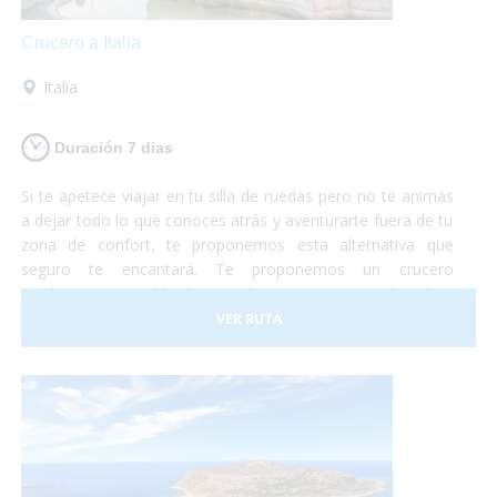
Crucero a Italia
Italia
Duración 7 dias
Si te apetece viajar en tu silla de ruedas pero no te animas
a dejar todo lo que conoces atrás y aventurarte fuera de tu
zona de confort, te proponemos esta alternativa que
seguro te encantará. Te proponemos un crucero
totalmente accesible de Barcelona a Roma en el cual te
embarcarás con tu propio vehículo para luego poder
VER RUTA
conocer roma y los alrededores según te apetezca.