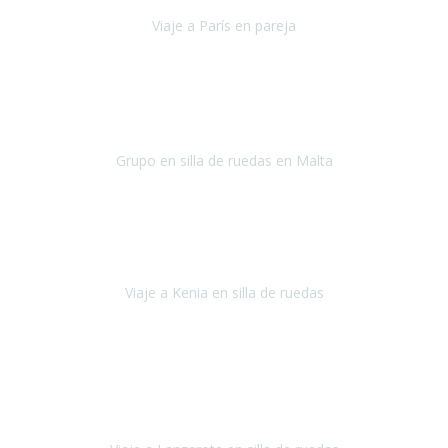
Viaje a París en pareja
París
septiembre de 2021
Acabo de llegar de Malta y el grupo de wasap no deja de sonar, con
fotos o con comentarios sobre como lo hemos pasado.
Grupo en silla de ruedas en Malta
Malta
Agosto 2021
Somos una familia con dos niños pequeños y yo tengo una
enfermedad degenerativa que ya no permite caminar, sin embargo
a todos nos encanta viajar.
Viaje a Kenia en silla de ruedas
Kenia
Junio 2021
Si tienes movilidad reducida o eres usuario/a de silla de ruedas o
sillamóvil y te da miedo viajar porque no sabes con las barreras que
te vas a encontrar, ponte en contacto con