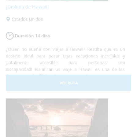
¡Disfruta de Hawaii!
Estados Unidos
Duración 14 dias
¿Quien no sueña con viajar a Hawaii? Resulta que es un
destino ideal para pasar unas vacaciones increíbles y
¡totalmente accesible para personas con
discapacidad! Planificar un viaje a Hawaii es una de las
decisiones más fáciles de tomar... Simplemente porque es
un lugar increíble que permite cualquier tipo de
VER RUTA
experiencia. Todo esto, de la mano de una cultura antigua
muy simpática y hospitalaria, que harán de tus vacaciones
¡una experiencia única e inolvidable!