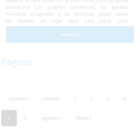
Madeira se caracterizan por el buen clima y una geografía
asombrosa. Los pueblitos pintorescos, las grandes
montañas escarpadas y las hermosas playas hacen
de Madeira un lugar ideal para pasar unas
vacaciones, increíbles y totalmente accesibles para
personas con discapacidad o usuarios de silla de ruedas. En
VER RUTA
2017 la ciudad de Funchal recibió el premio a la Ciudad
Accesible. Así que no lo dudes más y, ¡Vete a Madeira!¡Te
encantará!
Páginas
« primera
‹ anterior
1
2
3
4
5
6
siguiente ›
última »