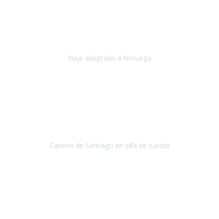
Noviembre 2023
Nuestro viaje familiar a Noruega, organizado por Travel Xperience,
ha sido un un éxito. Todo ha estado organizado
cronométricamente, desde traslados y hoteles a los viajes en barco.
Viaje adaptado a Noruega
Noruega
Agosto 2023
A través de este medio quería dejar mi comentario sobre la
excelente logística que diseñó Travel Xperience para que mi hijo
Conrado lograra el gran objetivo de recorrer el Camino de Santiago
de Co
Camino de Santiago en silla de ruedas
Camino de Santiago
Julio 2023
Para mí fue un servicio muy acorde a mis necesidades además,
ustedes siempre estuvieron muy atentos a cualquier consulta que
necesitáramos.