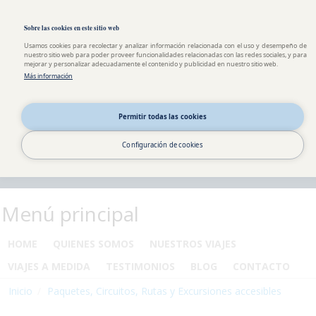
Pasar al contenido principal
Toggle high contrast
Sobre las cookies en este sitio web
Usamos cookies para recolectar y analizar información relacionada con el uso y desempeño de
nuestro sitio web para poder proveer funcionalidades relacionadas con las redes sociales, y para
mejorar y personalizar adecuadamente el contenido y publicidad en nuestro sitio web.
Más información
Permitir todas las cookies
Configuración de cookies
Menú principal
HOME
QUIENES SOMOS
NUESTROS VIAJES
VIAJES A MEDIDA
TESTIMONIOS
BLOG
CONTACTO
Inicio
Paquetes, Circuitos, Rutas y Excursiones accesibles