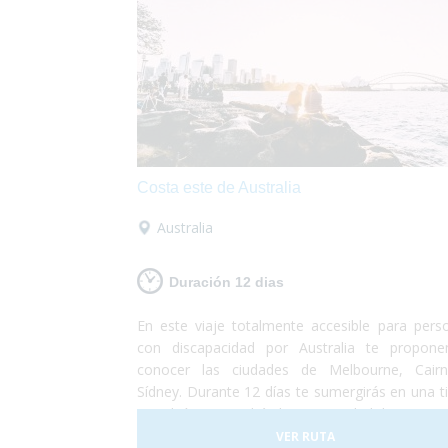
Costa este de Australia
Australia
Duración 12 dias
En este viaje totalmente accesible para pers
con discapacidad por Australia te propon
conocer las ciudades de Melbourne, Cair
Sídney. Durante 12 días te sumergirás en una ti
paradisíaca y tendrás la oportunidad de conocer
imponentes 12 apóstoles, nadar en la gran bar
VER RUTA