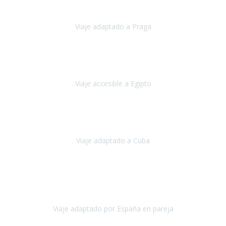
Travel Xperience por tercera vez
y esperamos hacerlo nuevament
Viaje adaptado a Praga
Praga
Mayo, 2023
Queremos agradecer a Travel Xperience la organización de este viaje
Viaje accesible a Egipto
Egipto
Marzo, 2023
os vivido un viaje que pensábamos que nunca podríamos llevar a c
Viaje adaptado a Cuba
Cuba
Abril, 2023
y agradecerte por la excelente planificación, coordinación y disposició
experiencia inol
Viaje adaptado por España en pareja
España