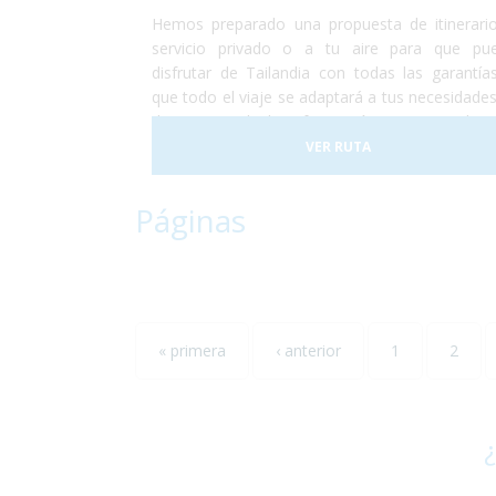
Hemos preparado una propuesta de itinerari
servicio privado o a tu aire para que pu
disfrutar de Tailandia con todas las garantía
que todo el viaje se adaptará a tus necesidades
daremos toda la información que consider
indispensable para que no te encuentres
VER RUTA
ningún problema que haga que no disfrutes de 
la experiencia.
Páginas
« primera
‹ anterior
1
2
¿