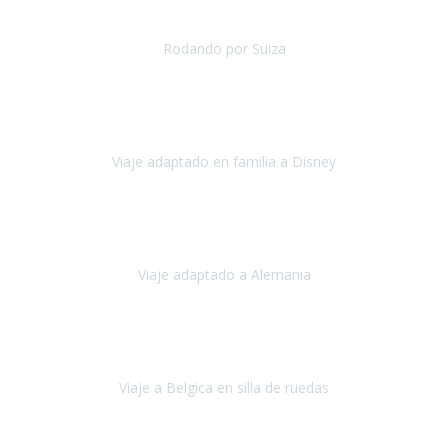
uestra primera experiencia de viaje con silla de ruedas y teníamos al
Rodando por Suiza
Suiza
Julio 2024
paración del viaje fue maravillosa, tanto los hoteles como los itinera
Viaje adaptado en familia a Disney
Disney y París
Julio, 2023
Buenos días!!
Viaje adaptado a Alemania
Alemania
Agosto, 2023
deciros que
voy en silla de ruedas
y era el primer viaje que hacía c
Viaje a Belgica en silla de ruedas
Bélgica
Junio, 2023