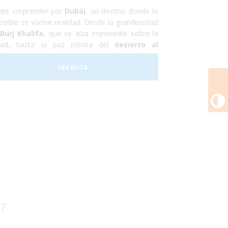
ate sorprender por
Dubái
, un destino donde lo
osible se vuelve realidad. Desde la grandiosidad
Burj Khalifa
, que se alza imponente sobre la
dad, hasta la paz infinita del
desierto al
rdecer
, este viaje es una invitación a explorar
mundo de contrastes.
VER RUTA
C
 ?