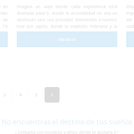
o en
Imagina un viaje donde cada experiencia está
Déj
edas
diseñada para ti, donde la accesibilidad no sea un
imp
s de
obstáculo sino una prioridad. Bienvenido a nuestro
del
. Te
tour por Japón, donde la tradición milenaria y la
ciu
amos
innovación tecnológica se fusionan en una
ata
 con
experiencia única, adaptada para viajeros en silla de
un 
VER RUTA
toda
ruedas.
3
4
5
6
 No encuentras el destino de tus sueños
¡ Contacta con nosotros y dinos dónde te gustaría ir !