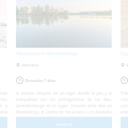
Vacaciones en Brandemburgo
Egi
Alemania
Duración 7 dias
onas
Si deseas relajarte en un lugar donde la paz y la
Prá
emos
tranquilidad son los protagonistas de los días,
con
ns y
¡Brandemburgo es tu lugar!. Durante siete días en
con
erra
Rheinsberg y el Centro de Vacaciones Los Abedules
est
 los
podrás realizar diferentes visitas tanto culturales
orí
rera
como deportivas en los difernetes pueblos, lagos y
del
VER RUTA