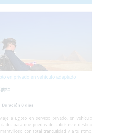
go adentrarte por el Nilo a descubrir los tesoros
 alberga este país. Egipto es un lugar fantástico
accesible para personas con movilidad
ducida. Sólo debes preocuparte por
frutar. ¡Nosotros nos encargamos del resto!
pto en privado en vehículo adaptado
Egipto
Duración 8 dias
viaje a Egipto en servicio privado, en vehículo
ptado, para que puedas descubrir este destino
 maravilloso con total tranquilidad y a tu ritmo.