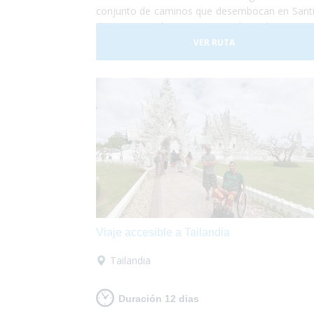
conjunto de caminos que desembocan en Sant
de Compostela que vienen de todas parte
Europa, hay más de 80.000 km señalizados
VER RUTA
deberás preocuparte por nada, sólo de disfruta
la etapa ya que nosotros nos encargaremos
equipaje, alojamiento, traslados... ¡Po
elegir cualquiera de los dos tramos, o los dos!
Viaje accesible a Tailandia
Tailandia
Duración 12 dias