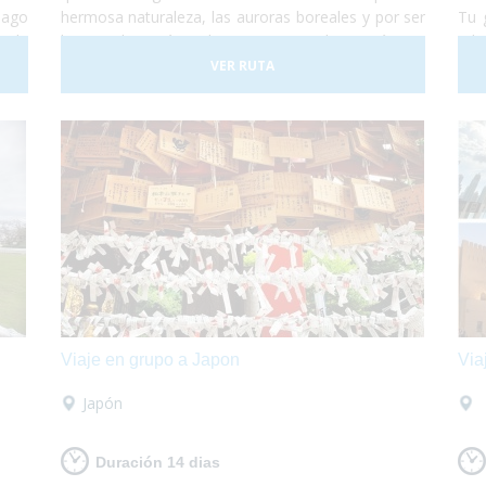
iago
hermosa naturaleza, las auroras boreales y por ser
Tu 
s de
la Casa de Papá Noel. ¡Laponia es un lugar mágico!
ada
. No
Des
VER RUTA
r de
sob
 del
drás
Viaje en grupo a Japon
Via
Japón
Duración 14 dias