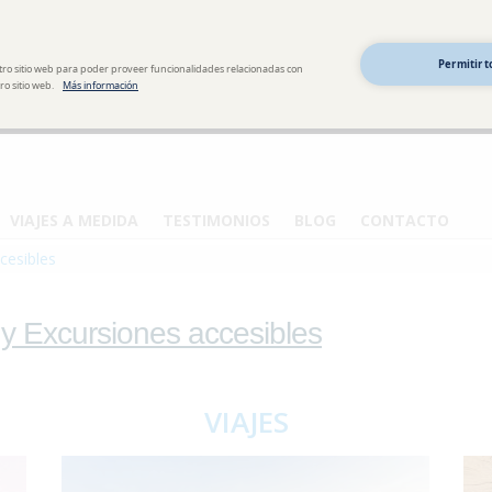
Permitir t
tro sitio web para poder proveer funcionalidades relacionadas con
o sitio web.
Más información
VIAJES A MEDIDA
TESTIMONIOS
BLOG
CONTACTO
cesibles
 y Excursiones accesibles
VIAJES