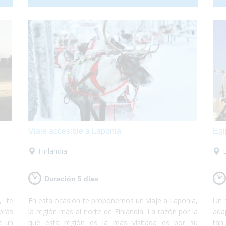
días
bosques frondosos. Todas las actividades te
lue
 está
fascinarán y son accesibles para personas con
que
discapacidad o usuarios de silla de ruedas.
y 
re
dis
Viaje accesible a Laponia
Egi
Finlandia
Duración 5 dias
, te
En esta ocasión te proponemos un viaje a Laponia,
Un 
brás
la región más al norte de Finlandia. La razón por la
ada
e un
que esta región es la más visitada es por su
tan