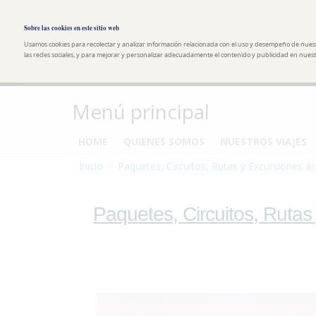
Pasar al contenido principal
Toggle high contrast
Sobre las cookies en este sitio web
Usamos cookies para recolectar y analizar información relacionada con el uso y desempeño de nues
las redes sociales, y para mejorar y personalizar adecuadamente el contenido y publicidad en nuestr
Menú principal
HOME
QUIENES SOMOS
NUESTROS VIAJES
Inicio
Paquetes, Circuitos, Rutas y Excursiones ac
Paquetes, Circuitos, Rutas