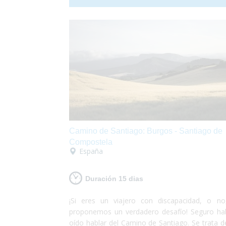
de coral, conocer la fauna local y pasar unos 
fantásticos en la ciudad de Sídney. ¡Australia te
esperando!
Camino de Santiago: Burgos - Santiago de
Compostela
España
Duración 15 dias
¡Si eres un viajero con discapacidad, o no
proponemos un verdadero desafío! Seguro ha
oído hablar del Camino de Santiago. Se trata d