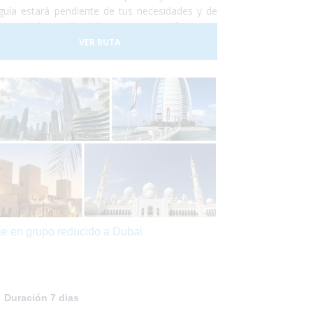
guía estará pendiente de tus necesidades y de
ptar el desarrollo del viaje a tus preferencias.
cubre el Egipto más auténtico, accesible y,
VER RUTA
re todo, ¡sin preocupaciones!
je en grupo reducido a Dubai
Duración 7 dias