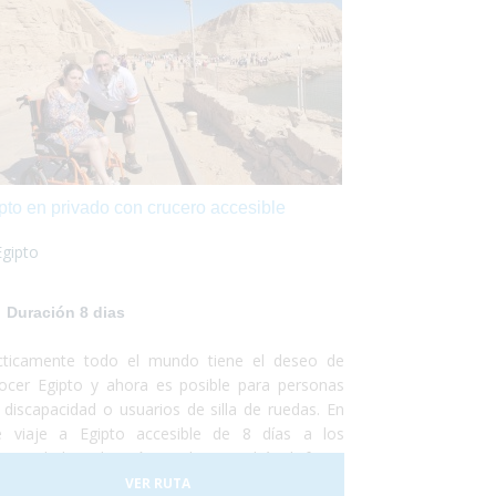
pto en privado con crucero accesible
Egipto
Duración 8 dias
cticamente todo el mundo tiene el deseo de
ocer Egipto y ahora es posible para personas
 discapacidad o usuarios de silla de ruedas. En
e viaje a Egipto accesible de 8 días a los
genes de la civilización moderna podrás disfrutar
 hermosa y "caótica" ciudad de El Cairo para
VER RUTA