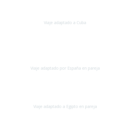
Hemos vivido un viaje que pensábamos que nunca podríamos llevar
a cabo.
Viaje adaptado a Cuba
Cuba
Abril, 2023
Estimada Julieta, antes que nada, quiero felicitarte y agradecerte por
la excelente planificación, coordinación y disposición
para que
nuestro viaje a España haya sido una experiencia inol
Viaje adaptado por España en pareja
España
Octubre, 2023
El viaje a Egipto ha sido precioso. Tenía ganas de hacer este viaje
pero me daba un poco miedo porque me habían dicho que el pais
no estaba nada adaptado.
Viaje adaptado a Egipto en pareja
Egipto
Mayo, 2023
Es la segunda vez que viajo con Travel Xperience y habrá más.