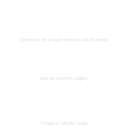
Fuerteventura
Septiembre 2022
La organización de mi viaje a la India fue excelente, los hoteles
estaban bien elegidos, el guía y el conductor cumplieron con su
cometido.
Testimonio de un viaje a India en silla de ruedas
India
Octubre 2022
Uno de los sueños de mi esposa y mío
, casi desde el día en que
nos conocimos
era poder visitar a Egipto
.
Viaje de ensueño a Egipto
Egipto
Octubre 2022
Ha sido una semana inolvidable en
Niagara y Toronto
(Canadá)
cumpliendo un sueño después de haberlo tenido que anular por el
COVID-19 en el año 2020.
Canadá en silla de ruedas