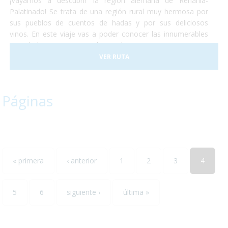
¡Vayamos a descubrir la región alemana de Renania-
Palatinado! Se trata de una región rural muy hermosa por
sus pueblos de cuentos de hadas y por sus deliciosos
vinos. En este viaje vas a poder conocer las innumerables
actividades que se pueden realizar en Renania ya sean
catas de vinos, paseos en tren o la visita de algún museo...
VER RUTA
todos ellos accesibles para personas con discapacidad. ¡No
lo dudes más y escápate conocer el sur-oeste alemán!
Páginas
« primera
‹ anterior
1
2
3
4
5
6
siguiente ›
última »