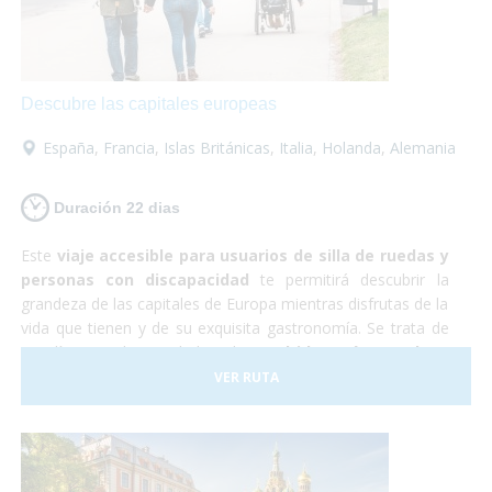
increíble en la que no tendrás que preocuparte por
nada... ¡Sólo en disfrutar!
Descubre las capitales europeas
España
,
Francia
,
Islas Británicas
,
Italia
,
Holanda
,
Alemania
Duración 22 dias
Este
viaje accesible para usuarios de silla de ruedas y
personas con discapacidad
te permitirá descubrir la
grandeza de las capitales de Europa mientras disfrutas de la
vida que tienen y de su exquisita gastronomía. Se trata de
22 días por las ciudades de
Madrid, París, Londres,
Ámsterdam, Berlín, Praga, Budapest y Roma
. Son
VER RUTA
todas muy diferentes entre sí y cada una es más hermosa
que la otra. Realmente serán unas
vacaciones de
ensueño.
Resulta que Europa es un
destino ideal para
personas con movilidad reducida
ya que contamos con