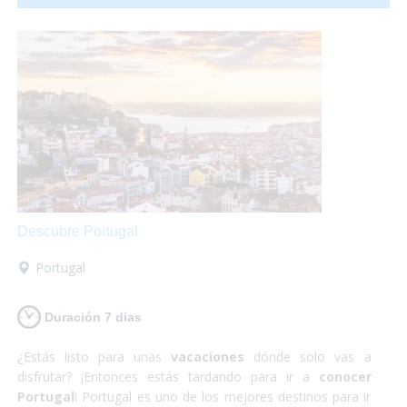
relativamente pequeño para la cantidad de gente que lo
habita y no es para nada caótico en comparación a las
otras grandes ciudades del mundo. ¡Sí que si lo que buscas
es
algo totalmente diferente
pero
enriquecedor
tu
destino es Japón! Además nosotros nos encargamos
de
satisfacer todas tus necesidades
y proporcionarte
el material y la información que requieras para hacer
que
estas vacaciones sean las mejores
que puedas
tener! Así que escápate a conocer Japón y,
¡Sólo disfruta!
Descubre Portugal
Portugal
Duración 7 dias
¿Estás listo para unas
vacaciones
dónde solo vas a
disfrutar? ¡Entonces estás tardando para ir a
conocer
Portugal
! Portugal es uno de los mejores destinos para ir