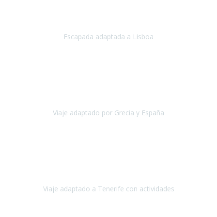
Acabo de regresar de
Lisboa
, una ciudad maravillosa con una gente
impresionante.
Escapada adaptada a Lisboa
Lisboa
Abril, 2024
Primero que nada, agradecerles de parte de Christian, Emilio y mi
persona por estar al pendiente en nuestro viaje, resolviendo
rápidamente los imprevistos que en una travesía como estas siemp
Viaje adaptado por Grecia y España
Grecia y España
Octubre, 2023
Destino: Tenerife sur, cerca de la playa de los cristianos. Hotel Sol y
Mar: un hotel totalmente adaptado, donde todo son comodidades.
¡Tiene todas las instalaciones adaptadas!
Viaje adaptado a Tenerife con actividades
Tenerife, España
Abril, 2024