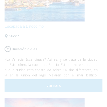
Escapada a Estocolmo
Suecia
Duración 5 dias
¿La Venecia Escandinava? Así es, y se trata de la ciudad
de Estocolmo, la capital de Suecia. Este nombre se debe a
que la ciudad está construida sobre 14 islas diferentes, en
la en la union del lago Mälaren con el mar Báltico,
comunicadas por más de cincuenta puentes. No sólo es la
capital de Suecia sino que se la puede considerar como una
VER RUTA
de las capitales del mundo, líder en muchos de los campos
que existen. Es una ciudad que funciona a la perfección
y dan ganas de quedarse. No debes pensártelo dos veces
y, ¡Vete ya a conocer la fantástica ciudad de Estocolmo!¡No