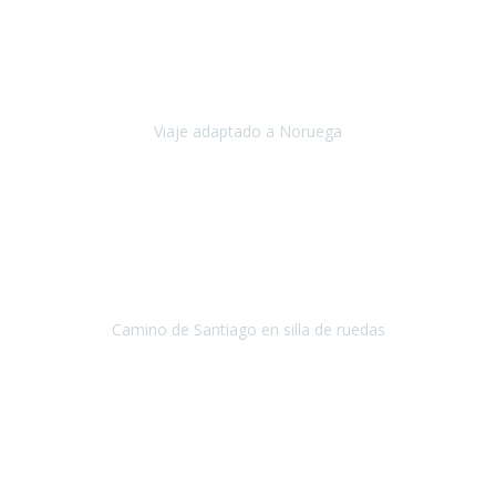
Noviembre 2023
Nuestro viaje familiar a Noruega, organizado por Travel Xperience,
ha sido un un éxito. Todo ha estado organizado
cronométricamente, desde traslados y hoteles a los viajes en barco.
Viaje adaptado a Noruega
Noruega
Agosto 2023
A través de este medio quería dejar mi comentario sobre la
excelente logística que diseñó Travel Xperience para que mi hijo
Conrado lograra el gran objetivo de recorrer el Camino de Santiago
de Co
Camino de Santiago en silla de ruedas
Camino de Santiago
Julio 2023
Para mí fue un servicio muy acorde a mis necesidades además,
ustedes siempre estuvieron muy atentos a cualquier consulta que
necesitáramos.