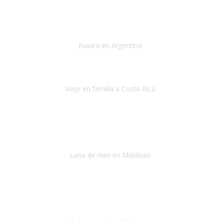
Toronto y Niágara
Julio 2022
Si tengo que describir mi viaje a Argentina en una palabra seria,
INCREIBLE.
Naiara en Argentina
Argentina
Junio 2022
"HA SIDO UN VIAJE ESPECTACULAR - UN VIAJE CON MAYUSCULAS"
Viaje en familia a Costa Rica
Costa Rica
Julio 2022
Después del accidente, ha sido muy complejo y difícil organizar
viajes.
Luna de miel en Maldivas
Maldivas
Agosto de 2022
El viaje fue sobre ruedas desde un principio, no pensé que
viajar en
avión en sillas de ruedas eléctricas
sería tan sencillo.