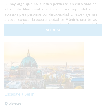
¡Si hay algo que no puedes perderte en esta vida es
el sur de Alemania!
Y se trata de un viaje totalmente
accesible para personas con discapacidad. En este viaje van
a poder conocer la popular ciudad de
Múnich
, una de las
ciudades más importantes del mundo, y la hermosa ciudad
medieval de
Núremberg
. No lo dudes más y atrévete
VER RUTA
a
viajar en tu silla de ruedas
por el sur de Alemania.
Nosotros nos encargaremos de todo y tu,
¡Sólo deberás
disfrutar!
Escápate a Berlín
Alemania