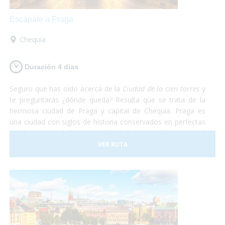
Escápate a Praga
Chequia
Duración 4 dias
Seguro que has oído acerca de la
Ciudad de la cien torres
y
te preguntarás ¿dónde queda? Resulta que se trata de la
hermosa ciudad de Praga y capital de Chequia. Praga es
una ciudad con siglos de historia conservados en perfectas
condiciones. Debido a esto, la Ciudad Vieja de Praga está
considerada Patrimonio de la Humanidad por la UNESCO.
VER RUTA
De Praga solamente te irás maravillado. Te aseguramos
que después de recorrer todas las callecitas del centro,
visitar el castillo y comer en el subsuelo del ayuntamiento
con una rica cerveza tradicional estarás sin palabras. Así
que escápate a conocer Praga, en el corazón de Europa
¡Sólo disfruta!