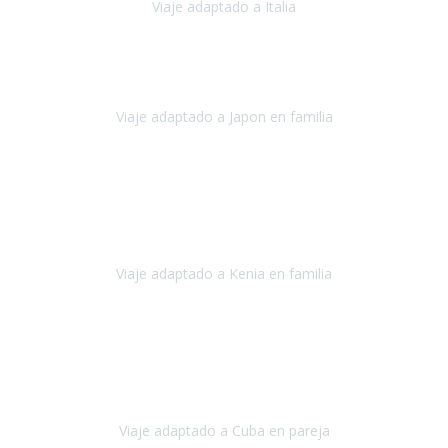
Viaje adaptado a Italia
Italia
Octubre 2023
Lo primero daros las gracias a Belén y a todo el equipo. Nos hemos
sentido totalmente respaldados por vosotros en todo momento.
Viaje adaptado a Japon en familia
Japón
Octubre 2023
El viaje
, el país, los paisajes, la gente,
todo genial
y precioso, nos
han cuidado en cada momento y detalle,
los hoteles
son
impresionantes,
Viaje adaptado a Kenia en familia
Kenia
Agosto 2023
La atención ha sido estupenda
durante todo el proceso, al
tratarse de un viaje privado para mi y mi mujer todos los traslados
los hicimos en coches,
al más mínimo problema
Viaje adaptado a Cuba en pareja