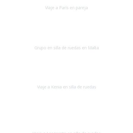
Viaje a París en pareja
París
septiembre de 2021
Acabo de llegar de Malta y el grupo de wasap no deja de sonar, con
fotos o con comentarios sobre como lo hemos pasado.
Grupo en silla de ruedas en Malta
Malta
Agosto 2021
Somos una familia con dos niños pequeños y yo tengo una
enfermedad degenerativa que ya no permite caminar, sin embargo
a todos nos encanta viajar.
Viaje a Kenia en silla de ruedas
Kenia
Junio 2021
Si tienes movilidad reducida o eres usuario/a de silla de ruedas o
sillamóvil y te da miedo viajar porque no sabes con las barreras que
te vas a encontrar, ponte en contacto con