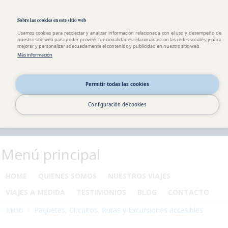
Pasar al contenido principal
Toggle high contrast
Sobre las cookies en este sitio web
Usamos cookies para recolectar y analizar información relacionada con el uso y desempeño de
nuestro sitio web para poder proveer funcionalidades relacionadas con las redes sociales, y para
mejorar y personalizar adecuadamente el contenido y publicidad en nuestro sitio web.
Más información
Permitir todas las cookies
Configuración de cookies
Menú principal
HOME
QUIENES SOMOS
NUESTROS VIAJES
VIAJES A MEDIDA
TESTIMONIOS
BLOG
CONTACTO
Inicio
Paquetes, Circuitos, Rutas y Excursiones accesibles