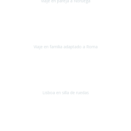
Viaje en pareja a Noruega
Noruega
Agosto 2022
Sinceramente disfrutar con la familia y la tranquilidad que nos dáis
en Travel Xperience es lo mejor del viaje. Sin problemas y con la
confianza plena en que todo iba a salir bien.
Viaje en familia adaptado a Roma
Roma y Pompeya
Julio 2022
En general: súper súper súper bien!
Habitación bien adaptada
,
gente muy amable y dispuesta, guias y tours muy adecuados.... y
todo muy bien organizado! Así da gusto..!
Lisboa en silla de ruedas
Lisboa
agosto de 2022
Era mi primer viaje en avión, elegí como destino la ciudad de la luz,
París. Y no me defraudó. Fue una semana increíble, desde la ida, en
Sevilla, hasta la vuelta.