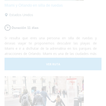
Miami y Orlando en silla de ruedas
Estados Unidos
Duración 11 dias
Si resulta que eres una persona en silla de ruedas y
deseas viajar te proponemos descubrir las playas de
Miami e ir a disfrutar de la adrenalina en los parques de
atracciones de Orlando. Miami es una de las ciudades más
grandes del país y con una gran diversidad cultural. Se trata
de un lugar de gran influencia caribeña y hermosas
VER RUTA
playas mezclado con grandes edificios y gran lujo. En este
viaje te proponemos destinar unos días a descubrir la
ciudad y sus lugares característicos como la Pequeña
Habana, el Downtown, Bahía Vizcaína y al mismo tiempo
conocer las reservas naturales con muchas especies en
peligro de extinción. La segunda parte del viaje se
desarrolla en la ciudad de Orlando. ¡No lo dudes más y vete
de vacaciones a Miami y Orlando! Será una experiencia