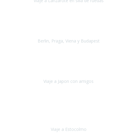
Viaje a Lanzarote en silla de ruedas
Lanzarote
Julio 2021
Por primera vez decidimos hacer un viaje que incluyera
varios paises
, algo que nos preocupaba mucho por coger varios
transportes, diferentes hoteles, alquiler
Berlin, Praga, Viena y Budapest
Alemania, Chequia, Austria y Budapest
Agosto 2019
Padezco de una enfermedad degenerativa
y, a día de hoy,
camino con ayuda de un bastón y teniendo cada vez más
dificultades con las barreras arquitectónicas y
Viaje a Japon con amigos
Japón
Julio 2019
El viatge a Estocolm amb l’organització de Travel Xperience
ha estat un èxit total.
Des de els consells per poder portar les
bateries de liti a l’avió,
sort del que ens ha
Viaje a Estocolmo
Estocolmo