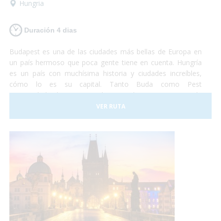
Hungria
Duración 4 dias
Budapest es una de las ciudades más bellas de Europa en
un país hermoso que poca gente tiene en cuenta. Hungría
es un país con muchísima historia y ciudades increíbles,
cómo lo es su capital. Tanto Buda como Pest
eran ciudades hermosas y ahora que lucen como una sola
son la combinación más bella que puedas imaginar. Así que
VER RUTA
si tienes unos días no te lo pienses más y vete a conocer
Budapest. Nosotros nos encargaremos de satisfacer todas
tus necesidades y tu... ¡deberás encargarte de disfrutar!