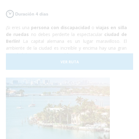
Duración 4 dias
¡Si eres una
persona con discapacidad
o
viajas en silla
de ruedas
no debes perderte la espectacular
ciudad de
Berlín!
La capital alemana es un lugar maravilloso. El
ambiente de la ciudad es increíble y encima hay una gran
cantidad de monumentos, edificios y museos por visitar. La
capital alemana es totalmente
accesible para personas
VER RUTA
con discapacidad
aunque hay que tener en cuenta que
algunas de las calles y plazas se encuentran adoquinadas y
pueden dificultar el paso a sillas de ruedas manuales. Sin
embargo nosotros nos encargaremos de todo, y tu sólo de
disfrutar.