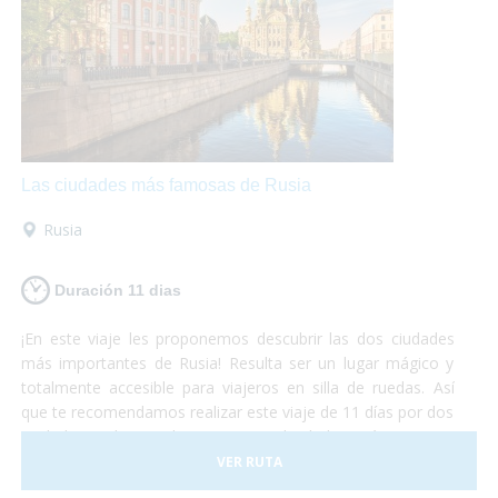
hoteles, transportes y todo tipo de
actividades
accesibles.
¡No lo duden más y atrévanse a
descubrir el continente europeo!
Unas vacaciones
diferentes
que las disfrutarán al máximo mientras se
maravillan con la belleza de estos lugares y conocen
culturas totalmente diferentes aunque se encuentren a
pocos cientos de kilómetros entre ellas.
¡Europa les
encantará!
Las ciudades más famosas de Rusia
Rusia
Duración 11 dias
¡En este viaje les proponemos descubrir las dos ciudades
más importantes de Rusia! Resulta ser un lugar mágico y
totalmente accesible para viajeros en silla de ruedas. Así
que te recomendamos realizar este viaje de 11 días por dos
ciudades realmente hermosas. No lo dudes más y vete a
conocer las principales ciudades rusas, ¡dejamos el resto
VER RUTA
para otra aventura!¡Sólo preocúpate por disfrutar al