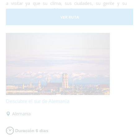
a visitar ya que su clima, sus ciudades, su gente y su
gastronomía son increíbles. Así que te proponemos una
viaje para que lo puedas descubrir en su totalidad sobre
VER RUTA
tu
silla de ruedas
sin problema alguno. ¡No lo dudes más
y vete a conocer Portugal! Nosotros nos encargamos de
organizar todo...
¡Tu sólo deberás disfrutar al máximo!
Descubre el sur de Alemania
Alemania
Duración 6 dias