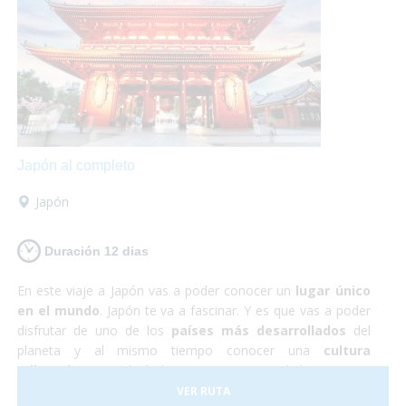
te defraudará! Y no debes preocuparte por nada, ¡Sólo de
disfrutar!
Japón al completo
Japón
Duración 12 dias
En este viaje a Japón vas a poder conocer un
lugar único
en el mundo
. Japón te va a fascinar. Y es que vas a poder
disfrutar de uno de los
países más desarrollados
del
planeta y al mismo tiempo conocer una
cultura
milenaria
que todavía hoy persiste en sus habitantes. En
Japón todo funciona a la perfección, se trata de un país
VER RUTA