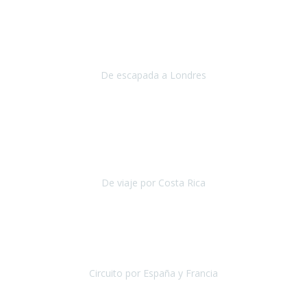
Julio 2019
Queremos daros las gracias por el viaje que nos habeis organizado.
Ha salido todo muy bien y hemos disfrutado mucho.
De escapada a Londres
Londres
Agosto 2019
Gracias a Travel Xperience por hacer de Costa Rica un
estupendo destino accesible
para las personas con movilidad
reducida.
De viaje por Costa Rica
Costa Rica
Julio 2019
Pasamos unos días inolvidables
, se cuidaron todos los detalles
desde los hoteles con ubicaciones estratégicas cercanos a los
lugares más emblemáticos de cada
Circuito por España y Francia
España y Francia
Septiembre 2019