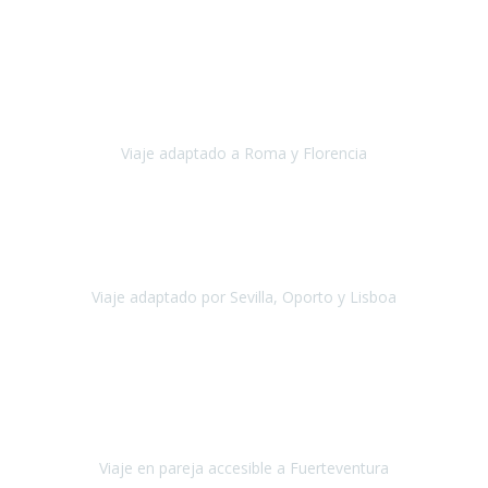
Europa
Septiembre 2022
Agradecer una vez más a Travel-Xperience
por su trabajo y
profesionalidad. Organización diez, tanto en aeropuertos, estación
de tren, asistencias, hoteles y material.
Viaje adaptado a Roma y Florencia
Roma y Florencia
Octubre 2022
Viajamos desde México. Tuvimos una muy buena experiencia y les
agradezco vuestro apoyo. Lo pasamos super. Las guías
maravillosas ambas, el Portus Cale, súper en todos sentidos.
Viaje adaptado por Sevilla, Oporto y Lisboa
Andalucía y Portugal
Octubre 2022
Hola Belén buenos días! Ya volvimos ayer y hemos descansado un
poco, quería agradecerte el trabajo que hiciste ya que el viaje ha
salido de 10.
Viaje en pareja accesible a Fuerteventura