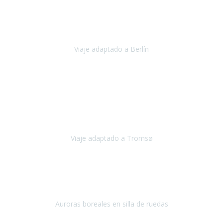
Nuestro viaje familiar a Berlín
organizado por Travel Xperience
ha sido fantástico
, desde el inicio con los preparativos y luego allí
en destino con los traslados
Viaje adaptado a Berlín
Berlín
Diciembre 2023
Este viaje a Tromsø nos ha permitido llegar a sitios y hacer
actividades que no habríamos podido imaginar: ver las auroras
boreales en un cielo estrellado a casi -12ºC, contemplar las ballenas
en
Viaje adaptado a Tromsø
Tromsø, Noruega
Noviembre 2023
Hola equipo!
Pues la vuelta a la realidad es dura, sobretodo después de unas
vacaciones de ensueño.
Auroras boreales en silla de ruedas
Tromso, Noruega