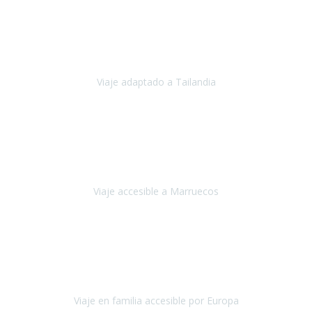
Cuba
Febrero 2023
Tailandia era uno de los viajes que desde siempre tenía en mente y
he vuelto encantado de la vida, he alucinado.
Viaje adaptado a Tailandia
Tailandia
Noviembre 2022
Nuestra experiencia ha sido inmejorable.
La atención que nos
brindaron Abdeljalil y Khadija en el Riad fue al más puro estilo
'padres', siempre cuidadosos, cari
Viaje accesible a Marruecos
Marruecos
Octubre 2022
Nuestra experiencia con Travel Xperience fue muy positiva
,
desde el inicio de los preparativos del viaje atendieron cada una de
nuestras inquietudes, solicitude
Viaje en familia accesible por Europa