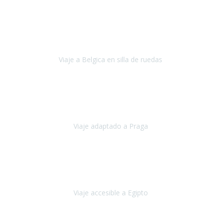
Alemania
Agosto, 2023
Lo primero, deciros que
voy en silla de ruedas
y era el primer
viaje que hacía con mi hermana.
Viaje a Belgica en silla de ruedas
Bélgica
Junio, 2023
Hemos confiado en Travel Xperience por tercera vez
y
esperamos hacerlo nuevamente el próximo verano.
Viaje adaptado a Praga
Praga
Mayo, 2023
Queremos agradecer a Travel Xperience la organización de este
viaje.
Viaje accesible a Egipto
Egipto
Marzo, 2023