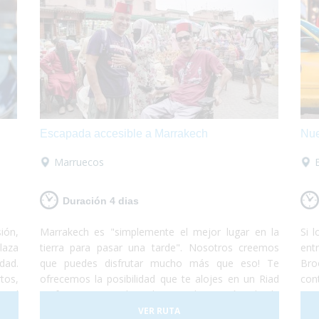
Escapada accesible a Marrakech
Nue
Marruecos
Duración 4 dias
ión,
Marrakech es "simplemente el mejor lugar en la
Si 
laza
tierra para pasar una tarde". Nosotros creemos
ent
dad.
que puedes disfrutar mucho más que eso! Te
Bro
tos,
ofrecemos la posibilidad que te alojes en un Riad
con
ta el
perfectamente adaptado en el corazón de la
Nue
s e
Medina y desde allí puedas perderte por sus
pu
VER RUTA