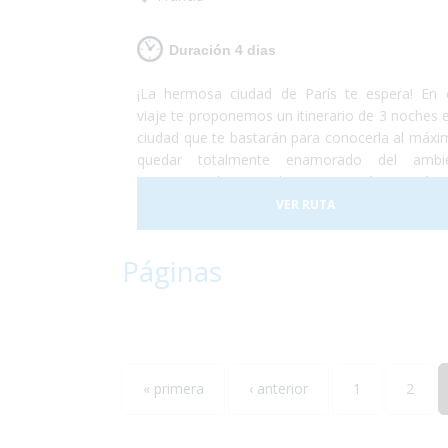
Duración 4 dias
¡La hermosa ciudad de París te espera! En 
viaje te proponemos un itinerario de 3 noches e
ciudad que te bastarán para conocerla al máxi
quedar totalmente enamorado del ambi
parisino. ¡Así que no lo pienses más y escápa
París! Sólo disfruta, nosotros nos preocupamos
VER RUTA
resto.
Páginas
« primera
‹ anterior
1
2