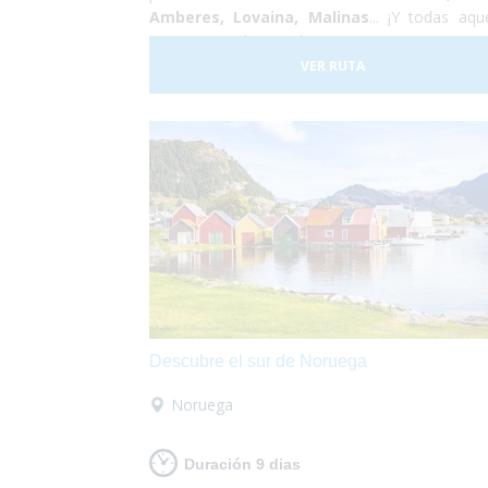
Amberes, Lovaina, Malinas
... ¡Y todas aque
otras que se les puedan ocurrir! Proponemos p
toda la estancia en Bruselas debid
VER RUTA
sus
servicios
excelentemente
adaptados
y 
buena comunicación con el resto del 
en
transporte publico totalme
accesible
para personas con discapacidad.
Descubre el sur de Noruega
Noruega
Duración 9 dias