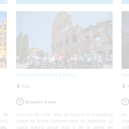
o te
callejones. Desde allí, podrás visitar Essaouira, la
tot
, un
"Perla del Atlántico", y si tienes suerte hasta podrás
de 
taxi
participar en alguna de las subastas de langosta y
Lib
e la
comértela allí mismo! Si te decides, nosotros nos
bus
aval!
encargamos de todo, tú solo de disfrutar!
día
rían
cua
arre
Escapada accesible a Roma
Tro
Italia
Duración 4 dias
, la
Con más de 3.000 años de historia, la maravillosa
No 
emos
ciudad de Roma conserva todo su esplendor. La
via
jas,
capital italiana actual llegó a ser la capital del
ciu