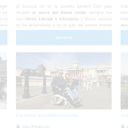
ega!
¡A Escocia no te la puedes perder! Éste país
Dubí
r no
situado
al norte del Reino Unido
siempre fue
tie
n la
una
tierra salvaje e inhóspita
y ahora, aunque
máx
ntra
se ha desarrollado y es un país del primer mundo
acc
emos
sigue manteniéndose salvaje. En éste viaje nos
por
minar
adentraremos en la autentica Escocia y no nos
mo
VER RUTA
acia
perderemos nada de nada. ¡Así que vámonos ya!
paí
 más
¡No te lo pienses más, te aseguramos que te
o
Flåm
encantará!
Sólo preocúpate por disfrutar
,
im
tas
nosotros nos encargamos del resto.
vis
se
Gui
Escapada accesible a Londres
Via
Islas Británicas