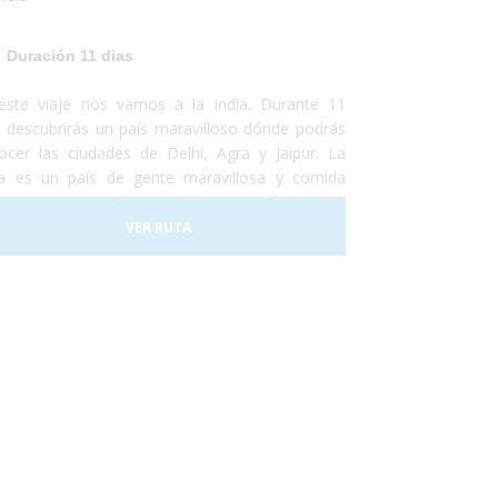
Duración 11 dias
éste viaje nos vamos a la India. Durante 11
s descubrirás un país maravilloso dónde podrás
ocer las ciudades de Delhi, Agra y Jaipur. La
ia es un país de gente maravillosa y comida
uisita. Se trata de una de las sociedades con
 historia de la humanidad y no te perderás ni un
VER RUTA
alle. No temas conocer un destino que se saldrá
 completo de lo que conocías y aventúrate a
cubrir un maravilloso país que te enamorará. La
ida está prevista para finales de abril de éste
o y esperamos que nos acompañes. ¡Te
antará!