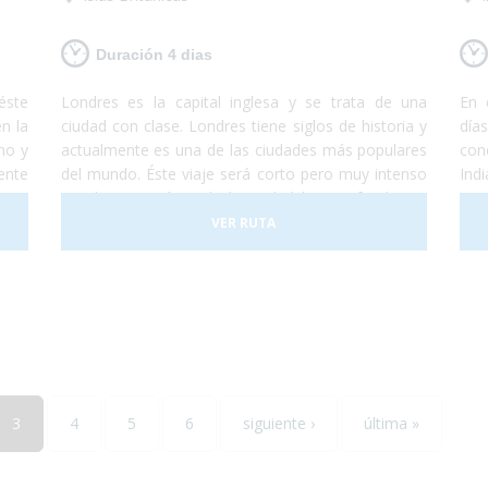
Duración 4 dias
éste
Londres es la capital inglesa y se trata de una
En 
n la
ciudad con clase. Londres tiene siglos de historia y
día
mo y
actualmente es una de las ciudades más populares
con
ente
del mundo. Éste viaje será corto pero muy intenso
Ind
te a
en el conocerás toda la ciudad bien a fondo. En
exq
 del
éste viaje podrás visitar los monumentos más
más
VER RUTA
emblemáticos como el Big Ben o la Torre de
det
Londres y adentrarte en la cultura local conociendo
por
los barrios de Covent Garden y Camden Town.
des
Además no puedes dejar de visitar los fantásticos
sal
museos que se encuentran en la ciudad y destinar
añ
una tarde a disfrutar de un Afternoon Tea. ¡Londres
enc
te encantará! Así que escápate a la capital inglesa y
sólo preocúpate por disfrutar... ¡nosotros te lo
3
4
5
6
siguiente ›
última »
garantizamos!