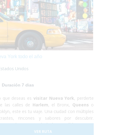
va York todo el año
Estados Unidos
Duración 7 dias
lo que deseas es
visitar Nueva York
, perderte
re las calles de
Harlem
, el Bronx,
Queens
o
oklyn, este es tu viaje. Una ciudad con múltiples
trastes, rincones y sabores por descubrir.
va York es una ciudad accesible
, que se
ede recorrer en
transporte público
VER RUTA