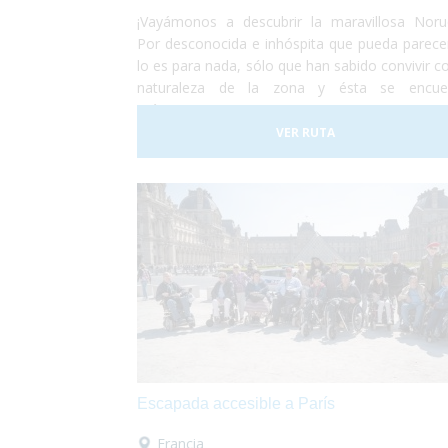
¡Vayámonos a descubrir la maravillosa Noru
Por desconocida e inhóspita que pueda parece
lo es para nada, sólo que han sabido convivir co
naturaleza de la zona y ésta se encue
prácticamente intacta. En este viaje comenzar
por la capital del país, la ciudad de Oslo. Al ter
VER RUTA
de conocer la capital nos iremos en tren h
Bergen. Éste recorrido es uno de los
hermosos que te puedas encontrar. A 
también iremos un tren con unas vis
privilegiadas también. ¡Te sorprenderá!
Escapada accesible a París
Francia