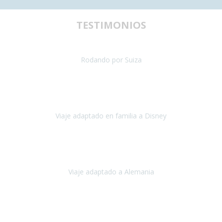
TESTIMONIOS
uestra primera experiencia de viaje con silla de ruedas y teníamos al
Rodando por Suiza
Suiza
Julio 2024
paración del viaje fue maravillosa, tanto los hoteles como los itinera
Viaje adaptado en familia a Disney
Disney y París
Julio, 2023
Buenos días!!
Viaje adaptado a Alemania
Alemania
Agosto, 2023
deciros que
voy en silla de ruedas
y era el primer viaje que hacía c