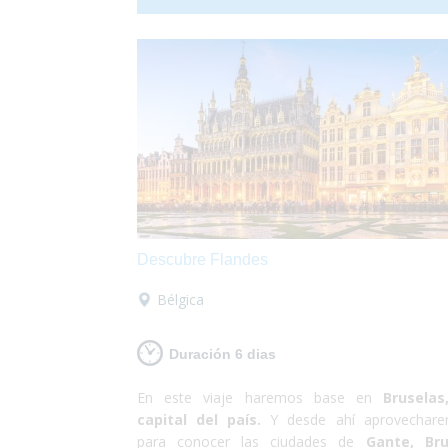
infinidad de otras emociones sensoriales que n
dejarán indiferente. Paseos por los canales
recorrido en Góndola adaptada, lanchas-
adaptadas para que puedas visitar cada rincón d
ciudad, te lo habías imaginado? ¡Esto es el Carn
Una increíble experiencia que todos debe
probar! Vamos?
Descubre Flandes
Bélgica
Duración 6 dias
En este viaje haremos base en
Bruselas
capital del país.
Y desde ahí aprovechar
para conocer las ciudades de
Gante, Bru