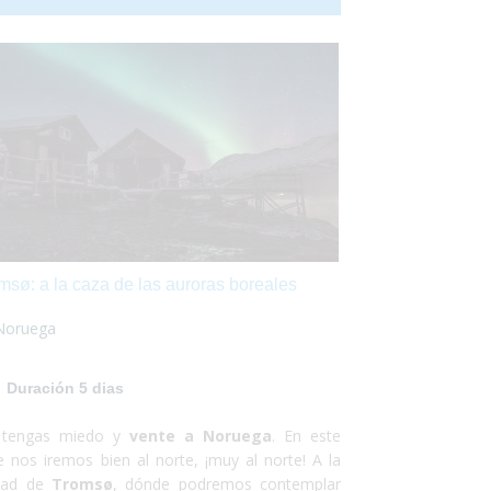
almente adaptado
, podrás rodar con tu silla
ruedas sin problemas,
visitar la Estatua de la
ertad
, el Puente de Brooklyn o
subirte a un
 adaptado para conocer Washington
en un
. ¡Es una ciudad a la que podrás viajar en
lquier época del año y seguro que no te
pentirás!
msø: a la caza de las auroras boreales
Noruega
Duración 5 dias
tengas miedo y
vente a Noruega
. En este
je nos iremos bien al norte, ¡muy al norte! A la
dad de
Tromsø
, dónde podremos contemplar