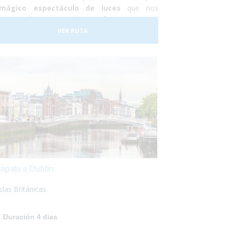
mágico espectáculo de luces
que nos
esenta la naturaleza:
las auroras
eales.
Durante los cuatro días que estaremos
VER RUTA
 la ciudad también podremos hacer una
ursión a un campamento de renos Sami,
ocer la ciudad y hacer un tour panorámico para
ocer los parajes naturales de la zona.
ápate a Dublín
Islas Británicas
Duración 4 dias