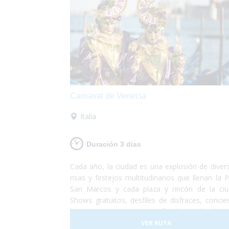
Carnaval de Venecia
Italia
Duración 3 dias
Cada año, la ciudad es una explosión de divers
risas y festejos multitudinarios que llenan la P
San Marcos y cada plaza y rincón de la ciu
Shows gratuitos, desfiles de disfraces, concier
historia viviente, juegos infantiles, bailes has
amanecer, degustaciones gastronómica
VER RUTA