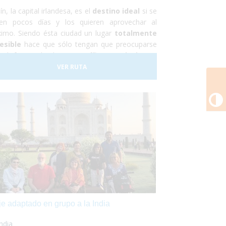
n, la capital irlandesa, es el
destino ideal
si se
nen pocos días y los quieren aprovechar al
imo. Siendo ésta ciudad un lugar
totalmente
esible
hace que sólo tengan que preocuparse
 disfrutar de los
magníficos paisajes y
numentos
que te brinda éste hermoso
VER RUTA
s. Durante éste viaje a Irlanda tendrás la
C
portunidad de conocer los
ponentes
Acantilados de Moher
,
itar
castillos de película
y... ¡descubrir los
cretos que esconde la famosa
cerveza
ness
!
je adaptado en grupo a la India
India