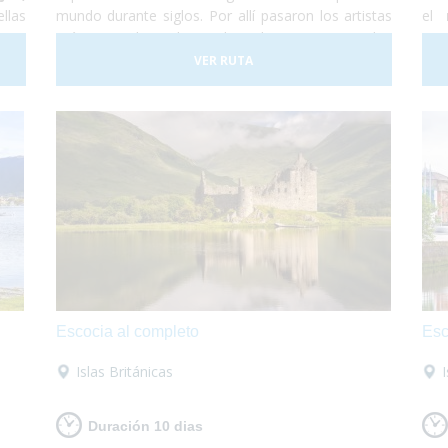
llas
mundo durante siglos. Por allí pasaron los artistas
el
asar
más grandes de todos los tiempos, los
pr
o a
emperadores del Imperio Romano, los Papas,
bor
VER RUTA
a su
comerciantes de todos los lugares del mundo y
en
país
todo lo que te puedas imaginar. Y Roma no es sólo
exc
nte
visitar monumentos... Pasear por sus calles es
con
mágico,
¡está llena de vida!
Sentarse en una
con
terraza o en un bello restaurante a comer
acompañado de un delicioso vino es ideal para
hacer un break.
Escocia al completo
Esc
Islas Británicas
Duración 10 dias