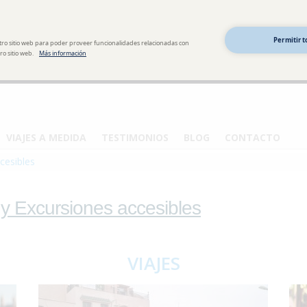
Permitir t
tro sitio web para poder proveer funcionalidades relacionadas con
o sitio web.
Más información
VIAJES A MEDIDA
TESTIMONIOS
BLOG
CONTACTO
cesibles
 y Excursiones accesibles
VIAJES