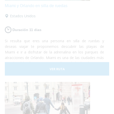
Miami y Orlando en silla de ruedas
Estados Unidos
Duración 11 dias
Si resulta que eres una persona en silla de ruedas y
deseas viajar te proponemos descubrir las playas de
Miami e ir a disfrutar de la adrenalina en los parques de
atracciones de Orlando. Miami es una de las ciudades más
grandes del país y con una gran diversidad cultural. Se trata
de un lugar de gran influencia caribeña y hermosas
VER RUTA
playas mezclado con grandes edificios y gran lujo. En este
viaje te proponemos destinar unos días a descubrir la
ciudad y sus lugares característicos como la Pequeña
Habana, el Downtown, Bahía Vizcaína y al mismo tiempo
conocer las reservas naturales con muchas especies en
peligro de extinción. La segunda parte del viaje se
desarrolla en la ciudad de Orlando. ¡No lo dudes más y vete
de vacaciones a Miami y Orlando! Será una experiencia