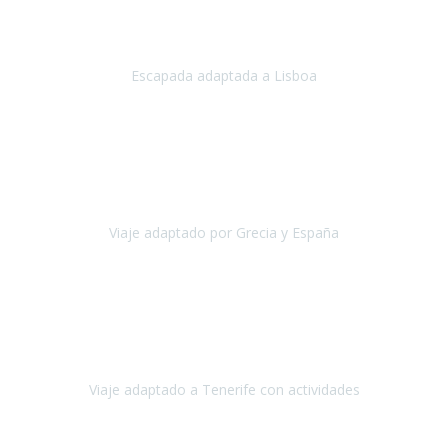
Acabo de regresar de
Lisboa
, una ciudad maravillosa con una gente
impresionante.
Escapada adaptada a Lisboa
Lisboa
Abril, 2024
Primero que nada, agradecerles de parte de Christian, Emilio y mi
persona por estar al pendiente en nuestro viaje, resolviendo
rápidamente los imprevistos que en una travesía como estas siemp
Viaje adaptado por Grecia y España
Grecia y España
Octubre, 2023
Destino: Tenerife sur, cerca de la playa de los cristianos. Hotel Sol y
Mar: un hotel totalmente adaptado, donde todo son comodidades.
¡Tiene todas las instalaciones adaptadas!
Viaje adaptado a Tenerife con actividades
Tenerife, España
Abril, 2024