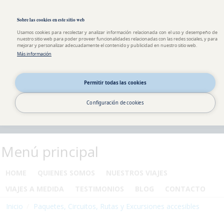
Pasar al contenido principal
Toggle high contrast
Sobre las cookies en este sitio web
Usamos cookies para recolectar y analizar información relacionada con el uso y desempeño de
nuestro sitio web para poder proveer funcionalidades relacionadas con las redes sociales, y para
mejorar y personalizar adecuadamente el contenido y publicidad en nuestro sitio web.
Más información
Permitir todas las cookies
Configuración de cookies
Menú principal
HOME
QUIENES SOMOS
NUESTROS VIAJES
VIAJES A MEDIDA
TESTIMONIOS
BLOG
CONTACTO
Inicio
Paquetes, Circuitos, Rutas y Excursiones accesibles