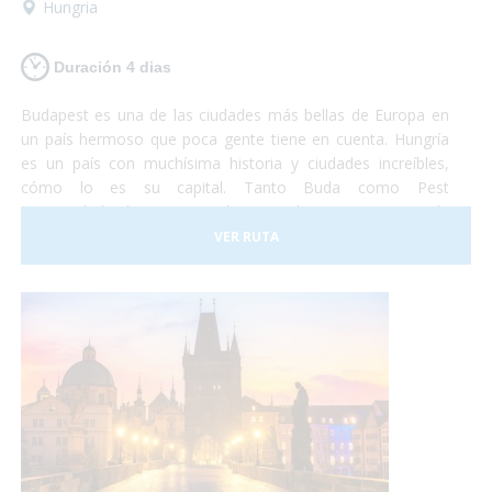
Hungria
Duración 4 dias
Budapest es una de las ciudades más bellas de Europa en
un país hermoso que poca gente tiene en cuenta. Hungría
es un país con muchísima historia y ciudades increíbles,
cómo lo es su capital. Tanto Buda como Pest
eran ciudades hermosas y ahora que lucen como una sola
son la combinación más bella que puedas imaginar. Así que
VER RUTA
si tienes unos días no te lo pienses más y vete a conocer
Budapest. Nosotros nos encargaremos de satisfacer todas
tus necesidades y tu... ¡deberás encargarte de disfrutar!