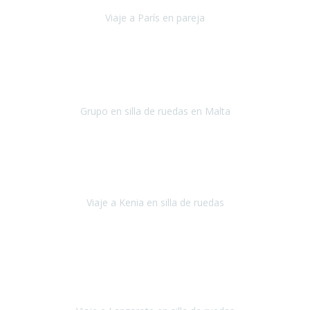
Viaje a París en pareja
París
septiembre de 2021
Acabo de llegar de Malta y el grupo de wasap no deja de sonar, con
fotos o con comentarios sobre como lo hemos pasado.
Grupo en silla de ruedas en Malta
Malta
Agosto 2021
Somos una familia con dos niños pequeños y yo tengo una
enfermedad degenerativa que ya no permite caminar, sin embargo
a todos nos encanta viajar.
Viaje a Kenia en silla de ruedas
Kenia
Junio 2021
Si tienes movilidad reducida o eres usuario/a de silla de ruedas o
sillamóvil y te da miedo viajar porque no sabes con las barreras que
te vas a encontrar, ponte en contacto con