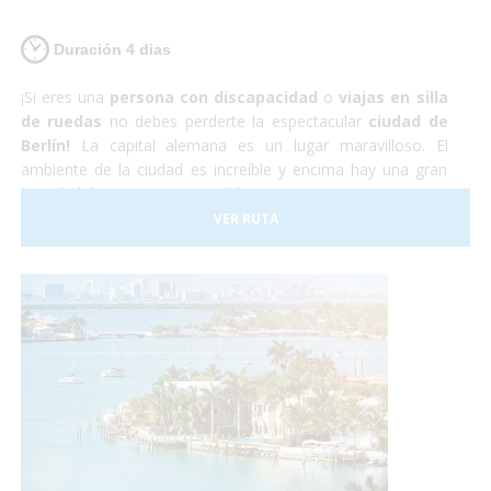
Duración 4 dias
¡Si eres una
persona con discapacidad
o
viajas en silla
de ruedas
no debes perderte la espectacular
ciudad de
Berlín!
La capital alemana es un lugar maravilloso. El
ambiente de la ciudad es increíble y encima hay una gran
cantidad de monumentos, edificios y museos por visitar. La
capital alemana es totalmente
accesible para personas
VER RUTA
con discapacidad
aunque hay que tener en cuenta que
algunas de las calles y plazas se encuentran adoquinadas y
pueden dificultar el paso a sillas de ruedas manuales. Sin
embargo nosotros nos encargaremos de todo, y tu sólo de
disfrutar.