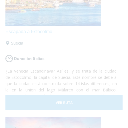
Escapada a Estocolmo
Suecia
Duración 5 dias
¿La Venecia Escandinava? Así es, y se trata de la ciudad
de Estocolmo, la capital de Suecia. Este nombre se debe a
que la ciudad está construida sobre 14 islas diferentes, en
la en la union del lago Mälaren con el mar Báltico,
comunicadas por más de cincuenta puentes. No sólo es la
capital de Suecia sino que se la puede considerar como una
VER RUTA
de las capitales del mundo, líder en muchos de los campos
que existen. Es una ciudad que funciona a la perfección
y dan ganas de quedarse. No debes pensártelo dos veces
y, ¡Vete ya a conocer la fantástica ciudad de Estocolmo!¡No