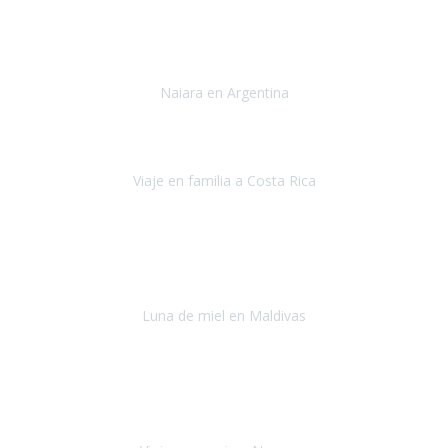
Toronto y Niágara
Julio 2022
Si tengo que describir mi viaje a Argentina en una palabra seria,
INCREIBLE.
Naiara en Argentina
Argentina
Junio 2022
"HA SIDO UN VIAJE ESPECTACULAR - UN VIAJE CON MAYUSCULAS"
Viaje en familia a Costa Rica
Costa Rica
Julio 2022
Después del accidente, ha sido muy complejo y difícil organizar
viajes.
Luna de miel en Maldivas
Maldivas
Agosto de 2022
El viaje fue sobre ruedas desde un principio, no pensé que
viajar en
avión en sillas de ruedas eléctricas
sería tan sencillo.