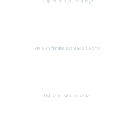
Viaje en pareja a Noruega
Noruega
Agosto 2022
Sinceramente disfrutar con la familia y la tranquilidad que nos dáis
en Travel Xperience es lo mejor del viaje. Sin problemas y con la
confianza plena en que todo iba a salir bien.
Viaje en familia adaptado a Roma
Roma y Pompeya
Julio 2022
En general: súper súper súper bien!
Habitación bien adaptada
,
gente muy amable y dispuesta, guias y tours muy adecuados.... y
todo muy bien organizado! Así da gusto..!
Lisboa en silla de ruedas
Lisboa
agosto de 2022
Era mi primer viaje en avión, elegí como destino la ciudad de la luz,
París. Y no me defraudó. Fue una semana increíble, desde la ida, en
Sevilla, hasta la vuelta.