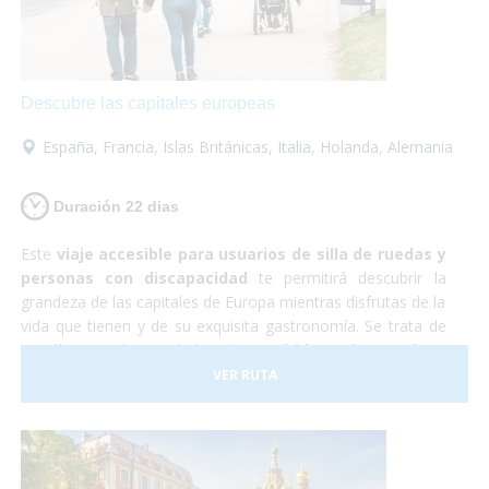
increíble en la que no tendrás que preocuparte por
nada... ¡Sólo en disfrutar!
Descubre las capitales europeas
España
,
Francia
,
Islas Británicas
,
Italia
,
Holanda
,
Alemania
Duración 22 dias
Este
viaje accesible para usuarios de silla de ruedas y
personas con discapacidad
te permitirá descubrir la
grandeza de las capitales de Europa mientras disfrutas de la
vida que tienen y de su exquisita gastronomía. Se trata de
22 días por las ciudades de
Madrid, París, Londres,
Ámsterdam, Berlín, Praga, Budapest y Roma
. Son
VER RUTA
todas muy diferentes entre sí y cada una es más hermosa
que la otra. Realmente serán unas
vacaciones de
ensueño.
Resulta que Europa es un
destino ideal para
personas con movilidad reducida
ya que contamos con