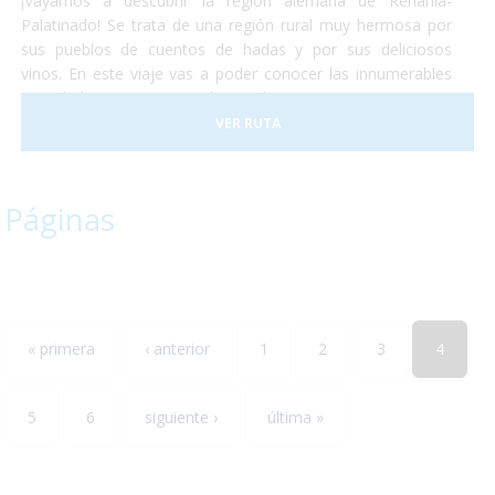
¡Vayamos a descubrir la región alemana de Renania-
Palatinado! Se trata de una región rural muy hermosa por
sus pueblos de cuentos de hadas y por sus deliciosos
vinos. En este viaje vas a poder conocer las innumerables
actividades que se pueden realizar en Renania ya sean
catas de vinos, paseos en tren o la visita de algún museo...
VER RUTA
todos ellos accesibles para personas con discapacidad. ¡No
lo dudes más y escápate conocer el sur-oeste alemán!
Páginas
« primera
‹ anterior
1
2
3
4
5
6
siguiente ›
última »