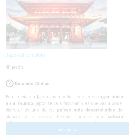
te defraudará! Y no debes preocuparte por nada, ¡Sólo de
disfrutar!
Japón al completo
Japón
Duración 12 dias
En este viaje a Japón vas a poder conocer un
lugar único
en el mundo
. Japón te va a fascinar. Y es que vas a poder
disfrutar de uno de los
países más desarrollados
del
planeta y al mismo tiempo conocer una
cultura
milenaria
que todavía hoy persiste en sus habitantes. En
Japón todo funciona a la perfección, se trata de un país
VER RUTA