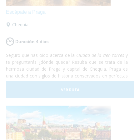
Escápate a Praga
Chequia
Duración 4 dias
Seguro que has oído acerca de la
Ciudad de la cien torres
y
te preguntarás ¿dónde queda? Resulta que se trata de la
hermosa ciudad de Praga y capital de Chequia. Praga es
una ciudad con siglos de historia conservados en perfectas
condiciones. Debido a esto, la Ciudad Vieja de Praga está
considerada Patrimonio de la Humanidad por la UNESCO.
VER RUTA
De Praga solamente te irás maravillado. Te aseguramos
que después de recorrer todas las callecitas del centro,
visitar el castillo y comer en el subsuelo del ayuntamiento
con una rica cerveza tradicional estarás sin palabras. Así
que escápate a conocer Praga, en el corazón de Europa
¡Sólo disfruta!