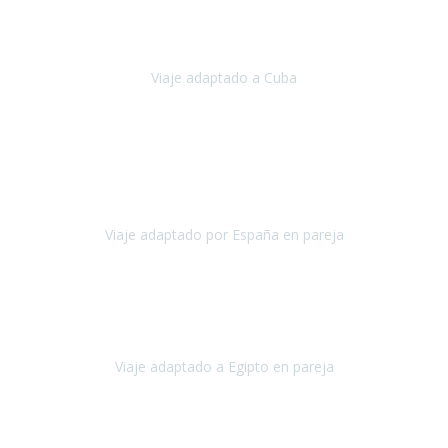
Hemos vivido un viaje que pensábamos que nunca podríamos llevar
a cabo.
Viaje adaptado a Cuba
Cuba
Abril, 2023
Estimada Julieta, antes que nada, quiero felicitarte y agradecerte por
la excelente planificación, coordinación y disposición
para que
nuestro viaje a España haya sido una experiencia inol
Viaje adaptado por España en pareja
España
Octubre, 2023
El viaje a Egipto ha sido precioso. Tenía ganas de hacer este viaje
pero me daba un poco miedo porque me habían dicho que el pais
no estaba nada adaptado.
Viaje adaptado a Egipto en pareja
Egipto
Mayo, 2023
Es la segunda vez que viajo con Travel Xperience y habrá más.