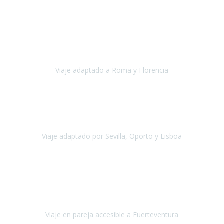
Europa
Septiembre 2022
Agradecer una vez más a Travel-Xperience
por su trabajo y
profesionalidad. Organización diez, tanto en aeropuertos, estación
de tren, asistencias, hoteles y material.
Viaje adaptado a Roma y Florencia
Roma y Florencia
Octubre 2022
Viajamos desde México. Tuvimos una muy buena experiencia y les
agradezco vuestro apoyo. Lo pasamos super. Las guías
maravillosas ambas, el Portus Cale, súper en todos sentidos.
Viaje adaptado por Sevilla, Oporto y Lisboa
Andalucía y Portugal
Octubre 2022
Hola Belén buenos días! Ya volvimos ayer y hemos descansado un
poco, quería agradecerte el trabajo que hiciste ya que el viaje ha
salido de 10.
Viaje en pareja accesible a Fuerteventura