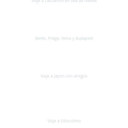
Viaje a Lanzarote en silla de ruedas
Lanzarote
Julio 2021
Por primera vez decidimos hacer un viaje que incluyera
varios paises
, algo que nos preocupaba mucho por coger varios
transportes, diferentes hoteles, alquiler
Berlin, Praga, Viena y Budapest
Alemania, Chequia, Austria y Budapest
Agosto 2019
Padezco de una enfermedad degenerativa
y, a día de hoy,
camino con ayuda de un bastón y teniendo cada vez más
dificultades con las barreras arquitectónicas y
Viaje a Japon con amigos
Japón
Julio 2019
El viatge a Estocolm amb l’organització de Travel Xperience
ha estat un èxit total.
Des de els consells per poder portar les
bateries de liti a l’avió,
sort del que ens ha
Viaje a Estocolmo
Estocolmo