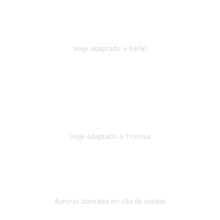
Nuestro viaje familiar a Berlín
organizado por Travel Xperience
ha sido fantástico
, desde el inicio con los preparativos y luego allí
en destino con los traslados
Viaje adaptado a Berlín
Berlín
Diciembre 2023
Este viaje a Tromsø nos ha permitido llegar a sitios y hacer
actividades que no habríamos podido imaginar: ver las auroras
boreales en un cielo estrellado a casi -12ºC, contemplar las ballenas
en
Viaje adaptado a Tromsø
Tromsø, Noruega
Noviembre 2023
Hola equipo!
Pues la vuelta a la realidad es dura, sobretodo después de unas
vacaciones de ensueño.
Auroras boreales en silla de ruedas
Tromso, Noruega