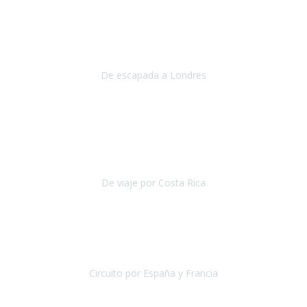
Julio 2019
Queremos daros las gracias por el viaje que nos habeis organizado.
Ha salido todo muy bien y hemos disfrutado mucho.
De escapada a Londres
Londres
Agosto 2019
Gracias a Travel Xperience por hacer de Costa Rica un
estupendo destino accesible
para las personas con movilidad
reducida.
De viaje por Costa Rica
Costa Rica
Julio 2019
Pasamos unos días inolvidables
, se cuidaron todos los detalles
desde los hoteles con ubicaciones estratégicas cercanos a los
lugares más emblemáticos de cada
Circuito por España y Francia
España y Francia
Septiembre 2019