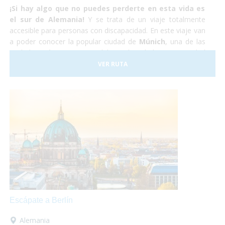
¡Si hay algo que no puedes perderte en esta vida es
el sur de Alemania!
Y se trata de un viaje totalmente
accesible para personas con discapacidad. En este viaje van
a poder conocer la popular ciudad de
Múnich
, una de las
ciudades más importantes del mundo, y la hermosa ciudad
medieval de
Núremberg
. No lo dudes más y atrévete
VER RUTA
a
viajar en tu silla de ruedas
por el sur de Alemania.
Nosotros nos encargaremos de todo y tu,
¡Sólo deberás
disfrutar!
Escápate a Berlín
Alemania