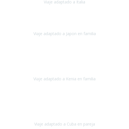
Viaje adaptado a Italia
Italia
Octubre 2023
Lo primero daros las gracias a Belén y a todo el equipo. Nos hemos
sentido totalmente respaldados por vosotros en todo momento.
Viaje adaptado a Japon en familia
Japón
Octubre 2023
El viaje
, el país, los paisajes, la gente,
todo genial
y precioso, nos
han cuidado en cada momento y detalle,
los hoteles
son
impresionantes,
Viaje adaptado a Kenia en familia
Kenia
Agosto 2023
La atención ha sido estupenda
durante todo el proceso, al
tratarse de un viaje privado para mi y mi mujer todos los traslados
los hicimos en coches,
al más mínimo problema
Viaje adaptado a Cuba en pareja