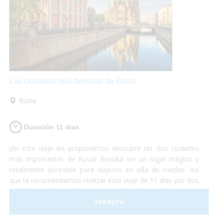
hoteles, transportes y todo tipo de
actividades
accesibles.
¡No lo duden más y atrévanse a
descubrir el continente europeo!
Unas vacaciones
diferentes
que las disfrutarán al máximo mientras se
maravillan con la belleza de estos lugares y conocen
culturas totalmente diferentes aunque se encuentren a
pocos cientos de kilómetros entre ellas.
¡Europa les
encantará!
Las ciudades más famosas de Rusia
Rusia
Duración 11 dias
¡En este viaje les proponemos descubrir las dos ciudades
más importantes de Rusia! Resulta ser un lugar mágico y
totalmente accesible para viajeros en silla de ruedas. Así
que te recomendamos realizar este viaje de 11 días por dos
ciudades realmente hermosas. No lo dudes más y vete a
conocer las principales ciudades rusas, ¡dejamos el resto
VER RUTA
para otra aventura!¡Sólo preocúpate por disfrutar al