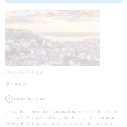
relativamente pequeño para la cantidad de gente que lo
habita y no es para nada caótico en comparación a las
otras grandes ciudades del mundo. ¡Sí que si lo que buscas
es
algo totalmente diferente
pero
enriquecedor
tu
destino es Japón! Además nosotros nos encargamos
de
satisfacer todas tus necesidades
y proporcionarte
el material y la información que requieras para hacer
que
estas vacaciones sean las mejores
que puedas
tener! Así que escápate a conocer Japón y,
¡Sólo disfruta!
Descubre Portugal
Portugal
Duración 7 dias
¿Estás listo para unas
vacaciones
dónde solo vas a
disfrutar? ¡Entonces estás tardando para ir a
conocer
Portugal
! Portugal es uno de los mejores destinos para ir