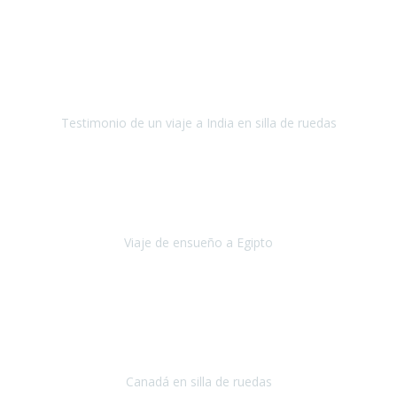
Fuerteventura
Septiembre 2022
La organización de mi viaje a la India fue excelente, los hoteles
estaban bien elegidos, el guía y el conductor cumplieron con su
cometido.
Testimonio de un viaje a India en silla de ruedas
India
Octubre 2022
Uno de los sueños de mi esposa y mío
, casi desde el día en que
nos conocimos
era poder visitar a Egipto
.
Viaje de ensueño a Egipto
Egipto
Octubre 2022
Ha sido una semana inolvidable en
Niagara y Toronto
(Canadá)
cumpliendo un sueño después de haberlo tenido que anular por el
COVID-19 en el año 2020.
Canadá en silla de ruedas