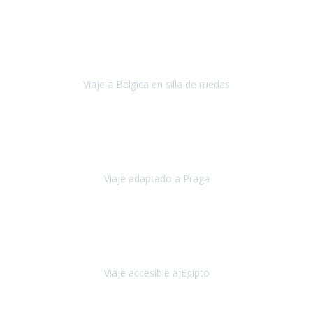
Alemania
Agosto, 2023
Lo primero, deciros que
voy en silla de ruedas
y era el primer
viaje que hacía con mi hermana.
Viaje a Belgica en silla de ruedas
Bélgica
Junio, 2023
Hemos confiado en Travel Xperience por tercera vez
y
esperamos hacerlo nuevamente el próximo verano.
Viaje adaptado a Praga
Praga
Mayo, 2023
Queremos agradecer a Travel Xperience la organización de este
viaje.
Viaje accesible a Egipto
Egipto
Marzo, 2023