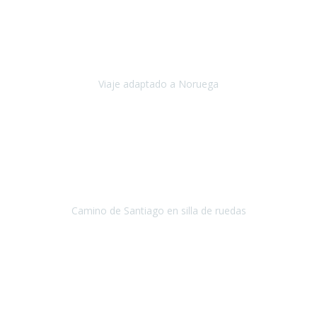
Noviembre 2023
Nuestro viaje familiar a Noruega, organizado por Travel Xperience,
ha sido un un éxito. Todo ha estado organizado
cronométricamente, desde traslados y hoteles a los viajes en barco.
Viaje adaptado a Noruega
Noruega
Agosto 2023
A través de este medio quería dejar mi comentario sobre la
excelente logística que diseñó Travel Xperience para que mi hijo
Conrado lograra el gran objetivo de recorrer el Camino de Santiago
de Co
Camino de Santiago en silla de ruedas
Camino de Santiago
Julio 2023
Para mí fue un servicio muy acorde a mis necesidades además,
ustedes siempre estuvieron muy atentos a cualquier consulta que
necesitáramos.