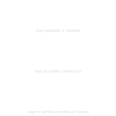
Cuba
Febrero 2023
Tailandia era uno de los viajes que desde siempre tenía en mente y
he vuelto encantado de la vida, he alucinado.
Viaje adaptado a Tailandia
Tailandia
Noviembre 2022
Nuestra experiencia ha sido inmejorable.
La atención que nos
brindaron Abdeljalil y Khadija en el Riad fue al más puro estilo
'padres', siempre cuidadosos, cari
Viaje accesible a Marruecos
Marruecos
Octubre 2022
Nuestra experiencia con Travel Xperience fue muy positiva
,
desde el inicio de los preparativos del viaje atendieron cada una de
nuestras inquietudes, solicitude
Viaje en familia accesible por Europa