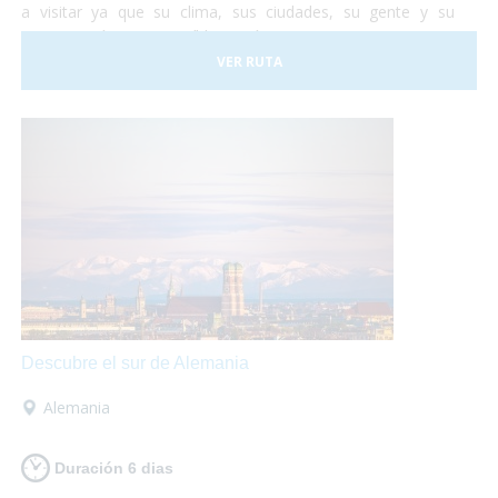
a visitar ya que su clima, sus ciudades, su gente y su
gastronomía son increíbles. Así que te proponemos una
viaje para que lo puedas descubrir en su totalidad sobre
VER RUTA
tu
silla de ruedas
sin problema alguno. ¡No lo dudes más
y vete a conocer Portugal! Nosotros nos encargamos de
organizar todo...
¡Tu sólo deberás disfrutar al máximo!
Descubre el sur de Alemania
Alemania
Duración 6 dias