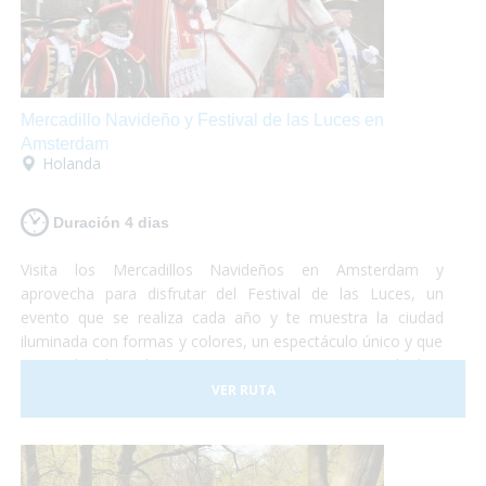
Mercadillo Navideño y Festival de las Luces en
Amsterdam
Holanda
Duración 4 dias
Visita los Mercadillos Navideños en Amsterdam y
aprovecha para disfrutar del Festival de las Luces, un
evento que se realiza cada año y te muestra la ciudad
iluminada con formas y colores, un espectáculo único y que
no puedes dejar de ver. Te proponemos una escapada de 4
días en la cuál podrás disfrutar de esta mágica ciudad y de
VER RUTA
sus alrededores. Turismo accesible en Holanda y
perfectamente adaptado para que puedas vivir una
experiencia diferente!