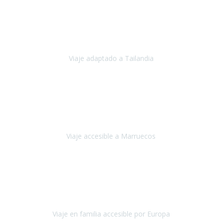
Cuba
Febrero 2023
Tailandia era uno de los viajes que desde siempre tenía en mente y
he vuelto encantado de la vida, he alucinado.
Viaje adaptado a Tailandia
Tailandia
Noviembre 2022
Nuestra experiencia ha sido inmejorable.
La atención que nos
brindaron Abdeljalil y Khadija en el Riad fue al más puro estilo
'padres', siempre cuidadosos, cari
Viaje accesible a Marruecos
Marruecos
Octubre 2022
Nuestra experiencia con Travel Xperience fue muy positiva
,
desde el inicio de los preparativos del viaje atendieron cada una de
nuestras inquietudes, solicitude
Viaje en familia accesible por Europa