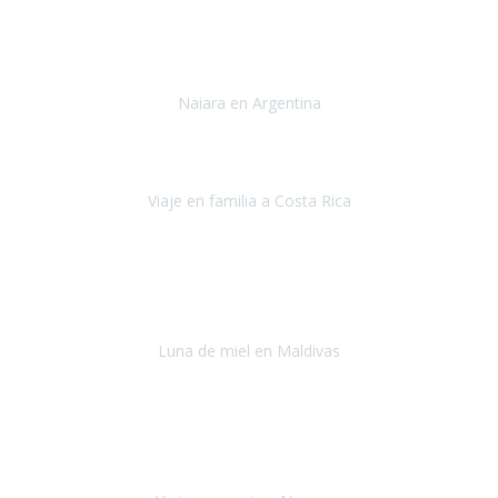
Toronto y Niágara
Julio 2022
Si tengo que describir mi viaje a Argentina en una palabra seria,
INCREIBLE.
Naiara en Argentina
Argentina
Junio 2022
"HA SIDO UN VIAJE ESPECTACULAR - UN VIAJE CON MAYUSCULAS"
Viaje en familia a Costa Rica
Costa Rica
Julio 2022
Después del accidente, ha sido muy complejo y difícil organizar
viajes.
Luna de miel en Maldivas
Maldivas
Agosto de 2022
El viaje fue sobre ruedas desde un principio, no pensé que
viajar en
avión en sillas de ruedas eléctricas
sería tan sencillo.