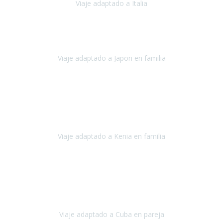
Viaje adaptado a Italia
Italia
Octubre 2023
Lo primero daros las gracias a Belén y a todo el equipo. Nos hemos
sentido totalmente respaldados por vosotros en todo momento.
Viaje adaptado a Japon en familia
Japón
Octubre 2023
El viaje
, el país, los paisajes, la gente,
todo genial
y precioso, nos
han cuidado en cada momento y detalle,
los hoteles
son
impresionantes,
Viaje adaptado a Kenia en familia
Kenia
Agosto 2023
La atención ha sido estupenda
durante todo el proceso, al
tratarse de un viaje privado para mi y mi mujer todos los traslados
los hicimos en coches,
al más mínimo problema
Viaje adaptado a Cuba en pareja