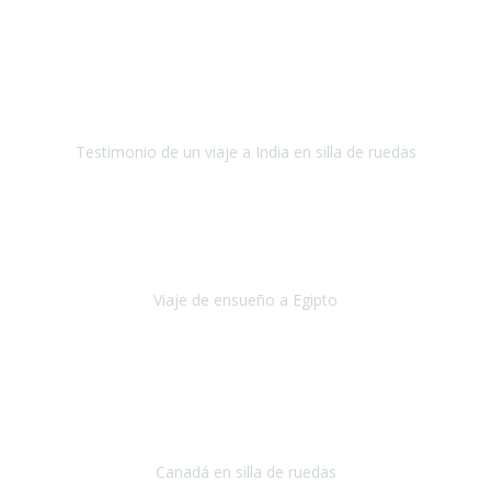
Fuerteventura
Septiembre 2022
La organización de mi viaje a la India fue excelente, los hoteles
estaban bien elegidos, el guía y el conductor cumplieron con su
cometido.
Testimonio de un viaje a India en silla de ruedas
India
Octubre 2022
Uno de los sueños de mi esposa y mío
, casi desde el día en que
nos conocimos
era poder visitar a Egipto
.
Viaje de ensueño a Egipto
Egipto
Octubre 2022
Ha sido una semana inolvidable en
Niagara y Toronto
(Canadá)
cumpliendo un sueño después de haberlo tenido que anular por el
COVID-19 en el año 2020.
Canadá en silla de ruedas