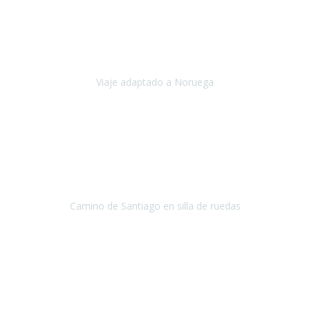
Noviembre 2023
Nuestro viaje familiar a Noruega, organizado por Travel Xperience,
ha sido un un éxito. Todo ha estado organizado
cronométricamente, desde traslados y hoteles a los viajes en barco.
Viaje adaptado a Noruega
Noruega
Agosto 2023
A través de este medio quería dejar mi comentario sobre la
excelente logística que diseñó Travel Xperience para que mi hijo
Conrado lograra el gran objetivo de recorrer el Camino de Santiago
de Co
Camino de Santiago en silla de ruedas
Camino de Santiago
Julio 2023
Para mí fue un servicio muy acorde a mis necesidades además,
ustedes siempre estuvieron muy atentos a cualquier consulta que
necesitáramos.