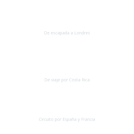
Julio 2019
Queremos daros las gracias por el viaje que nos habeis organizado.
Ha salido todo muy bien y hemos disfrutado mucho.
De escapada a Londres
Londres
Agosto 2019
Gracias a Travel Xperience por hacer de Costa Rica un
estupendo destino accesible
para las personas con movilidad
reducida.
De viaje por Costa Rica
Costa Rica
Julio 2019
Pasamos unos días inolvidables
, se cuidaron todos los detalles
desde los hoteles con ubicaciones estratégicas cercanos a los
lugares más emblemáticos de cada
Circuito por España y Francia
España y Francia
Septiembre 2019