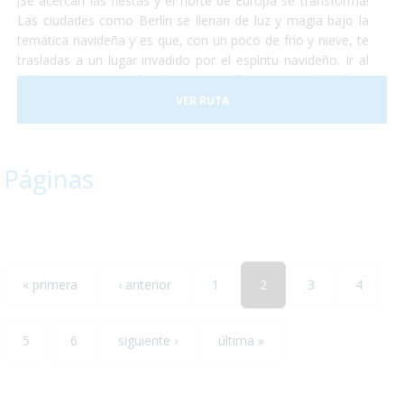
¡Se acercan las fiestas y el norte de Europa se transforma!
Las ciudades como Berlín se llenan de luz y magia bajo la
temática navideña y es que, con un poco de frío y nieve, te
trasladas a un lugar invadido por el espíritu navideño. Ir al
polo norte es complicado, pero Berlín es una ciudad bien
accesible. Las calles estarán llenas de gente, sonarán
VER RUTA
villancicos, pasearán por calles que te parecerán mágicas
todas llenas de luces y podrán comer deliciosos platos
calientes típicos del invierno. Berlín se encuentra
Páginas
perfectamente adaptada para personas con discapacidad y
nosotros nos encargamos de proporcionarles lo que haga
falta para que no ocurra ningún inconveniente y disfruten al
máximo de su estancia en la capital alemana!
« primera
‹ anterior
1
2
3
4
5
6
siguiente ›
última »