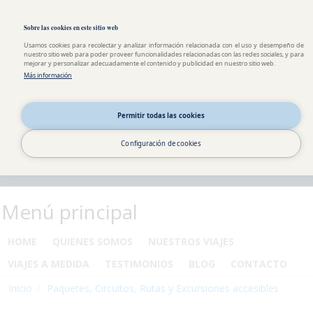
Pasar al contenido principal
Toggle high contrast
Sobre las cookies en este sitio web
Usamos cookies para recolectar y analizar información relacionada con el uso y desempeño de
nuestro sitio web para poder proveer funcionalidades relacionadas con las redes sociales, y para
mejorar y personalizar adecuadamente el contenido y publicidad en nuestro sitio web.
Más información
Permitir todas las cookies
Configuración de cookies
Menú principal
HOME
QUIENES SOMOS
NUESTROS VIAJES
VIAJES A MEDIDA
TESTIMONIOS
BLOG
CONTACTO
Inicio
Paquetes, Circuitos, Rutas y Excursiones accesibles