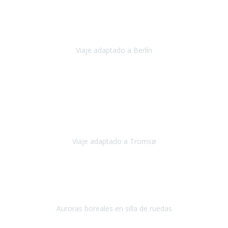
Nuestro viaje familiar a Berlín
organizado por Travel Xperience
ha sido fantástico
, desde el inicio con los preparativos y luego allí
en destino con los traslados
Viaje adaptado a Berlín
Berlín
Diciembre 2023
Este viaje a Tromsø nos ha permitido llegar a sitios y hacer
actividades que no habríamos podido imaginar: ver las auroras
boreales en un cielo estrellado a casi -12ºC, contemplar las ballenas
en
Viaje adaptado a Tromsø
Tromsø, Noruega
Noviembre 2023
Hola equipo!
Pues la vuelta a la realidad es dura, sobretodo después de unas
vacaciones de ensueño.
Auroras boreales en silla de ruedas
Tromso, Noruega