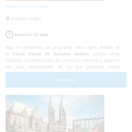
California Accesible
Estados Unidos
Duración 12 dias
Aquí te ofrecemos un programa básico pero flexible en
la
Costa Oeste de Estados Unidos
, podrás elegir
múltiples combinaciones en selección hotelera o duración
del viaje dependiendo de lo que prefieras visitar.
Recorrerás
Las Vegas
, capital mundial del ocio más
desenfrenado y la mejor plataforma de salida a las
VER RUTA
excursiones al
Gran Cañón
del Colorado,
Los Ángeles
, la
meca del cine y
San Francisco
, la "ciudad en la bahía" y la
favorita de todo el estado de California.
Turismo
accesible
al más puro estilo americano!