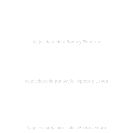
Europa
Septiembre 2022
Agradecer una vez más a Travel-Xperience
por su trabajo y
profesionalidad. Organización diez, tanto en aeropuertos, estación
de tren, asistencias, hoteles y material.
Viaje adaptado a Roma y Florencia
Roma y Florencia
Octubre 2022
Viajamos desde México. Tuvimos una muy buena experiencia y les
agradezco vuestro apoyo. Lo pasamos super. Las guías
maravillosas ambas, el Portus Cale, súper en todos sentidos.
Viaje adaptado por Sevilla, Oporto y Lisboa
Andalucía y Portugal
Octubre 2022
Hola Belén buenos días! Ya volvimos ayer y hemos descansado un
poco, quería agradecerte el trabajo que hiciste ya que el viaje ha
salido de 10.
Viaje en pareja accesible a Fuerteventura