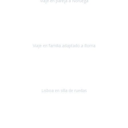
Viaje en pareja a Noruega
Noruega
Agosto 2022
Sinceramente disfrutar con la familia y la tranquilidad que nos dáis
en Travel Xperience es lo mejor del viaje. Sin problemas y con la
confianza plena en que todo iba a salir bien.
Viaje en familia adaptado a Roma
Roma y Pompeya
Julio 2022
En general: súper súper súper bien!
Habitación bien adaptada
,
gente muy amable y dispuesta, guias y tours muy adecuados.... y
todo muy bien organizado! Así da gusto..!
Lisboa en silla de ruedas
Lisboa
agosto de 2022
Era mi primer viaje en avión, elegí como destino la ciudad de la luz,
París. Y no me defraudó. Fue una semana increíble, desde la ida, en
Sevilla, hasta la vuelta.