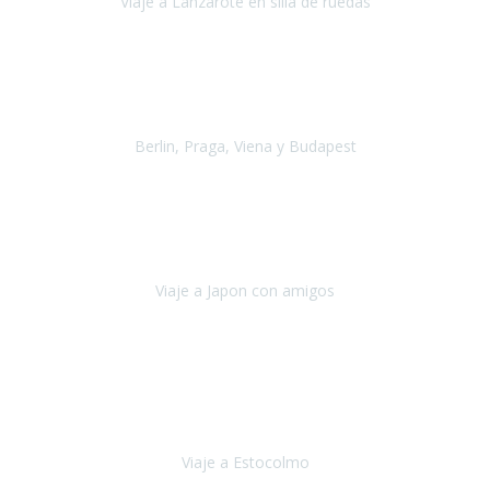
Viaje a Lanzarote en silla de ruedas
Lanzarote
Julio 2021
Por primera vez decidimos hacer un viaje que incluyera
varios paises
, algo que nos preocupaba mucho por coger varios
transportes, diferentes hoteles, alquiler
Berlin, Praga, Viena y Budapest
Alemania, Chequia, Austria y Budapest
Agosto 2019
Padezco de una enfermedad degenerativa
y, a día de hoy,
camino con ayuda de un bastón y teniendo cada vez más
dificultades con las barreras arquitectónicas y
Viaje a Japon con amigos
Japón
Julio 2019
El viatge a Estocolm amb l’organització de Travel Xperience
ha estat un èxit total.
Des de els consells per poder portar les
bateries de liti a l’avió,
sort del que ens ha
Viaje a Estocolmo
Estocolmo