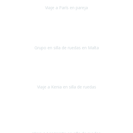
Viaje a París en pareja
París
septiembre de 2021
Acabo de llegar de Malta y el grupo de wasap no deja de sonar, con
fotos o con comentarios sobre como lo hemos pasado.
Grupo en silla de ruedas en Malta
Malta
Agosto 2021
Somos una familia con dos niños pequeños y yo tengo una
enfermedad degenerativa que ya no permite caminar, sin embargo
a todos nos encanta viajar.
Viaje a Kenia en silla de ruedas
Kenia
Junio 2021
Si tienes movilidad reducida o eres usuario/a de silla de ruedas o
sillamóvil y te da miedo viajar porque no sabes con las barreras que
te vas a encontrar, ponte en contacto con