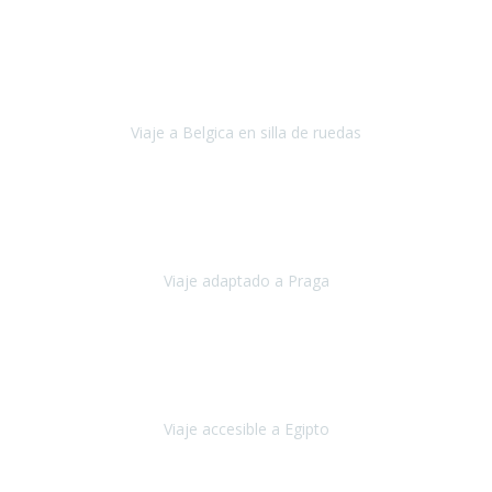
Alemania
Agosto, 2023
Lo primero, deciros que
voy en silla de ruedas
y era el primer
viaje que hacía con mi hermana.
Viaje a Belgica en silla de ruedas
Bélgica
Junio, 2023
Hemos confiado en Travel Xperience por tercera vez
y
esperamos hacerlo nuevamente el próximo verano.
Viaje adaptado a Praga
Praga
Mayo, 2023
Queremos agradecer a Travel Xperience la organización de este
viaje.
Viaje accesible a Egipto
Egipto
Marzo, 2023