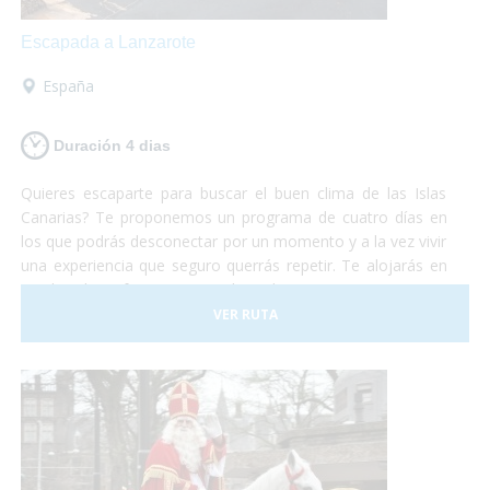
Escapada a Lanzarote
España
Duración 4 dias
Quieres escaparte para buscar el buen clima de las Islas
Canarias? Te proponemos un programa de cuatro días en
los que podrás desconectar por un momento y a la vez vivir
una experiencia que seguro querrás repetir. Te alojarás en
un hotel perfectamente adaptado para personas con
problemas de movilidad y desde allí podrás realizar
VER RUTA
excursiones, paseos, ir a la playa o simplemente descansar
en la piscina acompañado de una buen libro. Te lo vas a
perder?