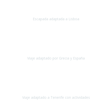
Acabo de regresar de
Lisboa
, una ciudad maravillosa con una gente
impresionante.
Escapada adaptada a Lisboa
Lisboa
Abril, 2024
Primero que nada, agradecerles de parte de Christian, Emilio y mi
persona por estar al pendiente en nuestro viaje, resolviendo
rápidamente los imprevistos que en una travesía como estas siemp
Viaje adaptado por Grecia y España
Grecia y España
Octubre, 2023
Destino: Tenerife sur, cerca de la playa de los cristianos. Hotel Sol y
Mar: un hotel totalmente adaptado, donde todo son comodidades.
¡Tiene todas las instalaciones adaptadas!
Viaje adaptado a Tenerife con actividades
Tenerife, España
Abril, 2024