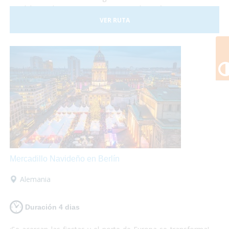
paralelas tales como conciertos de música, artistas
callejeros, procesiones y desfiles. También conocerás le
VER RUTA
mágica ciudad de Brujas y sus mercadillos. Una escapada
para que solo te preocupes de disfrutar, nosotros nos
encargamos de que los servicios estén perfectamente
adaptados a tus necesidades!
Mercadillo Navideño en Berlín
Alemania
Duración 4 dias