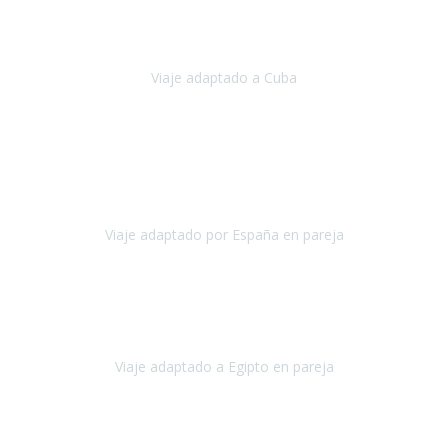
Hemos vivido un viaje que pensábamos que nunca podríamos llevar
a cabo.
Viaje adaptado a Cuba
Cuba
Abril, 2023
Estimada Julieta, antes que nada, quiero felicitarte y agradecerte por
la excelente planificación, coordinación y disposición
para que
nuestro viaje a España haya sido una experiencia inol
Viaje adaptado por España en pareja
España
Octubre, 2023
El viaje a Egipto ha sido precioso. Tenía ganas de hacer este viaje
pero me daba un poco miedo porque me habían dicho que el pais
no estaba nada adaptado.
Viaje adaptado a Egipto en pareja
Egipto
Mayo, 2023
Es la segunda vez que viajo con Travel Xperience y habrá más.