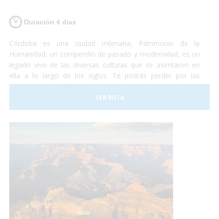
Duración 4 dias
Córdoba es una ciudad milenaria, Patrimonio de la
Humanidad, un compendio de pasado y modernidad, es un
legado vivo de las diversas culturas que se asentaron en
ella a lo largo de los siglos. Te podrás perder por las
innumerables callejuelas del casco antiguo cordobés,
plazas y patios floridos ubicados alrededor de la Mezquita-
VER RUTA
Catedral, reflejo de la relevancia de la ciudad en la época
medieval y auténtico símbolo de la capital.