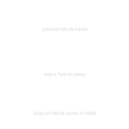
En general: súper súper súper bien!
Habitación bien adaptada
,
gente muy amable y dispuesta, guias y tours muy adecuados.... y
todo muy bien organizado! Así da gusto..!
Lisboa en silla de ruedas
Lisboa
agosto de 2022
Era mi primer viaje en avión, elegí como destino la ciudad de la luz,
París. Y no me defraudó. Fue una semana increíble, desde la ida, en
Sevilla, hasta la vuelta.
Viaje a París en pareja
París
septiembre de 2021
Acabo de llegar de Malta y el grupo de wasap no deja de sonar, con
fotos o con comentarios sobre como lo hemos pasado.
Grupo en silla de ruedas en Malta
Malta
Agosto 2021