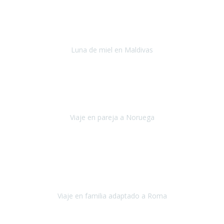
Julio 2022
Después del accidente, ha sido muy complejo y difícil organizar
viajes.
Luna de miel en Maldivas
Maldivas
Agosto de 2022
El viaje fue sobre ruedas desde un principio, no pensé que
viajar en
avión en sillas de ruedas eléctricas
sería tan sencillo.
Viaje en pareja a Noruega
Noruega
Agosto 2022
Sinceramente disfrutar con la familia y la tranquilidad que nos dáis
en Travel Xperience es lo mejor del viaje. Sin problemas y con la
confianza plena en que todo iba a salir bien.
Viaje en familia adaptado a Roma
Roma y Pompeya
Julio 2022