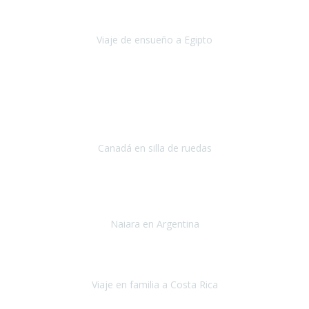
nos conocimos
era poder visitar a Egipto
.
Viaje de ensueño a Egipto
Egipto
Octubre 2022
Ha sido una semana inolvidable en
Niagara y Toronto
(Canadá)
cumpliendo un sueño después de haberlo tenido que anular por el
COVID-19 en el año 2020.
Canadá en silla de ruedas
Toronto y Niágara
Julio 2022
Si tengo que describir mi viaje a Argentina en una palabra seria,
INCREIBLE.
Naiara en Argentina
Argentina
Junio 2022
"HA SIDO UN VIAJE ESPECTACULAR - UN VIAJE CON MAYUSCULAS"
Viaje en familia a Costa Rica
Costa Rica