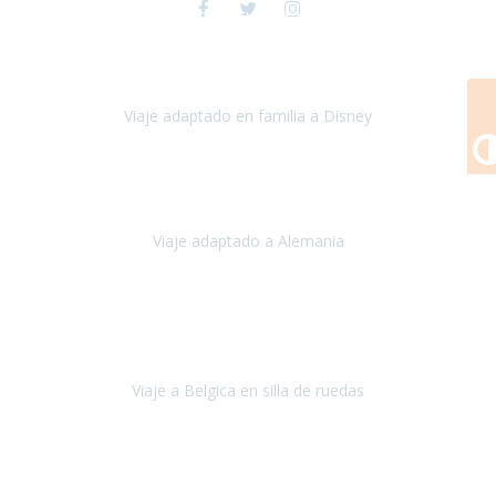
Viaje a Disney y París
espectacular , toda la preparación del viaje
fue maravillosa, tanto los hoteles como los itinerarios,
cualquier
imprevisto quedó solucionado
Viaje adaptado en familia a Disney
Disney y París
Julio, 2023
Buenos días!!
Viaje adaptado a Alemania
Alemania
Agosto, 2023
Lo primero, deciros que
voy en silla de ruedas
y era el primer
viaje que hacía con mi hermana.
Viaje a Belgica en silla de ruedas
Bélgica
Junio, 2023
Hemos confiado en Travel Xperience por tercera vez
y
esperamos hacerlo nuevamente el próximo verano.