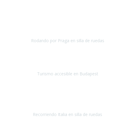
Julio 2019
Una vez más hemos vuelto a
depositar nuestra confianza en
Travel-Xperience
para asegurarnos, con total seguridad, de
unas
vacaciones accesibles.
Nuestro destino el
Rodando por Praga en silla de ruedas
Praga
Mayo 2019
¡Hola equipo de Travel Xperience!
Quería que supierais mi
impresión del viaje a Budapest.
Turismo accesible en Budapest
Budapest
Mayo 2019
¡Hola equipo de
Travel Xperience
! Ya estamos de regreso.
Fue un
viaje maravilloso.
Recorriendo Italia en silla de ruedas
Italia
Abril/Mayo 2019
Ha sido mi primer viaje con Travel Xperience
y
la experiencia