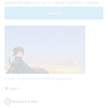
auroras boreales y por ser la Casa de Papá Noel. ¡Laponia
es un lugar mágico!
VER RUTA
Egipto en privado en vehículo adaptado
Egipto
Duración 8 dias