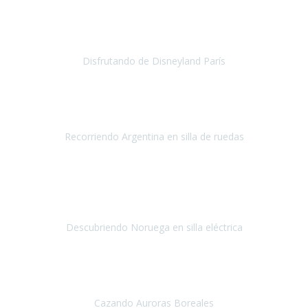
no ha podido ser más maravillosa
, todo facilidades y amabilidad
desde el minuto uno.
Disfrutando de Disneyland París
Disneyland París
Abril 2019
Este viaje no hubiera sido posible sin la organización de
Travel Xpirience.
Recorriendo Argentina en silla de ruedas
Argentina
Marzo 2019
Teniamos muchas ganas de conocer los fiordos noruegos
y
siempre por las limitaciones nos fue imposible, la verdad
nos
quedamos impresionados por la ate
Descubriendo Noruega en silla eléctrica
Noruega
Mayo 2019
Nuestra primera experiencia con Travel Xperience
, ha sido un
viaje a Tromso en Noruega,
para ver las auroras boreales.
Cazando Auroras Boreales