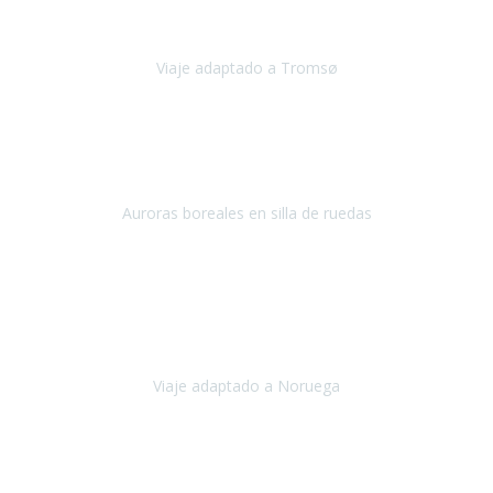
en
Viaje adaptado a Tromsø
Tromsø, Noruega
Noviembre 2023
Hola equipo!
Pues la vuelta a la realidad es dura, sobretodo después de unas
vacaciones de ensueño.
Auroras boreales en silla de ruedas
Tromso, Noruega
Noviembre 2023
Nuestro viaje familiar a Noruega, organizado por Travel Xperience,
ha sido un un éxito. Todo ha estado organizado
cronométricamente, desde traslados y hoteles a los viajes en barco.
Viaje adaptado a Noruega
Noruega
Agosto 2023
A través de este medio quería dejar mi comentario sobre la
excelente logística que diseñó Travel Xperience para que mi hijo