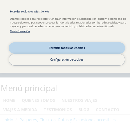
Pasar al contenido principal
Toggle high contrast
Sobre las cookies en este sitio web
Usamos cookies para recolectar y analizar información relacionada con el uso y desempeño de
nuestro sitio web para poder proveer funcionalidades relacionadas con las redes sociales, y para
mejorar y personalizar adecuadamente el contenido y publicidad en nuestro sitio web.
Más información
Permitir todas las cookies
Configuración de cookies
Menú principal
HOME
QUIENES SOMOS
NUESTROS VIAJES
VIAJES A MEDIDA
TESTIMONIOS
BLOG
CONTACTO
Inicio
Paquetes, Circuitos, Rutas y Excursiones accesibles