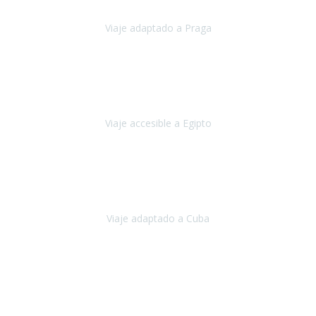
Viaje adaptado a Praga
Praga
Mayo, 2023
Queremos agradecer a Travel Xperience la organización de este
viaje.
Viaje accesible a Egipto
Egipto
Marzo, 2023
Hemos vivido un viaje que pensábamos que nunca podríamos llevar
a cabo.
Viaje adaptado a Cuba
Cuba
Abril, 2023
Estimada Julieta, antes que nada, quiero felicitarte y agradecerte por
la excelente planificación, coordinación y disposición
para que
nuestro viaje a España haya sido una experiencia inol