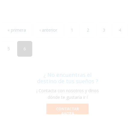
« primera
‹ anterior
1
2
3
4
5
6
¿ No encuentras el
destino de tus sueños ?
¡ Contacta con nosotros y dinos
dónde te gustaría ir !
CONTACTAR
AHORA