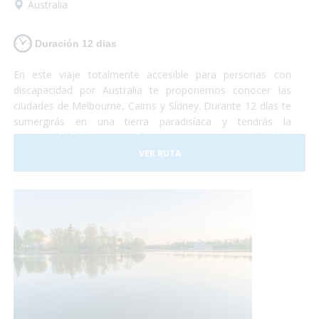
Australia
Duración 12 dias
En este viaje totalmente accesible para personas con
discapacidad por Australia te proponemos conocer las
ciudades de Melbourne, Cairns y Sídney. Durante 12 días te
sumergirás en una tierra paradisíaca y tendrás la
oportunidad de conocer los imponentes 12 apóstoles,
nadar en la gran barrera de coral, conocer la fauna local y
VER RUTA
pasar unos días fantásticos en la ciudad de
Sídney. ¡Australia te está esperando!