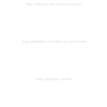
Viaje adaptado por Grecia y España
Grecia y España
Octubre, 2023
Destino: Tenerife sur, cerca de la playa de los cristianos. Hotel Sol y
Mar: un hotel totalmente adaptado, donde todo son comodidades.
¡Tiene todas las instalaciones adaptadas!
Viaje adaptado a Tenerife con actividades
Tenerife, España
Abril, 2024
Nuestro viaje familiar a Berlín
organizado por Travel Xperience
ha sido fantástico
, desde el inicio con los preparativos y luego allí
en destino con los traslados
Viaje adaptado a Berlín
Berlín
Diciembre 2023
Este viaje a Tromsø nos ha permitido llegar a sitios y hacer
actividades que no habríamos podido imaginar: ver las auroras
boreales en un cielo estrellado a casi -12ºC, contemplar las ballenas