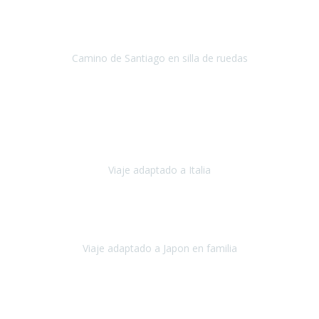
Conrado lograra el gran objetivo de recorrer el Camino de Santiago
de Co
Camino de Santiago en silla de ruedas
Camino de Santiago
Julio 2023
Para mí fue un servicio muy acorde a mis necesidades además,
ustedes siempre estuvieron muy atentos a cualquier consulta que
necesitáramos.
Viaje adaptado a Italia
Italia
Octubre 2023
Lo primero daros las gracias a Belén y a todo el equipo. Nos hemos
sentido totalmente respaldados por vosotros en todo momento.
Viaje adaptado a Japon en familia
Japón
Octubre 2023
El viaje
, el país, los paisajes, la gente,
todo genial
y precioso, nos
han cuidado en cada momento y detalle,
los hoteles
son