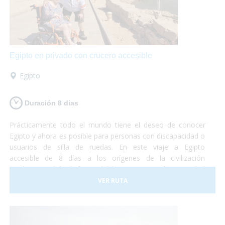
Egipto en privado con crucero accesible
Egipto
Duración 8 dias
Prácticamente todo el mundo tiene el deseo de conocer
Egipto y ahora es posible para personas con discapacidad o
usuarios de silla de ruedas. En este viaje a Egipto
accesible de 8 días a los orígenes de la civilización
moderna podrás disfrutar del hermosa y "caótica" ciudad
de El Cairo para luego adentrarte por el Nilo a descubrir los
VER RUTA
tesoros que alberga este país. Egipto es un lugar fantástico
y accesible para personas con movilidad reducida. Sólo
debes preocuparte por disfrutar. ¡Nosotros nos
encargamos del resto!