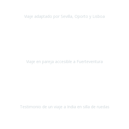
agradezco vuestro apoyo. Lo pasamos super. Las guías
maravillosas ambas, el Portus Cale, súper en todos sentidos.
Viaje adaptado por Sevilla, Oporto y Lisboa
Andalucía y Portugal
Octubre 2022
Hola Belén buenos días! Ya volvimos ayer y hemos descansado un
poco, quería agradecerte el trabajo que hiciste ya que el viaje ha
salido de 10.
Viaje en pareja accesible a Fuerteventura
Fuerteventura
Septiembre 2022
La organización de mi viaje a la India fue excelente, los hoteles
estaban bien elegidos, el guía y el conductor cumplieron con su
cometido.
Testimonio de un viaje a India en silla de ruedas
India
Octubre 2022
Uno de los sueños de mi esposa y mío
, casi desde el día en que