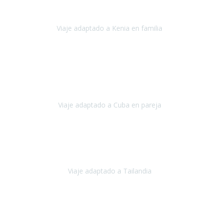
impresionantes,
Viaje adaptado a Kenia en familia
Kenia
Agosto 2023
La atención ha sido estupenda
durante todo el proceso, al
tratarse de un viaje privado para mi y mi mujer todos los traslados
los hicimos en coches,
al más mínimo problema
Viaje adaptado a Cuba en pareja
Cuba
Febrero 2023
Tailandia era uno de los viajes que desde siempre tenía en mente y
he vuelto encantado de la vida, he alucinado.
Viaje adaptado a Tailandia
Tailandia
Noviembre 2022
Nuestra experiencia ha sido inmejorable.
La atención que nos
brindaron Abdeljalil y Khadija en el Riad fue al más puro estilo