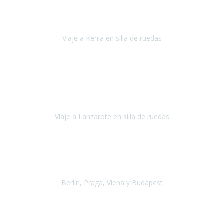
Somos una familia con dos niños pequeños y yo tengo una
enfermedad degenerativa que ya no permite caminar, sin embargo
a todos nos encanta viajar.
Viaje a Kenia en silla de ruedas
Kenia
Junio 2021
Si tienes movilidad reducida o eres usuario/a de silla de ruedas o
sillamóvil y te da miedo viajar porque no sabes con las barreras que
te vas a encontrar, ponte en contacto con
Viaje a Lanzarote en silla de ruedas
Lanzarote
Julio 2021
Por primera vez decidimos hacer un viaje que incluyera
varios paises
, algo que nos preocupaba mucho por coger varios
transportes, diferentes hoteles, alquiler
Berlin, Praga, Viena y Budapest
Alemania, Chequia, Austria y Budapest
Agosto 2019
Padezco de una enfermedad degenerativa
y, a día de hoy,