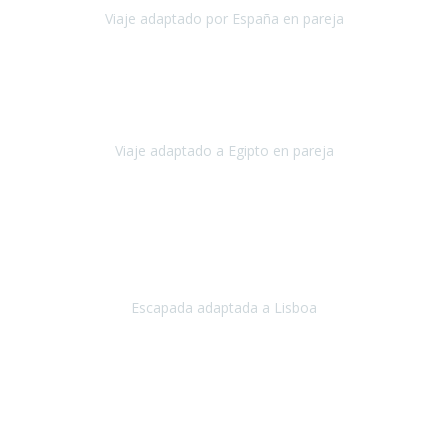
Viaje adaptado por España en pareja
España
Octubre, 2023
El viaje a Egipto ha sido precioso. Tenía ganas de hacer este viaje
pero me daba un poco miedo porque me habían dicho que el pais
no estaba nada adaptado.
Viaje adaptado a Egipto en pareja
Egipto
Mayo, 2023
Es la segunda vez que viajo con Travel Xperience y habrá más.
Acabo de regresar de
Lisboa
, una ciudad maravillosa con una gente
impresionante.
Escapada adaptada a Lisboa
Lisboa
Abril, 2024
Primero que nada, agradecerles de parte de Christian, Emilio y mi
persona por estar al pendiente en nuestro viaje, resolviendo
rápidamente los imprevistos que en una travesía como estas siemp