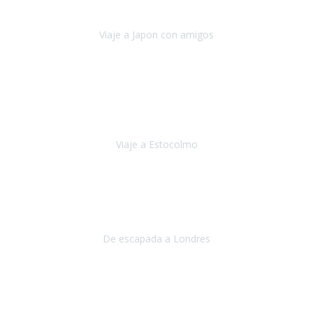
camino con ayuda de un bastón y teniendo cada vez más
dificultades con las barreras arquitectónicas y
Viaje a Japon con amigos
Japón
Julio 2019
El viatge a Estocolm amb l’organització de Travel Xperience
ha estat un èxit total.
Des de els consells per poder portar les
bateries de liti a l’avió,
sort del que ens ha
Viaje a Estocolmo
Estocolmo
Julio 2019
Queremos daros las gracias por el viaje que nos habeis organizado.
Ha salido todo muy bien y hemos disfrutado mucho.
De escapada a Londres
Londres
Agosto 2019
Gracias a Travel Xperience por hacer de Costa Rica un
estupendo destino accesible
para las personas con movilidad