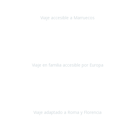
'padres', siempre cuidadosos, cari
Viaje accesible a Marruecos
Marruecos
Octubre 2022
Nuestra experiencia con Travel Xperience fue muy positiva
,
desde el inicio de los preparativos del viaje atendieron cada una de
nuestras inquietudes, solicitude
Viaje en familia accesible por Europa
Europa
Septiembre 2022
Agradecer una vez más a Travel-Xperience
por su trabajo y
profesionalidad. Organización diez, tanto en aeropuertos, estación
de tren, asistencias, hoteles y material.
Viaje adaptado a Roma y Florencia
Roma y Florencia
Octubre 2022
Viajamos desde México. Tuvimos una muy buena experiencia y les