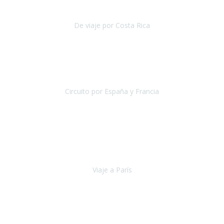
reducida.
De viaje por Costa Rica
Costa Rica
Julio 2019
Pasamos unos días inolvidables
, se cuidaron todos los detalles
desde los hoteles con ubicaciones estratégicas cercanos a los
lugares más emblemáticos de cada
Circuito por España y Francia
España y Francia
Septiembre 2019
La escapada a París
organizada por la agencia Travel Xperience
ha sido fantástica por lo completo de la información recibida, por la
total accesibilidad del hotel, por la comodida
Viaje a París
París
Septiembre 2019
Viaje a Jordania con extensión a Dubai, jamás pensé que podría ver
sitios como Petra, el desierto de Wadi Rum, Mar muerto, ha sido