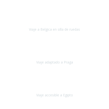
Alemania
Agosto, 2023
Lo primero, deciros que
voy en silla de ruedas
y era el primer
viaje que hacía con mi hermana.
Viaje a Belgica en silla de ruedas
Bélgica
Junio, 2023
Hemos confiado en Travel Xperience por tercera vez
y
esperamos hacerlo nuevamente el próximo verano.
Viaje adaptado a Praga
Praga
Mayo, 2023
Queremos agradecer a Travel Xperience la organización de este
viaje.
Viaje accesible a Egipto
Egipto
Marzo, 2023