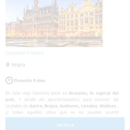
arrepentirás!
Descubre Flandes
Bélgica
Duración 6 dias
En este viaje haremos base en
Bruselas, la capital del
país.
Y desde ahí aprovecharemos para conocer las
ciudades de
Gante, Brujas, Amberes, Lovaina, Malinas
...
¡Y todas aquellas otras que se les puedan ocurrir!
Proponemos pasar toda la estancia en Bruselas debido a
sus
servicios
excelentemente
adaptados
y a su buena
VER RUTA