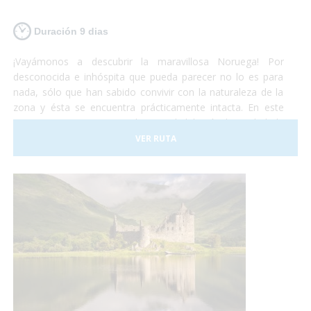
Duración 9 dias
¡Vayámonos a descubrir la maravillosa Noruega! Por
desconocida e inhóspita que pueda parecer no lo es para
nada, sólo que han sabido convivir con la naturaleza de la
zona y ésta se encuentra prácticamente intacta. En este
viaje comenzaremos por la capital del país, la ciudad de
Oslo. Al terminar de conocer la capital nos iremos en tren
VER RUTA
hacia Bergen. Éste recorrido es uno de los más hermosos
que te puedas encontrar. A Flåm también iremos un tren
con unas vistas privilegiadas también. ¡Te sorprenderá!