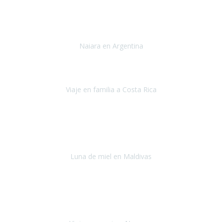
Toronto y Niágara
Julio 2022
Si tengo que describir mi viaje a Argentina en una palabra seria,
INCREIBLE.
Naiara en Argentina
Argentina
Junio 2022
"HA SIDO UN VIAJE ESPECTACULAR - UN VIAJE CON MAYUSCULAS"
Viaje en familia a Costa Rica
Costa Rica
Julio 2022
Después del accidente, ha sido muy complejo y difícil organizar
viajes.
Luna de miel en Maldivas
Maldivas
Agosto de 2022
El viaje fue sobre ruedas desde un principio, no pensé que
viajar en
avión en sillas de ruedas eléctricas
sería tan sencillo.