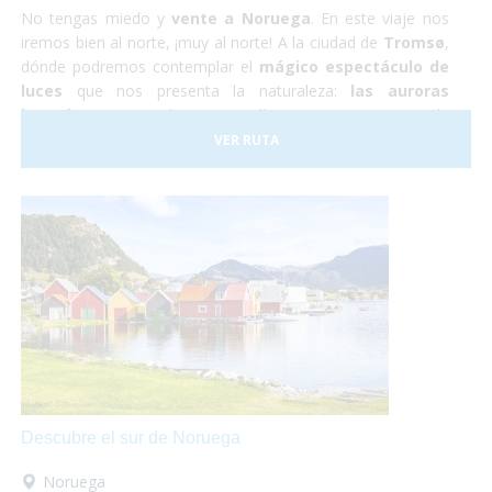
No tengas miedo y
vente a Noruega
. En este viaje nos
iremos bien al norte, ¡muy al norte! A la ciudad de
Tromsø
,
dónde podremos contemplar el
mágico espectáculo de
luces
que nos presenta la naturaleza:
las auroras
boreales.
Durante los cuatro días que estaremos en la
ciudad también podremos hacer una excursión a un
VER RUTA
campamento de renos Sami, conocer la ciudad y hacer un
tour panorámico para conocer los parajes naturales de la
zona.
Descubre el sur de Noruega
Noruega