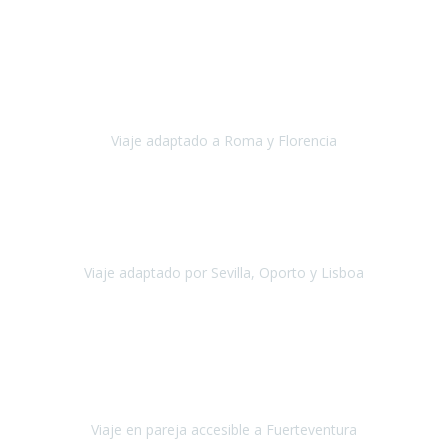
Europa
Septiembre 2022
Agradecer una vez más a Travel-Xperience
por su trabajo y
profesionalidad. Organización diez, tanto en aeropuertos, estación
de tren, asistencias, hoteles y material.
Viaje adaptado a Roma y Florencia
Roma y Florencia
Octubre 2022
Viajamos desde México. Tuvimos una muy buena experiencia y les
agradezco vuestro apoyo. Lo pasamos super. Las guías
maravillosas ambas, el Portus Cale, súper en todos sentidos.
Viaje adaptado por Sevilla, Oporto y Lisboa
Andalucía y Portugal
Octubre 2022
Hola Belén buenos días! Ya volvimos ayer y hemos descansado un
poco, quería agradecerte el trabajo que hiciste ya que el viaje ha
salido de 10.
Viaje en pareja accesible a Fuerteventura