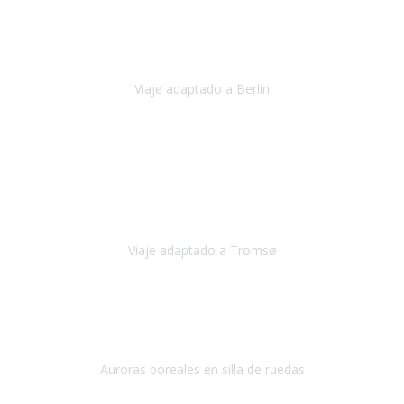
Nuestro viaje familiar a Berlín
organizado por Travel Xperience
ha sido fantástico
, desde el inicio con los preparativos y luego allí
en destino con los traslados
Viaje adaptado a Berlín
Berlín
Diciembre 2023
Este viaje a Tromsø nos ha permitido llegar a sitios y hacer
actividades que no habríamos podido imaginar: ver las auroras
boreales en un cielo estrellado a casi -12ºC, contemplar las ballenas
en
Viaje adaptado a Tromsø
Tromsø, Noruega
Noviembre 2023
Hola equipo!
Pues la vuelta a la realidad es dura, sobretodo después de unas
vacaciones de ensueño.
Auroras boreales en silla de ruedas
Tromso, Noruega