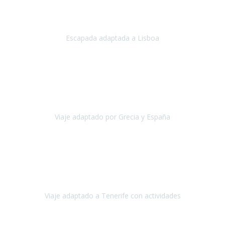
Acabo de regresar de
Lisboa
, una ciudad maravillosa con una gente
impresionante.
Escapada adaptada a Lisboa
Lisboa
Abril, 2024
Primero que nada, agradecerles de parte de Christian, Emilio y mi
persona por estar al pendiente en nuestro viaje, resolviendo
rápidamente los imprevistos que en una travesía como estas siemp
Viaje adaptado por Grecia y España
Grecia y España
Octubre, 2023
Destino: Tenerife sur, cerca de la playa de los cristianos. Hotel Sol y
Mar: un hotel totalmente adaptado, donde todo son comodidades.
¡Tiene todas las instalaciones adaptadas!
Viaje adaptado a Tenerife con actividades
Tenerife, España
Abril, 2024