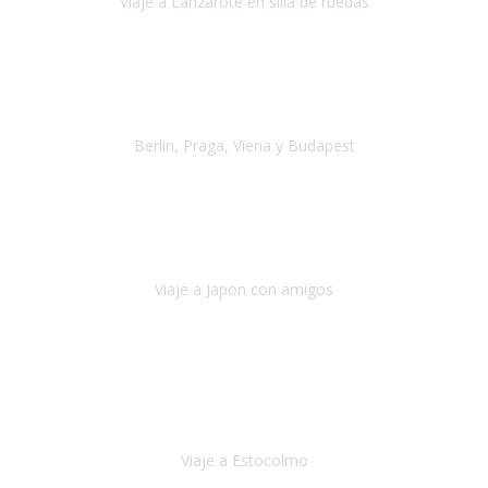
Viaje a Lanzarote en silla de ruedas
Lanzarote
Julio 2021
Por primera vez decidimos hacer un viaje que incluyera
varios paises
, algo que nos preocupaba mucho por coger varios
transportes, diferentes hoteles, alquiler
Berlin, Praga, Viena y Budapest
Alemania, Chequia, Austria y Budapest
Agosto 2019
Padezco de una enfermedad degenerativa
y, a día de hoy,
camino con ayuda de un bastón y teniendo cada vez más
dificultades con las barreras arquitectónicas y
Viaje a Japon con amigos
Japón
Julio 2019
El viatge a Estocolm amb l’organització de Travel Xperience
ha estat un èxit total.
Des de els consells per poder portar les
bateries de liti a l’avió,
sort del que ens ha
Viaje a Estocolmo
Estocolmo