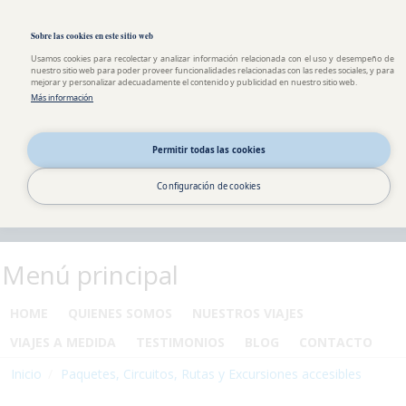
Pasar al contenido principal
Toggle high contrast
Sobre las cookies en este sitio web
Usamos cookies para recolectar y analizar información relacionada con el uso y desempeño de
nuestro sitio web para poder proveer funcionalidades relacionadas con las redes sociales, y para
mejorar y personalizar adecuadamente el contenido y publicidad en nuestro sitio web.
Más información
Permitir todas las cookies
Configuración de cookies
Menú principal
HOME
QUIENES SOMOS
NUESTROS VIAJES
VIAJES A MEDIDA
TESTIMONIOS
BLOG
CONTACTO
Inicio
Paquetes, Circuitos, Rutas y Excursiones accesibles