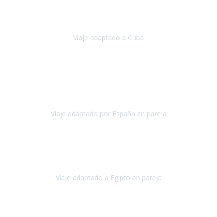
Hemos vivido un viaje que pensábamos que nunca podríamos llevar
a cabo.
Viaje adaptado a Cuba
Cuba
Abril, 2023
Estimada Julieta, antes que nada, quiero felicitarte y agradecerte por
la excelente planificación, coordinación y disposición
para que
nuestro viaje a España haya sido una experiencia inol
Viaje adaptado por España en pareja
España
Octubre, 2023
El viaje a Egipto ha sido precioso. Tenía ganas de hacer este viaje
pero me daba un poco miedo porque me habían dicho que el pais
no estaba nada adaptado.
Viaje adaptado a Egipto en pareja
Egipto
Mayo, 2023
Es la segunda vez que viajo con Travel Xperience y habrá más.