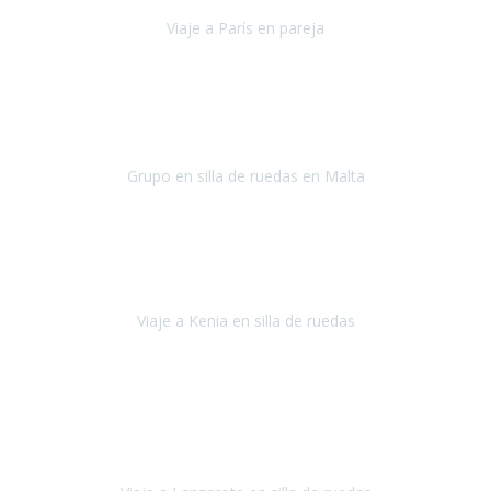
Viaje a París en pareja
París
septiembre de 2021
Acabo de llegar de Malta y el grupo de wasap no deja de sonar, con
fotos o con comentarios sobre como lo hemos pasado.
Grupo en silla de ruedas en Malta
Malta
Agosto 2021
Somos una familia con dos niños pequeños y yo tengo una
enfermedad degenerativa que ya no permite caminar, sin embargo
a todos nos encanta viajar.
Viaje a Kenia en silla de ruedas
Kenia
Junio 2021
Si tienes movilidad reducida o eres usuario/a de silla de ruedas o
sillamóvil y te da miedo viajar porque no sabes con las barreras que
te vas a encontrar, ponte en contacto con