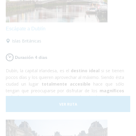
Escápate a Dublín
Islas Británicas
Duración 4 dias
Dubín, la capital irlandesa, es el
destino ideal
si se tienen
pocos días y los quieren aprovechar al máximo. Siendo ésta
ciudad un lugar
totalmente accesible
hace que sólo
tengan que preocuparse por disfrutar de los
magníficos
paisajes y monumentos
que te brinda éste hermoso
país. Durante éste viaje a Irlanda tendrás la oportunidad de
VER RUTA
conocer los imponentes
Acantilados de Moher
,
visitar
castillos de película
y... ¡descubrir los secretos que
esconde la famosa
cerveza Guiness
!