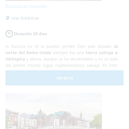
Escocia al completo
Islas Británicas
Duración 10 dias
¡A Escocia no te la puedes perder! Éste país situado
al
norte del Reino Unido
siempre fue una
tierra salvaje e
inhóspita
y ahora, aunque se ha desarrollado y es un país
del primer mundo sigue manteniéndose salvaje. En éste
viaje nos adentraremos en la autentica Escocia y no nos
perderemos nada de nada. ¡Así que vámonos ya! ¡No te lo
VER RUTA
pienses más, te aseguramos que te encantará!
Sólo
preocúpate por disfrutar
, nosotros nos encargamos del
resto.