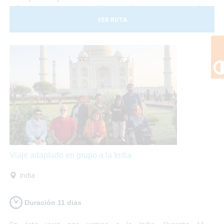
a fondo. En éste viaje podrás visitar los monumentos más
emblemáticos como el Big Ben o la Torre de Londres y
VER RUTA
adentrarte en la cultura local conociendo los barrios de
Covent Garden y Camden Town. Además no puedes dejar
de visitar los fantásticos museos que se encuentran en la
ciudad y destinar una tarde a disfrutar de un Afternoon Tea.
¡Londres te encantará! Así que escápate a la capital inglesa
y sólo preocúpate por disfrutar... ¡nosotros te lo
garantizamos!
Viaje adaptado en grupo a la India
India
Duración 11 dias