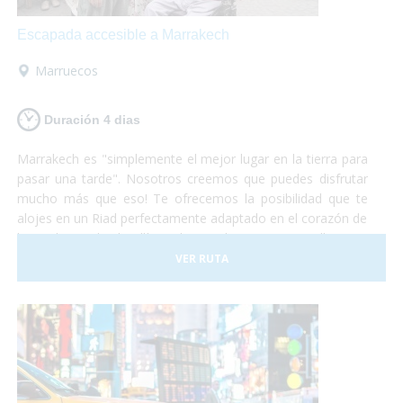
Escapada accesible a Marrakech
Marruecos
Duración 4 dias
Marrakech es "simplemente el mejor lugar en la tierra para
pasar una tarde". Nosotros creemos que puedes disfrutar
mucho más que eso! Te ofrecemos la posibilidad que te
alojes en un Riad perfectamente adaptado en el corazón de
la Medina y desde allí puedas perderte por sus callejones.
Desde allí, podrás visitar Essaouira, la "Perla del Atlántico",
VER RUTA
y si tienes suerte hasta podrás participar en alguna de las
subastas de langosta y comértela allí mismo! Si te decides,
nosotros nos encargamos de todo, tú solo de disfrutar!