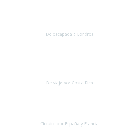
Julio 2019
Queremos daros las gracias por el viaje que nos habeis organizado.
Ha salido todo muy bien y hemos disfrutado mucho.
De escapada a Londres
Londres
Agosto 2019
Gracias a Travel Xperience por hacer de Costa Rica un
estupendo destino accesible
para las personas con movilidad
reducida.
De viaje por Costa Rica
Costa Rica
Julio 2019
Pasamos unos días inolvidables
, se cuidaron todos los detalles
desde los hoteles con ubicaciones estratégicas cercanos a los
lugares más emblemáticos de cada
Circuito por España y Francia
España y Francia
Septiembre 2019