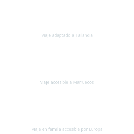
Cuba
Febrero 2023
Tailandia era uno de los viajes que desde siempre tenía en mente y
he vuelto encantado de la vida, he alucinado.
Viaje adaptado a Tailandia
Tailandia
Noviembre 2022
Nuestra experiencia ha sido inmejorable.
La atención que nos
brindaron Abdeljalil y Khadija en el Riad fue al más puro estilo
'padres', siempre cuidadosos, cari
Viaje accesible a Marruecos
Marruecos
Octubre 2022
Nuestra experiencia con Travel Xperience fue muy positiva
,
desde el inicio de los preparativos del viaje atendieron cada una de
nuestras inquietudes, solicitude
Viaje en familia accesible por Europa