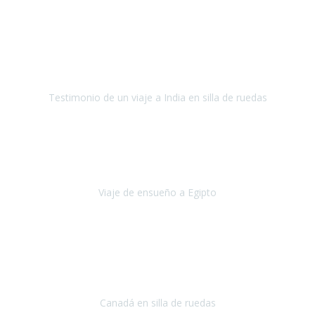
Fuerteventura
Septiembre 2022
La organización de mi viaje a la India fue excelente, los hoteles
estaban bien elegidos, el guía y el conductor cumplieron con su
cometido.
Testimonio de un viaje a India en silla de ruedas
India
Octubre 2022
Uno de los sueños de mi esposa y mío
, casi desde el día en que
nos conocimos
era poder visitar a Egipto
.
Viaje de ensueño a Egipto
Egipto
Octubre 2022
Ha sido una semana inolvidable en
Niagara y Toronto
(Canadá)
cumpliendo un sueño después de haberlo tenido que anular por el
COVID-19 en el año 2020.
Canadá en silla de ruedas