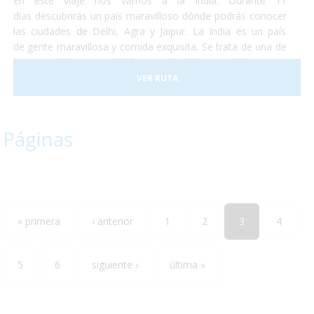
En éste viaje nos vamos a la India. Durante 11
días descubrirás un país maravilloso dónde podrás conocer
las ciudades de Delhi, Agra y Jaipur. La India es un país
de gente maravillosa y comida exquisita. Se trata de una de
las sociedades con más historia de la humanidad y no te
perderás ni un detalle. No temas conocer un destino que se
VER RUTA
saldrá por completo de lo que conocías y aventúrate a
descubrir un maravilloso país que te enamorará. La salida
está prevista para finales de abril de éste año y esperamos
Páginas
que nos acompañes. ¡Te encantará!
« primera
‹ anterior
1
2
3
4
5
6
siguiente ›
última »