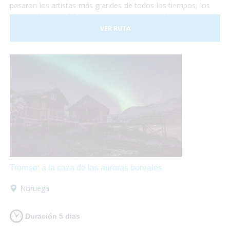
pasaron los artistas más grandes de todos los tiempos, los
emperadores del Imperio Romano, los Papas,
comerciantes de todos los lugares del mundo y todo lo que
VER RUTA
te puedas imaginar. Y Roma no es sólo visitar
monumentos... Pasear por sus calles es mágico,
¡está
llena de vida!
Sentarse en una terraza o en un bello
restaurante a comer acompañado de un delicioso vino es
ideal para hacer un break.
Tromsø: a la caza de las auroras boreales
Noruega
Duración 5 dias