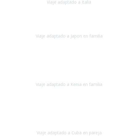
Viaje adaptado a Italia
Italia
Octubre 2023
Lo primero daros las gracias a Belén y a todo el equipo. Nos hemos
sentido totalmente respaldados por vosotros en todo momento.
Viaje adaptado a Japon en familia
Japón
Octubre 2023
El viaje
, el país, los paisajes, la gente,
todo genial
y precioso, nos
han cuidado en cada momento y detalle,
los hoteles
son
impresionantes,
Viaje adaptado a Kenia en familia
Kenia
Agosto 2023
La atención ha sido estupenda
durante todo el proceso, al
tratarse de un viaje privado para mi y mi mujer todos los traslados
los hicimos en coches,
al más mínimo problema
Viaje adaptado a Cuba en pareja