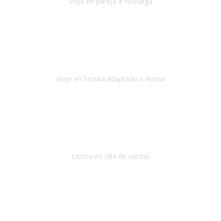
Viaje en pareja a Noruega
Noruega
Agosto 2022
Sinceramente disfrutar con la familia y la tranquilidad que nos dáis
en Travel Xperience es lo mejor del viaje. Sin problemas y con la
confianza plena en que todo iba a salir bien.
Viaje en familia adaptado a Roma
Roma y Pompeya
Julio 2022
En general: súper súper súper bien!
Habitación bien adaptada
,
gente muy amable y dispuesta, guias y tours muy adecuados.... y
todo muy bien organizado! Así da gusto..!
Lisboa en silla de ruedas
Lisboa
agosto de 2022
Era mi primer viaje en avión, elegí como destino la ciudad de la luz,
París. Y no me defraudó. Fue una semana increíble, desde la ida, en
Sevilla, hasta la vuelta.