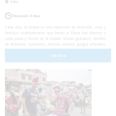
Italia
Duración 3 dias
Cada año, la ciudad es una explosión de diversión, risas y
festejos multitudinarios que llenan la Plaza San Marcos y
cada plaza y rincón de la ciudad. Shows gratuitos, desfiles
de disfraces, conciertos, historia viviente, juegos infantiles,
bailes hasta el amanecer, degustaciones gastronómicas e
infinidad de otras emociones sensoriales que no te dejarán
VER RUTA
indiferente. Paseos por los canales, un recorrido en
Góndola adaptada, lanchas-taxi adaptadas para que puedas
visitar cada rincón de la ciudad, te lo habías imaginado?
¡Esto es el Carnaval! Una increíble experiencia que todos
deberían probar! Vamos?