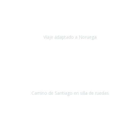
Noviembre 2023
Nuestro viaje familiar a Noruega, organizado por Travel Xperience,
ha sido un un éxito. Todo ha estado organizado
cronométricamente, desde traslados y hoteles a los viajes en barco.
Viaje adaptado a Noruega
Noruega
Agosto 2023
A través de este medio quería dejar mi comentario sobre la
excelente logística que diseñó Travel Xperience para que mi hijo
Conrado lograra el gran objetivo de recorrer el Camino de Santiago
de Co
Camino de Santiago en silla de ruedas
Camino de Santiago
Julio 2023
Para mí fue un servicio muy acorde a mis necesidades además,
ustedes siempre estuvieron muy atentos a cualquier consulta que
necesitáramos.