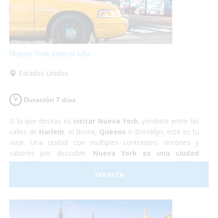
Nueva York todo el año
Estados Unidos
Duración 7 dias
Si lo que deseas es
visitar Nueva York
, perderte entre las
calles de
Harlem
, el Bronx,
Queens
o Brooklyn, este es tu
viaje. Una ciudad con múltiples contrastes, rincones y
sabores por descubrir.
Nueva York es una ciudad
accesible
, que se puede recorrer en
transporte público
totalmente adaptado
, podrás rodar con tu silla de
VER RUTA
ruedas sin problemas,
visitar la Estatua de la Libertad
,
el Puente de Brooklyn o
subirte a un bus adaptado para
conocer Washington
en un día. ¡Es una ciudad a la que
podrás viajar en cualquier época del año y seguro que no te