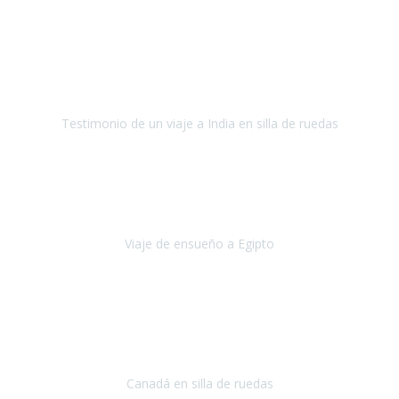
Fuerteventura
Septiembre 2022
La organización de mi viaje a la India fue excelente, los hoteles
estaban bien elegidos, el guía y el conductor cumplieron con su
cometido.
Testimonio de un viaje a India en silla de ruedas
India
Octubre 2022
Uno de los sueños de mi esposa y mío
, casi desde el día en que
nos conocimos
era poder visitar a Egipto
.
Viaje de ensueño a Egipto
Egipto
Octubre 2022
Ha sido una semana inolvidable en
Niagara y Toronto
(Canadá)
cumpliendo un sueño después de haberlo tenido que anular por el
COVID-19 en el año 2020.
Canadá en silla de ruedas