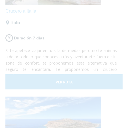
Crucero a Italia
Italia
Duración 7 dias
Si te apetece viajar en tu silla de ruedas pero no te animas
a dejar todo lo que conoces atrás y aventurarte fuera de tu
zona de confort, te proponemos esta alternativa que
seguro te encantará. Te proponemos un crucero
totalmente accesible de Barcelona a Roma en el cual te
embarcarás con tu propio vehículo para luego poder
VER RUTA
conocer roma y los alrededores según te apetezca.