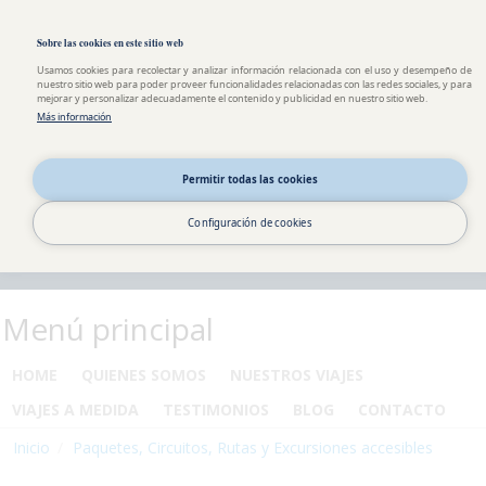
Pasar al contenido principal
Toggle high contrast
Sobre las cookies en este sitio web
Usamos cookies para recolectar y analizar información relacionada con el uso y desempeño de
nuestro sitio web para poder proveer funcionalidades relacionadas con las redes sociales, y para
mejorar y personalizar adecuadamente el contenido y publicidad en nuestro sitio web.
Más información
Permitir todas las cookies
Configuración de cookies
Menú principal
HOME
QUIENES SOMOS
NUESTROS VIAJES
VIAJES A MEDIDA
TESTIMONIOS
BLOG
CONTACTO
Inicio
Paquetes, Circuitos, Rutas y Excursiones accesibles