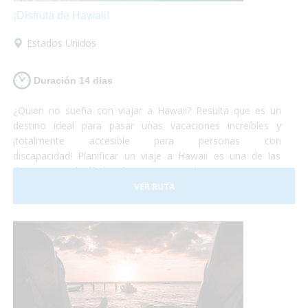
¡Disfruta de Hawaii!
Estados Unidos
Duración 14 dias
¿Quien no sueña con viajar a Hawaii? Resulta que es un
destino ideal para pasar unas vacaciones increíbles y
¡totalmente accesible para personas con
discapacidad! Planificar un viaje a Hawaii es una de las
decisiones más fáciles de tomar... Simplemente porque es
un lugar increíble que permite cualquier tipo de
VER RUTA
experiencia. Todo esto, de la mano de una cultura antigua
muy simpática y hospitalaria, que harán de tus vacaciones
¡una experiencia única e inolvidable!