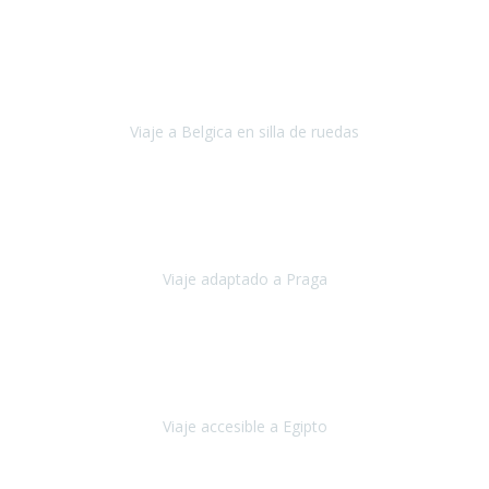
Alemania
Agosto, 2023
Lo primero, deciros que
voy en silla de ruedas
y era el primer
viaje que hacía con mi hermana.
Viaje a Belgica en silla de ruedas
Bélgica
Junio, 2023
Hemos confiado en Travel Xperience por tercera vez
y
esperamos hacerlo nuevamente el próximo verano.
Viaje adaptado a Praga
Praga
Mayo, 2023
Queremos agradecer a Travel Xperience la organización de este
viaje.
Viaje accesible a Egipto
Egipto
Marzo, 2023