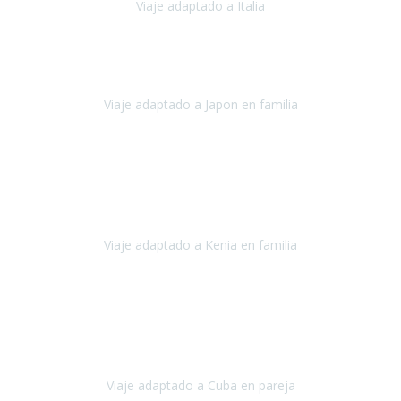
Viaje adaptado a Italia
Italia
Octubre 2023
Lo primero daros las gracias a Belén y a todo el equipo. Nos hemos
sentido totalmente respaldados por vosotros en todo momento.
Viaje adaptado a Japon en familia
Japón
Octubre 2023
El viaje
, el país, los paisajes, la gente,
todo genial
y precioso, nos
han cuidado en cada momento y detalle,
los hoteles
son
impresionantes,
Viaje adaptado a Kenia en familia
Kenia
Agosto 2023
La atención ha sido estupenda
durante todo el proceso, al
tratarse de un viaje privado para mi y mi mujer todos los traslados
los hicimos en coches,
al más mínimo problema
Viaje adaptado a Cuba en pareja