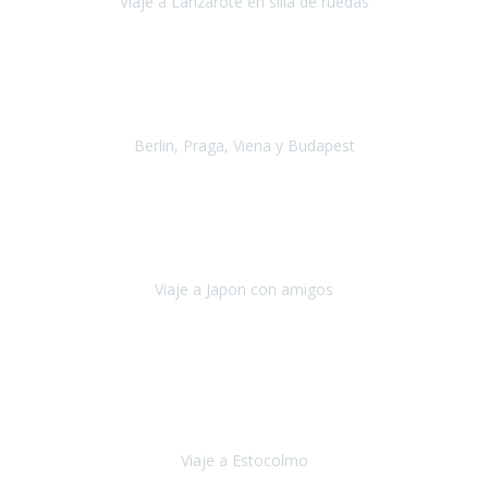
Viaje a Lanzarote en silla de ruedas
Lanzarote
Julio 2021
Por primera vez decidimos hacer un viaje que incluyera
varios paises
, algo que nos preocupaba mucho por coger varios
transportes, diferentes hoteles, alquiler
Berlin, Praga, Viena y Budapest
Alemania, Chequia, Austria y Budapest
Agosto 2019
Padezco de una enfermedad degenerativa
y, a día de hoy,
camino con ayuda de un bastón y teniendo cada vez más
dificultades con las barreras arquitectónicas y
Viaje a Japon con amigos
Japón
Julio 2019
El viatge a Estocolm amb l’organització de Travel Xperience
ha estat un èxit total.
Des de els consells per poder portar les
bateries de liti a l’avió,
sort del que ens ha
Viaje a Estocolmo
Estocolmo