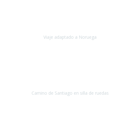
Noviembre 2023
Nuestro viaje familiar a Noruega, organizado por Travel Xperience,
ha sido un un éxito. Todo ha estado organizado
cronométricamente, desde traslados y hoteles a los viajes en barco.
Viaje adaptado a Noruega
Noruega
Agosto 2023
A través de este medio quería dejar mi comentario sobre la
excelente logística que diseñó Travel Xperience para que mi hijo
Conrado lograra el gran objetivo de recorrer el Camino de Santiago
de Co
Camino de Santiago en silla de ruedas
Camino de Santiago
Julio 2023
Para mí fue un servicio muy acorde a mis necesidades además,
ustedes siempre estuvieron muy atentos a cualquier consulta que
necesitáramos.