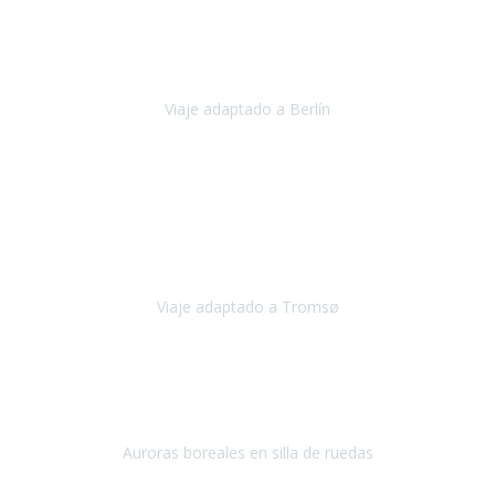
Nuestro viaje familiar a Berlín
organizado por Travel Xperience
ha sido fantástico
, desde el inicio con los preparativos y luego allí
en destino con los traslados
Viaje adaptado a Berlín
Berlín
Diciembre 2023
Este viaje a Tromsø nos ha permitido llegar a sitios y hacer
actividades que no habríamos podido imaginar: ver las auroras
boreales en un cielo estrellado a casi -12ºC, contemplar las ballenas
en
Viaje adaptado a Tromsø
Tromsø, Noruega
Noviembre 2023
Hola equipo!
Pues la vuelta a la realidad es dura, sobretodo después de unas
vacaciones de ensueño.
Auroras boreales en silla de ruedas
Tromso, Noruega