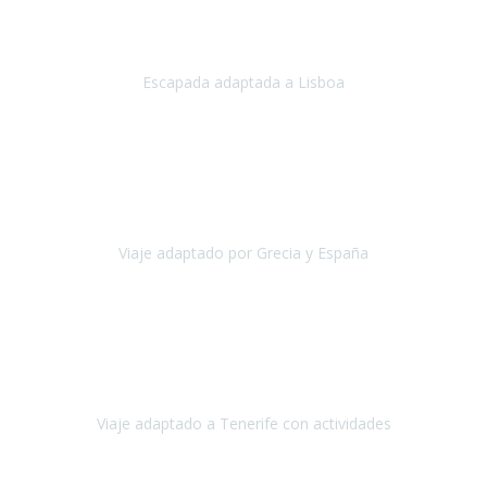
Acabo de regresar de
Lisboa
, una ciudad maravillosa con una gente
impresionante.
Escapada adaptada a Lisboa
Lisboa
Abril, 2024
Primero que nada, agradecerles de parte de Christian, Emilio y mi
persona por estar al pendiente en nuestro viaje, resolviendo
rápidamente los imprevistos que en una travesía como estas siemp
Viaje adaptado por Grecia y España
Grecia y España
Octubre, 2023
Destino: Tenerife sur, cerca de la playa de los cristianos. Hotel Sol y
Mar: un hotel totalmente adaptado, donde todo son comodidades.
¡Tiene todas las instalaciones adaptadas!
Viaje adaptado a Tenerife con actividades
Tenerife, España
Abril, 2024