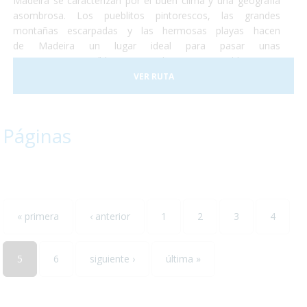
Madeira se caracterizan por el buen clima y una geografía
asombrosa. Los pueblitos pintorescos, las grandes
montañas escarpadas y las hermosas playas hacen
de Madeira un lugar ideal para pasar unas
vacaciones, increíbles y totalmente accesibles para
personas con discapacidad o usuarios de silla de ruedas. En
VER RUTA
2017 la ciudad de Funchal recibió el premio a la Ciudad
Accesible. Así que no lo dudes más y, ¡Vete a Madeira!¡Te
encantará!
Páginas
« primera
‹ anterior
1
2
3
4
5
6
siguiente ›
última »