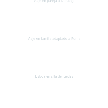
Viaje en pareja a Noruega
Noruega
Agosto 2022
Sinceramente disfrutar con la familia y la tranquilidad que nos dáis
en Travel Xperience es lo mejor del viaje. Sin problemas y con la
confianza plena en que todo iba a salir bien.
Viaje en familia adaptado a Roma
Roma y Pompeya
Julio 2022
En general: súper súper súper bien!
Habitación bien adaptada
,
gente muy amable y dispuesta, guias y tours muy adecuados.... y
todo muy bien organizado! Así da gusto..!
Lisboa en silla de ruedas
Lisboa
agosto de 2022
Era mi primer viaje en avión, elegí como destino la ciudad de la luz,
París. Y no me defraudó. Fue una semana increíble, desde la ida, en
Sevilla, hasta la vuelta.