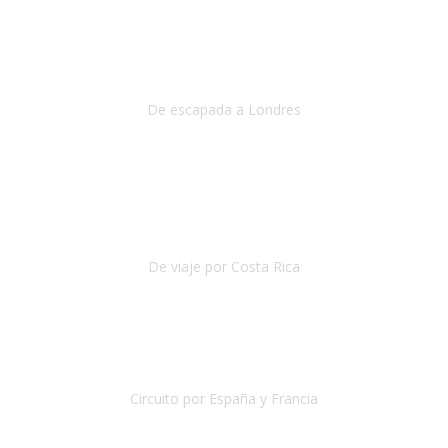
Julio 2019
Queremos daros las gracias por el viaje que nos habeis organizado.
Ha salido todo muy bien y hemos disfrutado mucho.
De escapada a Londres
Londres
Agosto 2019
Gracias a Travel Xperience por hacer de Costa Rica un
estupendo destino accesible
para las personas con movilidad
reducida.
De viaje por Costa Rica
Costa Rica
Julio 2019
Pasamos unos días inolvidables
, se cuidaron todos los detalles
desde los hoteles con ubicaciones estratégicas cercanos a los
lugares más emblemáticos de cada
Circuito por España y Francia
España y Francia
Septiembre 2019