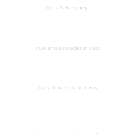
Viaje a París en pareja
París
septiembre de 2021
Acabo de llegar de Malta y el grupo de wasap no deja de sonar, con
fotos o con comentarios sobre como lo hemos pasado.
Grupo en silla de ruedas en Malta
Malta
Agosto 2021
Somos una familia con dos niños pequeños y yo tengo una
enfermedad degenerativa que ya no permite caminar, sin embargo
a todos nos encanta viajar.
Viaje a Kenia en silla de ruedas
Kenia
Junio 2021
Si tienes movilidad reducida o eres usuario/a de silla de ruedas o
sillamóvil y te da miedo viajar porque no sabes con las barreras que
te vas a encontrar, ponte en contacto con