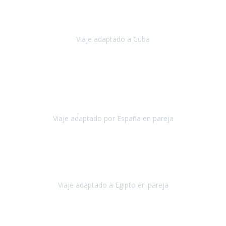
Hemos vivido un viaje que pensábamos que nunca podríamos llevar
a cabo.
Viaje adaptado a Cuba
Cuba
Abril, 2023
Estimada Julieta, antes que nada, quiero felicitarte y agradecerte por
la excelente planificación, coordinación y disposición
para que
nuestro viaje a España haya sido una experiencia inol
Viaje adaptado por España en pareja
España
Octubre, 2023
El viaje a Egipto ha sido precioso. Tenía ganas de hacer este viaje
pero me daba un poco miedo porque me habían dicho que el pais
no estaba nada adaptado.
Viaje adaptado a Egipto en pareja
Egipto
Mayo, 2023
Es la segunda vez que viajo con Travel Xperience y habrá más.