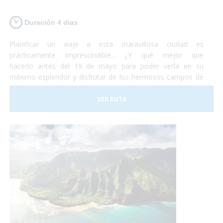
Duración 4 dias
Planificar un viaje a esta maravillosa ciudad es
prácticamente imprescindible... ¿Y qué mejor que
hacerlo antes del 19 de mayo para poder verla en su
máximo esplendor y disfrutar de los hermosos campos de
tulipanes que la rodean? Viajar a la ciudad holandesa
de Ámsterdam es posible para todo el mundo. Se trata de
VER RUTA
una ciudad totalmente adaptada para personas con
movilidad reducida o usuarios en silla de ruedas. No lo
dudes más y, ¡Planifica tu viaje a Ámsterdam!¡Antes de que
se sequen los tulipanes!