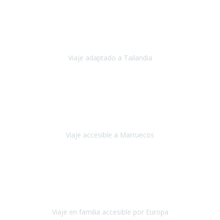
Cuba
Febrero 2023
Tailandia era uno de los viajes que desde siempre tenía en mente y
he vuelto encantado de la vida, he alucinado.
Viaje adaptado a Tailandia
Tailandia
Noviembre 2022
Nuestra experiencia ha sido inmejorable.
La atención que nos
brindaron Abdeljalil y Khadija en el Riad fue al más puro estilo
'padres', siempre cuidadosos, cari
Viaje accesible a Marruecos
Marruecos
Octubre 2022
Nuestra experiencia con Travel Xperience fue muy positiva
,
desde el inicio de los preparativos del viaje atendieron cada una de
nuestras inquietudes, solicitude
Viaje en familia accesible por Europa