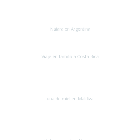
Toronto y Niágara
Julio 2022
Si tengo que describir mi viaje a Argentina en una palabra seria,
INCREIBLE.
Naiara en Argentina
Argentina
Junio 2022
"HA SIDO UN VIAJE ESPECTACULAR - UN VIAJE CON MAYUSCULAS"
Viaje en familia a Costa Rica
Costa Rica
Julio 2022
Después del accidente, ha sido muy complejo y difícil organizar
viajes.
Luna de miel en Maldivas
Maldivas
Agosto de 2022
El viaje fue sobre ruedas desde un principio, no pensé que
viajar en
avión en sillas de ruedas eléctricas
sería tan sencillo.