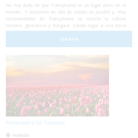
No hay duda de que Transylvania es un lugar único en el
mundo... Y recorrerlo en silla de ruedas es posible y, muy
recomendable! En Transylvania se mezcla la cultura
romana, germánica y húngara. Dando lugar a una tierra
compuesta por ciudades muy variadas, tradiciones muy
diferentes, artes y estilos de vida muy diversos. No lo dudes
VER RUTA
más y haz las maletas para ir a conocer Rumania... ¡Te
encantará!
Amsterdam y los Tulipanes
Holanda