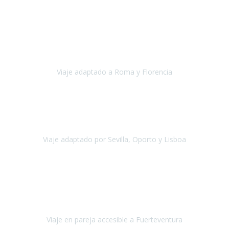
Europa
Septiembre 2022
Agradecer una vez más a Travel-Xperience
por su trabajo y
profesionalidad. Organización diez, tanto en aeropuertos, estación
de tren, asistencias, hoteles y material.
Viaje adaptado a Roma y Florencia
Roma y Florencia
Octubre 2022
Viajamos desde México. Tuvimos una muy buena experiencia y les
agradezco vuestro apoyo. Lo pasamos super. Las guías
maravillosas ambas, el Portus Cale, súper en todos sentidos.
Viaje adaptado por Sevilla, Oporto y Lisboa
Andalucía y Portugal
Octubre 2022
Hola Belén buenos días! Ya volvimos ayer y hemos descansado un
poco, quería agradecerte el trabajo que hiciste ya que el viaje ha
salido de 10.
Viaje en pareja accesible a Fuerteventura