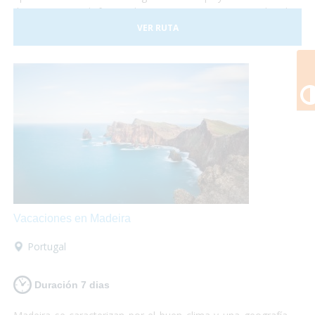
de Europa y disfrutar de un gran patrimonio cultural
perfectamente conservado. Malta consta con tres islas
VER RUTA
principales llamadas Malta, Gozo y Comino. No lo dudes
más y, ¡Viaja a Malta!¡Te encantará!
Vacaciones en Madeira
Portugal
Duración 7 dias